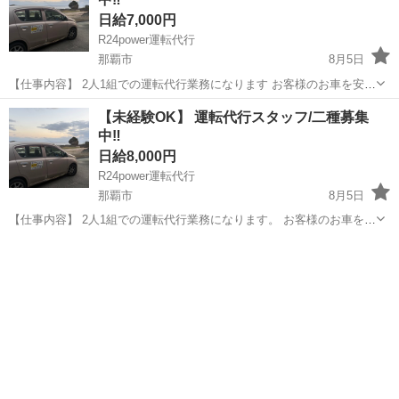
日給7,000円
R24power運転代行
那覇市
8月5日
【仕事内容】 2人1組での運転代行業務になります お客様のお車を安全
に目的地まで運転する お仕事です。 丁寧な運転と笑顔の接客で、お客
沖縄
那覇市
軽作業
スタッフ
【未経験OK】 運転代行スタッフ/二種募集
様に安心をお届けします。 那覇、南部エリアを中心に稼働中！ 運転代
中‼️
行に興味がある方...
日給8,000円
R24power運転代行
那覇市
8月5日
【仕事内容】 2人1組での運転代行業務になります。 お客様のお車を安
全に目的地まで運転する お仕事です。 丁寧な運転と笑顔の接客で、お
沖縄
那覇市
運転代行
スタッフ
客様に安心をお届けします。 那覇、南部エリアを中心に稼働中！ 運転
代行に興味がある...