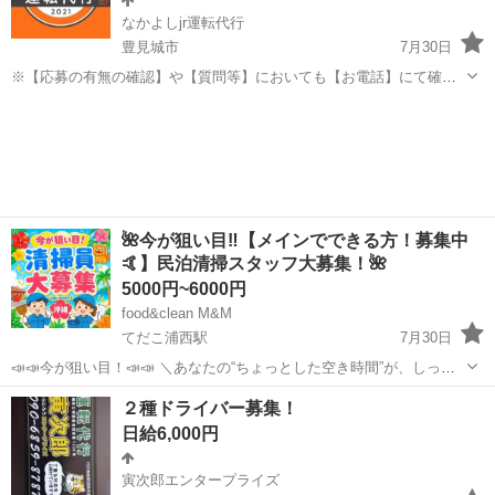
なかよしjr運転代行
豊見城市
7月30日
※【応募の有無の確認】や【質問等】においても【お電話】にて確認
お願いします (メール、メッセージ等での問い合わせは行なっておりま
沖縄
豊見城市
運転代行
スタッフ
せんので質問や確認等については電話にて確認お願いします。) お客様
のお車(二種)、又は追走車...
🌺今が狙い目‼️【メインでできる方！募集中
🤙】民泊清掃スタッフ大募集！🌺
5000円~6000円
food&clean M&M
てだこ浦西駅
7月30日
📣📣今が狙い目！📣📣 ＼あなたの“ちょっとした空き時間”が、しっか
り収入になります／ メインで、できる方今が狙い目‼️ 1日、2~3時間の
沖縄
国頭郡
てだこ浦西駅
清掃
スタッフ
２種ドライバー募集！
お時間で ꉂꉂ📣【月18万】も夢ではないです👏 北部中心で、観光客を迎
日給6,000円
える民泊...
寅次郎エンタープライズ