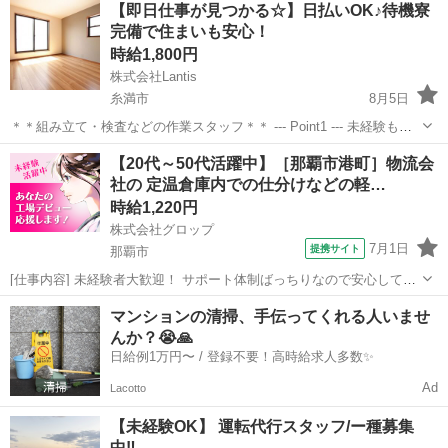
沖縄
南城市
工場
スタッフ
【即日仕事が見つかる☆】日払いOK♪待機寮
丁寧にサポート！ 未経験からスタートした方も多数活躍しています
完備で住まいも安心！
☆...
時給1,800円
株式会社Lantis
糸満市
8月5日
＊＊組み立て・検査などの作業スタッフ＊＊ --- Point1 --- 未経験も就
業OK！ 工場未経験でもご安心ください！！ 先輩スタッフがイチから
沖縄
糸満市
工場
スタッフ
【20代～50代活躍中】［那覇市港町］物流会
丁寧にサポート！ 未経験からスタートした方も多数活躍しています
社の 定温倉庫内での仕分けなどの軽…
☆...
時給1,220円
株式会社グロップ
7月1日
提携サイト
那覇市
[仕事内容] 未経験者大歓迎！ サポート体制ばっちりなので安心してス
タートできます。 【物流倉庫での仕分けや検品】 ◎仕事内容 （雇入
沖縄
那覇市
仕分け
マンションの清掃、手伝ってくれる人いませ
れ直後） 業者向けの酒類などの飲料、調味料、コンビニ製品や日用
んか？😭🙏
品、食品を取り扱う 定...
日給例1万円〜 / 登録不要！高時給求人多数✨
Ad
Lacotto
【未経験OK】 運転代行スタッフ/ー種募集
中‼️