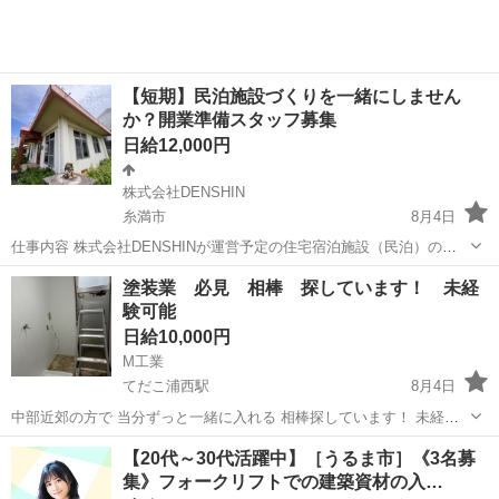
【短期】民泊施設づくりを一緒にしません
か？開業準備スタッフ募集
日給12,000円
株式会社DENSHIN
糸満市
8月4日
仕事内容 株式会社DENSHINが運営予定の住宅宿泊施設（民泊）の開
業準備に伴う軽作業を行っていただきます。 ⚠️勤務日は8月～10月の
沖縄
糸満市
軽作業
スタッフ
塗装業 必見 相棒 探しています！ 未経
間の指定日(調整可) 【主な業務】 * 室内清掃・整理整頓 * 家具・家電
験可能
の搬入及...
日給10,000円
M工業
てだこ浦西駅
8月4日
中部近郊の方で 当分ずっと一緒に入れる 相棒探しています！ 未経験
でも経験者でも可能です🉑 中部から 1人で南部に行く事が多いので
沖縄
うるま市
てだこ浦西駅
その他
【20代～30代活躍中】［うるま市］《3名募
一緒に動ける方 是非お願いします。 作業内容は 主に 塗装業 養
集》フォークリフトでの建築資材の入…
生 洗浄 ペンキ塗りが...