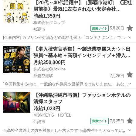
【20代～40代活躍中】［那覇市港町］《正社
①氏名： ②ご住所： ③業務開始日時： ④集合ポストではなくドアポ
員前提》景気に左右されない安定会社…
スト...
時給1,350円
株式会社グロップ
5月20日
提携サイト
那覇市
[仕事内容] ガソリンや灯油などの燃料を運ぶ「コンテナタンク」で
す。 人々の生活に欠かせないエネルギーを、一滴も漏らさず、安全に
沖縄
那覇市
工場
【潜入捜査官募集】〜製造業専属スカウト出
届ける。 あなたの溶接ひとつが、地域の安定した物流を支える「最後
張員〜基本給＋高額インセンティブ＋潜入…
の砦」となります。 工場内でタ...
月給350,000円
株式会社Quickline
那覇空港駅
7月26日
"今回募集するのは、一般的な作業員や営業職ではありません。 あなた
のミッションは、全国の「自動車メーカー」や「半導体メーカー」の
沖縄
那覇市
那覇空港駅
工場
スタッフ
【沖縄県沖縄市与儀】ファッションホテルの
製造現場に潜入就業し、当社に必要な人材を見つけ出してスカウトす
清掃スタッフ
ることです！ 人材紹介のノウハ...
時給1,023円
MONKEY'S HOTEL
7月25日
提携サイト
沖縄市
※高校卒業以上の方を対象とした求人です ※高校生不可となっている