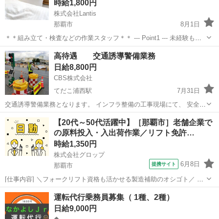
時給1,800円
株式会社Lantis
那覇市
8月1日
＊＊組み立て・検査などの作業スタッフ＊＊ --- Point1 --- 未経験も就
業OK！ 工場未経験でもご安心ください！！ 先輩スタッフがイチから
沖縄
那覇市
工場
スタッフ
高待遇 交通誘導警備業務
丁寧にサポート！ 未経験からスタートした方も多数活躍しています
日給8,800円
☆...
CBS株式会社
てだこ浦西駅
7月31日
交通誘導警備業務となります。 インフラ整備の工事現場にて、 安全・
安全を提供するお仕事です。 警備の仕事は、社会になくてはならない
沖縄
名護市
てだこ浦西駅
警備員
業務
【20代～50代活躍中】［那覇市］老舗企業で
存在となっております。 年齢を問わず活躍していただける方をお待ち
の原料投入・入出荷作業／リフト免許…
しております。
時給1,350円
株式会社グロップ
6月8日
提携サイト
那覇市
[仕事内容] ＼フォークリフト資格も活かせる製造補助のオシゴト／ 正
社員登用制度あり！ 資格を活かして、キャリアアップしたい方にオス
沖縄
那覇市
工場
運転代行乗務員募集（ 1種、2種）
スメ☆ 独自の休暇制度が多数あり、メリハリつけて働けます◎ 【有名
日給9,000円
企業での製造補助】...