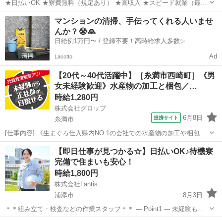
★日払いOK ★寮費無料（規定あり） ★高収入 ★スピード就業（最短
翌日） ■ お仕事例 ・半導体部品のマシンオペレーター ・自動車の組
沖縄
名護市
工場
スタッフ
マンションの清掃、手伝ってくれる人いませ
立や部品の加工 ・電子部品の検査 ・化粧品の梱包や仕分け ...
んか？😭🙏
日給例1万円〜 / 登録不要！高時給求人多数✨
Ad
Lacotto
【20代～40代活躍中】［糸満市西崎町］《男
女未経験歓迎》水産物の加工と梱包／…
時給1,280円
株式会社グロップ
6月8日
提携サイト
糸満市
[仕事内容] 《生まぐろ仕入県内NO.1の会社での水産物の加工や梱包》
生まぐろ仕入県内NO.1の会社として、 沖縄県産まぐろを中心に水産物
沖縄
糸満市
工場
【即日仕事が見つかる☆】日払いOK♪待機寮
を県内外に出荷しています。 業界未経験ではじめての人でも大丈夫で
完備で住まいも安心！
す！ 「新しい業界に...
時給1,800円
株式会社Lantis
浦添市
8月3日
＊＊組み立て・検査などの作業スタッフ＊＊ --- Point1 --- 未経験も就
業OK！ 工場未経験でもご安心ください！！ 先輩スタッフがイチから
沖縄
浦添市
工場
スタッフ