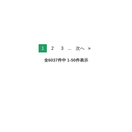
のでご注意ください ・イオンモール沖縄ライカム近くの職場です！ ・
沖縄
沖縄市
清掃
主婦(夫)さんやフリーターの方も無理なく働ける環境です！ ・台風が
来てもいきなり勤務がなく...
1
2
3
...
次へ
全6037件中 1-50件表示