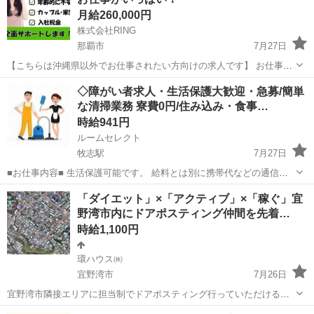
稼げるお仕事に...
月給260,000円
株式会社RING
那覇市
7月27日
【こちらは沖縄県以外でお仕事されたい方向けの求人です】 お仕事探
しでお困りの方いませんか？？ 弊社が全力でサポートします！ 家具家
沖縄
那覇市
工場
無料
◇障がい者求人・生活保護大歓迎・急募/簡単
電付きワンルーム寮完備！ 寮費補助・寮費無料のお仕事多数！ カップ
な清掃業務 寮費0円/住み込み・食事…
ル寮・家族...
時給941円
ルームセレクト
牧志駅
7月27日
■お仕事内容■ 生活保護可能です。 給料とは別に携帯代などの通信
費 上限 20000円 交通費 上限 20000円まで支給可能。 当事業所
沖縄
那覇市
牧志駅
清掃
生活保護
「ダイエット」×「アクティブ」×「稼ぐ」宜
は福岡県により指定を受けている障害福祉サービス事業「グループホ
野湾市内にドアポスティング仲間を先着…
ーム」です...
時給1,100円
環ハウス㈱
宜野湾市
7月26日
宜野湾市隣接エリアに担当制でドアポスティング行っていただける仲
間を先着順で緊急募集いたします。！！ 以下が応募手順となります。
沖縄
宜野湾市
ポスティング
写真撮影