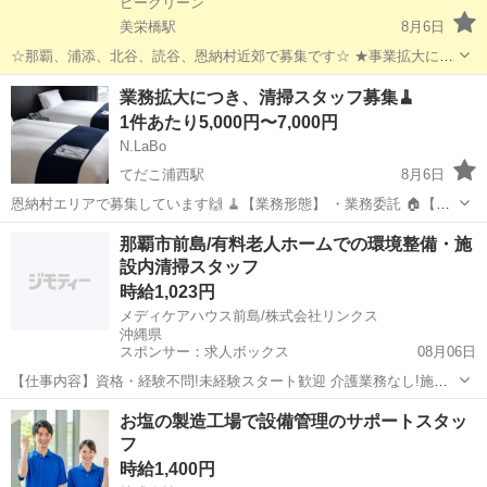
ビークリーン
美栄橋駅
8月6日
☆那覇、浦添、北谷、読谷、恩納村近郊で募集です☆ ★事業拡大につ
き増員募集★ ★ダブルワークOK★ ■継続的に長期希望の方を優先させ
沖縄
那覇市
美栄橋駅
清掃
恩納村
業務拡大につき、清掃スタッフ募集🧹
て頂きます■ ■子育て中で子連れでお仕事をしたい方もご相談下さい◾️
1件あたり5,000円〜7,000円
弊社は民泊運営...
N.LaBo
てだこ浦西駅
8月6日
恩納村エリアで募集しています🙌 🧹【業務形態】 ・業務委託 🏠【業
務内容】 ・ベッドメイク ・水回り清掃 ・掃除機かけ ・アメニティ設
沖縄
国頭郡
てだこ浦西駅
清掃
スタッフ
那覇市前島/有料老人ホームでの環境整備・施
置 ・ゴミ捨て ・プール簡易清掃 等 📍【勤務地】 恩納村 ...
設内清掃スタッフ
時給1,023円
メディケアハウス前島/株式会社リンクス
沖縄県
スポンサー：求人ボックス
08月06日
【仕事内容】資格・経験不問!未経験スタート歓迎 介護業務なし!施設
内の清掃がメインのお仕事 1日6h～勤務OK!家庭との両立も可能 勤務
アルバイト・パート
お塩の製造工場で設備管理のサポートスタッ
日数は週4日程度!シフト相談OK 賞与年2回支給実績あり 日曜勤務は手
フ
当あり(最大1,000円...
時給1,400円