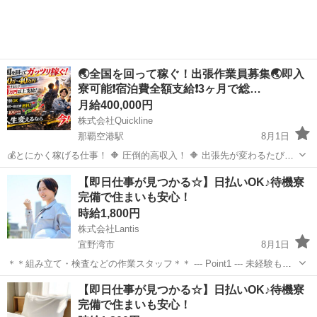
🌏全国を回って稼ぐ！出張作業員募集🌏即入
寮可能❗️宿泊費全額支給❗️3ヶ月で総…
月給400,000円
株式会社Quickline
那覇空港駅
8月1日
💰とにかく稼げる仕事！ 🔶 圧倒的高収入！ 🔶 出張先が変わるたび
【10万円以上】支給！ 🔶 宿泊費・交通費すべて会社負担！ 🔶 未経験
沖縄
石垣市
那覇空港駅
工場
出張先
【即日仕事が見つかる☆】日払いOK♪待機寮
OK（8割が未経験スタート） 🔶 数ヶ月だけの短期もOK！ 🏭仕事内容
完備で住まいも安心！
...
時給1,800円
株式会社Lantis
宜野湾市
8月1日
＊＊組み立て・検査などの作業スタッフ＊＊ --- Point1 --- 未経験も就
業OK！ 工場未経験でもご安心ください！！ 先輩スタッフがイチから
沖縄
宜野湾市
工場
スタッフ
【即日仕事が見つかる☆】日払いOK♪待機寮
丁寧にサポート！ 未経験からスタートした方も多数活躍しています
完備で住まいも安心！
☆...