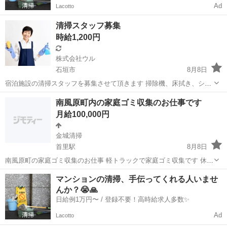
Ad
Lacotto
清掃スタッフ募集
時給1,200円
株式会社ウル
石垣市
8月8日
宿泊施設の清掃スタッフを募集させて頂きます 掃除機、床拭き、シー
ツ交換など
沖縄
石垣市
軽作業
南風原町内の家庭ゴミ収集のお仕事です
月給100,000円
金城清掃
首里駅
8月8日
南風原町の家庭ゴミ収集のお仕事 軽トラックで家庭ゴミ収集です 休日
は土、日がお休みで 普通自動車免許が必要です
沖縄
那覇市
首里駅
その他
軽トラック
マンションの清掃、手伝ってくれる人いませ
んか？😭🙏
日給例1万円〜 / 登録不要！高時給求人多数✨
Ad
Lacotto