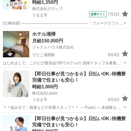
時給1,350円
株式会社グロップ
7月1日
提携サイト
うるま市
[仕事内容] ───────────────────────── 「フォークリフトの
資格はあるけど実務経験がない…」 「ブランクがあって自信がな
沖縄
うるま市
仕分け
ホテル清掃
い…」 問題ございません！ フォークリフトの資格をお持ちであれば
月給150,000円
未経験者やブラ...
ジャストハウス株式会社
てだこ浦西駅
8月4日
はじめまして。このたび緊張金790でホテルの 清掃スタッフを募集し
ます。業務委託の形で募集します。 週6勤務 週1お休み 時間は11時〜
沖縄
国頭郡
てだこ浦西駅
清掃
スタッフ
【即日仕事が見つかる☆】日払いOK♪待機寮
17時 1年ごとに1万円ずつ上がっていきます。 15万円〜最大20万円 最
完備で住まいも安心！
初は1...
時給1,800円
株式会社Lantis
うるま市
8月4日
＊＊組み立て・検査などの作業スタッフ＊＊ --- Point1 --- 未経験も就
業OK！ 工場未経験でもご安心ください！！ 先輩スタッフがイチから
沖縄
うるま市
工場
スタッフ
【即日仕事が見つかる☆】日払いOK♪待機寮
丁寧にサポート！ 未経験からスタートした方も多数活躍しています
完備で住まいも安心！
☆...