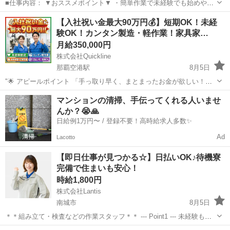
■仕事内容： ▼おススメポイント▼ ・簡単作業で未経験でも始めやす
い◎ ・土日祝休み＆16:45退勤でプライベート充実！ ・モクモク作業
沖縄
糸満市
軽作業
スタッフ
【入社祝い金最大90万円💰】短期OK！未経
が好きな方にぴったり♪ ・無料駐車場ありで通勤ラクラク！
験OK！カンタン製造・軽作業！家具家…
—————————...
月給350,000円
株式会社Quickline
那覇空港駅
8月5日
"🌟 アピールポイント 「手っ取り早く、まとまったお金が欲しい！」
「今の生活を抜け出して、すぐにでも新生活を始めたい！」 そんなあ
沖縄
那覇市
那覇空港駅
工場
時給
マンションの清掃、手伝ってくれる人いませ
なたの願い、ここで叶えませんか？🤝✨ 全国2万件以上の圧倒的な求人
んか？😭🙏
数の中から、あ...
日給例1万円〜 / 登録不要！高時給求人多数✨
Ad
Lacotto
【即日仕事が見つかる☆】日払いOK♪待機寮
完備で住まいも安心！
時給1,800円
株式会社Lantis
南城市
8月5日
＊＊組み立て・検査などの作業スタッフ＊＊ --- Point1 --- 未経験も就
業OK！ 工場未経験でもご安心ください！！ 先輩スタッフがイチから