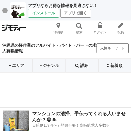
アプリならお得な情報を見逃さない！
インストール
アプリで開く
沖縄県
検索
ログイン
投稿
沖縄県の軽作業のアルバイト・バイト・パートの求
人気キーワード
人募集情報
エリア
ジャンル
詳細
新着順
マンションの清掃、手伝ってくれる人いませ
んか？😭🙏
日給例1万円〜 / 登録不要！高時給求人多数✨