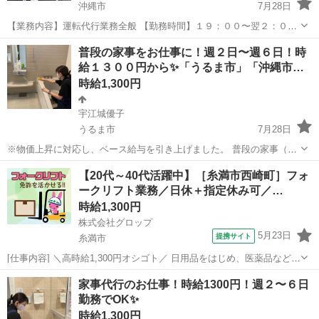
沖縄市
7月28日
【業務内容】運転代行業務全般 【勤務時間】１９：００〜翌２：００
その日の状況によって翌１：００頃に終了する時が多々あります。
沖縄
沖縄市
運転代行
番号
普段の家事をお仕事に！週２日〜週６日！時
（保証は変わらず） （金）（土）は19:00～翌4:30 【給与】完全日払
給１３００円から✨「うるま市」「沖縄市…
い 平日ハー...
時給1,300円
宇江城優子
うるま市
7月28日
※物価上昇に対応し、ベース給与を引き上げました。 普段の家事（掃
除/料理/買い物）をお仕事にしませんか？ 年間１万回以上の家事サー
沖縄
うるま市
軽作業
時給
【20代～40代活躍中】［糸満市西崎町］フォ
ビスを提供しています！ ４０代〜６０代の主婦さん大活躍中！！ ・お
ークリフト業務／日休＋指定休み可／…
掃除・お料理...
時給1,300円
株式会社グロップ
5月23日
提携サイト
糸満市
[仕事内容] ＼高時給1,300円オシゴト／ 日用品をはじめ、医薬品など幅
広い製品を取り扱っている倉庫！ 浅築の綺麗な職場です♪ 【フォーク
沖縄
糸満市
工場
家事代行のお仕事！時給1300円！週２〜６日
リフト業務と軽作業】 《仕事内容》 （雇入れ直後） 倉庫内でのフォ
勤務でOK✨
ークリフト...
時給1,300円