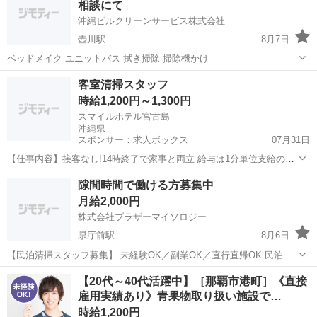
相談にて
沖縄ビルクリーンサービス株式会社
壺川駅
8月7日
ベッドメイク ユニットバス 拭き掃除 掃除機かけ
沖縄
那覇市
壺川駅
清掃
客室清掃スタッフ
時給1,200円～1,300円
スマイルホテル宮古島
沖縄県
スポンサー：求人ボックス
07月31日
【仕事内容】接客なし!14時終了で家事と両立 給与は1分単位支給の誠
実なホテル清掃 接客疲れの方必見。誰にも会わずに黙々と集中。着替
アルバイト・パート
隙間時間で働ける方募集中
えも給与対象の「1分単位」支給!家事の延長でプロの技が身につく。
月給2,000円
客室清掃業務全般(掃除機かけ、拭...
株式会社ブラザーマイソロジー
県庁前駅
8月6日
【民泊清掃スタッフ募集】 未経験OK／副業OK／直行直帰OK 民泊施
設の清掃スタッフを募集しています。 ■仕事内容 ・室内清掃（掃除
沖縄
那覇市
県庁前駅
清掃
スタッフ
【20代～40代活躍中】［那覇市港町］《直接
機、水回り、ベッドメイクなど） ・写真報告 ・簡単な事務作業等あり
雇用実績あり》青果物取り扱い施設で…
■給与 2,000...
時給1,200円