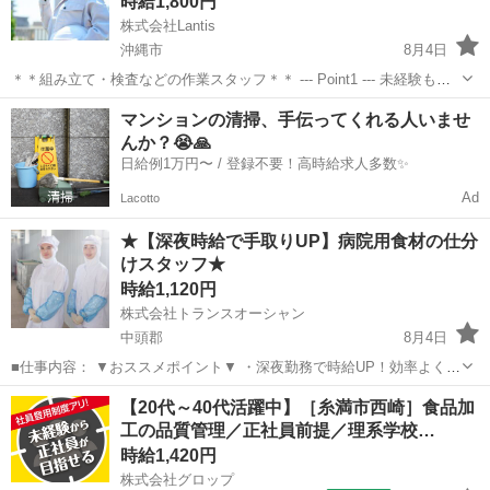
時給1,800円
株式会社Lantis
沖縄市
8月4日
＊＊組み立て・検査などの作業スタッフ＊＊ --- Point1 --- 未経験も就
業OK！ 工場未経験でもご安心ください！！ 先輩スタッフがイチから
沖縄
沖縄市
工場
スタッフ
マンションの清掃、手伝ってくれる人いませ
丁寧にサポート！ 未経験からスタートした方も多数活躍しています
んか？😭🙏
☆...
日給例1万円〜 / 登録不要！高時給求人多数✨
Ad
Lacotto
★【深夜時給で手取りUP】病院用食材の仕分
けスタッフ★
時給1,120円
株式会社トランスオーシャン
中頭郡
8月4日
■仕事内容： ▼おススメポイント▼ ・深夜勤務で時給UP！効率よく稼
げる ・一人でモクモク作業、未経験でも安心 ・防寒着支給で冷蔵倉庫
沖縄
中頭郡
工場
スタッフ
【20代～40代活躍中】［糸満市西崎］食品加
も快適 ・幅広い年齢層活躍中・髪型自由 —————————————
工の品質管理／正社員前提／理系学校…
お仕事内...
時給1,420円
株式会社グロップ