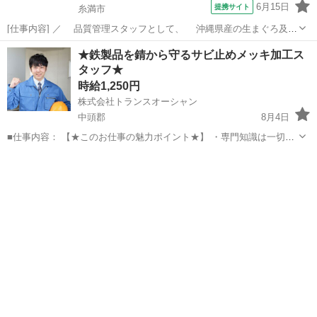
6月15日
提携サイト
糸満市
[仕事内容] ／ 品質管理スタッフとして、 沖縄県産の生まぐろ及び
介護食を全国に広めよう！ ＼ 品質管理の経験が活かせる！新規事業の
沖縄
糸満市
工場
★鉄製品を錆から守るサビ止めメッキ加工ス
介護食の中核メンバーを募集！ 理数系の学校卒なら未経験でもOK！
タッフ★
サポート体制が整って...
時給1,250円
株式会社トランスオーシャン
中頭郡
8月4日
■仕事内容： 【★このお仕事の魅力ポイント★】 ・専門知識は一切不
要◎ ・「派遣→正社員」へキャリアアップを全面応援 ・未経験からス
沖縄
中頭郡
工場
スタッフ
タートできる工場ワーク ・土日祝お休みワークライフバランス充実 ＿
＿＿＿＿＿＿＿...