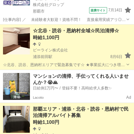
株式会社グロップ
7月14日
提携サイト
那覇市
[仕事内容] ／ 未経験者大歓迎！資格不問！ 直接雇用実績アリ◎
働きながらキャリアアップも目指せます！ ＼ 【施設内での青果や野
沖縄
那覇市
工場
☆北谷・読谷・恩納村全域☆民泊清掃☆
菜の入出荷業務】 《仕事内容》 （雇入れ直後） 協同組合の青果・野
時給1,100円
菜等の取り扱い施設...
ビーライン株式会社
浦添前田駅
8月6日
☆北谷、読谷、恩納村エリアで緊急募集です☆ ★事業拡大につき増員
募集★ ★ダブルワークOK★ ■継続的に長期希望の方を優先させて頂き
沖縄
浦添市
浦添前田駅
清掃
土日
マンションの清掃、手伝ってくれる人いませ
ます。 ■子育て中で子連れでお仕事をしたい方もご相談下さい。 仕事
んか？😭🙏
の時間は、空いてる時...
日給例1万円〜 / 登録不要！高時給求人多数✨
Ad
Lacotto
那覇エリア・浦添・北谷・読谷・恩納村で民
泊清掃アルバイト募集
時給1,100円