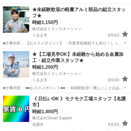
★未経験歓迎の軽量アルミ部品の組立スタッ
フ★
時給1,150円
株式会社トランスオーシャン
うるま市
8月4日
■仕事内容： 【おススメポイント】 ・作業系初挑戦でも安心！しっか
りサポート◎ ・軽量部品の組立なので体への負担なし◎ ・土日祝休み
沖縄
うるま市
工場
スタッフ
★【工場見学OK】未経験から始める金属加
＆17:00退勤でプライベート充実 ・男女共に活躍中◎ ・髪型・髪色自
工・組立作業スタッフ★
由 ・学...
時給1,200円
株式会社トランスオーシャン
うるま市
8月4日
■仕事内容： ■■おススメポイント■■ ・未経験歓迎！難しいことはあり
ません◎ ・土日休み！プライベートの予定も立てやすい◎ ・工場見学
沖縄
うるま市
工場
スタッフ
《 日払いOK 》モクモク工場スタッフ【名護
OK！職場の雰囲気を見て決められる安心感◎ ・スキルが身につく！
市】
働きながら自然...
時給1,400円
株式会社Smart Support
名護市
8月3日