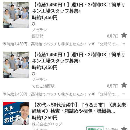
【時給1,450円！】週1日・3時間OK！簡単リ
ネン工場スタッフ募集♪
時給1,450円
ノゼラン
国頭郡
8月7日
🌟時給1,450円！高時給でバッチリ稼ぎませんか！？🌟 「短時間でし
っかり稼ぎたい」 「副業で収入を増やしたい」 そんな方におすすめの
沖縄
国頭郡
工場
スタッフ
【時給1,450円！】週1日・3時間OK！簡単リ
お仕事です。 【080-4367-8501】まで今すぐTEL、SMSを...
ネン工場スタッフ募集♪
時給1,450円
ノゼラン
てだこ浦西駅
8月7日
🌟時給1,450円！高時給でバッチリ稼ぎませんか！？🌟 「短時間でし
っかり稼ぎたい」 「副業で収入を増やしたい」 そんな方におすすめの
沖縄
名護市
てだこ浦西駅
工場
スタッフ
【20代～50代活躍中】［うるま市］《男女未
お仕事です。 【080-4367-8501】まで今すぐTEL、SMSを...
経験可》検査・箱詰めや梱包・機械操…
時給1,250円
株式会社グロップ
7月25日
提携サイト