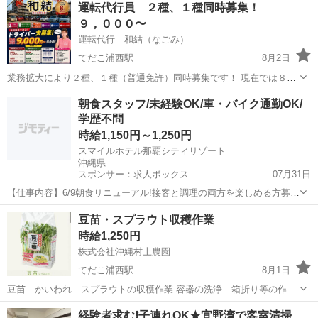
運転代行員 ２種、１種同時募集！
丁寧にサポート！ 未経験からスタートした方も多数活躍しています
９，０００〜
☆...
運転代行 和結（なごみ）
てだこ浦西駅
8月2日
業務拡大により２種、１種（普通免許）同時募集です！ 現在では８台
稼働中ですがお客様対応が間に合わないので増員増車します🚗 営業時
沖縄
中頭郡
てだこ浦西駅
運転代行
歩合
朝食スタッフ/未経験OK/車・バイク通勤OK/
間 １９時〜６時 シフト制 フルタイム １９時〜４時 ２０時〜５時 ２
学歴不問
１時〜６時 ハーフ...
時給1,150円～1,250円
スマイルホテル那覇シティリゾート
沖縄県
スポンサー：求人ボックス
07月31日
【仕事内容】6/9朝食リニューアル!接客と調理の両方を楽しめる方募
集!難しい調理はありません! 接客を中心に調理まで幅広く携わるオー
アルバイト・パート
豆苗・スプラウト収穫作業
プニング募集。ホール業務を中心にお任せします。メニューや工程は
時給1,250円
固定なので安心! 6/9の朝食内製化...
株式会社沖縄村上農園
てだこ浦西駅
8月1日
豆苗 かいわれ スプラウトの収穫作業 容器の洗浄 箱折り等の作業
になります。 朝６時から８時の間で出勤時間を決めてもらう感じにな
沖縄
国頭郡
てだこ浦西駅
工場
土日
経験者求む❗️子連れOK★宜野湾で客室清掃
ります。 作業時間はだいたい１３時までくらいです。 時給1250円土