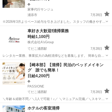
家事代行サンジュ
浦添市
7月28日
※2026年3月よりベース給与を引き上げました。スタッフの働きやすさ
を重視し、待遇を改善しています。 普段の家事（掃除/料理/買い物）
沖縄
浦添市
軽作業
本部町
車好き大歓迎❗️清掃業務
をお仕事にしませんか？ 年間１万回以上の家事サービス提供！ ４０
時給1,100円
代〜６０代の主婦...
株式会社A'sGroup
てだこ浦西駅
7月28日
レンタカー業務、事業拡大の為軽清掃などを募集します。 簡単な自己
紹介文と一緒に応募お願いします。 定型文には返信致しません🙇 18
沖縄
うるま市
てだこ浦西駅
清掃
貸出
【崎本部】【清掃】民泊のベッドメイキン
歳〜35歳まで ⭐︎週払いｏｋ ⭐︎正社員登録制度あり ⭐︎未経験者歓迎 仕事
グ 誰でも簡単！
内容 洗車、...
日給4,200円
PASSIONE
てだこ浦西駅
7月28日
＼年齢＆経験不問／＼1人で可能！♪／ ＼マニュアル完備／＼スキマ時
間のお小遣い稼ぎ！／ ※業務委託なので履歴書不要！ 民泊のチェック
沖縄
国頭郡
てだこ浦西駅
清掃
時給
ホテルの客室清掃
アウト後清掃_1室2時間程のお仕事です♪ 民泊のチェックアウト後の清