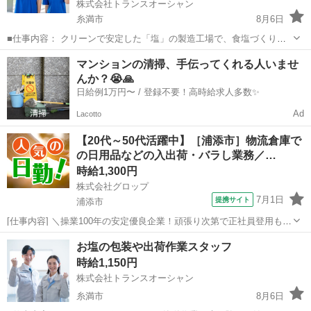
株式会社トランスオーシャン
糸満市
8月6日
■仕事内容： クリーンで安定した「塩」の製造工場で、食塩づくりに
使用する大型設備の管理サポートを行います。 【具体的なお仕事内
沖縄
糸満市
軽作業
製造工場
マンションの清掃、手伝ってくれる人いませ
容】 ・機械の動作確認 （機会が正常に動いているか目視で確認しま
んか？😭🙏
す） ・機械のデータ...
日給例1万円〜 / 登録不要！高時給求人多数✨
Ad
Lacotto
【20代～50代活躍中】［浦添市］物流倉庫で
の日用品などの入出荷・バラし業務／…
時給1,300円
株式会社グロップ
7月1日
提携サイト
浦添市
[仕事内容] ＼操業100年の安定優良企業！頑張り次第で正社員登用もあ
り／ ────────────────────────── 社員同士の仲が良く、風
沖縄
浦添市
工場
お塩の包装や出荷作業スタッフ
通しの良い社風が自慢で、 「人間関係でのストレスが少ない」との声
時給1,150円
も多数...
株式会社トランスオーシャン
糸満市
8月6日