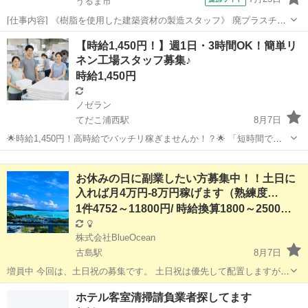
うるま市
[仕事内容] 《樹脂を使用した建築資材の製造スタッフ》 廃プラスチッ
クを再利用し、建築資材の製造・開発を行う会社です。 環境にやさし
沖縄
うるま市
仕分け
【時給1,450円！】週1日・3時間OK！簡単リ
いモノづくりを通して、資源循環と地域社会への貢献に取り組んでい
ネン工場スタッフ募集♪
ます。 【仕事内容】 （...
時給1,450円
ノゼラン
てだこ浦西駅
8月7日
🌟時給1,450円！高時給でバッチリ稼ぎませんか！？🌟 「短時間でし
っかり稼ぎたい」 「副業で収入を増やしたい」 そんな方におすすめの
沖縄
国頭郡
てだこ浦西駅
工場
スタッフ
お仕事です。 【080-4367-8501】まで今すぐTEL、SMSを...
お休みの日に副業したい方募集中！！土日に
入れば月4万円-8万円稼げます（熟練度…
1件4752～11800円/ 時給換算1800～2500円程
株式会社BlueOcean
古島駅
8月7日
増員中 今回は、土日祝の募集です。 土日祝は優先して配置しますが
平日は優先配置できません。 土曜日だけの勤務もOk. 履歴書等不要！
沖縄
国頭郡
古島駅
軽作業
業務委託
ホテル客室清掃請負業者探してます
登録するだけで始めることができます！！（数回の研修有） 海...