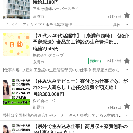
時給1,100円
掃（1室）を1...
アルセ琉球ハーバーステイ
浦添市
7月27日
コンドミニアムタイプのホテル客室清掃 -------------------------------- 具体的
には、 ＊ベッドメイキング ＊水回りを含めたお部屋全体の清掃・整理
沖縄
浦添市
清掃
【20代～40代活躍中】［糸満市西崎］《紹介
＊アメニティの補充など ---...
予定派遣》食品加工施設の生産管理部…
時給2,045円
株式会社グロップ
5月20日
提携サイト
糸満市
[仕事内容] 水産加工施設の生産管理部長のお仕事 沖縄県産水産物など
の製造、生産、販売などをおこなう施設です！ まぐろの買付No. 1 の
沖縄
糸満市
工場
【住み込みデビュー】寮付きお仕事であこが
企業！安心して働けます◎ 正社員前提の派遣制度なのでスキルアップ
れの一人暮らし！赴任交通費全額支給！
も目指せます！ 【...
月給300,000円
株式会社 F･C
那覇市
7月27日
弊社は全国各地の派遣会社やメーカーさんと提携している人材紹介会
社です。 ■こちらは沖縄県以外でお仕事を探されてる方向けの求人で
沖縄
那覇市
工場
住み込み
【県外で住み込み仕事】高月収＋寮費無料の
す■ ・他県で働きたい！ ・寮に入って1人暮らししたい！ ・とにかく
お仕事がいっぱい！