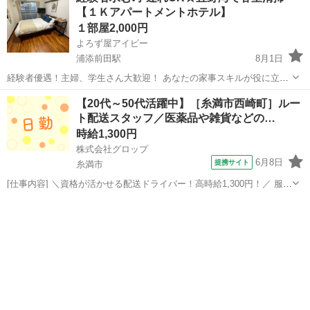
【１Ｋアパートメントホテル】
日手当あり。 交通費あり。 ...
１部屋2,000円
よろず屋アイビー
浦添前田駅
8月1日
経験者優遇！主婦、学生さん大歓迎！ あなたの家事スキルが役に立ち
ます。 臨機応変にスケジュール調整できる方ですと尚良しです★
沖縄
宜野湾市
浦添前田駅
清掃
客室
【20代～50代活躍中】［糸満市西崎町］ルー
……………………………………………………… 場所：宜野湾市大謝
ト配送スタッフ／医薬品や雑貨などの…
名 駐車場あり 時間：11:00...
時給1,300円
株式会社グロップ
6月8日
提携サイト
糸満市
[仕事内容] ＼資格が活かせる配送ドライバー！高時給1,300円！／ 服装
自由で、動きやすいお好きな私服での勤務が可能です◎ 作業中に、い
沖縄
糸満市
工場
つでも水分が補給できる働きやすい環境です。 【医薬品や雑貨の配送
ドライバー】 ...