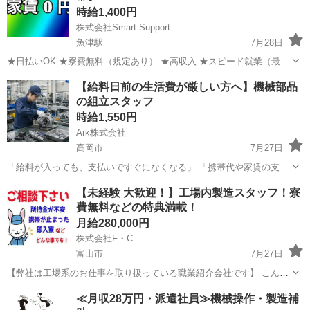
時給1,400円
株式会社Smart Support
魚津駅
7月28日
★日払いOK ★寮費無料（規定あり） ★高収入 ★スピード就業（最短
翌日） ■ お仕事例 ・半導体部品のマシンオペレーター ・自動車の組
富山
魚津市
魚津駅
工場
スタッフ
【給料日前の生活費が厳しい方へ】機械部品
立や部品の加工 ・電子部品の検査 ・化粧品の梱包や仕分け ...
の組立スタッフ
時給1,550円
Ark株式会社
高岡市
7月27日
「給料が入っても、支払いですぐになくなる」 「携帯代や家賃の支払
いが遅れている」 「今の収入では借金の返済まで手が回らない」 今の
富山
高岡市
工場
給料日
【未経験 大歓迎！】工場内製造スタッフ！寮
状態から抜け出すために、安定した製造業で働きませんか。 給与前払
費無料などの特典満載！
い制度を利用で...
月給280,000円
株式会社F・C
富山市
7月27日
【弊社は工場系のお仕事を取り扱っている職業紹介会社です】 こんな
悩みがある方はいませんか？ ◇すぐにお仕事見つけたい・働きたい ◇
富山
富山市
工場
ピンチ
≪月収28万円・派遣社員≫機械操作・製造補
車中泊・知人宅・ネカフェ生活から脱出したい ◇手持ちのお金がピン