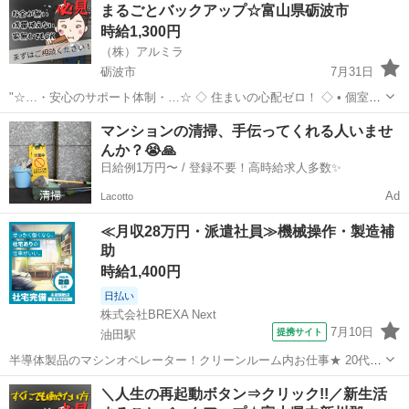
まるごとバックアップ☆富山県砺波市
時給1,300円
（株）アルミラ
砺波市
7月31日
"☆…・安心のサポート体制・…☆ ◇ 住まいの心配ゼロ！ ◇ • 個室1R
完全無料！ • 即日入寮OK！など ◇ 所持金ゼロでもスタートできる！
富山
砺波市
工場
完全無料
マンションの清掃、手伝ってくれる人いませ
◇ • 食費・生活費のサポート • 移動費...
んか？😭🙏
日給例1万円〜 / 登録不要！高時給求人多数✨
Ad
Lacotto
≪月収28万円・派遣社員≫機械操作・製造補
助
時給1,400円
日払い
株式会社BREXA Next
7月10日
提携サイト
油田駅
半導体製品のマシンオペレーター！クリーンルーム内お仕事★ 20代～
50代の幅広い年齢層の男女活躍中！お友達やカップルとの応募OK★寮
富山
砺波市
油田駅
その他
＼人生の再起動ボタン⇒クリック!!／新生活
完備&送迎もあるのですぐに働けます♪《富山県砺波市》 人気の工場の