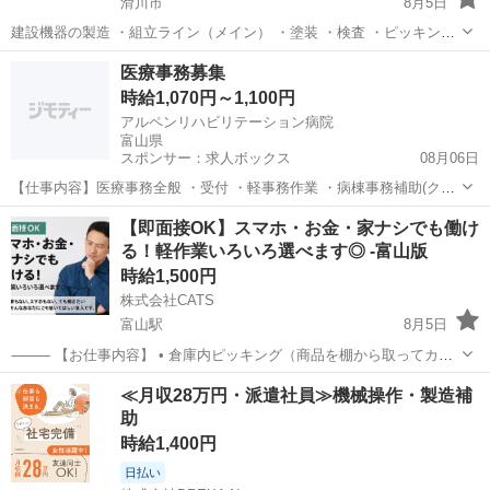
滑川市
8月5日
建設機器の製造 ・組立ライン（メイン） ・塗装 ・検査 ・ピッキング
・補助作業 【生きていくお金がない方へ】 お金がないから面接に行け
富山
滑川市
工場
スタッフ
医療事務募集
ない… お金がないからご飯も食べられない… 身内や友達に頼れる...
時給1,070円～1,100円
アルペンリハビリテーション病院
富山県
スポンサー：求人ボックス
08月06日
【仕事内容】医療事務全般 ・受付 ・軽事務作業 ・病棟事務補助(クラ
ーク) ・会計入力 ・レセプト業務 最初は総合受付や電話対応、金銭授
アルバイト・パート
【即面接OK】スマホ・お金・家ナシでも働け
受などから始め、慣れてきたら医事業務をお願いしていきます 業務変
る！軽作業いろいろ選べます◎ -富山版
更なし 雇用期間の定めあり(1...
時給1,500円
株式会社CATS
富山駅
8月5日
⸻ 【お仕事内容】 • 倉庫内ピッキング（商品を棚から取ってカゴ
へ） • 小物部品や医療機器の組立・検査・梱包・出荷作業 • ラベル貼
富山
富山市
富山駅
工場
ライン
≪月収28万円・派遣社員≫機械操作・製造補
り・シール貼り・仕分け作業など • 座り作業やライン補助などもあ
助
り！...
時給1,400円
日払い