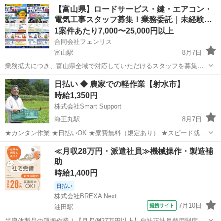
【富山県】ロードサービス・鍵・エアコン・
電気工事スタッフ募集！業務委託｜未経験…
1案件あたり7,000〜25,000円以上
合同会社フェンリス
富山駅
8月7日
業務拡大につき、富山県全域で対応していただけるスタッフを募集し
ております！ 初期費用・加盟金は一切不要！ 最低限の工具貸出も可能
富山
富山市
富山駅
軽作業
スタッフ
日払い ◆ 農家での軽作業【射水市】
ですので、未経験の方でも安心してスタートできます。 ⸻ 募集職
時給1,350円
種 ■ ロードサービス（未...
株式会社Smart Support
海王丸駅
8月7日
★カンタン作業 ★日払いOK ★寮費無料（規定あり） ★スピード就業
（最短翌日） ■ 仕事内容 主に以下のような作業を行います。 基本的
富山
射水市
海王丸駅
仕分け
雑草
≪月収28万円・派遣社員≫機械操作・製造補
には複数人で作業します。 ・野菜の収穫 ・仕分けや梱包 ...
助
時給1,400円
日払い
株式会社BREXA Next
7月10日
提携サイト
油田駅
半導体製品の運搬作業！【月収例27万円以上】自社正社員登用制度あ