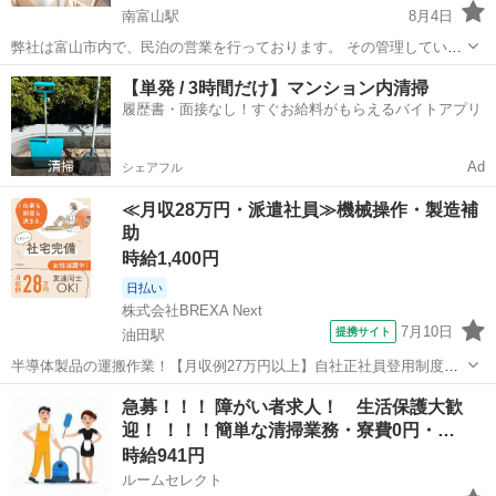
南富山駅
8月4日
弊社は富山市内で、民泊の営業を行っております。 その管理している
民泊の清掃作業をして頂ける方を募集します！ ●募集エリア 富山県富
富山
富山市
南富山駅
清掃
スタッフ
【単発 / 3時間だけ】マンション内清掃
山市大町 ●勤務形態 業務委託（副業、フリーランス、主婦の方など、
履歴書・面接なし！すぐお給料がもらえるバイトアプリ
活躍されており...
Ad
シェアフル
≪月収28万円・派遣社員≫機械操作・製造補
助
時給1,400円
日払い
株式会社BREXA Next
7月10日
提携サイト
油田駅
半導体製品の運搬作業！【月収例27万円以上】自社正社員登用制度あ
り★備品付きワンルーム寮完備★寮から工場まで送迎あり◎空調完備
富山
砺波市
油田駅
その他
急募！！！ 障がい者求人！ 生活保護大歓
で1年中快適作業！マイカー通勤OK＆無料駐車場あり★《富山県砺波
迎！ ！！！簡単な清掃業務・寮費0円・…
市》 人気の工場のお仕事 ◇半導...
時給941円
ルームセレクト