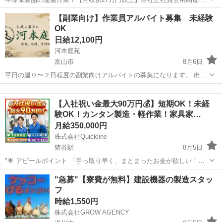
り★備品付きワンルーム寮完備★寮から工場まで送迎あり◎空調完備
富山
砺波市
油田駅
その他
【副業向け】作業員アルバイト募集 未経験
で1年中快適作業！マイカー通勤OK＆無料駐車場あり★《富山県砺波
OK
市》 人気の工場のお仕事 ◇半導...
日給12,100円
河本庭苑
富山市
8月6日
平日の週０〜２日程度の副業向けアルバイトの募集になります。 出勤
日は相談して調整します。 特徴的なのが ・副業向けの募集なので、本
富山
富山市
軽作業
生計
業や自営業の片手間や暇な時に働ける環境となっております。 基本的
【入社祝い金最大90万円💰】短期OK！未経
には先輩作業員の指示に従っ...
験OK！カンタン製造・軽作業！家具家…
月給350,000円
株式会社Quickline
猪谷駅
8月5日
"🌟 アピールポイント 「手っ取り早く、まとまったお金が欲しい！」
「今の生活を抜け出して、すぐにでも新生活を始めたい！」 そんなあ
富山
富山市
猪谷駅
工場
時給
"急募"【寮費が無料】建設機器の製造スタッ
なたの願い、ここで叶えませんか？🤝✨ 全国2万件以上の圧倒的な求人
フ
数の中から、あ...
時給1,550円
株式会社GROW AGENCY