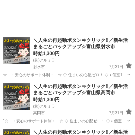
＼人生の再起動ボタン⇒クリック!!／新生活
まるごとバックアップ☆富山県射水市
時給1,300円
(株)アルミラ
射水市
7月31日
☆…・安心のサポート体制・…☆ ◇ 住まいの心配ゼロ！ ◇ • 個室1R
完全無料！ • 即日入寮OK！など ◇ 所持金ゼロでもスタートできる！
富山
射水市
工場
完全無料
＼人生の再起動ボタン⇒クリック!!／新生活
◇ • 食費・生活費のサポート • 移動費用...
まるごとバックアップ☆富山県高岡市
時給1,300円
(株)アルミラ
高岡市
7月31日
"☆…・安心のサポート体制・…☆ ◇ 住まいの心配ゼロ！ ◇ • 個室1R
完全無料！ • 即日入寮OK！など ◇ 所持金ゼロでもスタートできる！
富山
高岡市
工場
完全無料
＼人生の再起動ボタン⇒クリック!!／新生活
◇ • 食費・生活費のサポート • 移動費...