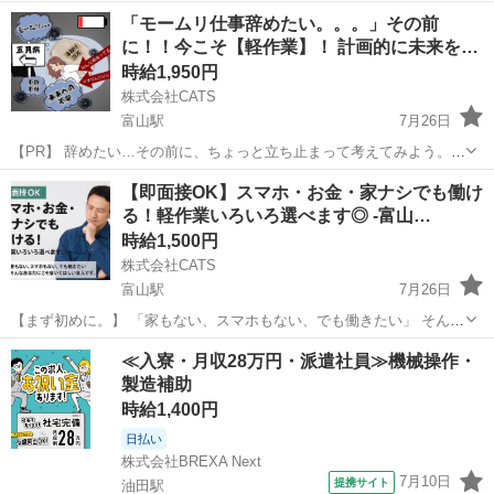
のミッションは、全国の「自動車メーカー」や「半導体メーカー」の
富山
富山市
猪谷駅
工場
スタッフ
「モームリ仕事辞めたい。。。」その前
製造現場に潜入就業し、当社に必要な人材を見つけ出してスカウトす
に！！今こそ【軽作業】！ 計画的に未来を
ることです！ 人材紹介のノウハ...
考…
時給1,950円
株式会社CATS
富山駅
7月26日
【PR】 辞めたい…その前に、ちょっと立ち止まって考えてみよう。
でも「もう限界」「辞めたい」って感じていませんか？ 実は―― 今の
富山
富山市
富山駅
仕分け
時給
【即面接OK】スマホ・お金・家ナシでも働け
仕事を辞めた後って、想像以上に大変なんです。 ⸻ 退職後に待っ
る！軽作業いろいろ選べます◎ -富山…
ているリア...
時給1,500円
株式会社CATS
富山駅
7月26日
【まず初めに。】 「家もない、スマホもない、でも働きたい」 そんな
あなたにこそ届いてほしい求人です。 ⸻ 【お仕事内容】 • 倉庫内
富山
富山市
富山駅
工場
ライン
≪入寮・月収28万円・派遣社員≫機械操作・
ピッキング（商品を棚から取ってカゴへ） • 小物部品や医療機器の...
製造補助
時給1,400円
日払い
株式会社BREXA Next
7月10日
提携サイト
油田駅