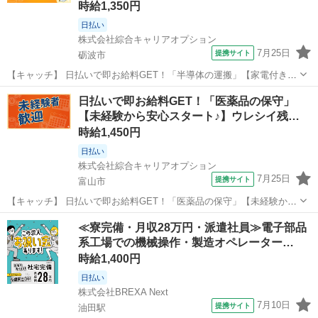
時給1,350円
日払い
株式会社綜合キャリアオプション
7月25日
提携サイト
砺波市
【キャッチ】 日払いで即お給料GET！「半導体の運搬」【家電付きの
1R寮に寮費0円で住める◎】無料送迎あり!大手企業でながく働ける!高
富山
砺波市
工場
日払いで即お給料GET！「医薬品の保守」
時給1350円～1688円！ 【コメント】 弊社なら事前の職場見学が多
【未経験から安心スタート♪】ウレシイ残…
数！お仕事安心スタ...
時給1,450円
日払い
株式会社綜合キャリアオプション
7月25日
提携サイト
富山市
【キャッチ】 日払いで即お給料GET！「医薬品の保守」【未経験から
安心スタート♪】ウレシイ残業ほぼナシ♪憧れの高収入Work!!高時給
富山
富山市
工場
≪寮完備・月収28万円・派遣社員≫電子部品
1450円！ 【コメント】 ＼大手人材派遣会社で働きませんか♪／ 「新し
系工場での機械操作・製造オペレーター…
い職場は不安・...
時給1,400円
日払い
株式会社BREXA Next
7月10日
提携サイト
油田駅