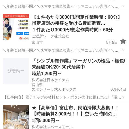
＼年齢＆経験不問／＼スマホで簡単報告♪／ ＼マニュアル完備／＼ス
キマ時間のお小遣い稼ぎにぴったり／ ※業務委託なので履歴書不要で
富山
南砺市
その他
1件
【１件あたり3000円/想定作業時間：60分】
す。 指定店舗の接客を受ける覆面調査のお仕事のお仕事です♪ 指定店
指定店舗の接客を受ける覆面調査…
舗へ訪問する覆面調査・報告...
１件あたり3000円/想定作業時間：60分
ご近所ワーク株式会社
富山市
8月5日
＼年齢＆経験不問／＼スマホで簡単報告♪／ ＼マニュアル完備／＼ス
キマ時間のお小遣い稼ぎにぴったり／ ※業務委託なので履歴書不要で
富山
富山市
その他
1件
「シンプル軽作業」マーガリンの検品・梱包/
す。 指定店舗の接客を受ける覆面調査のお仕事のお仕事です♪ 指定店
未経験OK/20~30代活躍中
舗へ訪問する覆面調査・報告...
時給1,200円～
株式会社日本ケイテム
富山県
スポンサー：求人ボックス
08月04日
【仕事内容】電子チップの材料セット・ボタン操作に携われる! 「電子
チップの材料セット・ボタン操作スタッフ」募集/ 就業先:社員食堂あ
アルバイト・パート
★【高単価】富山市、民泊清掃大募集！！
り・自動販売機あり・売店あり スマホや交通系ICなどに使われる 「半
【時給換算2,000円！！】空いた時間の…
導体」という電子部品を作る工場...
1回5,000円～
株式会社スペースモール