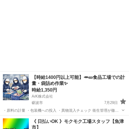
時給1,400円～！備品付き1R寮をご用意！寮から無料送迎サービスあり
富山
砺波市
油田駅
その他
♪《富山県砺波市》 人気の工場のお仕事 ◇半導体製品のマシンオペレ
ーター◇ ＊クリーンル...
【時給1400円以上可能】🥕🥒食品工場での計
量・袋詰め作業✨
時給1,350円
ArK株式会社
砺波市
7月29日
・原料の計量 ・包装機への投入 ・異物混入チェック 衛生管理が徹底
された職場です。 時給：1,350円～ 【勤務時間】 ・日勤｜8:15～
富山
砺波市
工場
《 日払いOK 》モクモク工場スタッフ【魚津
17:15 ・夜勤｜20:00～翌5:00 ・2交替制／実...
市】