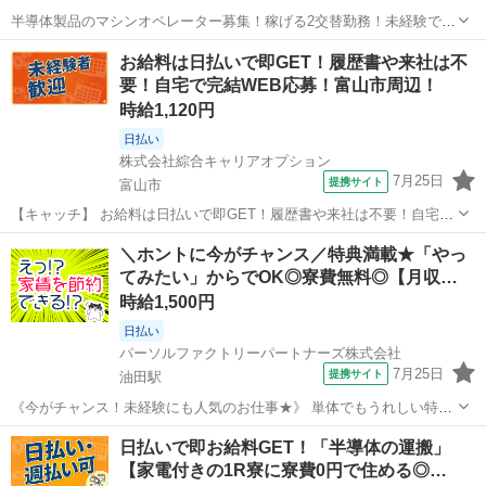
半導体製品のマシンオペレーター募集！稼げる2交替勤務！未経験でも
時給1,400円～！備品付き1R寮をご用意！寮から無料送迎サービスあり
富山
砺波市
油田駅
その他
お給料は日払いで即GET！履歴書や来社は不
♪《富山県砺波市》 人気の工場のお仕事 ◇半導体製品のマシンオペレ
要！自宅で完結WEB応募！富山市周辺！
ーター◇ ＊クリーンル...
時給1,120円
日払い
株式会社綜合キャリアオプション
7月25日
提携サイト
富山市
【キャッチ】 お給料は日払いで即GET！履歴書や来社は不要！自宅で
完結WEB応募！富山市周辺！ 【コメント】 弊社なら事前の職場見学
富山
富山市
仕分け
＼ホントに今がチャンス／特典満載★「やっ
が多数！お仕事安心スタート★★ 「派遣では働いたことが無くて気に
てみたい」からでOK◎寮費無料◎【月収…
なる・・・」 「スキルや...
時給1,500円
日払い
パーソルファクトリーパートナーズ株式会社
7月25日
提携サイト
油田駅
《今がチャンス！未経験にも人気のお仕事★》 単体でもうれしい特典
GET◎ もちろん高時給＆好条件で働ける求人です！ ＼えこんなに特典
富山
砺波市
油田駅
工場
日払いで即お給料GET！「半導体の運搬」
が／ ◆経験・スキルは不問！未経験でも、ブランクがあってもOK ◆
【家電付きの1R寮に寮費0円で住める◎…
時給UPキャンペーン★...