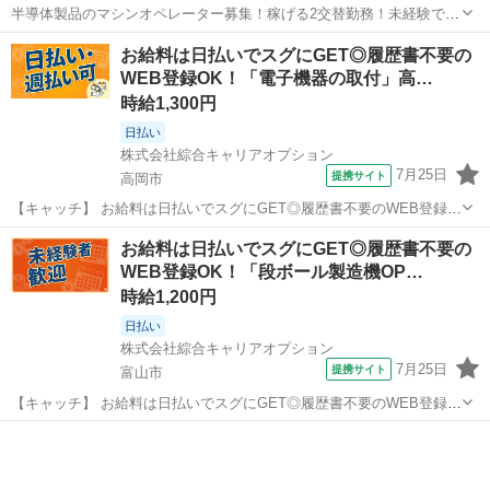
半導体製品のマシンオペレーター募集！稼げる2交替勤務！未経験でも
時給1,400円～！備品付き1R寮をご用意！寮から無料送迎サービスあり
富山
砺波市
油田駅
その他
お給料は日払いでスグにGET◎履歴書不要の
♪《富山県砺波市》 人気の工場のお仕事 ◇半導体製品のマシンオペレ
WEB登録OK！「電子機器の取付」高…
ーター◇ ＊クリーンル...
時給1,300円
日払い
株式会社綜合キャリアオプション
7月25日
提携サイト
高岡市
【キャッチ】 お給料は日払いでスグにGET◎履歴書不要のWEB登録
OK！「電子機器の取付」高時給1300円！高岡周辺！20代～40代のス
富山
高岡市
工場
お給料は日払いでスグにGET◎履歴書不要の
タッフが多数活躍中★ 【コメント】 製造のお仕事をお探しの方必見！
WEB登録OK！「段ボール製造機OP…
「経験ないけど大...
時給1,200円
日払い
株式会社綜合キャリアオプション
7月25日
提携サイト
富山市
【キャッチ】 お給料は日払いでスグにGET◎履歴書不要のWEB登録
OK！「段ボール製造機OP/検品/営業」高時給1200円！越中荏原周辺！
富山
富山市
工場
20代～40代のスタッフが多数活躍中★ 【コメント】 製造のお仕事が
豊富★未経験で働...