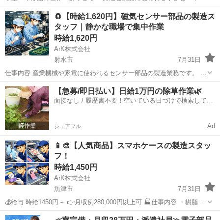
くりにチャレンジしよう。 未経験からでも始めやすい、モノづくりの
富山
南砺市
工場
時給
🧲【時給1,620円】磁気センサー部品の製造ス
お仕事です。 仕事内容 （１）材料の準備 小型バネ部品に使われる金
タッフ｜静かな職場で集中作業
属線や材料を...
時給1,620円
ArK株式会社
射水市
7月31日
仕事内容 産業機械や家電に使われるセンサー部品の製造業務です。 落
ち着いた環境で、細かい作業が中心です。 ・部品のセット、位置調整
富山
射水市
工場
時給
【急募/即日払い】日給1万円の除草作業🌿
・自動加工機の操作 ・完成品の測定、検査 ・仕分け、箱詰め 給与
面接なし / 履歴書不要！空いている日づけで検索して即
時...
日はたらける✨
Ad
シェアフル
📱🎨【人気商品】スマホケースの製造スタッ
フ！
時給1,450円
ArK株式会社
魚津市
7月31日
💰給与 時給1450円～ 👉月収例280,000円以上可 🏭仕事内容 ・樹脂ケ
ースの成形補助 ・デザインパーツの取付 ・キズ・汚れのチェック ・
富山
魚津市
工場
スタッフ