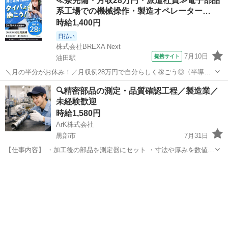
≪寮完備・月収28万円・派遣社員≫電子部品
袋詰め・箱詰め📦 細かい作業が好きな方におすすめ...
系工場での機械操作・製造オペレーター…
時給1,400円
日払い
株式会社BREXA Next
7月10日
提携サイト
油田駅
＼月の半分がお休み！／月収例28万円で自分らしく稼ごう◎〈半導体
製品のマシンオペレーター〉★20〜40代男性活躍中★富山県で一人暮
富山
砺波市
油田駅
その他
🔍精密部品の測定・品質確認工程／製造業／
らしスタート！【社宅完備+無料送迎あり】 半導体製品の機械操作
未経験歓迎
（マシンオペレーター） ◇半導...
時給1,580円
ArK株式会社
黒部市
7月31日
【仕事内容】 ・加工後の部品を測定器にセット ・寸法や厚みを数値で
確認 ・基準外品を分別 ・測定結果をチェック表に記入 目視＋簡単な
富山
黒部市
工場
時給
測定が中心で、 製造現場が初めての方にも向いています。 【勤務時
間・曜...