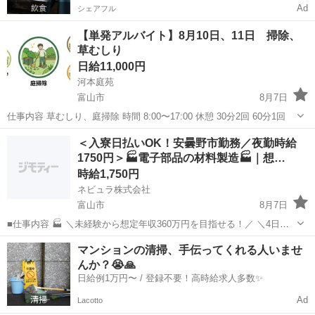
Ad
シェアフル
【単発アルバイト】8月10日、11日 掃除、
草むしり
日給11,000円
河本庭苑
富山市
8月7日
仕事内容 草むしり、庭掃除 時間 8:00〜17:00 休憩 30分2回 60分1回
富山
富山市
軽作業
草むしり
＜入寮日払いOK！安曇野市勤務／夜勤時給
1750円＞🏭電子部品の材料製造🏭｜想…
時給1,750円
ネビュラ株式会社
富山市
8月7日
■仕事内容 🏭 ＼未経験から想定年収360万円を目指せる！／ ＼4日働
いたら2日休み！平日休みも取れる勤務スタイル！／ ＼日払いOK！給
富山
富山市
軽作業
4勤2休
マンションの清掃、手伝ってくれる人いませ
与日前の急な出費にも対応可能！／ スマートフォンや家電などに使用
んか？😭🙏
される、電子...
日給例1万円〜 / 登録不要！高時給求人多数✨
Ad
Lacotto