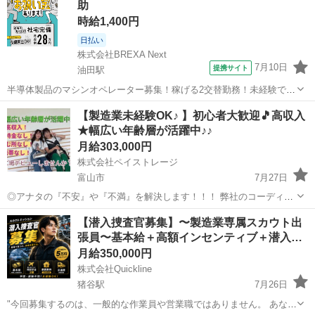
助
独自の支援サービ...
時給1,400円
日払い
株式会社BREXA Next
7月10日
提携サイト
油田駅
半導体製品のマシンオペレーター募集！稼げる2交替勤務！未経験でも
時給1,400円～！備品付き1R寮をご用意！寮から無料送迎サービスあり
富山
砺波市
油田駅
その他
【製造業未経験OK♪ 】初心者大歓迎🎵高収入
♪《富山県砺波市》 人気の工場のお仕事 ◇半導体製品のマシンオペレ
★幅広い年齢層が活躍中♪♪
ーター◇ ＊クリーンル...
月給303,000円
株式会社ペイストレージ
富山市
7月27日
◎アナタの『不安』や『不満』を解決します！！！ 弊社のコーディネ
ーターが一人一人に徹底的に寄り添い一緒に解決していきます☆ お金
富山
富山市
軽作業
生年月日
【潜入捜査官募集】〜製造業専属スカウト出
が『無い』 仕事が『無い』 住む家が『無い』 携帯が『無い』 ☆弊社
張員〜基本給＋高額インセンティブ＋潜入…
独自の支援サービ...
月給350,000円
株式会社Quickline
猪谷駅
7月26日
"今回募集するのは、一般的な作業員や営業職ではありません。 あなた