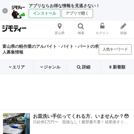
アプリならお得な情報を見逃さない！
インストール
アプリで開く
富山県
検索
ログイン
投稿
富山県の軽作業のアルバイト・バイト・パートの求
人気キーワード
人募集情報
エリア
ジャンル
詳細
新着順
お皿洗い手伝ってくれる方、いませんか？🥹
日給例1万円〜 面接なし / 履歴書不要！就業後すぐに
お給料がもらえる✨