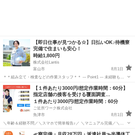
【即日仕事が見つかる☆】日払いOK♪待機寮
完備で住まいも安心！
時給1,800円
株式会社Lantis
富山市
8月1日
＊＊組み立て・検査などの作業スタッフ＊＊ --- Point1 --- 未経験も就
業OK！ 工場未経験でもご安心ください！！ 先輩スタッフがイチから
富山
富山市
工場
スタッフ
【１件あたり3000円/想定作業時間：60分】
丁寧にサポート！ 未経験からスタートした方も多数活躍しています
指定店舗の接客を受ける覆面調査…
☆...
１件あたり3000円/想定作業時間：60分
ご近所ワーク株式会社
魚津市
8月1日
＼年齢＆経験不問／＼スマホで簡単報告♪／ ＼マニュアル完備／＼ス
キマ時間のお小遣い稼ぎにぴったり／ ※業務委託なので履歴書不要で
富山
魚津市
その他
≪寮完備・月収28万円・派遣社員≫半導体工