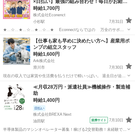
×日払い】最強の組み合わせ！毎日がお給…
期間が決まっている方におす...
時給1,700円
株式会社Econenct
小杉駅
7月31日
★…☆…★…☆…★…☆…★ Econnectならではの 万全のサポー
ト体制♪ ★…☆…★…☆…★…☆…★ （例） 「携帯代が払えなくて
富山
射水市
小杉駅
工場
ライン
【仕事も家も早めに決めたい方へ】産業用ポ
繋がらなくなった…」 という方には 新しい携帯を買うた...
ンプの組立スタッフ
時給1,600円
Ark株式会社
滑川市
7月30日
現在の収入では家賃や生活費を払うだけで精いっぱい。 退去日が迫っ
ているものの、次の住居が決まっていない。 まとまった引っ越し費用
富山
滑川市
工場
≪月収28万円・派遣社員≫機械操作・製造補
を用意できない。 そのような方も、仕事と寮をまとめて相談できま
助
す。 遠方からのオ...
時給1,400円
日払い
株式会社BREXA Next
7月10日
提携サイト
油田駅
半導体製品のマシンオペレーター募集！稼げる2交替勤務！未経験でも