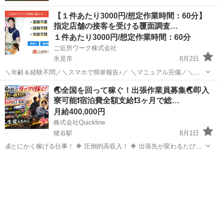
【１件あたり3000円/想定作業時間：60分】
指定店舗の接客を受ける覆面調査…
１件あたり3000円/想定作業時間：60分
ご近所ワーク株式会社
氷見市
8月2日
＼年齢＆経験不問／＼スマホで簡単報告♪／ ＼マニュアル完備／＼ス
キマ時間のお小遣い稼ぎにぴったり／ ※業務委託なので履歴書不要で
富山
氷見市
その他
1件
🌏全国を回って稼ぐ！出張作業員募集🌏即入
す。 指定店舗の接客を受ける覆面調査のお仕事のお仕事です♪ 指定店
寮可能❗️宿泊費全額支給❗️3ヶ月で総…
舗へ訪問する覆面調査・報告...
月給400,000円
株式会社Quickline
猪谷駅
8月1日
💰とにかく稼げる仕事！ 🔶 圧倒的高収入！ 🔶 出張先が変わるたび
【10万円以上】支給！ 🔶 宿泊費・交通費すべて会社負担！ 🔶 未経験
富山
富山市
猪谷駅
工場
出張先
OK（8割が未経験スタート） 🔶 数ヶ月だけの短期もOK！ 🏭仕事内容
...