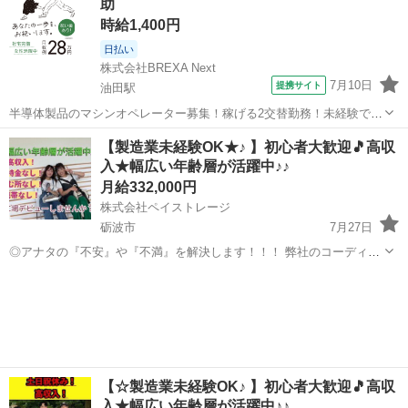
助
チ ＼そ...
時給1,400円
日払い
株式会社BREXA Next
7月10日
提携サイト
油田駅
半導体製品のマシンオペレーター募集！稼げる2交替勤務！未経験でも
時給1,400円～！備品付き1R寮をご用意！寮から無料送迎サービスあり
富山
砺波市
油田駅
その他
【製造業未経験OK★♪ 】初心者大歓迎🎵高収
♪《富山県砺波市》 人気の工場のお仕事 ◇半導体製品のマシンオペレ
入★幅広い年齢層が活躍中♪♪
ーター◇ ＊クリーンル...
月給332,000円
株式会社ペイストレージ
砺波市
7月27日
◎アナタの『不安』や『不満』を解決します！！！ 弊社のコーディネ
ーターが一人一人に徹底的に寄り添い一緒に解決していきます☆ お金
富山
砺波市
軽作業
生年月日
が『無い』 仕事が『無い』 住む家が『無い』 携帯が『無い』 ☆弊社
独自の支援サービ...
【☆製造業未経験OK♪ 】初心者大歓迎🎵高収
入★幅広い年齢層が活躍中♪♪