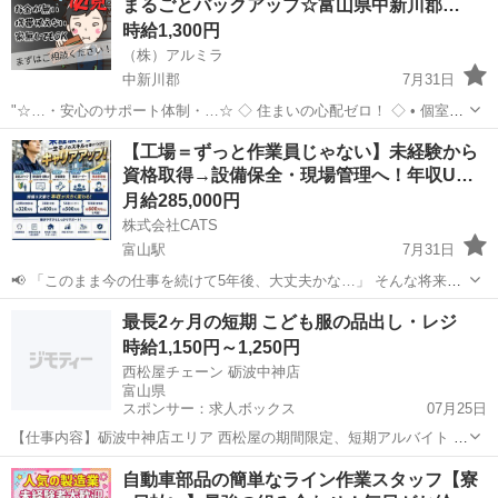
まるごとバックアップ☆富山県中新川郡…
お仕事 ◇車載品、電子タ...
時給1,300円
（株）アルミラ
中新川郡
7月31日
"☆…・安心のサポート体制・…☆ ◇ 住まいの心配ゼロ！ ◇ • 個室1R
完全無料！ • 即日入寮OK！など ◇ 所持金ゼロでもスタートできる！
富山
中新川郡
工場
完全無料
【工場＝ずっと作業員じゃない】未経験から
◇ • 食費・生活費のサポート • 移動費...
資格取得→設備保全・現場管理へ！年収U…
月給285,000円
株式会社CATS
富山駅
7月31日
📢 「このまま今の仕事を続けて5年後、大丈夫かな…」 そんな将来へ
の不安を感じている20〜30代の方へ。 今の仕事に、 ✔ 給料がなかな
富山
富山市
富山駅
仕分け
給料
最長2ヶ月の短期 こども服の品出し・レジ
か上がらない ✔ 将来役立つスキルが身につかない ✔ 転職しても同じ
時給1,150円～1,250円
ことの...
西松屋チェーン 砺波中神店
富山県
スポンサー：求人ボックス
07月25日
【仕事内容】砺波中神店エリア 西松屋の期間限定、短期アルバイト 最
大2か月までの勤務 品出し・レジなど簡単なお仕事メイン! Wワーク
アルバイト・パート
自動車部品の簡単なライン作業スタッフ【寮
OK! 決まったエリアの複数店舗での勤務です! シフト相談OK! 働ける