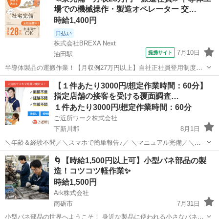
す。 指定店舗の接客を受ける覆面調査のお仕事のお仕事です♪ 指定店
場での機械操作・製造オペレーター 交…
舗へ訪問する覆面調査・報告...
時給1,400円
日払い
株式会社BREXA Next
7月10日
提携サイト
油田駅
半導体製品の運搬作業！【月収例27万円以上】自社正社員登用制度あ
り★備品付きワンルーム寮完備★寮から工場まで送迎あり◎空調完備
富山
砺波市
油田駅
その他
【１件あたり3000円/想定作業時間：60分】
で1年中快適作業！マイカー通勤OK＆無料駐車場あり★《富山県砺波
指定店舗の接客を受ける覆面調査…
市》 人気の工場のお仕事 ◇半導...
１件あたり3000円/想定作業時間：60分
ご近所ワーク株式会社
下新川郡
8月1日
＼年齢＆経験不問／＼スマホで簡単報告♪／ ＼マニュアル完備／＼ス
キマ時間のお小遣い稼ぎにぴったり／ ※業務委託なので履歴書不要で
富山
下新川郡
その他
🌀【時給1,500円以上可】小型バネ部品の製
す。 指定店舗の接客を受ける覆面調査のお仕事のお仕事です♪ 指定店
造！コツコツ軽作業✨
舗へ訪問する覆面調査・報告...
時給1,500円
Ark株式会社
南砺市
7月31日
小型バネ部品の世界へようこそ！ 身近な製品に使われる小さなバネづ