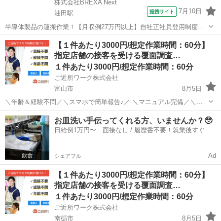
株式会社BREXA Next
7月10日
提携サイト
油田駅
半導体製品の運搬作業！【月収例27万円以上】自社正社員登用制度あ
り★備品付きワンルーム寮完備★寮から工場まで送迎あり◎空調完備
富山
砺波市
油田駅
その他
【１件あたり3000円/想定作業時間：60分】
で1年中快適作業！マイカー通勤OK＆無料駐車場あり★《富山県砺波
指定店舗の接客を受ける覆面調査…
市》 人気の工場のお仕事 ◇半導...
１件あたり3000円/想定作業時間：60分
ご近所ワーク株式会社
富山市
8月5日
＼年齢＆経験不問／＼スマホで簡単報告♪／ ＼マニュアル完備／＼ス
キマ時間のお小遣い稼ぎにぴったり／ ※業務委託なので履歴書不要で
富山
富山市
その他
1件
お皿洗い手伝ってくれる方、いませんか？🥹
す。 指定店舗の接客を受ける覆面調査のお仕事のお仕事です♪ 指定店
日給例1万円〜 面接なし / 履歴書不要！就業後すぐに
舗へ訪問する覆面調査・報告...
お給料がもらえる✨
Ad
シェアフル
【１件あたり3000円/想定作業時間：60分】
指定店舗の接客を受ける覆面調査…
１件あたり3000円/想定作業時間：60分
ご近所ワーク株式会社
南砺市
8月5日