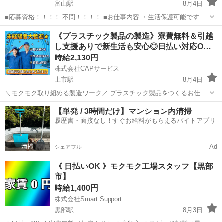
富山駅
8月4日
■応募資格！！！！ 不問！！！！ ■お仕事内容 ・生活保護可能です！
給料とは別に携帯代などの通信費上限 20000円 交通費上限 20000
富山
富山市
富山駅
軽作業
生活保護
《プラスチック製品の製造》寮費無料＆引越
円まで支給可能。 当事業所は福岡市より指定を受けている障害福...
し支援ありで新生活も安心◎日払い対応O…
時給2,130円
株式会社CAPサービス
上市駅
8月4日
＼モクモク取り組める製造ワーク／ プラスチック製品をつくるお仕事
です。 扱うのは軽い製品が中心なので 体への負担も少なめ◎ 難しい
富山
中新川郡
上市駅
工場
スタッフ
【単発 / 3時間だけ】マンション内清掃
工程はありません♪ 【お仕事内容】 ・機械を使った簡単な加工 ・部品
履歴書・面接なし！すぐお給料がもらえるバイトアプリ
の組...
Ad
シェアフル
《 日払いOK 》モクモク工場スタッフ【黒部
市】
時給1,400円
株式会社Smart Support
黒部駅
8月3日