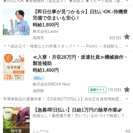
★日払いOK ★寮費無料（規定あり） ★高収入 ★スピード就業（最短
翌日） ■ お仕事例 ・半導体部品のマシンオペレーター ・自動車の組
富山
黒部市
黒部駅
工場
スタッフ
【即日仕事が見つかる☆】日払いOK♪待機寮
立や部品の加工 ・電子部品の検査 ・化粧品の梱包や仕分け ...
完備で住まいも安心！
時給1,800円
株式会社Lantis
高岡市
8月3日
＊＊組み立て・検査などの作業スタッフ＊＊ --- Point1 --- 未経験も就
業OK！ 工場未経験でもご安心ください！！ 先輩スタッフがイチから
富山
高岡市
工場
スタッフ
≪入寮・月収28万円・派遣社員≫機械操作・
丁寧にサポート！ 未経験からスタートした方も多数活躍しています
製造補助
☆...
時給1,400円
日払い
株式会社BREXA Next
7月10日
提携サイト
油田駅
半導体製品の運搬作業！【月収例27万円以上】自社正社員登用制度あ
り★備品付きワンルーム寮完備★寮から工場まで送迎あり◎空調完備
富山
砺波市
油田駅
その他
【急募/即日払い】日給1万円の除草作業🌿
で1年中快適作業！マイカー通勤OK＆無料駐車場あり★《富山県砺波
面接なし / 履歴書不要！空いている日づけで検索して即
市》 人気の工場のお仕事 ◇半導...
日はたらける✨
Ad
シェアフル