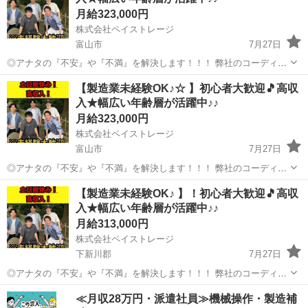
月給323,000円
株式会社ペイストレージ
富山市
7月27日
◎アナタの『不安』や『不満』を解決します！！！ 弊社のコーディネ
ーターが一人一人に徹底的に寄り添い一緒に解決していきます☆ お金
富山
富山市
軽作業
生年月日
【製造業未経験OK♪☆ 】初心者大歓迎🎵高収
が『無い』 仕事が『無い』 住む家が『無い』 携帯が『無い』 ☆弊社
入★幅広い年齢層が活躍中♪♪
独自の支援サービ...
月給323,000円
株式会社ペイストレージ
富山市
7月27日
◎アナタの『不安』や『不満』を解決します！！！ 弊社のコーディネ
ーターが一人一人に徹底的に寄り添い一緒に解決していきます☆ お金
富山
富山市
軽作業
生年月日
【製造業未経験OK♪ 】！初心者大歓迎🎵高収
が『無い』 仕事が『無い』 住む家が『無い』 携帯が『無い』 ☆弊社
入★幅広い年齢層が活躍中♪♪
独自の支援サービ...
月給313,000円
株式会社ペイストレージ
下新川郡
7月27日
◎アナタの『不安』や『不満』を解決します！！！ 弊社のコーディネ
ーターが一人一人に徹底的に寄り添い一緒に解決していきます☆ お金
富山
下新川郡
軽作業
生年月日
≪月収28万円・派遣社員≫機械操作・製造補
が『無い』 仕事が『無い』 住む家が『無い』 携帯が『無い』 ☆弊社