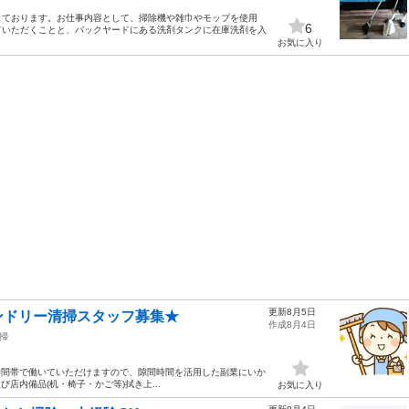
しております。お仕事内容として、掃除機や雑巾やモップを使用
6
ていただくことと、バックヤードにある洗剤タンクに在庫洗剤を入
お気に入り
更新8月5日
ンドリー清掃スタッフ募集★
作成8月4日
掃
な時間帯で働いていただけますので、隙間時間を活用した副業にいか
店内備品(机・椅子・かご等)拭き上...
お気に入り