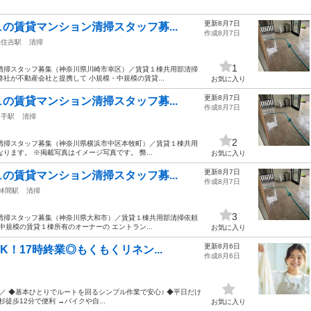
更新8月7日
の賃貸マンション清掃スタッフ募...
作成8月7日
元住吉駅
清掃
1
清掃スタッフ募集（神奈川県川崎市幸区）／賃貸１棟共用部清掃
社が不動産会社と提携して 小規模・中規模の賃貸...
お気に入り
更新8月7日
の賃貸マンション清掃スタッフ募...
作成8月7日
山手駅
清掃
2
清掃スタッフ募集（神奈川県横浜市中区本牧町）／賃貸１棟共用
ます。 ※掲載写真はイメージ写真です。 弊...
お気に入り
更新8月7日
の賃貸マンション清掃スタッフ募...
作成8月7日
林間駅
清掃
3
清掃スタッフ募集（神奈川県大和市）／賃貸１棟共用部清掃依頼
規模の賃貸１棟所有のオーナーの エントラン...
お気に入り
更新8月6日
！17時終業◎もくもくリネン...
作成8月6日
／ ◆基本ひとりでルートを回るシンプル作業で安心♪ ◆平日だけ
徒歩12分で便利 →バイクや自...
お気に入り