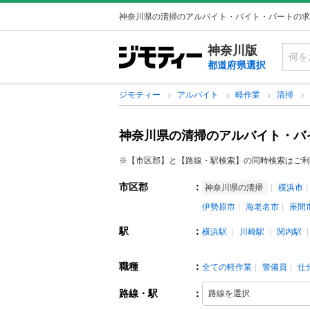
神奈川県の清掃のアルバイト・バイト・パートの求
神奈川版
都道府県選択
ジモティー
アルバイト
軽作業
清掃
神奈川県の清掃のアルバイト・バ
※【市区郡】と【路線・駅検索】の同時検索はご利
市区郡
：
神奈川県の清掃
横浜市
伊勢原市
海老名市
座間
駅
：
横浜駅
川崎駅
関内駅
職種
：
全ての軽作業
警備員
仕
路線・駅
：