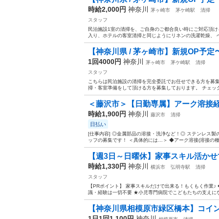
時給2,000円
神奈川
茅ヶ崎市
茅ケ崎駅
清掃
スタッフ
民泊施設1室の清掃を、ご自身のご都合良い時にご対応頂け
入り、ホテルの客室清掃と同じようにリネンの洗濯乾燥、 ベ
【神奈川県 / 茅ヶ崎市】新規OP予定〜
1回4000円
神奈川
茅ヶ崎市
茅ケ崎駅
清掃
スタッフ
こちらは民泊施設の清掃を完全委託でお任せできる方を募集
掃・客室準備をして頂ける方を募集しております。 チェック
＜藤沢市＞【日勤専属】アーク溶接経
時給1,900円
神奈川
藤沢市
清掃
日払い
[仕事内容] ◎金属部品の溶接・洗浄など！◎ ステンレス製
ッフの募集です！ ＜具体的には…＞ ◆アーク溶接(溶接の種類(
【週3日～日曜休】家事スキル活かせて
時給1,330円
神奈川
横浜市
弘明寺駅
清掃
スタッフ
【PRポイント】 家事スキルだけで出来る！もくもく作業♪ 
識・経験は一切不要 ★小児専門病院でこどもたちの支えになれ
【神奈川県相模原市緑区橋本】コイン
1日1回1,100円
神奈川