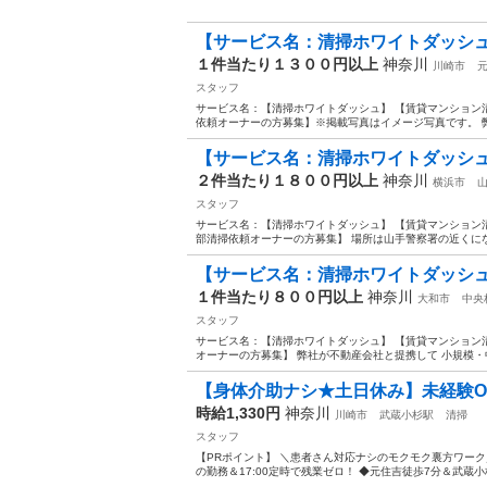
【サービス名：清掃ホワイトダッシュ
１件当たり１３００円以上
神奈川
川崎市
スタッフ
サービス名：【清掃ホワイトダッシュ】 【賃貸マンション
依頼オーナーの方募集】※掲載写真はイメージ写真です。 弊
【サービス名：清掃ホワイトダッシュ
２件当たり１８００円以上
神奈川
横浜市
スタッフ
サービス名：【清掃ホワイトダッシュ】 【賃貸マンション
部清掃依頼オーナーの方募集】 場所は山手警察署の近くになり
【サービス名：清掃ホワイトダッシュ
１件当たり８００円以上
神奈川
大和市
中央
スタッフ
サービス名：【清掃ホワイトダッシュ】 【賃貸マンション
オーナーの方募集】 弊社が不動産会社と提携して 小規模・中
【身体介助ナシ★土日休み】未経験OK
時給1,330円
神奈川
川崎市
武蔵小杉駅
清掃
スタッフ
【PRポイント】 ＼患者さん対応ナシのモクモク裏方ワーク
の勤務＆17:00定時で残業ゼロ！ ◆元住吉徒歩7分＆武蔵小杉