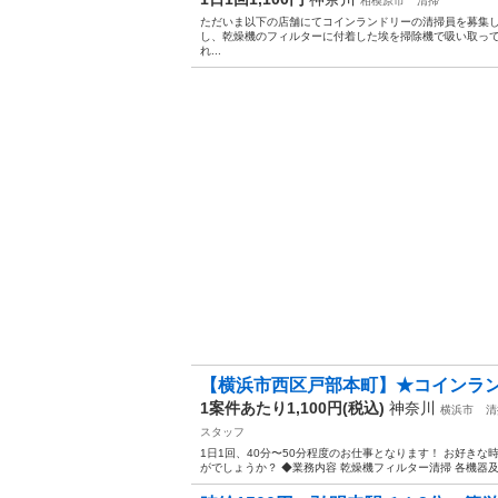
相模原市
清掃
ただいま以下の店舗にてコインランドリーの清掃員を募集
し、乾燥機のフィルターに付着した埃を掃除機で吸い取っ
れ...
【横浜市西区戸部本町】★コインラ
1案件あたり1,100円(税込)
神奈川
横浜市
清
スタッフ
1日1回、40分〜50分程度のお仕事となります！ お好き
がでしょうか？ ◆業務内容 乾燥機フィルター清掃 各機器及び