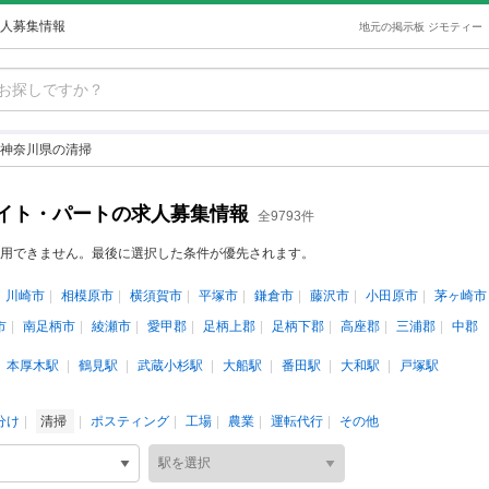
人募集情報
地元の掲示板 ジモティー
神奈川県の清掃
イト・パートの求人募集情報
全9793件
用できません。最後に選択した条件が優先されます。
川崎市
相模原市
横須賀市
平塚市
鎌倉市
藤沢市
小田原市
茅ヶ崎市
市
南足柄市
綾瀬市
愛甲郡
足柄上郡
足柄下郡
高座郡
三浦郡
中郡
本厚木駅
鶴見駅
武蔵小杉駅
大船駅
番田駅
大和駅
戸塚駅
分け
清掃
ポスティング
工場
農業
運転代行
その他