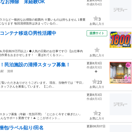
更新8月4日
単なお掃除 未経験OK
作成8月4日
3
ラスなど一般的なお掃除の範囲内 ※重いものは持ちません 1番重
なります 毎回清掃箇所は決まっているの...
お気に入り
★コンテナ移送◎男性活躍中
提携サイト
円＆月収例29万円以上♪ ◆人気の日勤のお仕事です◎ 【お仕事内
作業をおまかせします！ ・運ばれてくるコン...
お気に入り
更新8月3日
了！民泊施設の清掃スタッフ募集！
作成8月3日
島駅
清掃
23
ご覧いただきありがとうございます。 現在、当物件では「平日」
ッフさんを募集しています。 【この...
お気に入り
更新8月3日
作成8月3日
2
清掃スタッフ募集（年齢・性別不問）「とにかく今すぐ稼ぎたい」
なサポート業務です！🔥 ここがポイント...
お気に入り
更新08月07日
梱包/ラベル貼り/田名