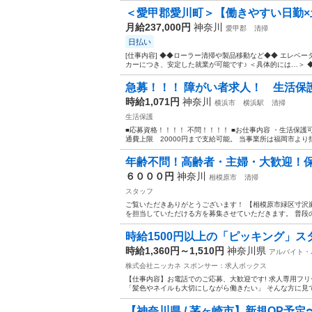
＜愛甲郡愛川町＞【働きやすい日勤×土
月給237,000円
神奈川
愛甲郡
清掃
日払い
[仕事内容] ◆◆ローラー清掃や製品移動など◆◆ エレベ
カーにつき、安定した就業が可能です♪ ＜具体的には…＞ 
急募！！！ 障がい者求人！ 生活保護
時給1,071円
神奈川
横浜市
横浜駅
清掃
生活保護
■応募資格！！！！ 不問！！！！ ■お仕事内容 ・生活保護
通費上限 20000円まで支給可能。 当事業所は福岡市より指
年齢不問！高齢者・主婦・大歓迎！
６０００円
神奈川
相模原市
清掃
スタッフ
ご覧いただきありがとうございます！ 【相模原市緑区寸沢
を担当していただける方を募集させていただきます。 普段の
時給1500円以上の「ピッキング」スタ
時給1,360円～1,510円
神奈川県
アルバイト・
株式会社ニッカネ
スポンサー：求人ボックス
【仕事内容】お電話でのご応募、大歓迎です! 求人専用フリーダ
「髪色やネイルも大切にしながら働きたい」 そんな方に見て
【神奈川県 / 茅ヶ崎市】新規OP予定〜