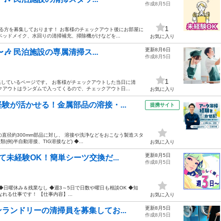
作成8月5日
1
る方を募集しております！ お客様のチェックアウト後にお部屋に
ッドメイク、水回りの清掃補充、掃除機がけなどを...
お気に入り
更新8月6日
🎶 民泊施設の専属清掃ス...
作成8月5日
1
しているページです。 お客様がチェックアウトした当日に清
アウトはランダムで入ってくるので、チェックアウト日...
お気に入り
験が活かせる！金属部品の溶接・...
提携サイト
の直径約300mm部品に対し、 溶接や洗浄などをおこなう製造スタ
例)半自動溶接、TIG溶接など) ◆...
お気に入り
更新8月5日
未経験OK！簡単シーツ交換だ...
作成8月5日
◆日曜休み＆残業なし ◆週3～5日で日数や曜日も相談OK ◆知
る仕事です！ 【仕事内容】...
お気に入り
更新8月5日
ランドリーの清掃員を募集してお...
作成8月5日