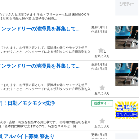
中のママさんも活躍できます 学生・フリーターも歓迎 未経験OK 学
年1月末頃 簡単な軽作業 お菓子等の梱包...
更新8月3日
ンランドリーの清掃員を募集して...
作成8月3日
しております。お仕事内容として、掃除機や雑巾やモップを使用
1
ていただくことと、バックヤードにある洗剤タンクに在庫洗剤を入
お気に入り
更新8月3日
ンランドリーの清掃員を募集して...
作成8月3日
しております。お仕事内容として、掃除機や雑巾やモップを使用
ていただくことと、バックヤードにある洗剤タンクに在庫洗剤を入
お気に入り
円！日勤／モクモク×洗浄
提携サイト
ナの洗浄・点検・乾燥を担当するお仕事です。 ◎専用の雨合羽を着用
！基本的に機械で洗浄するので、特別なスキルは一切...
お気に入り
更新8月1日
 アルバイト募集 寮あり