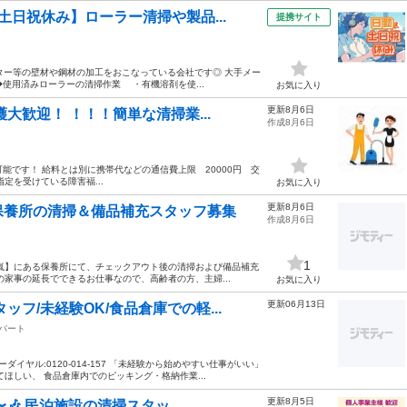
日祝休み】ローラー清掃や製品...
提携サイト
ーター等の壁材や鋼材の加工をおこなっている会社です◎ 大手メー
◆使用済みローラーの清掃作業 ・有機溶剤を使...
お気に入り
更新8月6日
大歓迎！ ！！！簡単な清掃業...
作成8月6日
可能です！ 給料とは別に携帯代などの通信費上限 20000円 交
定を受けている障害福...
お気に入り
更新8月6日
保養所の清掃＆備品補充スタッフ募集
作成8月6日
1
嵐】にある保養所にて、チェックアウト後の清掃および備品補充
家事の延長でできるお仕事なので、高齢者の方、主婦...
お気に入り
更新06月13日
ッフ/未経験OK/食品倉庫での軽...
パート
イヤル:0120-014-157 「未経験から始めやすい仕事がいい」
ほしい、 食品倉庫内でのピッキング・格納作業...
更新8月5日
🎶 民泊施設の清掃スタッ...