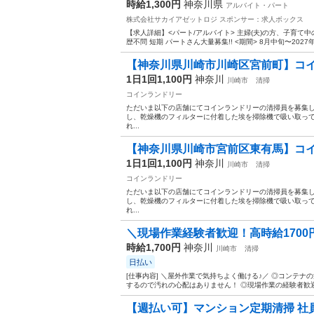
時給1,300円
神奈川県
アルバイト・パート
株式会社サカイアゼットロジ
スポンサー：求人ボックス
【求人詳細】<パート/アルバイト> 主婦(夫)の方、子育て
歴不問 短期 パートさん大量募集!! <期間> 8月中旬〜2027
【神奈川県川崎市川崎区宮前町】コイ
1日1回1,100円
神奈川
川崎市
清掃
コインランドリー
ただいま以下の店舗にてコインランドリーの清掃員を募集
し、乾燥機のフィルターに付着した埃を掃除機で吸い取っ
れ...
【神奈川県川崎市宮前区東有馬】コイ
1日1回1,100円
神奈川
川崎市
清掃
コインランドリー
ただいま以下の店舗にてコインランドリーの清掃員を募集
し、乾燥機のフィルターに付着した埃を掃除機で吸い取っ
れ...
＼現場作業経験者歓迎！高時給1700
時給1,700円
神奈川
川崎市
清掃
日払い
[仕事内容] ＼屋外作業で気持ちよく働ける♪／ ◎コンテ
するので汚れの心配はありません！ ◎現場作業の経験者歓迎
【週払い可】マンション定期清掃 社員