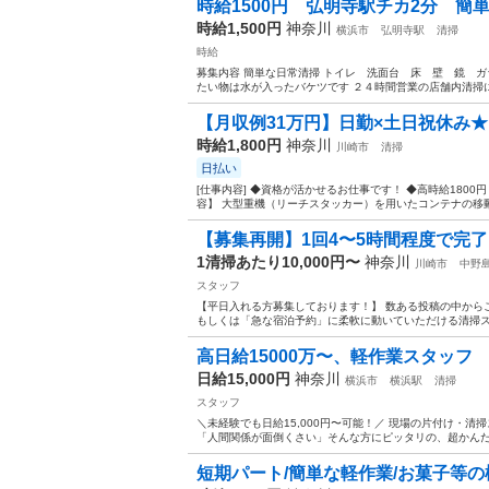
時給1500円 弘明寺駅チカ2分 簡
時給1,500円
神奈川
横浜市
弘明寺駅
清掃
時給
募集内容 簡単な日常清掃 トイレ 洗面台 床 壁 鏡 ガ
たい物は水が入ったバケツです ２４時間営業の店舗内清掃に
【月収例31万円】日勤×土日祝休み
時給1,800円
神奈川
川崎市
清掃
日払い
[仕事内容] ◆資格が活かせるお仕事です！ ◆高時給1800
容】 大型重機（リーチスタッカー）を用いたコンテナの移動
【募集再開】1回4〜5時間程度で完
1清掃あたり10,000円〜
神奈川
川崎市
中野
スタッフ
【平日入れる方募集しております！】 数ある投稿の中から
もしくは「急な宿泊予約」に柔軟に動いていただける清掃スタ
高日給15000万〜、軽作業スタッフ
日給15,000円
神奈川
横浜市
横浜駅
清掃
スタッフ
＼未経験でも日給15,000円〜可能！／ 現場の片付け・
「人間関係が面倒くさい」そんな方にピッタリの、超かんたん
短期パート/簡単な軽作業/お菓子等の