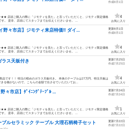
作成8月1日
4
 ★★★ 店頭ご購入の際に「ジモティを見た」と言っていただくと、ジモティ限定価格
です。 是非、店頭にてスタッフまでお伝えくださいませ。 ...
お気に入り
更新8月1日
イ野々市店】ジモティ来店特価‼ ダイ...
作成8月1日
4
 ★★★ 店頭ご購入の際に「ジモティを見た」と言っていただくと、ジモティ限定価格
です。 是非、店頭にてスタッフまでお伝えくださいませ。 ...
お気に入り
更新7月25日
ガラス天板付き
作成7月25日
4
で美品です！！ 特注の暗めのガラス天板付き。 本体のテーブルは27万円、特注天板は
できる物がないので、こちらの金額で出させていただいてお...
お気に入り
更新7月24日
店】ﾀﾞｲﾆﾝｸﾞﾃｰﾌﾞﾙ ...
作成7月24日
1
 ★★★ 店頭ご購入の際に「ジモティを見た」と言っていただくと、ジモティ限定価格
です。 是非、店頭にてスタッフまでお伝えくださいませ。 ...
お気に入り
更新7月22日
ブルセラミック テーブル 大理石柄椅子セット
作成7月22日
ーブル