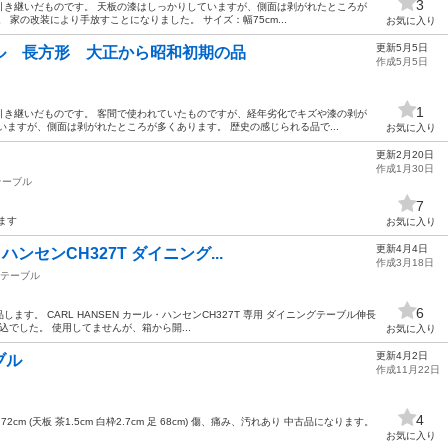
3
引き継いだものです。 天板の漆はしっかりしていますが、側面は剥がれたところが
 家の改装により手放すことになりました。 サイズ：幅75cm...
お気に入り
更新5月5日
ル 長方形 大正から昭和初期の品
作成5月5日
1
引き継いだものです。 客間で使われていたものですが、経年劣化でキズや漆の剥が
いますが、側面は剥がれたところが多くあります。 歴史の感じられる品で...
お気に入り
更新2月20日
作成1月30日
テーブル
7
ます
お気に入り
更新4月4日
・ハンセンCH327T ダイニング...
作成3月18日
テーブル
6
す。 CARL HANSEN カール・ハンセンCH327T 専用 ダイニングテーブル伸長
0税込でした。 使用してませんが、箱から開...
お気に入り
更新4月2日
ーブル
作成11月22日
4
さ 72cm (天板 茶1.5cm 白枠2.7cm 足 68cm) 傷、痛み、汚れあり 中古品になります。
お気に入り