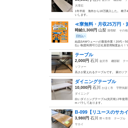
大理石
1年半前 海外から18万購入した。 椅子4
いします。
≪寮無料・月収25万円・
時給1,300円
山梨
国母駅
その他
日払い
結晶SAWウェーハの製造作業！20代～
払い制度利用可◎正社員登用制度あり！マ
テーブル
2,000円
石川
金沢市
磯部駅
テ
ソファー
高さが変えれるテーブルです。 家のソ
ダイニングテーブル
10,000円
石川
かほく市
宇野気駅
ダイニング
白いダイニングテーブル(光沢有) 2年使用
m バラしてあります。
B-099【リユースのサカ
3,980円
石川
野々市市
テーブル
サカイ