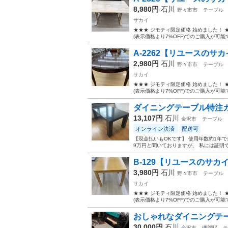
8,980円
石川
野々市市
テーブル
サカイ
★★★ ジモティ限定価格 始めました！
(表示価格より7%OFF)でのご購入が可能
A-2262【リユースのサカ
2,980円
石川
野々市市
テーブル
サカイ
★★★ ジモティ限定価格 始めました！
(表示価格より7%OFF)でのご購入が可能
ダイニングテーブル特注
13,107円
石川
金沢市
テーブル
オンライン決済
配送可
【現金払いもOKです】 使用年数約1年
9万円と聞いておりますが、 私には証明
B-129【リユースのサカイ野々市
3,980円
石川
野々市市
テーブル
サカイ
★★★ ジモティ限定価格 始めました！
(表示価格より7%OFF)でのご購入が可能
おしゃれなダイニングテー
30,000円
石川
金沢市
磯部駅
テ