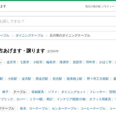
ます
地元の掲示板 ジモティー
テーブル
ダイニングテーブル
石川県のダイニングテーブル
古あげます・譲ります
全504件
ル
金沢市
七尾市
小松市
輪島市
珠洲市
加賀市
羽咋市
かほく市
駅
小松駅
金沢駅
西金沢駅
松任駅
能美根上駅
野々市工大前駅
椅子
テーブル
収納家具
ソファ
ダイニングセット
ドレッサー
照明
ァブリック、カバー
ミラー/鏡
時計
インテリア雑貨/小物
オフィス用家具
グテーブル
座卓、ローテーブル
センターテーブル
コーヒーテーブル
コー