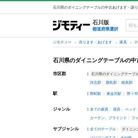
石川県のダイニングテーブルの中古あげます・譲り
石川版
都道府県選択
ジモティー
売ります・あげます
家具
石川県のダイニングテーブルの中
市区郡
：
石川県のダイニングテーブ
河北郡
鹿島郡
能美郡
駅
：
野町駅
東金沢駅
野々市
ジャンル
：
全ての家具
寝具
ベッド
カーテン、ブラインド
フ
サブジャンル
：
全てのテーブル
ダイニン
パソコンデスク
その他