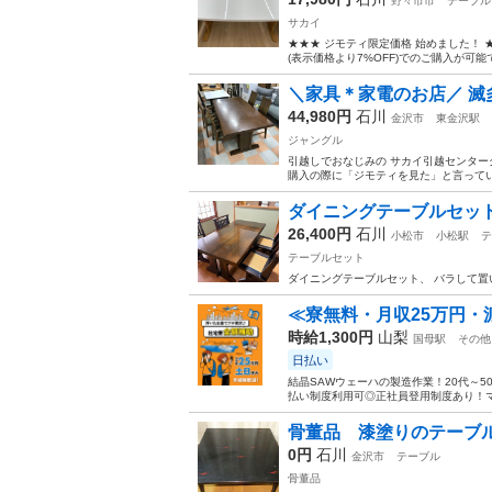
野々市市
テーブル
サカイ
★★★ ジモティ限定価格 始めました！
(表示価格より7%OFF)でのご購入が可能
＼家具＊家電のお店／ 滅多に入
44,980円
石川
金沢市
東金沢駅
ジャングル
引越しでおなじみの サカイ引越センターグ
購入の際に「ジモティを見た」と言っていた
ダイニングテーブルセッ
26,400円
石川
小松市
小松駅
テ
テーブルセット
ダイニングテーブルセット、 バラして置
≪寮無料・月収25万円・
時給1,300円
山梨
国母駅
その他
日払い
結晶SAWウェーハの製造作業！20代～
払い制度利用可◎正社員登用制度あり！マ
骨董品 漆塗りのテーブ
0円
石川
金沢市
テーブル
骨董品