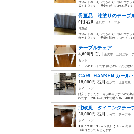
金沢の旧家にあったもので、親の代から
多くあります。 歴史の感じられる品です。
骨董品 漆塗りのテーブ
0円
石川
金沢市
テーブル
骨董品
金沢の旧家にあったもので、親の代から
れがあります。 天板の漆はしっかりして
テーブルチェア
4,800円
石川
金沢市
上諸江駅
セット
チェアのセットです 割とキレイだと思い
CARL HANSEN カール
18,000円
石川
金沢市
上諸江駅
ダイニング
購入しましたが、使う機会がないので出品しま
板です。 2024年8月中旬購入 ¥70,40
北欧風 ダイニングテ
30,000円
石川
小松市
テーブル
ダイニング
◼️サイズ 幅 130cm × 奥行き 80cm 高
作業台としても使えます。