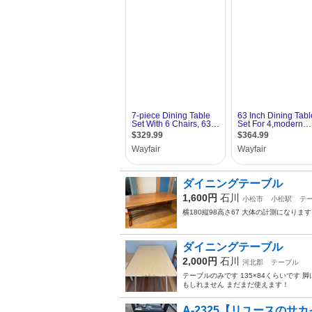
ダイニングテーブル
1,600円
石川
小松市
小松駅
テ
横180縦98高さ67 大体の計測になり
ダイニングテーブル
2,000円
石川
河北郡
テーブル
テーブルのみです 135×84くらいです
もしれません まだまだ使えます！
A-2325【リユースのサ