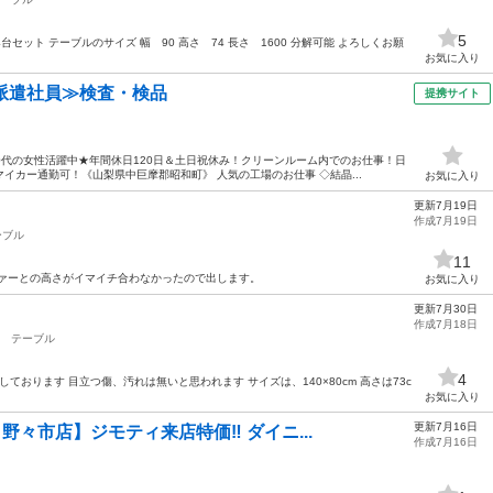
5
台セット テーブルのサイズ 幅 90 高さ 74 長さ 1600 分解可能 よろしくお願
お気に入り
派遣社員≫検査・検品
提携サイト
50代の女性活躍中★年間休日120日＆土日祝休み！クリーンルーム内でのお仕事！日
イカー通勤可！《山梨県中巨摩郡昭和町》 人気の工場のお仕事 ◇結晶...
お気に入り
更新7月19日
作成7月19日
ーブル
11
ファーとの高さがイマイチ合わなかったので出します。
お気に入り
更新7月30日
作成7月18日
テーブル
4
しております 目立つ傷、汚れは無いと思われます サイズは、140×80cm 高さは73c
お気に入り
更新7月16日
イ野々市店】ジモティ来店特価‼ ダイニ...
作成7月16日