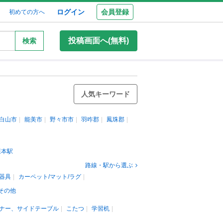
ログイン
会員登録
初めての方へ
投稿画面へ(無料)
検索
人気キーワード
白山市
能美市
野々市市
羽咋郡
鳳珠郡
森本駅
路線・駅から選ぶ
器具
カーペット/マット/ラグ
その他
ナー、サイドテーブル
こたつ
学習机