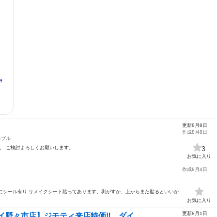
更新8月8日
作成8月8日
ーブル
ます。 ご検討よろしくお願いします。
3
お気に入り
作成8月4日
 脚にシール有り リメイクシート貼ってあります、剥がすか、上からまた貼るといいか
お気に入り
更新8月1日
カイ野々市店】ジモティ来店特価‼ ダイ...