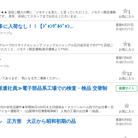
1
 ★★★ 店頭ご購入の際に「ジモティを見た」と言っていただくと、ジモティ限定価格
です。 是非、店頭にてスタッフまでお伝えくださいませ。 ...
お気に入り
更新6月27日
荷なし！！【ｼﾞｬﾝｸﾞﾙｼﾞｬﾝ...
作成6月27日
テーブル
6
ループのリサイクルショップ ジャングルジャングル石川金沢店です(*^^*) 店頭ご
だくと、ジモティ限定価格(表示価格より7%O...
お気に入り
更新7月6日
ト
作成6月10日
ーブル
12
いてあります。 気になる方ご連絡ください。
お気に入り
派遣社員≫電子部品系工場での検査・検品 交替制
提携サイト
50代の女性活躍中★年間休日120日＆土日祝休み！クリーンルーム内でのお仕事！日
イカー通勤可！《山梨県中巨摩郡昭和町》 人気の工場のお仕事 ◇結晶...
お気に入り
更新5月9日
ル 正方形 大正から昭和初期の品
作成5月5日