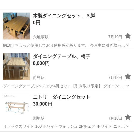
木製ダイニングセット、３脚
0円
六地蔵駅
7月19日
約10年ちょっと使用しており使用感があります。 今月中に引き取って
くださる方優先でお譲りさせて頂きます。 JR六地蔵駅周辺の自宅まで
京都
宇治市
六地蔵駅
テーブル
ダイニングテーブル、椅子
引き取りをお願い致しますm(_ _)m 一戸建てです。
8,000円
向島駅
7月18日
ダイニングテーブル＆チェア4脚セット【引き取り限定】 ダイニング
テーブルとチェア4脚のセットです。 木目調のデザインと白いフレー
京都
京都市
向島駅
テーブル
ニトリ ダイニングセット
ムで、シンプルでおしゃれな雰囲気です。普段使いしていましたが、
30,000円
大きな傷や破損はなく、まだまだ...
淵垣駅
7月18日
リラックスワイド 160 ホワイトウォッシュ 2Pチェア ホワイト ニトリ
のダイニングテーブルと2Pチェア2脚(計3点)です。 3点で計10万円ほ