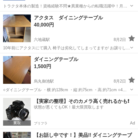
トラクタ本体の製造！資格経験不問★異業種からの転職活躍中！月収
例29万円以上！生活支援物資事前対応可◎即日入寮OK！寮費はずっと
大阪
堺市
石津川駅
その他
アクタス ダイニングテーブル
無料＆備品付き1R寮完備！赴任旅費会社負担！工場まで無料送迎あり
40,000円
◎《大阪府堺市》 人気の工場の...
六地蔵駅
8月2日
10年前にアクタスにて購入 椅子は劣化してしまってますが お譲りしま
す。３脚のみ 収納棚が一体となった機能的なデザインの木製ダイニン
京都
宇治市
六地蔵駅
テーブル
ダイニングテーブル
グテーブルです。 - 外形寸法: 幅1400mm × 奥行800mm - 表面材: 天
1,500円
然...
烏丸御池駅
8月2日
○ダイニングテーブル ・横:約128cm ・縦:約75cm ・高:約71cm ○4人
or 5人掛け ○8月末お引き取り可能な方でお願い致します！ こちらでマ
京都
京都市
烏丸御池駅
テーブル
ダイニング
【実家の整理】そのカメラ高く売れるかも❗️
ンション下まで降ろします。
状態が悪くてもOK！最大限買取します
Ad
プリフラ
【お話し中です！】美品!! ダイニングテーブ