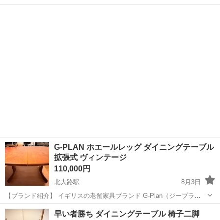
で、一度ご相談ください。 お引き取りに来られるのも大丈夫です。
京都
京都市
テーブル
食卓
【商品詳細】 ・商品名：ダイニングテーブル ニュートン 150SRT ・
メーカー：株式会社 T...
G-PLAN ホエールレッグ ダイニングテーブル
拡張式 ヴィンテージ
110,000円
北大路駅
8月3日
【ブランド紹介】 イギリスの老舗家具ブランド G-Plan（ジープラ
ン）。 1953年創業以来、高品質でスタイリッシュなデザインが特徴で
京都
京都市
北大路駅
テーブル
早い者勝ち ダイニングテーブル 椅子二脚
す。 1950〜70年代にかけてイギリス家庭で広く愛され、現在も中古市