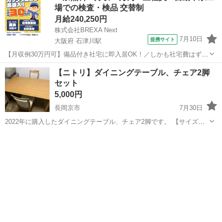
場での検査・検品 交替制
月給240,250円
株式会社BREXA Next
7月10日
提携サイト
大阪府 石津川駅
【月収例30万円可】備品付き社宅に即入居OK！／しかも社宅費はずっ
と無料♪／トラクタ本体の製造／資格経験不問★異業種からの転職活躍
大阪
堺市
石津川駅
その他
【ニトリ】ダイニングテーブル、チェア2脚
中！／赴任旅費会社負担／工場まで無料送迎あり◎《大阪府堺市》 人
セット
気の工場のお仕事 ◇トラクタ...
5,000円
長岡京市
7月30日
2022年に購入したダイニングテーブル、チェア2脚です。 【サイズ】
幅1350mm×奥行き800mm×高さ700mm 【傷などの状態】とくに目立
京都
長岡京市
テーブル
った傷はありません。 【アピールポイント】状態はいいのでまだまだ
使えます！...