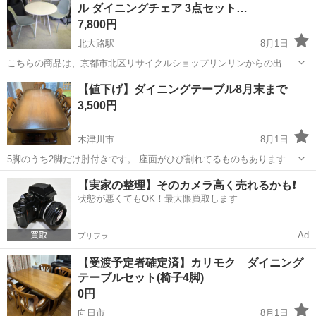
ル ダイニングチェア 3点セット…
7,800円
北大路駅
8月1日
こちらの商品は、京都市北区リサイクルショップリンリンからの出品
となります。 当店は、家具・家電・食器・骨董品・日用品など、多種
京都
京都市
北大路駅
テーブル
【値下げ】ダイニングテーブル8月末まで
多様な商品を取り揃えております。 昭和レトロなレア商品も沢山ござ
3,500円
いますので、店内を見るだけ...
木津川市
8月1日
5脚のうち2脚だけ肘付きです。 座面がひび割れてるものもあります。
解体できます。 高 68 横 180 奥 91
京都
木津川市
テーブル
【実家の整理】そのカメラ高く売れるかも❗️
状態が悪くてもOK！最大限買取します
Ad
プリフラ
【受渡予定者確定済】カリモク ダイニング
テーブルセット(椅子4脚)
0円
向日市
8月1日