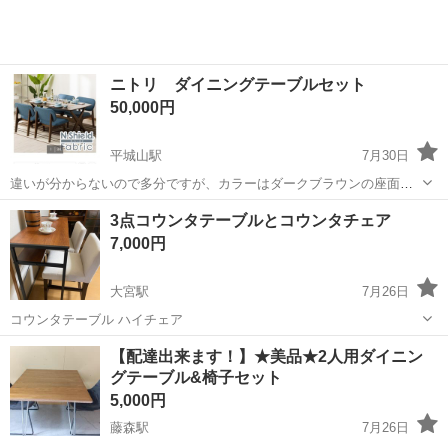
ニトリ ダイニングテーブルセット
50,000円
平城山駅
7月30日
違いが分からないので多分ですが、カラーはダークブラウンの座面が
青の物です。 旧モデルの方だと思います。 時間のある時に片付けて、
京都
木津川市
平城山駅
テーブル
テーブルセット
3点コウンタテーブルとコウンタチェア
座面の小さいシミ等のまた細かい画像付け加えます。 3年半程使用し
7,000円
た物で 使用感、決まった位置...
大宮駅
7月26日
コウンタテーブル ハイチェア
京都
京都市
大宮駅
テーブル
【配達出来ます！】★美品★2人用ダイニン
グテーブル&椅子セット
5,000円
藤森駅
7月26日