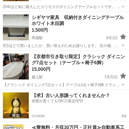
25年ほど前に購入したカリモクのダイニングテーブルセットです。 椅
子は4脚あります。 天板の一部剥がれやキズや色落ち、椅子は革張り
京都
向日市
テーブル
カリモク
シギヤマ家具 収納付きダイニングテーブル
がやや剥がれていますはが、テーブルクロスや座布団をひいていれば
ホワイト木目調
問題ないと思いますし、大切に...
1,500円
馬堀駅
8月1日
8万ほどで買いましたが、買い替えのためお譲りします。 足の傷、天
板に複数の切り傷などありますが使用には問題なく、収納付きで造り
京都
亀岡市
馬堀駅
テーブル
ダイニング
【京都市引き取り限定】クラシック ダイニン
はしっかりしています。 台座と天板はネジで固定されており取り外し
グ7点セット（テーブル＋椅子6脚）
できます。 取り外した状態で保...
15,000円
蹴上駅
7月31日
【クラシック ダイニング7点セット】テーブル1台＋椅子6脚 クラシッ
クデザインのダイニングセットです。 【セット内容】 * ダイニングテ
京都
京都市
蹴上駅
テーブル
【求】古い人形譲ってくれませんか？
ーブル ×1 * ダイニングチェア ×6脚 【サイズ（約）】 * 長さ：200...
状態が悪くてもOK🙆‍♀️査定0円‼️
Ad
COYASH
≪寮無料・月収30万円・正社員≫自動車系工