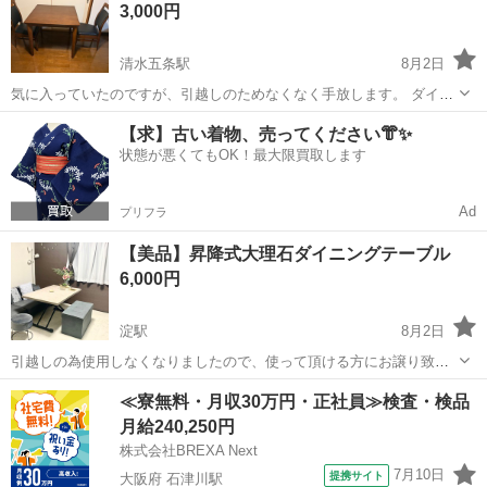
3,000円
場で高い評価を受け...
清水五条駅
8月2日
気に入っていたのですが、引越しのためなくなく手放します。 ダイニ
ングテーブルサイズ 約80x80x71cm 引取りに来て頂ける方にお譲りし
京都
京都市
清水五条駅
テーブル
【求】古い着物、売ってください👘✨
ます。 アパート3階のエレベーターです。男手が2人いると安心です。
状態が悪くてもOK！最大限買取します
スレやアタリ...
Ad
プリフラ
【美品】昇降式大理石ダイニングテーブル
6,000円
淀駅
8月2日
引越しの為使用しなくなりましたので、使って頂ける方にお譲り致し
ます。 使用期間は1年半で綺麗かと思います。 ライフスタイルに合わ
京都
京都市
淀駅
テーブル
ダイニング
≪寮無料・月収30万円・正社員≫検査・検品
せてマルチに使える昇降式テーブル 120×80cmの広々とした天板でダ
月給240,250円
イニングテーブルにも...
株式会社BREXA Next
7月10日
提携サイト
大阪府 石津川駅