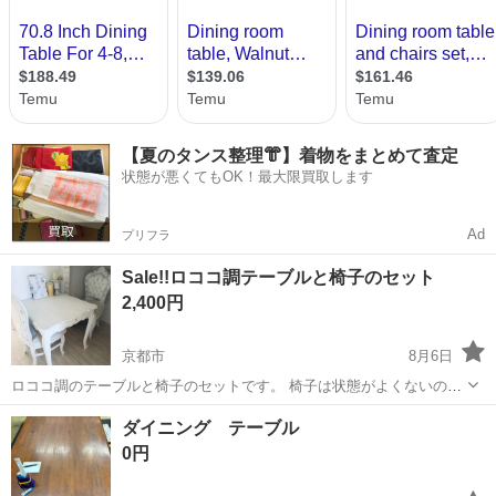
【夏のタンス整理👘】着物をまとめて査定
状態が悪くてもOK！最大限買取します
Ad
プリフラ
Sale!!ロココ調テーブルと椅子のセット
2,400円
京都市
8月6日
ロココ調のテーブルと椅子のセットです。 椅子は状態がよくないので
オマケと考えて頂く方がいいです。
京都
京都市
テーブル
ダイニング テーブル
0円