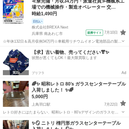
≪寮完備・月収34万円・派遣社員≫機械系工
圧迫感が少なく、ゆったりとした空間づくりにおすすめ♪ 🏠 リビング
場での機械操作・製造オペレーター 交…
ダイニングにぴったり ✨ シ...
時給1,490円
日払い
株式会社BREXA Next
7月10日
提携サイト
兵庫県 南あわじ市
☆年休132日＆高月収例34万円☆車載用リチウムイオン電池部品の製造
／4勤2休でオフも充実♪／家具・家電付き社宅あり＆前払いで生活支援
兵庫
南あわじ市
その他
【求】古い着物、売ってください👘✨
物資が受け取れる◎／20〜40代男女活躍中！ 車載用リチウムイオン電
状態が悪くてもOK！最大限買取します
池部品の製造 車載用...
Ad
プリフラ
🌈✨ 昭和レトロ 80’s ガラスセンターテーブル
入荷しました！ ✨🌈
5,000円
上鳥羽口駅
7月22日
レトロ好きにはたまらない、昭和レトロ・80’sデザインのガラスセン
ターテーブルです😊 どこか懐かしさを感じるレトロポップな雰囲気
京都
京都市
上鳥羽口駅
テーブル
レトロ
✨🪞 ニトリ 楕円形ガラスセンターテーブル
で、お部屋の主役になる存在感があります♪ ✅ 昭和レトロ・80’sデザ