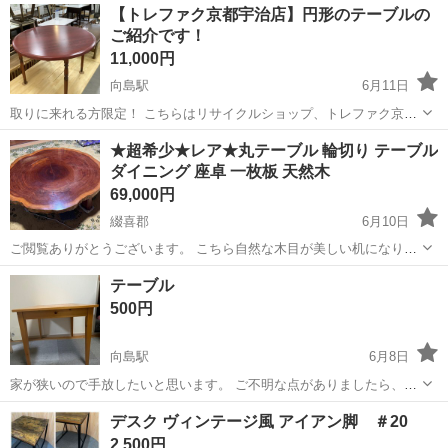
京都
京都市
大宮駅
テーブル
【トレファク京都宇治店】円形のテーブルの
ご紹介です！
11,000円
向島駅
6月11日
取りに来れる方限定！ こちらはリサイクルショップ、トレファク京都
宇治店からの出品です。 ●商品情報 アイテム名:円形テーブル サイ
京都
京都市
向島駅
テーブル
トレファク
★超希少★レア★丸テーブル 輪切り テーブル
ズ：幅約105cm×高さ約71cm 状態：中古品の為細々キズがありま...
ダイニング 座卓 一枚板 天然木
69,000円
綴喜郡
6月10日
ご閲覧ありがとうございます。 こちら自然な木目が美しい机になりま
す。 約35年前に数百万で購入したと祖父から聞きました。 厚み約8cm
京都
綴喜郡
テーブル
テーブル
長さ1番広いところで約150cm この大きさの一枚物の机はなかなか...
500円
向島駅
6月8日
家が狭いので手放したいと思います。 ご不明な点がありましたら、お
気軽にご質問ください。
京都
京都市
向島駅
テーブル
デスク ヴィンテージ風 アイアン脚 ＃20
2,500円