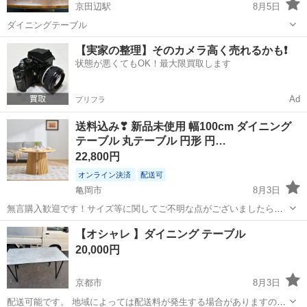
京田辺駅
8月5日
ダイニングテーブル
京都
京田辺市
京田辺駅
テーブル
ダイニング
【実家の整理】そのカメラ高く売れるかも❗️
状態が悪くてもOK！最大限買取します
Ad
プリフラ
送料込み❣ 新品未使用 幅100cm ダイニング
テーブル 丸テーブル 円形 円…
22,800円
オンライン決済
配送可
亀岡市
8月3日
無言購入歓迎です！サイズ等に関してご不明な点がございましたら、
ご遠慮なくお問い合わせください。 郵送のみのご対応となりますので
京都
亀岡市
テーブル
【オシャレ 】ダイニング テーブル
よろしくお願いします。 北海道、沖縄は別途送料がかかる場合がござ
20,000円
いますので、該当地域の方はコメ...
京都市
8月3日
配送可能です。 地域によっては配送料が発生する場合がありますの