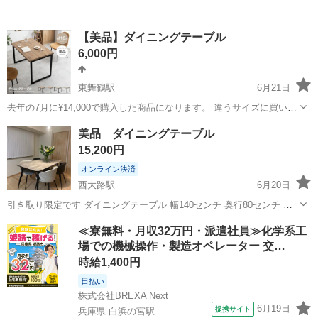
【美品】ダイニングテーブル
6,000円
東舞鶴駅
6月21日
去年の7月に¥14,000で購入した商品になります。 違うサイズに買い替
えたいので 必要な方にお譲りしたいです。 カラーは1枚目のブラウン
京都
舞鶴市
東舞鶴駅
テーブル
ダイニング
美品 ダイニングテーブル
になります。 半年程しか使っておりませんので 目立つ傷や汚れも無く
15,200円
綺麗です。
オンライン決済
西大路駅
6月20日
引き取り限定です ダイニングテーブル 幅140センチ 奥行80センチ 高
さ72センチ
京都
京都市
西大路駅
テーブル
ダイニング
≪寮無料・月収32万円・派遣社員≫化学系工
場での機械操作・製造オペレーター 交…
時給1,400円
日払い
株式会社BREXA Next
6月19日
提携サイト
兵庫県 白浜の宮駅