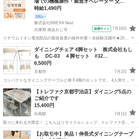
場での機械操作・製造オペレーター 交…
ではありません。 ダイニングテー...
時給1,490円
日払い
株式会社BREXA Next
7月10日
提携サイト
兵庫県 南あわじ市
リチウムイオン電池部品の製造装置の操作作業！未経験活躍中★20～
50代の男性活躍中！嬉しい時給1,490円！生活支援物資事前対応可◎ワ
兵庫
南あわじ市
その他
ダイニングチェア 4脚セット 株式会社もし
ンルーム寮完備！赴任旅費会社負担！正社員登用制度あり◎《兵庫県
も DC-03 ４脚セット #32…
南あわじ市》 人気の工場の...
6,500円
京都市
7月2日
コンパクトなダイニングテーブルと椅子4脚のセットです。 4人用サイ
ズで、一人暮らしや学生さんにちょうど良いサイズ感です。 使わない
京都
京都市
テーブル
ダイニング
【トレファク京都宇治店】ダイニング5点の
ときは折りたたみ可能で、省スペースに収納できます。 カラーはホワ
ご紹介です
イト×木目でお部...
15,400円
向島駅
7月1日
取りに来れる方限定！ こちらはリサイクルショップ、トレファク京都
宇治店からの出品です。 ●商品情報 アイテム名:ダイニング5点 ブラン
京都
京都市
向島駅
テーブル
トレファク
【お取引中】美品！伸長式ダイニングテーブ
ド:マナベインテリアハーツ サイズ：幅約120cm×奥行き約75cm×高さ