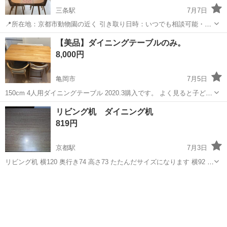
三条駅
7月7日
📍所在地：京都市動物園の近く 引き取り日時：いつでも相談可能・直
接引き取りのみ 商品名：IKEA VOXLÖV ダイニングテーブル サイ
京都
京都市
三条駅
テーブル
ダイニング
【美品】ダイニングテーブルのみ。
ズ：180cm × 90cm 状態：新品同様（使用頻度少なめ） 商...
8,000円
亀岡市
7月5日
150cm 4人用ダイニングテーブル 2020.3購入です。 よく見ると子ども
にフォークなどで刺されたへこみがあります。 テーブルのみ。椅子は
京都
亀岡市
テーブル
ダイニング
リビング机 ダイニング机
つきません。
819円
京都駅
7月3日
リビング机 横120 奥行き74 高さ73 たたんだサイズになります 横92 奥
行き74 高さ73 表面はシールになります。 誤差はあります。よろしく
京都
京都市
京都駅
テーブル
リビング
お願い致しますm(__)m