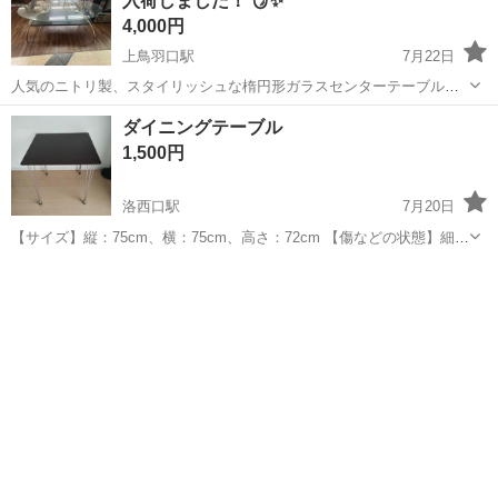
入荷しました！ 🪞✨
イン ✅ ガラス天板で...
4,000円
上鳥羽口駅
7月22日
人気のニトリ製、スタイリッシュな楕円形ガラスセンターテーブルで
す😊 ガラス天板がお部屋を明るく見せ、圧迫感の少ないおしゃれなデ
京都
京都市
上鳥羽口駅
テーブル
センター
ダイニングテーブル
ザイン♪ ☕ リビングのセンターテーブルに！ 🏡 モダン・ナチュラルな
1,500円
お部屋との相性も抜群！ ...
洛西口駅
7月20日
【サイズ】縦：75cm、横：75cm、高さ：72cm 【傷などの状態】細か
い傷等あります。 【希望取引場所】自宅前 【希望取引日時】平日は夜
京都
京都市
洛西口駅
テーブル
19時以降、土日は要相談 使用しなくなったのでお譲りいたします。 上
記の条件に合わ...