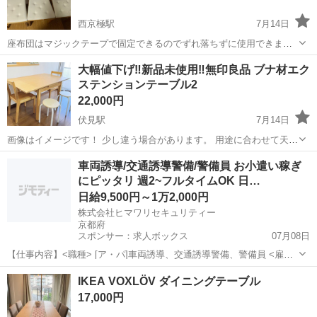
西京極駅
7月14日
座布団はマジックテープで固定できるのでずれ落ちずに使用できます
^_^ 傷など使用感がありますがまだまだ使って頂けます！ 椅子は三脚
京都
京都市
西京極駅
テーブル
ダイニング
大幅値下げ‼️新品未使用‼️無印良品 ブナ材エク
です。一つだけ背もたれの真ん中が抜けてます。 中古品だということ
ステンションテーブル2
をご理解頂き、ノークレーム...
22,000円
伏見駅
7月14日
画像はイメージです！ 少し違う場合があります。 用途に合わせて天板
の幅を85cmから135cmへ拡張可能な、ブナ材を使用した機能的なテー
京都
京都市
伏見駅
テーブル
車両誘導/交通誘導警備/警備員 お小遣い稼ぎ
ブルです。 - ブランド: 無印良品 - 製品名: ブナ材エクステンションテ
にピッタリ 週2~フルタイムOK 日…
ーブル2...
日給9,500円～1万2,000円
株式会社ヒマワリセキュリティー
京都府
スポンサー：求人ボックス
07月08日
【仕事内容】<職種> [ア・パ]車両誘導、交通誘導警備、警備員 <雇用
形態> アルバイト・パート <給与> [ア・パ]日給9,500円～12,000円 交
アルバイト・パート
IKEA VOXLÖV ダイニングテーブル
通費:一部支給 規定あり <月収例> 日勤 週3勤務の場合 日給9,5001...
17,000円