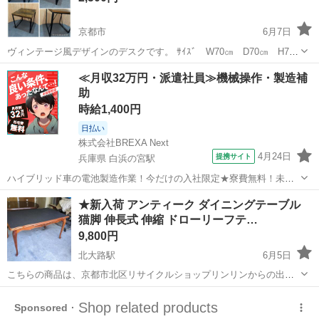
京都市
6月7日
ヴィンテージ風デザインのデスクです。 ｻｲｽﾞ W70㎝ D70㎝ H70
㎝ 木目調の天板とブラックのアイアン脚で、 おしゃれな雰囲気のお部
京都
京都市
テーブル
≪月収32万円・派遣社員≫機械操作・製造補
屋にもよく合います。 ■状態 ・多少の使用感あり ・使用に問題な...
助
時給1,400円
日払い
株式会社BREXA Next
4月24日
提携サイト
兵庫県 白浜の宮駅
ハイブリッド車の電池製造作業！今だけの入社限定★寮費無料！未経
験活躍中★20～50代の男性活躍中！安定企業で長期で働きたい方オス
兵庫
姫路市
白浜の宮駅
その他
★新入荷 アンティーク ダイニングテーブル
スメ！年間休日130日！正社員登用制度あり！マイカー通勤OK！ワン
猫脚 伸長式 伸縮 ドローリーフテ…
ルーム寮完備！《兵庫県姫路市》...
9,800円
北大路駅
6月5日
こちらの商品は、京都市北区リサイクルショップリンリンからの出品
となります。 当店は、家具・家電・食器・骨董品・日用品など、多種
京都
京都市
北大路駅
テーブル
多様な商品を取り揃えております。 昭和レトロなレア商品も沢山ござ
いますので、店内を見るだけで...