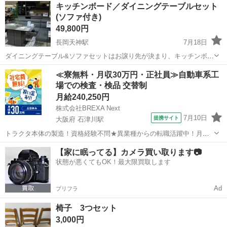
京都
綾部市
淵垣駅
テーブル
キッチンボード／ダイニングテーブルセット
どで購入。 2023年から使用。 テーブルは天板の全体に、使用に伴う
(ソファ付き)
凹み...
49,800円
長岡天神駅
7月18日
ダイニングテーブル&ソファセットはお譲り先が決まり、キッチンボー
ドを募集しております！ お渡し日9/11(金)午前中でしたら引越し業者
京都
長岡京市
長岡天神駅
テーブル
ダイニング
≪寮無料・月収30万円・正社員≫自動車系工
に マンションから車まで搬送可能です。 以降ですと、解体搬送できる
場での検査・検品 交替制
方でしたら。 202...
月給240,250円
株式会社BREXA Next
7月10日
提携サイト
大阪府 石津川駅
トラクタ本体の製造！資格経験不問★異業種からの転職活躍中！月収
例29万円以上！生活支援物資事前対応可◎即日入寮OK！寮費はずっと
大阪
堺市
石津川駅
その他
【家に眠ってる】カメラ買い取ります📷
無料＆備品付き1R寮完備！赴任旅費会社負担！工場まで無料送迎あり
状態が悪くてもOK！最大限買取します
◎《大阪府堺市》 人気の工場の...
Ad
プリフラ
椅子 3つセット
3,000円