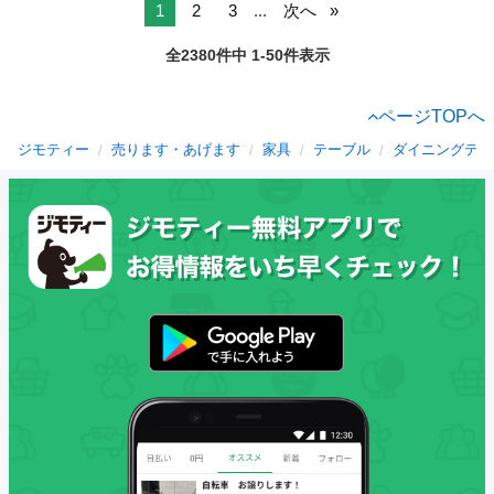
1
2
3
...
次へ
全2380件中 1-50件表示
ページTOPへ
ジモティー
売ります・あげます
家具
テーブル
ダイニングテー