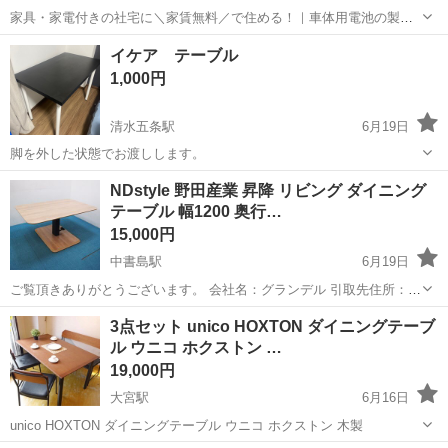
家具・家電付きの社宅に＼家賃無料／で住める！｜車体用電池の製造
｜未経験から月収例32万円♪｜さらに【年間休日130日】！ 人気の工場
兵庫
姫路市
白浜の宮駅
その他
イケア テーブル
のお仕事 ◇車体用電池の製造◇ 機械の操作、部品のセッティング、検
1,000円
査、清掃業務など。 ...
清水五条駅
6月19日
脚を外した状態でお渡しします。
京都
京都市
清水五条駅
テーブル
NDstyle 野田産業 昇降 リビング ダイニング
テーブル 幅1200 奥行…
15,000円
中書島駅
6月19日
ご覧頂きありがとうございます。 会社名：グランデル 引取先住所：
613-0024 京都府久世郡久御山町森村東363-1 営業日：平日 第二/第四
京都
久世郡
中書島駅
テーブル
3点セット unico HOXTON ダイニングテーブ
土曜日 9:00～18:00 （休日：日祝） ◆当方ネットショッ...
ル ウニコ ホクストン …
19,000円
大宮駅
6月16日
unico HOXTON ダイニングテーブル ウニコ ホクストン 木製