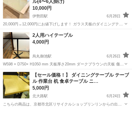
ル(4〜6人掛け)
約...
10,000円
伊勢田駅
6月28日
20,000円→12,000円にお値下げします！ ガラス天板のダイニングテー
ブル 色はホワイトです。 目立った傷や汚れ等はなく美品です。 7年使
京都
宇治市
伊勢田駅
テーブル
2人用ハイテーブル
用していました。 通常時は幅1500、 延長すると幅2100です。(写真2
4,000円
枚...
烏丸御池駅
6月26日
W598 × D750× H1050 mm 天板厚さ20mm ダークブラウンの天板 傷が
あります 着座で2人ゆっくり食事出来る天板の大きさです。 立ち飲み
京都
京都市
烏丸御池駅
テーブル
【セール価格！】 ダイニングテーブル テーブ
でもゆっくり4人囲めます。 天板と足の部分に分けてます。 こち...
ル 作業台 机 食卓テーブル ニ…
5,000円
北大路駅
6月24日
こちらの商品は、京都市北区リサイクルショップリンリンからの出品
となります。 当店は、家具・家電・食器・骨董品・日用品など、多種
京都
京都市
北大路駅
テーブル
食卓
多様な商品を取り揃えております。 昭和レトロなレア商品も沢山ござ
いますので、店内を見るだけ...