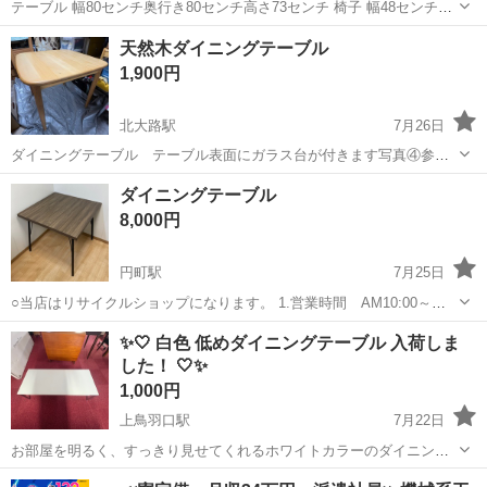
テーブル 幅80センチ奥行き80センチ高さ73センチ 椅子 幅48センチ奥
行き53センチ高さ83センチ(座面の高さ48センチ) 中古品ですが、結構
京都
京都市
藤森駅
テーブル
ダイニング
天然木ダイニングテーブル
キレイです お渡しは、伏見区深草西浦町となります 配達ご希望の方
1,900円
は、京都市内...
北大路駅
7月26日
ダイニングテーブル テーブル表面にガラス台が付きます写真④参照
およそ 正方形80×80×69.5脚の下にネジが着いていて少しだけ高くで
京都
京都市
北大路駅
テーブル
ダイニングテーブル
きます。 足は解体済みですナットとネジもワッシャーでつけれます。
8,000円
しっかりとしたダイニ...
円町駅
7月25日
○当店はリサイクルショップになります。 1.営業時間 AM10:00～
PM7:00 火曜定休 2.「日曜リサイクル」とGoogleマップで検索いた
京都
京都市
円町駅
テーブル
✨🤍 白色 低めダイニングテーブル 入荷しま
だけると倉庫の住所が表示されます。 3.商品の配達等...
した！ 🤍✨
1,000円
上鳥羽口駅
7月22日
お部屋を明るく、すっきり見せてくれるホワイトカラーのダイニング
テーブルです😊 一般的なダイニングテーブルより少し低めの設計で、
京都
京都市
上鳥羽口駅
テーブル
ダイニング