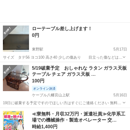
デザインで、ナチュラル・...
ローテーブル差し上げます！
0円
東野駅
5月17日
サイズ タテ56 ヨコ100 高さ40 少しの傷あり 目立った傷などはあ
りません。 色 ブラック 平日の夕方以降で、山科まで取りに来て頂け
京都
京都市
東野駅
テーブル
ロー
5/19破棄予定 おしゃれな ラタン ガラス天板
る方優先させて頂きます。 時間応相談。
テーブル チェア ガラス天板 …
100円
オンライン決済
ケーブル八幡宮山上駅
5月16日
19日に破棄する予定ですのでほしい方はすぐにご連絡ください 無料で
すのでこちらにこられる方限定です。 母よりもらった昭和レトロな籐
京都
八幡市
ケーブル八幡宮山上駅
テーブル
天板
≪寮無料・月収32万円・派遣社員≫化学系工
家具になります 長らく玄関でディスプレイ台として使用していました
場での機械操作・製造オペレーター 交…
椅子が一つ足りませんのでお...
時給1,400円