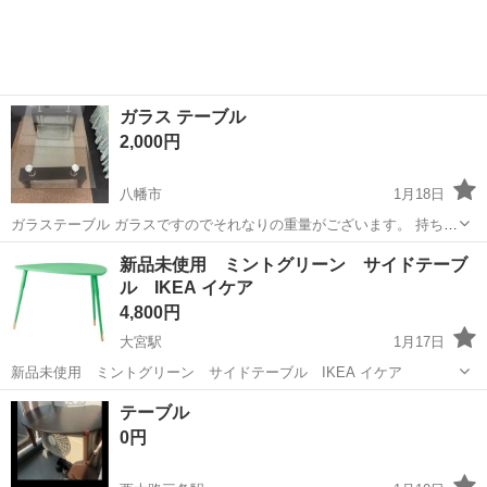
ガラス テーブル
2,000円
八幡市
1月18日
ガラステーブル ガラスですのでそれなりの重量がございます。 持ち運
びには十分お気を付け下さいませ。 サイズ：幅120 奥行60 高さ45cm
京都
八幡市
テーブル
ガラス
新品未使用 ミントグリーン サイドテーブ
ル IKEA イケア
4,800円
大宮駅
1月17日
新品未使用 ミントグリーン サイドテーブル IKEA イケア
京都
京都市
大宮駅
テーブル
サイドテーブル
テーブル
0円