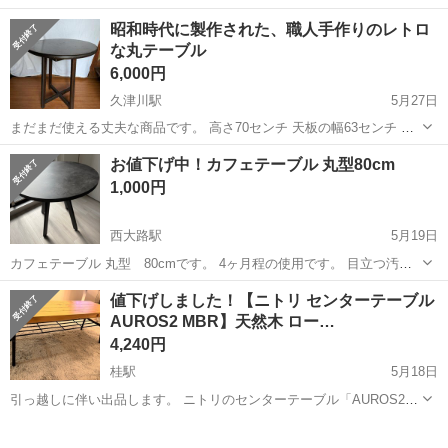
桜、使用感キズ等ありますが、まだまだ丈夫な商品です、こちらはダ
京都
宇治市
大久保駅
テーブル
素人
昭和時代に製作された、職人手作りのレトロ
ニエルですが、刻印はありません、9000円はお得かなと、 脚の底が痛
な丸テーブル
んでいる箇所がございますが、使用...
6,000円
久津川駅
5月27日
まだまだ使える丈夫な商品です。 高さ70センチ 天板の幅63センチ 素
人採寸です。
京都
城陽市
久津川駅
テーブル
レトロ
お値下げ中！カフェテーブル 丸型80cm
1,000円
西大路駅
5月19日
カフェテーブル 丸型 80cmです。 4ヶ月程の使用です。 目立つ汚れ
もなく綺麗な状態です。 カラーはモルタルグレーです。 楽天市場で購
京都
京都市
西大路駅
テーブル
天板
値下げしました！【ニトリ センターテーブル
入しました。 購入価格は12,980円。 天板と脚は分解しての引き渡しを
AUROS2 MBR】天然木 ロー…
予定しています...
4,240円
桂駅
5月18日
引っ越しに伴い出品します。 ニトリのセンターテーブル「AUROS2
MBR」です。 安っぽくなく、非常にお気に入りでしたが 二人暮らし
京都
京都市
桂駅
テーブル
MBR
を始めるのには小さく、泣く泣く出品します。 天然木×ブラック脚の