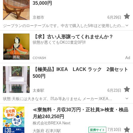
35,000円
いますので、該当地域の方はコメ...
京都市
6月29日
ジープランのローテーブルです。中古で購入した5年ほど使用したので
すが趣味が変わったので出品します。ステッカーが無くなってしまっ
京都
京都市
テーブル
【求】古い人形譲ってくれませんか？
たのと急いでいる為こちらの価格にさせて頂きました。 北白川まで取
状態が悪くてもOK🙆‍♀️査定0円‼️
りにきてくださる方へ。
Ad
COYASH
【極美品】IKEA LACK ラック 2個セット
500円
太秦駅
6月23日
状態:天板には大きなキズ、凹み等ありません メーカー:IKEA
https://www.ikea.com/jp/ja/p/lack-side-table-white-10514792/ 長さ: 35
京都
京都市
太秦駅
テーブル
ラック
≪寮無料・月収30万円・正社員≫検査・検品
cm 幅:...
月給240,250円
株式会社BREXA Next
7月10日
提携サイト
大阪府 石津川駅