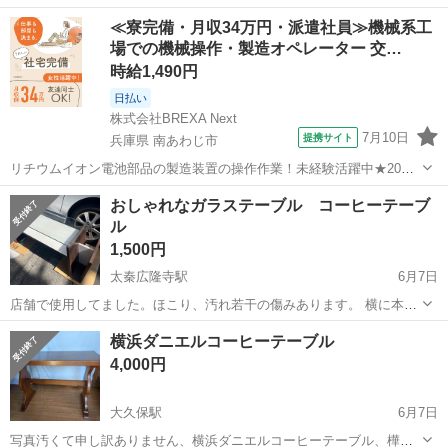
京都
京都市
藤森駅
テーブル
LOWYA
≪寮完備・月収34万円・派遣社員≫機械系工
場での機械操作・製造オペレーター 交…
時給1,490円
日払い
株式会社BREXA Next
7月10日
提携サイト
兵庫県 南あわじ市
リチウムイオン電池部品の製造装置の操作作業！未経験活躍中★20～
50代の男性活躍中！嬉しい時給1,490円！生活支援物資事前対応可◎ワ
兵庫
南あわじ市
その他
おしゃれなガラステーブル コーヒーテーブ
ンルーム寮完備！赴任旅費会社負担！正社員登用制度あり◎《兵庫県
ル
南あわじ市》 人気の工場の...
1,500円
太秦広隆寺駅
6月7日
店舗で使用してました。ほこり、汚れ若干の傷みあります。 横に本が
立てかけられようになってます。 ガラス板下も棚になってるので本が
京都
京都市
太秦広隆寺駅
テーブル
ガラス
横浜ダニエルコーヒーテーブル
置けます。 絵本は商品に含まれません。 引き取り希望です。 神経質
4,000円
な方はご遠慮ください。 ...
大久保駅
6月7日
写真汚くて申し訳ありません、横浜ダニエルコーヒーテーブル、樺