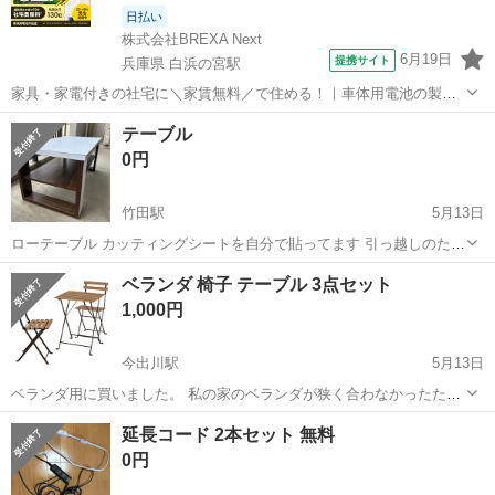
日払い
株式会社BREXA Next
6月19日
提携サイト
兵庫県 白浜の宮駅
家具・家電付きの社宅に＼家賃無料／で住める！｜車体用電池の製造
｜未経験から月収例32万円♪｜さらに【年間休日130日】！ 人気の工場
兵庫
姫路市
白浜の宮駅
その他
テーブル
のお仕事 ◇車体用電池の製造◇ 機械の操作、部品のセッティング、検
0円
査、清掃業務など。 ...
竹田駅
5月13日
ローテーブル カッティングシートを自分で貼ってます 引っ越しのため
処分します
京都
京都市
竹田駅
テーブル
カッティングシート
ベランダ 椅子 テーブル 3点セット
1,000円
今出川駅
5月13日
ベランダ用に買いました。 私の家のベランダが狭く合わなかったため
譲ります。 自宅エントランス前まで来てくれる方お願いします。 テー
京都
京都市
今出川駅
テーブル
ベランダ
延長コード 2本セット 無料
ブル＆チェア2脚 屋外用, ブラック/ライトブラウンステイン 折り畳め
0円
て、使わない時は邪魔に...