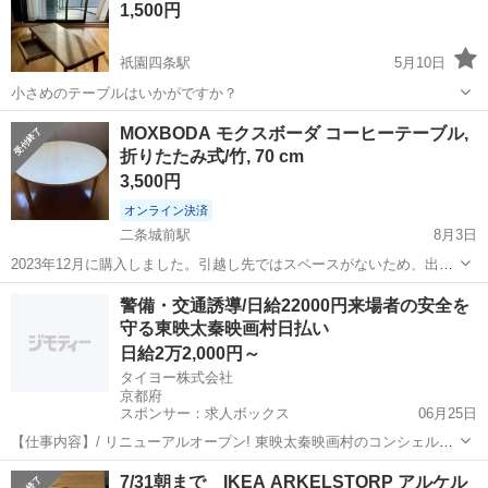
1,500円
祇園四条駅
5月10日
小さめのテーブルはいかがですか？
京都
京都市
祇園四条駅
テーブル
MOXBODA モクスボーダ コーヒーテーブル,
折りたたみ式/竹, 70 cm
3,500円
オンライン決済
二条城前駅
8月3日
2023年12月に購入しました。引越し先ではスペースがないため、出品
することにしました。 元々は、子供部屋で使用していました。 天板部
京都
京都市
二条城前駅
テーブル
フェルト
警備・交通誘導/日給22000円来場者の安全を
分もとても綺麗な状態です。脚にフェルトをつけましたが、一つ取れ
守る東映太秦映画村日払い
てしまいました。 ...
日給2万2,000円～
タイヨー株式会社
京都府
スポンサー：求人ボックス
06月25日
【仕事内容】/ リニューアルオープン! 東映太秦映画村のコンシェルジ
ュ! お仕事内容 リニューアルオープンする東映太秦映画村での 警備ス
アルバイト・パート
7/31朝まで IKEA ARKELSTORP アルケル
タッフをお願いします! 目指せ!「おもてなし」のできる警備員! 具体的