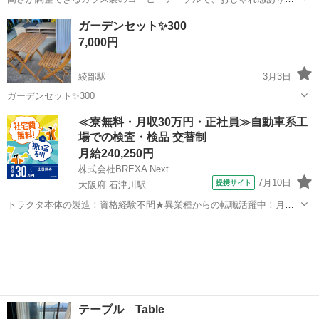
す。 4年程両親の家で使っていますが場所が狭くなり手放すことを決
京都
京都市
梅小路京都西駅
テーブル
ガラス
ガーデンセット✨300
めたようです。 中古品にご理解のある方お願いいたします。あまり細
7,000円
かく確認できていませんが、使用...
綾部駅
3月3日
ガーデンセット✨300
京都
綾部市
綾部駅
テーブル
ガーデン
≪寮無料・月収30万円・正社員≫自動車系工
場での検査・検品 交替制
月給240,250円
株式会社BREXA Next
7月10日
提携サイト
大阪府 石津川駅
トラクタ本体の製造！資格経験不問★異業種からの転職活躍中！月収
例29万円以上！生活支援物資事前対応可◎即日入寮OK！寮費はずっと
大阪
堺市
石津川駅
その他
無料＆備品付き1R寮完備！赴任旅費会社負担！工場まで無料送迎あり
◎《大阪府堺市》 人気の工場の...
テーブル Table