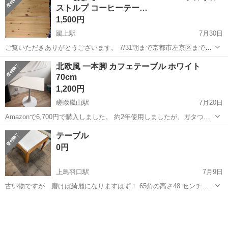
ストルプ コーヒーテー…
には…? ・出入管理業務...
1,500円
蹴上駅
7月30日
ご覧いただきありがとうございます。 7/31朝まで京都市左京区まで引
き取りに来ていただける方限定です。 商品の大きさ： 長さ（最小）:
京都
京都市
蹴上駅
テーブル
無垢材
北欧風 一本脚 カフェテーブル ホワイト
50 cm 長さ（最大）: 140 cm 幅: 65 cm 高さ: 52 cm ...
70cm
1,200円
嵯峨嵐山駅
7月20日
Amazonで6,700円で購入しました。 約2年使用しましたが、ガタつき
などはなく、まだまだお使いいただけます。 天板に細かな擦れや黒い
京都
京都市
嵯峨嵐山駅
テーブル
テーブル
跡など使用に伴う傷がありますので、写真をご確認のうえご検討くだ
0円
さい。 サイズ：7...
上鳥羽口駅
7月9日
古い物ですが 磨けば綺麗になりますはず！ 65角の高さ48 センチで
す。
京都
京都市
上鳥羽口駅
テーブル