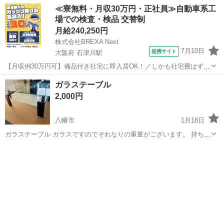
≪寮無料・月収30万円・正社員≫自動車系工
場での検査・検品 交替制
月給240,250円
株式会社BREXA Next
7月10日
提携サイト
大阪府 石津川駅
【月収例30万円可】備品付き社宅に即入居OK！／しかも社宅費はずっ
と無料♪／トラクタ本体の製造／資格経験不問★異業種からの転職活躍
大阪
堺市
石津川駅
その他
ガラステーブル
中！／赴任旅費会社負担／工場まで無料送迎あり◎《大阪府堺市》 人
2,000円
気の工場のお仕事 ◇トラクタ...
八幡市
1月18日
ガラステーブル ガラスですのでそれなりの重量がございます。 持ち運
びには十分お気を付け下さいませ。 サイズ：幅120 奥行60 高さ45cm
京都
八幡市
テーブル
ガラス