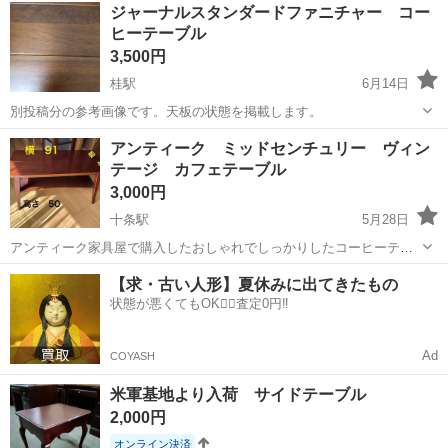
ジャーナルスタンダードファニチャー コー
ヒーテーブル
3,500円
桂駅
6月14日
別投稿分の参考画像です。天板の状態を掲載します。
京都
京都市
桂駅
テーブル
アンティーク ミッドセンチュリー ヴィン
テージ カフェテーブル
3,000円
十条駅
5月28日
アンティーク家具屋で購入したおしゃれでしっかりしたコーヒーテー
ブルです。5万くらいしましたのでお値下げはしばらく考えておりませ
京都
京都市
十条駅
テーブル
アンティーク
【求・古い人形】夏休みに出てきたもの
ん。 重厚な作りで気にいって置いていたものです。 素材はわかりませ
状態が悪くてもOK🙆‍♀️査定0円‼️
んがとても重たいテーブルです...
Ad
COYASH
米軍基地より入荷 サイドテーブル
2,000円
オンライン決済