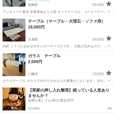
胡麻駅
5月19日
アンティーク家具 米軍基地より入荷 サイドテーブル、コーヒーテーブ
ル 重厚感あります。傷、痛み使用感あります。 倉庫にたくさんあるの
京都
南丹市
胡麻駅
テーブル
米軍基地
テーブル（マーブル・大理石・ソファ用）
でお好きなものを選んでいただけます。
18,000円
五条駅
3月10日
内容 ソファに合わせやすいローテーブルです。 天板が広めなので、食
事・作業・来客時にも使いやすいサイズ感です。 白ベースの大理石調
京都
京都市
五条駅
テーブル
大理石
ガラス テーブル
デザインで、部屋が明るく見え、モダンな雰囲気になります。 1年使
2,000円
用しました。 大型で重量があ...
八幡市
1月20日
ガラステーブル ガラスですのでそれなりの重量がございます。 持ち運
びには十分お気を付け下さいませ。 サイズ：幅120 奥行60 高さ45c
京都
八幡市
テーブル
ガラス
【実家の押し入れ整理】眠っている人形あり
ませんか？
状態が悪くてもOK🙆‍♀️査定0円‼️
Ad
COYASH