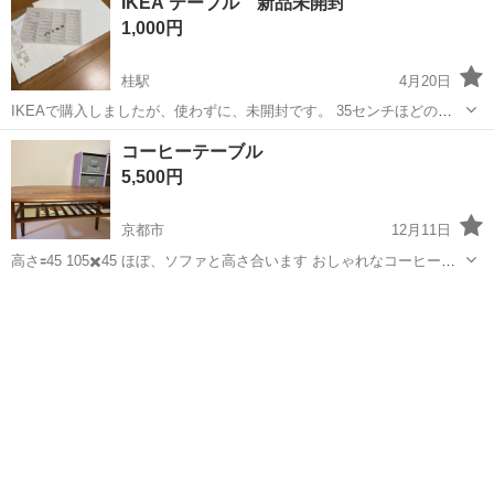
IKEA テーブル 新品未開封
1,000円
桂駅
4月20日
IKEAで購入しましたが、使わずに、未開封です。 35センチほどのか
わいい真っ白のテーブルです。
京都
京都市
桂駅
テーブル
IKEA
コーヒーテーブル
5,500円
京都市
12月11日
高さ🟰45 105✖️45 ほぼ、ソファと高さ合います おしゃれなコーヒーテ
ーブルに…
京都
京都市
テーブル