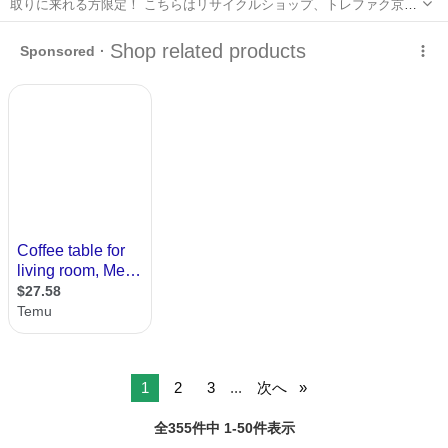
取りに来れる方限定！ こちらはリサイクルショップ、トレファク京都
宇治店からの出品です。 ●商品情報 アイテム名:コーヒーテーブル ブ
京都
京都市
向島駅
テーブル
貸し出し
ランド:IKEA（イケア） サイズ：幅約180cm×奥行き約59cm×高さ約
4...
1
2
3
...
次へ
全355件中 1-50件表示