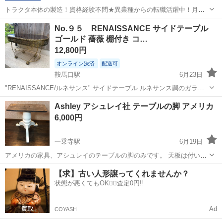
トラクタ本体の製造！資格経験不問★異業種からの転職活躍中！月収
例29万円以上！生活支援物資事前対応可◎即日入寮OK！寮費はずっと
大阪
堺市
石津川駅
その他
No.９５ RENAISSANCE サイドテーブル
無料＆備品付き1R寮完備！赴任旅費会社負担！工場まで無料送迎あり
ゴールド 薔薇 棚付き コ…
◎《大阪府堺市》 人気の工場の...
12,800円
オンライン決済
配送可
鞍馬口駅
6月23日
"RENAISSANCE/ルネサンス" サイドテーブル ルネサンス調のガラス
サイドテーブルです。 細やかな装飾が施されたゴールドの真鍮のボデ
京都
京都市
鞍馬口駅
テーブル
サイドテーブル
Ashley アシュレイ社 テーブルの脚 アメリカ
ィに、ガラス天板の落ち着いた色味の薔薇が程よくアクセントとなっ
6,000円
た上品な佇まい...
一乗寺駅
6月19日
アメリカの家具、アシュレイのテーブルの脚のみです。 天板は付いて
おりません。 4.5枚目写真の脚のみです。こちらの脚の方がハイクラス
京都
京都市
一乗寺駅
テーブル
アシュレイ
【求】古い人形譲ってくれませんか？
のものです。 DIYの得意な方、丸い天板を付けて素敵なテーブルに変
状態が悪くてもOK🙆‍♀️査定0円‼️
身させてください。 ...
Ad
COYASH