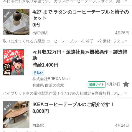
本日中の引き取り希望です。 ガラスのコーヒーテーブル サイズ 縦
50cm×横95cm×高さ40.5cm
京都
長岡京市
西向日駅
テーブル
ガラス
4/27 まで ラタンのコーヒーテーブルと椅子の
セット
0円
出町柳駅
4月26日
取りに来てくれる方限定 コーヒーテーブル x1 椅子 x2 素材: ラタ
ン、ガラス ニスが剥がれてますが機能的には問題ありません。 取りに
京都
京都市
出町柳駅
テーブル
ラタン
≪月収32万円・派遣社員≫機械操作・製造補
来てくれる方限定 結構重いです。
助
時給1,400円
日払い
株式会社BREXA Next
4月24日
提携サイト
兵庫県 白浜の宮駅
ハイブリッド車の電池製造作業！今だけの入社限定★寮費無料！未経
験活躍中★20～50代の男性活躍中！安定企業で長期で働きたい方オス
兵庫
姫路市
白浜の宮駅
その他
IKEAコーヒーテーブルのご紹介です！
スメ！年間休日130日！正社員登用制度あり！マイカー通勤OK！ワン
8,800円
ルーム寮完備！《兵庫県姫路市》...
向島駅
4月24日