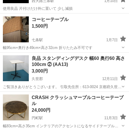
西大路三条駅
1月10日
使用良品 片付けだけ外に置いて 少し減損
京都
京都市
西大路三条駅
テーブル
良品
コーヒーテーブル
1,500円
七条駅
1月7日
幅95cm×奥行き49cm×高さ32cm 折りたたみ不可です
京都
京都市
七条駅
テーブル
折りたたみ
良品 スタンディングデスク 幅60 奥行60 高さ
100cm ② (AA13)
3,000円
久世郡
12月11日
ご覧頂きありがとうございます。 引取先住所：613-0024 京都府久世郡
久御山町森村東363-1 営業日：平日 第二/第四土曜日 9:00～18:00 ◆商
京都
久世郡
テーブル
スタンディングデスク
CRASH クラッシュマーブルコーヒーテーブ
品の引取は上記住所となります。営業日と営業時間の確認...
ル
24,000円
円町駅
11月3日
幅83cm×高さ35cm インテリアのアクセントになるサイドテーブル。