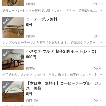
西院駅
5月11日
延長コード2本セットを無料でお譲りします。 どちらも普段使いに便
利です。 まだお使いいただける状態です。 2本まとめて無料でお譲り
京都
京都市
西院駅
テーブル
延長コード
ローテーブル 無料
します。 受け渡し場所は阪急西院駅から徒歩4分ほどです。 受け渡し
0円
可能なのは...
西院駅
5月11日
シンプルなローテーブルを無料でお譲りします。 作業用やサブテーブ
ルとして使いやすいサイズです。 まだ十分お使いいただける状態で
京都
京都市
西院駅
テーブル
ロー
小さなテ-ブル と 椅子2 脚 セット(レトロ)
す。 無料でお譲りします。 受け渡し場所は阪急西院駅から徒歩4分ほ
800円
どです。 受け...
橋本駅
5月9日
使用感有り。古いけどしっかりした良い物です。値下げしました。5
月19 日までに取りに来てくださる方よろしくお願いします。
京都
京都市
橋本駅
テーブル
ブル
【本日中、無料！】コーヒーテーブル ガラ
ス 美品
0円
西向日駅
5月5日