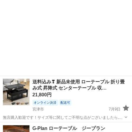
ンなどの作業をする際も便利です。 目立つ傷などないですが重いので
取りに来ていただける方にお願いしま...
送料込み❣ 新品未使用 ローテーブル 折り畳
み式 昇降式 センターテーブル 収…
21,800円
オンライン決済
配送可
宮津市
7月9日
無言購入歓迎です！サイズ等に関してご不明な点がございましたら、
ご遠慮なくお問い合わせください。 郵送のみのご対応となりますので
京都
宮津市
テーブル
天板
G-Plan ローテーブル ジープラン
よろしくお願いします。 北海道、沖縄は別途送料がかかる場合がござ