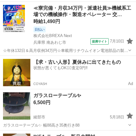
フレームはアンティーク調の真鍮。 天板には大理石を合わせていま
京都
京都市
円町駅
テーブル
天板
≪寮完備・月収34万円・派遣社員≫機械系工
す。 ◆幅83cm・高さ35cmです。 重厚感のある大理石の天板とスマー
場での機械操作・製造オペレーター 交…
トな細いステンレス...
時給1,490円
日払い
株式会社BREXA Next
7月10日
提携サイト
兵庫県 南あわじ市
☆年休132日＆高月収例34万円☆車載用リチウムイオン電池部品の製造
／4勤2休でオフも充実♪／家具・家電付き社宅あり＆前払いで生活支援
兵庫
南あわじ市
その他
【求・古い人形】夏休みに出てきたもの
物資が受け取れる◎／20〜40代男女活躍中！ 車載用リチウムイオン電
状態が悪くてもOK🙆‍♀️査定0円‼️
池部品の製造 車載用...
Ad
COYASH
ガラスローテーブル✨
6,500円
綾部市
5月18日
ガラスローテーブル✨ 幅88高さ35奥行き88
京都
綾部市
テーブル