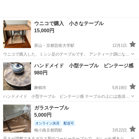
ウニコで購入 小さなテーブル
15,000円
茶山・京都芸術大学駅
12月1日
ウニコで購入した、ミシン足のテーブルです。 アンティーク調にな
り、気に入っているのですが 家具が多いため出品いたします。
京都
京都市
茶山・京都芸術大学駅
テーブル
ウニコ
ハンドメイド 小型テーブル ビンテージ感
980円
舞鶴市
5月19日
ハンドメイド 小型テーブル ビンテージ感 テーブルの上には急須サ
イズのやかんがサイズ比較に有ります。台座はバケツをひっくり返し
京都
舞鶴市
テーブル
ビンテージ
ガラステーブル
て撮影しています。 やかんとバケツは付属しません。テーブルは焼き
5,000円
を入れて 長持ちをする様に加工し...
オンライン決済
配送可
梅小路京都西駅
3月22日
高さが調整できるガラス製のコーヒーテーブルで、おしゃれ感ありま