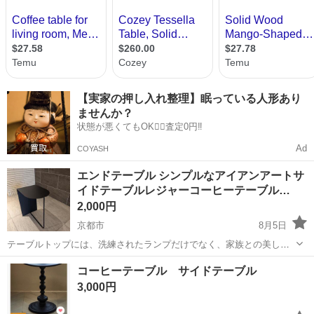
【実家の押し入れ整理】眠っている人形あり
ませんか？
状態が悪くてもOK🙆‍♀️査定0円‼️
Ad
COYASH
エンドテーブル シンプルなアイアンアートサ
イドテーブルレジャーコーヒーテーブル…
2,000円
京都市
8月5日
テーブルトップには、洗練されたランプだけでなく、家族との美しい
写真やリモコンも簡単に収納できます。 飲み物や軽食を置くための小
京都
京都市
テーブル
コーヒーテーブル サイドテーブル
さなテーブルとしてオフィスに置くこともでき、これも良い選択で
3,000円
す。 小さなサイドテーブル：頑丈な金属...