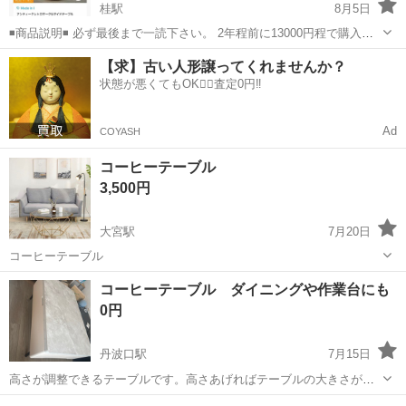
桂駅
8月5日
◾️商品説明◾️ 必ず最後まで一読下さい。 2年程前に13000円程で購入い
たしました。 サイドテーブル コーヒーテーブル ブラック ※コンパク
京都
京都市
桂駅
テーブル
【求】古い人形譲ってくれませんか？
トに分解可 ◾️お問い合わせ・お引き取り希望・お渡し◾️ ・自宅、指定...
状態が悪くてもOK🙆‍♀️査定0円‼️
Ad
COYASH
コー​​ヒーテーブル
3,500円
大宮駅
7月20日
コー​​ヒーテーブル
京都
京都市
大宮駅
テーブル
コーヒーテーブル ダイニングや作業台にも
0円
丹波口駅
7月15日
高さが調整できるテーブルです。高さあげればテーブルの大きさが変
えれるのでパーティなどのときには重宝します。 高さを上げてパソコ
京都
京都市
丹波口駅
テーブル