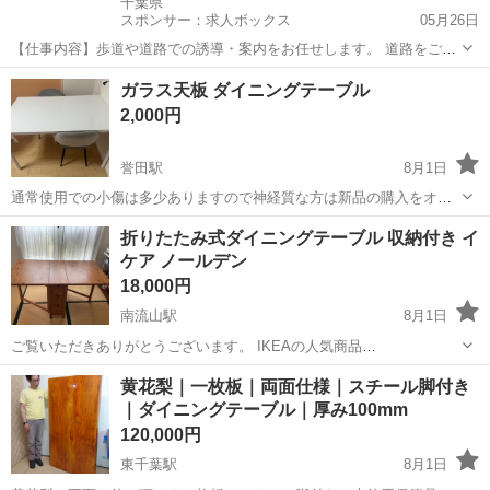
千葉県
スポンサー：求人ボックス
05月26日
【仕事内容】歩道や道路での誘導・案内をお任せします。 道路をご利
用される車両や歩行者の方が安全に安心して通行するために適切に誘
アルバイト・パート
ガラス天板 ダイニングテーブル
導してください。 勤務地へは直行直帰OKです! <未経験でも安心!!> 丁
2,000円
寧な研修20hで基本的な知識を...
誉田駅
8月1日
通常使用での小傷は多少ありますので神経質な方は新品の購入をオス
スメします。 購入時は15000円ほどでした。 軽トラ、フリードには積
千葉
千葉市
誉田駅
テーブル
折りたたみ式ダイニングテーブル 収納付き イ
み込みできましたので参考にしていただければと思います。 4日20
ケア ノールデン
時〜5日14時頃までの間で...
18,000円
南流山駅
8月1日
ご覧いただきありがとうございます。 IKEAの人気商品
「NORDEN（ノールデン）」のゲートレッグテーブルです。 天板は用
千葉
松戸市
南流山駅
テーブル
黄花梨｜一枚板｜両面仕様｜スチール脚付き
途に合わせて片側・両側を開閉でき、使用人数やシーンに応じてサイ
｜ダイニングテーブル｜厚み100mm
ズを調整できます。両側を広げると幅約...
120,000円
東千葉駅
8月1日