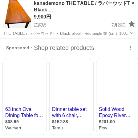
kanademono THE TABLE / ラバーウッドT ×
ト免許お持ちの方、活躍中！就業先食堂利用可★《神奈川県相模原
Black …
市》 人気の工場のお仕事 ◇電...
9,900円
茂原駅
7月26日
THE TABLE / ラバーウッドT × Black Steel - Rectangle 幅 (cm): 180
奥行(cm): 50 ■配線孔オプション: 希望しない ■天板面取りオプション:
千葉
茂原市
茂原駅
テーブル
天板
希望しない（R...