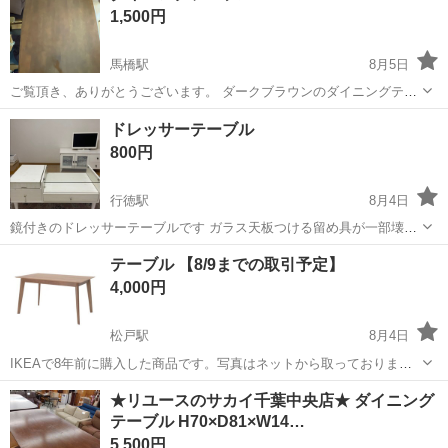
1,500円
りません。...
馬橋駅
8月5日
ご覧頂き、ありがとうございます。 ダークブラウンのダイニングテー
ブルとなります。（テーブルのみで椅子は対象外） サイズ（いずれも
千葉
松戸市
馬橋駅
テーブル
ドレッサーテーブル
cm） 縦:79.5 横:133 高さ:70 5枚目の写真からもわかるように、3cm程
800円
度の...
行徳駅
8月4日
鏡付きのドレッサーテーブルです ガラス天板つける留め具が一部壊れ
かけてます 補強等はご自身でお願いいたします
千葉
市川市
行徳駅
テーブル
天板
テーブル 【8/9までの取引予定】
4,000円
松戸駅
8月4日
IKEAで8年前に購入した商品です。写真はネットから取っておりま
す。今は廃盤になっています。 8年使用していたので使用感あります
千葉
松戸市
松戸駅
テーブル
★リユースのサカイ千葉中央店★ ダイニング
が、まだまだ使えます。 長さ140cm 幅85cm高さ76cmです。 4-6人用
テーブル H70×D81×W14…
です。 椅子はあ...
5,500円