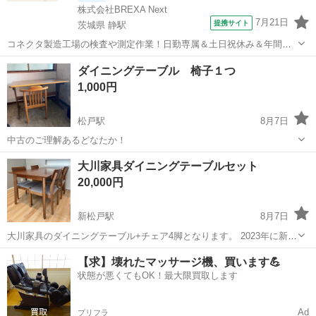
株式会社BREXA Next
7月21日
提携サイト
茨城県 静駅
コネクタ製造工場の検査や測定作業！日勤専属＆土日祝休み＆年間休
日128日★クリーンルーム内作業★マイカー通勤OK＆無料駐車場あり
茨城
常陸大宮市
静駅
その他
ダイニングテーブル 椅子１つ
★就業先食堂利用可！日払い制度あり！《茨城県常陸大宮市》 人気の
1,000円
工場のお仕事 ◇コネクタ製造工...
松戸駅
8月7日
中古のご理解あるどなたか！
千葉
松戸市
松戸駅
テーブル
大川家具ダイニングテーブルセット
20,000円
新松戸駅
8月7日
大川家具のダイニングテーブル+チェア4脚となります。 2023年に新品
購入し3年ほど使用しました。 木目製のため、相応の凹み・水シミ等
千葉
松戸市
新松戸駅
テーブル
【求】壊れたマッサージ機、買います💪
があります。 サイズ： 横135cm×奥行き80cm×高さ71cm
状態が悪くてもOK！最大限買取します
色 ： ウォールナッ...
Ad
プリフラ