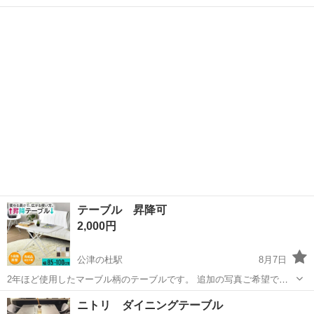
るようで、透明のマットをつけていても字を書いた跡が薄らあった
千葉
柏市
柏駅
テーブル
り、椅子の脚は接続部分がズレやすく(2枚目参照)、一脚は背もたれ部
分が亀裂(3枚目参照)が入っていま...
テーブル 昇降可
2,000円
公津の杜駅
8月7日
2年ほど使用したマーブル柄のテーブルです。 追加の写真ご希望であ
れば送ります。 8月中旬まで掲載しようと考えています。
千葉
成田市
公津の杜駅
テーブル
ニトリ ダイニングテーブル