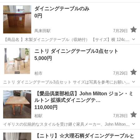
節可能 プラス5000円でニトリのこたつ布団つけます 未使用ですが自
千葉
木更津市
上総清川駅
テーブル
ダイニングテーブルのみ
宅保管 必要な方はおっしゃってください
0円
馬来田駅
7月29日
【商品名 】木製ダイニングテーブル（収納付） 【サイズ】横 124cm
奥行 85cm 高さ 68cm（大体です） 【傷などの状態】使用感あり 【ア
千葉
木更津市
馬来田駅
テーブル
玄関
ニトリ ダイニングテーブル3点セット
ピールポイント】現在まで普通に使用可能です。使用期間不明。使用
5,000円
感...
柏市
7月29日
ニトリ ダイニングテーブル3点セット サイズは写真を参考にお願い致
します。 現物は2枚目となります。 レイソルローソン、ローソン柏名
千葉
柏市
テーブル
【愛品倶楽部柏店】John Milton ジョン・ミ
戸ケ谷一丁目店近くでの受け渡しとなります。 マイホームへ引越しに
ルトン 拡張式ダイニングテ…
向けて多数出品してい...
110,000円
柏駅
7月28日
イギリスの伝統的なスタイルを受け継ぐ家具メーカー、John Miltonの
一品。 木の温もりをそのまま生かしたパイン材の表情がたまらないペ
千葉
柏市
柏駅
テーブル
【ニトリ】☆大理石柄ダイニングテーブルと
ンブロークテーブルです。 使う人数やスペースに合わせて天板の両端