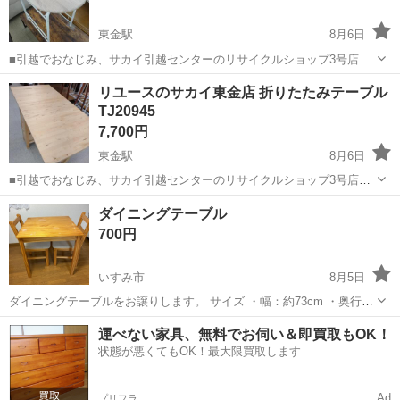
東金駅
8月6日
■引越でおなじみ、サカイ引越センターのリサイクルショップ3号店が
オープン致しました。 リユースのサカイ東金店です！ ★住所：千葉県
千葉
東金市
東金駅
テーブル
リユース
リユースのサカイ東金店 折りたたみテーブル
東金市南上宿11-8 JR東金駅から徒歩15分です！ ただいまオープンキ
TJ20945
ャンペーン...
7,700円
東金駅
8月6日
■引越でおなじみ、サカイ引越センターのリサイクルショップ3号店が
オープン致しました。 リユースのサカイ東金店です！ ★住所：千葉県
千葉
東金市
東金駅
テーブル
リユース
ダイニングテーブル
東金市南上宿11-8 JR東金駅から徒歩15分です！ ただいまオープンキ
700円
ャンペーン...
いすみ市
8月5日
ダイニングテーブルをお譲りします。 サイズ ・幅：約73cm ・奥行：
約73cm ・高さ：約73cm 使用に伴う汚れや傷、使用感がありますの
千葉
いすみ市
テーブル
運べない家具、無料でお伺い＆即買取もOK！
で、写真でご確認ください。 見た目は使用感がありますが、ガタつき
状態が悪くてもOK！最大限買取します
などはなく、まだ...
Ad
プリフラ