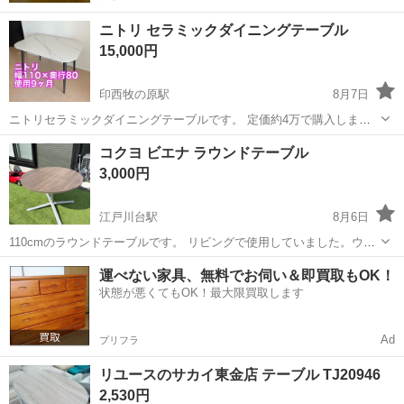
ニトリ セラミックダイニングテーブル
15,000円
印西牧の原駅
8月7日
ニトリセラミックダイニングテーブルです。 定価約4万で購入しまし
たが、引っ越しで使用しなくなったためお譲りします。 使用期間が短
千葉
印西市
印西牧の原駅
テーブル
コクヨ ビエナ ラウンドテーブル
く、傷や汚れもないためまだまだ綺麗にお使いいただけると思いま
3,000円
す。 最低限の分解をした状態でマン...
江戸川台駅
8月6日
110cmのラウンドテーブルです。 リビングで使用していました。ウォ
ルナットのような色味です。 撮影のため一旦外に出しました。天板は
千葉
柏市
江戸川台駅
テーブル
運べない家具、無料でお伺い＆即買取もOK！
外してあります。 裏にテーブル取付用とは別に数箇所ネギ穴が空いて
状態が悪くてもOK！最大限買取します
ます。（写真3枚目。貫通は...
Ad
プリフラ
リユースのサカイ東金店 テーブル TJ20946
2,530円