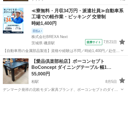
≪寮無料・月収34万円・派遣社員≫自動車系
工場での軽作業・ピッキング 交替制
時給1,400円
日払い
株式会社BREXA Next
7月21日
提携サイト
茨城県 磯原駅
【自動車用の金属部品製造】資格や経験は不問／時給1,400円／赴任旅
費会社負担／正社員登用のチャンスあり／食堂利用可能／マイカー通
茨城
北茨城市
磯原駅
その他
【愛品倶楽部柏店】ボーコンセプト
勤OK《茨城県茨城市》 人気の工場のお仕事 ◇トラックの金属部品の
BoConcept ダイニングテーブル 幅1…
製造◇ ★トラックの金属...
55,000円
柏駅
8月5日
デンマーク発祥の北欧モダン家具ブランド、ボーコンセプトのダイニ
ングテーブルが入荷しました！ 洗練されたデザインと高級感あふれる
千葉
柏市
柏駅
テーブル
ブラックカラーが特徴です♪ お部屋をシックにまとめたい方や、4人で
ゆったり使いたい方にぴったり...