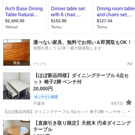
運べない家具、無料でお伺い＆即買取もOK！
状態が悪くてもOK！最大限買取します
Ad
プリフラ
【ほぼ新品同様】ダイニングテーブル 4点セ
ット 椅子2脚 ベンチ付
20,000円
オンライン決済
千葉市
8月7日
【ほぼ新品同様】ダイニングテーブル 4点セット 椅子2脚 ベンチ付 -
テーブルサイズ: 幅120cm x 奥行75cm x 高さ72cm ご覧いただきあり
千葉
千葉市
テーブル
【直接引き取り限定】天然木 円卓ダイニング
がとうございます。
テーブル