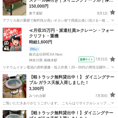
スチール脚付き｜ダイニングテーブル｜厚…
材としても重宝されている非常に重く...
150,000円
東千葉駅
8月1日
アフリカ産の重硬で耐朽性が高いオカン材で両面お使い頂ける一枚
板、スチール脚付きで未使用保管品のダイニングテーブルが入荷しま
千葉
千葉市
東千葉駅
テーブル
ダイニング
≪月収35万円・派遣社員≫クレーン・フォー
した。 人と被りたくない、より個性的でインテリアの主役となるテー
クリフト・重機
ブルが欲しいという方には是非おすすめ...
時給1,600円
日払い
株式会社BREXA Next
7月21日
提携サイト
神奈川県 南橋本駅
リチウムイオン電池の原料運搬・投入作業！20～50代の男性活躍中★
ワンルーム寮完備！赴任旅費会社負担！年間休日130日★フォークリフ
神奈川
相模原市
南橋本駅
その他
【軽トラック無料貸出中！】 ダイニングテー
ト免許お持ちの方、活躍中！就業先食堂利用可★《神奈川県相模原
ブル ガラス天板入荷しました！
市》 人気の工場のお仕事 ◇電...
3,300円
みつわ台駅
7月30日
ご覧いただきありがとうございます。 こちらはリサイクルショップ ト
レジャー・ファクトリー 千葉みつわ台店 からの出品です。 お問い
千葉
千葉市
みつわ台駅
テーブル
天板
【軽トラック無料貸出中！】ダイニングテー
合わせ番号 【アイテム】 ダイニングテーブル ガラス天板 【状...