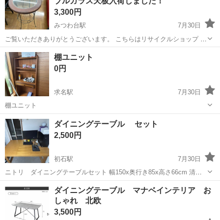
ブルガラス天板入荷しました！
3,300円
みつわ台駅
7月30日
ご覧いただきありがとうございます。 こちらはリサイクルショップ ト
レジャー・ファクトリー 千葉みつわ台店 からの出品です。 お問い
千葉
千葉市
みつわ台駅
テーブル
軽トラック
棚ユニット
合わせ番号 1017005093561 【アイテム】 ダイニングテ...
0円
求名駅
7月30日
棚ユニット
千葉
東金市
求名駅
テーブル
ユニット
ダイニングテーブル セット
2,500円
初石駅
7月30日
ニトリ ダイニングテーブルセット 幅150x奥行き85x高さ66cm 清掃
済みです。 引越しのためお譲りします。 8月11前にとりにきてくれる
千葉
柏市
初石駅
テーブル
ダイニングテーブル マナベインテリア お
方を優先させていただきます。 中古品のため、ご理解いただける方の
しゃれ 北欧
みお願いいたし...
3,500円