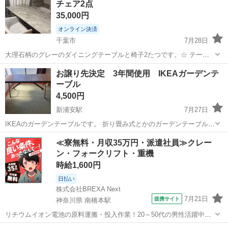
チェア2点
をサッと広...
35,000円
オンライン決済
千葉市
7月28日
大理石柄のグレーのダイニングテーブルと椅子2たつです。☆ テーブ
ルサイズ 幅150×奥行90×高さ70.5cm 素材 セラミック 重量 約50.8kg
千葉
千葉市
テーブル
大理石
お譲り先決定 3年間使用 IKEAガーデンテ
カラー グレー 椅子サイズ 幅56×奥行51.5×高さ69.5...
ーブル
4,500円
新浦安駅
7月27日
IKEAのガーデンテーブルです。 折り畳み式とかのガーデンテーブルと
違ってとても雰囲気ある商品です。 3年間ほど使用しましたが別荘で
千葉
鴨川市
新浦安駅
テーブル
≪寮無料・月収35万円・派遣社員≫クレー
の利用で普段は雨の当たらない場所に置いてあったので木の劣化は見
ン・フォークリフト・重機
受けられません。 何度がニスを...
時給1,600円
日払い
株式会社BREXA Next
7月21日
提携サイト
神奈川県 南橋本駅
リチウムイオン電池の原料運搬・投入作業！20～50代の男性活躍中★
ワンルーム寮完備！赴任旅費会社負担！年間休日130日★フォークリフ
神奈川
相模原市
南橋本駅
その他