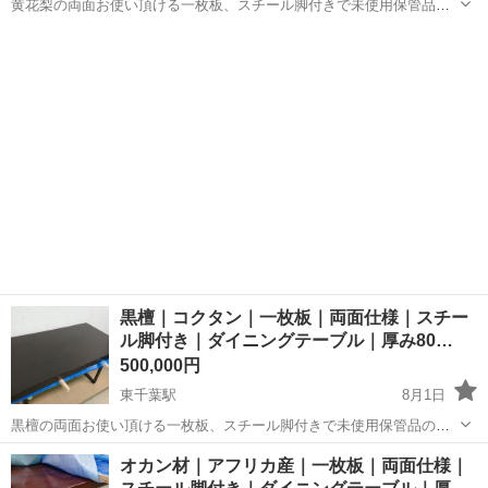
黄花梨の両面お使い頂ける一枚板、スチール脚付きで未使用保管品の
ダイニングテーブルが入荷しました。 人と被りたくない、より個性的
千葉
千葉市
東千葉駅
テーブル
花梨
でインテリアの主役となるテーブルが欲しいという方には是非おすす
め！ 反り防止の芯も入っており末...
黒檀｜コクタン｜一枚板｜両面仕様｜スチー
ル脚付き｜ダイニングテーブル｜厚み80…
500,000円
東千葉駅
8月1日
黒檀の両面お使い頂ける一枚板、スチール脚付きで未使用保管品のダ
イニングテーブルが入荷しました。 銘木として古くから知られ、漆黒
千葉
千葉市
東千葉駅
テーブル
黒檀
オカン材｜アフリカ産｜一枚板｜両面仕様｜
の色合いで重厚感があり、その特徴を活かした家具や仏具、楽器の素