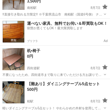
3,500円
南柏駅
8月7日
‼️直接引き取れる方限定‼️ ※千葉県流山市 南柏駅（国道6号側） ナチ
ュラルカラーの円形ダイニングテーブルです。 天板にはガラスで素敵
千葉
柏市
南柏駅
テーブル
運べない家具、無料でお伺い＆即買取もOK！
です。 どんな椅子にも合わせやすいナチュラルカラー 日常使いに適し
状態が悪くてもOK！最大限買取します
た仕様です。 -...
Ad
プリフラ
机•椅子
0円
四街道駅
8月7日
不要になったため、四街道市まで取りに来ていただける方お譲りでき
る方を探しています。
千葉
四街道市
四街道駅
テーブル
【難あり】ダイニングテーブル5点セット
500円
柏駅
8月7日
軽いダイニングテーブル5点セット！ やわらかめの木材を使用してい