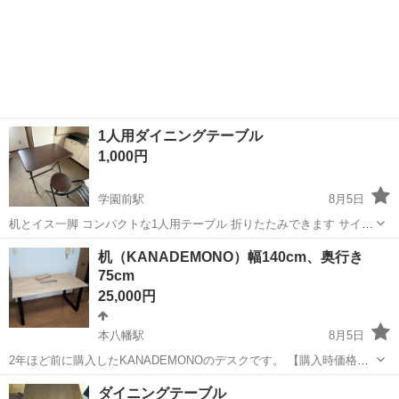
1人用ダイニングテーブル
1,000円
学園前駅
8月5日
机とイス一脚 コンパクトな1人用テーブル 折りたたみできます サイズ
天板64.5/50.5 テーブル高さ70 イス、腰掛け高さ47 アパート2階運び
千葉
千葉市
学園前駅
テーブル
イス
机（KANADEMONO）幅140cm、奥行き
出しできる方 エレベーター無し階段 早ければ今週土曜、日曜日 片
75cm
付...
25,000円
本八幡駅
8月5日
2年ほど前に購入したKANADEMONOのデスクです。 【購入時価格】
約7万円 【サイズ】幅：140cm、奥行き：75cm、高さ：71.5cm 【傷
千葉
市川市
本八幡駅
テーブル
ダイニングテーブル
などの状態】家を空ける生活で使用頻度少なく、特に目立った傷はあ