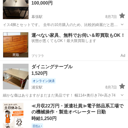
100,000円
幕張駅
8月7日
イス4脚とセットです。 去年の10月購入のため、比較的綺麗だと思い
ます。
千葉
千葉市
幕張駅
テーブル
ダイニング
運べない家具、無料でお伺い＆即買取もOK！
状態が悪くてもOK！最大限買取します
Ad
プリフラ
ダイニングテーブル
1,520円
オンライン決済
浦安駅
8月7日
細かな傷はありますがまだまだ美品です！ 幅114×奥行き74×高さ74
千葉
浦安市
浦安駅
テーブル
ダイニング
≪月収22万円・派遣社員≫電子部品系工場で
の機械操作・製造オペレーター 日勤
時給1,250円
日払い