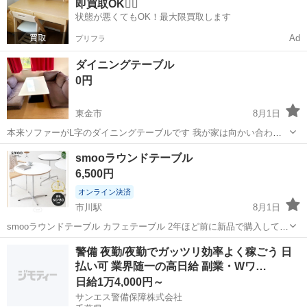
即買取OK🙆‍♀️
市》 人気の工場のお仕事 ◇電...
状態が悪くてもOK！最大限買取します
Ad
プリフラ
ダイニングテーブル
0円
東金市
8月1日
本来ソファーがL字のダイニングテーブルです 我が家は向かい合わせ
にして使ってました テーブルとソファー3点引き取っていただきたい
千葉
東金市
テーブル
smooラウンドテーブル
です 4年ほど使ったものになります。 テーブルにマッキー？の後のよ
6,500円
うな汚れがあります。 テー...
オンライン決済
市川駅
8月1日
smooラウンドテーブル カフェテーブル 2年ほど前に新品で購入してお
ります。 (購入時価格19,800円) 直径80cm カーブ脚タイプ シルバーで
千葉
市川市
市川駅
テーブル
ラウンドテーブル
警備 夜勤/夜勤でガッツリ効率よく稼ごう 日
す。
払い可 業界随一の高日給 副業・Wワ…
日給1万4,000円～
サンエス警備保障株式会社