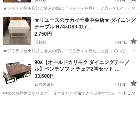
★ジモティ割★店頭ご購入の際に「ジモティを見た」と言っていただ
くとジモティ限定価格（掲載価格の10%OFF）でご購入が可能です。
千葉
千葉市
浜野駅
テーブル
サカイ
★リユースのサカイ千葉中央店★ ダイニング
ぜひ店頭にてスタッフまでお伝えくださいませ。 ■引越でおなじみ、
テーブル H74×D89-117…
サカイ引越センターのリサイ...
2,750円
浜野駅
8月4日
★ジモティ割★店頭ご購入の際に「ジモティを見た」と言っていただ
くとジモティ限定価格（掲載価格の10%OFF）でご購入が可能です。
千葉
千葉市
浜野駅
テーブル
サカイ
90s【オールドカリモク ダイニングテーブ
ぜひ店頭にてスタッフまでお伝えくださいませ。 ■引越でおなじみ、
ル】ベンチソファ チェア2脚セット …
サカイ引越センターのリサイ...
33,600円
京成佐倉駅
8月3日
中古のお品物になります。 まだまだご活躍できる状態ですが、全体的
に経年劣化による色褪せ、擦れ傷、汚れがあったため簡単にクリーニ
千葉
佐倉市
京成佐倉駅
テーブル
ダイニング
ングも行いました。 特にベンチソファのファブリック部分の汚れ、チ
ェア2脚のファブリック部分の汚れ、...