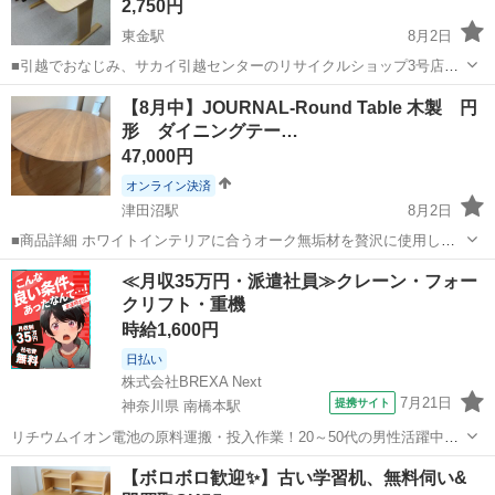
2,750円
東金駅
8月2日
■引越でおなじみ、サカイ引越センターのリサイクルショップ3号店が
オープン致しました。 リユースのサカイ東金店です！ ★住所：千葉県
千葉
東金市
東金駅
テーブル
リユース
【8月中】JOURNAL-Round Table 木製 円
東金市南上宿11-8 JR東金駅から徒歩15分です！ ただいまオープンキ
形 ダイニングテー…
ャンペーン...
47,000円
オンライン決済
津田沼駅
8月2日
■商品詳細 ホワイトインテリアに合うオーク無垢材を贅沢に使用し
た、円形ダイニングテーブル 商品名：ジャーナル 丸テーブル 1200
千葉
千葉市
津田沼駅
テーブル
≪月収35万円・派遣社員≫クレーン・フォー
（JOURNAL-Round Table） 外形寸法：約幅12...
クリフト・重機
時給1,600円
日払い
株式会社BREXA Next
7月21日
提携サイト
神奈川県 南橋本駅
リチウムイオン電池の原料運搬・投入作業！20～50代の男性活躍中★
ワンルーム寮完備！赴任旅費会社負担！年間休日130日★フォークリフ
神奈川
相模原市
南橋本駅
その他
【ボロボロ歓迎✨】古い学習机、無料伺い&
ト免許お持ちの方、活躍中！就業先食堂利用可★《神奈川県相模原