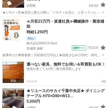
浜野駅
8月4日
★ジモティ割★店頭ご購入の際に「ジモティを見た」と言っていただ
くとジモティ限定価格（掲載価格の10%OFF）でご購入が可能です。
千葉
千葉市
浜野駅
テーブル
サカイ
≪月収23万円・派遣社員≫機械操作・製造補
ぜひ店頭にてスタッフまでお伝えくださいませ。 ■引越でおなじみ、
助
サカイ引越センターのリサイ...
時給1,250円
日払い
株式会社BREXA Next
7月21日
提携サイト
茨城県 静駅
倉庫内での事務業務！月収例22万円以上★残業少なめ◎20代・30代・
40代の男女活躍中！空調完備で快適作業★食堂利用可◎マイカー通勤
茨城
常陸大宮市
静駅
その他
運べない家具、無料でお伺い＆即買取もOK！
OK◎無料駐車場完備！《茨城県常陸大宮市》 人気の工場のお仕事 ◇
状態が悪くてもOK！最大限買取します
電子部品製造倉庫内の事務...
Ad
プリフラ
★リユースのサカイ千葉中央店★ ダイニング
テーブル H70×D80×W13…
5,500円
浜野駅
8月4日