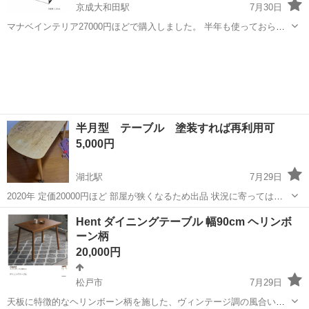
京成大和田駅
7月30日
マナベインテリア27000円ほどで購入しました。 半年も使っておら
ず、テーブルクロスを敷いていたのでかなり美品で汚れなどありませ
千葉
千葉市
京成大和田駅
テーブル
マナベインテリア
ん。 実際の素材感や色は2枚目でご確認ください。 解体した状態での
引き渡しです。公式サイトに組み...
半月型 テーブル 塗装すれば再利用可
5,000円
湖北駅
7月29日
2020年 定価20000円ほど 部屋が狭くなるため出品 状況に寄っては自
宅前まで取りに来てください
千葉
我孫子市
湖北駅
テーブル
再利用
Hent ダイニングテーブル 幅90cm ヘリンボ
ーン柄
20,000円
松戸市
7月29日
天板に特徴的なヘリンボーン柄を施した、ヴィンテージ調の風合いを