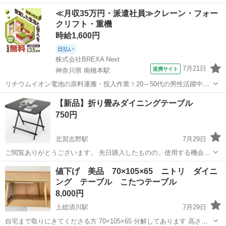
楽しめるコンパクトなダイニングテーブルです。 - モデル名: Hent (ヘ
千葉
松戸市
テーブル
≪月収35万円・派遣社員≫クレーン・フォー
ント) - 天板デザイン: ヘリンボーン柄 - 全体サイズ: 幅90cm x 奥行6...
クリフト・重機
時給1,600円
日払い
株式会社BREXA Next
7月21日
提携サイト
神奈川県 南橋本駅
リチウムイオン電池の原料運搬・投入作業！20～50代の男性活躍中★
ワンルーム寮完備！赴任旅費会社負担！年間休日130日★フォークリフ
神奈川
相模原市
南橋本駅
その他
【新品】折り畳みダイニングテーブル
ト免許お持ちの方、活躍中！就業先食堂利用可★《神奈川県相模原
750円
市》 人気の工場のお仕事 ◇電...
北習志野駅
7月29日
ご閲覧ありがとうございます。 先日購入したものの、使用する機会が
なくなり未使用の状態です。 ↓商品ページ、色は黒です。
千葉
船橋市
北習志野駅
テーブル
値下げ 美品 70×105×65 ニトリ ダイニ
https://amzn.asia/d/01coNNAe 習志野台７丁目のアパート前...
ング テーブル こたつテーブル
8,000円
上総清川駅
7月29日
自宅まで取りにきてくださる方 70×105×65 分解してあります 高さ調