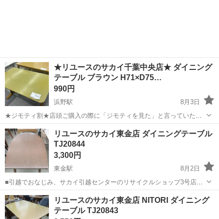
★リユースのサカイ千葉中央店★ ダイニング
テーブル ブラウン H71×D75…
990円
浜野駅
8月3日
★ジモティ割★店頭ご購入の際に「ジモティを見た」と言っていただ
くとジモティ限定価格（掲載価格の10%OFF）でご購入が可能です。
千葉
千葉市
浜野駅
テーブル
サカイ
リユースのサカイ東金店 ダイニングテーブル
ぜひ店頭にてスタッフまでお伝えくださいませ。 ■引越でおなじみ、
TJ20844
サカイ引越センターのリサイ...
3,300円
東金駅
8月2日
■引越でおなじみ、サカイ引越センターのリサイクルショップ3号店が
オープン致しました。 リユースのサカイ東金店です！ ★住所：千葉県
千葉
東金市
東金駅
テーブル
リユース
リユースのサカイ東金店 NITORI ダイニング
東金市南上宿11-8 JR東金駅から徒歩15分です！ ただいまオープンキ
テーブル TJ20843
ャンペーン...