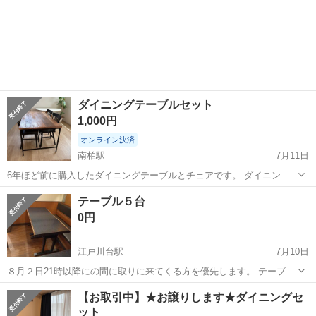
ダイニングテーブルセット
1,000円
オンライン決済
南柏駅
7月11日
6年ほど前に購入したダイニングテーブルとチェアです。 ダイニング
テーブル買い替えのため出品します。 ⭐︎ダイニングテーブル ノットア
千葉
流山市
南柏駅
テーブル
テーブル５台
ンティークス BRERA TABLE ブレラテーブル 1480サイズ：
0円
W1480×D820...
江戸川台駅
7月10日
８月２日21時以降にの間に取りに来てくる方を優先します。 テーブル
75センチ×75センチ、2台テーブル よろしくおねがいします。
千葉
流山市
江戸川台駅
テーブル
【お取引中】★お譲りします★ダイニングセ
ット