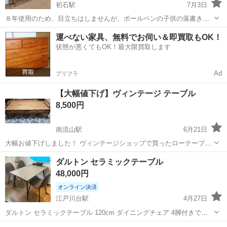
初石駅
7月3日
８年使用のため、目立ちはしませんが、ボールペンの子供の落書きあ
ります。 分解した状態でのお渡しです。 四人席になります。
千葉
流山市
初石駅
テーブル
運べない家具、無料でお伺い＆即買取もOK！
状態が悪くてもOK！最大限買取します
Ad
プリフラ
【大幅値下げ】ヴィンテージ テーブル
8,500円
南流山駅
6月21日
大幅お値下げしました！ ヴィンテージショップで買ったローテーブル
です。 とってもお気に入りでしたが、 部屋の雰囲気を変えた為 出品
千葉
流山市
南流山駅
テーブル
ヴィンテージ
ダルトン セラミックテーブル
いたします。 掃除・消毒してお譲りします。 取りに来てくださる方ど
48,000円
うぞ！ ■サイズ 横幅：...
オンライン決済
江戸川台駅
4月27日
ダルトン セラミックテーブル 120cm ダイニングチェア 4脚付きで
す。 天板の裏側の1箇所に欠け、テーブルの足に傷があります。（写
千葉
流山市
江戸川台駅
テーブル
ダルトン