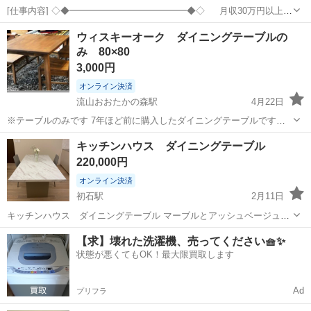
[仕事内容] ◇◆━━━━━━━━━━━━━◆◇ 月収30万円以上可
能!! 土日祝日休みもできるプライベートも充実！！ 最先端の倉庫内で
千葉
流山市
工場
ウィスキーオーク ダイニングテーブルの
の在庫管理のお仕事!! ◇◆━━━━━━━━━━━━━◆◇ ＼未経験
み 80×80
の方も・ブ...
3,000円
オンライン決済
流山おおたかの森駅
4月22日
※テーブルのみです 7年ほど前に購入したダイニングテーブルです。
george'sという雑貨店で購入しました。 今回買い替えの為出品いたし
千葉
流山市
流山おおたかの森駅
テーブル
ダイニング
キッチンハウス ダイニングテーブル
ます。 足はずっとカバーをしていた為、傷汚れはほぼありません。 天
220,000円
板は子供がボールペ...
オンライン決済
初石駅
2月11日
キッチンハウス ダイニングテーブル マーブルとアッシュベージュの
組み合わせです♡ size W1500、W1800、W2100 二 特徴···要組立 テイ
千葉
流山市
初石駅
テーブル
ハウス
【求】壊れた洗濯機、売ってください🧺✨
スト···洋風
状態が悪くてもOK！最大限買取します
Ad
プリフラ