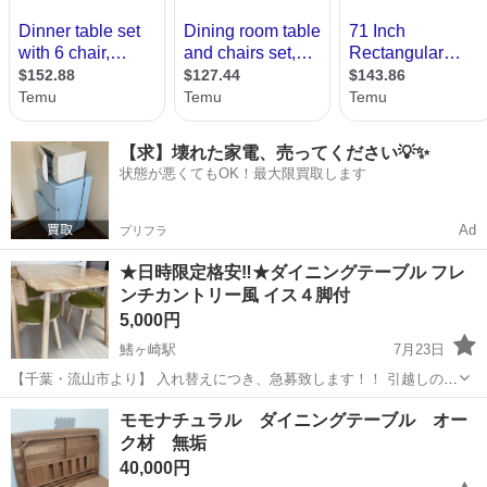
【求】壊れた家電、売ってください💡✨
状態が悪くてもOK！最大限買取します
Ad
プリフラ
★日時限定格安‼︎★ダイニングテーブル フレ
ンチカントリー風 イス４脚付
5,000円
鰭ヶ崎駅
7月23日
【千葉・流山市より】 入れ替えにつき、急募致します！！ 引越しの兼
ね合いで、 ★★8/23(日)〜8/26(水)引渡し限定★★ でのお取引となりま
千葉
流山市
鰭ヶ崎駅
テーブル
モモナチュラル ダイニングテーブル オー
す。 ・本体サイズ(幅×奥行×高さ)cm 約135×80×72 ※写真掲載...
ク材 無垢
40,000円