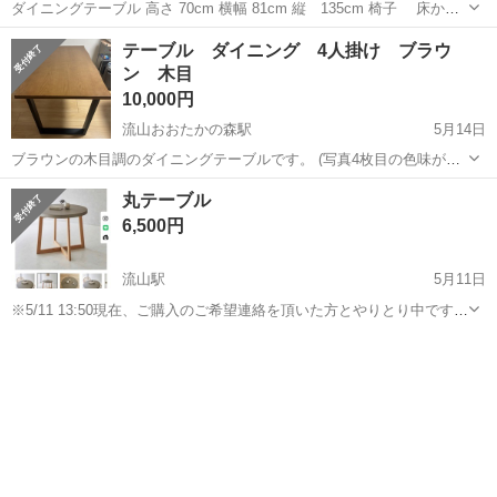
ダイニングテーブル 高さ 70cm 横幅 81cm 縦 135cm 椅子 床から
座面まで高さ42cm 背もたれ含め高さ 80cm 背もたれのみ 38cm 座面
千葉
流山市
江戸川台駅
テーブル
背もたれ
テーブル ダイニング 4人掛け ブラウ
横48cm 奥行き42cm 机はカバーを使用していた為ほぼ無...
ン 木目
10,000円
流山おおたかの森駅
5月14日
ブラウンの木目調のダイニングテーブルです。 (写真4枚目の色味が実
際に近いです。) 1年のみ使用でほとんど傷などありません。 一枚板風
千葉
流山市
流山おおたかの森駅
テーブル
ダイニング
丸テーブル
で、側面がウェーブがかっています。 脚は黒で、運ぶ際に取り外しも
6,500円
可能です。 幅140×...
流山駅
5月11日
※5/11 13:50現在、ご購入のご希望連絡を頂いた方とやりとり中です。
このまま確定しましたら終了に変更させていただきます。 ご覧いただ
千葉
流山市
流山駅
テーブル
天板
きありがとうございます！ 2年ほど前にネットで購入しました。 まだ
まだ使える美品です...