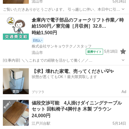
流山市
5月24日
ご覧いただきありがとうございます。 引っ越しに伴い、本日中に引き
取っていただける方を急募いたします。 本日【5月24日（日）】に自
千葉
流山市
テーブル
ダイニング
倉庫内で電子部品のフォークリフト作業／時
宅まで引き取りに来てくださる方を優先させていただきます。 ■商品
給1500円／寮完備［月収例］32.8…
内容 ・こたつ付きダイニン...
時給1,500円
日払い
株式会社サンキョウテクノスタッフ
5月18日
提携サイト
流山市
[仕事内容] ＼＼これまでの経験を活かして働く／／
━━━━━━━━━━━━━━━━━━ ■えらべる勤務時間×高時給×
千葉
流山市
工場
【求】壊れた家電、売ってください💡✨
土日休み ■しっかり稼ぎたい方は夜勤固定！ ■主婦（夫）さんに人気
状態が悪くてもOK！最大限買取します
の日勤固定！ ■急な出費にも対応できる日...
Ad
プリフラ
値段交渉可能 4人掛けダイニングテーブル
セット 回転椅子4脚付き 木製 ブラウン
24,000円
江戸川台駅
5月14日