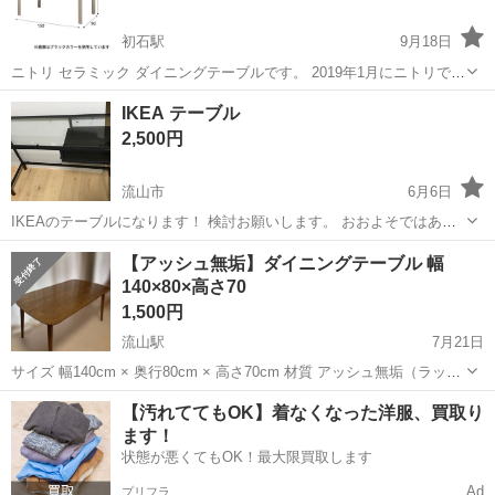
初石駅
9月18日
ニトリ セラミック ダイニングテーブルです。 2019年1月にニトリで購
入しました。 脚はステンレスにヘアライン加工です。 掃除機や椅子が
千葉
流山市
初石駅
テーブル
セラミック
IKEA テーブル
当たった小傷は多少ありますのでご理解頂いた上でご購入ください。
2,500円
子供も一緒に使用し...
流山市
6月6日
IKEAのテーブルになります！ 検討お願いします。 おおよそではあり
ますが縦37cm 横96cm 高さ73cm です。
千葉
流山市
テーブル
IKEA
【アッシュ無垢】ダイニングテーブル 幅
140×80×高さ70
1,500円
流山駅
7月21日
サイズ 幅140cm × 奥行80cm × 高さ70cm 材質 アッシュ無垢（ラッカ
ー塗装） 2019年に購入し、7年弱使用しました。 ※天板はできる限り
千葉
流山市
流山駅
テーブル
【汚れててもOK】着なくなった洋服、買取り
清掃済みです。 使用に伴う傷や汚れがあり、汚れやペン跡が一部残
ます！
っ...
状態が悪くてもOK！最大限買取します
Ad
プリフラ