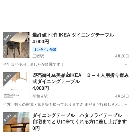
最終値下げ‼️IKEA ダイニングテーブル
4,000円
オンライン決済
三郷駅
4月26日
半年ほど使用しましたが綺麗です！
千葉
流山市
三郷駅
テーブル
ダイニング
即売御礼🙏美品👍️IKEA ２～４人用折り畳み
式ダイニングテーブル
4,000円
平和台駅
4月24日
当方、数々の家電・家具等を扱っております🎵 まだまだ投稿しきれて
いない良い商品はございますが、是非とも当方の投稿をひと通りご覧
千葉
流山市
平和台駅
テーブル
ダイニング
ダイニングテーブル バタフライテーブル
下さいませ‼️ お気に入りの逸品を是非とも見つけて頂きたく存じます✨
自宅までとりに来てくれる方に差し上げます
IKEA 折り畳み式ダイニ...
0円