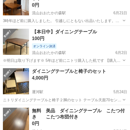
0円
流山おおたかの森駅
6月21日
3時年ほど前に購入しました。 引越しにともない出品いたします。
6/22〜6/26までにお引き取りいただける方を優先させていただきま
千葉
流山市
流山おおたかの森駅
テーブル
【本日中】ダイニングテーブル
す。 テーブル：ニトリ（幅120cm×奥行78cm） チェア：LOWYA テー
100円
ブルは一...
オンライン決済
流山おおたかの森駅
6月2日
※明日は取り下げます※ 5年ほど前にニトリ購入した机です 【購入時
価格】10,000円〜20,000円ぐらい 【サイズ】 W(幅) 80 H(高さ) 115
千葉
流山市
流山おおたかの森駅
テーブル
ダイニング
ダイニングテーブルと椅子のセット
D(奥行) 80 【傷などの状態】画像の通りです 【アピールポ...
4,000円
運河駅
5月24日
ニトリダイニングテーブルと椅子２脚のセット テーブル天面70センチ
×70センチ 高さ70センチ DT TESSA 70 NA/WH 脚外し解体渡し希望で
千葉
流山市
運河駅
テーブル
無料 美品 ダイニングテーブル こたつ付
すが、組み立てた状態でも可 取りに来られる方に
き こたつ布団付き
ニトリダイニングテーブル
0円