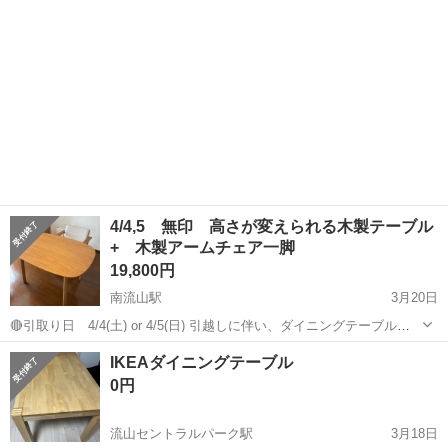
4/4,5 無印 高さが変えられる木製テーブル
+ 木製アームチェア一脚
19,800円
南流山駅
3月20日
🔴引取り日 4/4(土) or 4/5(日) 引越しに伴い、ダイニングテーブルと
チェア一脚が不要になりました。まだ使えると思いますので、中古品
千葉
流山市
南流山駅
テーブル
木製
IKEAダイニングテーブル
にご理解のある方にお引き取りいただければと思います。 使用期間は
0円
2025年10...
流山セントラルパーク駅
3月18日