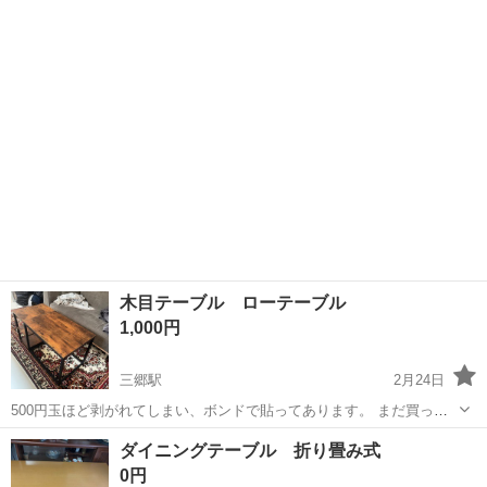
真をご参照ください） 受け渡しは平日夜（21時~）か土日（時間は応
相談）希望です。ゴー...
木目テーブル ローテーブル
1,000円
三郷駅
2月24日
500円玉ほど剥がれてしまい、ボンドで貼ってあります。 まだ買って1
ヶ月も経っていないので、他はとても綺麗です!
千葉
流山市
三郷駅
テーブル
ロー
ダイニングテーブル 折り畳み式
0円