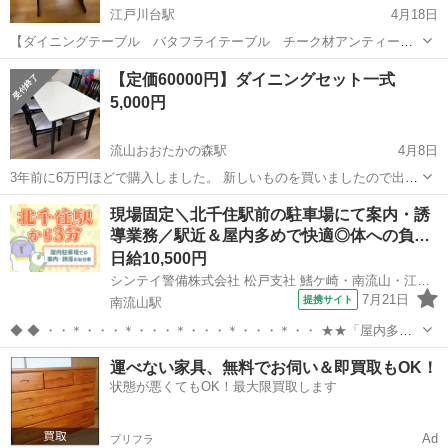
江戸川台駅
4月18日
【ダイニングテーブル バタフライテーブル チーク材アンティーク
調】 幅 24.5-70-20 奥行き 69 高さ 70 やや傷や汚れあり 重量があるた
千葉
流山市
江戸川台駅
テーブル
ダイニング
【定価60000円】ダイニングセット一式
め当方玄関より運び出し可能なお二人連れで来られる方 限定でお願
5,000円
いしま...
流山おおたかの森駅
4月8日
3年前に6万円ほどで購入しました。 新しいものを買いましたので出品
します。
千葉
流山市
流山おおたかの森駅
テーブル
一式
現場固定＼北千住駅前の駐車場にて案内・誘
導業務／駅近＆屋内多めで快適◎体への負…
日給10,500円
シンテイ警備株式会社 松戸支社 鰭ケ崎・南流山・江戸川台(北千住×駐車場警備)エリア/A3203200113
7月21日
提携サイト
南流山駅
◆ ◆ ・・＊・・・＊・・・＊・・・＊・・・＊・・ ★★「屋内多
め・駅チカ・安定収入」★★ 勤務地は北千住駅から徒歩3分の好立
千葉
流山市
南流山駅
警備員
運べない家具、無料でお伺い＆即買取もOK！
地。 駅チカなので通勤しやすく、 雨の日や暑い日でもストレス少なく
状態が悪くてもOK！最大限買取します
通えます。 ・・＊・・・＊・...
Ad
プリフラ