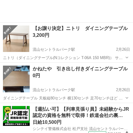
範囲にて積み込み...
【お譲り決定】ニトリ ダイニングテーブル
3,200円
流山セントラルパーク駅
2月26日
ニトリ（ダイニングテーブル(Nコレクション T-06A 150 MBR)） サイ
ズ：幅150×奥行80×高さ70cm 素材：天然木（ビーチ） 重量：約30kg
千葉
流山市
流山セントラルパーク駅
テーブル
かねたや 引き出し付きダイニングテーブル
カラー：ミドルブラウン 購入して3年ほど使用しまし...
ダイニング
0円
流山セントラルパーク駅
2月26日
ダイニングテーブル 天板縦80センチ 横130センチ 足70センチほど 引
き出し付きです 大体です 新品購入しました。使用年数は1年なので物
千葉
流山市
流山セントラルパーク駅
テーブル
【週払い可】【列車見張り員】未経験からJR
自体はまだ長く持つと思います 重さがあるの2人以上で来ていたいた
認定の資格を無料で取得！鉄道会社の裏…
チャイルド
ほうがいいと思います...
日給10,500円
シンテイ警備株式会社 松戸支社 流山セントラルパーク・平和台(千葉)・運河(42)エリア/A3203200113