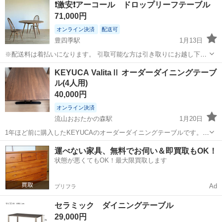
❗激安❗アーコール ドロップリーフテーブル
71,000円
オンライン決済
配送可
豊四季駅
1月13日
※配送料は着払いになります。 引取可能な方は引き取りにお越し下さ
い。 人気のアーコールテーブルです。 天板にスレがかなりあります。
千葉
流山市
豊四季駅
テーブル
アーコール
KEYUCA ValitaⅡ オーダーダイニングテーブ
ご自身でリペア、または依頼をすれば、再販も出来る人気商品です。
ル(4人用)
遠方の方は着払いになります...
40,000円
オンライン決済
流山おおたかの森駅
1月20日
1年ほど前に購入したKEYUCAのオーダーダイニングテーブルです。
【商品情報】 KEYUCA ValitaⅡ order table
千葉
流山市
流山おおたかの森駅
テーブル
ダイニング
運べない家具、無料でお伺い＆即買取もOK！
https://www.keyuca.com/Page/user_data/vali...
状態が悪くてもOK！最大限買取します
Ad
プリフラ
セラミック ダイニングテーブル
29,000円