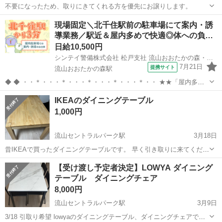
不要になったため、取りにきてくれる方を優先にお譲りします。
千葉
流山市
流山セントラルパーク駅
テーブル
現場固定＼北千住駅前の駐車場にて案内・誘
導業務／駅近＆屋内多めで快適◎体への負…
ダイニング
日給10,500円
シンテイ警備株式会社 松戸支社 流山おおたかの森・流山・初石(北千住×駐車場警備)エリア/A3203200113
7月21日
提携サイト
流山おおたかの森駅
◆ ◆ ・・＊・・・＊・・・＊・・・＊・・・＊・・ ★★「屋内多
め・駅チカ・安定収入」★★ 勤務地は北千住駅から徒歩3分の好立
千葉
流山市
流山おおたかの森駅
警備員
IKEAのダイニングテーブル
地。 駅チカなので通勤しやすく、 雨の日や暑い日でもストレス少なく
1,000円
通えます。 ・・＊・・・＊・...
流山セントラルパーク駅
3月18日
昔IKEAで買ったダイニングテーブルです。 早く引き取りに来てくださ
る方にお譲りします。よろしくお願いします。
千葉
流山市
流山セントラルパーク駅
テーブル
【受け渡し予定者決定】LOWYA ダイニング
テーブル ダイニングチェア
ダイニング
8,000円
流山セントラルパーク駅
3月9日
3/18 引取り希望 lowyaのダイニングテーブル、ダイニングチェアで