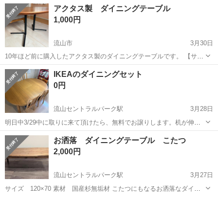
アルバイト・パート
アクタス製 ダイニングテーブル
誘導 事故やトラブルを未然に防ぎ、歩行者と車両の安全を守ります!
1,000円
未経験でも安心の研修あり 3日間...
流山市
3月30日
10年ほど前に購入したアクタス製のダイニングテーブルです。 【サイ
ズ】縦：140cm、横：90cm、高さ:65cm （大体です） 【傷などの状
千葉
流山市
テーブル
アクタス
IKEAのダイニングセット
態】目立つキズはありませんが、よく見ると小さなキズはあります。
0円
住居の2階に設...
流山セントラルパーク駅
3月28日
明日中3/29中に取りに来て頂けたら、無料でお譲りします。机が伸縮
するタイプで10年以上前のものですがまだまだ使えます。親戚呼んで
千葉
流山市
流山セントラルパーク駅
テーブル
お洒落 ダイニングテーブル こたつ
も伸ばせばオッケー！椅子4脚付き。ご希望であれば子供用の椅子も付
ダイニング
2,000円
けます。大きさは円にした状態で...
流山セントラルパーク駅
3月27日
サイズ 120×70 素材 国産杉無垢材 こたつにもなるお洒落なダイニ
ングテーブル 2024年に、Creemaにて85ファニチャーさんより購入さ
千葉
流山市
流山セントラルパーク駅
テーブル
せて頂きました。 引っ越しのため、引き取ってくださる方を探してい
ダイニング
ます。