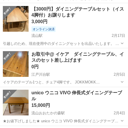
座り心地の良い丸クッション(写真で椅子の上に置いているもの)を2つ
千葉
流山市
北小金駅
テーブル
汚れ
【3000円】ダイニングテーブルセット（イス
お付けします。 椅子がテーブルの中にしっかり入る為、使わない時は
4脚付）お譲りします
コンパクトに置いておけます。...
3,000円
オンライン決済
流山駅
2月17日
引越しのため、現在使用中のダイニングセットを出品いたします。 ■
セット内容 ダイニングテーブル 1点 チェア 4点 ■サイズ 幅65cm × 奥
千葉
流山市
流山駅
テーブル
ダイニング
お取引中@ イケア ダイニングテーブル、イ
行160cm × 高さ70cm ■状態 喫煙者はいませ...
スのセット差し上げます
0円
江戸川台駅
2月5日
イケアのテーブル1つと、チェア4脚です。 JOKKMOKK
https://www.ikea.com/jp/ja/p/haegernaes-table-and-4-chairs-antique-
千葉
流山市
江戸川台駅
テーブル
イケア
unico ウニコ VIVO 伸長式ダイニングテーブ
stain-pine-005...
ル
15,000円
流山おおたかの森駅
2月4日
★お値下げしました★ unico ウニコ VIVO 伸長式ダイニングテーブル
都内のリサイクルショップで購入し、5年ほど使用しました。買い替え