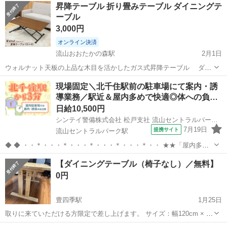
千葉
流山市
流山おおたかの森駅
テーブル
VIVO
昇降テーブル 折り畳みテーブル ダイニングテ
のため、出品致します。 サイズ 高さ72 奥行75 横...
ーブル
3,000円
オンライン決済
流山おおたかの森駅
2月1日
ウォルナット天板の上品な木目を活かしたガス式昇降テーブル ダイ
ニングにも、勉強机にも、パソコンデスクにも、リビングテーブルと
千葉
流山市
流山おおたかの森駅
テーブル
ガス
現場固定＼北千住駅前の駐車場にて案内・誘
してもマルチに使えるデスクです！ 普段は保管し、来客時のサイドテ
導業務／駅近＆屋内多めで快適◎体への負…
ーブルとして使っていました！狭...
日給10,500円
シンテイ警備株式会社 松戸支社 流山セントラルパーク・平和台(千葉)・運河(北千住×駐車場警備)エリア/A3203200113
7月19日
提携サイト
流山セントラルパーク駅
◆ ◆ ・・＊・・・＊・・・＊・・・＊・・・＊・・ ★★「屋内多
め・駅チカ・安定収入」★★ 勤務地は北千住駅から徒歩3分の好立
千葉
流山市
流山セントラルパーク駅
警備員
【ダイニングテーブル（椅子なし）／無料】
地。 駅チカなので通勤しやすく、 雨の日や暑い日でもストレス少なく
0円
通えます。 ・・＊・・・＊・...
豊四季駅
1月25日
取りに来ていただける方限定で差し上げます。 サイズ：幅120cm × 奥
行75cm × 高さ65cm 状態：目立った傷はないと思います。 ※解体し