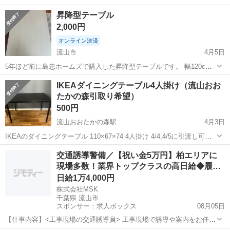
昇降型テーブル
2,000円
オンライン決済
流山市
4月5日
5年ほど前に島忠ホームズで購入した昇降型テーブルです。 幅120cm,
奥行80cm,床面からの高さ55-70cmに調整可能です。 机表面はマット
千葉
流山市
テーブル
ホームズ
IKEAダイニングテーブル4人掛け（流山おお
を敷いていたので比較的傷などは少なめですが、土台面や机の縁にハ
たかの森引取り希望）
ゲ跡が満遍なくつい...
500円
流山おおたかの森駅
4月3日
IKEAのダイニングテーブル 110×67×74 4人掛け 4/4,4/5に引渡し可能
ですので、候補日時をご提示頂きますようお願いいたします。
千葉
流山市
流山おおたかの森駅
テーブル
ダイニング
交通誘導警備／【祝い金5万円】柏エリアに
現場多数！業界トップクラスの高日給◆履
歴…
日給1万4,000円
株式会社MSK
千葉県 流山市
スポンサー：求人ボックス
08月05日
【仕事内容】<工事現場の交通誘導員> 工事現場で誘導や案内をお任せ
します! 〈具体的な仕事内容〉 ・出入車両や周囲を利用する歩行者の