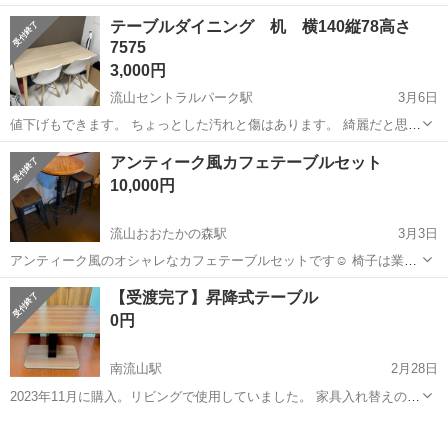
す。 3年ほど前に購入しています。 数箇所写真のような傷があります
千葉
流山市
流山セントラルパーク駅
テーブル
テーブルダイニング 机 横140縦78高さ
が、テーブル用のシートを敷いていたため全体的に綺麗な状態だと思
7575
ダイニング
います。 テーブルサ...
3,000円
流山セントラルパーク駅
3月6日
値下げもできます。 ちょっとした汚れと傷はあります。 綺麗だと思い
ます 椅子はおまけみたいな物です
千葉
流山市
流山セントラルパーク駅
テーブル
アンティーク風カフェテーブルセット
ダイニング
10,000円
流山おおたかの森駅
3月3日
アンティーク風のオシャレなカフェテーブルセットです☺️ 椅子は業務
用の商品ですので丈夫で長く使えるものとなっております！ テーブ
千葉
流山市
流山おおたかの森駅
テーブル
【受渡完了】昇降式テーブル
ル、椅子共に木製の為長く使うだけ味が出てインテリアとしても様々
テーブルセット
0円
なシーンで活用できるかと🙌 できる...
南流山駅
2月28日
2023年11月に購入。リビングで使用していました。 家具入れ替えのた
め、出品いたします。 ※重量が100kg程度ありますため、おひとりで
千葉
流山市
南流山駅
テーブル
天板
お車へ積まれるのは大変かと存じますので、私共（大人2名）で可能な