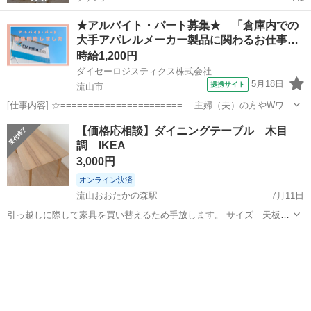
★アルバイト・パート募集★ 「倉庫内での
大手アパレルメーカー製品に関わるお仕事…
時給1,200円
ダイセーロジスティクス株式会社
5月18日
提携サイト
流山市
[仕事内容] ☆====================== 主婦（夫）の方やWワー
クの方も働きやすい！ 週3日から勤務可能！扶養内勤務可能！ ＼
千葉
流山市
仕分け
【価格応相談】ダイニングテーブル 木目
未経験者の方大歓迎／ =======================☆ ...
調 IKEA
3,000円
オンライン決済
流山おおたかの森駅
7月11日
引っ越しに際して家具を買い替えるため手放します。 サイズ 天板
140cm×78cm、高さ74cm 若干の傷汚れはありますが、比較的状態は
千葉
流山市
流山おおたかの森駅
テーブル
良好です。