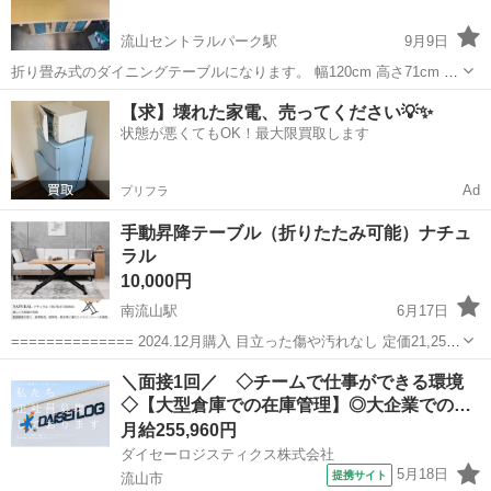
流山セントラルパーク駅
9月9日
折り畳み式のダイニングテーブルになります。 幅120cm 高さ71cm 折
り畳み時44cm 伸ばした時80cm 天板はシートを敷いていたため汚れは
千葉
流山市
流山セントラルパーク駅
テーブル
【求】壊れた家電、売ってください💡✨
ほとんど見受けられません。棚板はできる限り綺麗にいたしました。
状態が悪くてもOK！最大限買取します
ダイニング
写真5枚目の...
Ad
プリフラ
手動昇降テーブル（折りたたみ可能）ナチュ
ラル
10,000円
南流山駅
6月17日
============== 2024.12月購入 目立った傷や汚れなし 定価21,250
============== お引き渡しにつきましては、 南流山駅付近までお
千葉
流山市
南流山駅
テーブル
リビング
＼面接1回／ ◇チームで仕事ができる環境
引き取りをお願い致します。 ご希望日時などは柔軟に合わ...
◇【大型倉庫での在庫管理】◎大企業での…
月給255,960円
ダイセーロジスティクス株式会社
5月18日
提携サイト
流山市