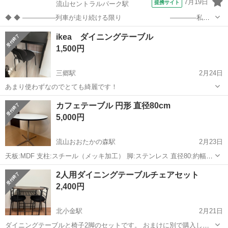
7月19日
提携サイト
流山セントラルパーク駅
◆ ◆ ―――――列車が走り続ける限り ――――私た
ちも走り続ける。 「★それが列車見張り員です★」 自己負担０で資格
千葉
流山市
流山セントラルパーク駅
警備員
ikea ダイニングテーブル
を取得しよう！ 未経験からプロの「列車見張り員」に なりませんか？
1,500円
※資格取得までは...
三郷駅
2月24日
あまり使わずなのでとても綺麗です！
千葉
流山市
三郷駅
テーブル
カフェテーブル 円形 直径80cm
5,000円
流山おおたかの森駅
2月23日
天板:MDF 支柱:スチール（メッキ加工） 脚:ステンレス 直径80:約幅
80×奥行き80×高さ71cm 目立った傷汚れはないのでまだまだ使ってい
千葉
流山市
流山おおたかの森駅
テーブル
円形
2人用ダイニングテーブルチェアセット
ただけると思います。
2,400円
北小金駅
2月21日
ダイニングテーブルと椅子2脚のセットです。 おまけに別で購入した