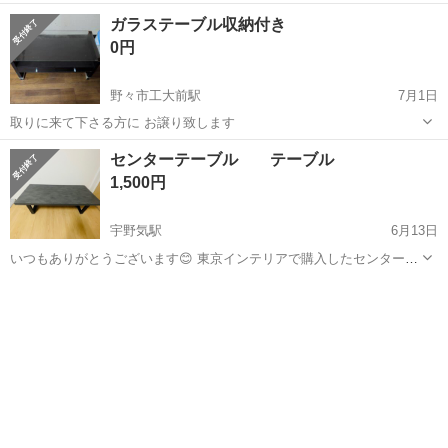
しっかりとした作りです。引越し準備で動かした時にガラス面が外れ
石川
金沢市
金沢駅
テーブル
ガラステーブル収納付き
ないようマスキングテープ貼ってあります。 購入先:東京インテリア
0円
サイズ 高さ41 縦7...
野々市工大前駅
7月1日
取りに来て下さる方に お譲り致します
石川
金沢市
野々市工大前駅
テーブル
ガラス
センターテーブル テーブル
1,500円
宇野気駅
6月13日
いつもありがとうございます😊 東京インテリアで購入したセンターテ
ーブルになります！ 購入時1万3千円でした。 1年弱しか使用していな
石川
かほく市
宇野気駅
テーブル
センター
い為美品です！ 天板もセラミック素材なので傷つきにくくなっており
ます！ グレーとブラックの...