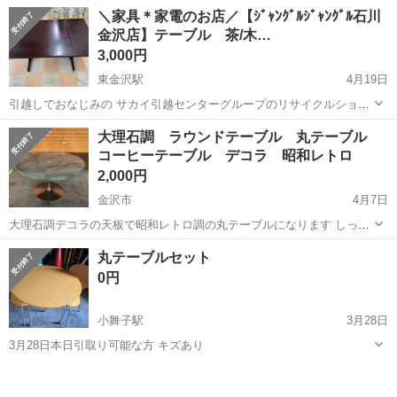
します! 〈具体的な仕事内容〉 ・出入車両や周囲を利用する歩行者の
アルバイト・パート
＼家具＊家電のお店／【ｼﾞｬﾝｸﾞﾙｼﾞｬﾝｸﾞﾙ石川
誘導 事故やトラブルを未然に防ぎ、歩行者と車両の安全を守ります!
金沢店】テーブル 茶/木…
未経験でも安心の研修あり 3日間...
3,000円
東金沢駅
4月19日
引越しでおなじみの サカイ引越センターグループのリサイクルショッ
プ ジャングルジャングル石川金沢店です(*^^*) 店頭ご購入の際に「ジ
石川
金沢市
東金沢駅
テーブル
大理石調 ラウンドテーブル 丸テーブル
モティを見た」と言っていただくと、ジモティ限定価格(表示価格より
コーヒーテーブル デコラ 昭和レトロ
7%O...
2,000円
金沢市
4月7日
大理石調デコラの天板で昭和レトロ調の丸テーブルになります しっか
りとした作りです 状態はとても綺麗です サイズ 直径90センチ 高さ
石川
金沢市
テーブル
デコラ
丸テーブルセット
52センチ
0円
小舞子駅
3月28日
3月28日本日引取り可能な方 キズあり
石川
能美市
小舞子駅
テーブル
テーブルセット