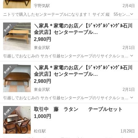
宇野気駅
2月4日
ニトリで購入したセンターテーブルになります！ サイズ 縦 55センチ
横 80センチ 高 37センチ まだまだ使える品物ですのでよろしくお
石川
かほく市
宇野気駅
テーブル
センター
＼家具＊家電のお店／【ｼﾞｬﾝｸﾞﾙｼﾞｬﾝｸﾞﾙ石川
願いします！
金沢店】センターテーブル…
2,980円
東金沢駅
2月1日
引越しでおなじみの サカイ引越センターグループのリサイクルショッ
プ ジャングルジャングル石川金沢店です(*^^*) 店頭ご購入の際に「ジ
石川
金沢市
東金沢駅
テーブル
ジャングル
＼家具＊家電のお店／【ｼﾞｬﾝｸﾞﾙｼﾞｬﾝｸﾞﾙ石川
モティを見た」と言っていただくと、ジモティ限定価格(表示価格より
金沢店】センターテーブル…
7%O...
2,980円
東金沢駅
2月1日
引越しでおなじみの サカイ引越センターグループのリサイクルショッ
プ ジャングルジャングル石川金沢店です(*^^*) 店頭ご購入の際に「ジ
石川
金沢市
東金沢駅
テーブル
ジャングル
取引中 藤 ラタン テーブルセット
モティを見た」と言っていただくと、ジモティ限定価格(表示価格より
1,000円
7%O...
松任駅
1月29日