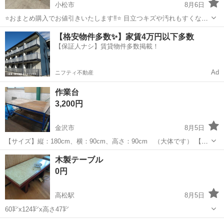
小松市
8月6日
⭐️おまとめ購入でお値引きいたします‼︎⭐️ 目立つキズや汚れもすくなく
美品です サイズは画像を参照してください ☑︎受け渡しについて🚚 基
石川
小松市
テーブル
ハウス
【格安物件多数✨】家賃4万円以下多数
本的に小松市若杉町にあります 保管倉庫での受け渡しになります ⚠️お
【保証人ナシ】賃貸物件多数掲載！
車への積み...
Ad
ニフティ不動産
作業台
3,200円
金沢市
8月5日
【サイズ】縦：180cm、横：90cm、高さ：90cm （大体です） 【傷
などの状態】劣化はしております。 【アピールポイント】上面が木製
石川
金沢市
テーブル
プラダン
木製テーブル
ですがプラダンなどを敷けばまだまだ使えます！ だいたいこのサイズ
0円
のものが計5つあり...
高松駅
8月5日
60㌢x124㌢x高さ47㌢
石川
かほく市
高松駅
テーブル
木製