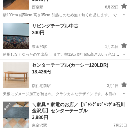
西泉駅
8月22日
横100cm 縦50cm 高さ35cm 引越しのため無く無く出品します。 でき
るだけ早くとりにきてくれる方を優先させていただきます。 よろしく
石川
金沢市
西泉駅
テーブル
リビングテーブル中古
おねがいします。
300円
東金沢駅
1月21日
使用しなくなったので出品し ます。幅120x奥行60x高さ38cm 色はブ
ラウン表面など傷、ハゲあります。受け渡し場所は自宅まで お願い致
石川
金沢市
東金沢駅
テーブル
リビング
センターテーブル(カーシー120LBR)
します。北陸薬局付近になります。土曜か日曜の日中引き渡し可能で
18,426円
す。
額住宅前駅
3月1日
天板にダメージ加工が施され、クラシカルなデザインです。木目の風
合いが楽しめるパイン材を使用。 ［ 20,268円（税込）］
石川
野々市市
額住宅前駅
テーブル
カーシー
＼家具＊家電のお店／【ｼﾞｬﾝｸﾞﾙｼﾞｬﾝｸﾞﾙ石川
金沢店】センターテーブル…
3,980円
東金沢駅
7月23日