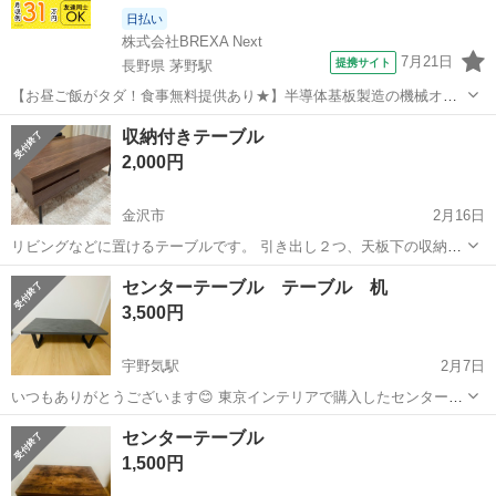
日払い
株式会社BREXA Next
7月21日
提携サイト
長野県 茅野駅
【お昼ご飯がタダ！食事無料提供あり★】半導体基板製造の機械オペ
レーターや検査作業！未経験活躍中★カップル＆友達同士の応募OK！
長野
茅野市
茅野駅
その他
収納付きテーブル
赴任旅費会社負担★嬉しい無料送迎◎正社員登用制度あり！マイカー
2,000円
通勤OK！無料駐車場完備！《長野県茅...
金沢市
2月16日
リビングなどに置けるテーブルです。 引き出し２つ、天板下の収納も
あります。 サイズは幅112cm×53cm×高さ45cmです。 傷や汚れ等もな
石川
金沢市
テーブル
リビング
センターテーブル テーブル 机
く、綺麗な状態です。
3,500円
宇野気駅
2月7日
いつもありがとうございます😊 東京インテリアで購入したセンターテ
ーブルになります！ 購入時1万3千円でした。 1年弱しか使用していな
石川
かほく市
宇野気駅
テーブル
センター
センターテーブル
い為美品です！ 天板もセラミック素材なので傷つきにくくなっており
1,500円
ます！ グレーとブラックの...