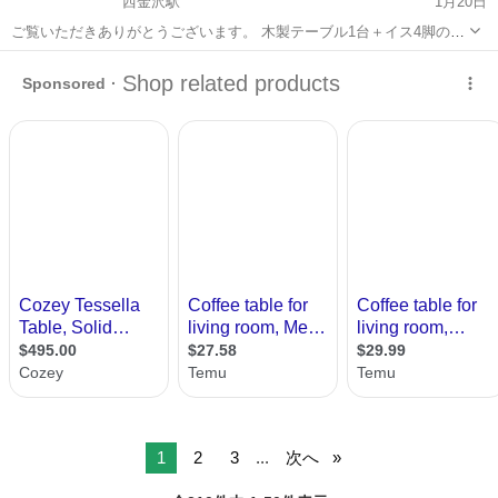
西金沢駅
1月20日
ご覧いただきありがとうございます。 木製テーブル1台＋イス4脚のセ
ットでの出品です。 ダイニングセットとしてはもちろん、会議テーブ
石川
金沢市
西金沢駅
テーブル
イス
ル・事務所用・作業用などにもお使いいただけます。 ■ セット内容 ・
木製テ...
1
2
3
...
次へ