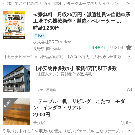
引越しでおなじみの サカイ引越センターグループのリサイクルショッ
プ ジャングルジャングル石川金沢店です(*^^*) 店頭ご購入の際に「ジ
石川
金沢市
東金沢駅
テーブル
ジャングル
≪寮無料・月収25万円・派遣社員≫自動車系
モティを見た」と言っていただくと、ジモティ限定価格(表示価格より
工場での機械操作・製造オペレーター …
7%O...
時給1,230円
日払い
株式会社BREXA Next
7月21日
提携サイト
長野県 南松本駅
【カーナビゲーション部品の組立】月収例25万円／入社祝い金10万
円！／うれしい土日祝休み★年間休日125日／稼げる夜勤専属！日払い
長野
松本市
南松本駅
その他
【格安物件多数✨】家賃4万円以下多数
OK！ 人気の工場のお仕事 ◇カーナビゲーション部品の組立◇ ■ 業務
【保証人ナシ】賃貸物件多数掲載！
内容 車載用カーナビゲ...
Ad
ニフティ不動産
テーブル 机 リビング こたつ モダ
ン インダストリアル
2,000円
金沢駅
7月6日
引取りに来れる方や即決の方優先 リビングテーブル こたつテーブル