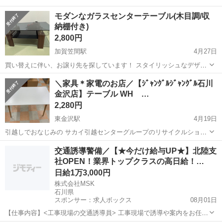
モダンなガラスセンターテーブル(木目調/収
納棚付き)
2,800円
加賀笠間駅
4月27日
買い替えに伴い、お譲り先を探しています！ スタイリッシュなデザイ
ンで、どんなお部屋にも合わせやすいセンターテーブルです。 【特
石川
白山市
加賀笠間駅
テーブル
ガラス
＼家具＊家電のお店／【ｼﾞｬﾝｸﾞﾙｼﾞｬﾝｸﾞﾙ石川
徴】 * **デザイン:** スモーク調のガラス天板と、温かみのある木目調
金沢店】テーブル WH …
の脚が組み合わさった...
2,280円
東金沢駅
4月19日
引越しでおなじみの サカイ引越センターグループのリサイクルショッ
プ ジャングルジャングル石川金沢店です(*^^*) 店頭ご購入の際に「ジ
石川
金沢市
東金沢駅
テーブル
交通誘導警備／【★今だけ給与UP★】北陸支
モティを見た」と言っていただくと、ジモティ限定価格(表示価格より
社OPEN！業界トップクラスの高日給！…
7%O...
日給1万3,000円
株式会社MSK
石川県
スポンサー：求人ボックス
08月01日
【仕事内容】<工事現場の交通誘導員> 工事現場で誘導や案内をお任せ