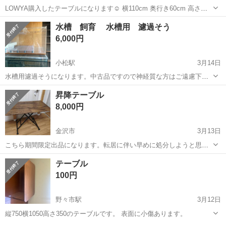
LOWYA購入したテーブルになります☺️ 横110cm 奥行き60cm 高さ
46.5cm テーブルが上がるので、 ソファに座りながらパソコン作業な
石川
小松市
小松駅
テーブル
LOWYA
水槽 飼育 水槽用 濾過そう
どができます。 収納もたくさん入ります✨ このカラーは完売品になり
6,000円
ます。...
小松駅
3月14日
水槽用濾過そうになります。中古品ですので神経質な方はご遠慮下さ
い。
石川
小松市
小松駅
テーブル
水槽
昇降テーブル
8,000円
金沢市
3月13日
こちら期間限定出品になります。転居に伴い早めに処分しようと思う
ので興味のある方は気軽にお問い合わせ下さい。 昇降テーブル キャ
石川
金沢市
テーブル
ガス
テーブル
スター付き サイズ 幅100cm×奥行55cm オイルとガスの圧力により
100円
11〜70cmまで高さを...
野々市駅
3月12日
縦750横1050高さ350のテーブルです。 表面に小傷あります。