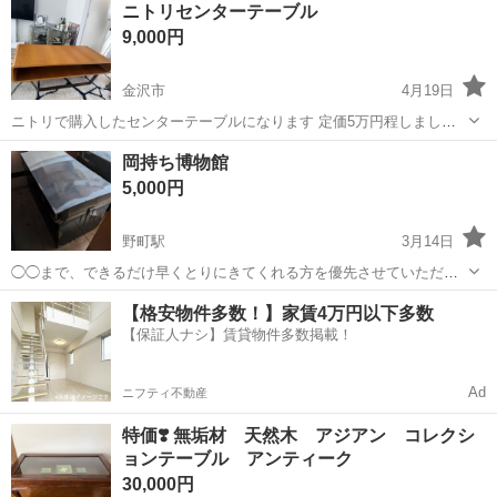
ニトリセンターテーブル
9,000円
金沢市
4月19日
ニトリで購入したセンターテーブルになります 定価5万円程しまし
た。 比較的に綺麗ですが細かなスレ、キズなどあります 写真で確認お
石川
金沢市
テーブル
センター
岡持ち博物館
願いします。 県内でしたらお届けもします。
5,000円
野町駅
3月14日
◯◯まで、できるだけ早くとりにきてくれる方を優先させていただき
ます。 よろしくおねがいします。
石川
金沢市
野町駅
テーブル
博物館
【格安物件多数！】家賃4万円以下多数
【保証人ナシ】賃貸物件多数掲載！
Ad
ニフティ不動産
特価❣️ 無垢材 天然木 アジアン コレクシ
ョンテーブル アンティーク
30,000円