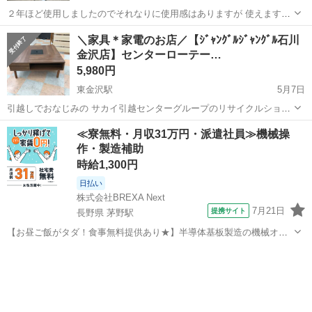
２年ほど使用しましたのでそれなりに使用感はありますが 使えます。
お値引きか可能です。 返品交換は受付かねます。
石川
野々市市
テーブル
センター
＼家具＊家電のお店／【ｼﾞｬﾝｸﾞﾙｼﾞｬﾝｸﾞﾙ石川
金沢店】センターローテー…
5,980円
東金沢駅
5月7日
引越しでおなじみの サカイ引越センターグループのリサイクルショッ
プ ジャングルジャングル石川金沢店です(*^^*) 店頭ご購入の際に「ジ
石川
金沢市
東金沢駅
テーブル
ジャングル
≪寮無料・月収31万円・派遣社員≫機械操
モティを見た」と言っていただくと、ジモティ限定価格(表示価格より
作・製造補助
7%O...
時給1,300円
日払い
株式会社BREXA Next
7月21日
提携サイト
長野県 茅野駅
【お昼ご飯がタダ！食事無料提供あり★】半導体基板製造の機械オペ
レーターや検査作業！未経験活躍中★カップル＆友達同士の応募OK！
長野
茅野市
茅野駅
その他
赴任旅費会社負担★嬉しい無料送迎◎正社員登用制度あり！マイカー
通勤OK！無料駐車場完備！《長野県茅...