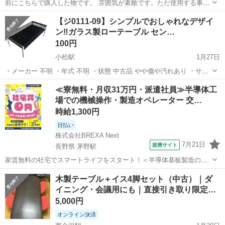
前にこちらで購入した物です。 雰囲気が素敵です。ただ使用する事が
ほとんどなかったので 出品する事にしました。 1人掛け椅子の1つは座
石川
白山市
松任駅
テーブル
ラタン
【ジ0111-09】シンプルでおしゃれなデザイ
面のクッションはありません。 経年劣化などもありよく見ると全体的
ン‼️ガラス製ローテーブル セン…
に傷みはあります。 使用には...
100円
小松駅
1月27日
・メーカー 不明 ・年式 不明 ・状態 中古品 やや傷や汚れあり ・サイ
ズ 幅:110mm奥行:550mw高さ:400mm ・値引き 要相談 ・他商品との
石川
小松市
小松駅
テーブル
センター
≪寮無料・月収31万円・派遣社員≫半導体工
セット売り 要相談 ・単品購入 要相談 ・配達サービス ...
場での機械操作・製造オペレーター 交…
時給1,300円
日払い
株式会社BREXA Next
7月21日
提携サイト
長野県 茅野駅
家賃無料の社宅でスマートライフをスタート！＜半導体基板製造の機
械操作・検査＞ランチ代もかからないオトクな職場◎／稼ぎもしっか
長野
茅野市
茅野駅
その他
木製テーブル＋イス4脚セット（中古）｜ダ
り！月収例31万円／長野県茅野市 半導体基板の製造・検査 クリーンル
イニング・会議用にも｜直接引き取り限定…
ーム内で、半導体基板の製造や検...
5,000円
オンライン決済