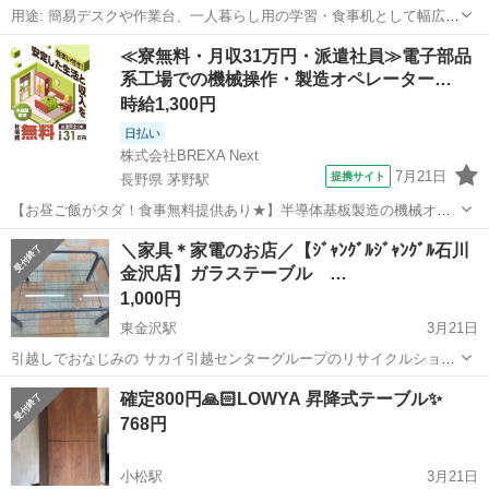
用途: 簡易デスクや作業台、一人暮らし用の学習・食事机として幅広く
利用されています。 構造: テーブル、椅子ともに折りたたみが可能
石川
金沢市
西泉駅
テーブル
デスク
≪寮無料・月収31万円・派遣社員≫電子部品
で、使用しない時はわずかな隙間に収納できるコンパクトな設計で
系工場での機械操作・製造オペレーター…
す。 素材: 天板と座面は木目調の...
時給1,300円
日払い
株式会社BREXA Next
7月21日
提携サイト
長野県 茅野駅
【お昼ご飯がタダ！食事無料提供あり★】半導体基板製造の機械オペ
レーターや検査作業！未経験活躍中★カップル＆友達同士の応募OK！
長野
茅野市
茅野駅
その他
＼家具＊家電のお店／【ｼﾞｬﾝｸﾞﾙｼﾞｬﾝｸﾞﾙ石川
赴任旅費会社負担★嬉しい無料送迎◎正社員登用制度あり！マイカー
金沢店】ガラステーブル …
通勤OK！無料駐車場完備！《長野県茅...
1,000円
東金沢駅
3月21日
引越しでおなじみの サカイ引越センターグループのリサイクルショッ
プ ジャングルジャングル石川金沢店です(*^^*) 店頭ご購入の際に「ジ
石川
金沢市
東金沢駅
テーブル
ジャングル
確定800円🙏🏻LOWYA 昇降式テーブル✨
モティを見た」と言っていただくと、ジモティ限定価格(表示価格より
768円
7%O...
小松駅
3月21日