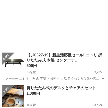
【ジ0327-19】新生活応援セール‼️ニトリ 折
りたたみ式 木製 センターテ…
500円
小松駅
3月27日
・メーカー ニトリ ・年式 不明 ・状態 中古品 目立つような傷や汚れ
なし 折りたたみ式 棚板の付属あり ・サイズ 幅:900mm奥行:450mm高
石川
小松市
小松駅
テーブル
ニトリ
折りたたみ式のデスクとチェアのセット
さ:320mm ・値引き 要相談 ・他商品とのセット売り 要相談 ...
1,000円
西泉駅
3月24日