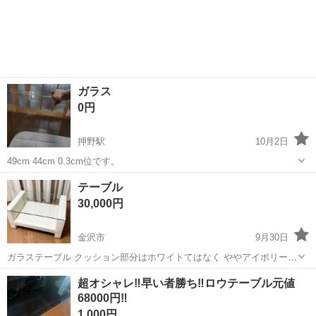
ガラス
0円
押野駅
10月2日
49cm 44cm 0.3cm位です。
石川
金沢市
押野駅
テーブル
ガラス
テーブル
30,000円
金沢市
9月30日
ガラステーブル クッション部分はホワイトてはなく ややアイボリーで
す
石川
金沢市
テーブル
ガラス
超オシャレ‼️早い者勝ち‼️ロウテーブル元値
68000円‼️
1,000円