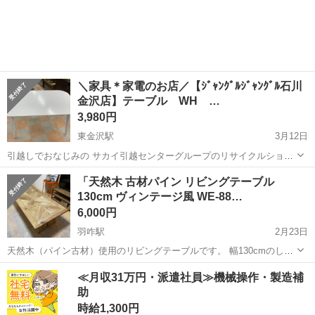
石川
白山市
野々市駅
テーブル
＼家具＊家電のお店／【ｼﾞｬﾝｸﾞﾙｼﾞｬﾝｸﾞﾙ石川
金沢店】テーブル WH …
3,980円
東金沢駅
3月12日
引越しでおなじみの サカイ引越センターグループのリサイクルショッ
プ ジャングルジャングル石川金沢店です(*^^*) 店頭ご購入の際に「ジ
石川
金沢市
東金沢駅
テーブル
ジャングル
「天然木 古材パイン リビングテーブル
モティを見た」と言っていただくと、ジモティ限定価格(表示価格より
130cm ヴィンテージ風 WE-88…
7%O...
6,000円
羽咋駅
2月23日
天然木（パイン古材）使用のリビングテーブルです。 幅130cmのしっ
かりしたサイズで存在感があります。 ヴィンテージ・男前インテリ
石川
羽咋市
羽咋駅
テーブル
パイン
≪月収31万円・派遣社員≫機械操作・製造補
ア・ナチュラル系がお好きな方におすすめです。 古材を使用した重厚
助
感のあるテーブル...
時給1,300円