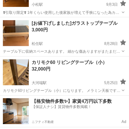
小松駅
9月3日
❣️引取り限定❣️ 1年くらい使用した後家族が増えて手狭になった為カバ
ーを掛けてしまってあります。 天板にガラスが埋め込まれていて天板
石川
小松市
小松駅
テーブル
無垢材
[お値下げしました]ガラストップテーブル
を開けて中に物を飾れます。 猫脚でとても雰囲気のあるテーブルです
3,000円
ので、お家のリビング...
松任駅
8月28日
テーブル下に収納スペースあります。 細かな傷ありますがまたまだ使
用可能です。 お安くしているのでお値下げご遠慮ください。 サイズ横
石川
白山市
松任駅
テーブル
ガラス
カリモク60 リビングテーブル（小）
103✖️縦46✖️高さ35センチ お引き渡しは土日になります。 宜しくお願
32,000円
いいたします。
大河端駅
5月25日
カリモク60リビングテーブル（小）になります。 メラミン天板です。
色はウォールナット。 20年ほど前に購入してからほとんど使っていま
石川
金沢市
大河端駅
テーブル
カリモク
【格安物件多数✨】家賃4万円以下多数
せん。飾りで置いてました。 4本の足のところに少しキズあります。
【保証人ナシ】賃貸物件多数掲載！
天板もキレイですので状態は...
Ad
ニフティ不動産