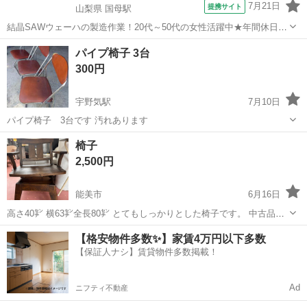
7月21日
提携サイト
山梨県 国母駅
結晶SAWウェーハの製造作業！20代～50代の女性活躍中★年間休日
120日＆土日祝休み！クリーンルーム内でのお仕事！日払い制度利用可
山梨
国母駅
その他
パイプ椅子 3台
◎正社員登用制度あり！マイカー通勤可！《山梨県中巨摩郡昭和町》
300円
人気の工場のお仕事 ◇結晶...
宇野気駅
7月10日
パイプ椅子 3台です 汚れあります
石川
かほく市
宇野気駅
テーブル
椅子
2,500円
能美市
6月16日
高さ40㌢ 横63㌢全長80㌢ とてもしっかりとした椅子です。 中古品で
すが、とてもキレイです。
石川
能美市
テーブル
【格安物件多数✨】家賃4万円以下多数
【保証人ナシ】賃貸物件多数掲載！
Ad
ニフティ不動産