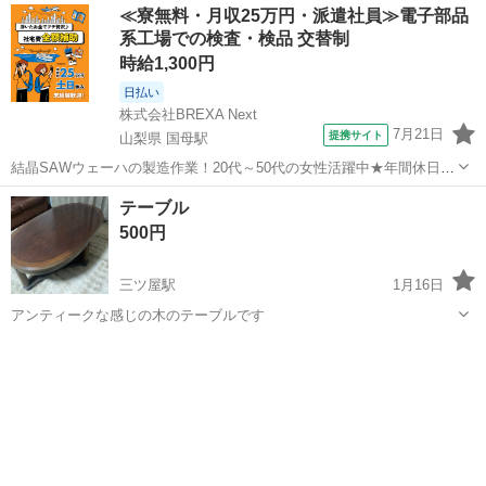
≪寮無料・月収25万円・派遣社員≫電子部品
系工場での検査・検品 交替制
時給1,300円
日払い
株式会社BREXA Next
7月21日
提携サイト
山梨県 国母駅
結晶SAWウェーハの製造作業！20代～50代の女性活躍中★年間休日
120日＆土日祝休み！クリーンルーム内でのお仕事！日払い制度利用可
山梨
国母駅
その他
テーブル
◎正社員登用制度あり！マイカー通勤可！《山梨県中巨摩郡昭和町》
500円
人気の工場のお仕事 ◇結晶...
三ツ屋駅
1月16日
アンティークな感じの木のテーブルです
石川
金沢市
三ツ屋駅
テーブル
アンティーク