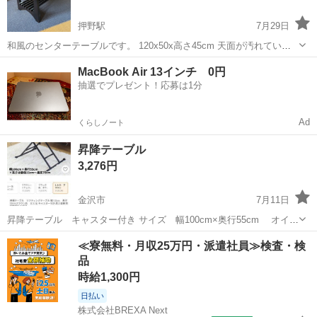
押野駅
7月29日
和風のセンターテーブルです。 120x50x高さ45cm 天面が汚れていま
すが、清掃で綺麗になると思います。
石川
金沢市
押野駅
テーブル
MacBook Air 13インチ 0円
抽選でプレゼント！応募は1分
Ad
くらしノート
昇降テーブル
3,276円
金沢市
7月11日
昇降テーブル キャスター付き サイズ 幅100cm×奥行55cm オイル
とガスの圧力により11〜70cmまで高さを無段階調整できます。 ダイ
石川
金沢市
テーブル
ガス
≪寮無料・月収25万円・派遣社員≫検査・検
ニングテーブル、ソファーテーブルにも使えるので使用用途は幅広く
品
て便利です。使...
時給1,300円
日払い
株式会社BREXA Next