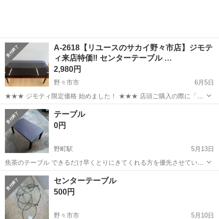
A-2618【リユースのサカイ野々市店】ジモテ
ィ来店特価‼ センターテーブル …
2,980円
野々市市
6月5日
★★★ ジモティ限定価格 始めました！ ★★★ 店頭ご購入の際に「ジ
モティを見た」と言っていただくと、ジモティ限定価格(表示価格より
石川
野々市市
テーブル
サカイ
テーブル
7%OFF)でのご購入が可能です。 是非、店頭にてスタッフまでお伝え
0円
くださいませ。 ...
野町駅
5月13日
焦茶のテーブル できるだけ早くとりにきてくれる方を優先させていた
だきます。 よろしくおねがいします。
石川
金沢市
野町駅
テーブル
センターテーブル
500円
野々市市
5月10日