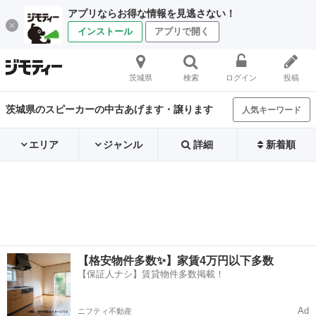
アプリならお得な情報を見逃さない！
インストール
アプリで開く
茨城県
検索
ログイン
投稿
茨城県のスピーカーの中古あげます・譲ります
人気キーワード
エリア
ジャンル
詳細
新着順
【格安物件多数✨】家賃4万円以下多数
【保証人ナシ】賃貸物件多数掲載！
Ad
ニフティ不動産