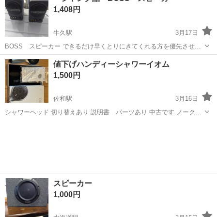
1,408円
牛久駅
3月17日
BOSS スピーカー できるだけ早くとりにきてくれる方を優先させて
いただきます。 よろしくおねがいします。
茨城
牛久市
牛久駅
オーディオ
ジャンク品
値下げハンディーシャワーイオム
1,500円
佐和駅
3月16日
シャワーヘッド 切り替えあり 説明書 パーツあり 中古です ノークレ
ームノーリターンです
茨城
ひたちなか市
佐和駅
オーディオ
シャワーヘッド
スピーカー
1,000円