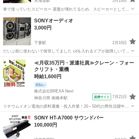
水海道駅
3月15日
車で使っていたスピーカー 基盤が壊れてるため、スピーカーとして使
っていました。
茨城
常総市
水海道駅
オーディオ
基盤
SONYオーディオ
3,000円
下妻駅
2月10日
だいぶ前に使わないで保管してました cdを入れるドアが故障しいて開
く時と開かない時があります。 カラオケでよく使っていて、マイク入
茨城
下妻市
下妻駅
オーディオ
SONY
≪月収35万円・派遣社員≫クレーン・フォー
力も使えます スピーカーも聞こえて使えます。
クリフト・重機
時給1,600円
日払い
株式会社BREXA Next
7月21日
提携サイト
神奈川県 南橋本駅
リチウムイオン電池の原料運搬・投入作業！20～50代の男性活躍中★
ワンルーム寮完備！赴任旅費会社負担！年間休日130日★フォークリフ
神奈川
相模原市
南橋本駅
その他
SONY HT-A7000 サウンドバー
ト免許お持ちの方、活躍中！就業先食堂利用可★《神奈川県相模原
100,000円
市》 人気の工場のお仕事 ◇電...