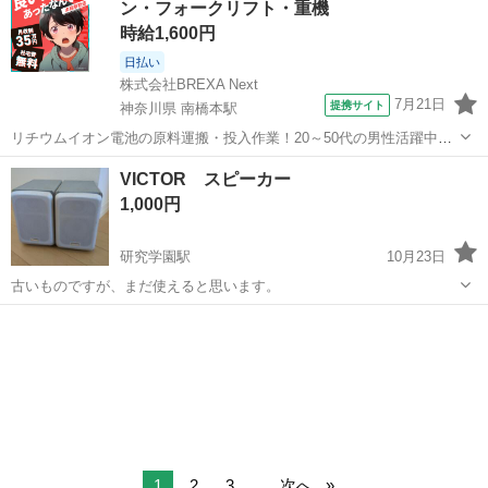
ン・フォークリフト・重機
テムです。 テーブルや箱など、バイブ...
時給1,600円
日払い
株式会社BREXA Next
7月21日
提携サイト
神奈川県 南橋本駅
リチウムイオン電池の原料運搬・投入作業！20～50代の男性活躍中★
ワンルーム寮完備！赴任旅費会社負担！年間休日130日★フォークリフ
神奈川
相模原市
南橋本駅
その他
VICTOR スピーカー
ト免許お持ちの方、活躍中！就業先食堂利用可★《神奈川県相模原
1,000円
市》 人気の工場のお仕事 ◇電...
研究学園駅
10月23日
古いものですが、まだ使えると思います。
茨城
つくば市
研究学園駅
オーディオ
VICTOR
1
2
3
...
次へ