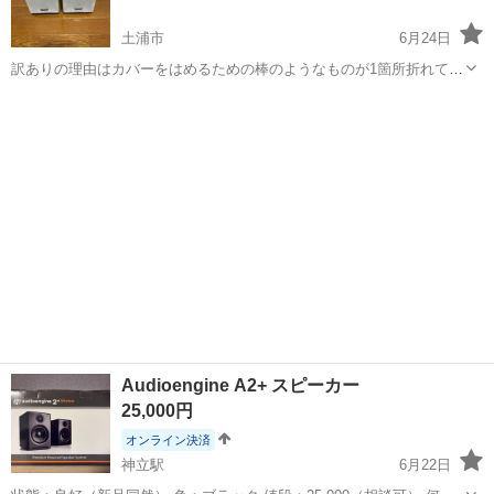
土浦市
6月24日
訳ありの理由はカバーをはめるための棒のようなものが1箇所折れてし
まっている事でございますが他の3本で問題なく装着できるので使用に
茨城
土浦市
オーディオ
あたり問題はないかと思われます。 全体的に大きな傷もなく綺麗だと
思います。
Audioengine A2+ スピーカー
25,000円
オンライン決済
神立駅
6月22日