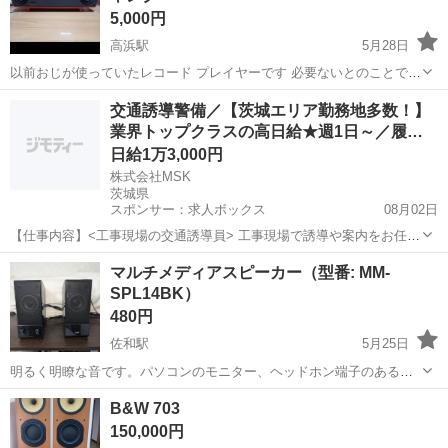
5,000円
高浜駅
5月28日
以前おじが使っていたレコード プレイヤーです 必要ないとのことでい
ただきました いちおう動くのですが レコードを かけてみると 歌は聞
茨城
小美玉市
高浜駅
オーディオ
レコード
交通誘導警備／【茨城エリア勤務地多数！】
こえますが普通に聞ける状態ではありません。 ジャンク品とお考えく
業界トップクラスの高日給★週1日～／履
ださい。 どなたか修繕し...
歴…
日給1万3,000円
株式会社MSK
茨城県
スポンサー：求人ボックス
08月02日
【仕事内容】<工事現場の交通誘導員> 工事現場で誘導や案内をお任せ
します! 〈具体的な仕事内容〉 ・出入車両や周囲を利用する歩行者の
アルバイト・パート
マルチメディアスピーカー（型番: MM-
誘導 事故やトラブルを未然に防ぎ、歩行者と車両の安全を守ります!
SPL14BK）
未経験でも安心の研修あり 3日間...
480円
佐和駅
5月25日
明るく明瞭な音です。パソコンのモニター、ヘッドホン端子のあるス
マホの音の再生、テレビの音を近くではっきりと聞き取りたい等に最
茨城
ひたちなか市
佐和駅
オーディオ
マルチメディア
B&W 703
適です。 サンワサプライ株式会社のマルチメディアスピーカー（型番:
150,000円
MM-SPL14BK）の仕様情報...