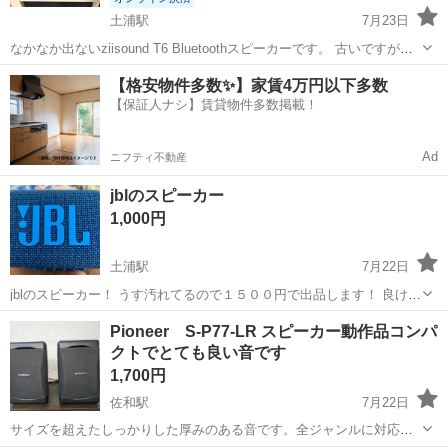
土浦駅
7月23日
なかなか出ないziisound T6 Bluetoothスピーカーです。 古いですがま
だまだ使える商品です。 パソコンやテレビにもBluetoothで接続出来る
茨城
稲敷郡
土浦駅
オーディオ
【格安物件多数✨】家賃4万円以下多数
ので映画など迫力ある音量で楽しめます。
【保証人ナシ】賃貸物件多数掲載！
Ad
ニフティ不動産
jblのスピーカー
1,000円
土浦駅
7月22日
jblのスピーカー！ うす汚れてるので１５００円で出品します！ 良けれ
ば是非！
茨城
稲敷郡
土浦駅
オーディオ
Pioneer S-P77-LR スピーカー動作品コンパ
クトでとても良い音です
1,700円
佐和駅
7月22日
サイズを超えたしっかりした厚みのある音です。全ジャンルに対応し