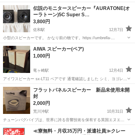
にご相談下さい！ ♪Used beautiful item ❉We also accept inquiries
茨城
稲敷市
オーディオ
Logicool
伝説のモニタースピーカー『AURATONE(オ
regarding sh...
ーラトーン)5C Super S…
3,800円
佐和駅
12月7日
小型のスピーカーです。 かなり前の物です。https://umbrella-
company.jp/brand/auratone/ 現行品が91800円で売られています。 片方
茨城
ひたちなか市
佐和駅
オーディオ
AIWA スピーカー(ペア)
のコーン紙が破損し、ペーパーボンドやテープで補修し...
モニタースピーカー
1,000円
竜ヶ崎駅
12月4日
アイワスピーカー sx-LT11 ペアです 通電確認しました シミ、ヨゴレあ
ります 現品確認の上、 ご購入をお願いいたします お取引は、関東鉄
茨城
龍ケ崎市
竜ヶ崎駅
オーディオ
AIWA
フラットパネルスピーカー 新品未使用未開
道竜ヶ崎駅前 青い空リサイクルの店内、 平日の 11時～17時の間
封
で、...
2,000円
荒川沖駅
10月31日
チューンバグバイブは、世界に誇る音響技術を保有する英国エヌエッ
クスティー社のテクノロジーを採用し、米国シリコンバレーグローバ
茨城
稲敷郡
荒川沖駅
オーディオ
英国
≪寮無料・月収35万円・派遣社員≫クレー
ル社の特許技術による製造されたプロフラットパネルスピーカーシス