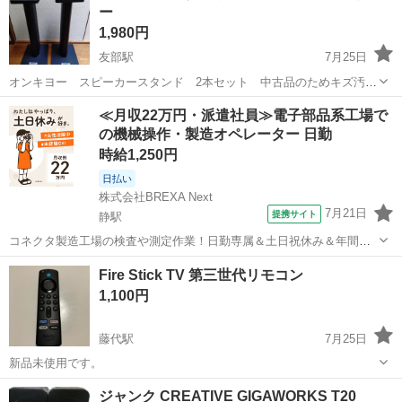
ー
1,980円
友部駅
7月25日
オンキヨー スピーカースタンド 2本セット 中古品のためキズ汚れ
有ります。 高さ約62cm 上面のサイズ約18cm✕23cm 台座のサイズ約
茨城
笠間市
友部駅
オーディオ
オンキヨー
≪月収22万円・派遣社員≫電子部品系工場で
25cm✕29cm
の機械操作・製造オペレーター 日勤
時給1,250円
日払い
株式会社BREXA Next
7月21日
提携サイト
静駅
コネクタ製造工場の検査や測定作業！日勤専属＆土日祝休み＆年間休
日128日★クリーンルーム内作業★マイカー通勤OK＆無料駐車場あり
茨城
常陸大宮市
静駅
その他
Fire Stick TV 第三世代リモコン
★就業先食堂利用可！日払い制度あり！《茨城県常陸大宮市》 人気の
1,100円
工場のお仕事 ◇コネクタ製造工...
藤代駅
7月25日
新品未使用です。
茨城
取手市
藤代駅
オーディオ
Fire
ジャンク CREATIVE GIGAWORKS T20