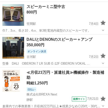
茨城
つくば市
つくば駅
オーディオ
スピーカーミニ型中古
800円
笠間駅
7月4日
巾7．3㎝、長さ10．4㎝、単3乾電池内蔵型のスピーカーです。
茨城
笠間市
笠間駅
オーディオ
単3
DALIとDENONのスピーカー＋アンプ
350,000円
オンライン決済
古河駅
7月2日
型番 DALI OBERON 7 LR SUB E-12F OBERON VOKAL ...
茨城
古河市
古河駅
オーディオ
≪月収23万円・派遣社員≫機械操作・製造補
助
時給1,250円
日払い
株式会社BREXA Next
7月21日
提携サイト
静駅
倉庫内での事務業務！月収例22万円以上★残業少なめ◎20代・30代・