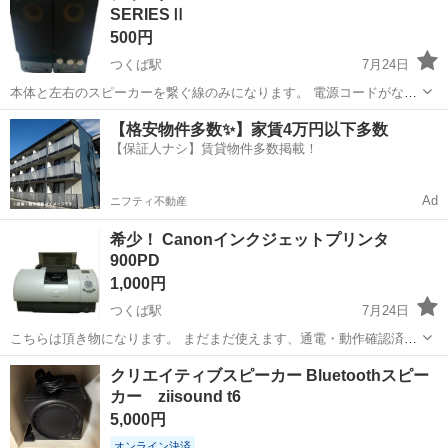
SERIESⅡ
500円
つくば駅
7月24日
本体と左右のスピーカーを繋ぐ線のみになります。 電源コードがない
為、現時点では使用出来るかはわかりません。 CREATIVE
茨城
土浦市
つくば駅
オーディオ
ジャンク
【格安物件多数✨】家賃4万円以下多数
GIGAWORKS T20 SERIESⅡ https://jp.creative.com/...
【保証人ナシ】賃貸物件多数掲載！
Ad
ニフティ不動産
希少！ Canonインクジェットプリンタ
900PD
1,000円
つくば駅
7月24日
こちらは頂き物になります。 まだまだ使えます、通電・動作確認済で
す。 そういうの気にならない方にはお得だと思います。 ガソリン代を
茨城
土浦市
つくば駅
オーディオ
クリエイティブスピーカー Bluetoothスピー
お支払い頂ければご希望の場所までお届けも可能です、詳しくはご相
カー ziisound t6
インクジェットプリンタ
談ください。 よろしくお...
5,000円
オンライン決済