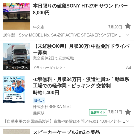
ます。サイズは写真4 の500mm ペットボトルとの比較をご参照くださ
茨城
ひたちなか市
佐和駅
オーディオ
コンパクト
本日限りの値段SONY HT-Z9F サウンドバー
い。ネットで6500円から8000円で売られています。写真5を参照くだ
8,000円
さい。 パイオニア...
牛久市
7月20日
18年製 Sony MODEL No. SA-Z9F ACTIVE SPEAKER SYSTEM サ
ウンドバー （美品）のみ リモコンとサブウーファーありません サ
茨城
牛久市
オーディオ
49インチ
【未経験OK🚚】月収30万↑中型免許ドライバ
ウンドバーのみの使用でも ハイレゾで音もいい感じです ...
ー募集
完全週休2日で安定転職
Ad
ドライバーダイレクト
≪寮無料・月収34万円・派遣社員≫自動車系
工場での軽作業・ピッキング 交替制
時給1,400円
日払い
株式会社BREXA Next
7月21日
提携サイト
磯原駅
【自動車用の金属部品製造】資格や経験は不問／時給1,400円／赴任旅
費会社負担／正社員登用のチャンスあり／食堂利用可能／マイカー通
茨城
北茨城市
磯原駅
その他
スピーカーケーブル3m2本美品
勤OK《茨城県茨城市》 人気の工場のお仕事 ◇トラックの金属部品の