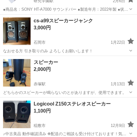
研究学園駅
2月6日
●商品名：SONY HT-A7000 サウンドバー ●製造年月：2022年製 ●状
態：箱に破れや傷みが有ります グリルネットに歪みや凹みありませ
茨城
つくば市
研究学園駅
オーディオ
SONY
cs-a99スピーカージャンク
ん。 自宅リビングで使用してました。 目立った汚れや傷はなく、中古
3,000円
品とし...
石岡市
1月22日
なおせる方 引き取りのみ よろしくお願いします！
茨城
石岡市
オーディオ
ジャンク
スピーカー
2,000円
赤塚駅
1月13日
どちらかのスピーカーが鳴らないのとがありますが、使用できます。
茨城
水戸市
赤塚駅
オーディオ
Logicool Z150ステレオスピーカー
1,100円
稲敷市
12月9日
♪中古美品 動作確認済み ❉配送のご相談も受け付けております！気軽