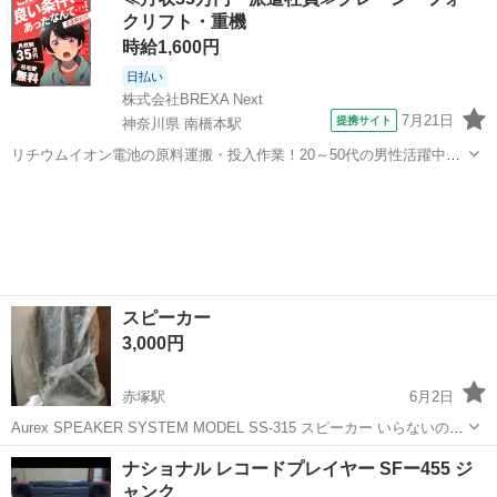
クリフト・重機
時給1,600円
日払い
株式会社BREXA Next
7月21日
提携サイト
神奈川県 南橋本駅
リチウムイオン電池の原料運搬・投入作業！20～50代の男性活躍中★
ワンルーム寮完備！赴任旅費会社負担！年間休日130日★フォークリフ
神奈川
相模原市
南橋本駅
その他
ト免許お持ちの方、活躍中！就業先食堂利用可★《神奈川県相模原
市》 人気の工場のお仕事 ◇電...
スピーカー
3,000円
赤塚駅
6月2日
Aurex SPEAKER SYSTEM MODEL SS-315 スピーカー いらないので
お願いします 傷等は写真通りです
茨城
水戸市
赤塚駅
オーディオ
ナショナル レコードプレイヤー SFー455 ジ
ャンク