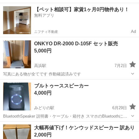
40代の男女活躍中！空調完備で快適作業★食堂利用可◎マイカー通勤
茨城
常陸大宮市
静駅
その他
【ペット相談可】家賃1ヶ月0円物件あり！
OK◎無料駐車場完備！《茨城県常陸大宮市》 人気の工場のお仕事 ◇
無料アプリ
電子部品製造倉庫内の事務...
Ad
ニフティ不動産
ONKYO DR-2000 D-105F セット販売
5,000円
高浜駅
7月2日
写真にある物が全てです 作動確認済みです
茨城
小美玉市
高浜駅
オーディオ
ブルトゥーススピーカー
4,000円
みどりの駅
6月29日
BluetoothSpeaker 説明書・ケーブル・箱付き スマホのBluetoothに繋
げるだけで簡単にスピーカーになります。 キャンプやBBQの時などに
茨城
つくば市
みどりの駅
オーディオ
大幅再値下げ！ケンウッドスピーカー 訳あり
どうですか？ 接続確認済み
2,000円