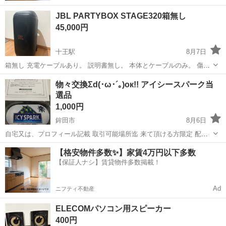
JBL PARTYBOX STAGE320箱無し
45,000円
十王駅
8月7日
箱無し 充電ケーブルあり。 説明書無し。 本体とケーブルのみ。 傷あ
り。※写真 他に多少の傷あり。 音は問題なく出ます。繋がります。
茨城
日立市
十王駅
オーディオ
物々交換Σd(･ω･´｡)ок!! アイシースパーク当
背面のUSBポート類の使用確認してません。多分と言うかほぼ確実に
選品
使えると思います。 問...
1,000円
鉾田市
8月6日
自宅又は、プロフィール記載 取引可能場所迄 来て頂ける方限定 配送
致しません。 物々交換可能な品は、随時更新しております。 別投稿
茨城
鉾田市
オーディオ
場所
【格安物件多数✨】家賃4万円以下多数
ご確認の上、写真付きでお申し込みください。 よろしくお願い致しま
【保証人ナシ】賃貸物件多数掲載！
す。 (*･ω･)*...
Ad
ニフティ不動産
ELECOMパソコン用スピーカー
400円