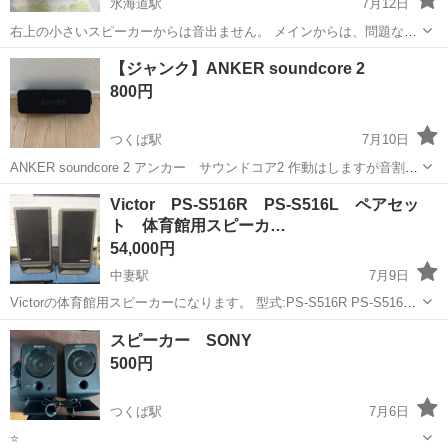
水海道駅
7月12日
右上の小さいスピーカーからは音出ません。 メインからは、問題なく
音出来ます。
茨城
常総市
水海道駅
オーディオ
音出
【ジャンク】ANKER soundcore 2
800円
つくば駅
7月10日
ANKER soundcore 2 アンカー サウンドコア2 作動はしますが音割れ
が出てきたので それ以来使用せず ジャンク扱い、3Nで 修理できる
茨城
つくば市
つくば駅
オーディオ
ANKER
Victor PS-S516R PS-S516L ペアセッ
方、上記了承頂ける方 宜しくお願いします
ト 体育館用スピーカ…
54,000円
中妻駅
7月9日
Victorの体育館用スピーカーになります。 型式:PS-S516R PS-S516L
音出し確認のみ実施済みです。 詳細につきましては、写真をご確認く
茨城
常総市
中妻駅
オーディオ
VOSS
スピーカー SONY
ださい。 受け渡しは常総市です。
500円
つくば駅
7月6日
⭐️