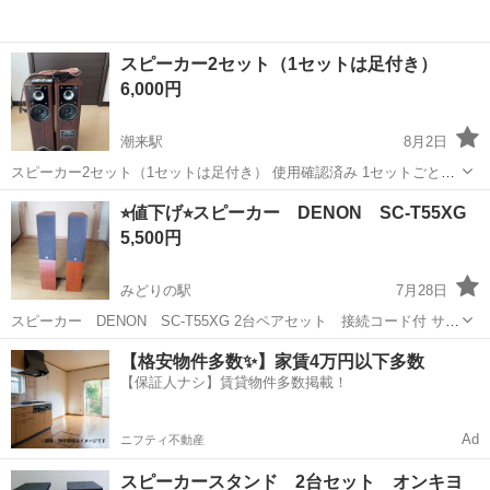
スピーカー2セット（1セットは足付き）
6,000円
潮来駅
8月2日
スピーカー2セット（1セットは足付き） 使用確認済み 1セットごとに
リモコンと配線付いてます 1セットはスピーカーの膨らみ部分凹んで
茨城
潮来市
潮来駅
オーディオ
⭐︎値下げ⭐︎スピーカー DENON SC-T55XG
いますが使用は問題ないです。 袋にいれて保管していましたが、ホコ
5,500円
リがすごいので綺麗にしてから...
みどりの駅
7月28日
スピーカー DENON SC-T55XG 2台ペアセット 接続コード付 サイ
ズ：W190×H950×D250mm，重量：15kg （1台当たり） 引き取り限定
茨城
つくば市
みどりの駅
オーディオ
【格安物件多数✨】家賃4万円以下多数
でお願いします。 みどりの駅、万博記念公園駅、研究学園駅付近...
【保証人ナシ】賃貸物件多数掲載！
Ad
ニフティ不動産
スピーカースタンド 2台セット オンキヨ