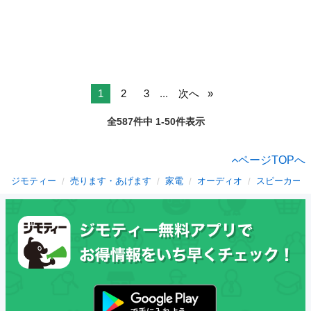
1
2
3
...
次へ
全587件中 1-50件表示
ページTOPへ
ジモティー
売ります・あげます
家電
オーディオ
スピーカー