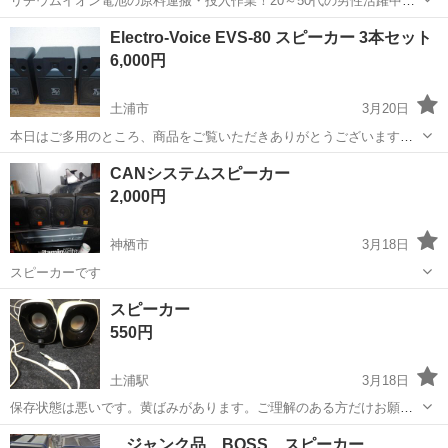
リチウムイオン電池の原料運搬・投入作業！20～50代の男性活躍中★
ワンルーム寮完備！赴任旅費会社負担！年間休日130日★フォークリフ
神奈川
相模原市
南橋本駅
その他
Electro-Voice EVS-80 スピーカー 3本セット
ト免許お持ちの方、活躍中！就業先食堂利用可★《神奈川県相模原
6,000円
市》 人気の工場のお仕事 ◇電...
土浦市
3月20日
本日はご多用のところ、商品をご覧いただきありがとうございます。
ヤフオクで以前購入した Electro-Voice EVS-80 です。 購入時点で「1
茨城
土浦市
オーディオ
セット
CANシステムスピーカー
本は動作不良」との説明がありました。 当方では一度も通電・音出し
2,000円
して...
神栖市
3月18日
スピーカーです
茨城
神栖市
オーディオ
システム
スピーカー
550円
土浦駅
3月18日
保存状態は悪いです。黄ばみがあります。ご理解のある方だけお願い
します。
茨城
土浦市
土浦駅
オーディオ
状態
ジャンク品 BOSS スピーカー