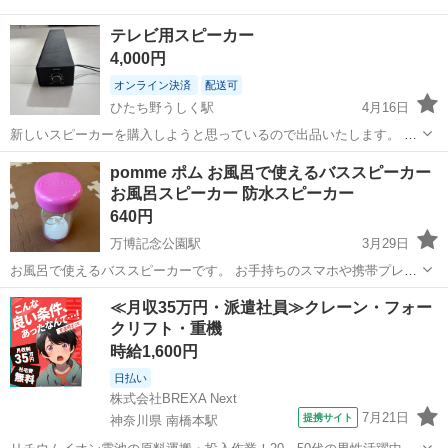
テレビ用スピーカー
4,000円
オンライン決済
配送可
ひたち野うしく駅
4月16日
新しいスピーカーを購入しようと思っているので出品いたします。 音
量も調節でき、音質もいいとおもいます。 問題なく使用していまし
茨城
稲敷郡
ひたち野うしく駅
オーディオ
pomme ポム お風呂で使えるバススピーカー
た。 当時定価3万円ほどしていました。
お風呂スピーカー 防水スピーカー
640円
万博記念公園駅
3月29日
お風呂で使えるバススピーカーです。 お手持ちのスマホや携帯プレー
ヤーをスピーカジャックに接続して、お好きな曲、好みの音量をセッ
茨城
つくば市
万博記念公園駅
オーディオ
風呂
≪月収35万円・派遣社員≫クレーン・フォー
トしてフタを閉めるだけです。 電池は不要。 スピーカーは底面につい
クリフト・重機
ています。 お風呂で使える生活...
時給1,600円
日払い
株式会社BREXA Next
7月21日
提携サイト
神奈川県 南橋本駅