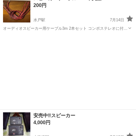
200円
製造◇ ★トラックの金属...
水戸駅
7月14日
オーディオスピーカー用ケーブル3m 2本セット コンポステレオに付属
していたケーブルです。中古美品 取りに来て頂ける方に格安でお譲り
茨城
水戸市
水戸駅
オーディオ
ケーブル
します。
安売中‼️スピーカー
4,000円