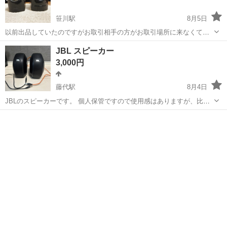
笹川駅
8月5日
以前出品していたのですがお取引相手の方がお取引場所に来なくて連
絡も無かった為再出品致します ノークレームノーリターンでよろしく
茨城
神栖市
笹川駅
オーディオ
JBL スピーカー
お願いします 定型文でのお問い合わせはご遠慮下さい
3,000円
藤代駅
8月4日
JBLのスピーカーです。 個人保管ですので使用感はありますが、比較
的綺麗かと思います。
茨城
取手市
藤代駅
オーディオ