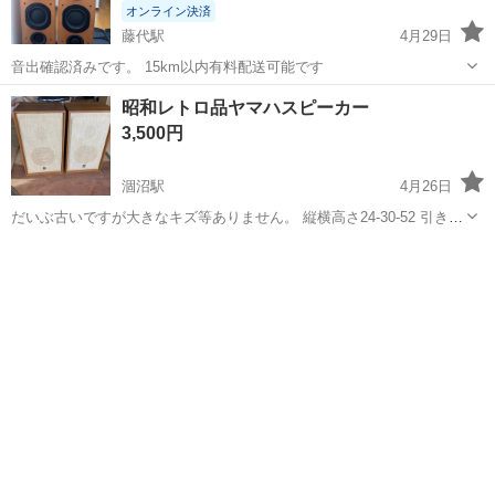
オンライン決済
藤代駅
4月29日
音出確認済みです。 15km以内有料配送可能です
茨城
取手市
藤代駅
オーディオ
音出
昭和レトロ品ヤマハスピーカー
3,500円
涸沼駅
4月26日
だいぶ古いですが大きなキズ等ありません。 縦横高さ24-30-52 引き取
り限定です。
茨城
鉾田市
涸沼駅
オーディオ
レトロ