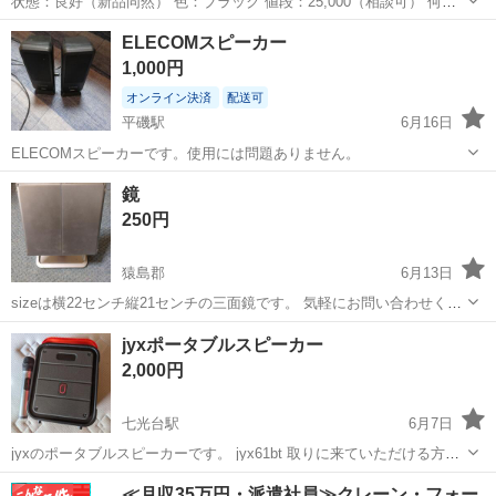
状態：良好（新品同然） 色：ブラック 値段：25,000（相談可） 何か
質問や相談がありましたら遠慮なくご連絡ください。 お届け：発送可
茨城
かすみがうら市
神立駅
オーディオ
届け
ELECOMスピーカー
能（発送料はお客様負担となります）
1,000円
オンライン決済
配送可
平磯駅
6月16日
ELECOMスピーカーです。使用には問題ありません。
茨城
ひたちなか市
平磯駅
オーディオ
鏡
250円
猿島郡
6月13日
sizeは横22センチ縦21センチの三面鏡です。 気軽にお問い合わせくだ
さい。
茨城
猿島郡
オーディオ
jyxポータブルスピーカー
2,000円
七光台駅
6月7日
jyxのポータブルスピーカーです。 jyx61bt 取りに来ていただける方の
み 即日対応優遇いたします。
茨城
坂東市
七光台駅
オーディオ
x61
≪月収35万円・派遣社員≫クレーン・フォー