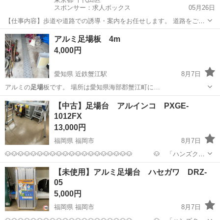
スポンサー：求人ボックス
05月26日
【仕事内容】歩道や道路での誘導・案内をお任せします。 道路をご利
用される車両や歩行者の方が安全に安心して通行するために適切に誘
アルバイト・パート
アルミ足場板 4m
導してください。 勤務地へは直行直帰OKです! <未経験でも安心!!> 丁
4,000円
寧な研修20hで基本的な知識を...
愛知県 近鉄蟹江駅
8月7日
アルミの
足場
板です。 場所は愛知県海部郡蟹江町に…
愛知
海部郡
近鉄蟹江駅
その他
【中古】足場台 アルインコ PXGE-
1012FX
13,000円
福岡県 福岡市
8月7日
🐶🐶🐶🐶🐶🐶🐶🐶🐶🐶🐶🐶🐶🐶🐶🐶🐶🐶🐶🐶 🐶 「ハンズクラ
フト 博多店」 🐶 🐶🐶🐶🐶🐶🐶🐶🐶🐶🐶🐶🐶🐶🐶🐶🐶🐶🐶🐶🐶 ＜絶
福岡
福岡市
その他
足場
【未使用】アルミ足場台 ハセガワ DRZ-
賛イベント開催中‼‼＞ 🌈商品ご購入時にスタッフに「ジモ
05
ティ...
5,000円
福岡県 福岡市
8月7日