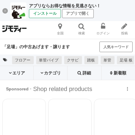
アプリならお得な情報を見逃さない！
インストール
アプリで開く
全国
検索
ログイン
投稿
「足場」の中古あげます・譲ります
人気キーワード
フロアー
単管パイプ
クサビ
踏板
単管
足場 板
エリア
カテゴリ
詳細
新着順