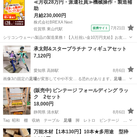
≪月収28万円・派遣社員≫機械操作・製造補
助
月給230,000円
株式会社BREXA Next
7月21日
提携サイト
佐賀県 東山代駅
シリコンウェーハ製品の製造業務！【入社祝い金10万円支給】お友達
やカップルとの応募OK◎年間休日129日＆休出なしでプライベート充
佐賀
伊万里市
東山代駅
その他
承太郎&スタープラチナ フィギュアセット
実♪業務はクリーンルームで快適作業◎自社正社員登用制度あり★1食
7,120円
300円～の格安食堂あり！《佐...
愛知県 高師駅
8月6日
画像3の固定の
足場
が変形してやや不安… る恐れがあります。
足場
の
裏にパッドを貼っ…
愛知
豊橋市
高師駅
おもちゃ
ジョジョの奇妙な冒険
(販売中) ビンテージ フォールディング ラッ
ク 2セット
18,000円
静岡県 清水駅
8月6日
Tag: 昭和 棚 収納 テーブル
足場
脚 レトロ ビンテージ ア
ンティーク…
静岡
静岡市
清水駅
その他
ビンテージ
万能木材【1本130円】10本★多用途 型枠