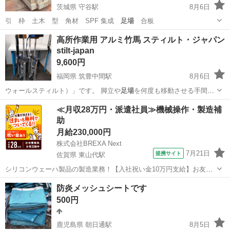
茨城県 守谷駅
8月6日
引 枠 土木 型 角材 SPF 集成
足場
合板
茨城
守谷市
守谷駅
その他
根太
高所作業用 アルミ竹馬 スティルト・ジャパン
stilt-japan
9,600円
福岡県 筑豊中間駅
8月6日
ウォールスティルト）」です。 脚立や
足場
を何度も移動させる手間が
省けるため、作…
福岡
中間市
筑豊中間駅
その他
≪月収28万円・派遣社員≫機械操作・製造補
助
月給230,000円
株式会社BREXA Next
7月21日
提携サイト
佐賀県 東山代駅
シリコンウェーハ製品の製造業務！【入社祝い金10万円支給】お友達
やカップルとの応募OK◎年間休日129日＆休出なしでプライベート充
佐賀
伊万里市
東山代駅
その他
防炎メッシュシートです
実♪業務はクリーンルームで快適作業◎自社正社員登用制度あり★1食
500円
300円～の格安食堂あり！《佐...
鹿児島県 朝日通駅
8月5日