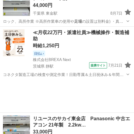
44,000円
千葉県 東金駅
8月7日
ロック、高所作業 ※高所作業車の使用や
足場
の設置は別料金) ・真空
引き(エアパ…
千葉
東金市
東金駅
季節、空調家電
リユース
≪月収22万円・派遣社員≫機械操作・製造補
助
時給1,250円
日払い
株式会社BREXA Next
7月21日
提携サイト
茨城県 静駅
コネクタ製造工場の検査や測定作業！日勤専属＆土日祝休み＆年間休
日128日★クリーンルーム内作業★マイカー通勤OK＆無料駐車場あり
茨城
常陸大宮市
静駅
その他
★就業先食堂利用可！日払い制度あり！《茨城県常陸大宮市》 人気の
工場のお仕事 ◇コネクタ製造工...
リユースのサカイ東金店 Panasonic 中古エ
アコン 21年製 2.2kw…
33,000円