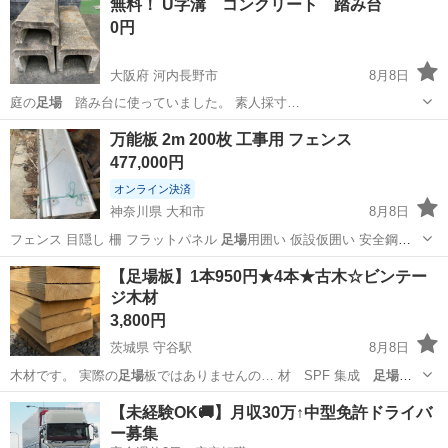
無料！ U字溝 コンクリート 踏み台
0円
大阪府 河内長野市
8月8日
庭の
足場
踏み台に使っていました。 素人採寸…
大阪
河内長野市
その他
万能板 2m 200枚 工事用 フェンス
477,000円
オンライン決済
神奈川県 大和市
8月8日
フェンス 目隠し 柵 フラットパネル
足場
用囲い 仮設仮囲い 安全鋼板
鋼板 中…
神奈川
大和市
その他
【足場板】1本950円★4本★古木☆ビンテー
ジ木材
3,800円
茨城県 守谷駅
8月8日
木材です。 実際の
足場
板ではありませんの… 材 SPF 集成
足場
合板
茨城
守谷市
守谷駅
その他
足場
【未経験OK🚚】月収30万↑中型免許ドライバ
ー募集