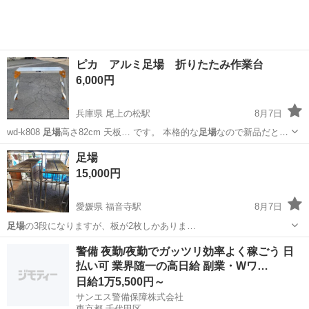
工場のお仕事 ◇コネクタ製造工...
ピカ アルミ足場 折りたたみ作業台
6,000円
兵庫県 尾上の松駅
8月7日
wd-k808
足場
高さ82cm 天板… です。 本格的な
足場
なので新品だと
2〜…
兵庫
加古川市
尾上の松駅
メンテナンス用品
足場
15,000円
愛媛県 福音寺駅
8月7日
足場
の3段になりますが、板が2枚しかありま…
愛媛
松山市
福音寺駅
その他
警備 夜勤/夜勤でガッツリ効率よく稼ごう 日
払い可 業界随一の高日給 副業・Wワ…
日給1万5,500円～
サンエス警備保障株式会社
東京都 千代田区