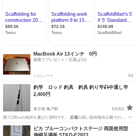
MacBook Air 13インチ 0円
抽選でプレゼント！応募は1分
Ad
くらしノート
釣竿 ロッド 釣具 釣具 釣り竿🎣中通し竿
2,400円
東京都 亀戸駅
8月8日
態で130㎝の為持ち運びに便利です。
足場
の高い高州海浜公園でのサ
ヨリ釣りや、東…
東京
江東区
亀戸駅
スポーツ
ピカ ブルーコンパクトステージ 両面使用型
伸縮足場板 STKD-E2823 …