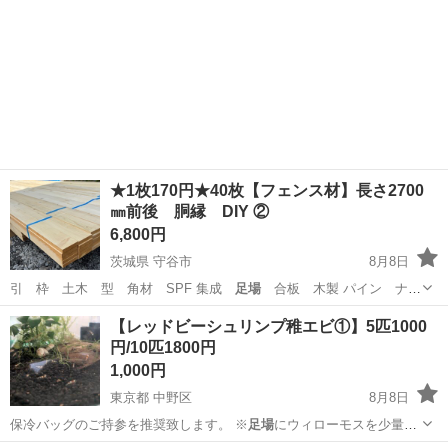
★1枚170円★40枚【フェンス材】長さ2700
㎜前後 胴縁 DIY ②
6,800円
茨城県 守谷市
8月8日
引 枠 土木 型 角材 SPF 集成
足場
合板 木製 パイン ナチ
ュラル イン…
茨城
守谷市
その他
インテリア
【レッドビーシュリンプ稚エビ①】5匹1000
円/10匹1800円
1,000円
東京都 中野区
8月8日
保冷バッグのご持参を推奨致します。 ※
足場
にウィローモスを少量い
れますが、レッド…