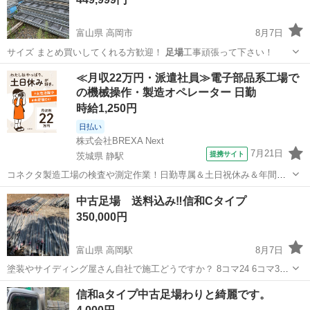
富山県 高岡市
8月7日
サイズ まとめ買いしてくれる方歓迎！
足場
工事頑張って下さい！
富山
高岡市
その他
信和
≪月収22万円・派遣社員≫電子部品系工場で
の機械操作・製造オペレーター 日勤
時給1,250円
日払い
株式会社BREXA Next
7月21日
提携サイト
茨城県 静駅
コネクタ製造工場の検査や測定作業！日勤専属＆土日祝休み＆年間休
日128日★クリーンルーム内作業★マイカー通勤OK＆無料駐車場あり
茨城
常陸大宮市
静駅
その他
中古足場 送料込み‼️信和Cタイプ
★就業先食堂利用可！日払い制度あり！《茨城県常陸大宮市》 人気の
350,000円
工場のお仕事 ◇コネクタ製造工...
富山県 高岡駅
8月7日
塗装やサイディング屋さん自社で施工どうですか？ 8コマ24 6コマ35 4
コマ30 2コマサービス ブレス20 18手摺80 09手摺25 小ブラ120ほど
富山
高岡市
高岡駅
その他
信和
信和aタイプ中古足場わりと綺麗です。
です。 板は必要であれば別で用意できます。