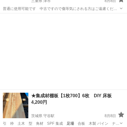
三重県 津市
8月8日
普通に使用可能です 中古ですので傷等気にされる方はご遠慮くださ
い トラック 回送台車 ユンボ ブルドーザー グレーダー ローラ
三重
津市
その他
ブリッジ
ー フィニッシャー タイヤショベル等の建設機械輸送に
★集成材棚板【1枚700】6枚 DIY 床板
4,200円
茨城県 守谷駅
8月8日
引 枠 土木 型 角材 SPF 集成
足場
合板 木製 パイン ナチ