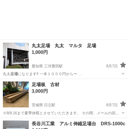
丸太足場 丸太 マルタ 足場
1,000円
愛知県 三河豊田駅
8月7日
丸太
足場
になります‼️ 一本１０００円から〜 …
愛知
豊田市
三河豊田駅
その他
丸太
足場板 古材
3,000円
茨城県 日立駅
8月7日
※8/8₋16まで夏季休暇とさせていただきます。 その間、メールの回
答、販売はできません。 ※メールからの在庫確認・値引き交渉は回答
茨城
日立市
日立駅
その他
長谷川工業 アルミ伸縮足場台 DRS-1000c
いたしません。 ※プロフィールをご確認下さい※ ご覧頂きありがとう