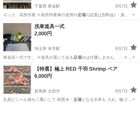
千葉県 東金駅
8月7日
ロック、高所作業 ※高所作業車の使用や
足場
の設置は別料金) ・真空
引き(エアパ…
千葉
東金市
東金駅
季節、空調家電
リユース
洗車道具一式
2,000円
埼玉県 幸手駅
8月7日
車道具一式です。 ※道具が置いてある
足場
台は付属しません。 ・スポ
ンジは数回…
埼玉
幸手市
幸手駅
メンテナンス用品
【特選】極上 RED 千羽 Shrimp ペア
6,000円
群馬県 太田市
8月7日
丸底ビニール袋を二重にして 飼育水・
足場
となる水草を 入れ、輪ゴム
縛りをして …
群馬
太田市
その他
シュリンプ