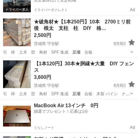
完全週休2日で安定転職
Ad
ドライバーダイレクト
★破角材★【1本250円】10本 2700ミリ前
後 根太 支柱 柱 DIY 格…
2,500円
茨城県 守谷駅
8月8日
引 枠 土木 型 角材 SPF 集成
足場
合板
茨城
守谷市
守谷駅
その他
角材
【1本120円】30本★胴縁★大量 DIY フェン
ス
3,600円
茨城県 守谷駅
8月8日
引 枠 土木 型 角材 SPF 集成
足場
合板 木製 パイン ナチ
ュラル イン…
茨城
守谷市
守谷駅
その他
インテリア
MacBook Air 13インチ 0円
抽選でプレゼント！応募は1分
Ad
くらしノート