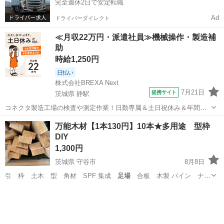
完全週休2日で安定転職
Ad
ドライバーダイレクト
≪月収22万円・派遣社員≫機械操作・製造補
助
時給1,250円
日払い
株式会社BREXA Next
7月21日
提携サイト
茨城県 静駅
コネクタ製造工場の検査や測定作業！日勤専属＆土日祝休み＆年間休
日128日★クリーンルーム内作業★マイカー通勤OK＆無料駐車場あり
茨城
常陸大宮市
静駅
その他
万能木材【1本130円】10本★多用途 型枠
★就業先食堂利用可！日払い制度あり！《茨城県常陸大宮市》 人気の
DIY
工場のお仕事 ◇コネクタ製造工...
1,300円
茨城県 守谷市
8月8日
引 枠 土木 型 角材 SPF 集成
足場
合板 木製 パイン ナチ
ュラル イン…
茨城
守谷市
その他
インテリア