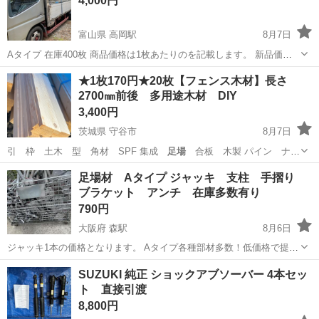
4,000円
富山県 高岡駅
8月7日
Aタイプ 在庫400枚 商品価格は1枚あたりのを記載します。 新品価格
が高騰し中古も高くなっています。
富山
高岡市
高岡駅
その他
足場
★1枚170円★20枚【フェンス木材】長さ
2700㎜前後 多用途木材 DIY
3,400円
茨城県 守谷市
8月7日
引 枠 土木 型 角材 SPF 集成
足場
合板 木製 パイン ナチ
ュラル イン…
茨城
守谷市
その他
木材
足場材 Aタイプ ジャッキ 支柱 手摺り
ブラケット アンチ 在庫多数有り
790円
大阪府 森駅
8月6日
ジャッキ1本の価格となります。 Aタイプ各種部材多数！低価格で提供
できます！ 写真はほんの一部です。 安いからといって物が悪いわけで
大阪
岸和田市
森駅
その他
SUZUKI 純正 ショックアブソーバー 4本セッ
はありません。 検収してからのお渡しとなります。
ト 直接引渡
8,800円