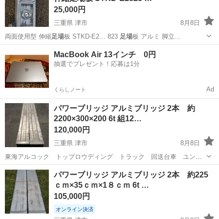
25,000円
三重県 津市
8月8日
両面使用型 伸縮
足場
板 STKD-E2… 823
足場
板 アルミ 脚立…
三重
津市
その他
足場
MacBook Air 13インチ 0円
抽選でプレゼント！応募は1分
Ad
くらしノート
パワーブリッジ アルミブリッジ 2本 約
2200×300×200 6t 組12…
120,000円
三重県 津市
8月8日
東海アルコック トップロウディング トラック 回送台車 ユン
ボ ブルドーザー グレーダー ローラー フィニッシャー タイヤ
三重
津市
その他
ブリッジ
パワーブリッジ アルミブリッジ 2本 約225
ショベル等の建設機械輸送に 大きな曲がりクラックありません
ｃｍ×35ｃｍ×1８ｃｍ 6t …
105,000円
オンライン決済