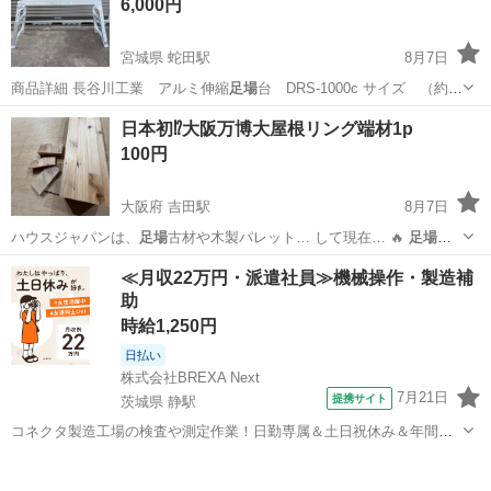
6,000円
ございます...
宮城県 蛇田駅
8月7日
商品詳細 長谷川工業 アルミ伸縮
足場
台 DRS-1000c サイズ （約）
…
宮城
石巻市
蛇田駅
その他
足場
日本初⁉️大阪万博大屋根リング端材1p
100円
大阪府 吉田駅
8月7日
ハウスジャパンは、
足場
古材や木製パレット… して現在… 🔥
足場
古
材・廃材を特価販…
大阪
東大阪市
吉田駅
その他
パレットハウスジャパン
≪月収22万円・派遣社員≫機械操作・製造補
助
時給1,250円
日払い
株式会社BREXA Next
7月21日
提携サイト
茨城県 静駅
コネクタ製造工場の検査や測定作業！日勤専属＆土日祝休み＆年間休
日128日★クリーンルーム内作業★マイカー通勤OK＆無料駐車場あり
茨城
常陸大宮市
静駅
その他
★就業先食堂利用可！日払い制度あり！《茨城県常陸大宮市》 人気の