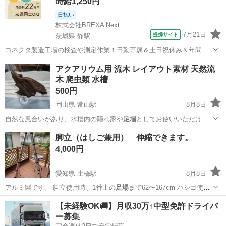
時給1,250円
日払い
株式会社BREXA Next
7月21日
提携サイト
茨城県 静駅
コネクタ製造工場の検査や測定作業！日勤専属＆土日祝休み＆年間休
日128日★クリーンルーム内作業★マイカー通勤OK＆無料駐車場あり
茨城
常陸大宮市
静駅
その他
アクアリウム用 流木 レイアウト素材 天然流
★就業先食堂利用可！日払い制度あり！《茨城県常陸大宮市》 人気の
木 爬虫類 水槽
工場のお仕事 ◇コネクタ製造工...
500円
岡山県 常山駅
8月8日
自然な風合いがあり、水槽内の隠れ家や
足場
としてお使いいただけま
す。 一度使用…
岡山
玉野市
常山駅
その他
流木
脚立（はしご兼用） 伸縮できます。
4,000円
愛知県 土橋駅
8月8日
アルミ製です。 脚立使用時、1番上の
足場
まで62〜167cm ハシゴ使用
時は.…
愛知
みよし市
土橋駅
その他
【未経験OK🚚】月収30万↑中型免許ドライバ
ー募集