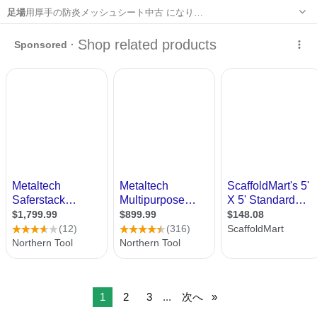
足場
用厚手の防炎メッシュシート中古 になり…
鹿児島
鹿児島市
朝日通駅
スポーツ
シート
1
2
3
...
次へ