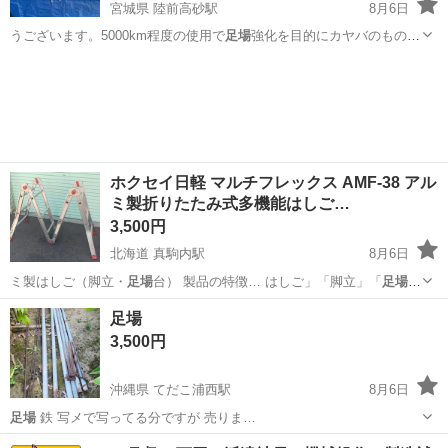
宮城県 陸前高砂駅
8月6日
うございます。5000km程度の使用で
足場
強化を目的にカヤバのものに
交換するため…
宮城
仙台市
陸前高砂駅
パーツ
ショックアブソーバー
ホクセイ日軽 マルチフレックス AMF-38 アル
ミ製折りたたみ式多機能はしご…
3,500円
北海道 真駒内駅
8月6日
ミ製はしご（脚立・
足場
台） 製品の特徴… はしご」「脚立」「
足場
台」など、用途に合…
北海道
札幌市
真駒内駅
その他
足場
3,500円
沖縄県 てだこ浦西駅
8月6日
足場
鉄 写メで写ってる分ですが 売りま…
沖縄
浦添市
てだこ浦西駅
その他