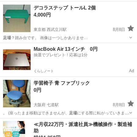
ュラル イン…
茨城
守谷市
守谷駅
その他
デコラステップ トールL 2個
4,000円
東京都 西武立川駅
8月8日
足場
？踏み台です。 画像は一つしかありませ…
東京
立川市
西武立川駅
その他
MacBook Air 13インチ 0円
抽選でプレゼント！応募は1分
Ad
くらしノート
学習椅子 青 ファブリック
0円
大阪府 七道駅
8月8日
。 (座ったまま移動はできませんが、
足場
にする際に転がっていきませ
ん) 故障…
大阪
堺市
七道駅
周辺機器
足場
≪月収22万円・派遣社員≫機械操作・製造補
助