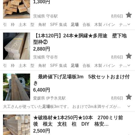
1,300円
茨城県 守谷駅
8月6日
引 枠 土木 型 角材 SPF 集成
足場
合板 木製 パイン ナチ
ュラル イン…
茨城
守谷市
守谷駅
その他
インテリア
【1本120円】24本★胴縁★多用途 壁下地
型枠②
2,880円
茨城県 守谷市
8月6日
引 枠 土木 型 角材 SPF 集成
足場
合板 木製 パイン ナチ
ュラル イン…
茨城
守谷市
その他
インテリア
最終値下げ足場板3m 5枚セットおまけ付
き
6,400円
愛媛県 伊予氷見駅
8月6日
大工さんが使っていた
足場
板3mです。 おまけで2m未満サイズが…
愛媛
西条市
伊予氷見駅
その他
★破格材★1本250円★10本 2700ミリ前
後 根太 支柱 柱 DIY 格安…
2,500円