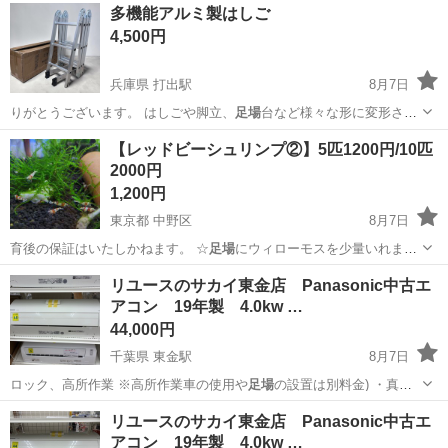
東京
中野区
その他
エビ
多機能アルミ製はしご
4,500円
兵庫県 打出駅
8月7日
りがとうございます。 はしごや脚立、
足場
台など様々な形に変形させ
て使用できる …
兵庫
芦屋市
打出駅
その他
【レッドビーシュリンプ②】5匹1200円/10匹
2000円
1,200円
東京都 中野区
8月7日
育後の保証はいたしかねます。 ☆
足場
にウィローモスを少量いれます
が、レッド…
東京
中野区
その他
リユースのサカイ東金店 Panasonic中古エ
アコン 19年製 4.0kw …
44,000円
千葉県 東金駅
8月7日
ロック、高所作業 ※高所作業車の使用や
足場
の設置は別料金) ・真空
引き(エアパ…
千葉
東金市
東金駅
季節、空調家電
リユース
リユースのサカイ東金店 Panasonic中古エ
アコン 19年製 4.0kw …