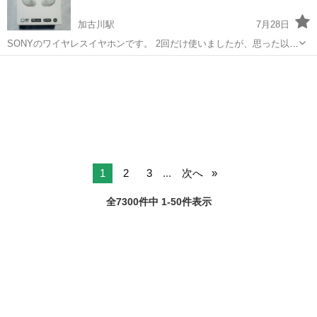
加古川駅
7月28日
SONYのワイヤレスイヤホンです。 2回だけ使いましたが、思った以上
に使わなくて もったいないなと思ったので どなたか使って頂ける方は
兵庫
加古川市
加古川駅
その他
イヤホン
ぜひ！
1
2
3
...
次へ
全7300件中 1-50件表示