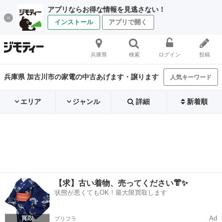
アプリならお得な情報を見逃さない！
インストール
アプリで開く
兵庫県
検索
ログイン
投稿
兵庫県 加古川市の家電の中古あげます・譲ります
人気キーワード
エリア
ジャンル
詳細
新着順
【求】古い着物、売ってください👘✨
状態が悪くてもOK！最大限買取します
Ad
プリフラ