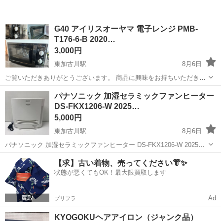
G40 アイリスオーヤマ 電子レンジ PMB-
T176-6-B 2020…
3,000円
東加古川駅
8月6日
ご覧いただきありがとうございます。 商品に興味をお持ちいただき、
誠にありがとうございます。 以下内容をご一読の上、ご検討くださ
兵庫
加古川市
東加古川駅
生活家電
パナソニック 加湿セラミックファンヒーター
い。 【商品の説明】 ・商品名：単機能電子レンジ ・メーカー／ブラ
DS-FKX1206-W 2025…
ンド：アイリスオーヤマ（IRI...
5,000円
東加古川駅
8月6日
パナソニック 加湿セラミックファンヒーター DS-FKX1206-W 2025年
製 使用していたものになります。 要清掃。 お気軽にお問い合わせく
兵庫
加古川市
東加古川駅
季節、空調家電
【求】古い着物、売ってください👘✨
ださいませ。 引き取り可能日時 月・火・木・金・土曜日（...
状態が悪くてもOK！最大限買取します
Ad
プリフラ
KYOGOKUヘアアイロン（ジャンク品）