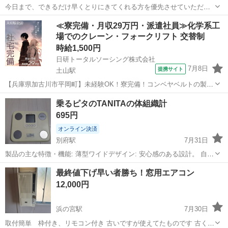
今日まで、できるだけ早くとりにきてくれる方を優先させていただき
ます。 よろしくおねがいします。
兵庫
加古川市
尾上の松駅
その他
≪寮完備・月収29万円・派遣社員≫化学系工
場でのクレーン・フォークリフト 交替制
時給1,500円
日研トータルソーシング株式会社
7月8日
提携サイト
土山駅
【兵庫県加古川市平岡町】未経験OK！寮完備！コンベヤベルトの製造
《お仕事No.8A091》 お仕事について ベルトコンベアに使われるベル
兵庫
加古川市
土山駅
その他
乗るピタのTANITAの体組織計
ト部分のゴム製品の製造です。具体的には原料の投入や撹拌作業、ゴ
695円
ムの圧着作業など機械のオ...
オンライン決済
別府駅
7月31日
製品の主な特徴・機能: 薄型ワイドデザイン: 安心感のある設計。 自動
認識「乗るピタ」: 登録者の中から乗るだけで誰かを認識し、測定・結
兵庫
加古川市
別府駅
美容家電
体重計
最終値下げ早い者勝ち！窓用エアコン
果表示まで自動で行います。 詳細な体組成測定: 体重、体脂肪率、筋
12,000円
肉量、基礎代謝量...
浜の宮駅
7月30日
取付簡単 枠付き、リモコン付き 古いですが使えてたものです 古く