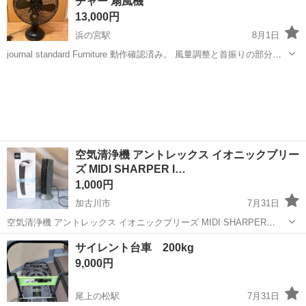
チャー 扇風機
13,000円
浜の宮駅
8月1日
journal standard Furniture 動作確認済み。 風量調整と首振りの部分の
保護シール貼ったままなので汚く見えますが剥がしたらキレイなまま
兵庫
加古川市
浜の宮駅
季節、空調家電
だと思います。
空気清浄機 アントレックス イオニックブリー
ズ MIDI SHARPER I…
1,000円
加古川市
7月31日
空気清浄機 アントレックス イオニックブリーズ MIDI SHARPER
IMAGE です。 出品内容を最後までご確認頂きまして、 納得頂いた
兵庫
加古川市
季節、空調家電
サイレント台車 200kg
後、お越し頂ける日時で、 お問い合わせをお願い致します。 品物に...
9,000円
尾上の松駅
7月31日