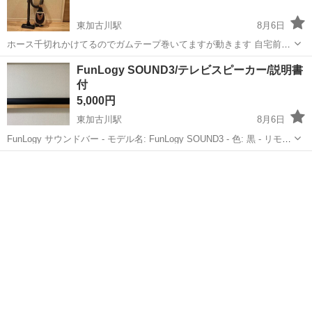
東加古川駅
8月6日
ホース千切れかけてるのでガムテープ巻いてますが動きます 自宅前ま
で取りに来れる方 できれば8日土曜日に取引できる方
兵庫
加古川市
東加古川駅
生活家電
FunLogy SOUND3/テレビスピーカー/説明書
付
5,000円
東加古川駅
8月6日
FunLogy サウンドバー - モデル名: FunLogy SOUND3 - 色: 黒 - リモコ
ン: 付属 - サイズ: 約110cm 新品で購入しましたが2.3回しか使ってお
兵庫
加古川市
東加古川駅
オーディオ
らずほぼ新品です。リモコンには傷がありま...