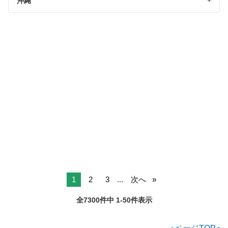
沖縄
1
2
3
...
次へ
全7300件中 1-50件表示