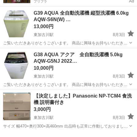
Ad
プリフラ
G39 AQUA 全自動洗濯機 縦型洗濯機 6.0kg
AQW-S6N(W) …
13,000円
東加古川駅
8月3日
ご覧いただきありがとうございます。 商品に興味をお持ちいただき、
誠にありがとうございます。 以下内容をご一読の上、ご検討くださ
兵庫
加古川市
東加古川駅
生活家電
AQW
G38 AQUA アクア 全自動洗濯機 5.0kg
い。 【商品詳細】 ・メーカー：AQUA（アクア） ・型番：AQW-
AQW-G5NJ 2022…
S6N(W) ・年式：2...
10,000円
東加古川駅
8月3日
ご覧いただきありがとうございます。 商品に興味をお持ちいただき、
誠にありがとうございます。 以下内容をご一読の上、ご検討くださ
兵庫
加古川市
東加古川駅
生活家電
【決定しました】Panasonic NP-TCM4 食洗
い。 【商品詳細】 ・メーカー：AQUA（アクア） ・型番：AQW-
機 説明書付き
G5NJ(W) ・年式：...
3,000円
東加古川駅
8月3日
サイズ 幅470×奥行300×高460mm 出品時も正常に作動しておりまし
た。 乾燥もできます。 清掃はしますが、細かい汚れ等ございます。
兵庫
加古川市
東加古川駅
キッチン家電