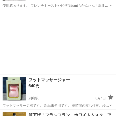
使用感あります。 フレンチトーストやピザ(25cm)もかんたん「深皿調
理トレイ」 トーストが1度に3枚やける「ワイド庫内(横幅30cm・高さ
兵庫
加古川市
別府駅
キッチン家電
10cm)」 トースター上と下から美味しく焼く「3本のトリプルヒータ
ー」 分解、丸...
フットマッサージャー
640円
別府駅
8月4日
フットマッサージ機です。 新品未使用です。 長時間の立ち仕事、歩き
回ってクタクタの足、座りっぱなしのデスクワーク。 お仕事終わりは
兵庫
加古川市
別府駅
美容家電
パンパン
値下げ！フランフラン ホワイトムスク ア
足がパンパン…一日頑張った足を癒してあげましょう♪ 電池式で足を