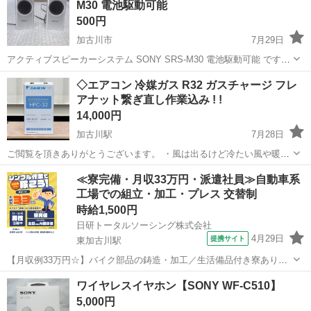
M30 電池駆動可能
傷や汚れはなく美...
500円
加古川市
7月29日
アクティブスピーカーシステム SONY SRS-M30 電池駆動可能 です。
品物には詳しくなく、詳細な確認も実施しておりません。 何かありま
兵庫
加古川市
オーディオ
◇エアコン 冷媒ガス R32 ガスチャージ フレ
しても、自力でメンテ・修理依頼等が困難な方は、 問い合わせを見合
アナット繋ぎ直し作業込み ! !
わせ下...
14,000円
加古川駅
7月28日
ご閲覧を頂きありがとうございます。 ・風は出るけど冷たい風や暖か
い風が出ない ・ガス不足のサインが出ている ・エアコンの効きが弱く
兵庫
加古川市
加古川駅
季節、空調家電
ガス
≪寮完備・月収33万円・派遣社員≫自動車系
なってきた ・運転をかけても動作がすぐに止まる ・室外機が回らない
工場での組立・加工・プレス 交替制
など、 メー...
時給1,500円
日研トータルソーシング株式会社
4月29日
提携サイト
東加古川駅
【月収例33万円☆】バイク部品の鋳造・加工／生活備品付き寮あり◎
／専門知識不要！未経験OK《お仕事No.8A394》 お仕事について バイ
兵庫
加古川市
東加古川駅
その他
ワイヤレスイヤホン【SONY WF-C510】
クのクランクケースなどのエンジン部品を工具を使って研削や研磨し
5,000円
たり、バイク部品のアル...