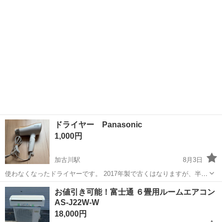
おまけ 地震対策の突っ張り棒もついでに欲しい方いましたら持って帰
ってください。...
ドライヤー Panasonic
1,000円
加古川駅
8月3日
使わなくなったドライヤーです。 2017年製で古くはなりますが、半年
前まで使用しており、しっかり動くこと確認済みです。 古いですが
兵庫
加古川市
加古川駅
生活家電
お値引き可能！富士通 ６畳用ルームエアコン
Panasonicなのでそれなりの風力もあると思います。
AS-J22W-W
18,000円