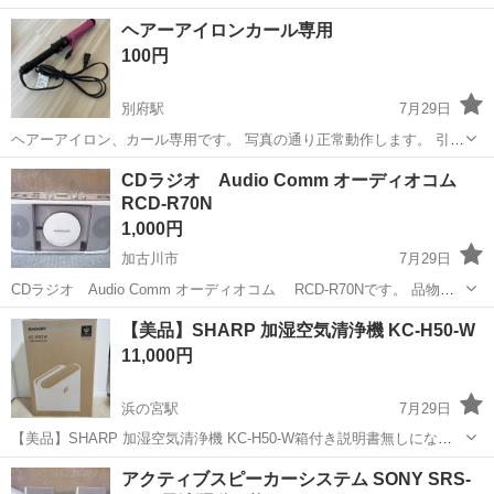
て、使用感、傷、汚れもありますので完璧なものをお探しの方はご遠
兵庫
加古川市
浜の宮駅
季節、空調家電
ヘアーアイロンカール専用
慮ください 8／1までのお取引出来る方のみ 値引き交渉のみ、定型分の
100円
み、質問のみの方はご返信出来...
別府駅
7月29日
ヘアーアイロン、カール専用です。 写真の通り正常動作します。 引き
取りの方のみよろしくお願い致します。
兵庫
加古川市
別府駅
美容家電
通り
CDラジオ Audio Comm オーディオコム
RCD-R70N
1,000円
加古川市
7月29日
CDラジオ Audio Comm オーディオコム RCD-R70Nです。 品物に
は詳しくなく、詳細な確認も実施しておりません。 何かありまして
兵庫
加古川市
ポータブルプレーヤー
100V
【美品】SHARP 加湿空気清浄機 KC-H50-W
も、自力でメンテ・修理依頼等が困難な方は、 問い合わせを見合わせ
11,000円
下さい...
浜の宮駅
7月29日
【美品】SHARP 加湿空気清浄機 KC-H50-W箱付き説明書無しになり
ます。 SHARP製のプラズマクラスター搭載加湿空気清浄機です。 お
兵庫
加古川市
浜の宮駅
季節、空調家電
タンク
アクティブスピーカーシステム SONY SRS-
部屋の空気をきれいに保ち、快適な空間をサポートします。 目立った