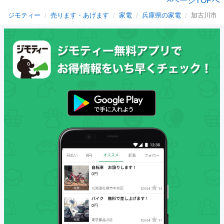
ページTOPへ
ジモティー
売ります・あげます
家電
兵庫県の家電
加古川市の