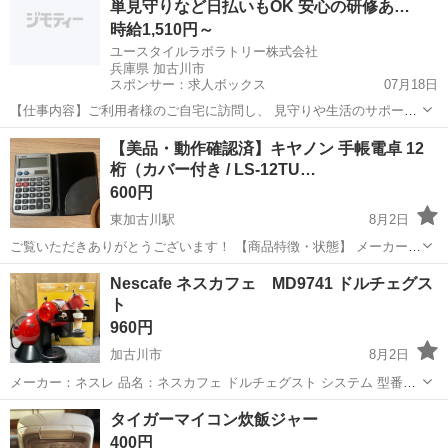
単見守りなど日払いもOK 安心の研修あ…
時給1,510円～
ユースタイルラボラトリー株式会社
兵庫県 加古川市
スポンサー：求人ボックス
07月18日
【仕事内容】ご利用者様のご自宅に訪問し、 見守りや生活のサポート
を行う 訪問介護のお仕事です! 未経験から始める方が8割です! 具体的
アルバイト・パート
【美品・動作確認済】キヤノン 手帳電卓 12
な内容 ・見守り ・食事介助 ・身の回りの整理整頓 ・洗濯物の片付け
桁（カバー付き / LS-12TU…
・痰の吸引 ・身体を清潔に...
600円
東加古川駅
8月2日
ご覧いただきありがとうございます！ 【商品特徴・状態】 メーカー：
キヤノン（Canon） 型番：LS-12TU II（12桁表示） 機能：税計算（税
兵庫
加古川市
東加古川駅
生活家電
Nescafe ネスカフェ MD9741 ドルチェグス
込/税抜）、億万円表示、ソーラー＆電池併用 状態：1回使用、目立つ
ト
大...
960円
加古川市
8月2日
メーカー：ネスレ 品名：ネスカフェ ドルチェグスト システム 型番：
MD9741 カラー：レッド×ブラック 種類：エスプレッソ式 保温装置：
兵庫
加古川市
キッチン家電
ドルチェグスト
タイガーマイコン炊飯ジャー
無し 最大使用水量：1.5L サイズ(約)：W212×D310×H33...
400円