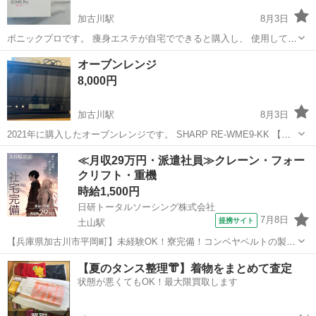
加古川駅
8月3日
ボニックプロです。 痩身エステが自宅でできると購入し、 使用してい
ました。 付属品は揃っています。 ジェルは衛生上おつけしませんが、
兵庫
加古川市
加古川駅
美容家電
痩身
オーブンレンジ
ネットで購入頂くとすぐに使用できるのでぜひ！
8,000円
加古川駅
8月3日
2021年に購入したオーブンレンジです。 SHARP RE-WME9-KK 【購
入時価格】30,000円ぐらい 【サイズ】外形寸法 幅468×奥行384×高
兵庫
加古川市
加古川駅
キッチン家電
≪月収29万円・派遣社員≫クレーン・フォー
さ338mm 庫内有効寸法 幅374×奥行310×高さ180mm...
クリフト・重機
時給1,500円
日研トータルソーシング株式会社
7月8日
提携サイト
土山駅
【兵庫県加古川市平岡町】未経験OK！寮完備！コンベヤベルトの製造
《お仕事No.8A091》 お仕事について ベルトコンベアに使われるベル
兵庫
加古川市
土山駅
その他
【夏のタンス整理👘】着物をまとめて査定
ト部分のゴム製品の製造です。具体的には原料の投入や撹拌作業、ゴ
状態が悪くてもOK！最大限買取します
ムの圧着作業など機械のオ...