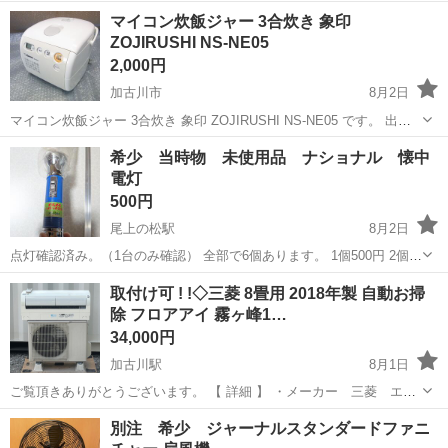
兵庫
加古川市
家電
布団乾燥機
マイコン炊飯ジャー 3合炊き 象印
ZOJIRUSHI NS-NE05
2,000円
加古川市
8月2日
マイコン炊飯ジャー 3合炊き 象印 ZOJIRUSHI NS-NE05 です。 出品
内容を最後までご確認頂きまして、 納得頂いた後、加古川市八幡町野
兵庫
加古川市
キッチン家電
希少 当時物 未使用品 ナショナル 懐中
村の倉庫まで、 お越し頂ける日時で、お問い合わせをお願い致しま
電灯
す。...
500円
尾上の松駅
8月2日
点灯確認済み。（1台のみ確認） 全部で6個あります。 1個500円 2個
800円 3個以上でさらにお値段交渉可。 保管品で状態は悪くありませ
兵庫
加古川市
尾上の松駅
生活家電
懐中電灯
取付け可 ! !◇三菱 8畳用 2018年製 自動お掃
んが 古いもののため、ノークレーム、ノーリターンでお願いします。
除 フロアアイ 霧ヶ峰1…
34,000円
加古川駅
8月1日
ご覧頂きありがとうございます。 【 詳細 】 ・メーカー 三菱 エア
コン 霧ヶ峰 ・製造年 2018年製 ・容量／能力2.5kw 主に8畳用 ・
兵庫
加古川市
加古川駅
季節、空調家電
屋根
別注 希少 ジャーナルスタンダードファニ
自動お掃除 ・フロアアイ ・内部クリーン ・単相100V ・室...