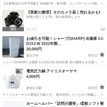
【兵庫県加古川市平岡町】未経験OK！寮完備！コンベヤベルトの製造
《お仕事No.8A091》 お仕事について ベルトコンベアに使われるベル
兵庫
加古川市
土山駅
その他
【実家の整理】そのカメラ高く売れるかも❗️
ト部分のゴム製品の製造です。具体的には原料の投入や撹拌作業、ゴ
状態が悪くてもOK！最大限買取します
ムの圧着作業など機械のオ...
Ad
プリフラ
お値引き可能！シャープ(SHARP) 冷蔵庫 SJ-
D15J-W 2022年製…
20,000円
加古川市
8月2日
シャープ(SHARP) 冷蔵庫 SJ-D15J-W 2022年製 扉の開閉を左右選べる
「つけかえどっちもドア」採用 霜取り不要 1)ホワイト 商品の寸法59.8
兵庫
加古川市
キッチン家電
電気圧力鍋 アイリスオーヤマ
奥行き x 49.5幅 x 120.3高さ cm ブランドシ...
4,800円
東加古川駅
8月2日
アイリスオーヤマの電気圧力鍋です。 数年使用していたので画像にあ
る落ちない汚れが ありますが、使用には問題ありません。 引き取り場
兵庫
加古川市
東加古川駅
キッチン家電
電気圧力鍋
ホームヘルパー「訪問介護等」/柔軟シフト簡
所は東加古川です。