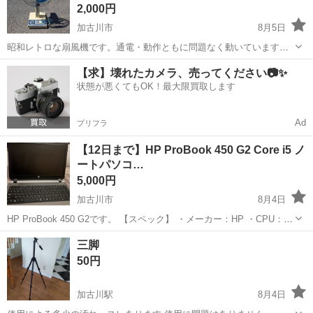
2,000円
加古川市
8月5日
昭和レトロな扇風機です。通電・動作ともに問題なく動いています。
お店の雰囲気づくり、レトロなものを収集している方に。 お引き渡し
兵庫
加古川市
季節、空調家電
【求】壊れたカメラ、売ってください📷✨
は平日の午前１０時以降でご都合つく日時を教えてください。
状態が悪くてもOK！最大限買取します
Ad
プリフラ
【12日まで】HP ProBook 450 G2 Core i5 ノ
ートパソコ…
5,000円
加古川市
8月4日
HP ProBook 450 G2です。 【スペック】 ・メーカー：HP ・CPU：
Intel Core i5-5200U 2.20GHz ・メモリ：4GB ・OS：Windows 7
兵庫
加古川市
その他
三脚
Professional（32bit...
50円
加古川駅
8月4日