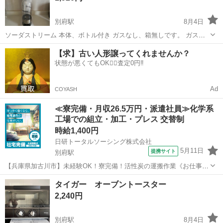
別府駅
8月4日
ソーダストリーム 本体、ボトル付き ガスなし、箱無しです。 ガスを
購入していただければ使用できます。 希望価格、受け取り場所などあ
兵庫
加古川市
別府駅
キッチン家電
【求】古い人形譲ってくれませんか？
ればご連絡ください。
状態が悪くてもOK🙆‍♀️査定0円‼️
Ad
COYASH
≪寮完備・月収26.5万円・派遣社員≫化学系
工場での組立・加工・プレス 交替制
時給1,400円
日研トータルソーシング株式会社
5月11日
提携サイト
別府駅
【兵庫県加古川市】未経験OK！寮完備！活性炭の運搬作業《お仕事
No.8A094》 お仕事について 活性炭製造における運搬作業を担当しま
兵庫
加古川市
別府駅
その他
タイガー オーブントースター
す。石炭や麻袋などの資材運搬が主な業務です。製品は10～20kg程度
2,240円
の重量物となり、運搬...
別府駅
8月4日