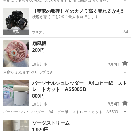
使用による多少の汚れ、スレあります 使用に問題はありません
兵庫
加古川市
加古川駅
生活家電
【実家の整理】そのカメラ高く売れるかも❗️
状態が悪くてもOK！最大限買取します
Ad
プリフラ
扇風機
200円
加古川市
8月4日
角度かえれます クリップつき
兵庫
加古川市
季節、空調家電
パーソナルシュレッダー A4コピー紙 スト
レートカット AS500SB
800円
加古川市
8月4日
パーソナルシュレッダー A4コピー紙 ストレートカット AS500SB
です。 品物には詳しくなく、詳細な確認も実施しておりません。 何か
兵庫
加古川市
家電
シュレッダー
ソーダストリーム
ありましても、自力でメンテ・修理依頼等が困難な方は、 問い合わせ
1,920円
を見合わせ下...