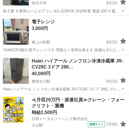
加古川市
8月3日
富士通 ６畳用ルームエアコン AS-J22W-W 2010年製 電源 100 V 暖房
(木造和室目安) 5 畳 暖房(鉄筋洋室目安) 6 畳 冷房(木造和室目安) 6 畳
兵庫
加古川市
季節、空調家電
冷房
電子レンジ
冷房(鉄筋洋室目安) 9 畳 暖房能力 2.2 ...
3,000円
尾上の松駅
8月3日
YAMAZEN製の電子レンジです 問題なく使用出来ます 綺麗な方だと思
います 写真で判断して下さい 使用しなくなった為 どなたか必要な方
兵庫
加古川市
尾上の松駅
キッチン家電
Haier ハイアール ノンフロン冷凍冷蔵庫 JR-
どうぞ
CV29C 3ドア 286…
40,000円
東加古川駅
8月3日
Haier ハイアール ノンフロン冷凍冷蔵庫 JR-CV29C 3ドア 286L グレー
系 2025年製 動作確認済み。 お気軽にお問い合わせくださいませ。
兵庫
加古川市
東加古川駅
キッチン家電
≪月収29万円・派遣社員≫クレーン・フォー
引き取り可能日時 月・火・木・金・土曜日（水・...
クリフト・重機
時給1,500円
日研トータルソーシング株式会社
7月8日
提携サイト
土山駅