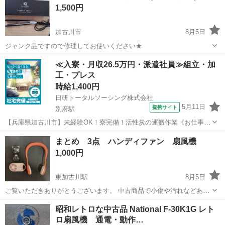
1,500円
加古川市
8月5日
ジャンク品ですので修理してお使いください★
兵庫
加古川市
美容家電
ジャンク品
≪入寮・月収26.5万円・派遣社員≫組立・加
工・プレス
時給1,400円
日研トータルソーシング株式会社
5月11日
提携サイト
別府駅
【兵庫県加古川市】未経験OK！寮完備！活性炭の運搬作業《お仕事
No.8A094》 お仕事について 活性炭製造における運搬作業を担当しま
兵庫
加古川市
別府駅
その他
まとめ 3点 ハンディファン 扇風機
す。石炭や麻袋などの資材運搬が主な業務です。製品は10～20kg程度
1,000円
の重量物となり、運搬...
東加古川駅
8月5日
ご覧いただきありがとうございます。 中古商品で小傷や汚れなどあり
ます。 動作確認済です。 電池、配線の付属はありませんので ご了承
兵庫
加古川市
東加古川駅
季節、空調家電
昭和レトロな中古品 National F-30K1G レト
お願いします。 東加古川駅近くの店舗に来てくれる方限定でお願いし
ロ扇風機 通電・動作…
ます。