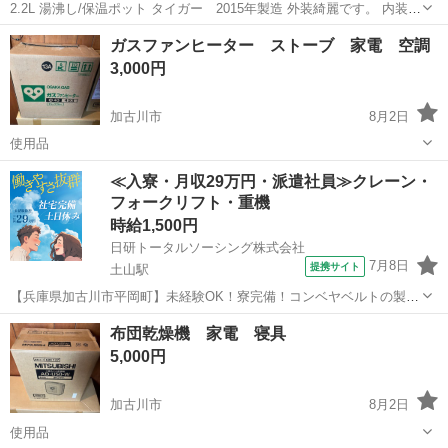
2.2L 湯沸し/保温ポット タイガー 2015年製造 外装綺麗です。 内装経
年使用で少し焼けありますが問題ありません。 ポット洗浄剤1つお付
兵庫
加古川市
厄神駅
キッチン家電
ガスファンヒーター ストーブ 家電 空調
けします。 引き取り来られる方 宜しくお願いいたします。
3,000円
加古川市
8月2日
使用品
兵庫
加古川市
季節、空調家電
ガスストーブ
≪入寮・月収29万円・派遣社員≫クレーン・
フォークリフト・重機
時給1,500円
日研トータルソーシング株式会社
7月8日
提携サイト
土山駅
【兵庫県加古川市平岡町】未経験OK！寮完備！コンベヤベルトの製造
《お仕事No.8A091》 お仕事について ベルトコンベアに使われるベル
兵庫
加古川市
土山駅
その他
布団乾燥機 家電 寝具
ト部分のゴム製品の製造です。具体的には原料の投入や撹拌作業、ゴ
5,000円
ムの圧着作業など機械のオ...
加古川市
8月2日
使用品