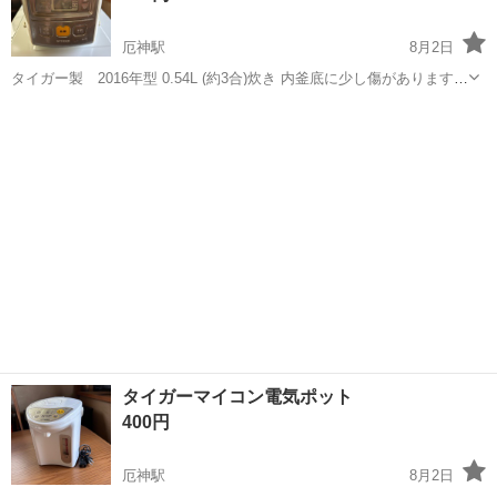
厄神駅
8月2日
タイガー製 2016年型 0.54L (約3合)炊き 内釜底に少し傷があります。
動作問題ありません。 しゃもじ付き 引き取りに来られる方 宜しくお
兵庫
加古川市
厄神駅
キッチン家電
タイガー
願いいたします。
タイガーマイコン電気ポット
400円
厄神駅
8月2日