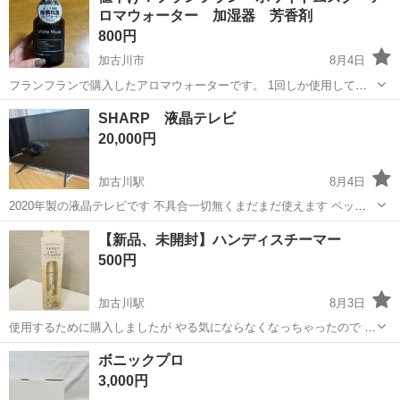
ロマウォーター 加湿器 芳香剤
乗せるとぶるぶる振動。 足を...
800円
加古川市
8月4日
フランフランで購入したアロマウォーターです。 1回しか使用してい
ません。 本品2〜3プッシュ+水100ml=100倍に薄めて使用 購入時期
兵庫
加古川市
季節、空調家電
アロマウォーター
SHARP 液晶テレビ
2025.12月頃 内容量 330ml
20,000円
加古川駅
8月4日
2020年製の液晶テレビです 不具合一切無くまだまだ使えます ペッ
ト、喫煙者おりません よろしくお願いします
兵庫
加古川市
加古川駅
テレビ
【新品、未開封】ハンディスチーマー
500円
加古川駅
8月3日
使用するために購入しましたが やる気にならなくなっちゃったので ど
なたか使ってくださる方がいたらぜひ♬ 新品、未開封です #おうちで
兵庫
加古川市
加古川駅
美容家電
スチーマー
ボニックプロ
エステ #スキンケア #コスメ #エステ
3,000円