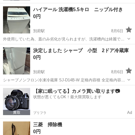
ハイアール 洗濯機5.5キロ ニップル付き
0円
別府駅
8月6日
外使用していた為、蓋のみ劣化が見られますが、洗濯槽内は綺麗で
す。 通電確認しており、動作問題ありません。 水栓に取り付ける洗濯
兵庫
加古川市
別府駅
生活家電
決定しました シャープ 小型 2ドア冷蔵庫
機用ニップル（未使用品）付属しております。 引き取りに来て頂ける
0円
方よろしくお願いします。
別府駅
8月6日
シャープノンフロン冷凍冷蔵庫 SJ-D14B-W 定格内容積 全定格内容積
137 L （JIS C 9801-3:2015） 冷凍室の定格内容積46L 外形寸法 幅
兵庫
加古川市
別府駅
キッチン家電
【家に眠ってる】カメラ買い取ります📷
480mm 奥行mm đđ 1125mm 通電確認済み。 ...
状態が悪くてもOK！最大限買取します
Ad
プリフラ
三菱 掃除機
0円