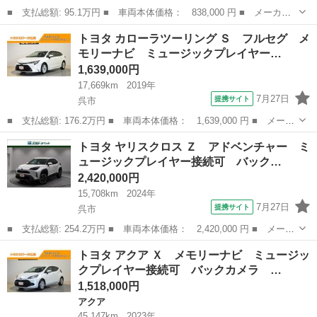
■ 支払総額: 95.1万円 ■ 車両本体価格： 838,000 円 ■ メーカー
名： トヨタ ■ 車種名： アクア ■ グレード名： Ｓ ワンセグ
広島
呉市
アクア
トヨタ カローラツーリング Ｓ フルセグ メ
ナビ バックカメラ 禁煙車 ■ 排気量： 1500cc ■ ドア枚数：
モリーナビ ミュージックプレイヤー…
5...
1,639,000円
17,669km
2019年
7月27日
提携サイト
呉市
■ 支払総額: 176.2万円 ■ 車両本体価格： 1,639,000 円 ■ メーカ
ー名： トヨタ ■ 車種名： カローラツーリング ■ グレード
広島
呉市
トヨタ
トヨタ ヤリスクロス Ｚ アドベンチャー ミ
名： Ｓ フルセグ メモリーナビ ミュージックプレイヤー接続
ュージックプレイヤー接続可 バック…
可 バックカメ...
2,420,000円
15,708km
2024年
7月27日
提携サイト
呉市
■ 支払総額: 254.2万円 ■ 車両本体価格： 2,420,000 円 ■ メーカ
ー名： トヨタ ■ 車種名： ヤリスクロス ■ グレード名： Ｚ
広島
呉市
トヨタ
トヨタ アクア Ｘ メモリーナビ ミュージッ
アドベンチャー ミュージックプレイヤー接続可 バックカメラ 衝
クプレイヤー接続可 バックカメラ …
突被害軽...
1,518,000円
アクア
45,147km
2023年