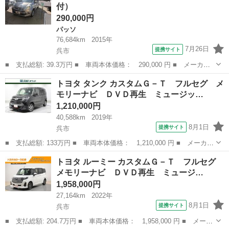
付）
システム...
290,000円
パッソ
76,684km
2015年
7月26日
提携サイト
呉市
■ 支払総額: 39.3万円 ■ 車両本体価格： 290,000 円 ■ メーカー
名： トヨタ ■ 車種名： パッソ ■ グレード名： Ｘ Ｌパッケ
広島
呉市
パッソ
トヨタ タンク カスタムＧ－Ｔ フルセグ メ
ージ ■ 排気量： 1000cc ■ ドア枚数： 5D ■ ミッション： ...
モリーナビ ＤＶＤ再生 ミュージッ…
1,210,000円
40,588km
2019年
8月1日
提携サイト
呉市
■ 支払総額: 133万円 ■ 車両本体価格： 1,210,000 円 ■ メーカー
名： トヨタ ■ 車種名： タンク ■ グレード名： カスタムＧ－
広島
呉市
トヨタ
トヨタ ルーミー カスタムＧ－Ｔ フルセグ
Ｔ フルセグ メモリーナビ ＤＶＤ再生 ミュージックプレイヤー
メモリーナビ ＤＶＤ再生 ミュージ…
接続可 バ...
1,958,000円
27,164km
2022年
8月1日
提携サイト
呉市
■ 支払総額: 204.7万円 ■ 車両本体価格： 1,958,000 円 ■ メーカ