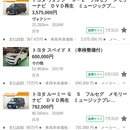
グ ミュージックプレイヤー接続可 バックカメラ 衝突被害軽減シ
ーナビ ＤＶＤ再生 ミュージックプ…
ステム ...
3,575,000円
ヴォクシー
25,282km
2024年
7月31日
提携サイト
呉市
■ 支払総額: 367.4万円 ■ 車両本体価格： 3,575,000 円 ■ メーカ
ー名： トヨタ ■ 車種名： ヴォクシー ■ グレード名： Ｓ－
広島
呉市
ヴォクシー
トヨタ スペイド Ｘ （車検整備付）
Ｚ フルセグ メモリーナビ ＤＶＤ再生 ミュージックプレイヤー
600,000円
接続可 バ...
その他
51,902km
2017年
6月13日
提携サイト
呉市
■ 支払総額: 73万円 ■ 車両本体価格： 600,000 円 ■ メーカー
名： トヨタ ■ 車種名： スペイド ■ グレード名： Ｘ ■ 排気
広島
呉市
その他
トヨタ ルーミー Ｇ Ｓ フルセグ メモリー
量： 1500cc ■ ドア枚数： 4D ■ ミッション： CVT ■ 店舗...
ナビ ＤＶＤ再生 ミュージックプレ…
792,000円
86,582km
2018年
7月31日
提携サイト
呉市
■ 支払総額: 88万円 ■ 車両本体価格： 792,000 円 ■ メーカー