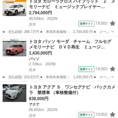
トヨタ カローラクロス ハイブリッド Ｚ メ
ッドＺ フルセグ メモリーナビ ＤＶＤ再生 ミュージックプレイ
モリーナビ ミュージックプレイヤー…
ヤー接続...
2,794,000円
49,530km
2022年
7月28日
提携サイト
呉市
■ 支払総額: 288.7万円 ■ 車両本体価格： 2,794,000 円 ■ メーカ
ー名： トヨタ ■ 車種名： カローラクロス ■ グレード名： ハ
広島
呉市
トヨタ
トヨタ パッソ モーダ チャーム フルセグ
イブリッド Ｚ メモリーナビ ミュージックプレイヤー接続可 バ
メモリーナビ ＤＶＤ再生 ミュージ…
ックカメ...
1,430,000円
パッソ
2,728km
2023年
7月28日
提携サイト
呉市
■ 支払総額: 153.8万円 ■ 車両本体価格： 1,430,000 円 ■ メーカ
ー名： トヨタ ■ 車種名： パッソ ■ グレード名： モーダ チ
広島
呉市
パッソ
トヨタ アクア Ｓ ワンセグナビ バックカメ
ャーム フルセグ メモリーナビ ＤＶＤ再生 ミュージックプレイ
ラ 禁煙車 （車検整備付）
ヤー接続...
838,000円
アクア
88,491km
2015年
7月26日
提携サイト
呉市