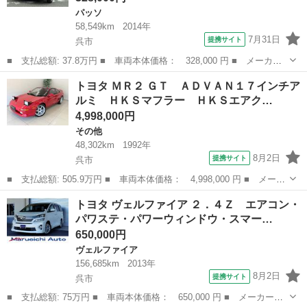
パッソ
58,549km
2014年
7月31日
提携サイト
呉市
■ 支払総額: 37.8万円 ■ 車両本体価格： 328,000 円 ■ メーカー
名： トヨタ ■ 車種名： パッソ ■ グレード名： Ｘ ＥＴＣ
広島
呉市
パッソ
トヨタ ＭＲ２ ＧＴ ＡＤＶＡＮ１７インチア
２．０ ＣＤ エアコン キーレス 衝突安全ボディ アイドリング
ルミ ＨＫＳマフラー ＨＫＳエアク…
ストップ パワ...
4,998,000円
その他
48,302km
1992年
8月2日
提携サイト
呉市
■ 支払総額: 505.9万円 ■ 車両本体価格： 4,998,000 円 ■ メーカ
ー名： トヨタ ■ 車種名： ＭＲ２ ■ グレード名： ＧＴ ＡＤ
広島
呉市
その他
トヨタ ヴェルファイア ２．４Ｚ エアコン・
ＶＡＮ１７インチアルミ ＨＫＳマフラー ＨＫＳエアクリーナー
パワステ・パワーウィンドウ・スマー…
オートエ...
650,000円
ヴェルファイア
156,685km
2013年
8月2日
提携サイト
呉市
■ 支払総額: 75万円 ■ 車両本体価格： 650,000 円 ■ メーカー