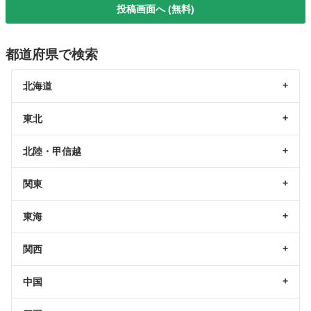
投稿画面へ (無料)
都道府県で検索
北海道
東北
北陸・甲信越
関東
東海
関西
中国