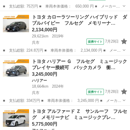
■ 支払総額: 75万円 ■ 車両本体価格： 650,000 円 ■ メーカー
名： トヨタ ■ 車種名： ヴェルファイア ■ グレード名： ２．
広島
呉市
ヴェルファイア
トヨタ カローラツーリング ハイブリッド ダ
４Ｚ エアコン・パワステ・パワーウィンドウ・スマートキー・両側
ブルバイビー フルセグ メモリーナ…
電動スライドドア...
2,134,000円
29,621km
2019年
7月29日
提携サイト
呉市
■ 支払総額: 224.8万円 ■ 車両本体価格： 2,134,000 円 ■ メーカ
ー名： トヨタ ■ 車種名： カローラツーリング ■ グレード
広島
呉市
トヨタ
トヨタ ハリアー Ｇ フルセグ ミュージック
名： ハイブリッド ダブルバイビー フルセグ メモリーナビ ミ
プレイヤー接続可 バックカメラ 衝…
ュージックプ...
3,245,000円
ハリアー
18,664km
2024年
7月28日
提携サイト
呉市
■ 支払総額: 334万円 ■ 車両本体価格： 3,245,000 円 ■ メーカー
名： トヨタ ■ 車種名： ハリアー ■ グレード名： Ｇ フルセ
広島
呉市
ハリアー
トヨタ アルファード Ｚ サンルーフ フルセ
グ ミュージックプレイヤー接続可 バックカメラ 衝突被害軽減シ
グ メモリーナビ ミュージックプレ…
ステム Ｅ...
5,775,000円