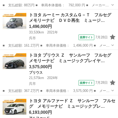
■ 支払総額: 88万円 ■ 車両本体価格： 792,000 円 ■ メーカー
名： トヨタ ■ 車種名： ルーミー ■ グレード名： Ｇ Ｓ フ
広島
呉市
トヨタ
トヨタ ルーミー カスタムＧ－Ｔ フルセグ
ルセグ メモリーナビ ＤＶＤ再生 ミュージックプレイヤー接続
メモリーナビ ＤＶＤ再生 ミュージ…
可 バックカメラ ...
1,496,000円
33,530km
2021年
7月28日
提携サイト
呉市
■ 支払総額: 161.2万円 ■ 車両本体価格： 1,496,000 円 ■ メーカ
ー名： トヨタ ■ 車種名： ルーミー ■ グレード名： カスタム
広島
呉市
トヨタ
トヨタ プリウス Ｚ サンルーフ フルセグ
Ｇ－Ｔ フルセグ メモリーナビ ＤＶＤ再生 ミュージックプレイ
メモリーナビ ミュージックプレイヤ…
ヤー接続...
3,575,000円
プリウス
21,575km
2024年
7月28日
提携サイト
呉市
■ 支払総額: 367.2万円 ■ 車両本体価格： 3,575,000 円 ■ メーカ
ー名： トヨタ ■ 車種名： プリウス ■ グレード名： Ｚ サン
広島
呉市
プリウス
トヨタ アルファード Ｚ サンルーフ フルセ
ルーフ フルセグ メモリーナビ ミュージックプレイヤー接続可
グ メモリーナビ ミュージックプレ…
バックカ...
6,193,000円