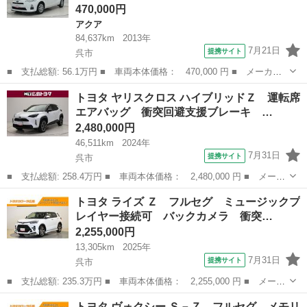
470,000円
アクア
84,637km
2013年
7月21日
提携サイト
呉市
■ 支払総額: 56.1万円 ■ 車両本体価格： 470,000 円 ■ メーカー
名： トヨタ ■ 車種名： アクア ■ グレード名： Ｓ Ｐウイン
広島
呉市
アクア
トヨタ ヤリスクロス ハイブリッドＺ 運転席
ドウ ＡＣ イモビライザ ＷＳＲＳ １オーナー キーレス付き
エアバッグ 衝突回避支援ブレーキ …
スマートキー...
2,480,000円
46,511km
2024年
7月31日
提携サイト
呉市
■ 支払総額: 258.4万円 ■ 車両本体価格： 2,480,000 円 ■ メーカ
ー名： トヨタ ■ 車種名： ヤリスクロス ■ グレード名： ハイ
広島
呉市
トヨタ
トヨタ ライズ Ｚ フルセグ ミュージックプ
ブリッドＺ 運転席エアバッグ 衝突回避支援ブレーキ Ｒカメラ
レイヤー接続可 バックカメラ 衝突…
ナビ イ...
2,255,000円
13,305km
2025年
7月31日
提携サイト
呉市
■ 支払総額: 235.3万円 ■ 車両本体価格： 2,255,000 円 ■ メーカ
ー名： トヨタ ■ 車種名： ライズ ■ グレード名： Ｚ フルセ
広島
呉市
トヨタ
トヨタ ヴォクシー Ｓ－Ｚ フルセグ メモリ