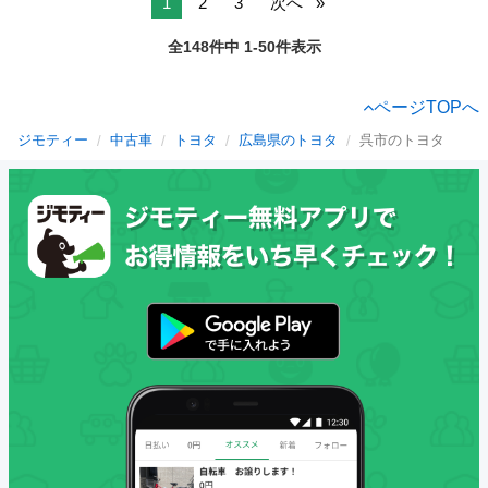
1
2
3
次へ
全148件中 1-50件表示
ページTOPへ
ジモティー
中古車
トヨタ
広島県のトヨタ
呉市のトヨタ