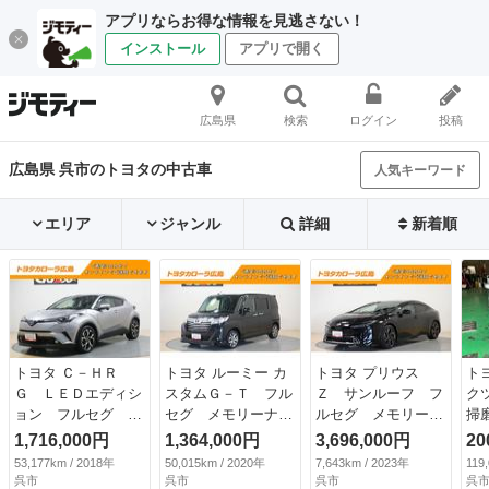
アプリならお得な情報を見逃さない！
インストール
アプリで開く
広島県
検索
ログイン
投稿
広島県 呉市のトヨタの中古車
人気キーワード
エリア
ジャンル
詳細
新着順
トヨタ Ｃ－ＨＲ
トヨタ ルーミー カ
トヨタ プリウス
ト
Ｇ ＬＥＤエディシ
スタムＧ－Ｔ フル
Ｚ サンルーフ フ
ク
ョン フルセグ メ
セグ メモリーナ
ルセグ メモリーナ
掃
モリーナビ ＤＶＤ
ビ ＤＶＤ再生 ミ
ビ ミュージックプ
（
1,716,000円
1,364,000円
3,696,000円
20
再生 ミュージック
ュージックプレイヤ
レイヤー接続可 バ
53,177km / 2018年
50,015km / 2020年
7,643km / 2023年
119
プレイヤー接続可
ー接続可 後席モニ
ックカメラ 衝突被
呉市
呉市
呉市
呉