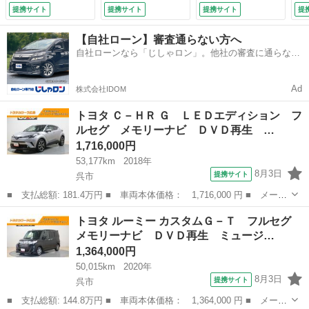
バックカメラ 衝突
ター バックカメ
害軽減システム Ｅ
提携サイト
提携サイト
提携サイト
提
被害軽減システム
ラ 衝突被害軽減シ
ＴＣ ドラレコ Ｌ
ＥＴＣ ドラレコ
ステム ＥＴＣ ド
ＥＤヘッドランプ
【自社ローン】審査通らない方へ
ＬＥＤヘッドラン
ラレコ 両側電動ス
ワンオーナー フル
自社ローンなら「じしゃロン」。他社の審査に通らなか
プ ワンオーナー
ライド ＬＥＤヘッ
エアロ 記録簿
った方も
記録簿 （検9.6）
ドランプ 記録簿
（車検整備付）
アイドリングストッ
Ad
株式会社IDOM
プ （検9.3）
トヨタ Ｃ－ＨＲ Ｇ ＬＥＤエディション フ
ルセグ メモリーナビ ＤＶＤ再生 …
1,716,000円
53,177km
2018年
8月3日
提携サイト
呉市
■ 支払総額: 181.4万円 ■ 車両本体価格： 1,716,000 円 ■ メーカ
ー名： トヨタ ■ 車種名： Ｃ－ＨＲ ■ グレード名： Ｇ ＬＥ
広島
呉市
トヨタ
トヨタ ルーミー カスタムＧ－Ｔ フルセグ
Ｄエディション フルセグ メモリーナビ ＤＶＤ再生 ミュージッ
メモリーナビ ＤＶＤ再生 ミュージ…
クプレイ...
1,364,000円
50,015km
2020年
8月3日
提携サイト
呉市
■ 支払総額: 144.8万円 ■ 車両本体価格： 1,364,000 円 ■ メーカ