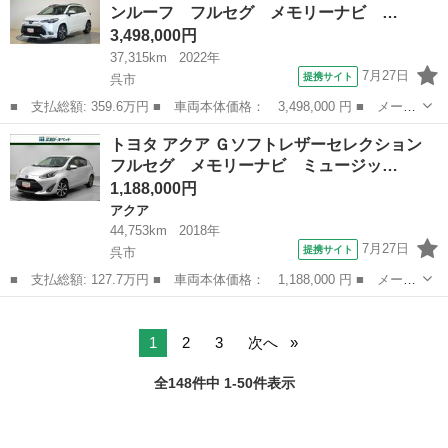
ンルーフ フルセグ メモリーナビ …
ー接続可...
3,498,000円
37,315km
2022年
7月27日
提携サイト
呉市
■ 支払総額: 359.6万円 ■ 車両本体価格： 3,498,000 円 ■ メーカ
ー名： トヨタ ■ 車種名： カローラクロス ■ グレード名： ハ
広島
呉市
トヨタ
トヨタ アクア Ｇソフトレザーセレクション
イブリッド Ｚ サンルーフ フルセグ メモリーナビ ミュージッ
フルセグ メモリーナビ ミュージッ…
クプレイ...
1,188,000円
アクア
44,753km
2018年
7月27日
提携サイト
呉市
■ 支払総額: 127.7万円 ■ 車両本体価格： 1,188,000 円 ■ メーカ
ー名： トヨタ ■ 車種名： アクア ■ グレード名： Ｇソフトレ
広島
呉市
アクア
ザーセレクション フルセグ メモリーナビ ミュージックプレイヤ
ー接続可...
1
2
3
次へ
全148件中 1-50件表示