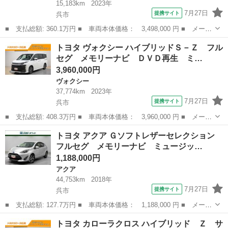
15,183km
2023年
7月27日
提携サイト
呉市
■ 支払総額: 360.1万円 ■ 車両本体価格： 3,498,000 円 ■ メーカ
ー名： トヨタ ■ 車種名： ＲＡＶ４ ■ グレード名： アドベン
広島
呉市
RAV4
トヨタ ヴォクシー ハイブリッドＳ－Ｚ フル
チャー ４ＷＤ フルセグ メモリーナビ ミュージックプレイヤー
セグ メモリーナビ ＤＶＤ再生 ミ…
接続可 ...
3,960,000円
ヴォクシー
37,774km
2023年
7月27日
提携サイト
呉市
■ 支払総額: 408.3万円 ■ 車両本体価格： 3,960,000 円 ■ メーカ
ー名： トヨタ ■ 車種名： ヴォクシー ■ グレード名： ハイブ
広島
呉市
ヴォクシー
トヨタ アクア Ｇソフトレザーセレクション
リッドＳ－Ｚ フルセグ メモリーナビ ＤＶＤ再生 ミュージック
フルセグ メモリーナビ ミュージッ…
プレイヤ...
1,188,000円
アクア
44,753km
2018年
7月27日
提携サイト
呉市
■ 支払総額: 127.7万円 ■ 車両本体価格： 1,188,000 円 ■ メーカ
ー名： トヨタ ■ 車種名： アクア ■ グレード名： Ｇソフトレ
広島
呉市
アクア
トヨタ カローラクロス ハイブリッド Ｚ サ
ザーセレクション フルセグ メモリーナビ ミュージックプレイヤ