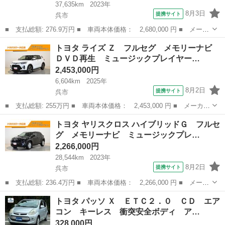
37,635km
2023年
8月3日
提携サイト
呉市
■ 支払総額: 276.9万円 ■ 車両本体価格： 2,680,000 円 ■ メーカ
ー名： トヨタ ■ 車種名： シエンタ ■ グレード名： ハイブリ
広島
呉市
シエンタ
トヨタ ライズ Ｚ フルセグ メモリーナビ
ッドＺ 運転席エアバッグ １オ－ナ－ リヤカメラ 地上デジタ
ＤＶＤ再生 ミュージックプレイヤー…
ル パワー...
2,453,000円
6,604km
2025年
8月2日
提携サイト
呉市
■ 支払総額: 255万円 ■ 車両本体価格： 2,453,000 円 ■ メーカー
名： トヨタ ■ 車種名： ライズ ■ グレード名： Ｚ フルセ
広島
呉市
トヨタ
トヨタ ヤリスクロス ハイブリッドＧ フルセ
グ メモリーナビ ＤＶＤ再生 ミュージックプレイヤー接続可 バ
グ メモリーナビ ミュージックプレ…
ックカメラ ...
2,266,000円
28,544km
2023年
8月2日
提携サイト
呉市
■ 支払総額: 236.4万円 ■ 車両本体価格： 2,266,000 円 ■ メーカ
ー名： トヨタ ■ 車種名： ヤリスクロス ■ グレード名： ハイ
広島
呉市
トヨタ
トヨタ パッソ Ｘ ＥＴＣ２．０ ＣＤ エア
ブリッドＧ フルセグ メモリーナビ ミュージックプレイヤー接続
コン キーレス 衝突安全ボディ ア…
可 バッ...
328,000円