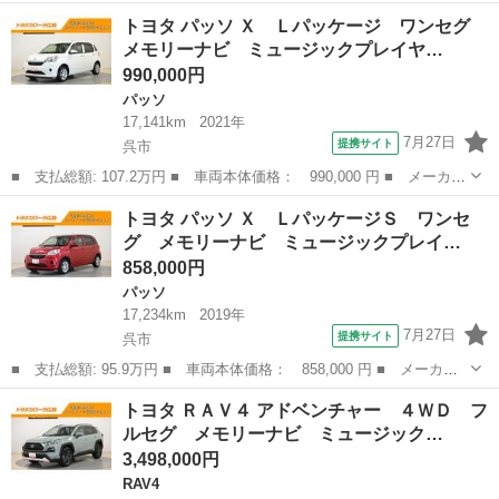
名： トヨタ ■ 車種名： ルーミー ■ グレード名： カスタム
広島
呉市
トヨタ
トヨタ パッソ Ｘ Ｌパッケージ ワンセグ
Ｇ ワンセグ メモリーナビ ミュージックプレイヤー接続可 バッ
メモリーナビ ミュージックプレイヤ…
クカメラ 衝...
990,000円
パッソ
17,141km
2021年
7月27日
提携サイト
呉市
■ 支払総額: 107.2万円 ■ 車両本体価格： 990,000 円 ■ メーカー
名： トヨタ ■ 車種名： パッソ ■ グレード名： Ｘ Ｌパッケ
広島
呉市
パッソ
トヨタ パッソ Ｘ ＬパッケージＳ ワンセ
ージ ワンセグ メモリーナビ ミュージックプレイヤー接続可 バ
グ メモリーナビ ミュージックプレイ…
ックカメラ...
858,000円
パッソ
17,234km
2019年
7月27日
提携サイト
呉市
■ 支払総額: 95.9万円 ■ 車両本体価格： 858,000 円 ■ メーカー
名： トヨタ ■ 車種名： パッソ ■ グレード名： Ｘ Ｌパッケ
広島
呉市
パッソ
トヨタ ＲＡＶ４ アドベンチャー ４ＷＤ フ
ージＳ ワンセグ メモリーナビ ミュージックプレイヤー接続可
ルセグ メモリーナビ ミュージック…
バックカメラ...
3,498,000円
RAV4