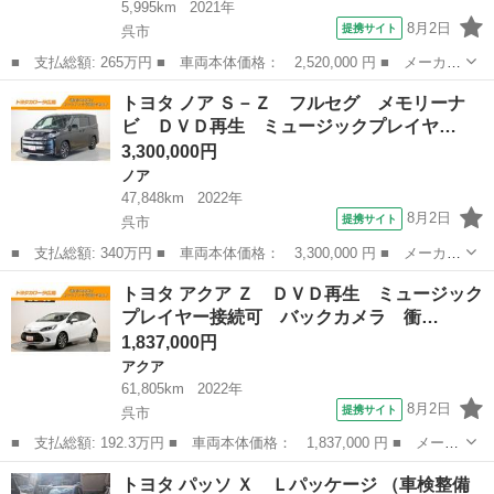
5,995km
2021年
8月2日
提携サイト
呉市
■ 支払総額: 265万円 ■ 車両本体価格： 2,520,000 円 ■ メーカー
名： トヨタ ■ 車種名： ハイエースバン ■ グレード名： Ｄ
広島
呉市
ハイエース
トヨタ ノア Ｓ－Ｚ フルセグ メモリーナ
Ｘ ＧＬパッケージ ■ 排気量： 2000cc ■ ドア枚数： 5D ■ ...
ビ ＤＶＤ再生 ミュージックプレイヤ…
3,300,000円
ノア
47,848km
2022年
8月2日
提携サイト
呉市
■ 支払総額: 340万円 ■ 車両本体価格： 3,300,000 円 ■ メーカー
名： トヨタ ■ 車種名： ノア ■ グレード名： Ｓ－Ｚ フルセ
広島
呉市
ノア
トヨタ アクア Ｚ ＤＶＤ再生 ミュージック
グ メモリーナビ ＤＶＤ再生 ミュージックプレイヤー接続可 後
プレイヤー接続可 バックカメラ 衝…
席モニター...
1,837,000円
アクア
61,805km
2022年
8月2日
提携サイト
呉市
■ 支払総額: 192.3万円 ■ 車両本体価格： 1,837,000 円 ■ メーカ
ー名： トヨタ ■ 車種名： アクア ■ グレード名： Ｚ ＤＶＤ
広島
呉市
アクア
トヨタ パッソ Ｘ Ｌパッケージ （車検整備
再生 ミュージックプレイヤー接続可 バックカメラ 衝突被害軽減