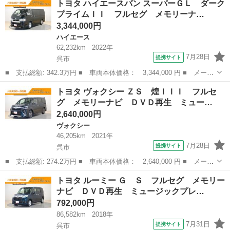
トヨタ ハイエースバン スーパーＧＬ ダーク
パッケージ 革シート メモリーナビ ＤＶＤ再生 ミュージックプ
プライムＩＩ フルセグ メモリーナ…
レイヤー...
3,344,000円
ハイエース
62,232km
2022年
7月28日
提携サイト
呉市
■ 支払総額: 342.3万円 ■ 車両本体価格： 3,344,000 円 ■ メーカ
ー名： トヨタ ■ 車種名： ハイエースバン ■ グレード名： ス
広島
呉市
ハイエース
トヨタ ヴォクシー ＺＳ 煌ＩＩＩ フルセ
ーパーＧＬ ダークプライムＩＩ フルセグ メモリーナビ ＤＶＤ
グ メモリーナビ ＤＶＤ再生 ミュー…
再生 ミ...
2,640,000円
ヴォクシー
46,205km
2021年
7月28日
提携サイト
呉市
■ 支払総額: 274.2万円 ■ 車両本体価格： 2,640,000 円 ■ メーカ
ー名： トヨタ ■ 車種名： ヴォクシー ■ グレード名： ＺＳ
広島
呉市
ヴォクシー
トヨタ ルーミー Ｇ Ｓ フルセグ メモリー
煌ＩＩＩ フルセグ メモリーナビ ＤＶＤ再生 ミュージックプレ
ナビ ＤＶＤ再生 ミュージックプレ…
イヤー接...
792,000円
86,582km
2018年
7月31日
提携サイト
呉市