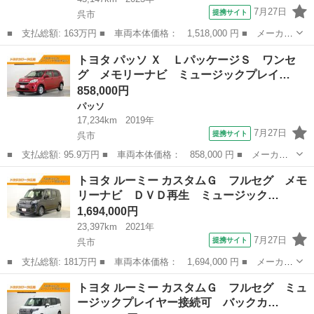
7月27日
提携サイト
呉市
■ 支払総額: 163万円 ■ 車両本体価格： 1,518,000 円 ■ メーカー
名： トヨタ ■ 車種名： アクア ■ グレード名： Ｘ メモリー
広島
呉市
アクア
トヨタ パッソ Ｘ ＬパッケージＳ ワンセ
ナビ ミュージックプレイヤー接続可 バックカメラ 衝突被害軽減
グ メモリーナビ ミュージックプレイ…
システム ...
858,000円
パッソ
17,234km
2019年
7月27日
提携サイト
呉市
■ 支払総額: 95.9万円 ■ 車両本体価格： 858,000 円 ■ メーカー
名： トヨタ ■ 車種名： パッソ ■ グレード名： Ｘ Ｌパッケ
広島
呉市
パッソ
トヨタ ルーミー カスタムＧ フルセグ メモ
ージＳ ワンセグ メモリーナビ ミュージックプレイヤー接続可
リーナビ ＤＶＤ再生 ミュージック…
バックカメラ...
1,694,000円
23,397km
2021年
7月27日
提携サイト
呉市
■ 支払総額: 181万円 ■ 車両本体価格： 1,694,000 円 ■ メーカー
名： トヨタ ■ 車種名： ルーミー ■ グレード名： カスタム
広島
呉市
トヨタ
トヨタ ルーミー カスタムＧ フルセグ ミュ
Ｇ フルセグ メモリーナビ ＤＶＤ再生 ミュージックプレイヤー
ージックプレイヤー接続可 バックカ…
接続可 バッ...