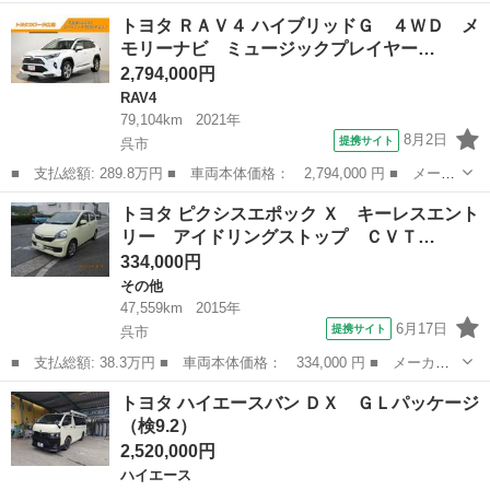
名： トヨタ ■ 車種名： ヴェルファイア ■ グレード名： ２．
広島
呉市
ヴェルファイア
トヨタ ＲＡＶ４ ハイブリッドＧ ４ＷＤ メ
４Ｚ エアコン・パワステ・パワーウィンドウ・スマートキー・両側
モリーナビ ミュージックプレイヤー…
電動スライドドア...
2,794,000円
RAV4
79,104km
2021年
8月2日
提携サイト
呉市
■ 支払総額: 289.8万円 ■ 車両本体価格： 2,794,000 円 ■ メーカ
ー名： トヨタ ■ 車種名： ＲＡＶ４ ■ グレード名： ハイブリ
広島
呉市
RAV4
トヨタ ピクシスエポック Ｘ キーレスエント
ッドＧ ４ＷＤ メモリーナビ ミュージックプレイヤー接続可 バ
リー アイドリングストップ ＣＶＴ…
ックカメ...
334,000円
その他
47,559km
2015年
6月17日
提携サイト
呉市
■ 支払総額: 38.3万円 ■ 車両本体価格： 334,000 円 ■ メーカー
名： トヨタ ■ 車種名： ピクシスエポック ■ グレード名：
広島
呉市
その他
トヨタ ハイエースバン ＤＸ ＧＬパッケージ
Ｘ キーレスエントリー アイドリングストップ ＣＶＴ 盗難防止
（検9.2）
システム ＡＢ...
2,520,000円
ハイエース