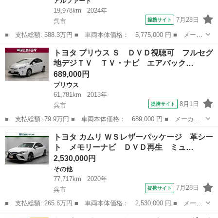
アルファード
19,978km
2024年
7月28日
提携サイト
呉市
■ 支払総額: 588.3万円 ■ 車両本体価格： 5,775,000 円 ■ メーカ
ー名： トヨタ ■ 車種名： アルファード ■ グレード名： Ｚ
広島
呉市
アルファード
トヨタ プリウス Ｓ ＤＶＤ視聴可 フルセグ
サンルーフ フルセグ メモリーナビ ミュージックプレイヤー接続
地デジＴＶ ＴＶ・ナビ エアバック…
可 後席...
689,000円
プリウス
61,781km
2013年
8月1日
提携サイト
呉市
■ 支払総額: 79.9万円 ■ 車両本体価格： 689,000 円 ■ メーカー
名： トヨタ ■ 車種名： プリウス ■ グレード名： Ｓ ＤＶＤ
広島
呉市
プリウス
トヨタ カムリ ＷＳレザーパッケージ 革シー
視聴可 フルセグ地デジＴＶ ＴＶ・ナビ エアバック スマキ－
ト メモリーナビ ＤＶＤ再生 ミュ…
メモリーナビ...
2,530,000円
その他
77,717km
2020年
7月28日
提携サイト
呉市
■ 支払総額: 265.6万円 ■ 車両本体価格： 2,530,000 円 ■ メーカ
ー名： トヨタ ■ 車種名： カムリ ■ グレード名： ＷＳレザー
広島
呉市
その他