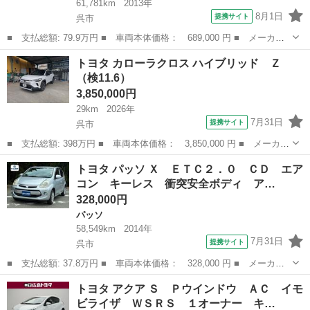
61,781km
2013年
8月1日
提携サイト
呉市
■ 支払総額: 79.9万円 ■ 車両本体価格： 689,000 円 ■ メーカー
名： トヨタ ■ 車種名： プリウス ■ グレード名： Ｓ ＤＶＤ
広島
呉市
プリウス
トヨタ カローラクロス ハイブリッド Ｚ
視聴可 フルセグ地デジＴＶ ＴＶ・ナビ エアバック スマキ－
（検11.6）
メモリーナビ...
3,850,000円
29km
2026年
7月31日
提携サイト
呉市
■ 支払総額: 398万円 ■ 車両本体価格： 3,850,000 円 ■ メーカー
名： トヨタ ■ 車種名： カローラクロス ■ グレード名： ハイ
広島
呉市
トヨタ
トヨタ パッソ Ｘ ＥＴＣ２．０ ＣＤ エア
ブリッド Ｚ ■ 排気量： 1800cc ■ ドア枚数： 5D ■ ミッ...
コン キーレス 衝突安全ボディ ア…
328,000円
パッソ
58,549km
2014年
7月31日
提携サイト
呉市
■ 支払総額: 37.8万円 ■ 車両本体価格： 328,000 円 ■ メーカー
名： トヨタ ■ 車種名： パッソ ■ グレード名： Ｘ ＥＴＣ
広島
呉市
パッソ
トヨタ アクア Ｓ Ｐウインドウ ＡＣ イモ
２．０ ＣＤ エアコン キーレス 衝突安全ボディ アイドリング
ビライザ ＷＳＲＳ １オーナー キ…
ストップ パワ...