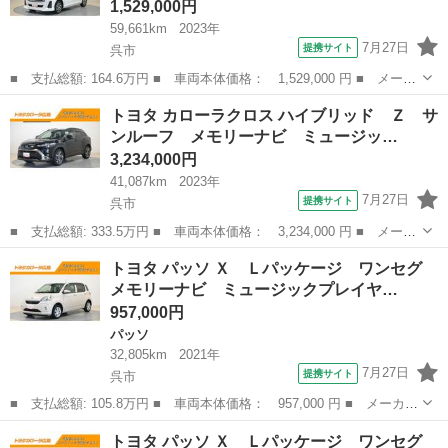
1,529,000円
59,661km
2023年
7月27日
提携サイト
呉市
■ 支払総額: 164.6万円 ■ 車両本体価格： 1,529,000 円 ■ メーカ
ー名： トヨタ ■ 車種名： ルーミー ■ グレード名： カスタム
広島
呉市
トヨタ
トヨタ カローラクロス ハイブリッド Ｚ サ
Ｇ フルセグ ミュージックプレイヤー接続可 バックカメラ 衝突
ンルーフ メモリーナビ ミュージッ…
被害軽減...
3,234,000円
41,087km
2023年
7月27日
提携サイト
呉市
■ 支払総額: 333.5万円 ■ 車両本体価格： 3,234,000 円 ■ メーカ
ー名： トヨタ ■ 車種名： カローラクロス ■ グレード名： ハ
広島
呉市
トヨタ
トヨタ パッソ Ｘ Ｌパッケージ ワンセグ
イブリッド Ｚ サンルーフ メモリーナビ ミュージックプレイヤ
メモリーナビ ミュージックプレイヤ…
ー接続可...
957,000円
パッソ
32,805km
2021年
7月27日
提携サイト
呉市
■ 支払総額: 105.8万円 ■ 車両本体価格： 957,000 円 ■ メーカー
名： トヨタ ■ 車種名： パッソ ■ グレード名： Ｘ Ｌパッケ
広島
呉市
パッソ
トヨタ パッソ Ｘ Ｌパッケージ ワンセグ
ージ ワンセグ メモリーナビ ミュージックプレイヤー接続可 バ