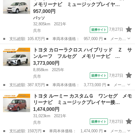
メモリーナビ ミュージックプレイヤ…
ックカメラ...
957,000円
パッソ
32,805km
2021年
7月27日
提携サイト
呉市
■ 支払総額: 105.8万円 ■ 車両本体価格： 957,000 円 ■ メーカー
名： トヨタ ■ 車種名： パッソ ■ グレード名： Ｘ Ｌパッケ
広島
呉市
パッソ
トヨタ カローラクロス ハイブリッド Ｚ サ
ージ ワンセグ メモリーナビ ミュージックプレイヤー接続可 バ
ンルーフ フルセグ メモリーナビ …
ックカメラ...
3,773,000円
8,858km
2025年
7月27日
提携サイト
呉市
■ 支払総額: 387.9万円 ■ 車両本体価格： 3,773,000 円 ■ メーカ
ー名： トヨタ ■ 車種名： カローラクロス ■ グレード名： ハ
広島
呉市
トヨタ
トヨタ ルーミー カスタムＧ ワンセグ メモ
イブリッド Ｚ サンルーフ フルセグ メモリーナビ ミュージッ
リーナビ ミュージックプレイヤー接…
クプレイ...
1,474,000円
31,023km
2021年
7月27日
提携サイト
呉市
■ 支払総額: 159万円 ■ 車両本体価格： 1,474,000 円 ■ メーカー