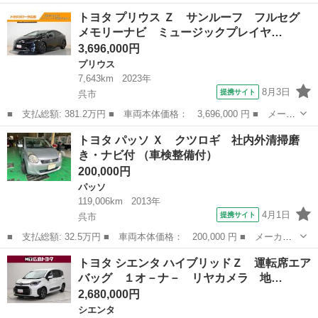
ー名： トヨタ ■ 車種名： ルーミー ■ グレード名： カスタム
広島
呉市
トヨタ
トヨタ プリウス Ｚ サンルーフ フルセグ
Ｇ－Ｔ フルセグ メモリーナビ ＤＶＤ再生 ミュージックプレイ
メモリーナビ ミュージックプレイヤ…
ヤー接続...
3,696,000円
プリウス
7,643km
2023年
8月3日
提携サイト
呉市
■ 支払総額: 381.2万円 ■ 車両本体価格： 3,696,000 円 ■ メーカ
ー名： トヨタ ■ 車種名： プリウス ■ グレード名： Ｚ サン
広島
呉市
プリウス
トヨタ パッソ Ｘ クツロギ 社内外清掃磨
ルーフ フルセグ メモリーナビ ミュージックプレイヤー接続可
き・ナビ付 （車検整備付）
バックカ...
200,000円
パッソ
119,006km
2013年
4月1日
提携サイト
呉市
■ 支払総額: 32.5万円 ■ 車両本体価格： 200,000 円 ■ メーカー
名： トヨタ ■ 車種名： パッソ ■ グレード名： Ｘ クツロ
広島
呉市
パッソ
トヨタ シエンタ ハイブリッドＺ 運転席エア
ギ 社内外清掃磨き・ナビ付 ■ 排気量： 1000cc ■ ドア枚数：
バッグ １オ－ナ－ リヤカメラ 地…
5D...
2,680,000円
シエンタ