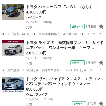
名： トヨタ ■ 車種名： ルーミー ■ グレード名： Ｇ Ｓ フ
広島
呉市
トヨタ
トヨタ ハイエースワゴン ＧＬ （なし）
ルセグ メモリーナビ ＤＶＤ再生 ミュージックプレイヤー接続
4,300,000円
可 バックカメラ ...
ハイエース
22,295km
2018年
7月29日
提携サイト
呉市
■ 支払総額: 449万円 ■ 車両本体価格： 4,300,000 円 ■ メーカー
名： トヨタ ■ 車種名： ハイエースワゴン ■ グレード名： Ｇ
広島
呉市
ハイエース
トヨタ ライズ Ｚ 衝突軽減ブレ－キ サイド
Ｌ ■ 排気量： 2700cc ■ ドア枚数： 4D ■ ミッション： ...
エアバック ワンオーナー車 キーフ…
2,030,000円
12,178km
2023年
7月29日
提携サイト
呉市
■ 支払総額: 213.4万円 ■ 車両本体価格： 2,030,000 円 ■ メーカ
ー名： トヨタ ■ 車種名： ライズ ■ グレード名： Ｚ 衝突軽
広島
呉市
トヨタ
トヨタ ヴェルファイア ２．４Ｚ エアコン・
減ブレ－キ サイドエアバック ワンオーナー車 キーフリ 運転席
パワステ・パワーウィンドウ・スマー…
助手席エ...
650,000円
ヴェルファイア
156,685km
2013年
8月2日
提携サイト
呉市