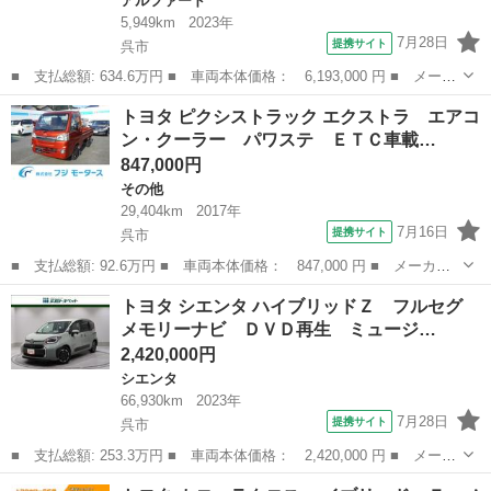
アルファード
5,949km
2023年
7月28日
提携サイト
呉市
■ 支払総額: 634.6万円 ■ 車両本体価格： 6,193,000 円 ■ メーカ
ー名： トヨタ ■ 車種名： アルファード ■ グレード名： Ｚ
広島
呉市
アルファード
トヨタ ピクシストラック エクストラ エアコ
サンルーフ フルセグ メモリーナビ ミュージックプレイヤー接続
ン・クーラー パワステ ＥＴＣ車載…
可 バッ...
847,000円
その他
29,404km
2017年
7月16日
提携サイト
呉市
■ 支払総額: 92.6万円 ■ 車両本体価格： 847,000 円 ■ メーカー
名： トヨタ ■ 車種名： ピクシストラック ■ グレード名： エ
広島
呉市
その他
トヨタ シエンタ ハイブリッドＺ フルセグ
クストラ エアコン・クーラー パワステ ＥＴＣ車載器 パワーウ
メモリーナビ ＤＶＤ再生 ミュージ…
インドウ キ...
2,420,000円
シエンタ
66,930km
2023年
7月28日
提携サイト
呉市
■ 支払総額: 253.3万円 ■ 車両本体価格： 2,420,000 円 ■ メーカ
ー名： トヨタ ■ 車種名： シエンタ ■ グレード名： ハイブリ
広島
呉市
シエンタ