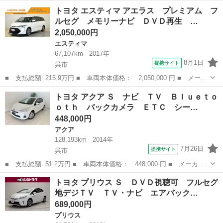
ー名： トヨタ ■ 車種名： ルーミー ■ グレード名： カスタム
広島
呉市
トヨタ
トヨタ エスティマ アエラス プレミアム フ
Ｇ－Ｔ フルセグ メモリーナビ ＤＶＤ再生 ミュージックプレイ
ルセグ メモリーナビ ＤＶＤ再生 …
ヤー接続...
2,050,000円
エスティマ
67,107km
2017年
8月1日
提携サイト
呉市
■ 支払総額: 215.9万円 ■ 車両本体価格： 2,050,000 円 ■ メーカ
ー名： トヨタ ■ 車種名： エスティマ ■ グレード名： アエラ
広島
呉市
エスティマ
トヨタ アクア Ｓ ナビ ＴＶ Ｂｌｕｅｔｏ
ス プレミアム フルセグ メモリーナビ ＤＶＤ再生 ミュージッ
ｏｔｈ バックカメラ ＥＴＣ シー…
クプレイ...
448,000円
アクア
128,193km
2014年
7月26日
提携サイト
呉市
■ 支払総額: 51.2万円 ■ 車両本体価格： 448,000 円 ■ メーカー
名： トヨタ ■ 車種名： アクア ■ グレード名： Ｓ ナビ Ｔ
広島
呉市
アクア
トヨタ プリウス Ｓ ＤＶＤ視聴可 フルセグ
Ｖ Ｂｌｕｅｔｏｏｔｈ バックカメラ ＥＴＣ シートヒーター
地デジＴＶ ＴＶ・ナビ エアバック…
プッシュスタ...
689,000円
プリウス