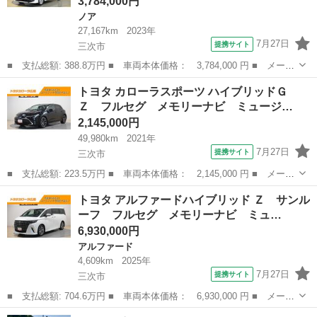
3,784,000円
ノア
27,167km
2023年
7月27日
提携サイト
三次市
■ 支払総額: 388.8万円 ■ 車両本体価格： 3,784,000 円 ■ メーカ
ー名： トヨタ ■ 車種名： ノア ■ グレード名： Ｓ－Ｚ ４Ｗ
広島
三次市
ノア
トヨタ カローラスポーツ ハイブリッドＧ
Ｄ フルセグ メモリーナビ ＤＶＤ再生 ミュージックプレイヤー
Ｚ フルセグ メモリーナビ ミュージ…
接続可 ...
2,145,000円
49,980km
2021年
7月27日
提携サイト
三次市
■ 支払総額: 223.5万円 ■ 車両本体価格： 2,145,000 円 ■ メーカ
ー名： トヨタ ■ 車種名： カローラスポーツ ■ グレード名：
広島
三次市
トヨタ
トヨタ アルファードハイブリッド Ｚ サンル
ハイブリッドＧ Ｚ フルセグ メモリーナビ ミュージックプレイ
ーフ フルセグ メモリーナビ ミュ…
ヤー接続...
6,930,000円
アルファード
4,609km
2025年
7月27日
提携サイト
三次市
■ 支払総額: 704.6万円 ■ 車両本体価格： 6,930,000 円 ■ メーカ
ー名： トヨタ ■ 車種名： アルファードハイブリッド ■ グレー
広島
三次市
アルファード