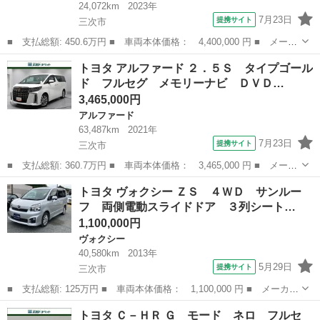
24,072km
2023年
7月23日
提携サイト
三次市
■ 支払総額: 450.6万円 ■ 車両本体価格： 4,400,000 円 ■ メーカ
ー名： トヨタ ■ 車種名： ハリアーＰＨＥＶ ■ グレード名：
広島
三次市
トヨタ
トヨタ アルファード ２．５Ｓ タイプゴール
Ｚ 革シート ４ＷＤ フルセグ メモリーナビ ミュージックプレ
ド フルセグ メモリーナビ ＤＶＤ…
イヤー接...
3,465,000円
アルファード
63,487km
2021年
7月23日
提携サイト
三次市
■ 支払総額: 360.7万円 ■ 車両本体価格： 3,465,000 円 ■ メーカ
ー名： トヨタ ■ 車種名： アルファード ■ グレード名： ２．
広島
三次市
アルファード
トヨタ ヴォクシー ＺＳ ４ＷＤ サンルー
５Ｓ タイプゴールド フルセグ メモリーナビ ＤＶＤ再生 ミュ
フ 両側電動スライドドア ３列シート…
ージック...
1,100,000円
ヴォクシー
40,580km
2013年
5月29日
提携サイト
三次市
■ 支払総額: 125万円 ■ 車両本体価格： 1,100,000 円 ■ メーカー
名： トヨタ ■ 車種名： ヴォクシー ■ グレード名： ＺＳ ４
広島
三次市
ヴォクシー
トヨタ Ｃ－ＨＲ Ｇ モード ネロ フルセ
ＷＤ サンルーフ 両側電動スライドドア ３列シート ダブルエア