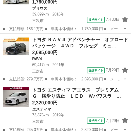
1,760,000円
プリウス
39,699km
2016年
7月30日
提携サイト
三次市
■ 支払総額: 186.1万円 ■ 車両本体価格： 1,760,000 円 ■ メーカ
ー名： トヨタ ■ 車種名： プリウス ■ グレード名： Ｓセーフ
広島
三次市
プリウス
トヨタ ＲＡＶ４ アドベンチャー オフロード
ティプラス ４ＷＤ フルセグ メモリーナビ ＤＶＤ再生 ミュー
パッケージ ４ＷＤ フルセグ ミュ…
ジックプ...
2,695,000円
RAV4
69,417km
2021年
7月29日
提携サイト
三次市
■ 支払総額: 279.7万円 ■ 車両本体価格： 2,695,000 円 ■ メーカ
ー名： トヨタ ■ 車種名： ＲＡＶ４ ■ グレード名： アドベン
広島
三次市
RAV4
トヨタ エスティマ アエラス プレミアム－
チャー オフロードパッケージ ４ＷＤ フルセグ ミュージックプ
Ｇ 横滑り防止 ＬＥＤ Ｗパワスラ …
レイヤー...
2,320,000円
エスティマ
73,876km
2019年
7月29日
提携サイト
三次市
■ 支払総額: 245.3万円 ■ 車両本体価格： 2,320,000 円 ■ メーカ