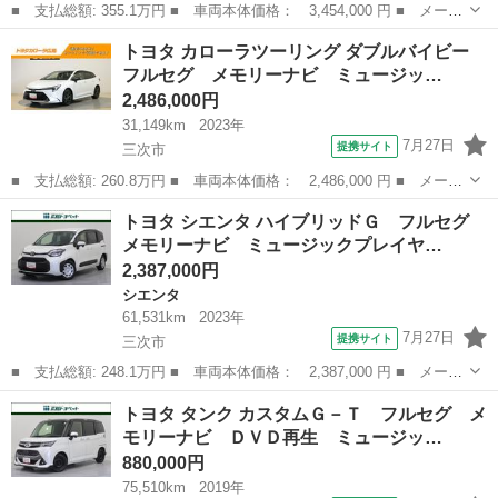
■ 支払総額: 355.1万円 ■ 車両本体価格： 3,454,000 円 ■ メーカ
ー名： トヨタ ■ 車種名： ヴォクシー ■ グレード名： Ｓ－
広島
三次市
ヴォクシー
トヨタ カローラツーリング ダブルバイビー
Ｚ フルセグ メモリーナビ ＤＶＤ再生 ミュージックプレイヤー
フルセグ メモリーナビ ミュージッ…
接続可 後...
2,486,000円
31,149km
2023年
7月27日
提携サイト
三次市
■ 支払総額: 260.8万円 ■ 車両本体価格： 2,486,000 円 ■ メーカ
ー名： トヨタ ■ 車種名： カローラツーリング ■ グレード
広島
三次市
トヨタ
トヨタ シエンタ ハイブリッドＧ フルセグ
名： ダブルバイビー フルセグ メモリーナビ ミュージックプレ
メモリーナビ ミュージックプレイヤ…
イヤー接続可...
2,387,000円
シエンタ
61,531km
2023年
7月27日
提携サイト
三次市
■ 支払総額: 248.1万円 ■ 車両本体価格： 2,387,000 円 ■ メーカ
ー名： トヨタ ■ 車種名： シエンタ ■ グレード名： ハイブリ
広島
三次市
シエンタ
トヨタ タンク カスタムＧ－Ｔ フルセグ メ
ッドＧ フルセグ メモリーナビ ミュージックプレイヤー接続可
モリーナビ ＤＶＤ再生 ミュージッ…
バックカ...
880,000円
75,510km
2019年