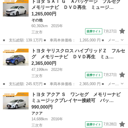
トヨタ ＳＡＩ Ｇ Ａパッケージ フルセグ
ングセレクション ４ＷＤ フルセグ メモリーナビ ＤＶＤ再生
メモリーナビ ＤＶＤ再生 ミュージ…
ミュージ...
1,265,000円
その他
60,392km
2015年
7月27日
提携サイト
三次市
■ 支払総額: 139.1万円 ■ 車両本体価格： 1,265,000 円 ■ メーカ
ー名： トヨタ ■ 車種名： ＳＡＩ ■ グレード名： Ｇ Ａパッ
広島
三次市
その他
トヨタ ヤリスクロス ハイブリッドＺ フルセ
ケージ フルセグ メモリーナビ ＤＶＤ再生 ミュージックプレイ
グ メモリーナビ ＤＶＤ再生 ミュ…
ヤー接続...
2,365,000円
47,199km
2022年
7月27日
提携サイト
三次市
■ 支払総額: 245.9万円 ■ 車両本体価格： 2,365,000 円 ■ メーカ
ー名： トヨタ ■ 車種名： ヤリスクロス ■ グレード名： ハイ
広島
三次市
トヨタ
トヨタ アクア Ｓ ワンセグ メモリーナビ
ブリッドＺ フルセグ メモリーナビ ＤＶＤ再生 ミュージックプ
ミュージックプレイヤー接続可 バッ…
レイヤー...
990,000円
アクア
14,688km
2016年
7月28日
提携サイト
三次市