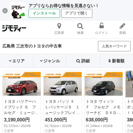
アプリならお得な情報を見逃さない！
インストール
アプリで開く
広島県
検索
ログイン
投稿
広島県 三次市のトヨタの中古車
人気キーワード
エリア
ジャンル
詳細
新着順
トヨタ ハリアーハ
トヨタ パッソ Ｘ
トヨタ ヴィッツ
ト
イブリッド Ｇ フ
ＬパッケージＳ ミ
Ｆ フルセグ メモ
ポ
ルセグ ミュージッ
ュージックプレイヤ
リーナビ ＤＶＤ再
Ｉ
クプレイヤー接続
ー接続可 衝突被害
生 ミュージックプ
Ｅ
3,190,000円
451,000円
638,000円
38
可 バックカメラ
軽減システム ＥＴ
レイヤー接続可 バ
付
53,727km / 2024年
92,761km / 2016年
97,144km / 2016年
70,
衝突被害軽減システ
Ｃ ワンオーナー
ックカメラ 衝突被
三次市
三次市
三次市
三