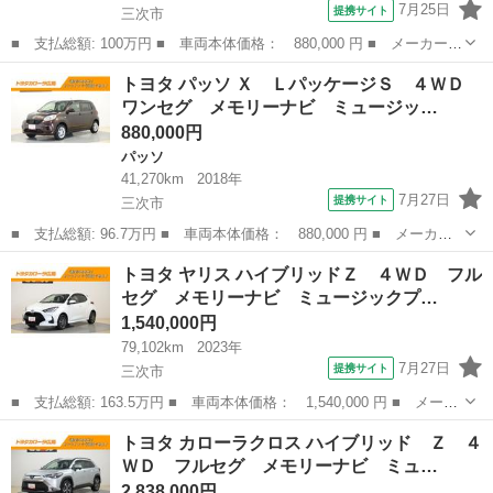
7月25日
提携サイト
三次市
■ 支払総額: 100万円 ■ 車両本体価格： 880,000 円 ■ メーカー
名： トヨタ ■ 車種名： タンク ■ グレード名： カスタムＧ－
広島
三次市
トヨタ
トヨタ パッソ Ｘ ＬパッケージＳ ４ＷＤ
Ｔ フルセグ メモリーナビ ＤＶＤ再生 ミュージックプレイヤー
ワンセグ メモリーナビ ミュージッ…
接続可 バック...
880,000円
パッソ
41,270km
2018年
7月27日
提携サイト
三次市
■ 支払総額: 96.7万円 ■ 車両本体価格： 880,000 円 ■ メーカー
名： トヨタ ■ 車種名： パッソ ■ グレード名： Ｘ Ｌパッケ
広島
三次市
パッソ
トヨタ ヤリス ハイブリッドＺ ４ＷＤ フル
ージＳ ４ＷＤ ワンセグ メモリーナビ ミュージックプレイヤー
セグ メモリーナビ ミュージックプ…
接続可 バッ...
1,540,000円
79,102km
2023年
7月27日
提携サイト
三次市
■ 支払総額: 163.5万円 ■ 車両本体価格： 1,540,000 円 ■ メーカ
ー名： トヨタ ■ 車種名： ヤリス ■ グレード名： ハイブリッ
広島
三次市
トヨタ
トヨタ カローラクロス ハイブリッド Ｚ ４
ドＺ ４ＷＤ フルセグ メモリーナビ ミュージックプレイヤー接
ＷＤ フルセグ メモリーナビ ミュ…
続可 バ...
2,838,000円