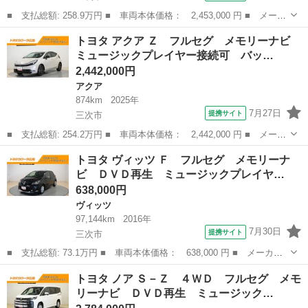
■ 支払総額: 258.9万円 ■ 車両本体価格： 2,453,000 円 ■ メーカ
ー名： トヨタ ■ 車種名： ノア ■ グレード名： Ｓｉ サンル
広島
三次市
ノア
トヨタ アクア Ｚ フルセグ メモリーナビ
ーフ ４ＷＤ フルセグ メモリーナビ ＤＶＤ再生 ミュージック
ミュージックプレイヤー接続可 バッ…
プレイヤ...
2,442,000円
アクア
874km
2025年
7月27日
提携サイト
三次市
■ 支払総額: 254.2万円 ■ 車両本体価格： 2,442,000 円 ■ メーカ
ー名： トヨタ ■ 車種名： アクア ■ グレード名： Ｚ フルセ
広島
三次市
アクア
トヨタ ヴィッツ Ｆ フルセグ メモリーナ
グ メモリーナビ ミュージックプレイヤー接続可 バックカメラ
ビ ＤＶＤ再生 ミュージックプレイヤ…
衝突被害...
638,000円
ヴィッツ
97,144km
2016年
7月30日
提携サイト
三次市
■ 支払総額: 73.1万円 ■ 車両本体価格： 638,000 円 ■ メーカー
名： トヨタ ■ 車種名： ヴィッツ ■ グレード名： Ｆ フルセ
広島
三次市
ヴィッツ
トヨタ ノア Ｓ－Ｚ ４ＷＤ フルセグ メモ
グ メモリーナビ ＤＶＤ再生 ミュージックプレイヤー接続可 バ
リーナビ ＤＶＤ再生 ミュージック…
ックカメラ ...