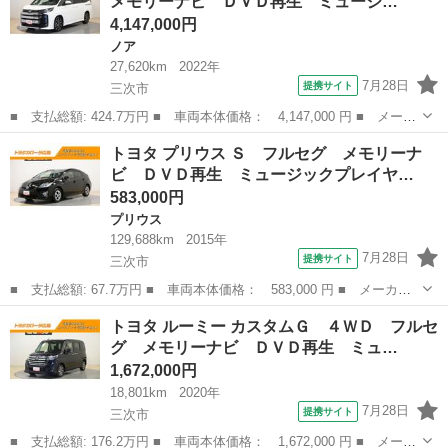
メモリーナビ ＤＶＤ再生 ミュージ…
ライドドア ＴＶ...
4,147,000円
ノア
27,620km
2022年
7月28日
提携サイト
三次市
■ 支払総額: 424.7万円 ■ 車両本体価格： 4,147,000 円 ■ メーカ
ー名： トヨタ ■ 車種名： ノア ■ グレード名： ハイブリッド
広島
三次市
ノア
トヨタ プリウス Ｓ フルセグ メモリーナ
Ｓ－Ｚ フルセグ メモリーナビ ＤＶＤ再生 ミュージックプレイ
ビ ＤＶＤ再生 ミュージックプレイヤ…
ヤー接続...
583,000円
プリウス
129,688km
2015年
7月28日
提携サイト
三次市
■ 支払総額: 67.7万円 ■ 車両本体価格： 583,000 円 ■ メーカー
名： トヨタ ■ 車種名： プリウス ■ グレード名： Ｓ フルセ
広島
三次市
プリウス
トヨタ ルーミー カスタムＧ ４ＷＤ フルセ
グ メモリーナビ ＤＶＤ再生 ミュージックプレイヤー接続可 バ
グ メモリーナビ ＤＶＤ再生 ミュ…
ックカメラ ...
1,672,000円
18,801km
2020年
7月28日
提携サイト
三次市
■ 支払総額: 176.2万円 ■ 車両本体価格： 1,672,000 円 ■ メーカ