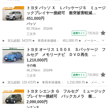
ー名： トヨタ ■ 車種名： エスティマ ■ グレード名： アエラ
広島
三次市
エスティマ
トヨタ パッソ Ｘ ＬパッケージＳ ミュージ
ス プレミアム－Ｇ 横滑り防止 ＬＥＤ Ｗパワスラ クルコン
ックプレイヤー接続可 衝突被害軽減…
メモリー...
451,000円
パッソ
92,761km
2016年
7月31日
提携サイト
三次市
■ 支払総額: 54万円 ■ 車両本体価格： 451,000 円 ■ メーカー
名： トヨタ ■ 車種名： パッソ ■ グレード名： Ｘ Ｌパッケ
広島
三次市
パッソ
トヨタ オーリス １５０Ｘ Ｓパッケージ フ
ージＳ ミュージックプレイヤー接続可 衝突被害軽減システム Ｅ
ルセグ メモリーナビ ＤＶＤ再生 …
ＴＣ ワンオーナ...
1,210,000円
その他
46,276km
2018年
7月28日
提携サイト
三次市
■ 支払総額: 133.4万円 ■ 車両本体価格： 1,210,000 円 ■ メーカ
ー名： トヨタ ■ 車種名： オーリス ■ グレード名： １５０
広島
三次市
その他
トヨタ シエンタ Ｇ フルセグ ミュージック
Ｘ Ｓパッケージ フルセグ メモリーナビ ＤＶＤ再生 ミュージ
プレイヤー接続可 バックカメラ 衝…
ックプレイ...
2,090,000円
シエンタ