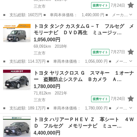
7月24日
提携サイト
三次市
■ 支払総額: 160万円 ■ 車両本体価格： 1,490,000 円 ■ メーカー
名： トヨタ ■ 車種名： プリウス ■ グレード名： Ｓセーフテ
広島
三次市
プリウス
トヨタ タンク カスタムＧ－Ｔ フルセグ メ
ィプラス スマートキー・プッシュスタート 地デジフルセグ キー
モリーナビ ＤＶＤ再生 ミュージッ…
フリー ア...
1,056,000円
69,091km
2018年
7月27日
提携サイト
三次市
■ 支払総額: 114.3万円 ■ 車両本体価格： 1,056,000 円 ■ メーカ
ー名： トヨタ ■ 車種名： タンク ■ グレード名： カスタムＧ
広島
三次市
トヨタ
トヨタ ヤリスクロス Ｇ スマキー １オーナ
－Ｔ フルセグ メモリーナビ ＤＶＤ再生 ミュージックプレイヤ
ー 盗難防止システム Ｂカメラ Ａ…
ー接続可...
1,780,000円
71,812km
2021年
7月24日
提携サイト
三次市
■ 支払総額: 189.1万円 ■ 車両本体価格： 1,780,000 円 ■ メーカ
ー名： トヨタ ■ 車種名： ヤリスクロス ■ グレード名： Ｇ
広島
三次市
トヨタ
トヨタ ハリアーＰＨＥＶ Ｚ 革シート ４Ｗ
スマキー １オーナー 盗難防止システム Ｂカメラ ＡＡＣ キー
Ｄ フルセグ メモリーナビ ミュー…
レス Ｄ...
4,400,000円