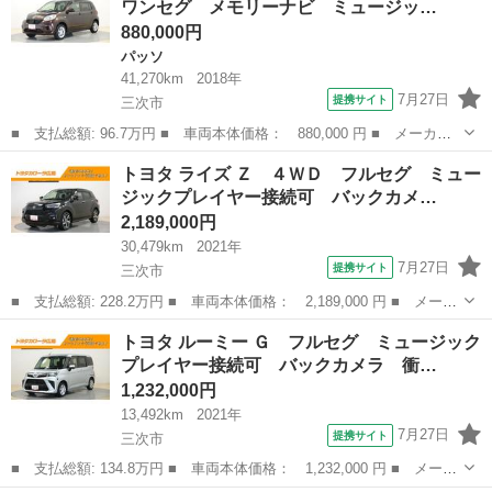
ワンセグ メモリーナビ ミュージッ…
バックカ...
880,000円
パッソ
41,270km
2018年
7月27日
提携サイト
三次市
■ 支払総額: 96.7万円 ■ 車両本体価格： 880,000 円 ■ メーカー
名： トヨタ ■ 車種名： パッソ ■ グレード名： Ｘ Ｌパッケ
広島
三次市
パッソ
トヨタ ライズ Ｚ ４ＷＤ フルセグ ミュー
ージＳ ４ＷＤ ワンセグ メモリーナビ ミュージックプレイヤー
ジックプレイヤー接続可 バックカメ…
接続可 バッ...
2,189,000円
30,479km
2021年
7月27日
提携サイト
三次市
■ 支払総額: 228.2万円 ■ 車両本体価格： 2,189,000 円 ■ メーカ
ー名： トヨタ ■ 車種名： ライズ ■ グレード名： Ｚ ４Ｗ
広島
三次市
トヨタ
トヨタ ルーミー Ｇ フルセグ ミュージック
Ｄ フルセグ ミュージックプレイヤー接続可 バックカメラ 衝突
プレイヤー接続可 バックカメラ 衝…
被害軽減シ...
1,232,000円
13,492km
2021年
7月27日
提携サイト
三次市
■ 支払総額: 134.8万円 ■ 車両本体価格： 1,232,000 円 ■ メーカ
ー名： トヨタ ■ 車種名： ルーミー ■ グレード名： Ｇ フル