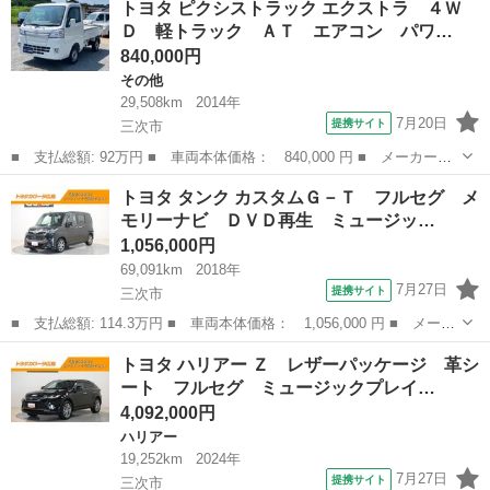
トヨタ ピクシストラック エクストラ ４Ｗ
ド名： Ｚ サンルーフ フルセグ メモリーナビ ミュージックプ
Ｄ 軽トラック ＡＴ エアコン パワ…
レイヤー...
840,000円
その他
29,508km
2014年
7月20日
提携サイト
三次市
■ 支払総額: 92万円 ■ 車両本体価格： 840,000 円 ■ メーカー
名： トヨタ ■ 車種名： ピクシストラック ■ グレード名： エ
広島
三次市
その他
トヨタ タンク カスタムＧ－Ｔ フルセグ メ
クストラ ４ＷＤ 軽トラック ＡＴ エアコン パワーステアリン
モリーナビ ＤＶＤ再生 ミュージッ…
グ パワーウィン...
1,056,000円
69,091km
2018年
7月27日
提携サイト
三次市
■ 支払総額: 114.3万円 ■ 車両本体価格： 1,056,000 円 ■ メーカ
ー名： トヨタ ■ 車種名： タンク ■ グレード名： カスタムＧ
広島
三次市
トヨタ
トヨタ ハリアー Ｚ レザーパッケージ 革シ
－Ｔ フルセグ メモリーナビ ＤＶＤ再生 ミュージックプレイヤ
ート フルセグ ミュージックプレイ…
ー接続可...
4,092,000円
ハリアー
19,252km
2024年
7月27日
提携サイト
三次市