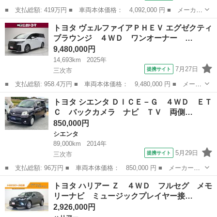
■ 支払総額: 419万円 ■ 車両本体価格： 4,092,000 円 ■ メーカー
名： トヨタ ■ 車種名： ハリアー ■ グレード名： Ｚ レザー
広島
三次市
ハリアー
トヨタ ヴェルファイアＰＨＥＶ エグゼクティ
パッケージ 革シート フルセグ ミュージックプレイヤー接続可
ブラウンジ ４ＷＤ ワンオーナー …
バックカメ...
9,480,000円
14,693km
2025年
7月27日
提携サイト
三次市
■ 支払総額: 958.4万円 ■ 車両本体価格： 9,480,000 円 ■ メーカ
ー名： トヨタ ■ 車種名： ヴェルファイアＰＨＥＶ ■ グレード
広島
三次市
トヨタ
トヨタ シエンタ ＤＩＣＥ－Ｇ ４ＷＤ ＥＴ
名： エグゼクティブラウンジ ４ＷＤ ワンオーナー 衝突被害軽
Ｃ バックカメラ ナビ ＴＶ 両側…
減システ...
850,000円
シエンタ
89,000km
2014年
5月29日
提携サイト
三次市
■ 支払総額: 96万円 ■ 車両本体価格： 850,000 円 ■ メーカー
名： トヨタ ■ 車種名： シエンタ ■ グレード名： ＤＩＣＥ－
広島
三次市
シエンタ
トヨタ ハリアー Ｚ ４ＷＤ フルセグ メモ
Ｇ ４ＷＤ ＥＴＣ バックカメラ ナビ ＴＶ 両側スライド・片
リーナビ ミュージックプレイヤー接…
側電動 ＨＩＤ ...
2,926,000円