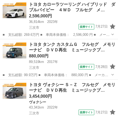
広島
三次市
トヨタ
トヨタ カローラツーリング ハイブリッド ダ
セグ ミュージックプレイヤー接続可 バックカメラ 衝突被害軽減
ブルバイビー ４ＷＤ フルセグ メ…
システム...
2,596,000円
36,814km
2023年
7月27日
提携サイト
三次市
■ 支払総額: 269.6万円 ■ 車両本体価格： 2,596,000 円 ■ メーカ
ー名： トヨタ ■ 車種名： カローラツーリング ■ グレード
広島
三次市
トヨタ
トヨタ タンク カスタムＧ フルセグ メモリ
名： ハイブリッド ダブルバイビー ４ＷＤ フルセグ メモリー
ーナビ ＤＶＤ再生 ミュージックプ…
ナビ ミュー...
880,000円
89,519km
2017年
7月28日
提携サイト
三次市
■ 支払総額: 99.9万円 ■ 車両本体価格： 880,000 円 ■ メーカー
名： トヨタ ■ 車種名： タンク ■ グレード名： カスタムＧ
広島
三次市
トヨタ
トヨタ ヴォクシー Ｓ－Ｚ フルセグ メモリ
フルセグ メモリーナビ ＤＶＤ再生 ミュージックプレイヤー接続
ーナビ ＤＶＤ再生 ミュージックプ…
可 バックカ...
3,454,000円
ヴォクシー
43,341km
2022年
7月27日
提携サイト
三次市