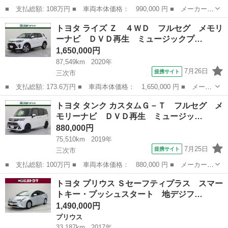
■ 支払総額: 108万円 ■ 車両本体価格： 990,000 円 ■ メーカー
名： トヨタ ■ 車種名： アクア ■ グレード名： Ｓ ワンセ
広島
三次市
アクア
トヨタ ライズ Ｚ ４ＷＤ フルセグ メモリ
グ メモリーナビ ミュージックプレイヤー接続可 バックカメラ
ーナビ ＤＶＤ再生 ミュージックプ…
衝突被害軽減シス...
1,650,000円
87,549km
2020年
7月26日
提携サイト
三次市
■ 支払総額: 173.6万円 ■ 車両本体価格： 1,650,000 円 ■ メーカ
ー名： トヨタ ■ 車種名： ライズ ■ グレード名： Ｚ ４Ｗ
広島
三次市
トヨタ
トヨタ タンク カスタムＧ－Ｔ フルセグ メ
Ｄ フルセグ メモリーナビ ＤＶＤ再生 ミュージックプレイヤー
モリーナビ ＤＶＤ再生 ミュージッ…
接続可 バ...
880,000円
75,510km
2019年
7月25日
提携サイト
三次市
■ 支払総額: 100万円 ■ 車両本体価格： 880,000 円 ■ メーカー
名： トヨタ ■ 車種名： タンク ■ グレード名： カスタムＧ－
広島
三次市
トヨタ
トヨタ プリウス Ｓセーフティプラス スマー
Ｔ フルセグ メモリーナビ ＤＶＤ再生 ミュージックプレイヤー
トキー・プッシュスタート 地デジフ…
接続可 バック...
1,490,000円
プリウス
33,187km
2017年