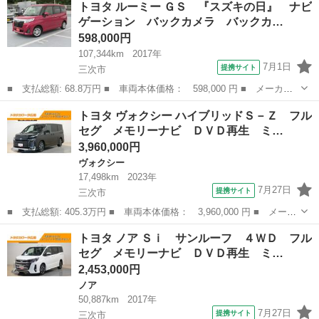
トヨタ ルーミー ＧＳ 『スズキの日』 ナビ
イブリッド Ｚ サンルーフ メモリーナビ ＤＶＤ再生 ミュージ
ゲーション バックカメラ バックカ…
ックプレ...
598,000円
107,344km
2017年
7月1日
提携サイト
三次市
■ 支払総額: 68.8万円 ■ 車両本体価格： 598,000 円 ■ メーカー
名： トヨタ ■ 車種名： ルーミー ■ グレード名： ＧＳ 『ス
広島
三次市
トヨタ
トヨタ ヴォクシー ハイブリッドＳ－Ｚ フル
ズキの日』 ナビゲーション バックカメラ バックカメラ オート
セグ メモリーナビ ＤＶＤ再生 ミ…
ライト Ｂｌ...
3,960,000円
ヴォクシー
17,498km
2023年
7月27日
提携サイト
三次市
■ 支払総額: 405.3万円 ■ 車両本体価格： 3,960,000 円 ■ メーカ
ー名： トヨタ ■ 車種名： ヴォクシー ■ グレード名： ハイブ
広島
三次市
ヴォクシー
トヨタ ノア Ｓｉ サンルーフ ４ＷＤ フル
リッドＳ－Ｚ フルセグ メモリーナビ ＤＶＤ再生 ミュージック
セグ メモリーナビ ＤＶＤ再生 ミ…
プレイヤ...
2,453,000円
ノア
50,887km
2017年
7月27日
提携サイト
三次市