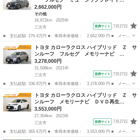
ックカメラ ...
2,662,000円
その他
16,972km
2025年
7月27日
提携サイト
三次市
■ 支払総額: 276.4万円 ■ 車両本体価格： 2,662,000 円 ■ メーカ
ー名： トヨタ ■ 車種名： カローラ ■ グレード名： ハイブリ
広島
三次市
その他
トヨタ カローラクロス ハイブリッド Ｚ サ
ッド ダブルバイビー フルセグ ミュージックプレイヤー接続可
ンルーフ フルセグ メモリーナビ …
バックカ...
3,278,000円
31,508km
2021年
7月27日
提携サイト
三次市
■ 支払総額: 336.8万円 ■ 車両本体価格： 3,278,000 円 ■ メーカ
ー名： トヨタ ■ 車種名： カローラクロス ■ グレード名： ハ
広島
三次市
トヨタ
トヨタ カローラクロス ハイブリッド Ｚ サ
イブリッド Ｚ サンルーフ フルセグ メモリーナビ ミュージッ
ンルーフ メモリーナビ ＤＶＤ再生…
クプレイ...
3,553,000円
27,304km
2023年
7月27日
提携サイト
三次市
■ 支払総額: 365.6万円 ■ 車両本体価格： 3,553,000 円 ■ メーカ
ー名： トヨタ ■ 車種名： カローラクロス ■ グレード名： ハ
広島
三次市
トヨタ