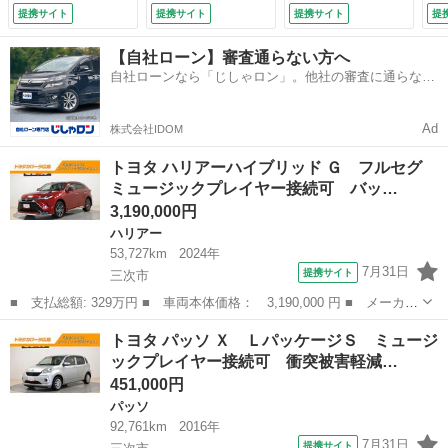
ム ＥＴＣ ドラレ
記録簿 アイドリン
害軽減システム Ｅ
提携サイト
提携サイト
提携サイト
提
コ ＬＥＤヘッドラ
グストップ （検
ＴＣ ワンオーナ
ンプ ワンオーナ
9.6）
ー 記録簿 アイド
【自社ローン】審査通らない方へ
ー フルエアロ 記
リングストップ
自社ローンなら「じしゃロン」。他社の審査に通らなか
録簿 （検9.2）
（検9.7）
った方も
Ad
株式会社IDOM
トヨタ ハリアーハイブリッド Ｇ フルセグ
ミュージックプレイヤー接続可 バッ…
3,190,000円
ハリアー
53,727km
2024年
7月31日
提携サイト
三次市
■ 支払総額: 329万円 ■ 車両本体価格： 3,190,000 円 ■ メーカー
名： トヨタ ■ 車種名： ハリアーハイブリッド ■ グレード
広島
三次市
ハリアー
トヨタ パッソ Ｘ ＬパッケージＳ ミュージ
名： Ｇ フルセグ ミュージックプレイヤー接続可 バックカメ
ックプレイヤー接続可 衝突被害軽減…
ラ 衝突被害軽減...
451,000円
パッソ
92,761km
2016年
7月31日
提携サイト