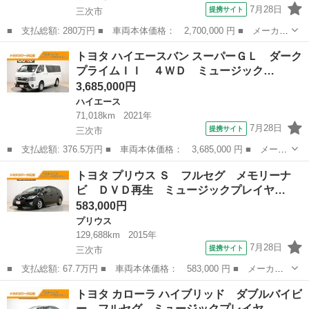
7月28日
提携サイト
三次市
■ 支払総額: 280万円 ■ 車両本体価格： 2,700,000 円 ■ メーカー
名： トヨタ ■ 車種名： プリウス ■ グレード名： Ｓツーリン
広島
三次市
プリウス
トヨタ ハイエースバン スーパーＧＬ ダーク
グセレクション ４ＷＤ モデリスタフルエアロ １８インチ社外ホ
プライムＩＩ ４ＷＤ ミュージック…
イール キ...
3,685,000円
ハイエース
71,018km
2021年
7月28日
提携サイト
三次市
■ 支払総額: 376.5万円 ■ 車両本体価格： 3,685,000 円 ■ メーカ
ー名： トヨタ ■ 車種名： ハイエースバン ■ グレード名： ス
広島
三次市
ハイエース
トヨタ プリウス Ｓ フルセグ メモリーナ
ーパーＧＬ ダークプライムＩＩ ４ＷＤ ミュージックプレイヤー
ビ ＤＶＤ再生 ミュージックプレイヤ…
接続可 ...
583,000円
プリウス
129,688km
2015年
7月28日
提携サイト
三次市
■ 支払総額: 67.7万円 ■ 車両本体価格： 583,000 円 ■ メーカー
名： トヨタ ■ 車種名： プリウス ■ グレード名： Ｓ フルセ
広島
三次市
プリウス
トヨタ カローラ ハイブリッド ダブルバイビ
グ メモリーナビ ＤＶＤ再生 ミュージックプレイヤー接続可 バ
ー フルセグ ミュージックプレイヤ…