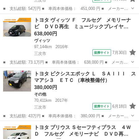
三次市
■ 支払総額: 54万円 ■ 車両本体価格： 451,000 円 ■ メーカー
名： トヨタ ■ 車種名： パッソ ■ グレード名： Ｘ Ｌパッケ
広島
三次市
パッソ
トヨタ ヴィッツ Ｆ フルセグ メモリーナ
ージＳ ミュージックプレイヤー接続可 衝突被害軽減システム Ｅ
ビ ＤＶＤ再生 ミュージックプレイヤ…
ＴＣ ワンオーナ...
638,000円
ヴィッツ
97,144km
2016年
7月30日
提携サイト
三次市
■ 支払総額: 73.1万円 ■ 車両本体価格： 638,000 円 ■ メーカー
名： トヨタ ■ 車種名： ヴィッツ ■ グレード名： Ｆ フルセ
広島
三次市
ヴィッツ
トヨタ ピクシスエポック Ｌ ＳＡＩＩＩ ス
グ メモリーナビ ＤＶＤ再生 ミュージックプレイヤー接続可 バ
マアシ３ ＥＴＣ （車検整備付）
ックカメラ ...
380,000円
その他
70,411km
2017年
6月18日
提携サイト
三次市
■ 支払総額: 43万円 ■ 車両本体価格： 380,000 円 ■ メーカー
名： トヨタ ■ 車種名： ピクシスエポック ■ グレード名：
広島
三次市
その他
トヨタ プリウス Ｓセーフティプラス ４Ｗ
Ｌ ＳＡＩＩＩ スマアシ３ ＥＴＣ ■ 排気量： 660cc ■ ドア枚
Ｄ フルセグ メモリーナビ ＤＶＤ再…
数： 5...