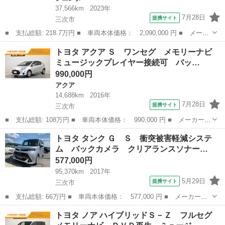
37,566km
2023年
7月28日
提携サイト
三次市
■ 支払総額: 218.7万円 ■ 車両本体価格： 2,090,000 円 ■ メーカ
ー名： トヨタ ■ 車種名： シエンタ ■ グレード名： Ｇ フル
広島
三次市
シエンタ
トヨタ アクア Ｓ ワンセグ メモリーナビ
セグ ミュージックプレイヤー接続可 バックカメラ 衝突被害軽減
ミュージックプレイヤー接続可 バッ…
システム...
990,000円
アクア
14,688km
2016年
7月28日
提携サイト
三次市
■ 支払総額: 108万円 ■ 車両本体価格： 990,000 円 ■ メーカー
名： トヨタ ■ 車種名： アクア ■ グレード名： Ｓ ワンセ
広島
三次市
アクア
トヨタ タンク Ｇ Ｓ 衝突被害軽減システ
グ メモリーナビ ミュージックプレイヤー接続可 バックカメラ
ム バックカメラ クリアランスソナー…
衝突被害軽減シス...
577,000円
95,370km
2017年
5月29日
提携サイト
三次市
■ 支払総額: 66万円 ■ 車両本体価格： 577,000 円 ■ メーカー
名： トヨタ ■ 車種名： タンク ■ グレード名： Ｇ Ｓ 衝突
広島
三次市
トヨタ
トヨタ ノア ハイブリッドＳ－Ｚ フルセグ
被害軽減システム バックカメラ クリアランスソナー 両側電動ス