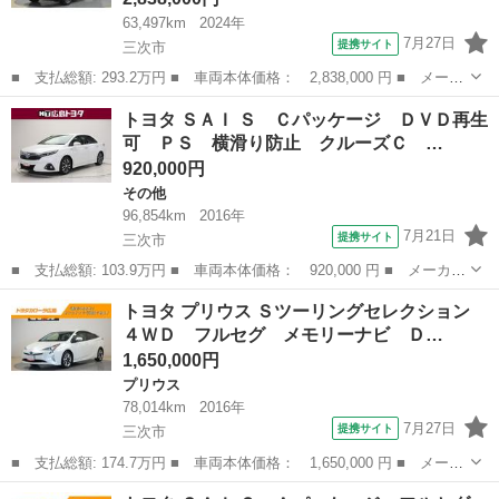
63,497km
2024年
7月27日
提携サイト
三次市
■ 支払総額: 293.2万円 ■ 車両本体価格： 2,838,000 円 ■ メーカ
ー名： トヨタ ■ 車種名： カローラクロス ■ グレード名： ハ
広島
三次市
トヨタ
トヨタ ＳＡＩ Ｓ Ｃパッケージ ＤＶＤ再生
イブリッド Ｚ ４ＷＤ フルセグ メモリーナビ ミュージックプ
可 ＰＳ 横滑り防止 クルーズＣ …
レイヤー...
920,000円
その他
96,854km
2016年
7月21日
提携サイト
三次市
■ 支払総額: 103.9万円 ■ 車両本体価格： 920,000 円 ■ メーカー
名： トヨタ ■ 車種名： ＳＡＩ ■ グレード名： Ｓ Ｃパッケ
広島
三次市
その他
トヨタ プリウス Ｓツーリングセレクション
ージ ＤＶＤ再生可 ＰＳ 横滑り防止 クルーズＣ パワーウイン
４ＷＤ フルセグ メモリーナビ Ｄ…
ドウ バッ...
1,650,000円
プリウス
78,014km
2016年
7月27日
提携サイト
三次市
■ 支払総額: 174.7万円 ■ 車両本体価格： 1,650,000 円 ■ メーカ
ー名： トヨタ ■ 車種名： プリウス ■ グレード名： Ｓツーリ
広島
三次市
プリウス