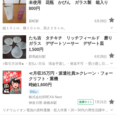
未使用 花瓶 かびん ガラス製 箱入り
800円
新町駅
6月29日
縦１０ｃｍ、横１０ｃｍ、高さ２９ｃｍ。
群馬
佐波郡
新町駅
食器
ガラス
たち吉 タチキチ リッチフィールド 磨り
ガラス デザートソーサー デザート皿
1,500円
群馬総社駅
6月28日
○取引方法等● ・支払い方法 現金手渡し ・発送不可 ・受け渡し日
時、場所 応相談でお願い致します。 ※こちらの都合に合わせていた
群馬
前橋市
群馬総社駅
食器
リッチフィールド
≪月収35万円・派遣社員≫クレーン・フォー
だける方を優先させていただきます。 ☆商品説明★ 【 磨りガラス
クリフト・重機
製 デザート皿 5枚セッ...
時給1,600円
日払い
株式会社BREXA Next
7月21日
提携サイト
神奈川県 南橋本駅
リチウムイオン電池の原料運搬・投入作業！20～50代の男性活躍中★
ワンルーム寮完備！赴任旅費会社負担！年間休日130日★フォークリフ
神奈川
相模原市
南橋本駅
その他