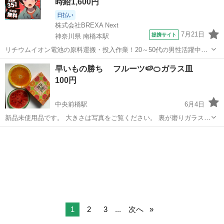
時給1,600円
日払い
株式会社BREXA Next
7月21日
提携サイト
神奈川県 南橋本駅
リチウムイオン電池の原料運搬・投入作業！20～50代の男性活躍中★
ワンルーム寮完備！赴任旅費会社負担！年間休日130日★フォークリフ
神奈川
相模原市
南橋本駅
その他
早いもの勝ち フルーツ🍉🍊ガラス皿
ト免許お持ちの方、活躍中！就業先食堂利用可★《神奈川県相模原
100円
市》 人気の工場のお仕事 ◇電...
中央前橋駅
6月4日
新品未使用品です。 大きさは写真をご覧ください。 裏が磨りガラスみ
たいになってます、。
群馬
前橋市
中央前橋駅
食器
フルーツ
1
2
3
...
次へ