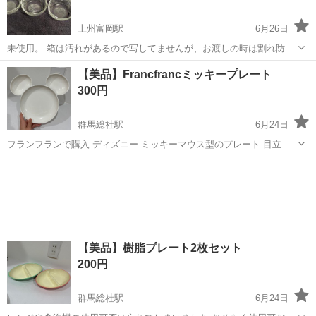
上州富岡駅
6月26日
未使用。 箱は汚れがあるので写してませんが、お渡しの時は割れ防止
のため箱に入れます。 直径12.5センチ。 サイズ感が分かるように2枚
群馬
富岡市
上州富岡駅
食器
小鉢
【美品】Francfrancミッキープレート
目は卵を入れてます。 ★富岡市近郊での受渡し希望
300円
群馬総社駅
6月24日
フランフランで購入 ディズニー ミッキーマウス型のプレート 目立っ
た汚れはありません 引渡場所は「ナポリの食卓高崎店」駐車場 連絡順
群馬
高崎市
群馬総社駅
食器
Francfranc
ではなく取引の早い方を優先します 取引後はノークレーム､ノーリタ
ーンで ご了承いただける...
【美品】樹脂プレート2枚セット
200円
群馬総社駅
6月24日