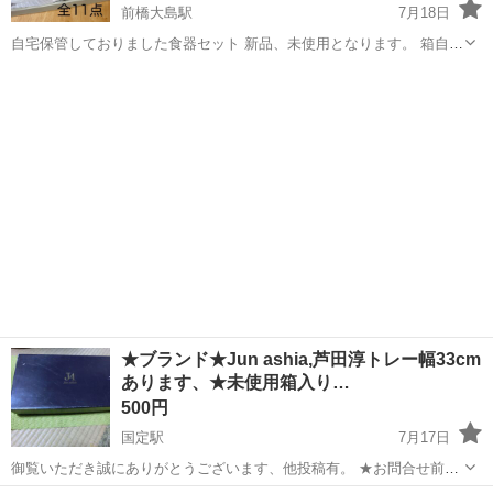
前橋大島駅
7月18日
自宅保管しておりました食器セット 新品、未使用となります。 箱自体
は痛みがありますが食器類は問題ないです。 電子レンジOK！ カレー
群馬
前橋市
前橋大島駅
食器
などに最適なサイズ！ 子育て家庭や、子ども食堂などにも！
★ブランド★Jun ashia,芦田淳トレー幅33cm
あります、★未使用箱入り…
500円
国定駅
7月17日
御覧いただき誠にありがとうございます、他投稿有。 ★お問合せ前に
プロフィールをお読み頂きます様お願い致します。 ★定型文不可（結