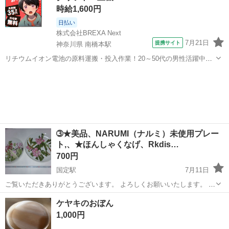
時給1,600円
日払い
株式会社BREXA Next
7月21日
提携サイト
神奈川県 南橋本駅
リチウムイオン電池の原料運搬・投入作業！20～50代の男性活躍中★
ワンルーム寮完備！赴任旅費会社負担！年間休日130日★フォークリフ
神奈川
相模原市
南橋本駅
その他
ト免許お持ちの方、活躍中！就業先食堂利用可★《神奈川県相模原
市》 人気の工場のお仕事 ◇電...
➂★美品、NARUMI（ナルミ）未使用プレー
ト,、★ほんしゃくなげ、Rkdis…
700円
国定駅
7月11日
ご覧いただきありがとうございます。 よろしくお願いいたします。 他
投稿有。 ★お問合せ前にプロフィールをお読み頂きます様お願い致し
群馬
伊勢崎市
国定駅
食器
NARUMI
ケヤキのおぼん
ます。 ★定型文不可申し訳ございません。（お取り引きに至らない方
1,000円
が多い為）