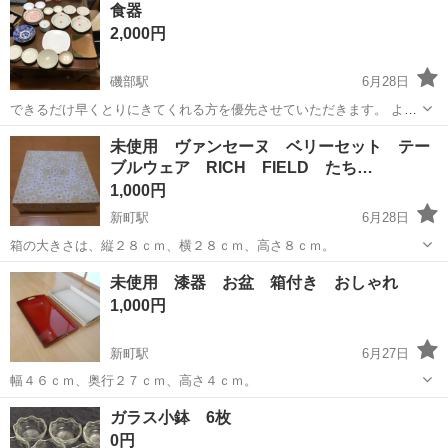
食器
ト免許お持ちの方、活躍中！就業先食堂利用可★《神奈川県相模原
2,000円
市》 人気の工場のお仕事 ◇電...
磯部駅
6月28日
できるだけ早くとりにきてくれる方を優先させていただきます。 よろ
しくおねがいします。
群馬
安中市
磯部駅
食器
未使用 ヴァンセーヌ ベリーセット テー
ブルウェア RICH FIELD たち…
1,000円
新町駅
6月28日
箱の大きさは、縦２８ｃｍ、横２８ｃｍ、高さ８ｃｍ。
群馬
佐波郡
新町駅
食器
たち吉
未使用 漆器 お盆 箱付き おしゃれ
1,000円
新町駅
6月27日
幅４６ｃｍ、奥行２７ｃｍ、高さ４ｃｍ。
群馬
佐波郡
新町駅
食器
漆器
ガラス小鉢 6枚
0円