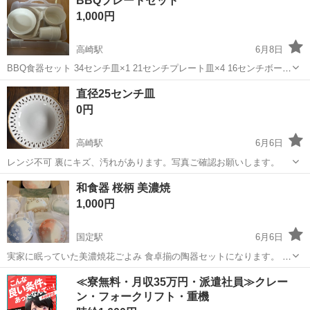
BBQプレートセット
いたします。 定型文不可（結果お取り引きに至らない方が多いので）
1,000円
よろしくお願い...
高崎駅
6月8日
BBQ食器セット 34センチ皿×1 21センチプレート皿×4 16センチボール
×4 12センチボール×4 コップ×4 スプーンフォーク×4 IKEAカラフル食
群馬
高崎市
高崎駅
食器
直径25センチ皿
器５枚皿 IKEAカラフルボール４枚 IKEAの皿は使用しました
0円
高崎駅
6月6日
レンジ不可 裏にキズ、汚れがあります。写真ご確認お願いします。
群馬
高崎市
高崎駅
食器
和食器 桜柄 美濃焼
1,000円
国定駅
6月6日
実家に眠っていた美濃焼花ごよみ 食卓揃の陶器セットになります。 淡
いグラデーションと網目調の地模様に、可憐な桜の花びらが散りばめ
群馬
伊勢崎市
国定駅
食器
グラデーション
≪寮無料・月収35万円・派遣社員≫クレー
られた上品なデザインが特徴です。 お皿のサイズなどは写真5枚目を
ン・フォークリフト・重機
参考にお願いいたします。 ...