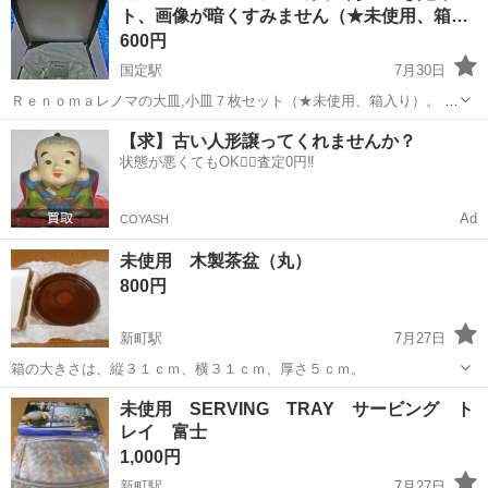
ト、画像が暗くすみません（★未使用、箱…
600円
国定駅
7月30日
Ｒｅｎｏｍａレノマの大皿,小皿７枚セット（★未使用、箱入り）。 ★
お問い合わせ前に必ずプロフィールをお読み下さい、お手数おかけし
群馬
伊勢崎市
国定駅
食器
レノマ
【求】古い人形譲ってくれませんか？
ます。 🔴未読はご返信致しません 定形文不可 他にも色々投稿してお
状態が悪くてもOK🙆‍♀️査定0円‼️
ります、宜しく...
Ad
COYASH
未使用 木製茶盆（丸）
800円
新町駅
7月27日
箱の大きさは、縦３１ｃｍ、横３１ｃｍ、厚さ５ｃｍ。
群馬
佐波郡
新町駅
食器
木製
未使用 SERVING TRAY サービング ト
レイ 富士
1,000円
新町駅
7月27日