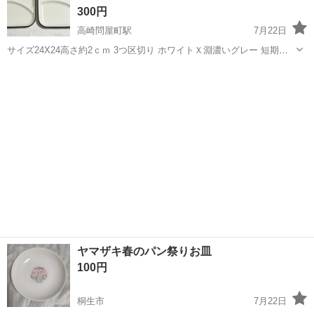
300円
高崎問屋町駅
7月22日
サイズ24X24高さ約2ｃｍ 3つ区切り ホワイトＸ淵濃いグレー 短期間
の使用ですが、細かいキズはあります
群馬
高崎市
高崎問屋町駅
食器
ニトリ
ヤマザキ春のパン祭りお皿
100円
桐生市
7月22日