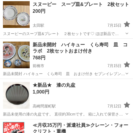
群馬
伊勢崎市
国定駅
食器
芦田淳
スヌーピー スープ皿&プレート 2枚セット
果お取り引きに至らない方が多いので） よろしくお願いいたします。
200円
太田駅
7月15日
スヌーピーのスープ皿&プレート ２枚セットです♡ ほぼ新品で
す！ スープ皿20cm プレート19cm 活用してくださる方にお譲りしま
群馬
太田市
太田駅
食器
スヌーピー
新品未開封 ハイキュー くら寿司 皿 コ
す^ - ^ ☆ノークレーム、ノーリターンでお願い致します🙇‍♀️
ラボ 2枚セットおまけ付き
768円
前橋市
7月15日
新品未開封 ハイキュー くら寿司 皿 おまけ付き セブンイレブン西
善町店 引き渡し希望ですが 要相談です(^^) 平日なら夕方か 土日 引
群馬
前橋市
食器
ハイキュー
★新品★ 漆の丸盆
き渡し希望です 仕事しているので返事遅いですが気長におまちくださ
1,000円
い 宜しくお願いし...
高崎問屋町駅
7月12日
新品未使用の漆の丸盆です。 直径約30cmです。 箱に入れて保管され
ていました。
群馬
高崎市
高崎問屋町駅
食器
新品
≪月収35万円・派遣社員≫クレーン・フォー
クリフト・重機