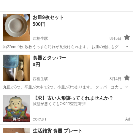
お皿9枚セット
500円
西桐生駅
8月5日
約27cm 9枚 数枚うっすら汚れが見受けられます。 お皿の他にもグラ
スなどあります。 桐生市内まで来ていただける方でお願いします。
群馬
桐生市
西桐生駅
食器
食器とタッパー
0円
西桐生駅
8月4日
丸皿が3つ、平皿が大中で2つ、小皿が3つあります。 タッパーは大き
めのが3つです。
群馬
桐生市
西桐生駅
食器
【求】古い人形譲ってくれませんか？
状態が悪くてもOK🙆‍♀️査定0円‼️
Ad
COYASH
生活雑貨 食器 プレート