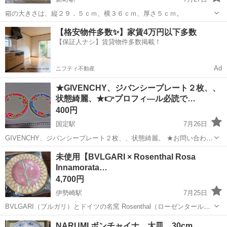
箱の大きさは、縦２９．５ｃｍ、横３６ｃｍ、厚さ５ｃｍ。
群馬
佐波郡
新町駅
食器
【格安物件多数✨】家賃4万円以下多数
【保証人ナシ】賃貸物件多数掲載！
Ad
ニフティ不動産
★GIVENCHY、ジバンシープレート２枚、、
状態綺麗、★👉プロフィ―ル必読で…
400円
国定駅
7月26日
GIVENCHY、ジバンシープレート２枚、、状態綺麗。 ★お問い合わせ
前に必ずプロフィールをお読み下さい、お手数お掛けしまして、申し
群馬
伊勢崎市
国定駅
食器
ジバンシー
未使用【BVLGARI × Rosenthal Rosa
訳ございません。 他にも色々投稿しております、宜しくお願い致しま
Innamorata…
す。
4,700円
伊勢崎駅
7月25日
BVLGARI（ブルガリ）とドイツの名窯 Rosenthal（ローゼンタール）
のコラボレーションプレートです。 シリーズ名：Rosa
群馬
伊勢崎市
伊勢崎駅
食器
NARUMI ボンチャイナ 大皿 30cm
Innamorata（ローザ・インナモラータ） サイズ：約18cm バラをモチ