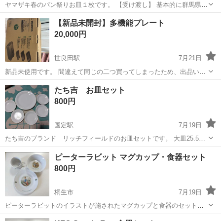
ヤマザキ春のパン祭りお皿１枚です。 【受け渡し】 基本的に群馬県桐
生市錦町のセブンイレブン・桐生錦町１丁目店、駐車場での受け渡し
群馬
桐生市
食器
パン祭り
【新品未開封】多機能プレート
を想定しております。 ※取引交渉中であっても受渡日が決まっていな
20,000円
い場合や受渡予...
世良田駅
7月21日
新品未使用です。 間違えて同じの二つ買ってしまったため、出品いた
します。 箱から出してもいないです
群馬
伊勢崎市
世良田駅
食器
出して
たち吉 お皿セット
800円
国定駅
7月19日
たち吉のブランド リッチフィールドのお皿セットです。 大皿25.5cm
１枚 小皿14.5cm 5枚 全てです。 箱はありません。
群馬
伊勢崎市
国定駅
食器
ピーターラビット マグカップ・食器セット
800円
桐生市
7月19日
ピーターラビットのイラストが施されたマグカップと食器のセット。 -
セット内容: マグカップ、ボウル、プレート - デザイン: ピーターラビ
群馬
桐生市
食器
ピーターラビット