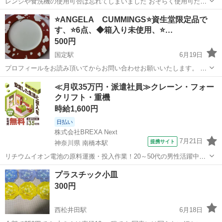
レンジや食洗機の使用可否は忘れてしまいました おそらく使用可だっ
たと思います 引渡場所は「ナポリの食卓高崎店」駐車場 連絡順ではな
群馬
高崎市
群馬総社駅
食器
食洗機
⭐ANGELA CUMMINGS⭐資生堂限定品で
く取引の早い方を優先します 取引後はノークレーム､ノーリターンで
す、⭐6点、◆箱入り未使用、⭐…
ご了承いただける方のみお...
500円
国定駅
6月19日
プロフィールをお読み頂いてからお問い合わせお願いいたします。 未
読はご返信致しません。 他に投稿してます、よろしくお願いいたしま
群馬
伊勢崎市
国定駅
食器
資生堂
≪月収35万円・派遣社員≫クレーン・フォー
す。
クリフト・重機
時給1,600円
日払い
株式会社BREXA Next
7月21日
提携サイト
神奈川県 南橋本駅
リチウムイオン電池の原料運搬・投入作業！20～50代の男性活躍中★
ワンルーム寮完備！赴任旅費会社負担！年間休日130日★フォークリフ
神奈川
相模原市
南橋本駅
その他
プラスチック小皿
ト免許お持ちの方、活躍中！就業先食堂利用可★《神奈川県相模原
300円
市》 人気の工場のお仕事 ◇電...
西松井田駅
6月18日