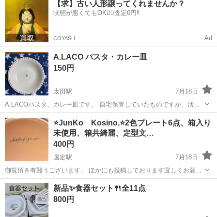
【求】古い人形譲ってくれませんか？
OK◎無料駐車場完備！《茨城県常陸大宮市》 人気の工場のお仕事 ◇
状態が悪くてもOK🙆‍♀️査定0円‼️
電子部品製造倉庫内の事務...
Ad
COYASH
A.LACO パスタ・カレー皿
150円
太田駅
7月18日
A.LACOパスタ、カレー皿です。 自宅保管していたものですが、活用
してくださる方にお譲り致します^ ^ オーブン、電子レンジ対応です。
群馬
太田市
太田駅
食器
オーブン
⭐JunKo Kosino,⭐2色プレート6点、箱入り
直径21.5cm🍝🍛 ♡深さがあるので煮物などにも重宝すると思います☺️
未使用、箱共綺麗、定型文…
400円
国定駅
7月18日
御覧頂き有難うございます。 ほかにも投稿しております宜しくお願い
致します。
群馬
伊勢崎市
国定駅
食器
新品✨食器セット🍴全11点
800円