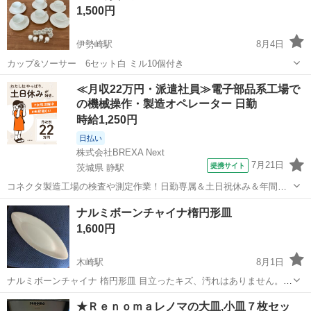
1,500円
伊勢崎駅
8月4日
カップ&ソーサー 6セット白 ミル10個付き
群馬
伊勢崎市
伊勢崎駅
食器
ミル
≪月収22万円・派遣社員≫電子部品系工場で
の機械操作・製造オペレーター 日勤
時給1,250円
日払い
株式会社BREXA Next
7月21日
提携サイト
茨城県 静駅
コネクタ製造工場の検査や測定作業！日勤専属＆土日祝休み＆年間休
日128日★クリーンルーム内作業★マイカー通勤OK＆無料駐車場あり
茨城
常陸大宮市
静駅
その他
ナルミボーンチャイナ楕円形皿
★就業先食堂利用可！日払い制度あり！《茨城県常陸大宮市》 人気の
1,600円
工場のお仕事 ◇コネクタ製造工...
木崎駅
8月1日
ナルミボーンチャイナ 楕円形皿 目立ったキズ、汚れはありません。
取引場所は太田市のトイザらス北側駐車場です。
群馬
太田市
木崎駅
食器
★Ｒｅｎｏｍａレノマの大皿,小皿７枚セッ