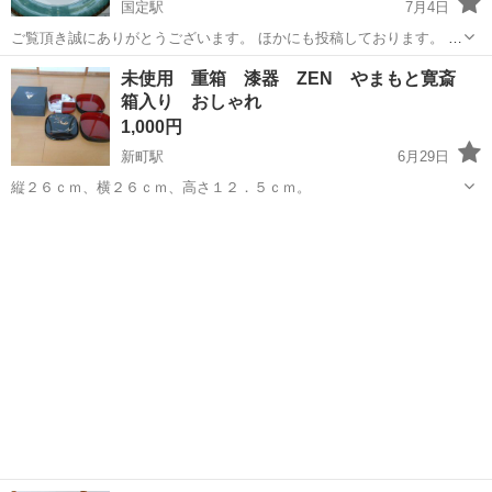
国定駅
7月4日
ご覧頂き誠にありがとうございます。 ほかにも投稿しております。 画
像の物。 ★森のグリーンをイメージした商品です。 ★お問合せ前にプ
群馬
伊勢崎市
国定駅
食器
ware
未使用 重箱 漆器 ZEN やまもと寛斎
ロフィールをお読み頂きます様お願い致します。 ★定型文不可（結...
箱入り おしゃれ
1,000円
新町駅
6月29日
縦２６ｃｍ、横２６ｃｍ、高さ１２．５ｃｍ。
群馬
佐波郡
新町駅
食器
ZEN