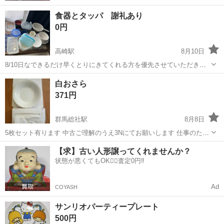
食器とタッパ 謝礼あり
0円
高崎駅
8月10日
8/10日なできるだけ早くとりにきてくれる方を優先させていただきま
す。 引き取ってくれる方に500円お渡しします。 よろしくおねがいし
群馬
高崎市
高崎駅
食器
白おさら
ます。
371円
群馬総社駅
8月8日
5枚セット有ります 中古ご理解のうえ3Nにてお願いします 仕事のため
即返信致しかねます。
群馬
前橋市
群馬総社駅
食器
【求】古い人形譲ってくれませんか？
状態が悪くてもOK🙆‍♀️査定0円‼️
Ad
COYASH
サンリオパーティープレート
500円