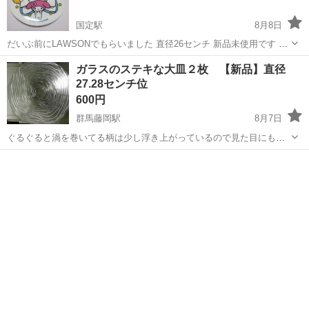
国定駅
8月8日
だいぶ前にLAWSONでもらいました 直径26センチ 新品未使用です 箱
つぶれあります 使わないので必要な方に譲ります
群馬
伊勢崎市
国定駅
食器
LAWSON
ガラスのステキな大皿２枚 【新品】直径
27.28センチ位
600円
群馬藤岡駅
8月7日
ぐるぐると渦を巻いてる柄は少し浮き上がっているので見た目にもス
テキですよ〜 フルーツとか乗せても合いますし置いておくだけでゴー
群馬
藤岡市
群馬藤岡駅
食器
大皿
ジャスな雰囲気になります 食器以外の使い方、たとえばメイク道具を
乗せたりとかまた、ふきんやハンカチ...