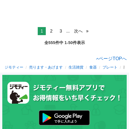
1
2
3
...
次へ
全555件中 1-50件表示
ページTOPへ
ジモティー
売ります・あげます
生活雑貨
食器
プレート
群