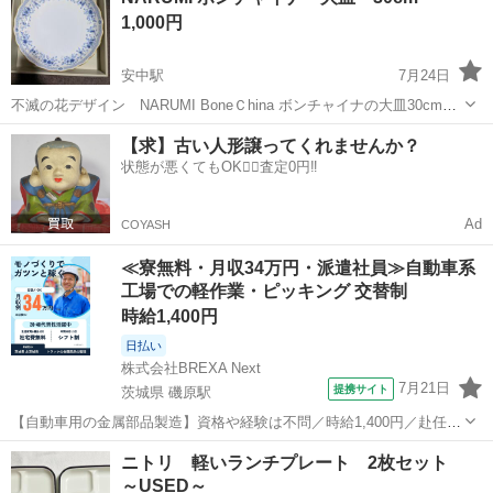
1,000円
ーフにし...
安中駅
7月24日
不滅の花デザイン NARUMI BoneＣhina ボンチャイナの大皿30cm未
使用箱入り、少し深さのある形になります。 ずっと眠っていた品で元
群馬
安中市
安中駅
食器
【求】古い人形譲ってくれませんか？
箱に変色はあります。 安中市役所近くです 自己紹介必読
状態が悪くてもOK🙆‍♀️査定0円‼️
Ad
COYASH
≪寮無料・月収34万円・派遣社員≫自動車系
工場での軽作業・ピッキング 交替制
時給1,400円
日払い
株式会社BREXA Next
7月21日
提携サイト
茨城県 磯原駅
【自動車用の金属部品製造】資格や経験は不問／時給1,400円／赴任旅
費会社負担／正社員登用のチャンスあり／食堂利用可能／マイカー通
茨城
北茨城市
磯原駅
その他
ニトリ 軽いランチプレート 2枚セット
勤OK《茨城県茨城市》 人気の工場のお仕事 ◇トラックの金属部品の
～USED～
製造◇ ★トラックの金属...