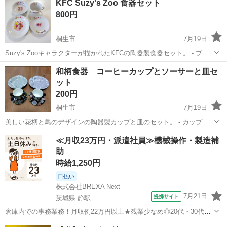
KFC Suzy's Zoo 食器セット
ットのイラスト - ブランド: KFC - ロゴ: KFCのロゴ入り - テーマ:...
800円
桐生市
7月19日
Suzy's Zooキャラクターが描かれたKFCの陶器製食器セット。 - ブラ
ンド: KFC - セット内容: カップ、皿、ボウル - デザイン: Suzy's Zooキ
群馬
桐生市
食器
Suzy
和柄食器 コーヒーカップとソーサーと皿セ
ャラクター - 色: ホワイト - 素材: 陶器 ...
ット
200円
桐生市
7月19日
美しい花柄と鳥のデザインの陶器製カップと皿のセット。 - カップの
デザイン: 黒地に花柄と鳥のデザイン - カップのデザイン: 黒地に色と
群馬
桐生市
食器
セット
≪月収23万円・派遣社員≫機械操作・製造補
りどりの花柄 - 皿の色: 薄紫とグレーの2枚 - 皿のデザイン: 花模様のデ
助
ザイン...
時給1,250円
日払い
株式会社BREXA Next
7月21日
提携サイト
茨城県 静駅
倉庫内での事務業務！月収例22万円以上★残業少なめ◎20代・30代・
40代の男女活躍中！空調完備で快適作業★食堂利用可◎マイカー通勤
茨城
常陸大宮市
静駅
その他