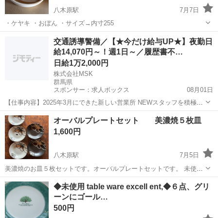
八木原駅
7月7日
・ケヤキ ・おぼん ・サイズ→内寸255
群馬
北群馬郡
八木原駅
食器
交通誘導警備／【★今だけ給与UP★】夜勤日
給14,070円～！週1日～／履歴書不…
日給1万2,000円
株式会社MSK
群馬県
スポンサー：求人ボックス
08月01日
【仕事内容】2025年3月にできた新しい営業所 NEWスタッフを積極採
中です!! <工事現場の交通誘導員> 工事現場で誘導や案内をお任せしま
アルバイト・パート
オーバルプレートセット 美濃焼５枚皿
す! 〈具体的な仕事内容〉 ・出入車両や周囲を利用する歩行者の誘導
1,600円
事故やトラブルを未然に...
八木原駅
7月5日
美濃焼のお皿５枚セットです。オーバルプレートセットです。 未使用
品です。購入はだいぶ前ですが、使わず家に保管していた物です。ご
群馬
前橋市
八木原駅
食器
セット
◆未使用 table ware excell ent,◆６点、グリ
家庭用としてお使いいただくことは十分可能です。 品物自体には傷な
ーンにゴール…
どはありません。入れていた箱は...
500円