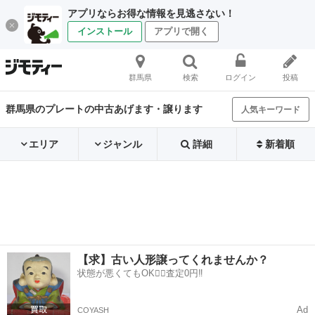
アプリならお得な情報を見逃さない！
インストール
アプリで開く
群馬県
検索
ログイン
投稿
群馬県のプレートの中古あげます・譲ります
人気キーワード
エリア
ジャンル
詳細
新着順
【求】古い人形譲ってくれませんか？
状態が悪くてもOK🙆‍♀️査定0円‼️
Ad
COYASH