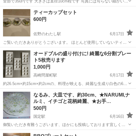
全部で350円です 大きさは直径10cm程です 写真には写らない細かい傷
が少しあります 引き取り限定です NOクレームNOリターンでお願いし
群馬
高崎市
西松井田駅
食器
小皿
ティーカップセット
ます。
600円
佐野のわたし駅
6月17日
ご覧いただきありがとうございます。 ほとんど使用していないティー
カップセットになります。 デザインがリンゴのデザインになっており
群馬
高崎市
佐野のわたし駅
食器
ティーカップ
オードブルの盛り付けに! 綺麗な6分割プレー
とても可愛いデザインになっております。 気になる方がいましたらメ
ト5枚売ります
ッセージ待っています。
1,000円
高崎問屋町駅
6月17日
約26.5cm×約15cm×約2cmの、料理が映える、綺麗な生成り白色の6分
割プレート、６つの凹部の周りを白い縁(デッキ状)が囲んでおり、荒削
群馬
高崎市
高崎問屋町駅
食器
オードブル
なるみ、大皿です、約30cm、★NARUMI,ナ
りな手作り感と共に伸びやかな印象を受けます。購入後、デッドスト
ルミ、イチゴと花柄綺麗、★お手…
ックとなっておりまし...
500円
国定駅
6月16日
御覧いただき有難うございます、ほかにも投稿しております宜しくお
願い致します。 お問合せ前にプロフィールをお読み頂きます様お願い
群馬
伊勢崎市
国定駅
食器
NARUMI