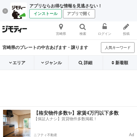
アプリならお得な情報を見逃さない！
インストール
アプリで開く
宮崎県
検索
ログイン
投稿
宮崎県のプレートの中古あげます・譲ります
人気キーワード
エリア
ジャンル
詳細
新着順
【格安物件多数✨】家賃4万円以下多数
【保証人ナシ】賃貸物件多数掲載！
Ad
ニフティ不動産