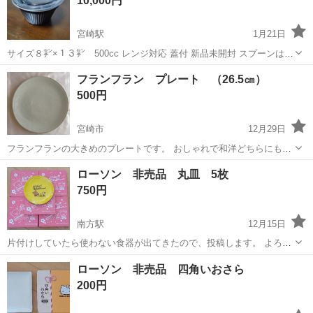
10,000円
宮崎駅
1月21日
サイズ８㌢×１３㌢ 500cc レンジ対応 蓋付 新品未開封 スプーンは数
えてませんがサービスです多分300以上あります 当方ご飯200グラムカ
宮崎
宮崎市
宮崎駅
食器
持ち帰り
フランフラン プレート （26.5㎝）
レー200グラムの持ち帰り用で使ってました
500円
宮崎市
12月29日
フランフランの大きめのプレートです。 おしゃれで和洋どちらにも合
うと思います 使用頻度は数回で比較的美品です！
宮崎
宮崎市
食器
フランフラン
ローソン 非売品 丸皿 5枚
750円
南方駅
12月15日
片付けしていたら使わない食器が出てきたので、投稿します。 よろし
くお願いします。 #リラックマ #10周年 #2013
宮崎
宮崎市
南方駅
食器
リラックマ
ローソン 非売品 四角いおさら
200円