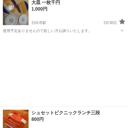
大皿 一枚千円
入って集めていましたが、ほとんど使うことがなく、棚の奥にしまっ
1,000円
ておりました。 中古...
日向市駅
3月30日
使用予定ありませんので欲しい方お譲りいたします。
宮崎
日向市
日向市駅
食器
大皿
シュセットピクニックランチ三段
800円