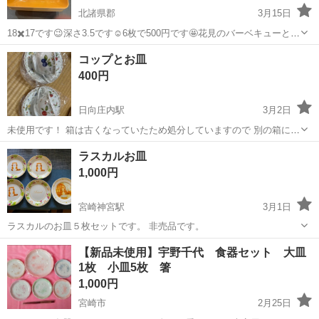
北諸県郡
3月15日
18✖️17です😉深さ3.5です☺️6枚で500円です🤩花見のバーベキューとか
にどうですか?
宮崎
北諸県郡
食器
ピクニック
コップとお皿
400円
日向庄内駅
3月2日
未使用です！ 箱は古くなっていたため処分していますので 別の箱に入
れてお渡しします！
宮崎
都城市
日向庄内駅
食器
ラスカルお皿
1,000円
宮崎神宮駅
3月1日
ラスカルのお皿５枚セットです。 非売品です。
宮崎
宮崎市
宮崎神宮駅
食器
セット
【新品未使用】宇野千代 食器セット 大皿
1枚 小皿5枚 箸
1,000円
宮崎市
2月25日