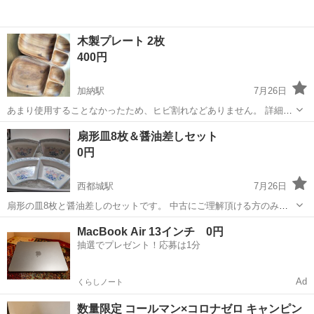
木製プレート 2枚
400円
加納駅
7月26日
あまり使用することなかったため、ヒビ割れなどありません。 詳細が
気になる方は写真の追加もしますので、お気軽にご連絡ください(^^)
宮崎
宮崎市
加納駅
食器
扇形皿8枚＆醤油差しセット
0円
西都城駅
7月26日
扇形の皿8枚と醤油差しのセットです。 中古にご理解頂ける方のみ、
お願いいたします。 近くまで取りに来て下さる方 全部セットで、お引
宮崎
都城市
西都城駅
食器
醤油差し
MacBook Air 13インチ 0円
き取りくださる方 差し上げます。
抽選でプレゼント！応募は1分
Ad
くらしノート
数量限定 コールマン×コロナゼロ キャンピン