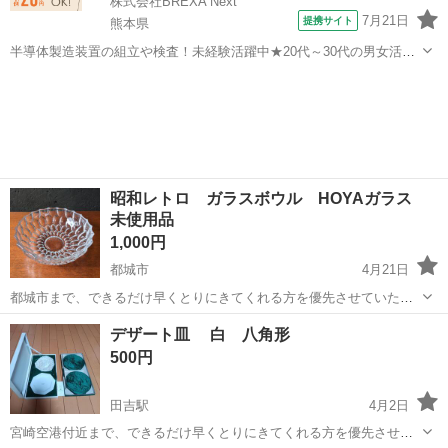
株式会社BREXA Next
7月21日
提携サイト
熊本県
半導体製造装置の組立や検査！未経験活躍中★20代～30代の男女活躍
中★ワンルーム寮完備！赴任旅費会社負担！マイカー通勤OK！無料駐
熊本
その他
車場あり！正社員登用あり！《熊本県菊池郡大津町》 人気の工場のお
仕事 ◇半導体製造装置の組立...
昭和レトロ ガラスボウル HOYAガラス
未使用品
1,000円
都城市
4月21日
都城市まで、できるだけ早くとりにきてくれる方を優先させていただ
きます。お取引は、金〜月曜日の午後でお願いいたします。 ずいぶん
宮崎
都城市
食器
ガラス
デザート皿 白 八角形
古いものですが、大きなダメージは無さそうです。長期保管されてい
500円
たものです。 可能な範囲で掃除...
田吉駅
4月2日
宮崎空港付近まで、できるだけ早くとりにきてくれる方を優先させて