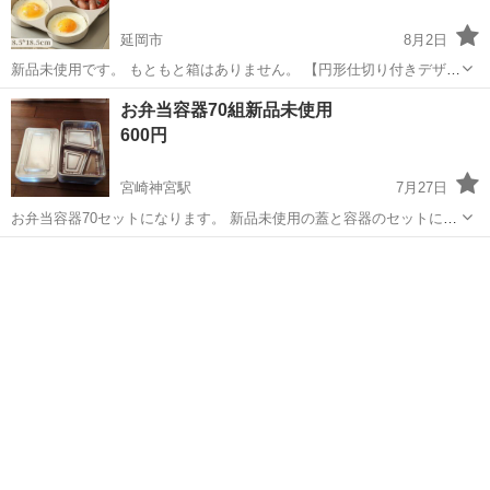
延岡市
8月2日
新品未使用です。 もともと箱はありません。 【円形仕切り付きデザイ
ン】 ４つの円形仕切りにより、目玉焼き、ソーセージ、パンケーキ、
宮崎
延岡市
食器
円形
お弁当容器70組新品未使用
今川焼きなどを綺麗に仕上げます。 忙しい朝に弁当のおかずや朝食作
600円
りにもとても便利です。 ...
宮崎神宮駅
7月27日
お弁当容器70セットになります。 新品未使用の蓋と容器のセットにな
ります。
宮崎
宮崎市
宮崎神宮駅
食器
容器