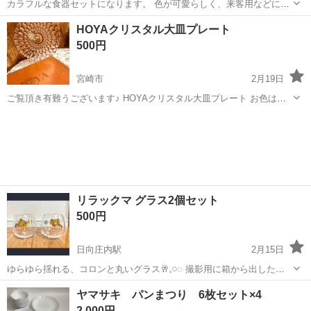
カラフルな食器セットになります。 色が可愛らしく、来客用などにい
いかもしれません。 箱に入ってますので、箱ごとお渡しします。 サイ
宮崎
宮崎市
食器
食器セット
HOYAクリスタル大皿プレート
ズ 小皿16cm 大皿24cm
500円
宮崎市
2月19日
ご覧頂き有難うございます♪ HOYAクリスタル大皿プレート お色はピ
ンクの様なパープルです。 デザートは勿論、上にグラスを並べたり 照
宮崎
宮崎市
食器
HOYA
明を乗せて反射を楽しんだり♡ レトロでカワイイお皿になります。 大
事にしてくださる方に...
リラックマ グラス2個セット
500円
日向庄内駅
2月15日
ゆらゆら揺れる、コロンと丸いグラス🥂𓈒𓏸◌ 撮影用に箱から出しただ
けで、未使用保管品です！
宮崎
都城市
日向庄内駅
食器
グラス
ヤマサキ パンまつり 6枚セット×4
2,000円