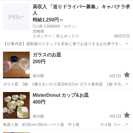
いただきます。 八角形のプレート(15cm)5枚、フォーク(12cm)5本 プ
宮崎
宮崎市
田吉駅
食器
デザート
高収入 「送りドライバー募集」 キャバクラ求
レートの真ん中にある「UTSUWAKAN ORIGINAL」というシールは剥
人
がしてご...
時給1,250円～
CLUB CANAAN「カナン」
宮崎県
スポンサー：求人ボックス
08月07日
【仕事内容】退勤後のスタッフを安全に車でお送りするお仕事です。
責任を持って業務に取り組める方にお願いしたいと考えています 【経
アルバイト・パート
ガラスのお皿
験・資格】深夜勤務が発生する為、18歳以上「高校生不可」 未経験の
200円
方も全然OK 経験・経歴不問 異業種...
南方駅
4月1日
ガラス皿 3枚 1番大きいので直径約37cm ガラス青色器 1個 中古品
になります。 あまり使ってないので、わりときれいにしてると思いま
宮崎
宮崎市
南方駅
食器
ガラス
MisterDonut カップ&お皿
す。中古品ということをご了承の上、近くまで取りに来られる方にお
400円
譲りします。さらに他のもの...
南方駅
4月1日
角皿１枚 約20cm×20cm ハート皿 中１枚 小４枚 コーヒ
ーカップ 蓋付き１個 蓋無し１個 中古品です。気に
宮崎
宮崎市
南方駅
食器
コーヒーカップ