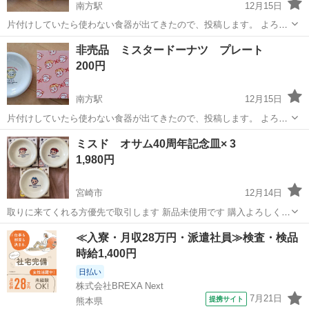
南方駅
12月15日
片付けしていたら使わない食器が出てきたので、投稿します。 よろし
くお願いします。 #HELLO KITTY #ハローキティ
宮崎
宮崎市
南方駅
食器
KITTY
非売品 ミスタードーナツ プレート
200円
南方駅
12月15日
片付けしていたら使わない食器が出てきたので、投稿します。 よろし
くお願いします。 #50周年 #mister Donut
宮崎
宮崎市
南方駅
食器
ミスタードーナツ
ミスド オサム40周年記念皿× 3
1,980円
宮崎市
12月14日
取りに来てくれる方優先で取引します 新品未使用です 購入よろしくお
願いします
宮崎
宮崎市
食器
ミスド
≪入寮・月収28万円・派遣社員≫検査・検品
時給1,400円
日払い
株式会社BREXA Next
7月21日
提携サイト
熊本県