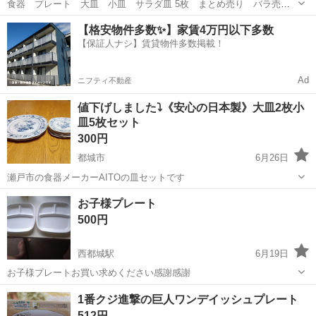
食器 プレート 大皿 小皿 サラダ皿 5枚 まとめ売り バラ売り
不可 使用感あり 黄ばみあり 一人暮らしやカップルさんなど お役立
宮崎
都城市
都城駅
食器
大皿
【格安物件多数✨】家賃4万円以下多数
て頂ければ∩^ω^∩
【保証人ナシ】賃貸物件多数掲載！
Ad
ニフティ不動産
値下げしました⤵️《安心の日本製》大皿2枚小
皿5枚セット
300円
都城市
6月26日
瀬戸市の食器メーカーAITOの皿セットです
宮崎
都城市
食器
大皿
お子様プレート
500円
西都城駅
6月19日
お子様プレートお買い求めください感謝感謝
宮崎
都城市
西都城駅
食器
1番クジ進撃の巨人ワンデイッシュプレート
512円