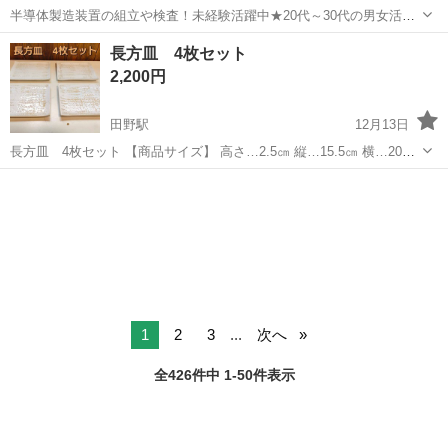
半導体製造装置の組立や検査！未経験活躍中★20代～30代の男女活躍
中★ワンルーム寮完備！赴任旅費会社負担！マイカー通勤OK！無料駐
熊本
その他
長方皿 4枚セット
車場あり！正社員登用あり！《熊本県菊池郡大津町》 人気の工場のお
2,200円
仕事 ◇半導体製造装置の組立...
田野駅
12月13日
長方皿 4枚セット 【商品サイズ】 高さ…2.5㎝ 縦…15.5㎝ 横…20㎝
魚の切り身や串物、前菜など 色々とお使い頂けます。 表面に凹凸のテ
宮崎
宮崎市
田野駅
食器
セット
クスチャが施されており 四隅が、わずかに反り上がったデザインで
す。 裏面に...
1
2
3
...
次へ
全426件中 1-50件表示