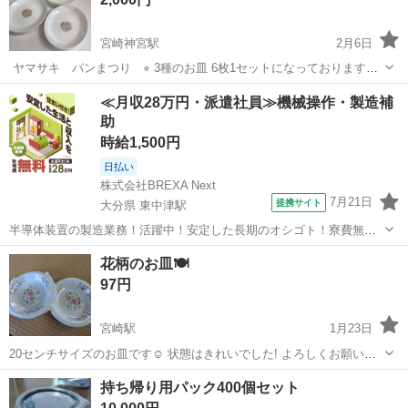
宮崎神宮駅
2月6日
︎ ヤマサキ パンまつり ⭐︎ 3種のお皿 6枚1セットになっております。
新品ではありますが、 自宅保管の為、ご理解の程、 宜しくお願い致し
宮崎
宮崎市
宮崎神宮駅
食器
ヤマサキ
≪月収28万円・派遣社員≫機械操作・製造補
ます。 取りに来て頂けると幸いです。 #皿 #ヤマサキ
助
時給1,500円
日払い
株式会社BREXA Next
7月21日
提携サイト
大分県 東中津駅
半導体装置の製造業務！活躍中！安定した長期のオシゴト！寮費無料
★赴任旅費会社負担◎20代～40代の男性活躍中★未経験活躍中！高時
大分
中津市
東中津駅
その他
花柄のお皿🍽️
給1,500円！《大分県中津市》 人気の工場のお仕事 ◇半導体装置内部
97円
のシート製造◇ ＊クリー...
宮崎駅
1月23日
20センチサイズのお皿です☺️ 状態はきれいでした! よろしくお願いし
ます🙇
宮崎
宮崎市
宮崎駅
食器
花柄
持ち帰り用パック400個セット