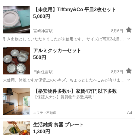
【未使用】Tiffany&Co 平皿2枚セット
5,000円
宮崎神宮駅
8月6日
引き出物としていただきましたが未使用です。 サイズは写真2枚目を
ご確認ください。
宮崎
宮崎市
宮崎神宮駅
食器
アルミクッカーセット
500円
日向住吉駅
8月3日
未使用、綺麗ですが保管上の小キズ、ちょっとしたへこみが有りま
す。
宮崎
宮崎市
日向住吉駅
食器
キズ
【格安物件多数✨】家賃4万円以下多数
【保証人ナシ】賃貸物件多数掲載！
Ad
ニフティ不動産
生活雑貨 食器 プレート
1,300円