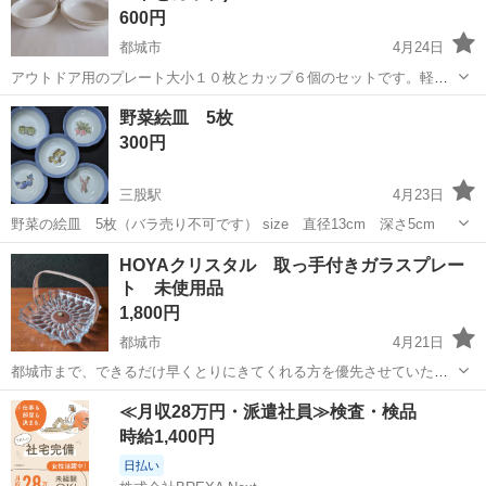
600円
都城市
4月24日
アウトドア用のプレート大小１０枚とカップ６個のセットです。軽量
なので持ち運びに便利です😌💓
宮崎
都城市
食器
アウトドア
野菜絵皿 5枚
300円
三股駅
4月23日
野菜の絵皿 5枚（バラ売り不可です） size 直径13cm 深さ5cm
宮崎
北諸県郡
三股駅
食器
バラ
HOYAクリスタル 取っ手付きガラスプレー
ト 未使用品
1,800円
都城市
4月21日
都城市まで、できるだけ早くとりにきてくれる方を優先させていただ
きます。お取引は、金〜月曜日の午後でお願いいたします。 22cm ず
宮崎
都城市
食器
HOYA
≪月収28万円・派遣社員≫検査・検品
いぶん古いものですが、大きなダメージは無さそうです。長期保管さ
時給1,400円
れていたものです。 可能な...
日払い