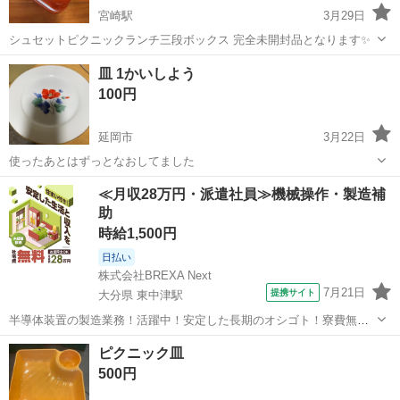
宮崎駅
3月29日
シュセットピクニックランチ三段ボックス 完全未開封品となります✨
宮崎
宮崎市
宮崎駅
食器
ボックス
皿 1かいしよう
100円
延岡市
3月22日
使ったあとはずっとなおしてました
宮崎
延岡市
食器
≪月収28万円・派遣社員≫機械操作・製造補
助
時給1,500円
日払い
株式会社BREXA Next
7月21日
提携サイト
大分県 東中津駅
半導体装置の製造業務！活躍中！安定した長期のオシゴト！寮費無料
★赴任旅費会社負担◎20代～40代の男性活躍中★未経験活躍中！高時
大分
中津市
東中津駅
その他
ピクニック皿
給1,500円！《大分県中津市》 人気の工場のお仕事 ◇半導体装置内部
500円
のシート製造◇ ＊クリー...