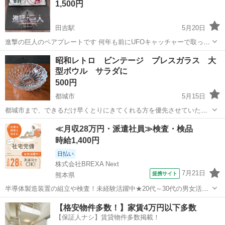
1,500円
田吉駅
5月20日
進撃の巨人のペアプレートです 何年も前にUFOキャッチャーで取った
ものです 未使用ですが状態確認のために開封済みであることご了承く
宮崎
宮崎市
田吉駅
食器
進撃の巨人
昭和レトロ ビンテージ プレスガラス 大
ださい お支払いは現金のみです
型ボウル サラダに
500円
都城市
5月15日
都城市まで、できるだけ早くとりにきてくれる方を優先させていただ
きます。お取引は、金〜月曜日の午後でお願いいたします。 直径
宮崎
都城市
食器
ビンテージ
≪月収28万円・派遣社員≫検査・検品
23cm 高さ 7cm ずいぶん古いものですが、大きなダメージは無さそ
時給1,400円
うです。長期保管されていた...
日払い
株式会社BREXA Next
7月21日
提携サイト
熊本県
半導体製造装置の組立や検査！未経験活躍中★20代～30代の男女活躍
中★ワンルーム寮完備！赴任旅費会社負担！マイカー通勤OK！無料駐
熊本
その他
【格安物件多数！】家賃4万円以下多数
車場あり！正社員登用あり！《熊本県菊池郡大津町》 人気の工場のお
【保証人ナシ】賃貸物件多数掲載！
仕事 ◇半導体製造装置の組立...