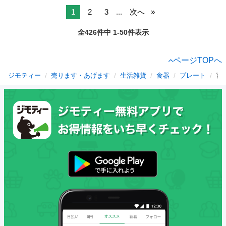
1
2
3
...
次へ
全426件中 1-50件表示
ページTOPへ
ジモティー
売ります・あげます
生活雑貨
食器
プレート
宮