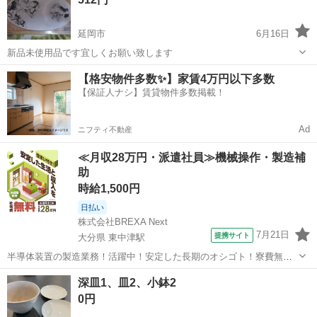
延岡市
6月16日
新品未使用品です宜しくお願い致します
宮崎
延岡市
食器
進撃の巨人
【格安物件多数✨】家賃4万円以下多数
【保証人ナシ】賃貸物件多数掲載！
Ad
ニフティ不動産
≪月収28万円・派遣社員≫機械操作・製造補
助
時給1,500円
日払い
株式会社BREXA Next
7月21日
提携サイト
大分県 東中津駅
半導体装置の製造業務！活躍中！安定した長期のオシゴト！寮費無料
★赴任旅費会社負担◎20代～40代の男性活躍中★未経験活躍中！高時
大分
中津市
東中津駅
その他
深皿1、皿2、小鉢2
給1,500円！《大分県中津市》 人気の工場のお仕事 ◇半導体装置内部
0円
のシート製造◇ ＊クリー...