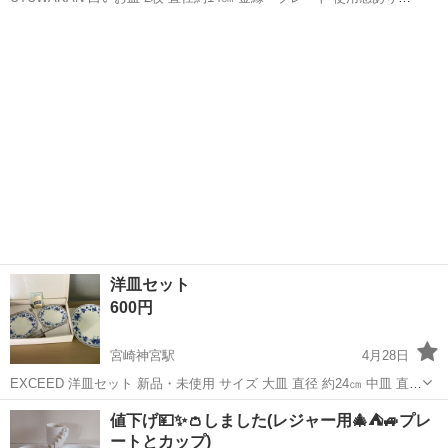
金縁の塗装剥がれあり ケーキ皿やデザート皿として 新婚さんカップル
宮崎
都城市
都城駅
食器
デザート
さんにオススメ∩^ω^∩
洋皿セット
600円
宮崎神宮駅
4月28日
EXCEED 洋皿セット 新品・未使用 サイズ 大皿 直径 約24㎝ 中皿 直径
約17㎝
宮崎
宮崎市
宮崎神宮駅
食器
EXCEED
値下げ💴✨👛しました(レジャー用🎄⛺🚙プレ
ートとカップ)