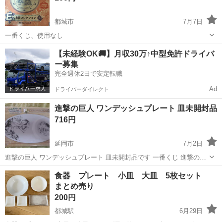
都城市
7月7日
一番くじ、使用なし
宮崎
都城市
食器
【未経験OK🚚】月収30万↑中型免許ドライバ
ー募集
完全週休2日で安定転職
Ad
ドライバーダイレクト
進撃の巨人 ワンデッシュプレート 皿未開封品
716円
延岡市
7月2日
進撃の巨人 ワンデッシュプレート 皿未開封品です 一番くじ 進撃の巨
人 〜壁外調査女型捕縛作戦〜 F賞 ワンディッシュプレート になりま
宮崎
延岡市
食器
進撃の巨人
食器 プレート 小皿 大皿 5枚セット
す。 サイズ：全長約22cm 未開封にて暗所保管しておりましたが、初
まとめ売り
期傷や経年が気...
200円
都城駅
6月29日