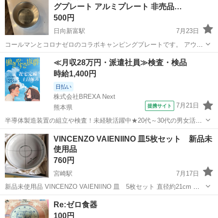
グプレート アルミプレート 非売品…
500円
日向新富駅
7月23日
コールマンとコロナゼロのコラボキャンピングプレートです。 アウト
ドアやキャンプ、ソロキャンプにぴったりのアイテムです。 【商品詳
宮崎
西都市
日向新富駅
食器
≪月収28万円・派遣社員≫検査・検品
細】 * Coleman（コールマン）× Corona Zero（コロナゼロ） * キャン
時給1,400円
ピ...
日払い
株式会社BREXA Next
7月21日
提携サイト
熊本県
半導体製造装置の組立や検査！未経験活躍中★20代～30代の男女活躍
中★ワンルーム寮完備！赴任旅費会社負担！マイカー通勤OK！無料駐
熊本
その他
VINCENZO VAIENIINO 皿5枚セット 新品未
車場あり！正社員登用あり！《熊本県菊池郡大津町》 人気の工場のお
使用品
仕事 ◇半導体製造装置の組立...
760円
宮崎駅
7月17日
新品未使用品 VINCENZO VAIENIINO 皿 5枚セット 直径約21cm 高
さ約5cm 長期保管品てすので外装の箱は少し汚れございます
宮崎
宮崎市
宮崎駅
食器
セット
Re:ゼロ食器
100円