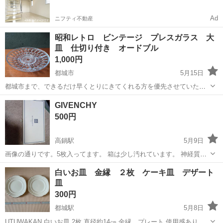
Ad
ニフティ不動産
昭和レトロ ビンテージ プレスガラス 大
皿 仕切り付き オードブル
1,000円
都城市
5月15日
都城市まで、できるだけ早くとりにきてくれる方を優先させていただ
きます。お取引は、金〜月曜日の午後でお願いいたします。 30.5cm
宮崎
都城市
食器
オードブル
GIVENCHY
とても大きなプレートで、4つに仕切りがあるので、オードブルにちょ
500円
うど良さそうです。刺盛り...
高鍋駅
5月9日
画像の通りです。5枚入ってます。 箱は少し汚れています。 神経質な
方のご購入はお断りします。 最終値下げです。
宮崎
児湯郡
高鍋駅
食器
GIVENCHY
白いお皿 金縁 ２枚 ケーキ皿 デザート
皿
300円
都城駅
5月8日
UTUWAKAN 白いお皿 2枚 直径約14㎝ 金縁 プレート 使用感あり