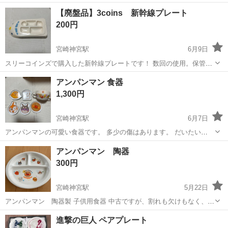
宮崎
宮崎市
宮崎神宮駅
食器
【廃盤品】3coins 新幹線プレート
200円
宮崎神宮駅
6月9日
スリーコインズで購入した新幹線プレートです！ 数回の使用。保管時
の傷あり。 今は販売されていないんじゃないでしょうか？
宮崎
宮崎市
宮崎神宮駅
食器
新幹線
アンパンマン 食器
1,300円
宮崎神宮駅
6月7日
アンパンマンの可愛い食器です。 多少の傷はあります。 だいたい
10cm程の食器達です。 定価2200円
宮崎
宮崎市
宮崎神宮駅
食器
アンパンマン
アンパンマン 陶器
300円
宮崎神宮駅
5月22日
アンパンマン 陶器製 子供用食器 中古ですが、割れも欠けもなく、キ
レイな状態です！
宮崎
宮崎市
宮崎神宮駅
食器
アンパンマン
進撃の巨人 ペアプレート