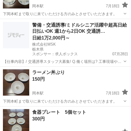
岡本駅
7月18日
下岡本町まで取りに来ていただける方のみとさせていただきます。
栃木
宇都宮市
岡本駅
食器
警備・交通誘導/ミドルシニア活躍中超高日給
日払いOK 週1から2日OK 交通誘…
日給1万2,000円～
株式会社MSK
栃木県
スポンサー：求人ボックス
07月28日
【仕事内容】/ 交通誘導スタッフ大募集! Q.働く場所は? 工事現場や駐
車場、イベント会場など。 国際的なスポーツ大会の警備も 行っていま
アルバイト・パート
ラーメン丼ぶり
した! Q.交通誘導スタッフって何するの? 先輩の指示に従って、 看板
150円
やカラーコーンの設置や...
岡本駅
7月18日
下岡本町まで取りに来ていただける方のみとさせていただきます。
栃木
宇都宮市
岡本駅
食器
食器プレート 5個セット
300円