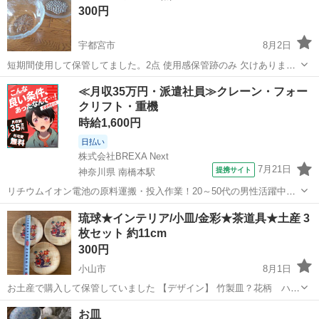
300円
宇都宮市
8月2日
短期間使用して保管してました。2点 使用感保管跡のみ 欠けありませ
ん。26cm 人気流行り定番安価おしゃれ サラダそうめん夏パーティ 見
栃木
宇都宮市
食器
大皿
≪月収35万円・派遣社員≫クレーン・フォー
落とし込み大皿サラダプレート
クリフト・重機
時給1,600円
日払い
株式会社BREXA Next
7月21日
提携サイト
神奈川県 南橋本駅
リチウムイオン電池の原料運搬・投入作業！20～50代の男性活躍中★
ワンルーム寮完備！赴任旅費会社負担！年間休日130日★フォークリフ
神奈川
相模原市
南橋本駅
その他
琉球★インテリア/小皿/金彩★茶道具★土産 3
ト免許お持ちの方、活躍中！就業先食堂利用可★《神奈川県相模原
枚セット 約11cm
市》 人気の工場のお仕事 ◇電...
300円
小山市
8月1日
お土産で購入して保管していました 【デザイン】 竹製皿？花柄 ハイ
ビスカスが食卓を華やかに彩ります。 【多用途】 これらの皿は、デザ
栃木
小山市
食器
茶道具
お皿
ートやおつまみなど、様々な料理に適しています。日常使いから特別