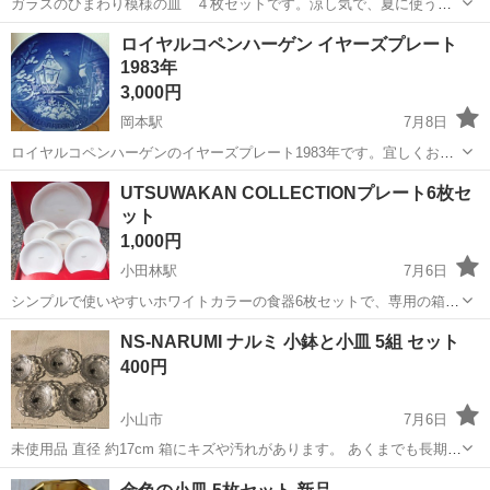
ガラスのひまわり模様の皿 ４枚セットです。涼し気で、夏に使うと
良いと思います。
栃木
宇都宮市
食器
ひまわり
ロイヤルコペンハーゲン イヤーズプレート
1983年
3,000円
岡本駅
7月8日
ロイヤルコペンハーゲンのイヤーズプレート1983年です。宜しくお願
いします。
栃木
宇都宮市
岡本駅
食器
ロイヤルコペンハーゲン
UTSUWAKAN COLLECTIONプレート6枚セ
ット
1,000円
小田林駅
7月6日
シンプルで使いやすいホワイトカラーの食器6枚セットで、専用の箱に
入った状態です。 未使用品ですが長期保管の為汚れがあります。
栃木
小山市
小田林駅
食器
NS-NARUMI ナルミ 小鉢と小皿 5組 セット
400円
小山市
7月6日
未使用品 直径 約17cm 箱にキズや汚れがあります。 あくまでも長期保
管品のためご理解頂き方お願い致します。
栃木
小山市
食器
NARUMI