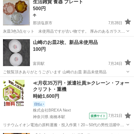
生活雑貨 食器 プレート
500円
那須塩原市
7月28日
灰皿3色3点セット 未使用品ですが古い物です。 厚みのあるガラス制
です。
栃木
那須塩原市
食器
灰皿
山崎のお皿2枚、新品未使用品
100円
富田駅
7月24日
ご観覧頂きありがとうございます 山崎のお皿 新品未使用品
栃木
佐野市
富田駅
食器
≪月収35万円・派遣社員≫クレーン・フォー
クリフト・重機
時給1,600円
日払い
株式会社BREXA Next
7月21日
提携サイト
神奈川県 南橋本駅
リチウムイオン電池の原料運搬・投入作業！20～50代の男性活躍中★
ワンルーム寮完備！赴任旅費会社負担！年間休日130日★フォークリフ
神奈川
相模原市
南橋本駅
その他