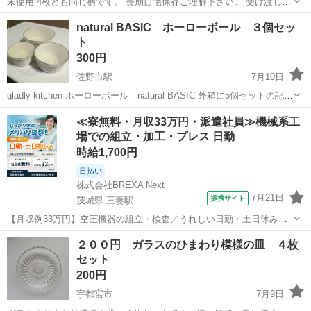
未使用 4枚とも同じ柄です。 長期自宅保存ご理解下さい。 受け渡しは
土日限定でお願いします。
栃木
足利市
食器
スノーマン
natural BASIC ホーローボール ３個セッ
ト
300円
佐野市駅
7月10日
gladly kitchen ホーローボール natural BASIC 外箱に5個セットの記載
がありますが当出品は3個セットです、ご留意ください。 【サイズ】
栃木
佐野市
佐野市駅
食器
≪寮無料・月収33万円・派遣社員≫機械系工
高さ：5cm、5.5cm、6.5cm 幅：10cm、12cm...
場での組立・加工・プレス 日勤
時給1,700円
日払い
株式会社BREXA Next
7月21日
提携サイト
茨城県 三妻駅
【月収例33万円】空圧機器の組立・検査／うれしい日勤・土日休み／
無料の社宅付き◎ 人気の工場のお仕事 ◇空気圧制御機器製品の組立・
茨城
常総市
三妻駅
その他
２００円 ガラスのひまわり模様の皿 ４枚
検査作業◇ ・調整機器の組立作業 ★工場未経験者でも安心して働ける
セット
環境になります。 ★細...
200円
宇都宮市
7月9日