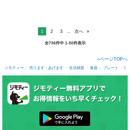
1
2
3
...
次へ
全736件中 1-50件表示
ページTOPへ
ジモティー
売ります・あげます
生活雑貨
食器
プレート
栃