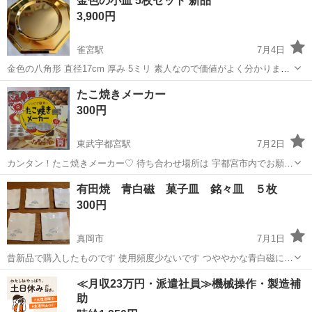
金色の小皿 5枚セット 新品
3,900円
雀宮駅
7月4日
金色の八角形 直径17cm 厚み 5ミリ 素人なので価値がよく分かりませ
んのでご了承ください。 1枚は写真を撮るのに開けてしまいましたが
栃木
宇都宮市
雀宮駅
食器
小皿
たこ焼きメーカー
残り4枚は紙に包まれたままお渡しします。
300円
東武宇都宮駅
7月2日
カンタン！たこ焼きメーカー♡ 待ち合わせ場所は 宇都宮市内でお願い
します⟡.·
栃木
宇都宮市
東武宇都宮駅
食器
たこ焼き
有田焼 青白磁 菓子皿 銘々皿 ５枚
300円
真岡市
7月1日
昔新品で購入したものです 使用頻度少ないです つややかな青白磁に菖
蒲が配された綺麗なお皿です。和菓子など映えると思います。 サイ
栃木
真岡市
食器
銘々皿
≪月収23万円・派遣社員≫機械操作・製造補
ズ 約12.5cm 裏面に"悟"の刻印があります。 水通しをして食器棚に長
助
期保管していま...