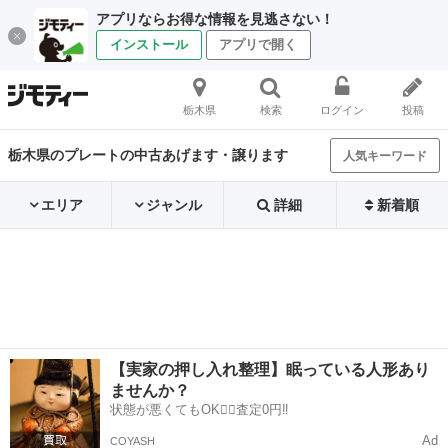
アプリならお得な情報を見逃さない！
インストール
アプリで開く
栃木県
検索
ログイン
投稿
栃木県のプレートの中古あげます・譲ります
人気キーワード
エリア
ジャンル
詳細
新着順
【実家の押し入れ整理】眠っている人形あり
ませんか？
状態が悪くてもOK🙆‍♀️査定0円‼️
Ad
COYASH