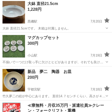
栃木
足利市
あしかがフラワーパーク駅
食器
大鉢 直径21.5cm
1,228円
黒磯駅
7月20日
大鉢 直径21.5cmです。 木箱は付属しません。
栃木
那須塩原市
黒磯駅
食器
大鉢
マグカップセット
300円
小山駅
7月19日
不揃いで一つだけ取っ手に欠けとヒビがありますが、それでも良けれ
ば是非どうぞ！ ちなみに殆ど使っていませんでした(((^_^;)
栃木
小山市
小山駅
食器
新品 夢二 陶器 お皿
200円
宇都宮駅
7月18日
竹久夢二の絵が中心にあります。 直径14.７センチくらい、高さが４セ
ンチくらいです。 未使用品です
栃木
宇都宮市
宇都宮駅
食器
≪寮無料・月収35万円・派遣社員≫クレー
ン・フォークリフト・重機