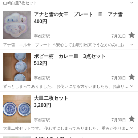
山崎白皿7枚セット
栃木
下都賀郡
食器
セット
アナと雪の女王 プレート 皿 アナ雪
400円
宇都宮駅
7月31日
アナ雪 エルサ プレート ⚠️安心してお取引出来そうな方のみにお返
事返します。 (必ずプロフィールをご確認頂いた上でお問い合わせお願
栃木
宇都宮市
宇都宮駅
食器
アナと雪の女王
ポピー柄 カレー皿 3点セット
いします) 最短取引可能日を記載お願いします。 お問い合わせが被っ
512円
た際には、まとめて購...
宇都宮駅
7月30日
ずっとしまってありました。 お使いになる方がいましたら、お譲りし
ます。
栃木
宇都宮市
宇都宮駅
食器
ポピー
大皿二枚セット
3,200円
宇都宮駅
7月30日
大皿二枚セットです。 使わずにしまってありました。 重みがありま
す。
栃木
宇都宮市
宇都宮駅
食器
大皿