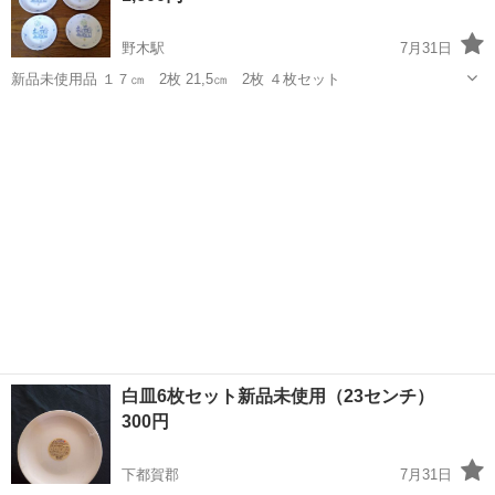
野木駅
7月31日
新品未使用品 １７㎝ 2枚 21,5㎝ 2枚 ４枚セット
栃木
小山市
野木駅
食器
コレール
白皿6枚セット新品未使用（23センチ）
300円
下都賀郡
7月31日