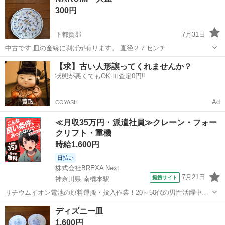
300円
きましては、店...
下都賀郡
7月31日
中古です 皿の金縁に剥げが有ります。 直径２７センチ
栃木
下都賀郡
食器
NARUMI
【求】古い人形譲ってくれませんか？
状態が悪くてもOK🙆‍♀️査定0円‼️
Ad
COYASH
≪月収35万円・派遣社員≫クレーン・フォー
クリフト・重機
時給1,600円
日払い
株式会社BREXA Next
7月21日
提携サイト
神奈川県 南橋本駅
リチウムイオン電池の原料運搬・投入作業！20～50代の男性活躍中★
ワンルーム寮完備！赴任旅費会社負担！年間休日130日★フォークリフ
神奈川
相模原市
南橋本駅
その他
ディズニー皿
ト免許お持ちの方、活躍中！就業先食堂利用可★《神奈川県相模原
1,600円
市》 人気の工場のお仕事 ◇電...