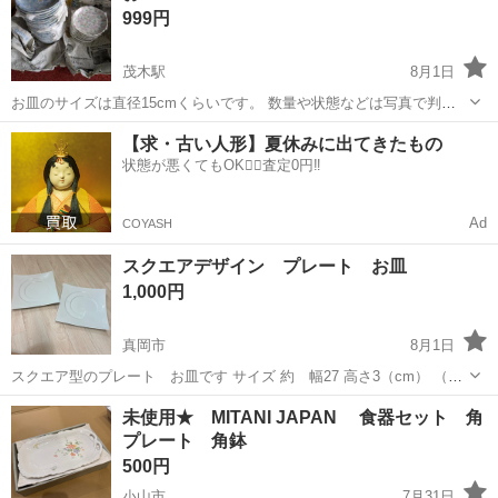
999円
な場面まで幅広く活躍します。...
茂木駅
8月1日
お皿のサイズは直径15cmくらいです。 数量や状態などは写真で判断
ください。 4,5枚目のお皿は5枚セットです。 以上
栃木
芳賀郡
茂木駅
食器
【求・古い人形】夏休みに出てきたもの
状態が悪くてもOK🙆‍♀️査定0円‼️
Ad
COYASH
スクエアデザイン プレート お皿
1,000円
真岡市
8月1日
スクエア型のプレート お皿です サイズ 約 幅27 高さ3（cm） （お
およその採寸です。） 中古品ご理解頂ける方宜しくお願いいたします
栃木
真岡市
食器
未使用★ MITANI JAPAN 食器セット 角
プレート 角鉢
500円
小山市
7月31日