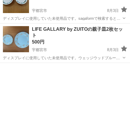
宇都宮市
8月3日
ディスプレイに使用していた未使用品です。sagaformで検索すると出
てきますが、1枚1500円前後する商品です。長い間しまい込んでいたの
栃木
宇都宮市
食器
レトロ
LIFE GALLARY by ZUITOの親子皿2枚セッ
で確約にてお譲りします。大きさは直径17.7cmです。陶器なので手渡
ト
し希望で、現品確認...
500円
宇都宮市
8月3日
ディスプレイに使用していた未使用品です。ウェッジウッドブルーの
ようなきれいな水色にバラの柄が入っています。サイズは大皿直径
栃木
宇都宮市
食器
ZUITO
26cm 小皿直径16.2cmです。陶器なので手渡し希望で、現品確認の
上、取引お願いいたします。