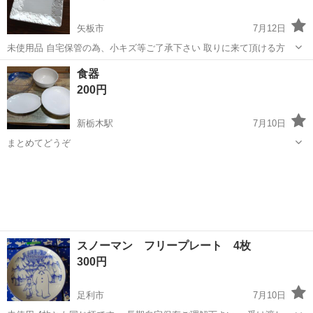
矢板市
7月12日
未使用品 自宅保管の為、小キズ等ご了承下さい 取りに来て頂ける方
栃木
矢板市
食器
Sango
食器
200円
新栃木駅
7月10日
まとめてどうぞ
栃木
栃木市
新栃木駅
食器
スノーマン フリープレート 4枚
300円
足利市
7月10日