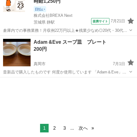
時給1,250円
日払い
株式会社BREXA Next
7月21日
提携サイト
茨城県 静駅
倉庫内での事務業務！月収例22万円以上★残業少なめ◎20代・30代・
40代の男女活躍中！空調完備で快適作業★食堂利用可◎マイカー通勤
茨城
常陸大宮市
静駅
その他
Adam &Eve スープ皿 プレート
OK◎無料駐車場完備！《茨城県常陸大宮市》 人気の工場のお仕事 ◇
200円
電子部品製造倉庫内の事務...
真岡市
7月1日
昔新品で購入したものです 何度か使用しています 「Adam＆Eve」
は、1968年、28歳の若い青年の創造力と熱意により、京都の陶器店老
栃木
真岡市
食器
ブランド
舗、「たち吉」のコンテポラリー食器として誕生しました。 クリエィ
ティブディレクター、...
1
2
3
...
次へ