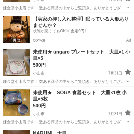
錬金堂小山店です！ 数ある商品の中からご覧頂き、ありがとうござい
ます。 店舗の閲覧ができるようになりました！ ぜひお越しください！
栃木
小山市
食器
食器セット
【実家の押し入れ整理】眠っている人形あり
配送サービスもご利用可能です。 ¥3,000～より承ります。 お値引につ
ませんか？
きましては、店...
状態が悪くてもOK🙆‍♀️査定0円‼️
Ad
COYASH
未使用★ ungaro プレートセット 大皿×1 小
皿×5
500円
小山市
7月31日
錬金堂小山店です！ 数ある商品の中からご覧頂き、ありがとうござい
ます。 店舗の閲覧ができるようになりました！ ぜひお越しください！
栃木
小山市
食器
ungaro
未使用★ SOGA 食器セット 大皿×1枚 小
配送サービスもご利用可能です。 ¥3,000～より承ります。 お値引につ
皿×5枚
きましては、店...
500円
小山市
7月31日
錬金堂小山店です！ 数ある商品の中からご覧頂き、ありがとうござい
ます。 店舗の閲覧ができるようになりました！ ぜひお越しください！
栃木
小山市
食器
SOGA
NARUMI 大皿
配送サービスもご利用可能です。 ¥3,000～より承ります。 お値引につ