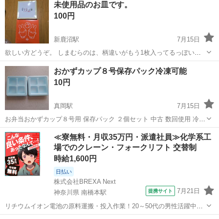
未使用品のお皿です。
100円
新鹿沼駅
7月15日
欲しい方どうぞ。 しまむらのは、柄違いがもう1枚入ってるっぽいで
す。
栃木
鹿沼市
新鹿沼駅
食器
おかずカップ８号保存パック冷凍可能
10円
真岡駅
7月15日
お弁当おかずカップ８号用 保存パック ２個セット 中古 数回使用 冷凍
保存可能
栃木
真岡市
真岡駅
食器
≪寮無料・月収35万円・派遣社員≫化学系工
場でのクレーン・フォークリフト 交替制
時給1,600円
日払い
株式会社BREXA Next
7月21日
提携サイト
神奈川県 南橋本駅
リチウムイオン電池の原料運搬・投入作業！20～50代の男性活躍中★
ワンルーム寮完備！赴任旅費会社負担！年間休日130日★フォークリフ
神奈川
相模原市
南橋本駅
その他