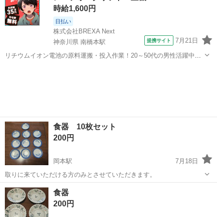
時給1,600円
日払い
株式会社BREXA Next
7月21日
提携サイト
神奈川県 南橋本駅
リチウムイオン電池の原料運搬・投入作業！20～50代の男性活躍中★
ワンルーム寮完備！赴任旅費会社負担！年間休日130日★フォークリフ
神奈川
相模原市
南橋本駅
その他
ト免許お持ちの方、活躍中！就業先食堂利用可★《神奈川県相模原
市》 人気の工場のお仕事 ◇電...
食器 10枚セット
200円
岡本駅
7月18日
取りに来ていただける方のみとさせていただきます。
栃木
宇都宮市
岡本駅
食器
セット
食器
200円