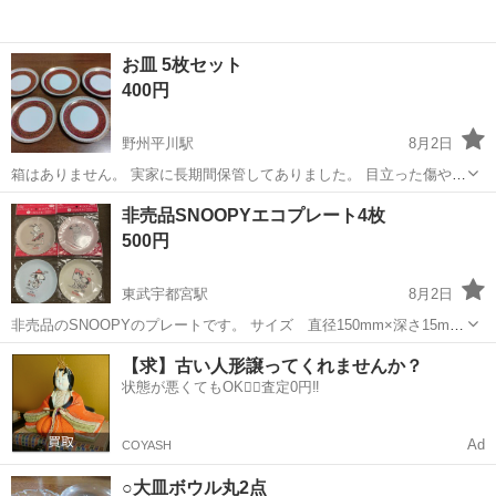
お皿 5枚セット
400円
野州平川駅
8月2日
箱はありません。 実家に長期間保管してありました。 目立った傷や汚
れはありませんが、少し欠けてるお皿が1枚だけあります。（写真5枚
栃木
栃木市
野州平川駅
食器
セット
非売品SNOOPYエコプレート4枚
目）
500円
東武宇都宮駅
8月2日
非売品のSNOOPYのプレートです。 サイズ 直径150mm×深さ15mm
4枚セットでのお取引、ノークレームノーリターンで。 ちなみに4枚×2
栃木
宇都宮市
東武宇都宮駅
食器
セット
【求】古い人形譲ってくれませんか？
セットあります。 1セット500円になります。
状態が悪くてもOK🙆‍♀️査定0円‼️
Ad
COYASH
○大皿ボウル丸2点