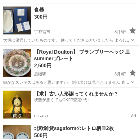
食器
300円
宇都宮市
8月5日
大切に保管していたものです。 使ってくださる方いましたら よろしく
お願いいたします。
栃木
宇都宮市
食器
【Royal Doulton】 ブランブリーヘッジ 皿
summerプレート
2,500円
黒磯駅
8月4日
細かなスレキズはあると思いますが、割れ欠けは見当たりません 直径
16センチ程度です。 素材...陶磁器/焼物 形...丸皿 お取引場所 那須サ
栃木
那須郡
黒磯駅
食器
ブランブリーヘッジ
【求】古い人形譲ってくれませんか？
ファリパーク前でお願いいたします。 ジモティ決済はお使いいただけ
状態が悪くてもOK🙆‍♀️査定0円‼️
ま...
Ad
COYASH
北欧雑貨sagaformのレトロ柄皿2枚
500円