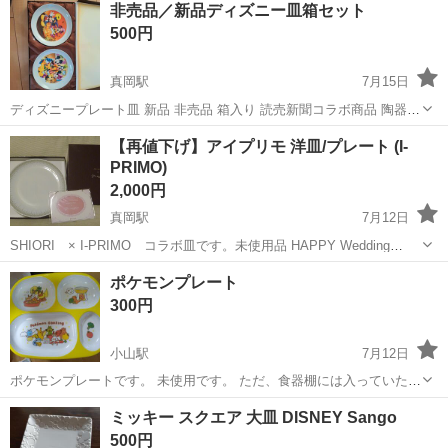
非売品／新品ディズニー皿箱セット
ト免許お持ちの方、活躍中！就業先食堂利用可★《神奈川県相模原
500円
市》 人気の工場のお仕事 ◇電...
真岡駅
7月15日
ディズニープレート皿 新品 非売品 箱入り 読売新聞コラボ商品 陶器
オーブン・直火→使用不可 電子レンジ→使用可能
栃木
真岡市
真岡駅
食器
読売新聞
【再値下げ】アイプリモ 洋皿/プレート (I-
PRIMO)
2,000円
真岡駅
7月12日
SHIORI × I-PRIMO コラボ皿です。未使用品 HAPPY Wedding
Recipe付き(未開封) 大きさは直径約27cmの平皿、洋風柄です。 高級
栃木
真岡市
真岡駅
食器
アイプリモ
ポケモンプレート
感のあるオシャレなお皿だと思います。 郵送も可能で...
300円
小山駅
7月12日
ポケモンプレートです。 未使用です。 ただ、食器棚には入っていたの
で 新古品とします。
栃木
小山市
小山駅
食器
ミッキー スクエア 大皿 DISNEY Sango
500円