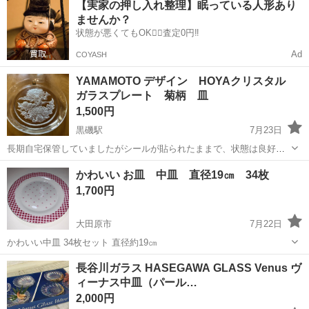
【実家の押し入れ整理】眠っている人形あり
ト免許お持ちの方、活躍中！就業先食堂利用可★《神奈川県相模原
ませんか？
市》 人気の工場のお仕事 ◇電...
状態が悪くてもOK🙆‍♀️査定0円‼️
Ad
COYASH
YAMAMOTO デザイン HOYAクリスタル
ガラスプレート 菊柄 皿
1,500円
黒磯駅
7月23日
長期自宅保管していましたがシールが貼られたままで、状態は良好で
す。 未使用かもしれませんが不明です。 表面を水拭きしました。 直
栃木
那須郡
黒磯駅
食器
HOYA
かわいい お皿 中皿 直径19㎝ 34枚
径21センチ程度です。 お取引場所 那須サファリパーク前でお願いい
1,700円
たします。 ジモ...
大田原市
7月22日
かわいい中皿 34枚セット 直径約19㎝
栃木
大田原市
食器
セット
長谷川ガラス HASEGAWA GLASS Venus ヴ
ィーナス中皿（パール…
2,000円