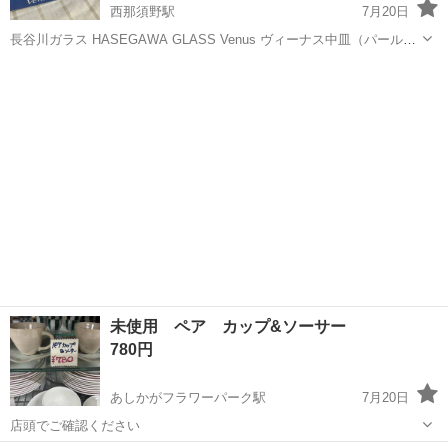
西那須野駅
7月20日
長谷川ガラス HASEGAWA GLASS Venus ヴィーナス中皿（パールラ
スター）になります 未使用品です 同じ大きさの皿、４枚になります。
栃木
那須塩原市
西那須野駅
食器
さらに箱付でお渡しします ホタテ貝の貝殻の形で虹色のオーロラの
よ...
未使用 ペア カップ&ソーサー
780円
あしかがフラワーパーク駅
7月20日
店頭でご確認ください