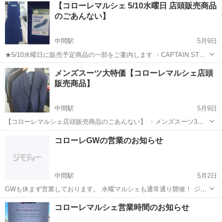
【コローレマルシェ 5/10水曜日 店頭販売商品
のごあんない】
中間駅
5月9日
★5/10水曜日に販売予定商品の一部をご案内します ・CAPTAIN STAG
リクライニングベッド（1,650円） ・スーツケース各種（550円） ・生
福岡
中間市
中間駅
リサイクルショップ
買取
メンズスーツ大特価【コローレマルシェ店頭
活雑貨各種（ペダル式ペール、踏み台、マガジンラック他）（11...
販売商品】
中間駅
5月9日
【コローレマルシェ店頭販売商品のごあんない】 ・メンズスーツ3ピ
ース ・メンズスーツ上下セット ・メンズフォーマル ・メンズジャケ
福岡
中間市
中間駅
リサイクルショップ
コローレGWの営業のお知らせ
ット ・メンズスラックス など ★5/10水曜日10:30-12:00に販...
中間駅
5月2日
GWも休まず営業しております。 水曜マルシェも通常通り開催！ ジモ
ティーの受け渡しも通常通り可能です。 必ずお問い合わせの上、ご来
福岡
中間市
中間駅
リサイクルショップ
コローレマルシェ営業時間のお知らせ
店ください。