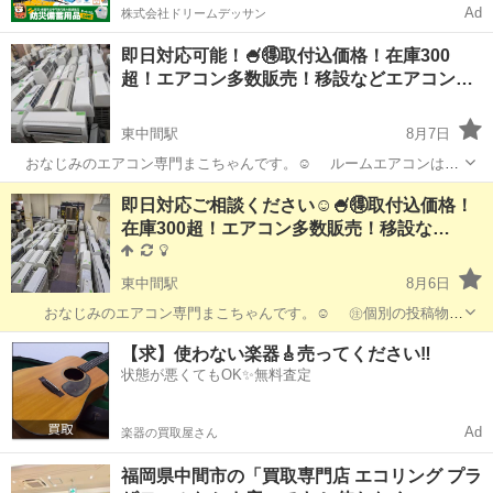
Ad
株式会社ドリームデッサン
即日対応可能！🍧🉐取付込価格！在庫300
超！エアコン多数販売！移設などエアコン…
東中間駅
8月7日
おなじみのエアコン専門まこちゃんです。☺ ルームエアコンは毎
週入荷してますので、お出しできてないもの多数あります！ お
福岡
中間市
東中間駅
リサイクルショップ
無料
即日対応ご相談ください☺🍧🉐取付込価格！
問い合わせお待ちしてます☺ 現場に出ているときは出れないことも
在庫300超！エアコン多数販売！移設な…
ございますが、おかけ直...
東中間駅
8月6日
おなじみのエアコン専門まこちゃんです。☺ ㊟個別の投稿物よ
り在庫一掃セール見ました！とご一報下さい☺ 高年式お出しする暇
福岡
中間市
東中間駅
リサイクルショップ
無料
【求】使わない楽器🎸売ってください‼️
もないのですが、どんどん入荷してます☺ ルームエアコンは毎週入
状態が悪くてもOK✨無料査定
荷してますので、お出し...
Ad
楽器の買取屋さん
福岡県中間市の「買取専門店 エコリング プラ