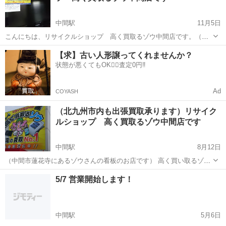
中間駅
11月5日
こんにちは、リサイクルショップ 高く買取るゾウ中間店です。（中
間市蓮花寺にあるゾウさんの看板のお店です） お買い得な電化商品の
福岡
中間市
中間駅
リサイクルショップ
【求】古い人形譲ってくれませんか？
ご案内です 1. 19型液晶TVが・・・￥6,600～ 2. ガスコンロ（LP
状態が悪くてもOK🙆‍♀️査定0円‼️
ガ...
Ad
COYASH
（北九州市内も出張買取承ります）リサイク
ルショップ 高く買取るゾウ中間店です
中間駅
8月12日
（中間市蓮花寺にあるゾウさんの看板のお店です） 高く買い取るゾウ
中間店では 中古家電の買取キャンペーン中！（もちろん、出張買取受
福岡
中間市
中間駅
リサイクルショップ
出張買取
5/7 営業開始します！
付中です！） 只今当店では、冷蔵庫、洗濯機、液晶テレビの買取強化
中です！（中間店では特...
中間駅
5月6日