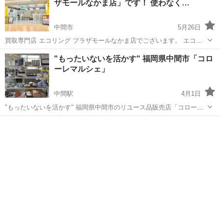
ザモールなかま店」です！ 使わなく…
中間市
5月26日
買取専門店 エコリング プラザモールなかま店でございます。 エコリ
ングではハイブランドからノーブランド品まで、お客様がご家庭で使
福岡
中間市
リサイクルショップ
買取
"もったいないを活かす" 福岡県中間市「コロ
わなくなったお品物を買取しております！お品物に応じた当社独自の
ーレマルシェ」
販路を確保しておりますので、...
中間駅
4月1日
"もったいないを活かす" 福岡県中間市のリユース品販売店「コローレ
マルシェ」 ◆所在地：福岡県中間市中央2丁目13-23 (JR筑豊本線中間
福岡
中間市
中間駅
リサイクルショップ
買取
駅から徒歩2分) ↓↓Googleマップはこちら↓↓ https:...