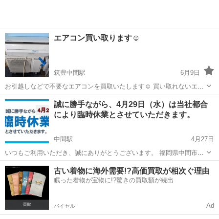
エアコン買い取ります☺
筑豊中間駅
6月9日
お引越しなどで不要なエアコンを買取いたします☺ 買い取れないエア
コンもございますが、型番をメールにてお知らせくだされば、すぐに
福岡
中間市
筑豊中間駅
リサイクルショップ
買取
誠に勝手ながら、4月29日（水）は当社都合
お見積りします。 合見積大歓迎！ 合見積業者のお見積りをお持ちくだ
により臨時休業とさせていただきます。
されば、それよりも高く買い...
中間駅
4月27日
いつもご利用いただき、誠にありがとうございます。 福岡県中間市の
リユース品販売店「コローレマルシェ」でございます。 誠に勝手なが
福岡
中間市
中間駅
リサイクルショップ
お客様
古い着物に海外需要!?高価買取が相次ぐ理由
ら、4月29日（水）は当社都合により臨時休業とさせていただきます。
眠った着物が宝物に!?驚きの買取額が続出
ご来店を予定されていた...
Ad
バイセル