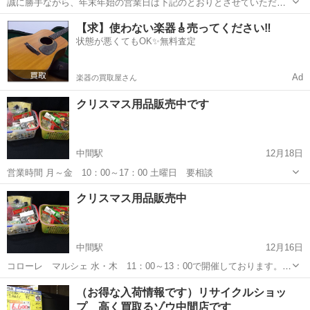
誠に勝手ながら、年末年始の営業日は下記のとおりとさせていただき
ます。 お客様にはご不便をおかけしますが、ご理解のほどお願い申し
福岡
中間市
中間駅
リサイクルショップ
お客様
【求】使わない楽器🎸売ってください‼️
上げます。 ・12月29日（火）～1月3日 （日）休業 ・1月4日 （月）
状態が悪くてもOK✨無料査定
通常営業
Ad
楽器の買取屋さん
クリスマス用品販売中です
中間駅
12月18日
営業時間 月～金 10：00～17：00 土曜日 要相談
福岡
中間市
中間駅
リサイクルショップ
クリスマス用品販売中
中間駅
12月16日
コローレ マルシェ 水・木 11：00～13：00で開催しております。
クリスマス用品も販売中です。
福岡
中間市
中間駅
リサイクルショップ
（お得な入荷情報です）リサイクルショッ
プ 高く買取るゾウ中間店です