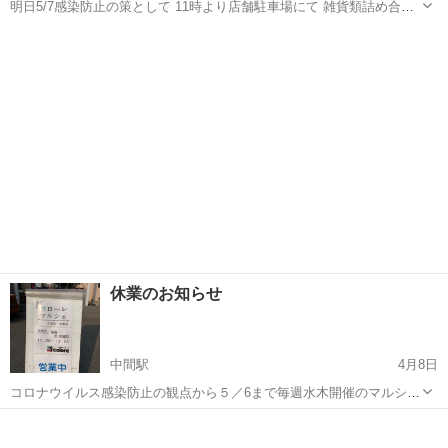
明日5/7感染防止の策として 11時より店舗駐車場にて 雑貨類詰め合わ
せセットのみ 販売致します。 来週以降も販売方法は状況判断しながら
福岡
中間市
中間駅
リサイクルショップ
に なりますが営業予定です。 ご来店お待ちしております。
休業のお知らせ
中間駅
4月8日
コロナウイルス感染防止の観点から５／6まで毎週水木開催のマルシェ
販売はお休みします。
福岡
中間市
中間駅
リサイクルショップ