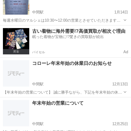
中間駅
1月14日
毎週水曜日のマルシェは10:30〜12:00の営業とさせていただきます。
ジモティーの受け渡しは通常通りです。 ジモティー対応可能時間 月～
福岡
中間市
中間駅
リサイクルショップ
古い着物に海外需要!?高価買取が相次ぐ理由
金 10：00～17：30 土曜日 10：00～16：00 ※時間外...
眠った着物が宝物に!?驚きの買取額が続出
Ad
バイセル
コローレ年末年始の休業日のお知らせ
中間駅
12月13日
【年末年始の営業について】 誠に勝手ながら、下記を年末年始の休業
日とさせていただきます。 お客様にはご不便をおかけしますが、ご理
福岡
中間市
中間駅
リサイクルショップ
お客様
年末年始の営業について
解のほどお願い申し上げます。 12月29日（水）～1月3日 （月）休業 1
月4...
中間駅
12月25日