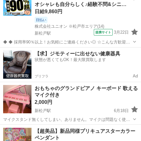
オシャレも自分らしく♪経験不問&シニ…
日給9,860円
日払い
株式会社ユニオン ※松戸市エリア(14)
3月22日
提携サイト
新松戸駅
◆ ◆ 採用率90％以上！お気軽にご連絡ください◎ ☆こんな方歓迎で
す☆「年齢を理由に他社さんで断られた」「希望条件と合わなかっ
千葉
松戸市
新松戸駅
警備員
【求】ジモティーに出せない健康器具
た」 皆様が快適に働けるよう、可能な限り調整いたします！ 自分らし
状態が悪くてもOK！最大限買取します
く働こう♪ 髪色髪型自由...
Ad
プリフラ
おもちゃのグランドピアノ キーボード 歌える
マイク付き
2,000円
新松戸駅
6月18日
マイクスタンド無くしてしまい、ありません。マイクは問題なく使え
ます。 椅子の真ん中にビビが入ってます。 あとは小さな汚れや傷があ
千葉
松戸市
新松戸駅
おもちゃ
マイク
【超美品】新品同様プリキュアスターカラー
るので、ご理解ある方にお願いいたします。 ・動作確認済 ・弾いた音
ペンダント
は録音 再生できます ・歌え...