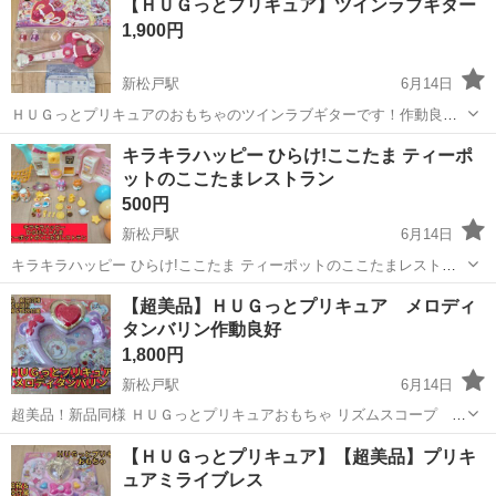
【ＨＵＧっとプリキュア】ツインラブギター
は、 登録定員29名の看護小規模多機能型居宅介護サービス。 利用者様
1,900円
の「通い」「泊まり...
新松戸駅
6月14日
ＨＵＧっとプリキュアのおもちゃのツインラブギターです！作動良
好 若干使用感あり‥付属品＆化粧箱＆取説付属します！ 状態は写真
千葉
松戸市
新松戸駅
おもちゃ
商品
キラキラハッピー ひらけ!ここたま ティーポ
からご確認ください! 私の自己紹介を了解のうえ取り引きお願いいたし
ットのここたまレストラン
ます!住所間違い防止のため...
500円
新松戸駅
6月14日
キラキラハッピー ひらけ!ここたま ティーポットのここたまレストラ
ン 箱はありません。 付属品付ありますが‥全部あるかは不明です。
千葉
松戸市
新松戸駅
おもちゃ
ここたま
【超美品】ＨＵＧっとプリキュア メロディ
キラキラハッピー ひらけ!ここたま ティーポットのここたまレストラ
タンバリン作動良好
ン 状態は...
1,800円
新松戸駅
6月14日
超美品！新品同様 ＨＵＧっとプリキュアおもちゃ リズムスコープ 作
動良好 状態は写真からご確認ください! 私の自己紹介を了解のうえ
千葉
松戸市
新松戸駅
おもちゃ
タンバリン
【ＨＵＧっとプリキュア】【超美品】プリキ
取り引きお願いいたします!住所間違い防止のため配送希望なら必ず郵
ュアミライブレス
便番号も教えてく...