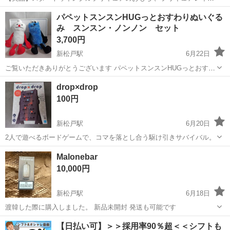
ボーパフューム スターカラーペン大量付属します！ ガチャガチャのス
千葉
松戸市
新松戸駅
おもちゃ
スターカラーペン
パペットスンスンHUGっとおすわりぬいぐる
ターカラーペンも付属します！化粧箱＆取説付属完全セット 状態は写
み スンスン・ノンノン セット
真からご確認ください!...
3,700円
新松戸駅
6月22日
ご覧いただきありがとうございます パペットスンスンHUGっとおすわ
りぬいぐるみのセット販売です 人気のスンスンがアミューズメント新
千葉
松戸市
新松戸駅
おもちゃ
drop×drop
景品したので、早速獲得してきました コレクションにいかがでしょう
100円
か
新松戸駅
6月20日
2人で遊べるボードゲームで、コマを落とし合う駆け引きサバイバル。
千葉
松戸市
新松戸駅
模型、プラモデル
Malonebar
10,000円
新松戸駅
6月18日
渡韓した際に購入しました。 新品未開封 発送も可能です
千葉
松戸市
新松戸駅
おもちゃ
【日払い可】＞＞採用率90％超＜＜シフトも