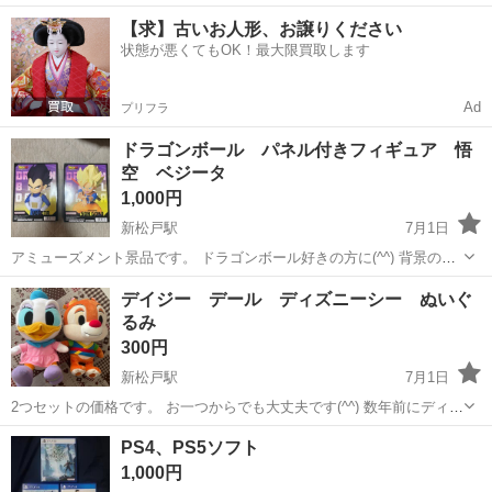
「ネカフェで生活している」「その日暮らしが精いっぱい」こんな方
千葉
松戸市
新松戸駅
警備員
【求】古いお人形、お譲りください
はご応募を！ 出張面接や引っ越しサポートなども可能◎ お気軽にご連
状態が悪くてもOK！最大限買取します
絡ください。 自分らしく...
Ad
プリフラ
ドラゴンボール パネル付きフィギュア 悟
空 ベジータ
1,000円
新松戸駅
7月1日
アミューズメント景品です。 ドラゴンボール好きの方に(^^) 背景のパ
ネル付きフィギュアです。 バラ売りも可能です！
千葉
松戸市
新松戸駅
フィギュア
ドラゴンボール
デイジー デール ディズニーシー ぬいぐ
るみ
300円
新松戸駅
7月1日
2つセットの価格です。 お一つからでも大丈夫です(^^) 数年前にディズ
ニーシーのゲームでGETした景品のぬいぐるみです。 クローゼットに
千葉
松戸市
新松戸駅
おもちゃ
デール
PS4、PS5ソフト
しまったままで全体的に綺麗ですが デイジーの方に多少の薄汚れあり
1,000円
ます。