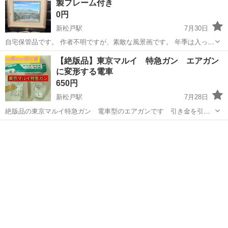
製フレーム付き
0円
新松戸駅
7月30日
自宅保管品です。 作者不明ですが、素敵な風景画です。 年季は入って
ますが、飾ればステキな風景画になります。 左側にシミがあります。
千葉
松戸市
新松戸駅
その他
【絶版品】東京マルイ 特急ガン エアガン
お写真をご確認ください。 【サイズ】 縦50.5cm 横60cm 厚み5cm 厚
に変形する電車
みの...
650円
新松戸駅
7月28日
絶版品の東京マルイ特急ガン 電車型のエアガンです 引き金を引く
と弾が出ます!専用の柔らかいBB弾付属します!普通のBB弾も付属しま
千葉
松戸市
新松戸駅
模型、プラモデル
エアガン
す! ↓マック堺さんの紹介動画です↓ https://youtu.be/ikdOD8irT...