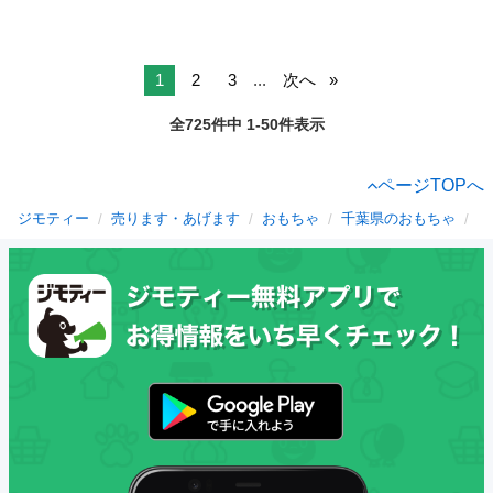
1
2
3
...
次へ
全725件中 1-50件表示
ページTOPへ
ジモティー
売ります・あげます
おもちゃ
千葉県のおもちゃ
新