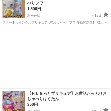
べりフワ
働こう♪ 髪色髪型自由...
1,500円
新松戸駅
7月5日
スタートゥインクルプリキュア DXおしゃべりフワ 作動問題無し 取説
＆スターカラーペン＆ヘアブラシ＆スタードーナツ付属 美品 状態は
千葉
松戸市
新松戸駅
おもちゃ
スターカラーペン
写真からご確認ください! 取り引き時に必ず商品を確認してください。
私の自己紹介...
【ＨＵＧっとプリキュア】お世話たっぷりお
しゃべりはぐたん
350円