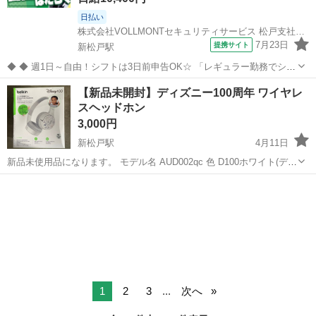
日払い
株式会社VOLLMONTセキュリティサービス 松戸支社【日勤＆夜勤】(65)
7月23日
提携サイト
新松戸駅
◆ ◆ 週1日～自由！シフトは3日前申告OK☆ 「レギュラー勤務でシッ
カリ」 「土日だけ！」 などなど都合に合わせて働けますよ！ 日勤/夜
千葉
松戸市
新松戸駅
警備員
【新品未開封】ディズニー100周年 ワイヤレ
勤と好きな時間帯も選べます♪ 首都圏に現場多数！ 首都圏～北関東ま
スヘッドホン
で幅広いエリア...
3,000円
新松戸駅
4月11日
新品未使用品になります。 モデル名 AUD002qc 色 D100ホワイト(ディ
ズニー創立100周年モデル) ヘッドホン型式 オーバーイヤー 接続技術
千葉
松戸市
新松戸駅
その他
ヘッドホン
無線, 有線 ●【ゲームしながらボイスチャットもできる】高音...
1
2
3
...
次へ