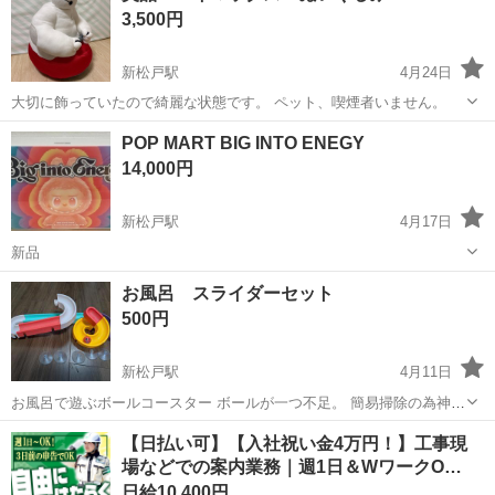
3,500円
ます。 使用年数 不明 ...
新松戸駅
4月24日
大切に飾っていたので綺麗な状態です。 ペット、喫煙者いません。
千葉
松戸市
新松戸駅
おもちゃ
ベイマックス
POP MART BIG INTO ENEGY
14,000円
新松戸駅
4月17日
新品
千葉
松戸市
新松戸駅
おもちゃ
MART
お風呂 スライダーセット
500円
新松戸駅
4月11日
お風呂で遊ぶボールコースター ボールが一つ不足。 簡易掃除の為神経
質な方はお控えください。 引き渡し場所 新松戸駅前 現金のみ 日
千葉
松戸市
新松戸駅
おもちゃ
風呂
【日払い可】【入社祝い金4万円！】工事現
時 土日祝日 時間厳守できない方はお断りしています。
場などでの案内業務｜週1日＆WワークO…
日給10,400円