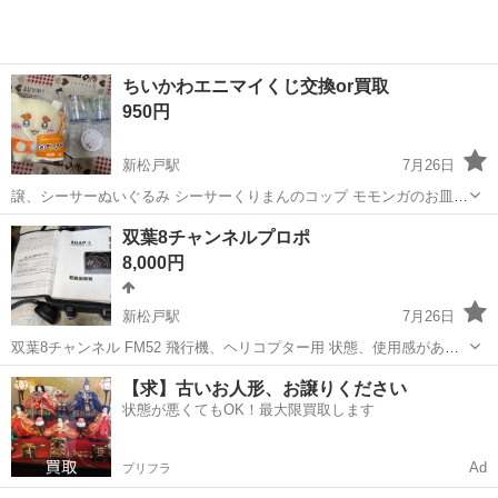
ちいかわエニマイくじ交換or買取
950円
新松戸駅
7月26日
譲、シーサーぬいぐるみ シーサーくりまんのコップ モモンガのお皿
求、ハチワレ、うさぎ、カニぬいぐるみ 風鈴なんでも 他もハチワレや
千葉
松戸市
新松戸駅
おもちゃ
ちい
双葉8チャンネルプロポ
うさぎ、ちいかわでしたら(^^) 定価買取も可能です、ご相談くださ
8,000円
い。
新松戸駅
7月26日
双葉8チャンネル FM52 飛行機、ヘリコプター用 状態、使用感があり
写真で確認願います オマケで保管ケースをお付けします 送受信機あり
千葉
松戸市
新松戸駅
ラジコン
ヘリコプター
【求】古いお人形、お譲りください
ます 松戸市新松戸北1丁目1番地 新松戸ハイツ717迄取りに来てくれる
状態が悪くてもOK！最大限買取します
方限定です
Ad
プリフラ