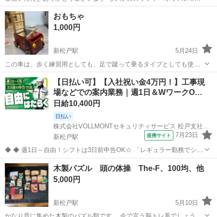
いぐるみ、うさぎの2個セットです。 アミューズメント景品で獲得
千葉
松戸市
新松戸駅
おもちゃ
おもちゃ
後、袋に入れて保管しておりました。 【ブランド】Parade 【カテゴ
1,000円
リ】ぬいぐるみ 【商品...
新松戸駅
5月24日
この車は、歩く練習用としても、足で蹴って乗るタイプとしても使え
ます。 木製です。
千葉
松戸市
新松戸駅
おもちゃ
木製
【日払い可】【入社祝い金4万円！】工事現
場などでの案内業務｜週1日＆WワークO…
日給10,400円
日払い
株式会社VOLLMONTセキュリティサービス 松戸支社【日勤＆夜勤】(65)_A
7月23日
提携サイト
新松戸駅
◆ ◆ 週1日～自由！シフトは3日前申告OK☆ 「レギュラー勤務でシッ
カリ」 「土日だけ！」 などなど都合に合わせて働けますよ！ 日勤/夜
千葉
松戸市
新松戸駅
警備員
木製パズル 頭の体操 The-F、100均、他
勤と好きな時間帯も選べます♪ 首都圏に現場多数！ 首都圏～北関東ま
5,000円
で幅広いエリア...
新松戸駅
5月10日
かなり昔に集めた木製のパズル類です。 今で言う脳トレ系でしょう