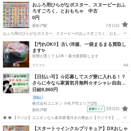
千葉
松戸市
新松戸駅
おもちゃ
キーホルダー
おふろ用ひらがなポスター、スヌーピーおふ
ろすごろく、とおもちゃ 中古
0円
新松戸駅
7月11日
おふろ用のひらがなポスター、スヌーピーのおふろすごろく、おもち
ゃを無料で譲ります。一つだけの譲渡も可能です。 写真１枚目 ひら
千葉
松戸市
新松戸駅
パズル
【汚れOK‼️】古い洋服、一袋まるまる買取し
がなポスター、カビもなくきれいな状態です。 写真２枚目 破れが一
ます✨
箇所あります。 写真３枚...
状態が悪くてもOK！最大限買取します
Ad
プリフラ
【日払い可】☆応募してスグ寮に入れる！？
さらに今なら家賃初月無料☆オシャレ自由…
日給9,860円
日払い
株式会社ユニオン ※松戸市エリア(29)
3月22日
提携サイト
新松戸駅
◆ ◆ 【マジか】ユニオンなら家具家電付きの寮あり【マジです】 家
具も家電もしっかり揃った個人寮をご用意！ さらに、今なら家賃が初
千葉
松戸市
新松戸駅
警備員
【スタートゥインクルプリキュア】DXおしゃ
月無料です♪ ここだけの話…携帯なければお貸しできます 自分らしく