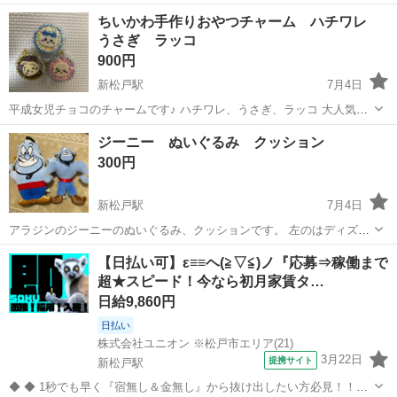
出品しました。
千葉
松戸市
新松戸駅
フィギュア
ちい
ちいかわ手作りおやつチャーム ハチワレ
うさぎ ラッコ
900円
新松戸駅
7月4日
平成女児チョコのチャームです♪ ハチワレ、うさぎ、ラッコ 大人気ガ
チャ商品
千葉
松戸市
新松戸駅
フィギュア
ハチワレ
ジーニー ぬいぐるみ クッション
300円
新松戸駅
7月4日
アラジンのジーニーのぬいぐるみ、クッションです。 左のはディズニ
ーシーで購入☆ 少しだけ汚れあります。 ホームクリーニング済み 右
千葉
松戸市
新松戸駅
おもちゃ
ジーニー
【日払い可】ε≡≡ヘ(≧▽≦)ノ『応募⇒稼働まで
のはアミューズメント景品です。
超★スピード！今なら初月家賃タ…
日給9,860円
日払い
株式会社ユニオン ※松戸市エリア(21)
3月22日
提携サイト
新松戸駅
◆ ◆ 1秒でも早く『宿無し＆金無し』から抜け出したい方必見！！