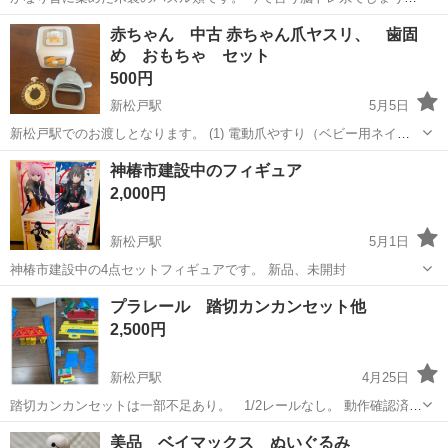
か。 写真2枚目は他のものと違いバラでもらったものになりますが、
千葉
松戸市
新松戸駅
パズル
100均
赤ちゃん 中古 赤ちゃん爪ヤスリ、 歯固
自身が幼少期だいぶハマっていたもののため、やや縁が擦れてゆるい
め おもちゃ セット
等有ります。 3枚目以降は20年近く...
500円
新松戸駅
5月5日
新松戸駅でのお渡しとなります。 (1) 電動爪やすり（ベビー用ネイル
ケア） (2) 赤ちゃん用おもちゃ（ビジーキューブ） (3) Berpy 歯固め
千葉
松戸市
新松戸駅
おもちゃ
ビジー
神椿市建設中のフィギュア
（ベビー用・かみかみチキン） 正常品 いずれも小傷や一部剥がれ
2,000円
があり、...
新松戸駅
5月1日
神椿市建設中の4点セットフィギュアです。 新品、未開封
千葉
松戸市
新松戸駅
フィギュア
セット
プラレール 踏切カンカンセット他
2,500円
新松戸駅
4月25日
踏切カンカンセットは一部不足あり。 1/2レールなし。 動作確認済
み。破損なし。掃除はできる部分はしてあります。 駅名等シールの部
千葉
松戸市
新松戸駅
おもちゃ
踏切
美品 ベイマックス ぬいぐるみ
分が剥がれています。 遮断器が曲がって、電車がつっかえる事があり