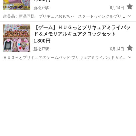
新松戸駅
6月14日
超美品！新品同様 プリキュアおもちゃ スタートゥインクルプリキ
ュア リズムスコープ 作動良好! 化粧箱＆取説付属 状態は写真から
千葉
松戸市
新松戸駅
おもちゃ
商品
【ゲーム】ＨＵＧっとプリキュアミライパッ
ご確認ください! 私の自己紹介を了解のうえ取り引きお願いいたしま
ド＆メモリアルキュアクロックセット
す!住所間違い防止のた...
1,800円
新松戸駅
6月14日
ＨＵＧっとプリキュアのゲームパッド プリキュアミライパッド＆メモ
リアルキュアクロックセット 化粧箱＆取説＆ミライクリスタル3個付
千葉
松戸市
新松戸駅
おもちゃ
ゲーム
属品完全セット 美品 はぐたんのミライクリスタルも付属します。 格
安品のため値下げはしま...