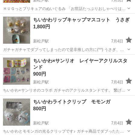
新松戸駅
7月5日
ＨＵＧっとプリキュアのぬいぐるみ 「お世話たっぷりおしゃべりはぐ
たん」 だいぶ使い込んで汚れてますが作動問題無し！電池入れて動き
千葉
松戸市
新松戸駅
おもちゃ
商品
ちいかわリップキャップマスコット うさぎ
ます！ 取説＆哺乳瓶＆スプーン＆抱っこひも付属します！ 状態は写真
1,800円
からご確認ください...
新松戸駅
7月4日
ガチャガチャでダブってしまったので是非推しの方に(^^) うさぎ、モ
モンガ、シーサー、くりまんじゅう 全部で6個です。 バラ売りも可能
千葉
松戸市
新松戸駅
おもちゃ
ちいかわ×サンリオ レイヤーアクリルスタ
新品、未開封 ボールチェーン付きなのでキーホルダーになったり、 リ
ンド
ップにもつけられます。
900円
新松戸駅
7月4日
ちいかわ×サンリオのコラボ ガチャのアクリルスタンドです。 繋げら
れます☆ モモンガ×クロミ カニ×マイメロ
千葉
松戸市
新松戸駅
フィギュア
ちい
ちいかわライトクリップ モモンガ
800円
新松戸駅
7月4日
ちいかわとモモンガの光るクリップです♪ ガチャ商品でダブったため