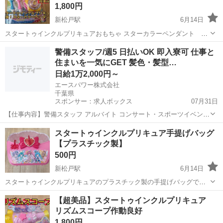
1,800円
新松戸駅
6月14日
スタートゥインクルプリキュアおもちゃ スターカラーペンダント 作
動良好 化粧箱＆取説付属＆スターカラーペン2本付属 状態は写真から
千葉
松戸市
新松戸駅
おもちゃ
スターカラーペン
警備スタッフ/週5 日払いOK 即入寮可 仕事と
ご確認ください! 私の自己紹介を了解のうえ取り引きお願いいたしま
住まいを一気にGET 髪色・髪型…
す!住所間違い防止のた...
日給1万2,000円～
エースパワー株式会社
千葉県
スポンサー：求人ボックス
07月31日
【仕事内容】警備スタッフ アルバイト コンサート・スポーツイベン
ト・展示会などのイベントや、 工事現場周辺で警備・交通誘導をして
アルバイト・パート
スタートゥインクルプリキュア手提げバッグ
いただきます。 経験者の方はもちろん、未経験者の方も積極的に採用
【プラスチック製】
中! 難しいスキルは不要! 基本的なル...
500円
新松戸駅
6月14日
スタートゥインクルプリキュアのプラスチック製の手提げバッグで
す！鍵が2個付属します！鍵が無くても開きます。美品です！ 状態は
千葉
松戸市
新松戸駅
おもちゃ
プラスチック
【超美品】スタートゥインクルプリキュア
写真からご確認ください! 私の自己紹介を了解のうえ取り引きお願いい
リズムスコープ作動良好
たします!住所間違い防止の...
1,800円