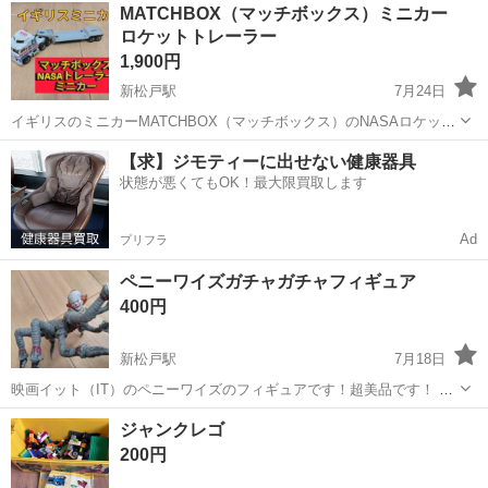
千葉
松戸市
新松戸駅
ミニカー
すみっコぐらし
MATCHBOX（マッチボックス）ミニカー
らしコラボ臨港バス（箱＆シール付属） バラ売り希望なら1台300円で
ロケットトレーラー
販売...
1,900円
新松戸駅
7月24日
イギリスのミニカーMATCHBOX（マッチボックス）のNASAロケット
トレーラー（ロケットなし）です。1991年製造 マカオで作られまし
千葉
流山市
新松戸駅
ミニカー
トレーラー
【求】ジモティーに出せない健康器具
た。 ダイキャスト製ミニカー トレーラーをつなげると全長17cmく
状態が悪くてもOK！最大限買取します
らいです。 ...
Ad
プリフラ
ペニーワイズガチャガチャフィギュア
400円
新松戸駅
7月18日
映画イット（IT）のペニーワイズのフィギュアです！超美品です！ 状
態は写真からご確認ください! 取り引き時に必ず商品を確認してくださ
千葉
松戸市
新松戸駅
フィギュア
イット
ジャンクレゴ
い。私の自己紹介を理解のうえ取り引きお願いいたします! 取り引き後
200円
はノークレーム＆...