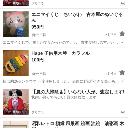
Ad
プリフラ
エニマイくじ ちいかわ 古本屋のぬいぐる
み
950円
新松戸駅
8月7日
エニマイくじで、推しがでなかったので、もし古本屋推しの方がいれ
ば、定価ですが、お譲りできればと思って、投稿しました。 新松戸駅
千葉
松戸市
新松戸駅
おもちゃ
Hape 子供用木琴 カラフル
付近まで取りにきていただけるかた優先します。 ぜひ、可愛がって頂
100円
けるかたのところに、いけることを、...
新松戸駅
8月4日
幅は約26センチです 一度使用しました。 裏面に1箇所小さな傷があり
ます。 音楽に詳しい人が、ミとソが若干音がズレてると言ってまし
千葉
松戸市
新松戸駅
おもちゃ
【夏の大掃除🧹】いらない人形、査定します❗️
た。新品時からであることご了承ください。 お取引は非対面です。 だ
状態が悪くてもOK！最大限買取します
いたいの受け取り日時...
Ad
プリフラ
昭和レトロ 額縁 風景画 絵画 油絵 油彩画 木