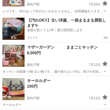
新松戸駅
7月16日
レゴです。 何があって何がないかわかりません。 説明書破れてます。
汚れています。 掃除してません。そのためこの価格です。 ご理解いた
千葉
松戸市
新松戸駅
その他
価格
【汚れOK‼️】古い洋服、一袋まるまる買取し
だけてノークレームノーリターンの方のみお願いします。
ます✨
状態が悪くてもOK！最大限買取します
Ad
プリフラ
マザーガーデン ままごとキッチン
6,000円
新松戸駅
7月12日
キッチン 冷蔵庫 小物 古い物です。 傷や落ちない汚れ、剥げや劣化な
どあります。 写真にてご確認下さい。 返品などは出来かねます。 ま
千葉
松戸市
新松戸駅
おもちゃ
キーホルダー
だ遊べるので使っていただけるお子さまへ 軽く拭いてお渡しします。
100円
マザーガーデン
新松戸駅
7月11日
キーホルダー