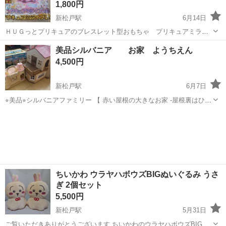
1,800円
新松戸駅
6月14日
ＨＵＧっとプリキュアのブレスレット型おもちゃ プリキュアミライ
ブレス 作動問題なしです！ 取説＆化粧箱付属 超美品です！ 状態は
千葉
松戸市
新松戸駅
おもちゃ
商品
美品シルバニア お家 ようちえん
写真からご確認ください! 私の自己紹介を了解のうえ取り引きお願いい
4,500円
たします!住所間違...
新松戸駅
6月7日
⭐︎美品⭐︎シルバニアファミリー 【 赤い屋根の大きなお家 -屋根裏はひみ
つのお部屋- 】 【 森のたのしいようちえん】のセット ほとんど使わな
千葉
松戸市
新松戸駅
おもちゃ
かったので美品です。 赤い屋根の家はちゃんと電気も付きます💡 付属
の小物は全...
ちいかわ ウラヤハボウズBIGぬいぐるみ うさ
ぎ 2個セット
5,500円
新松戸駅
5月31日
ご覧いただきありがとうございます ちいかわのウラヤハボウズBIGぬ