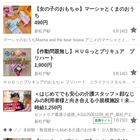
【女の子のおもちゃ】マーシャとくまのおう
ち
490円
新松戸駅
6月14日
マーシャのおうちMasha and the bear house アニメのマーシャとくま
のおうちです！化粧箱付属 マーシャの人形＆取説付属 美品 状態は
千葉
松戸市
新松戸駅
おもちゃ
くま
【作動問題無し】ＨＵＧっとプリキュア プ
写真からご確認ください! 私の自己紹介を了解のうえ取り引きお願...
リハート
1,900円
新松戸駅
6月14日
ＨＵＧっとプリキュアのおもちゃ プリハート ミライクリスタル８個
付属 作動問題無し！ 単4電池2本使用します。 状態は写真からご確
千葉
松戸市
新松戸駅
おもちゃ
プリハート
＜はじめてでも安心の介護スタッフ＞顔なじ
認ください! 私の自己紹介を了解のうえ取り引きお願いいたします!住
みの利用者様と向き合える小規模施設！未…
所間違い防止のため...
時給1,250円
セントケア看護小規模_A11125061109_松戸_新松戸エリア
7月23日
提携サイト
新松戸駅
◆ ◆ ／／ 未経験・無資格から始める介護のお仕事！ 少人数制だか
ら、はじめてでも安心◎ ＼＼ 『セントケア松戸 看護小規模多機能』
千葉
松戸市
新松戸駅
介護