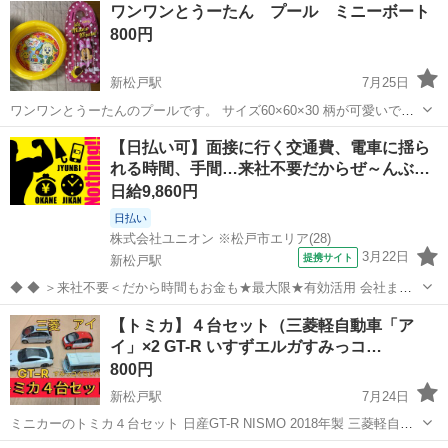
ワンワンとうーたん プール ミニーボート
800円
新松戸駅
7月25日
ワンワンとうーたんのプールです。 サイズ60×60×30 柄が可愛いです
(^^) ミニーちゃんボート どちらもあまり使用しなかったので 綺麗です
千葉
松戸市
新松戸駅
おもちゃ
ワンワン
【日払い可】面接に行く交通費、電車に揺ら
☆
れる時間、手間…来社不要だからぜ～んぶ…
日給9,860円
日払い
株式会社ユニオン ※松戸市エリア(28)
3月22日
提携サイト
新松戸駅
◆ ◆ ＞来社不要＜だから時間もお金も★最大限★有効活用 会社まで
の行き方を調べたり、ICカードにチャージしたり… 来社面接は色々と
千葉
松戸市
新松戸駅
警備員
【トミカ】４台セット（三菱軽自動車「ア
準備しないといけませんが、 ユニオンは来社不要だから考える必要ナ
イ」×2 GT-R いすずエルガすみっコ…
シ☆ 自分らしく働こ...
800円
新松戸駅
7月24日
ミニカーのトミカ４台セット 日産GT-R NISMO 2018年製 三菱軽自動
車「アイ」2台（片方は電気自動車タイプ） いすずエルガ すみっコぐ