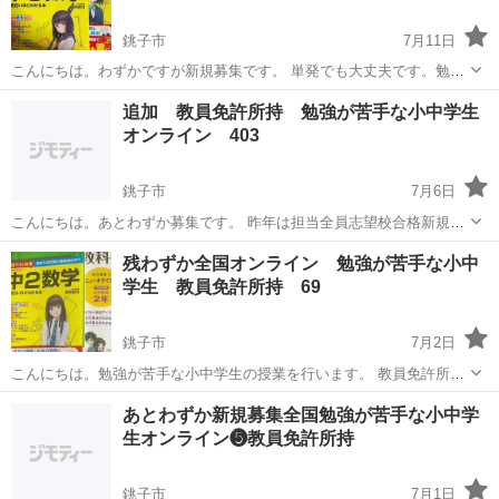
銚子市
7月11日
こんにちは。わずかですが新規募集です。 単発でも大丈夫です。勉強
が苦手な小中学生のみなさんを大募集。オンライン家庭教師なので全
千葉
銚子市
家庭教師
算数
追加 教員免許所持 勉強が苦手な小中学生
国授業可能です。今担当している生徒はみなさん点数が上がっていま
オンライン 403
すよ。迷っていたら1度一緒にやって...
銚子市
7月6日
こんにちは。あとわずか募集です。 昨年は担当全員志望校合格新規募
集です。 単発でも大丈夫です。勉強が苦手な小中学生のみなさんを大
千葉
銚子市
家庭教師
算数
残わずか全国オンライン 勉強が苦手な小中
募集。オンライン家庭教師なので全国授業可能です。今担当している
学生 教員免許所持 69
生徒はみなさん点数が上がってい...
銚子市
7月2日
こんにちは。勉強が苦手な小中学生の授業を行います。 教員免許所持
者がただの解説ではなく質問により理解度を確認しながら授業を行い
千葉
銚子市
家庭教師
オンライン
あとわずか新規募集全国勉強が苦手な小中学
ます。できるだけ問題を解くことを意識して行っていますので点数が
生オンライン❺教員免許所持
あがりやすいと思います。一緒に頑張っ...
銚子市
7月1日