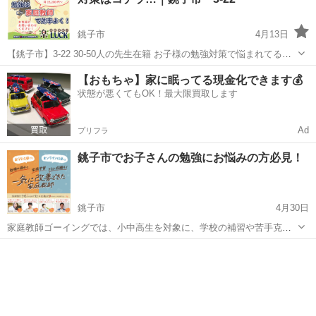
校に...
銚子市
4月13日
【銚子市】3-22 30-50人の先生在籍 お子様の勉強対策で悩まれてる親
御様へ✉️ 「スマホばかりで勉強しない」「塾に通わせたけど成果が出
千葉
銚子市
家庭教師
先生
【おもちゃ】家に眠ってる現金化できます💰
ない」 「家庭教師に通わせたいけど料金が高い」「個人契約は先生と
状態が悪くてもOK！最大限買取します
の相性が...
Ad
プリフラ
銚子市でお子さんの勉強にお悩みの方必見！
銚子市
4月30日
家庭教師ゴーイングでは、小中高生を対象に、学校の補習や苦手克
服、受験対策はもちろん、不登校や発達障害を持つお子さんへの対応
千葉
銚子市
家庭教師
発達障害
にも力を入れています。 私たちは、「わからない」ことを教える一般
的な家庭教師とは違います。 ゴーイ...