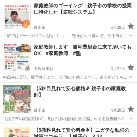
庭教師のゴーイング ＝＝＝＝＝＝＝＝＝＝＝＝＝＝＝＝＝＝＝＝＝＝
千葉
銚子市
家庭教師
先生
家庭教師のゴーイング｜銚子市の学校の授業
「勉強しなさい！」って、もう言いたくない… 高いお金を払っ
に特化した【逆転システム】
て...
銚子市
5月28日
・家ではゲームやスマホばかり…。 ・勉強が大っ嫌いで、やる気がま
ったくない ・テストはいつも平均点以下… ・塾に行っているのに、成
千葉
銚子市
家庭教師
家庭教師します 自宅豊里台に来て頂いても
果が出ない ・不登校や発達障がいで勉強が遅れている そんなお子さん
OK #家庭教師 #塾
こそ、家庭...
下総豊里駅
4月27日
中高生に英語、数学教えます。 自宅にも伺えますし、来て頂いても
OKです。 英語は発音からきっちり教えます。話せるようになれると
千葉
銚子市
下総豊里駅
家庭教師
数学
【5科目見れて安心価格🎵 銚子市の家庭教
楽しいですよ。
師】
銚子市
4月28日
【銚子市の家庭教師💡】 ‼️お子様の勉強対策で悩まれてる親御様へ‼️ ◯
スマホばかりで勉強しない ◯塾に通わせたけど成果が出ない ◯家庭教
千葉
銚子市
家庭教師
先生
【5教科見れて安心料金🌟】ニガテな勉強の
師に通わせたいけど料金が高い ◯個人契約は先生との相性が不安 ◯学
対策はコチラ…｜銚子市 3-22