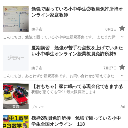
勉強で困っている小中学生②教員免許所持オ
ンライン家庭教師
銚子市
8月1日
こんにちは。勉強で困っている小中学生新規募集です。 まだまだ諦め
ないで一緒に頑張っていきましょう！勉強が苦手な小中学生を大募
千葉
銚子市
家庭教師
算数
夏期講習 勉強が苦手な点数を上げていきた
集。オンラインなので全国可能です。 やり方 zoom 教科 5教科 教
い小中学生オンライン授業教員免許所持5
員免許所持 対象 勉強が苦...
銚子市
7月27日
こんにちは。あとわずか新規募集です。お問い合わせが増えてきたの
でお早めにご連絡下さい。 単発でも大丈夫です。勉強が苦手な小中学
千葉
銚子市
家庭教師
算数
【おもちゃ】家に眠ってる現金化できます💰
生のみなさんを大募集。オンライン家庭教師なので全国授業可能で
状態が悪くてもOK！最大限買取します
す。今担当している生徒はみなさん点数...
Ad
プリフラ
残枠2教員免許所持 勉強で困っている小中
学生全国オンライン 118