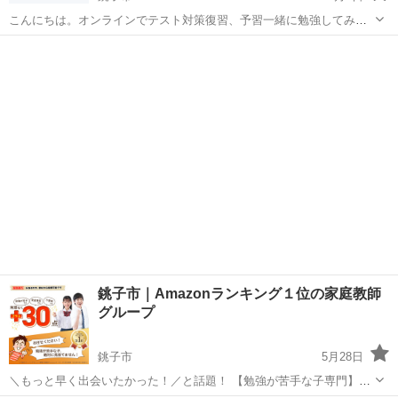
こんにちは。オンラインでテスト対策復習、予習一緒に勉強してみま
せんか？ 迷っていたら一緒にやってみましょう！点数はいくら低くて
千葉
銚子市
家庭教師
オンライン
も大丈夫です。 現在担当10名 やり方 zoom 教科 5教科 対象
勉強が苦手な小中学...
銚子市｜Amazonランキング１位の家庭教師
グループ
銚子市
5月28日
＼もっと早く出会いたかった！／と話題！ 【勉強が苦手な子専門】家