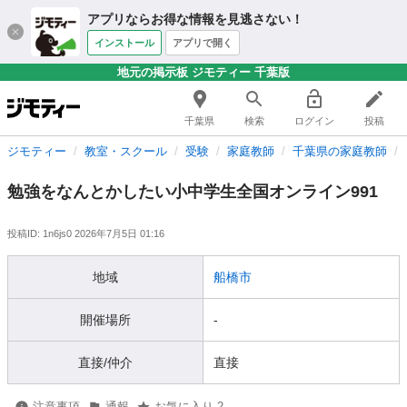
アプリならお得な情報を見逃さない！
インストール
アプリで開く
地元の掲示板 ジモティー 千葉版
千葉県
検索
ログイン
投稿
ジモティー
教室・スクール
受験
家庭教師
千葉県の家庭教師
勉強をなんとかしたい小中学生全国オンライン991
投稿ID: 1n6js0
2026年7月5日 01:16
地域
船橋市
開催場所
-
直接/仲介
直接
注意事項
通報
お気に入り 2