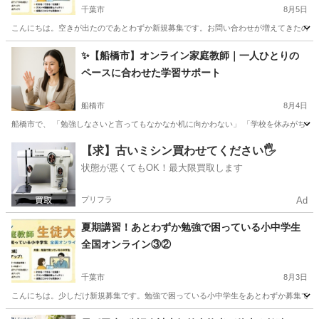
千葉市
8月5日
こんにちは。空きが出たのであとわずか新規募集です。お問い合わせが増えてきたのでお
千葉
千葉市
家庭教師
算数
✨【船橋市】オンライン家庭教師｜一人ひとりの
ペースに合わせた学習サポート
船橋市
8月4日
船橋市で、 「勉強しなさいと言ってもなかなか机に向かわない」 「学校を休みがちで学
千葉
船橋市
家庭教師
発達障害
【求】古いミシン買わせてください🖐️
状態が悪くてもOK！最大限買取します
プリフラ
Ad
夏期講習！あとわずか勉強で困っている小中学生
全国オンライン③②
千葉市
8月3日
こんにちは。少しだけ新規募集です。勉強で困っている小中学生をあとわずか募集です。早
千葉
千葉市
家庭教師
オンライン