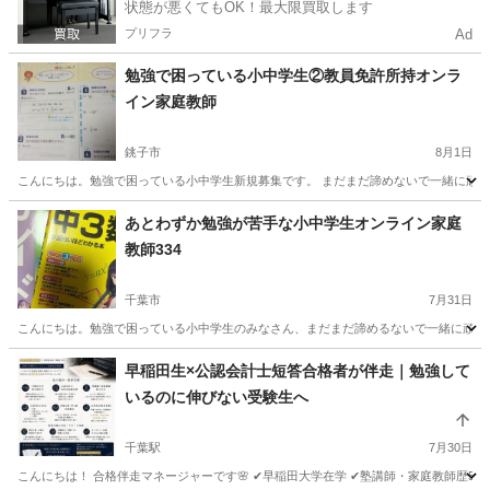
状態が悪くてもOK！最大限買取します
プリフラ
Ad
勉強で困っている小中学生②教員免許所持オンラ
イン家庭教師
銚子市
8月1日
こんにちは。勉強で困っている小中学生新規募集です。 まだまだ諦めないで一緒に頑張って
千葉
銚子市
家庭教師
算数
あとわずか勉強が苦手な小中学生オンライン家庭
教師334
千葉市
7月31日
こんにちは。勉強で困っている小中学生のみなさん、まだまだ諦めるないで一緒に頑張って
千葉
千葉市
家庭教師
算数
早稲田生×公認会計士短答合格者が伴走｜勉強して
いるのに伸びない受験生へ
千葉駅
7月30日
こんにちは！ 合格伴走マネージャーです🌸 ✔早稲田大学在学 ✔塾講師・家庭教師歴5年目