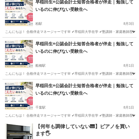
早稲田生×公認会計士短答合格者が伴走｜勉強して
いるのに伸びない受験生へ
柏駅
8月3日
こんにちは！ 合格伴走マネージャーです🌸 ✔早稲田大学在学 ✔塾講師・家庭教師歴5年目
千葉
柏市
柏駅
家庭教師
プロフィール
早稲田生×公認会計士短答合格者が伴走｜勉強して
いるのに伸びない受験生へ
船橋駅
8月1日
こんにちは！ 合格伴走マネージャーです🌸 ✔早稲田大学在学 ✔塾講師・家庭教師歴5年目
千葉
船橋市
船橋駅
家庭教師
プロフィール
早稲田生×公認会計士短答合格者が伴走｜勉強して
いるのに伸びない受験生へ
千葉駅
8月1日
こんにちは！ 合格伴走マネージャーです🌸 ✔早稲田大学在学 ✔塾講師・家庭教師歴5年目
千葉
千葉市
千葉駅
家庭教師
プロフィール
【何年も調律していない🎹】ピアノを買い
ます🖐️