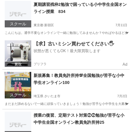
神奈川
横浜市
家庭教師
オンライン
夏期講習残枠2勉強で困っている小中学生全国オン
ライン授業 834
スクール
東京都 新宿区
7月11日
こんにちは。通学不要なオンラインで一緒に勉強してみませんか？やればやるほど点数は
東京
新宿区
家庭教師
オンライン
【求】古いミシン買わせてください🖐️
状態が悪くてもOK！最大限買取します
プリフラ
Ad
新規募集！教員免許所持💯全国勉強が苦手な小中
学生オンライン100
スクール
埼玉県 さいたま市
7月2日
まだまだ諦めるないで一緒に頑張っていきましょう！勉強が苦手な小中学生を大募集。オンライ
埼玉
さいたま市
家庭教師
正月
授業の復習、定期テスト対策②②勉強が苦手な小
中学生全国オンライン教員免許所持25