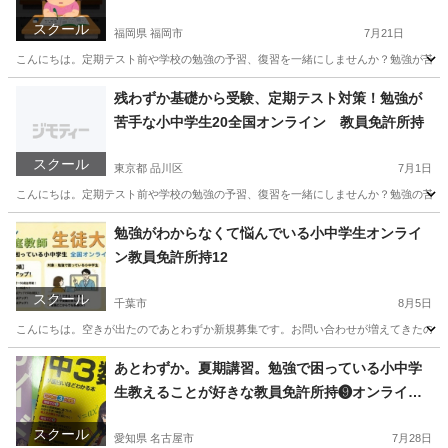
スクール
福岡県 福岡市
7月21日
こんにちは。定期テスト前や学校の勉強の予習、復習を一緒にしませんか？勉強が苦手な小
福岡
福岡市
家庭教師
オンライン
残わずか基礎から受験、定期テスト対策！勉強が
苦手な小中学生20全国オンライン 教員免許所持
スクール
東京都 品川区
7月1日
こんにちは。定期テスト前や学校の勉強の予習、復習を一緒にしませんか？勉強の苦手な小
東京
品川区
家庭教師
小学生
勉強がわからなくて悩んでいる小中学生オンライ
ン教員免許所持12
スクール
千葉市
8月5日
こんにちは。空きが出たのであとわずか新規募集です。お問い合わせが増えてきたのでお
千葉
千葉市
家庭教師
算数
あとわずか。夏期講習。勉強で困っている小中学
生教えることが好きな教員免許所持❾オンライン
家庭教師
スクール
愛知県 名古屋市
7月28日