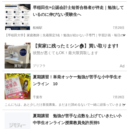
千葉
千葉市
千葉駅
家庭教師
プロフィール
早稲田生×公認会計士短答合格者が伴走｜勉強して
いるのに伸びない受験生へ
船橋駅
7月29日
【早稲田大学】家庭教師｜先着限定3名！勉強が続かない子専門｜学習計画・毎日の勉強管
千葉
船橋市
船橋駅
家庭教師
プロフィール
【実家に残ったミシン🏠】買い取ります❗️
状態が悪くてもOK！最大限買取します
プリフラ
Ad
夏期講習！単発オッケー勉強が苦手な小中学生オ
ンライン 10
千葉市
7月28日
こんにちは。あと少しだけ新規募集。まだまだ諦めるないで一緒に頑張っていきましょう！勉
千葉
千葉市
家庭教師
オンライン
夏期講習 勉強が苦手な点数を上げていきたい小
中学生オンライン授業教員免許所持5