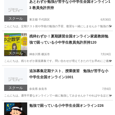
あとわずか勉強が苦手な小中学生全国オンライン1
3 教員免許所持
スクール
東京都 千代田区
6月30日
こんにちは。定期テスト前や学校の勉強の予習、復習を一緒にしませんか？勉強の苦手な小
東京
千代田区
家庭教師
小学生
残枠わずか！夏期講習全国オンライン家庭教師勉
強で困っている小中学生教員免許所持120
スクール
神奈川県 横浜市
7月24日
こんにちは。残りわずか新規募集です。問い合わせが増えてきたのでお早めにご連絡下さ
神奈川
横浜市
家庭教師
算数
追加募集定期テスト、授業復習 勉強が苦手な小
中学生全国オンライン1001
スクール
奈良県 奈良市
7月6日
こんにちは。通学不要なオンラインで一緒に勉強してみませんか？やればやるほど点数は
奈良
奈良市
家庭教師
オンライン
勉強で困っている小中学生全国オンライン226