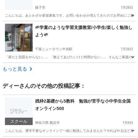
銚子市
7月26日
こんにちは。あとわずか新規募集です。お問い合わせが増えてきたのでお早めにご連絡下
千葉
銚子市
家庭教師
算数
🌱学童のような学習支援教室/小学生/楽しく勉強し
よう🌱
千葉ニュータウン中央駅
7月26日
「家だと宿題をやらない…」 「教えてあげたいけど時間がない…」 そんなご家庭のための
千葉
印西市
千葉ニュータウン中央駅
塾
算数
もっと見る
ディー
さんのその他の投稿記事：
残枠2基礎から5教科 勉強が苦手な小中学生全国
オンライン500
スクール
神奈川県 横浜市
7月6日
こんにちは。通学不要なオンラインで一緒に勉強してみませんか？やればやるほど点数は