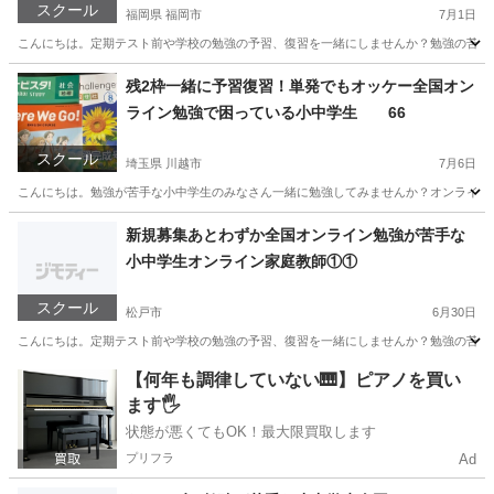
スクール
福岡県 福岡市
7月1日
こんにちは。定期テスト前や学校の勉強の予習、復習を一緒にしませんか？勉強の苦手な小
福岡
福岡市
家庭教師
小学生
残2枠一緒に予習復習！単発でもオッケー全国オン
ライン勉強で困っている小中学生 66
スクール
埼玉県 川越市
7月6日
こんにちは。勉強が苦手な小中学生のみなさん一緒に勉強してみませんか？オンラインだ
埼玉
川越市
家庭教師
オンライン
新規募集あとわずか全国オンライン勉強が苦手な
小中学生オンライン家庭教師①①
スクール
松戸市
6月30日
こんにちは。定期テスト前や学校の勉強の予習、復習を一緒にしませんか？勉強の苦手な小
千葉
松戸市
家庭教師
小学生
【何年も調律していない🎹】ピアノを買い
ます🖐️
状態が悪くてもOK！最大限買取します
プリフラ
Ad