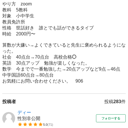
やり方　zoom

教科　5教科

対象　小中学生

教員免許所

性格　世話好き　誰とでも話ができるタイプ

時給　2000円〜

算数が大嫌い→よくできていると先生に褒められるようにな
った。

社会　40点台→70点台　高校合格💮

英語　30点アップ　勉強が楽しくなった。

数学　今までで一番勉強した→20点アップなど9点→46点

中学国語60点台→80点台

お気軽にお問い合わせください。　906
投稿者
投稿
283
件
ディー
性別非公開
フォローする
5.0
(
71
)