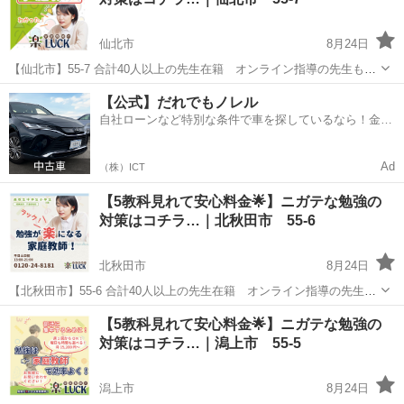
たいけど料...
仙北市
8月24日
【仙北市】55-7 合計40人以上の先生在籍 オンライン指導の先生も多
数在籍✨ お子様の勉強対策で悩まれてる親御様へ✉️ 「スマホばかりで
秋田
仙北市
家庭教師
【公式】だれでもノレル
勉強しない」「塾に通わせたけど成果が出ない」 「家庭教師に通わせ
自社ローンなど特別な条件で車を探しているなら！金利
たいけど料...
0%で車をご提供、ノレル独自与信システム。
Ad
（株）ICT
【5教科見れて安心料金🌟】ニガテな勉強の
対策はコチラ…｜北秋田市 55-6
北秋田市
8月24日
【北秋田市】55-6 合計40人以上の先生在籍 オンライン指導の先生も
多数在籍✨ お子様の勉強対策で悩まれてる親御様へ✉️ 「スマホばかり
秋田
北秋田市
家庭教師
先生
【5教科見れて安心料金🌟】ニガテな勉強の
で勉強しない」「塾に通わせたけど成果が出ない」 「家庭教師に通わ
対策はコチラ…｜潟上市 55-5
せたいけど...
潟上市
8月24日