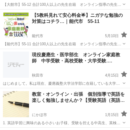
【大館市】55-12 合計100人以上の先生在籍 オンライン指導の先生も
多数在籍✨ お子様の勉強対策で悩まれてる親御様へ✉️ 「スマホばかり
秋田
大館市
家庭教師
先生
【5教科見れて安心料金🌟】ニガテな勉強の
で勉強しない」「塾に通わせたけど成果が出ない」 「家庭教師に通わ
対策はコチラ…｜能代市 55-11
せたいけ...
能代市
5月10日
【能代市】55-11 合計100人以上の先生在籍 オンライン指導の先生も
多数在籍✨ お子様の勉強対策で悩まれてる親御様へ✉️ 「スマホばかり
秋田
能代市
家庭教師
先生
現役慶應生・医学部生 オンライン家庭教
で勉強しない」「塾に通わせたけど成果が出ない」 「家庭教師に通わ
師 中学受験・高校受験・大学受験….
せたいけ...
秋田市
4月15日
はじめまして。私は現在、慶應義塾大学法学部に在籍している大学生
３年生です。教師は私以外にも慶應大学の学生(文系理系それぞれ多
秋田
秋田市
家庭教師
コマ
教室・オンライン・出張 個別指導で英語を
数)、国公立・私立の医学部生もご提案できます。 生徒一人ひとりの性
楽しく勉強しませんか？【受験英語（英語…
格や理解度に合わせて柔軟に対...
にかほ市
1月15日
1. 英語学習に興味のある小さいお子様、受験を控える中高生、英検・
TOEIC・TOEFL・IELTSの点数アップやビジネスシーンでの英語習得