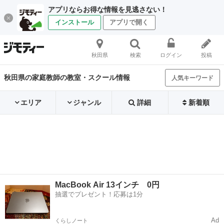
アプリならお得な情報を見逃さない！
インストール
アプリで開く
秋田県
検索
ログイン
投稿
秋田県の家庭教師の教室・スクール情報
人気キーワード
エリア
ジャンル
詳細
新着順
MacBook Air 13インチ 0円
抽選でプレゼント！応募は1分
Ad
くらしノート