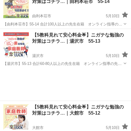
対策はコチラ…｜由利本荘市 55-14
せたいけど...
由利本荘市
5月10日
【由利本荘市】55-14 合計100人以上の先生在籍 オンライン指導の先
生も多数在籍✨ お子様の勉強対策で悩まれてる親御様へ✉️ 「スマホば
秋田
由利本荘市
家庭教師
先生
【5教科見れて安心料金🌟】ニガテな勉強の
かりで勉強しない」「塾に通わせたけど成果が出ない」 「家庭教師に
対策はコチラ…｜湯沢市 55-13
通わせた...
湯沢市
5月10日
【湯沢市】55-13 合計60-80人以上の先生在籍 オンライン指導の先生
も多数在籍✨ お子様の勉強対策で悩まれてる親御様へ✉️ 「スマホばか
秋田
湯沢市
家庭教師
りで勉強しない」「塾に通わせたけど成果が出ない」 「家庭教師に通
わせた...
【5教科見れて安心料金🌟】ニガテな勉強の
対策はコチラ…｜大館市 55-12
大館市
5月10日