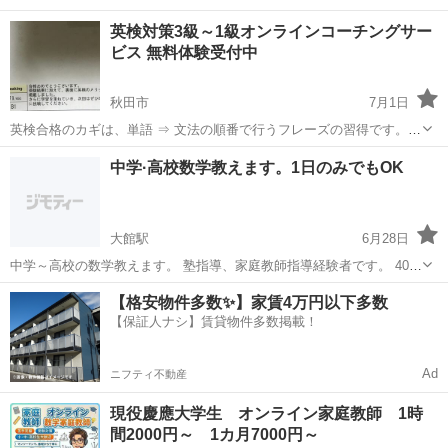
英検対策3級～1級オンラインコーチングサー
ビス 無料体験受付中
秋田市
7月1日
英検合格のカギは、単語 ⇒ 文法の順番で行うフレーズの習得です。
毎日メールで送られてくる英語 ⇔ 日本語のトランスレーションテスト
秋田
秋田市
家庭教師
1級
中学·高校数学教えます。1日のみでもOK
に答えていくことによって、正しい文章を自然に習得できるようにな
るコーチングサービスです...
大館駅
6月28日
中学～高校の数学教えます。 塾指導、家庭教師指導経験者です。 40
代、男性講師になります。 難関大対応可能です。 定期テスト、共通テ
秋田
大館市
大館駅
家庭教師
【格安物件多数✨】家賃4万円以下多数
スト程度でしたら物理も指導可能です。 指導料は1時間2500円で、指
【保証人ナシ】賃貸物件多数掲載！
導時間と日時は相談で決...
Ad
ニフティ不動産
現役慶應大学生 オンライン家庭教師 1時
間2000円～ 1カ月7000円～