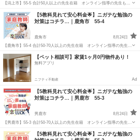
【潟上市】55-5 合計50人以上の先生在籍 オンライン指導の先生も多
数在籍✨ お子様の勉強対策で悩まれてる親御様へ✉️ 「スマホばかりで
秋田
潟上市
家庭教師
先生
【5教科見れて安心料金🌟】ニガテな勉強の
勉強しない」「塾に通わせたけど成果が出ない」 「家庭教師に通わせ
対策はコチラ…｜鹿角市 55-4
たいけど料...
鹿角市
8月24日
【鹿角市】55-4 合計50-70人以上の先生在籍 オンライン指導の先生も
多数在籍✨ お子様の勉強対策で悩まれてる親御様へ✉️ 「スマホばかり
秋田
鹿角市
家庭教師
先生
【ペット相談可】家賃1ヶ月0円物件あり！
で勉強しない」「塾に通わせたけど成果が出ない」 「家庭教師に通わ
無料アプリ
せたい...
Ad
ニフティ不動産
【5教科見れて安心料金🌟】ニガテな勉強の
対策はコチラ…｜男鹿市 55-3
男鹿市
8月24日
【男鹿市】55-3 合計50-70人以上の先生在籍 オンライン指導の先生も
多数在籍✨ お子様の勉強対策で悩まれてる親御様へ✉️ 「スマホばかり
秋田
男鹿市
家庭教師
先生
【5教科見れて安心料金🌟】ニガテな勉強の
で勉強しない」「塾に通わせたけど成果が出ない」 「家庭教師に通わ