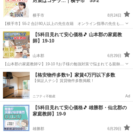
対策はコチラ…｜横手市 55-2
せたい...
横手市
8月24日
【横手市】55-2 合計80人以上の先生在籍 オンライン指導の先生も多
数在籍✨ お子様の勉強対策で悩まれてる親御様へ✉️ 「スマホばかりで
秋田
横手市
家庭教師
先生
【5科目見れて安心価格🎵 山本郡の家庭教
勉強しない」「塾に通わせたけど成果が出ない」 「家庭教師に通わせ
師】19-10
たいけど料...
山本郡
6月29日
【山本郡の家庭教師💡】19-10 ‼️お子様の勉強対策で悩まれてる親御様
へ‼️ オンライン指導の先生も多数在籍✨ ◯スマホばかりで勉強しな
秋田
山本郡
家庭教師
先生
【格安物件多数✨】家賃4万円以下多数
い ◯塾に通わせたけど成果が出ない ◯家庭教師に通わせたいけど料金
【保証人ナシ】賃貸物件多数掲載！
が高...
Ad
ニフティ不動産
【5科目見れて安心価格🎵 雄勝郡・仙北郡の
家庭教師】19-9
雄勝郡
6月29日