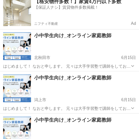
【格安物件多数！】家賃4万円以下多数
ろからやり直す」 「わからないところがわかった！」 となる指導をし
【保証人ナシ】賃貸物件多数掲載！
ています。...
Ad
ニフティ不動産
小中学生向け_オンライン家庭教師
北秋田市
6月15日
はじめまして！ なおと申します。 元々は大手学習塾で講師をしてお
り、現在はフリーで家庭教師をしております。 「出来なくなったとこ
秋田
北秋田市
家庭教師
オンライン
小中学生向け_オンライン家庭教師
ろからやり直す」 「わからないところがわかった！」 となる指導をし
ています。...
潟上市
6月15日
はじめまして！ なおと申します。 元々は大手学習塾で講師をしてお
り、現在はフリーで家庭教師をしております。 「出来なくなったとこ
秋田
潟上市
家庭教師
オンライン
小中学生向け_オンライン家庭教師
ろからやり直す」 「わからないところがわかった！」 となる指導をし
ています。...