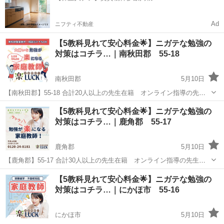
Ad
ニフティ不動産
【5教科見れて安心料金🌟】ニガテな勉強の
対策はコチラ…｜南秋田郡 55-18
南秋田郡
5月10日
【南秋田郡】55-18 合計20人以上の先生在籍 オンライン指導の先生
も多数在籍✨ お子様の勉強対策で悩まれてる親御様へ✉️ 「スマホばか
秋田
南秋田郡
家庭教師
先生
【5教科見れて安心料金🌟】ニガテな勉強の
りで勉強しない」「塾に通わせたけど成果が出ない」 「家庭教師に通
対策はコチラ…｜鹿角郡 55-17
わせたいけ...
鹿角郡
5月10日
【鹿角郡】55-17 合計30人以上の先生在籍 オンライン指導の先生も
多数在籍✨ お子様の勉強対策で悩まれてる親御様へ✉️ 「スマホばかり
秋田
鹿角郡
家庭教師
先生
【5教科見れて安心料金🌟】ニガテな勉強の
で勉強しない」「塾に通わせたけど成果が出ない」 「家庭教師に通わ
対策はコチラ…｜にかほ市 55-16
せたいけど...
にかほ市
5月10日