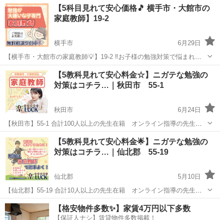
秋田
秋田市
家庭教師
先生
【5科目見れて安心価格🎵 横手市・大館市の
勉強しない ◯塾に通わせたけど成果が出ない ◯家庭教師に通わせたい
家庭教師】19-2
けど料...
横手市
6月29日
【横手市・大館市の家庭教師💡】19-2 ‼️お子様の勉強対策で悩まれて
る親御様へ‼️ ◯スマホばかりで勉強しない ◯塾に通わせたけど成果が
秋田
横手市
家庭教師
先生
【5教科見れて安心料金☆】ニガテな勉強の
出ない ◯家庭教師に通わせたいけど料金が高い ◯個人契約は先生との
対策はコチラ…｜秋田市 55-1
相性が...
秋田市
6月24日
【秋田市】55-1 合計100人以上の先生在籍 オンライン指導の先生も
多数在籍✨ お子様の勉強対策で悩まれてる親御様へ✉️ 「スマホばかり
秋田
秋田市
家庭教師
先生
【5教科見れて安心料金🌟】ニガテな勉強の
で勉強しない」「塾に通わせたけど成果が出ない」 「家庭教師に通わ
対策はコチラ…｜仙北郡 55-19
せたいけど...
仙北郡
5月10日
【仙北郡】55-19 合計10人以上の先生在籍 オンライン指導の先生も
多数在籍✨ お子様の勉強対策で悩まれてる親御様へ✉️ 「スマホばかり
秋田
仙北郡
家庭教師
先生
【格安物件多数✨】家賃4万円以下多数
で勉強しない」「塾に通わせたけど成果が出ない」 「家庭教師に通わ
【保証人ナシ】賃貸物件多数掲載！
せたいけど...