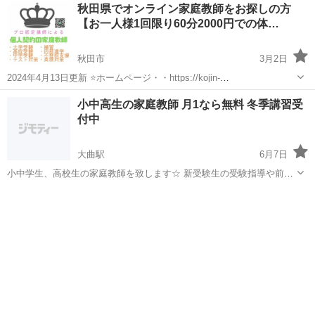
秋田
にかほ市
家庭教師
TOEFL
秋田県でオンライン家庭教師をお探しの方
に悩む大人の方など、生徒一人一人の希望・目標や英語レベルに合わ
【お一人様1回限り60分2000円での体…
せたレッスン内容を組み...
秋田市
3月2日
2024年4月13日更新 ⭐️ホームページ・・https://kojin-
katekyo.my.canva.site/ ⭐️サービス提供中のサイト一覧 ①ストアカ:
秋田
秋田市
家庭教師
オンライン
小中高生の家庭教師 月1なら無料 冬季講習受
https://www.street-acade...
付中
大曲駅
6月7日
小中学生、高校生の家庭教師を致します☆ 新受験生の受験指導や前期
選抜試験対策（過去問豊富です）を全面支援致します☆ 小中学生は時
秋田
大仙市
大曲駅
家庭教師
1級
給1500円、交通費５００円ほど頂いております。 長期休業中は、 夏
季or冬季講習など...