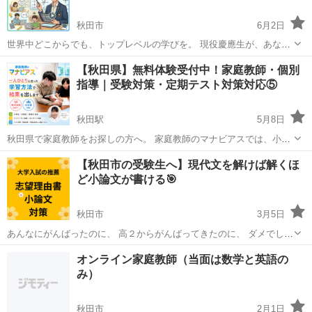
秋田市
6月2日
世界中どこからでも、トップレベルの学びを。 現役慶應生が、あなた
の専属コーチになる。 1時間2000円～ [サブキャッチコピー] 小学生か
秋田
秋田市
家庭教師
オンライン
【秋田県】無料体験受付中！家庭教師・個別
ら高校生まで対応！ 日本全国はもちろん、海外駐在・帰国子女のご
指導｜受験対策・定期テスト対策対応⑤
家...
秋田駅
5月8日
秋田県で家庭教師をお探しの方へ。 家庭教師のマナビアスでは、小学
生・中学生・高校生を対象に、無料体験授業を受付中です。 「テスト
秋田
秋田市
秋田駅
家庭教師
定期テスト
【秋田市の受験生へ】現代文を解けば解くほ
が平均点以下で困っている」 「勉強のやり方が分からない」 「塾や他
ど小論文が書ける🎯
の家庭教師で成...
秋田市
3月5日
あんなにがんばったのに、 高２からがんばってきたのに、 ダメでし
た。 第二志望校に通って１年、 熱い志が冷めることはありませんでし
秋田
秋田市
家庭教師
オンライン家庭教師（当面は数学と英語の
た。 二回目の面接試験、 エッ、 去年と同じ先生が待ってくれていま
み）
した😢 ...
秋田市
2月1日