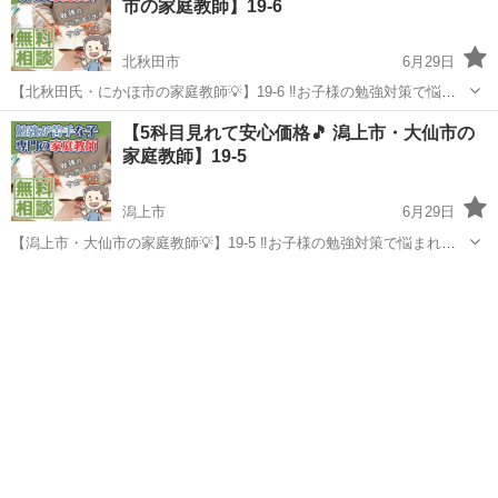
市の家庭教師】19-6
北秋田市
6月29日
【北秋田氏・にかほ市の家庭教師💡】19-6 ‼️お子様の勉強対策で悩ま
れてる親御様へ‼️ オンライン指導の先生も多数在籍✨ ◯スマホばか
秋田
北秋田市
家庭教師
先生
【5科目見れて安心価格🎵 潟上市・大仙市の
りで勉強しない ◯塾に通わせたけど成果が出ない ◯家庭教師に通わせ
家庭教師】19-5
たいけ...
潟上市
6月29日
【潟上市・大仙市の家庭教師💡】19-5 ‼️お子様の勉強対策で悩まれて
る親御様へ‼️ オンライン指導の先生も多数在籍✨ ◯スマホばかりで
秋田
潟上市
家庭教師
先生
勉強しない ◯塾に通わせたけど成果が出ない ◯家庭教師に通わせたい
けど料...