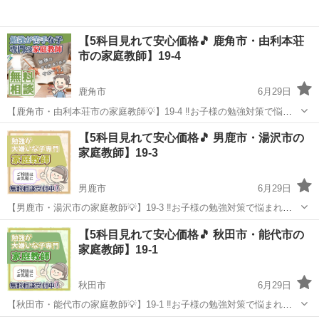
【5科目見れて安心価格🎵 鹿角市・由利本荘
市の家庭教師】19-4
鹿角市
6月29日
【鹿角市・由利本荘市の家庭教師💡】19-4 ‼️お子様の勉強対策で悩ま
れてる親御様へ‼️ オンライン指導の先生も多数在籍✨ ◯スマホばか
秋田
鹿角市
家庭教師
先生
【5科目見れて安心価格🎵 男鹿市・湯沢市の
りで勉強しない ◯塾に通わせたけど成果が出ない ◯家庭教師に通わせ
家庭教師】19-3
たいけ...
男鹿市
6月29日
【男鹿市・湯沢市の家庭教師💡】19-3 ‼️お子様の勉強対策で悩まれて
る親御様へ‼️ オンライン指導の先生も多数在籍✨ ◯スマホばかりで
秋田
男鹿市
家庭教師
先生
【5科目見れて安心価格🎵 秋田市・能代市の
勉強しない ◯塾に通わせたけど成果が出ない ◯家庭教師に通わせたい
家庭教師】19-1
けど料...
秋田市
6月29日
【秋田市・能代市の家庭教師💡】19-1 ‼️お子様の勉強対策で悩まれて
る親御様へ‼️ オンライン指導の先生も多数在籍✨ ◯スマホばかりで