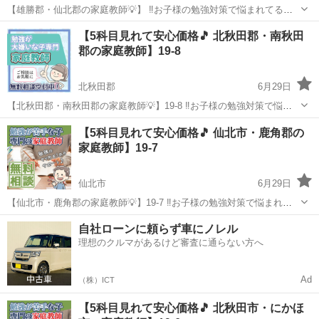
【雄勝郡・仙北郡の家庭教師💡】 ‼️お子様の勉強対策で悩まれてる親
御様へ‼️ オンライン指導の先生も多数在籍✨ ◯スマホばかりで勉強
秋田
雄勝郡
家庭教師
先生
【5科目見れて安心価格🎵 北秋田郡・南秋田
しない ◯塾に通わせたけど成果が出ない ◯家庭教師に通わせたいけど
郡の家庭教師】19-8
料金が高い...
北秋田郡
6月29日
【北秋田郡・南秋田郡の家庭教師💡】19-8 ‼️お子様の勉強対策で悩ま
れてる親御様へ‼️ オンライン指導の先生も多数在籍✨ ◯スマホばか
秋田
北秋田郡
家庭教師
先生
【5科目見れて安心価格🎵 仙北市・鹿角郡の
りで勉強しない ◯塾に通わせたけど成果が出ない ◯家庭教師に通わせ
家庭教師】19-7
たいけ...
仙北市
6月29日
【仙北市・鹿角郡の家庭教師💡】19-7 ‼️お子様の勉強対策で悩まれて
る親御様へ‼️ オンライン指導の先生も多数在籍✨ ◯スマホばかりで
秋田
仙北市
家庭教師
自社ローンに頼らず車にノレル
勉強しない ◯塾に通わせたけど成果が出ない ◯家庭教師に通わせたい
理想のクルマがあるけど審査に通らない方へ
けど料...
Ad
（株）ICT
【5科目見れて安心価格🎵 北秋田市・にかほ