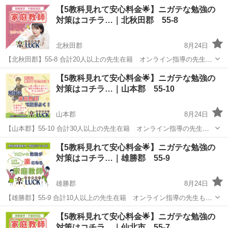
導致します！中３の受験生大歓迎です！ こちら英語が専門です 高1
秋田
仙北市
角館駅
家庭教師
料金
【5教科見れて安心料金🌟】ニガテな勉強の
まででしたら数学 化学 理科 社会も指導可能です 受験生をお持
対策はコチラ…｜北秋田郡 55-8
ちの親御さんの進路相談に...
北秋田郡
8月24日
【北秋田郡】55-8 合計20人以上の先生在籍 オンライン指導の先生も
多数在籍✨ お子様の勉強対策で悩まれてる親御様へ✉️ 「スマホばかり
秋田
北秋田郡
家庭教師
先生
【5教科見れて安心料金🌟】ニガテな勉強の
で勉強しない」「塾に通わせたけど成果が出ない」 「家庭教師に通わ
対策はコチラ…｜山本郡 55-10
せたいけど...
山本郡
8月24日
【山本郡】55-10 合計30人以上の先生在籍 オンライン指導の先生も
多数在籍✨ お子様の勉強対策で悩まれてる親御様へ✉️ 「スマホばかり
秋田
山本郡
家庭教師
先生
【5教科見れて安心料金🌟】ニガテな勉強の
で勉強しない」「塾に通わせたけど成果が出ない」 「家庭教師に通わ
対策はコチラ…｜雄勝郡 55-9
せたいけど...
雄勝郡
8月24日
【雄勝郡】55-9 合計10人以上の先生在籍 オンライン指導の先生も多
数在籍✨ お子様の勉強対策で悩まれてる親御様へ✉️ 「スマホばかりで
秋田
雄勝郡
家庭教師
先生
【5教科見れて安心料金🌟】ニガテな勉強の
勉強しない」「塾に通わせたけど成果が出ない」 「家庭教師に通わせ
対策はコチラ…｜仙北市 55-7