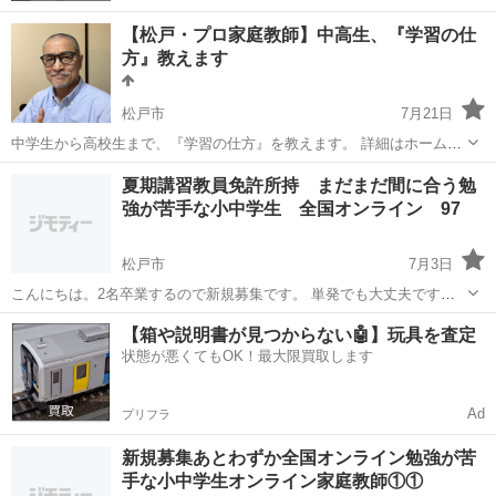
【松戸・プロ家庭教師】中高生、『学習の仕
方』教えます
松戸市
7月21日
中学生から高校生まで、『学習の仕方』を教えます。 詳細はホームペ
ージをご覧ください。 https://tac-hometutor.com/ 落ちこぼれている子
千葉
松戸市
家庭教師
子ども
夏期講習教員免許所持 まだまだ間に合う勉
は当然ですが、進学校や進学塾に通っている子でも、学習...
強が苦手な小中学生 全国オンライン 97
松戸市
7月3日
こんにちは。2名卒業するので新規募集です。 単発でも大丈夫です。
一緒に楽しく勉強してみませんか？勉強が苦手な小中学生のみなさん
千葉
松戸市
家庭教師
算数
【箱や説明書が見つからない🤖】玩具を査定
を大募集。オンライン家庭教師なので全国授業可能です。今担当して
状態が悪くてもOK！最大限買取します
いる生徒はみなさん点数が上がってい...
Ad
プリフラ
新規募集あとわずか全国オンライン勉強が苦
手な小中学生オンライン家庭教師①①