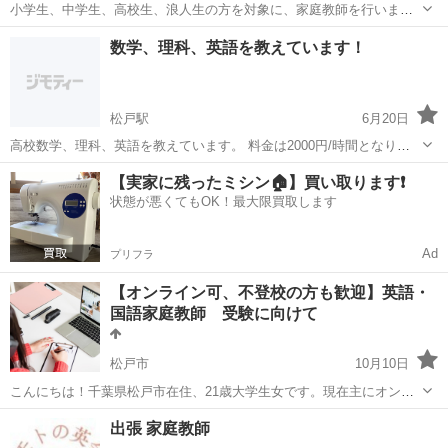
小学生、中学生、高校生、浪人生の方を対象に、家庭教師を行いま
す。 私は現在東京大学に通う2年生です。（4月から3年生になりま
千葉
松戸市
家庭教師
国語
数学、理科、英語を教えています！
す） 自身の受験経験は、中学受験と大学受験です。 家庭教師としての
指導歴は約2年で、小学生...
松戸駅
6月20日
高校数学、理科、英語を教えています。 料金は2000円/時間となりま
す。
千葉
松戸市
松戸駅
家庭教師
理科
【実家に残ったミシン🏠】買い取ります❗️
状態が悪くてもOK！最大限買取します
Ad
プリフラ
【オンライン可、不登校の方も歓迎】英語・
国語家庭教師 受験に向けて
松戸市
10月10日
こんにちは！千葉県松戸市在住、21歳大学生女です。現在主にオンラ
インでの家庭教師の生徒さんを募集しています😊 ・英語教職課程履修
千葉
松戸市
家庭教師
オンライン
出張 家庭教師
中 ・TOIEC 850🔤 ・不登校経験有り ・英語を使ったインターン中