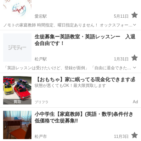
・塾講師...
愛宕駅
5月11日
ノモトの家庭教師 時間指定、曜日指定ありません！ オックスフォード
大学への留学経験等を生かし皆様の要望似合ったようにストイックに
千葉
松戸市
愛宕駅
家庭教師
生徒募集ー英語教室・英語レッスンー 入退
動けます。 例えばこんな方…… ▫小学生 全般 ▫中学生 全般 ▫高校生...
会自由です！
松戸駅
1月31日
「英語レッスンは受けたいけど、登録が面倒」 「自由に退会できたら
いいんだけどな...」 家庭教師や英語教室に通うとき、このようなハー
千葉
松戸市
松戸駅
家庭教師
英語教室
【おもちゃ】家に眠ってる現金化できます💰
ドルがあり入会に躊躇する方もいらっしゃると思います。 そんな方に
状態が悪くてもOK！最大限買取します
入会金、解約金不要...
Ad
プリフラ
小中学生【家庭教師】(英語・数学)条件付き
低価格で生徒募集‼︎
松戸市
11月3日