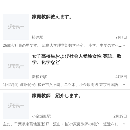
家庭教師教えます。
松戸駅
7月7日
26歳会社員の男です。 広島大学理学部数学科卒、 小学、中学のすべて
の教科。高校数学、物理、化学が可能な教科です。 お給料は要りませ
千葉
松戸市
松戸駅
家庭教師
女子高校生および社会人受験女性 英語、数
ん。 よろしくお願いします。
学、化学など
新松戸駅
4月5日
1回2時間 週1回から 松戸市八ヶ崎、二ツ木、小金原周辺 東京外国語大
学スペイン語学科卒 S62 家庭教師経験100人ほど 仕送りなしで卒業し
千葉
松戸市
新松戸駅
家庭教師
小金原
家庭教師 紹介します。
たため IT翻訳歴約25年 詳細はご相談の上...
小金城趾駅
2月19日
主に、千葉県東葛地区(松戸・流山・柏)の家庭教師の紹介 派遣をして
います。 小中高すべて対応しています。生徒一人一人に合わせた、指