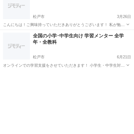
松戸市
3月26日
こんにちは！ご興味持っていただきありがとうございます！ 私が勉強
を教える上で大切にしていることは、その子に寄り添った形で進めて
千葉
松戸市
家庭教師
古文
全国の小学･中学生向け 学習メンター 全学
いくということです。何事もスタートが肝心と思っているので、少し
年・全教科
でも勉強が楽しいと思ってもらえるよう...
松戸市
6月21日
オンラインでの学習支援をさせていただきます！ 小学生・中学生対象
にZOOMを利用して学習をサポートします。 土日限定 時間は要相談
千葉
松戸市
家庭教師
小学
塾教室長歴 5年 中学英語教師歴1年 中学2年の担任を経験 現在はICT教
材の開発中 ...