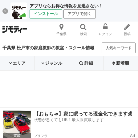
アプリならお得な情報を見逃さない！
インストール
アプリで開く
千葉県
検索
ログイン
投稿
千葉県 松戸市の家庭教師の教室・スクール情報
人気キーワード
エリア
ジャンル
詳細
新着順
【おもちゃ】家に眠ってる現金化できます💰
状態が悪くてもOK！最大限買取します
Ad
プリフラ