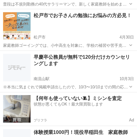
普段は不規則勤務の40代サラリーマンで、新しく家庭教師を始めま
す。 次の3つの条件付きでよろしければ、低価格でのレッスンをさせ
千葉
松戸市
家庭教師
数学
松戸市でお子さんの勉強にお悩みの方必見！
ていただきます！ ① 原則決まった曜日・時間でレッスンをしますが、
毎週同じ曜日等にできない場...
松戸市
4月30日
家庭教師ゴーイングでは、小中高生を対象に、学校の補習や苦手克
服、受験対策はもちろん、不登校や発達障害を持つお子さんへの対応
千葉
松戸市
家庭教師
発達障害
早慶卒公務員が無料で120分だけカウンセリ
にも力を入れています。 私たちは、「わからない」ことを教える一般
ングします
的な家庭教師とは違います。 ゴーイ...
南流山駅
10月3日
※本当に気まぐれで掲載申請出したので、10/3〜10/10までの間の応募
のみとさせていただきます。また必ず全てお読みください。 私は28歳
千葉
松戸市
南流山駅
家庭教師
早慶
【何年も使っていない🧵】ミシンを査定
千葉県松戸市の公務員です。 学生時代は家庭教師、予備校講座をやっ
状態が悪くてもOK！最大限買取します
ていました...
Ad
プリフラ
体験授業1000円！現役早稲田生 家庭教師