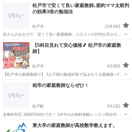
します！ 1コマ30分 1000円～
千葉
松戸市
家庭教師
ガンバ
松戸市で安くて良い家庭教師｡節約ママ太鼓判
━━━━━━━━━━━━━━━━━━━━━━━━━━━━━━━
の効果3倍の勉強法
━━━━━━━ 「やり方がわからない」 ...
松戸市
12月19日
皆さんのおかげで「安くて良い家庭教師」と口コミや評判が広がり、
この松戸市の小中学校に通う生徒さんからのご紹介も増えています。
千葉
松戸市
家庭教師
数学
【5科目見れて安心価格🎵 松戸市の家庭教
そんな大好評の、勉強が苦手な子ほど点数UPに導いた「効果３倍の勉
師】
強法」を今なら無料の体験授業で教えま...
松戸市
4月28日
【松戸市の家庭教師💡】 ‼️お子様の勉強対策で悩まれてる親御様へ‼️ ◯
スマホばかりで勉強しない ◯塾に通わせたけど成果が出ない ◯家庭教
千葉
松戸市
家庭教師
先生
柏市の家庭教師ならぜひ！
師に通わせたいけど料金が高い ◯個人契約は先生との相性が不安 ◯学
校に...
松戸駅
3月13日
全教科対応 3500円/60分です！ 3月中のみ無料体験レッスン60分付き
です！ あと3枠だけ！！！！ 今すぐご相談ください！
千葉
松戸市
松戸駅
家庭教師
無料
東大卒の家庭教師が高校数学教えます。