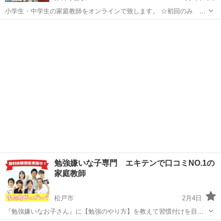
小学生・中学生の家庭教師をオンラインで致します。 ☆初回のみ お
試し授業30分500円（小中学生一律） 主に公立小中学生対象です。 主
千葉
松戸市
みのり台駅
家庭教師
オンライン
にLINEかTeamsで、ホワイトボードを使用して授業します。 小学生は
1h1200円、...
勉強嫌いな子専門 エキテンで口コミNO.1の
家庭教師
松戸市
2月4日
『勉強嫌いなお子さん』に【勉強のやり方】を教えて習慣付けを目指