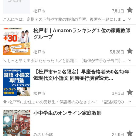
松戸市
7月1日
こんにちは。定期テスト前や学校の勉強の予習、復習を一緒にしませ
んか？勉強の苦手な小中学生を大募集です。 コツコツやっていけば必
千葉
松戸市
家庭教師
小学生
松戸市｜Amazonランキング１位の家庭教師
ず成果は出てくると思いますよ。 楽しく授業していきましょう！ 指導
グループ
科目 小学生 5教科 中...
松戸市
5月28日
＼もっと早く出会いたかった！／と話題！ 【勉強が苦手な子専門】家
庭教師のゴーイング ＝＝＝＝＝＝＝＝＝＝＝＝＝＝＝＝＝＝＝＝＝＝
千葉
松戸市
家庭教師
先生
【松戸市✨２名限定】早慶合格者550名/毎年
「勉強しなさい！」って、もう言いたくない… 高いお金を...
🌺現代文/小論文 同時並行演習🌺元…
松戸市
3月3日
🪻 松戸市にお住まいの受験生・保護者のみなさまへ！ 「記述模試の評
論で点数稼げない！」😢 「小論文を、アルバイトではなくプロの目線
千葉
松戸市
家庭教師
小論文
小中学生のオンライン家庭教師
で添削してほしい！」😔 「国語ってどうやって勉強したら、成績が伸
びるの？？？」😩 ...
みのり台駅
2月9日