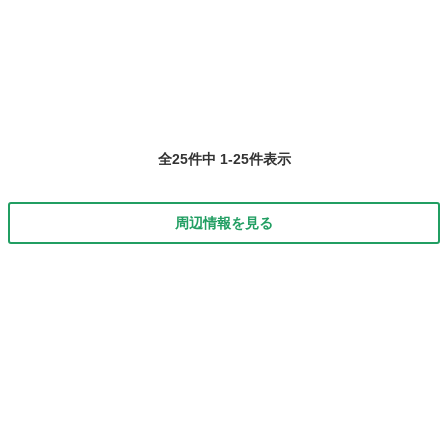
千葉
松戸市
小金城趾駅
家庭教師
料金
導、 ご家庭のオーダーに合わせた料金で行っています。 詳細は、ホー
ムページに書いています...
全25件中 1-25件表示
周辺情報を見る