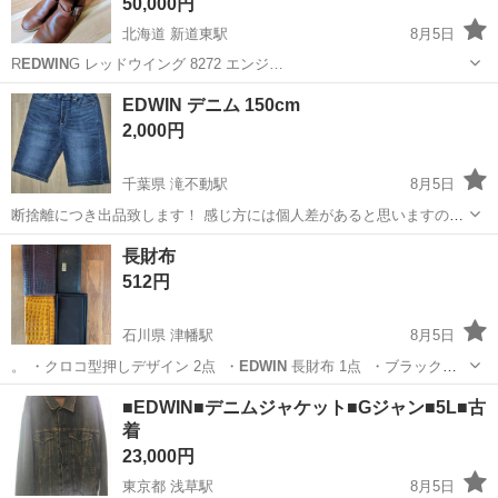
50,000円
北海道 新道東駅
8月5日
R
EDWIN
G レッドウイング 8272 エンジ…
北海道
札幌市
新道東駅
靴
EDWIN デニム 150cm
2,000円
千葉県 滝不動駅
8月5日
断捨離につき出品致します！ 感じ方には個人差があると思いますの
で、 あくまで中古品である事を御理解、御納得の上での お取引をお願
千葉
船橋市
滝不動駅
キッズ用品
EDWIN
長財布
い致します。 神経質な方、完璧を求める方の御購入は、 トラブル防止
512円
も含め、お控え頂いた方が無難...
石川県 津幡駅
8月5日
。 ・クロコ型押しデザイン 2点 ・
EDWIN
長財布 1点 ・ブラック長
財布（箱…
石川
河北郡
津幡駅
小物
■EDWIN■デニムジャケット■Gジャン■5L■古
着
23,000円
東京都 浅草駅
8月5日