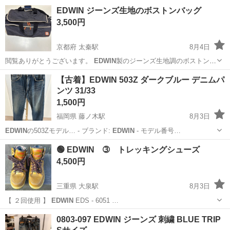
やカップルとの応募OK◎年間休日129日＆休出なしでプライベート充
佐賀
伊万里市
東山代駅
その他
EDWIN ジーンズ生地のボストンバッグ
実♪業務はクリーンルームで快適作業◎自社正社員登用制度あり★1食
3,500円
300円～の格安食堂あり！《佐...
京都府 太秦駅
8月4日
閲覧ありがとうございます。
EDWIN
製のジーンズ生地調のボストンバ
ックで…
京都
京都市
太秦駅
バッグ
【古着】EDWIN 503Z ダークブルー デニムパ
ンツ 31/33
1,500円
福岡県 藤ノ木駅
8月3日
EDWIN
の503Zモデル… - ブランド:
EDWIN
- モデル番号…
福岡
北九州市
藤ノ木駅
ジーンズ/デニム
EDWIN
🟢 EDWIN ➂ トレッキングシューズ
4,500円
三重県 大泉駅
8月3日
【 ２回使用 】
EDWIN
EDS - 6051 …
三重
いなべ市
大泉駅
靴
EDWIN
0803-097 EDWIN ジーンズ 刺繍 BLUE TRIP