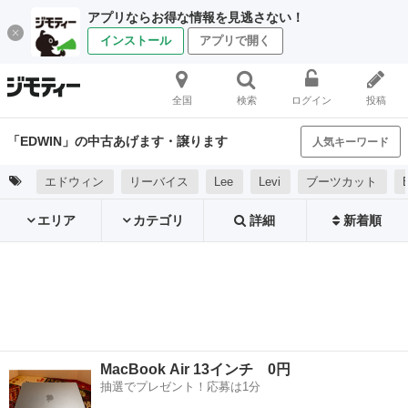
アプリならお得な情報を見逃さない！
インストール
アプリで開く
全国
検索
ログイン
投稿
「EDWIN」の中古あげます・譲ります
人気キーワード
エドウィン
リーバイス
Lee
Levi
ブーツカット
エリア
カテゴリ
詳細
新着順
MacBook Air 13インチ 0円
抽選でプレゼント！応募は1分