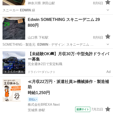
神奈川県 津田山駅
8月6日
スニーカー
EDWIN
緑
神奈川
川崎市
津田山駅
靴
Edwin SOMETHING スキニーデニム 29
800円
山口県 下松駅
8月6日
SOMETHING - 製造元:
EDWIN
- デザイン: スキニーデニム …
山口
下松市
下松駅
パンツ
EDWIN
【未経験OK🚚】月収30万↑中型免許ドライバ
ー募集
完全週休2日で安定転職
Ad
ドライバーダイレクト
≪月収22万円・派遣社員≫機械操作・製造補
助
時給1,250円
日払い
株式会社BREXA Next
7月21日
提携サイト
茨城県 静駅