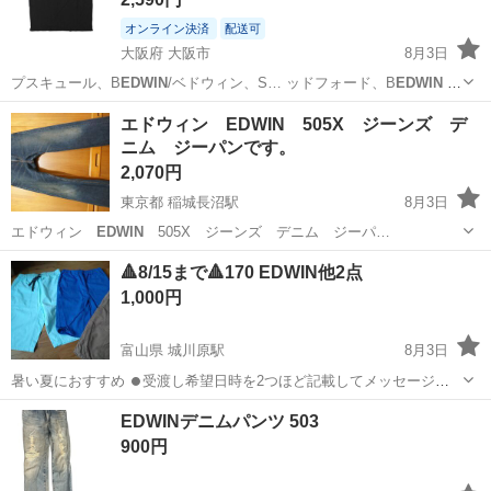
オンライン決済
配送可
大阪府 大阪市
8月3日
プスキュール、B
EDWIN
/ベドウィン、S… ッドフォード、B
EDWIN
&
THE H…
大阪
大阪市
Tシャツ
スリット
エドウィン EDWIN 505X ジーンズ デ
ニム ジーパンです。
2,070円
東京都 稲城長沼駅
8月3日
エドウィン
EDWIN
505X ジーンズ デニム ジーパ…
東京
稲城市
稲城長沼駅
ジーンズ/デニム
エドウィン
🔺8/15まで🔺170 EDWIN他2点
1,000円
富山県 城川原駅
8月3日
暑い夏におすすめ ⏺️受渡し希望日時を2つほど記載してメッセージ下
さい。取り置きの末、ドタキャン・音信不通が続いたたため、1週間
富山
富山市
城川原駅
パンツ
EDWIN
EDWINデニムパンツ 503
~10日以内での取引を希望しています。
900円