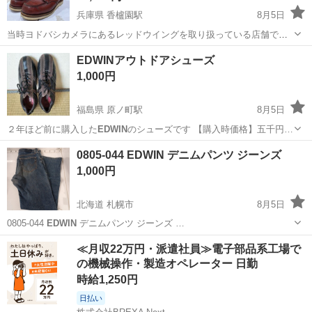
兵庫県 香櫨園駅
8月5日
当時ヨドバシカメラにあるレッドウイングを取り扱っている店舗で購
入した1オーナーです。 兵庫県尼崎市にあるLABOにてソール貼り替え
兵庫
西宮市
香櫨園駅
靴
レッド
EDWINアウトドアシューズ
をしてもらいましたが、あまり履かなくなったため出品することにし
1,000円
ました。
福島県 原ノ町駅
8月5日
２年ほど前に購入した
EDWIN
のシューズです 【購入時価格】五千円…
福島
南相馬市
原ノ町駅
靴
0805-044 EDWIN デニムパンツ ジーンズ
1,000円
北海道 札幌市
8月5日
0805-044
EDWIN
デニムパンツ ジーンズ …
北海道
札幌市
ジーンズ/デニム
EDWIN
≪月収22万円・派遣社員≫電子部品系工場で
の機械操作・製造オペレーター 日勤
時給1,250円
日払い