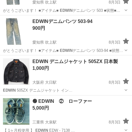
愛知県 吹上駅
8月3日
がとうございます！ ■アイテム■
EDWIN
デニムパンツ 503 ■状態■
使…
愛知
名古屋市
吹上駅
ジーンズ/デニム
EDWIN
EDWINデニムパンツ 503-94
900円
愛知県 吹上駅
8月3日
がとうございます！ ■アイテム■
EDWIN
デニムパンツ 503-94 ■状態…
愛知
名古屋市
吹上駅
ジーンズ/デニム
EDWIN
EDWIN デニムジャケット 505ZX 日本製
1,000円
大阪府 大日駅
8月3日
EDWIN
505ZX デニムジャケット イン…
大阪
守口市
大日駅
ジーンズ/デニム
EDWIN
🟢 EDWIN ② ローファー
5,000円
三重県 大泉駅
8月3日
【 1ヶ月程使用 】
EDWIN
EDW - 7138 …