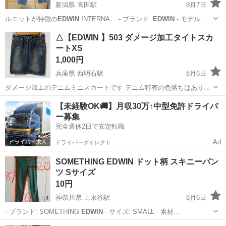
新潟県 高田駅
8月7日
ルエットが特徴の
EDWIN
INTERNA… - ブランド:
EDWIN
- モデル: …
新潟
上越市
高田駅
ジーンズ/デニム
△【EDWIN 】503 ダメージ加工タイトスカ
ートXS
1,000円
兵庫県 西明石駅
8月6日
ダメージ加工のデニムミニスカートです デニム特有の色落ちはありま
すが 目立つ汚れなどは見当たりません usedをご理解の上 神経質な方
兵庫
神戸市
西明石駅
スカート
【未経験OK🚚】月収30万↑中型免許ドライバ
はご遠慮ください サイズ表記 XS ウエスト（平置）約35cm スカー
ー募集
ト丈 約45cm...
完全週休2日で安定転職
Ad
ドライバーダイレクト
SOMETHING EDWIN ドット柄 スキニーパン
ツ Sサイズ
10円
神奈川県 上永谷駅
8月6日
- ブランド: SOMETHING
EDWIN
- サイズ: SMALL - 素材…
神奈川
横浜市
上永谷駅
パンツ