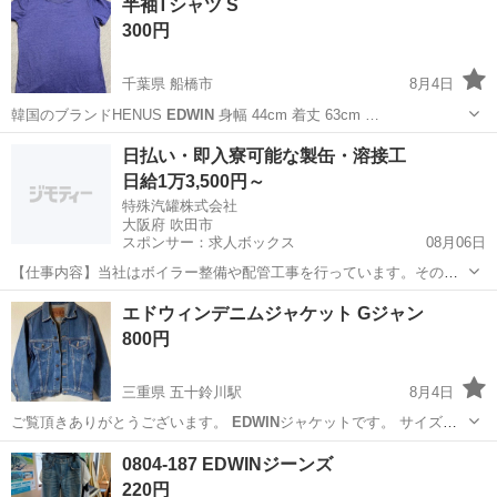
半袖Tシャツ S
300円
千葉県 船橋市
8月4日
韓国のブランドHENUS
EDWIN
身幅 44cm 着丈 63cm …
千葉
船橋市
Tシャツ
日払い・即入寮可能な製缶・溶接工
日給1万3,500円～
特殊汽罐株式会社
大阪府 吹田市
スポンサー：求人ボックス
08月06日
【仕事内容】当社はボイラー整備や配管工事を行っています。その中
で必要な配管やボイラーの製缶作業(溶接・切断・架台等の製作)業務に
アルバイト・パート
エドウィンデニムジャケット Gジャン
当社工場内であたっていただきます。 工場は大阪府吹田市芳野町。御
800円
堂筋線の江坂駅からの徒歩圏内にあります...
三重県 五十鈴川駅
8月4日
ご覧頂きありがとうございます。
EDWIN
ジャケットです。 サイズ、
S。 素…
三重
伊勢市
五十鈴川駅
ジャケット
EDWIN
0804-187 EDWINジーンズ
220円