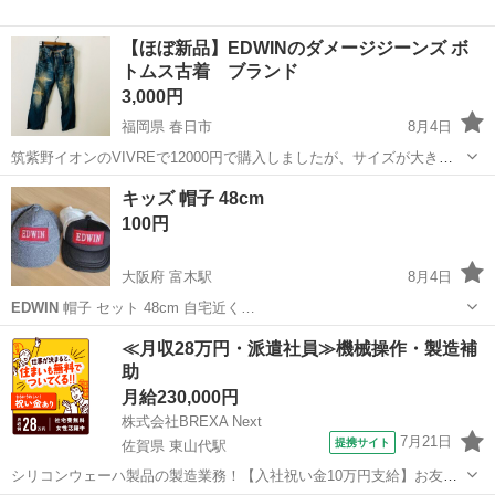
【ほぼ新品】EDWINのダメージジーンズ ボ
トムス古着 ブランド
3,000円
福岡県 春日市
8月4日
筑紫野イオンのVIVREで12000円で購入しましたが、サイズが大きめ
で合わず、2回しか着用しておらず眠っていたので出品です。 サイズ
福岡
春日市
服/ファッション
EDWIN
キッズ 帽子 48cm
は30インチになります。 家まで取りに来てくれる方限定でお願いしま
100円
す。 他にもいくつか出...
大阪府 富木駅
8月4日
EDWIN
帽子 セット 48cm 自宅近く…
大阪
堺市
富木駅
キッズ用品
≪月収28万円・派遣社員≫機械操作・製造補
助
月給230,000円
株式会社BREXA Next
7月21日
提携サイト
佐賀県 東山代駅
シリコンウェーハ製品の製造業務！【入社祝い金10万円支給】お友達