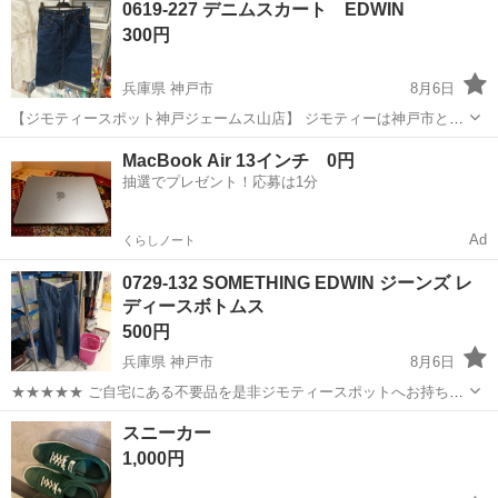
0619-227 デニムスカート EDWIN
300円
兵庫県 神戸市
8月6日
【ジモティースポット神戸ジェームス山店】 ジモティーは神戸市と連
携して、まだ使えるもののリユースに取り組んでいます。 【サイズ】
兵庫
神戸市
スカート
リユース
MacBook Air 13インチ 0円
詳細は現地でご確認ください 【状態】 ・使用に伴う多少のスレ、キ...
抽選でプレゼント！応募は1分
Ad
くらしノート
0729-132 SOMETHING EDWIN ジーンズ レ
ディースボトムス
500円
兵庫県 神戸市
8月6日
★★★★★ ご自宅にある不要品を是非ジモティースポットへお持ち込
みしませんか？ 家電、趣味・スポーツ・レジャー用品、こども用品、
兵庫
神戸市
ジーンズ/デニム
EDWIN
スニーカー
衣料服飾品、生活雑貨、家具、本、CD・DVDなどが無料でまとめて持
1,000円
ち込めます！ ※詳細はこ...