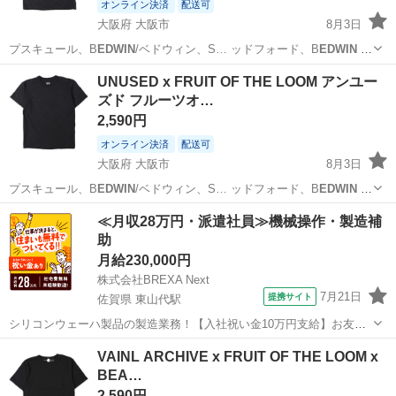
オンライン決済
配送可
大阪府 大阪市
8月3日
プスキュール、B
EDWIN
/ベドウィン、S… ッドフォード、B
EDWIN
&
THE H…
大阪
大阪市
Tシャツ
ブリストル
UNUSED x FRUIT OF THE LOOM アンユー
ズド フルーツオ…
2,590円
オンライン決済
配送可
大阪府 大阪市
8月3日
プスキュール、B
EDWIN
/ベドウィン、S… ッドフォード、B
EDWIN
&
THE H…
大阪
大阪市
Tシャツ
ブリストル
≪月収28万円・派遣社員≫機械操作・製造補
助
月給230,000円
株式会社BREXA Next
7月21日
提携サイト
佐賀県 東山代駅
シリコンウェーハ製品の製造業務！【入社祝い金10万円支給】お友達
やカップルとの応募OK◎年間休日129日＆休出なしでプライベート充
佐賀
伊万里市
東山代駅
その他
VAINL ARCHIVE x FRUIT OF THE LOOM x
実♪業務はクリーンルームで快適作業◎自社正社員登用制度あり★1食
BEA…
300円～の格安食堂あり！《佐...
2,590円