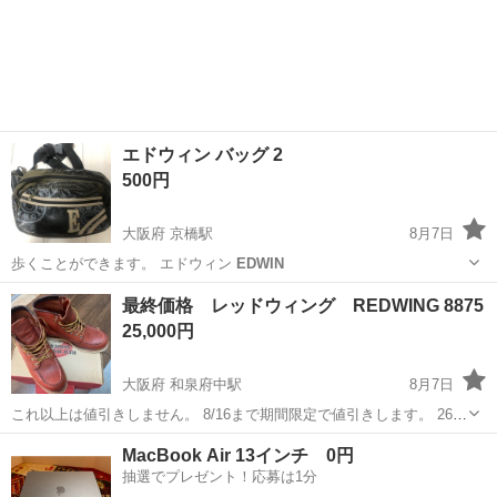
エドウィン バッグ 2
500円
大阪府 京橋駅
8月7日
歩くことができます。 エドウィン
EDWIN
大阪
大阪市
京橋駅
バッグ
エドウィン
最終価格 レッドウィング REDWING 8875
25,000円
大阪府 和泉府中駅
8月7日
これ以上は値引きしません。 8/16まで期間限定で値引きします。 26セ
ンチのアイリッシュセッターです。 昔に買って、3、4回履いた程度の
大阪
和泉市
和泉府中駅
靴
レッドウィング
MacBook Air 13インチ 0円
美品です。小傷はありますが、ソールはほとんど減っていません。保
抽選でプレゼント！応募は1分
湿オイルでときどき...