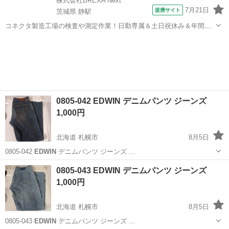
株式会社BREXA Next
7月21日
提携サイト
茨城県 静駅
コネクタ製造工場の検査や測定作業！日勤専属＆土日祝休み＆年間休
日128日★クリーンルーム内作業★マイカー通勤OK＆無料駐車場あり
茨城
常陸大宮市
静駅
その他
★就業先食堂利用可！日払い制度あり！《茨城県常陸大宮市》 人気の
工場のお仕事 ◇コネクタ製造工...
0805-042 EDWIN デニムパンツ ジーンズ
1,000円
北海道 札幌市
8月5日
0805-042
EDWIN
デニムパンツ ジーンズ …
北海道
札幌市
ジーンズ/デニム
EDWIN
0805-043 EDWIN デニムパンツ ジーンズ
1,000円
北海道 札幌市
8月5日
0805-043
EDWIN
デニムパンツ ジーンズ …