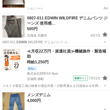
Ad
くらしノート
0807-011 EDWIN WILDFIRE デニムパンツ ジ
ーンズ 使用感…
500円
北海道 札幌市
8月7日
0807-011
EDWIN
WILDFIRE デニムパンツ ジ…
北海道
札幌市
ジーンズ/デニム
EDWIN
≪月収22万円・派遣社員≫機械操作・製造補
助
時給1,250円
日払い
株式会社BREXA Next
7月21日
提携サイト
茨城県 静駅
コネクタ製造工場の検査や測定作業！日勤専属＆土日祝休み＆年間休
日128日★クリーンルーム内作業★マイカー通勤OK＆無料駐車場あり
茨城
常陸大宮市
静駅
その他
メンズデニム
★就業先食堂利用可！日払い制度あり！《茨城県常陸大宮市》 人気の
4,000円
工場のお仕事 ◇コネクタ製造工...