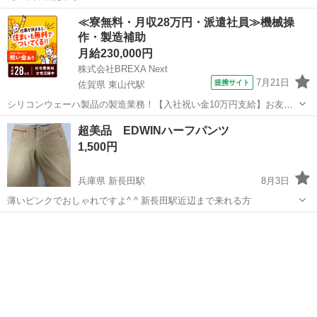
三重
いなべ市
大泉駅
靴
EDWIN
≪寮無料・月収28万円・派遣社員≫機械操
作・製造補助
月給230,000円
株式会社BREXA Next
7月21日
提携サイト
佐賀県 東山代駅
シリコンウェーハ製品の製造業務！【入社祝い金10万円支給】お友達
やカップルとの応募OK◎年間休日129日＆休出なしでプライベート充
佐賀
伊万里市
東山代駅
その他
超美品 EDWINハーフパンツ
実♪業務はクリーンルームで快適作業◎自社正社員登用制度あり★1食
1,500円
300円～の格安食堂あり！《佐...
兵庫県 新長田駅
8月3日
薄いピンクでおしゃれですよ^ ^ 新長田駅近辺まで来れる方
兵庫
神戸市
新長田駅
ボトムス