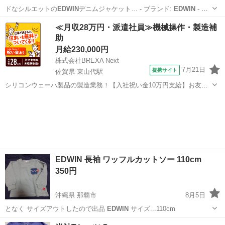
ドなシルエットの
EDWIN
デニムジャケット… - ブランド:
EDWIN
- 素
材: デ…
東京
墨田区
浅草駅
ジャケット
≪月収28万円・派遣社員≫機械操作・製造補
助
月給230,000円
株式会社BREXA Next
7月21日
提携サイト
佐賀県 東山代駅
シリコンウェーハ製品の製造業務！【入社祝い金10万円支給】お友達
やカップルとの応募OK◎年間休日129日＆休出なしでプライベート充
佐賀
伊万里市
東山代駅
その他
実♪業務はクリーンルームで快適作業◎自社正社員登用制度あり★1食
300円～の格安食堂あり！《佐...
EDWIN 長袖 ワッフルカットソー 110cm
350円
沖縄県 那覇市
8月5日
となく サイズアウトしたので出品
EDWIN
サイズ...110cm
沖縄
那覇市
キッズ用品
EDWIN