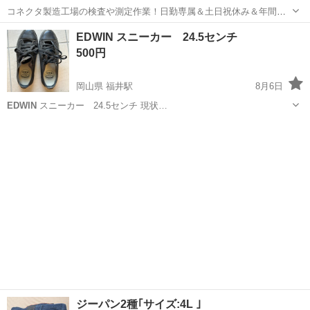
コネクタ製造工場の検査や測定作業！日勤専属＆土日祝休み＆年間休
日128日★クリーンルーム内作業★マイカー通勤OK＆無料駐車場あり
茨城
常陸大宮市
静駅
その他
EDWIN スニーカー 24.5センチ
★就業先食堂利用可！日払い制度あり！《茨城県常陸大宮市》 人気の
500円
工場のお仕事 ◇コネクタ製造工...
岡山県 福井駅
8月6日
EDWIN
スニーカー 24.5センチ 現状…
岡山
倉敷市
福井駅
靴
EDWIN
ジーパン2種｢サイズ:4L ｣