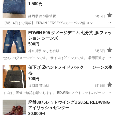
1,500円
静岡県 南御殿場駅
8月5日
【8月14日まで掲載】
EDWIN
JERSEYSのジーパン2種 メン…
静岡
御殿場市
南御殿場駅
パンツ
ジーパン
EDWIN 505 ダメージデニム 七分丈 服/ファッ
ション ジーンズ
500円
神奈川県 かしわ台駅
8月5日
七分丈のダメージデニムです。 サイズは29インチです。 着用回数は少
なく、状態は良いです。
神奈川
綾瀬市
かしわ台駅
ジーンズ/デニム
EDWIN
値下げ ②ハンドメイド バック ジーンズ生
地
700円
福岡県 茶山駅
8月5日
イズは、画像で確認お願いします。
EDWIN
のアウトレットのジーンズ
生地になりま…
福岡
福岡市
茶山駅
靴/バッグ
ジーンズ
廃盤8875レッドウイングUS8.5E REDWING
アイリッシュセンター
30,000円