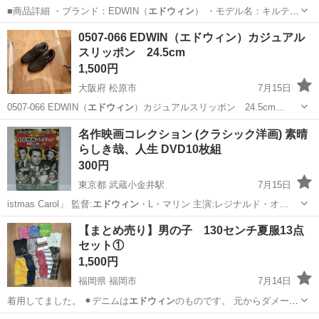
■商品詳細 ・ブランド：EDWIN（
エドウィン
） ・モデル名：キルティ
ング ローカ…
東京
羽村市
小作駅
靴
0507-066 EDWIN（エドウィン）カジュアル
スリッポン 24.5cm
1,500円
大阪府 松原市
7月15日
0507-066 EDWIN（
エドウィン
）カジュアルスリッポン 24.5cm…
大阪
松原市
服/ファッション
エドウィン
名作映画コレクション (クラシック洋画) 素晴
らしき哉、人生 DVD10枚組
300円
東京都 武蔵小金井駅
7月15日
istmas Carol」 監督:
エドウィン
・L・マリン 主演:レジナルド・オ…
東京
小金井市
武蔵小金井駅
DVD/ブルーレイ
【まとめ売り】男の子 130センチ夏服13点
セット①
1,500円
福岡県 福岡市
7月14日
着用してました。 ⚫︎デニムは
エドウィン
のものです。 元からダメージ
デザイ…