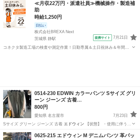
≪月収22万円・派遣社員≫機械操作・製造補
遠慮ください
助
時給1,250円
日払い
株式会社BREXA Next
7月21日
提携サイト
茨城県 静駅
コネクタ製造工場の検査や測定作業！日勤専属＆土日祝休み＆年間休
日128日★クリーンルーム内作業★マイカー通勤OK＆無料駐車場あり
茨城
常陸大宮市
静駅
その他
★就業先食堂利用可！日払い制度あり！《茨城県常陸大宮市》 人気の
工場のお仕事 ◇コネクタ製造工...
0514-230 EDWIN カラーパンツ Sサイズ グリ
ーン ジーンズ 古着…
800円
愛知県 名古屋市
7月23日
Sサイズ グリーン ジーンズ 古着
エドウィン
【状態】 ・使用に伴う…
愛知
名古屋市
ジーンズ/デニム
リユース
0625-215 エドウィン M デニムパンツ 革パッ