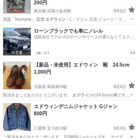
200円
東京都 武蔵小金井駅
8月5日
原題「Nocturne」 監督:
エドウィン
・L・マリン 主演:ジョージ・ラ
フ…
東京
小金井市
武蔵小金井駅
DVD/ブルーレイ
ジョージ
ローンブラックでも車にノレル
信販会社でクルマのローンやリースが通らなくてもクル
マをご利用いただけるサービスがあります！
Ad
（株）ICT
【新品・未使用】エドウィン 靴 24.5cm
1,000円
大阪府 和泉府中駅
8月4日
覧頂きましてありがとうございます。
エドウィン
の24.5cmの靴です。
新品・未…
大阪
泉大津市
和泉府中駅
靴
エドウィン
エドウィンデニムジャケット Gジャン
800円
三重県 五十鈴川駅
8月4日
ご覧頂きありがとうございます。 EDWINジャケットです。 サイズ、