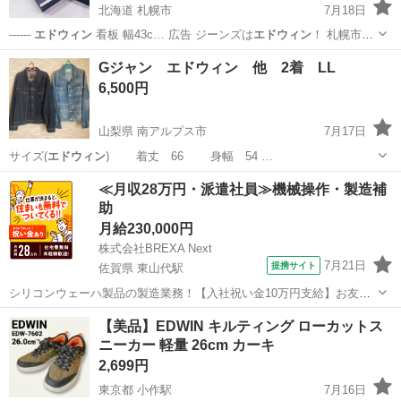
北海道 札幌市
7月18日
------
エドウィン
看板 幅43c… 広告 ジーンズは
エドウィン
！ 札幌市東
区 … 新道東店
エドウィン
の置き看板です。…
北海道
札幌市
ノベルティグッズ
エドウィン
Gジャン エドウィン 他 2着 LL
6,500円
山梨県 南アルプス市
7月17日
サイズ(
エドウィン
) 着丈 66 身幅 54 …
山梨
南アルプス市
ジャケット
エドウィン
≪月収28万円・派遣社員≫機械操作・製造補
助
月給230,000円
株式会社BREXA Next
7月21日
提携サイト
佐賀県 東山代駅
シリコンウェーハ製品の製造業務！【入社祝い金10万円支給】お友達
やカップルとの応募OK◎年間休日129日＆休出なしでプライベート充
佐賀
伊万里市
東山代駅
その他
【美品】EDWIN キルティング ローカットス
実♪業務はクリーンルームで快適作業◎自社正社員登用制度あり★1食
ニーカー 軽量 26cm カーキ
300円～の格安食堂あり！《佐...
2,699円
東京都 小作駅
7月16日