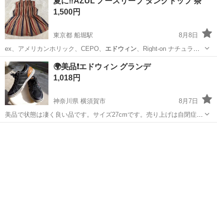
夏に‼️AZUL ノースリーブ タンクトップ 茶
1,500円
東京都 船堀駅
8月8日
ex、アメリカンホリック、CEPO、
エドウィン
、Right-on ナチュラル
ビュー…
東京
江戸川区
船堀駅
服/ファッション
ベイフロー
🌍美品❗️エドウィン グランデ
1,018円
神奈川県 横須賀市
8月7日
美品で状態は凄く良い品です。サイズ27cmです。売り上げは自閉症児
の育成支援で役立てます。
神奈川
横須賀市
靴