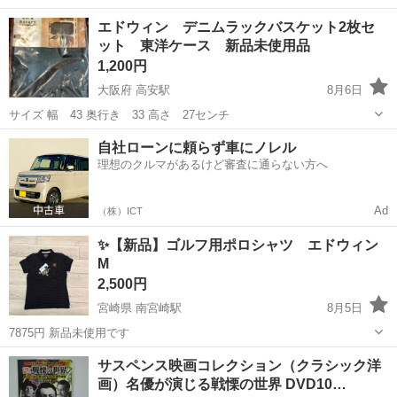
大阪
大阪市
京橋駅
バッグ
エドウィン
エドウィン デニムラックバスケット2枚セ
ット 東洋ケース 新品未使用品
1,200円
大阪府 高安駅
8月6日
サイズ 幅 43 奥行き 33 高さ 27センチ
大阪
八尾市
高安駅
収納家具
ケース
自社ローンに頼らず車にノレル
理想のクルマがあるけど審査に通らない方へ
Ad
（株）ICT
✨【新品】ゴルフ用ポロシャツ エドウィン
M
2,500円
宮崎県 南宮崎駅
8月5日
7875円 新品未使用です
宮崎
宮崎市
南宮崎駅
ゴルフ
エドウィン
サスペンス映画コレクション（クラシック洋
画）名優が演じる戦慄の世界 DVD10…