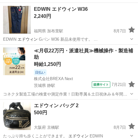
EDWIN エドウィン W36
2,240円
福岡県 加布里駅
8月7日
EDWIN
エドウィン
Gパン W36 新品未使用です。 …
福岡
糸島市
加布里駅
パンツ
エドウィン
≪月収22万円・派遣社員≫機械操作・製造補
助
時給1,250円
日払い
株式会社BREXA Next
7月21日
提携サイト
茨城県 静駅
コネクタ製造工場の検査や測定作業！日勤専属＆土日祝休み＆年間休
日128日★クリーンルーム内作業★マイカー通勤OK＆無料駐車場あり
茨城
常陸大宮市
静駅
その他
エドウィン バッグ 2
★就業先食堂利用可！日払い制度あり！《茨城県常陸大宮市》 人気の
500円
工場のお仕事 ◇コネクタ製造工...
大阪府 京橋駅
8月7日
たっぷり持ち歩くことができます。
エドウィン
EDWIN