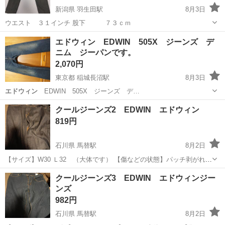
新潟県 羽生田駅
8月3日
ウエスト ３１インチ 股下 ７３ｃｍ
新潟
南蒲原郡
羽生田駅
ジーンズ/デニム
エドウィン
エドウィン EDWIN 505X ジーンズ デ
ニム ジーパンです。
2,070円
東京都 稲城長沼駅
8月3日
エドウィン
EDWIN 505X ジーンズ デ…
東京
稲城市
稲城長沼駅
ジーンズ/デニム
エドウィン
クールジーンズ2 EDWIN エドウィン
819円
石川県 馬替駅
8月2日
【サイズ】W30 Ｌ32 （大体です） 【傷などの状態】パッチ剥がれ
【アピールポイント】状態はいいのでまだまだ使えます！ 【希望取引
石川
野々市市
馬替駅
ジーンズ/デニム
エドウィン
クールジーンズ3 EDWIN エドウィンジー
場所】 イオンタウン野々市 【希望取引日時】 毎週 土曜日 日曜日
ンズ
上記の条件に合わ...
982円
石川県 馬替駅
8月2日