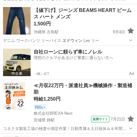
S。 素人採寸ですが、肩幅、約45位。 袖長さ、約55位です。 完璧
三重
伊勢市
五十鈴川駅
ジャケット
EDWIN
【値下げ】ジーンズ BEAMS HEART ビーム
な採寸でなくて多少の前後しますが、あくまでも参考になればと思い
ス ハート メンズ
ます。 長い事使用し...
1,500円
沖縄県 古島駅
8月4日
デニム ワークパンツ リーバイス
エドウィン
Lee リー
沖縄
那覇市
古島駅
ジーンズ/デニム
自社ローンに頼らず車にノレル
理想のクルマがあるけど審査に通らない方へ
Ad
（株）ICT
≪月収22万円・派遣社員≫機械操作・製造補
助
時給1,250円
日払い
株式会社BREXA Next
7月21日
提携サイト
茨城県 静駅
コネクタ製造工場の検査や測定作業！日勤専属＆土日祝休み＆年間休
日128日★クリーンルーム内作業★マイカー通勤OK＆無料駐車場あり
茨城
常陸大宮市
静駅
その他