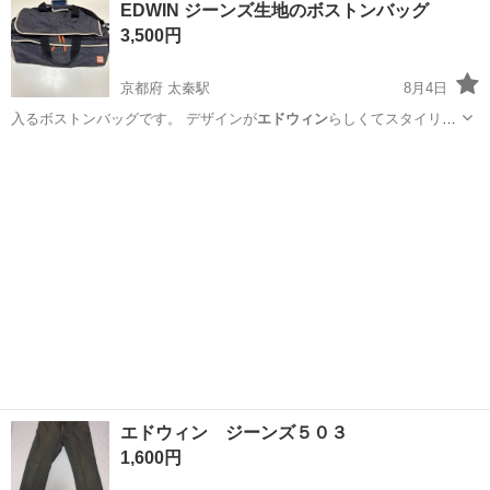
EDWIN ジーンズ生地のボストンバッグ
★就業先食堂利用可！日払い制度あり！《茨城県常陸大宮市》 人気の
3,500円
工場のお仕事 ◇コネクタ製造工...
京都府 太秦駅
8月4日
入るボストンバッグです。 デザインが
エドウィン
らしくてスタイリッ
シュです。 使用…
京都
京都市
太秦駅
バッグ
エドウィン ジーンズ５０３
1,600円