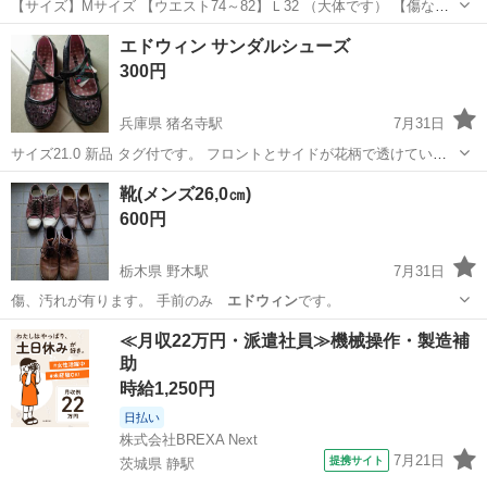
【サイズ】Mサイズ 【ウエスト74～82】Ｌ32 （大体です） 【傷など
の状態】とくに目立った傷はありません。 【アピールポイント】状態
石川
野々市市
馬替駅
ジーンズ/デニム
ジーンズ
エドウィン サンダルシューズ
はいいのでまだまだ使えます！ 【希望取引場所】 イオンタウン野々市
300円
【希望取引日時】...
兵庫県 猪名寺駅
7月31日
サイズ21.0 新品 タグ付です。 フロントとサイドが花柄で透けていて
可愛いです。
兵庫
尼崎市
猪名寺駅
靴
靴(メンズ26,0㎝)
600円
栃木県 野木駅
7月31日
傷、汚れが有ります。 手前のみ
エドウィン
です。
栃木
下都賀郡
野木駅
靴
エドウィン
≪月収22万円・派遣社員≫機械操作・製造補
助
時給1,250円
日払い
株式会社BREXA Next
7月21日
提携サイト
茨城県 静駅