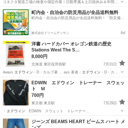
コネクタ製造工場の検査や測定作業！日勤専属＆土日祝休み＆年間休
日128日★クリーンルーム内作業★マイカー通勤OK＆無料駐車場あり
茨城
常陸大宮市
静駅
その他
町内会・自治会の防災用品が全品送料無料
★就業先食堂利用可！日払い制度あり！《茨城県常陸大宮市》 人気の
町内会・自治会の防災用品が全品送料無料！「防災備蓄
工場のお仕事 ◇コネクタ製造工...
用品ドットコム」
Ad
株式会社ドリームデッサン
洋書 ハードカバー オレゴン鉄道の歴史
Stations West The S…
8,000円
北海道 東区役所前駅
7月31日
ilways
エドウィン
・D・カルプ著 … ays 著者：
エドウィン
・D・カル
プ …
北海道
札幌市
東区役所前駅
その他
Oregon
EDWIN エドウィン トレーナー スウェッ
ト Ｍ
700円
東京都 東京駅
7月29日
・
エドウィン
EDWIN スウェット トレーナー…
東京
渋谷区
東京駅
トレーナー
エドウィン
ジーンズ BEAMS HEART ビームス ハート メ
ンズ