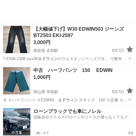
【大幅値下げ】W30 EDWIN503 ジーンズ
BTZ503 EKI-2597
3,000円
鳥取県 名和駅
8月7日
7 E506-2308 size30
エドウィン
のウエスタンジーンズです。 十数年…
鳥取
西伯郡
名和駅
ジーンズ/デニム
中古 ハーフパンツ 150 EDWIN
1,000円
岡山県 早島駅
8月7日
す ※ハーフパンツ ※EDWIN
エドウィン
※サイズ 150 ※定価 ※
色 …
岡山
都窪郡
早島駅
服/ファッション
EDWIN
ローンブラックでも車にノレル
信販会社でクルマのローンやリースが通らなくてもクル
マをご利用いただけるサービスがあります！
Ad
（株）ICT