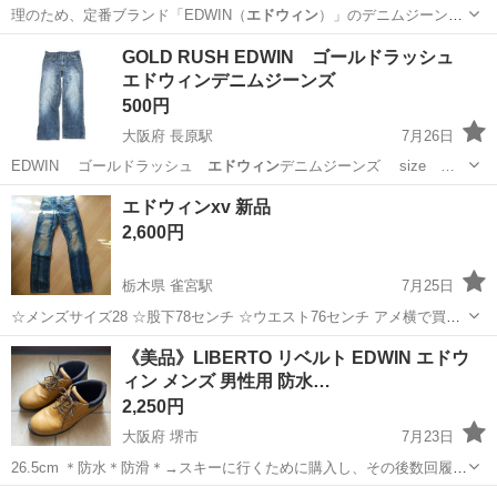
理のため、定番ブランド「EDWIN（
エドウィン
）」のデニムジーンズ
を2本セットで格…
東京
北区
梶原駅
キッズ用品
GOLD RUSH EDWIN ゴールドラッシュ
エドウィンデニムジーンズ
500円
大阪府 長原駅
7月26日
EDWIN ゴールドラッシュ
エドウィン
デニムジーンズ size …
大阪
大阪市
長原駅
ジーンズ/デニム
EDWIN
エドウィンxv 新品
2,600円
栃木県 雀宮駅
7月25日
☆メンズサイズ28 ☆股下78センチ ☆ウエスト76センチ アメ横で買い
ました。でも一回もはかずにサイズアウトしました^_^;なのでタグは
栃木
宇都宮市
雀宮駅
ジーンズ/デニム
エドウィン
《美品》LIBERTO リベルト EDWIN エドウ
とってしまいましたが新品です。 この先もサイズダウンしなそうなの
ィン メンズ 男性用 防水…
でお譲りいたします。 ...
2,250円
大阪府 堺市
7月23日
26.5cm ＊防水＊防滑＊→スキーに行くために購入し、その後数回履き
ました ☆美品だと思います ☆2枚目の写真確認必須 ☆値下げ交渉はご
大阪
堺市
靴
エドウィン