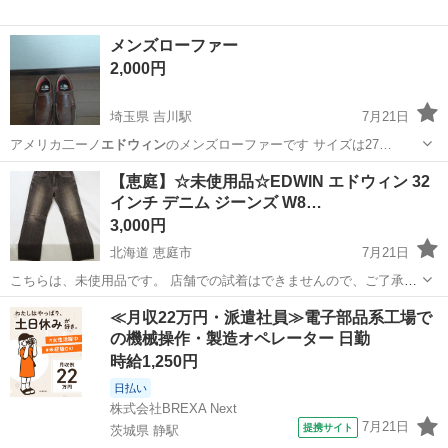
メンズローファー
2,000円
埼玉県 吉川駅
7月21日
アメリカ二ーノ
エドウィン
のメンズローファーです サイズは27…
埼玉
吉川市
吉川駅
靴
アメリカ
【恵庭】☆未使用品☆EDWIN エドウィン 32
インチ デニム ジーンズ W8…
3,000円
北海道 恵庭市
7月21日
こちらは、未使用品です。 店舗での試着はできませんので、ご了承下
さいませ。 店頭まで引き取りに来ていただければ送料はかかりませ
北海道
恵庭市
パンツ
店頭
≪月収22万円・派遣社員≫電子部品系工場で
ん。 店頭金額とジモティーの特価金額とは値段が違います。 店頭に来
の機械操作・製造オペレーター 日勤
店して商品を見た...
時給1,250円
日払い
株式会社BREXA Next
7月21日
提携サイト
茨城県 静駅