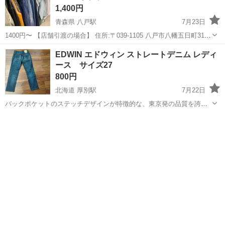
1,400円
青森県 八戸駅
7月23日
1400円〜 【店舗引渡の場合】 住所:〒039-1105 八戸市八幡五日町31-1
営業時間:9時〜17時 定休日:水曜日・その他不定休もあり ※商品はす
青森
八戸市
八戸駅
ジーンズ/デニム
EDWIN エドウィン ストレートデニム レディ
べて店頭販売もしております。 お取引メッセージ中のやり取り...
ース サイズ27
800円
北海道 厚別駅
7月22日
バックポケットのステッチデザインが特徴的な、東京発の品質を誇る
ストレートデニムパンツです。 - ブランド: EDWIN - スタイル: ストレ
北海道
札幌市
厚別駅
ジーンズ/デニム
ートデニム - カラー: インディゴブルー - 生産国: 日本 サイズ27 股...