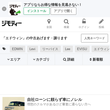
アプリならお得な情報を見逃さない！
インストール
アプリで開く
全国
検索
ログイン
投稿
「エドウィン」の中古あげます・譲ります
人気キーワード
EDWIN
Levi
リーバイス
Lee
EVISU
エドウィン
エリア
カテゴリ
詳細
新着順
自社ローンに頼らず車にノレル
理想のクルマがあるけど審査に通らない方へ