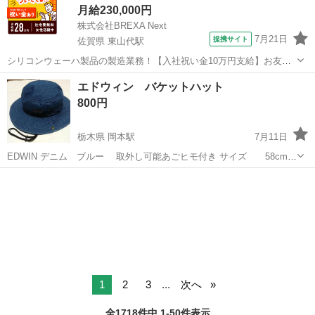
月給230,000円
株式会社BREXA Next
7月21日
提携サイト
佐賀県 東山代駅
シリコンウェーハ製品の製造業務！【入社祝い金10万円支給】お友達
やカップルとの応募OK◎年間休日129日＆休出なしでプライベート充
佐賀
伊万里市
東山代駅
その他
エドウィン バケットハット
実♪業務はクリーンルームで快適作業◎自社正社員登用制度あり★1食
800円
300円～の格安食堂あり！《佐...
栃木県 岡本駅
7月11日
EDWIN デニム ブルー 取外し可能あごヒモ付き サイズ 58cm
アウトドア、キャンプ、山登りなどに。 使用回数は多くないですが自
栃木
宇都宮市
岡本駅
その他
エドウィン
宅保管の 品です。 ノークレーム、ノーリターンなど3Nで お願い致し
ます。
1
2
3
...
次へ
全1718件中 1-50件表示