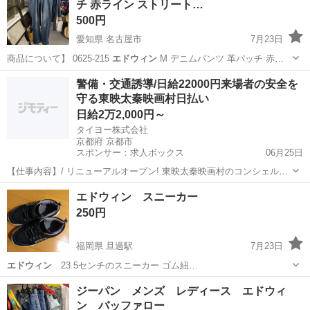
チ 赤ライン ストリート…
500円
愛知県 名古屋市
7月23日
商品について】 0625-215
エドウィン
M デニムパンツ 革パッチ 赤ラ
イ…
愛知
名古屋市
ジーンズ/デニム
リユース
警備・交通誘導/日給22000円来場者の安全を
守る東映太秦映画村日払い
日給2万2,000円～
タイヨー株式会社
京都府 京都市
スポンサー：求人ボックス
06月25日
【仕事内容】/ リニューアルオープン! 東映太秦映画村のコンシェルジ
ュ! お仕事内容 リニューアルオープンする東映太秦映画村での 警備ス
アルバイト・パート
エドウィン スニーカー
タッフをお願いします! 目指せ!「おもてなし」のできる警備員! 具体的
250円
には…? ・出入管理業務...
福岡県 旦過駅
7月23日
エドウィン
23.5センチのスニーカー ゴム紐…
福岡
北九州市
旦過駅
靴
エドウィン
ジーパン メンズ レディース エドウィ
ン バッファロー