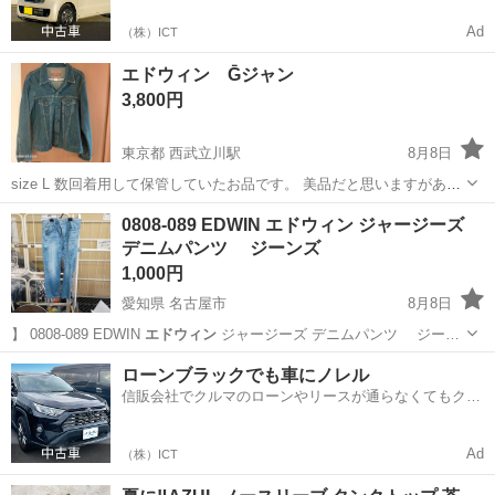
Ad
（株）ICT
エドウィン Ḡジャン
3,800円
東京都 西武立川駅
8月8日
size L 数回着用して保管していたお品です。 美品だと思いますがあく
までUSEDですのでご理解のある方でお願い致します。 神経質な方は
東京
立川市
西武立川駅
カーディガン
エドウィン
0808-089 EDWIN エドウィン ジャージーズ
お控えください。
デニムパンツ ジーンズ
1,000円
愛知県 名古屋市
8月8日
】 0808-089 EDWIN
エドウィン
ジャージーズ デニムパンツ ジー…
愛知
名古屋市
ジーンズ/デニム
エドウィン
ローンブラックでも車にノレル
信販会社でクルマのローンやリースが通らなくてもクル
マをご利用いただけるサービスがあります！
Ad
（株）ICT