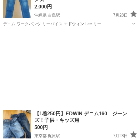
2,000円
沖縄県 古島駅
7月28日
デニム ワークパンツ リーバイス
エドウィン
Lee リー
沖縄
那覇市
古島駅
ジーンズ/デニム
ジーンズ
【1着250円】EDWIN デニム160 ジーン
ズ！子供・キッズ用
500円
東京都 梶原駅
7月28日