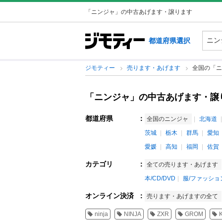
「ニンジャ」の中古あげます・譲ります
都道府県選択
ジモティー
売ります・あげます
全国の「ニ
「ニンジャ」の中古あげます・譲
都道府県
：
全国のニンジャ
北海道
茨城
栃木
群馬
愛知
愛媛
高知
福岡
佐賀
カテゴリ
：
全ての売ります・あげます
本/CD/DVD
服/ファッショ
オンライン決済
：
売ります・あげますの全て
ninja
NINJA
ZXR
GROM