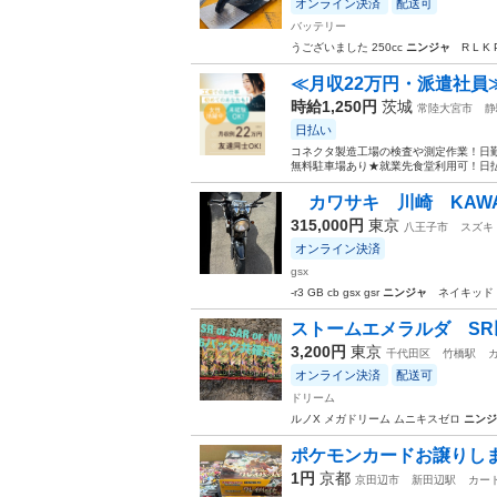
オンライン決済
配送可
バッテリー
うございました 250cc
ニンジャ
R L K 
≪月収22万円・派遣社員
時給1,250円
茨城
常陸大宮市
静
日払い
コネクタ製造工場の検査や測定作業！日勤
無料駐車場あり★就業先食堂利用可！日払
カワサキ 川崎 KAWASAKI
315,000円
東京
八王子市
スズキ
オンライン決済
gsx
-r3 GB cb gsx gsr
ニンジャ
ネイキッド
ストームエメラルダ SR
3,200円
東京
千代田区
竹橋駅
オンライン決済
配送可
ドリーム
ルノX メガドリーム ムニキスゼロ
ニンジ
ポケモンカードお譲りし
1円
京都
京田辺市
新田辺駅
カー