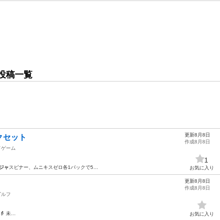
投稿一覧
更新8月8日
クセット
作成8月8日
ドゲーム
1
ジャ
スピナー、ムニキスゼロ各1パックで5…
お気に入り
更新8月8日
作成8月8日
ゴルフ
 未…
お気に入り