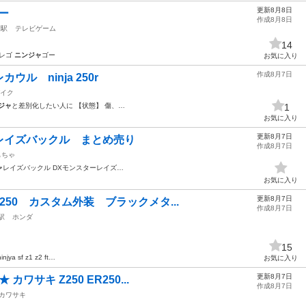
更新8月8日
ゴー
作成8月8日
園駅
テレビゲーム
14
 レゴ
ニンジャ
ゴー
お気に入り
作成8月7日
ル ninja 250r
イク
ジャ
と差別化したい人に 【状態】 傷、…
1
お気に入り
更新8月7日
レイズバックル まとめ売り
作成8月7日
もちゃ
ャ
レイズバックル DXモンスターレイズ…
お気に入り
更新8月7日
a250 カスタム外装 ブラックメタ...
作成8月7日
駅
ホンダ
15
ninjya sf z1 z2 ft…
お気に入り
更新8月7日
カワサキ Z250 ER250...
作成8月7日
カワサキ