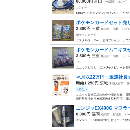
80,000円
富山
小矢部市
ホンダ
ニンジャ
CBR250R＃
ニンジャ
250＃ZX-2… ＃
ポケモンカードセット売
2,800円
三重
亀山市
関駅
パズ
ポケモンカード
ラスタルフェスex、超電ブレイカー、
ニ
ポケモンカードムニキス
3,800円
三重
亀山市
関駅
カー
セット
ムニキスゼロと、
ニンジャ
スピナーを各5
≪月収22万円・派遣社員
時給1,250円
茨城
常陸大宮市
静
日払い
コネクタ製造工場の検査や測定作業！日勤
無料駐車場あり★就業先食堂利用可！日払
ニンジャEX400G マフラ
8,000円
福岡
福岡市
賀茂駅
パ
ニンジャ
EX400Gに取り付けていた物