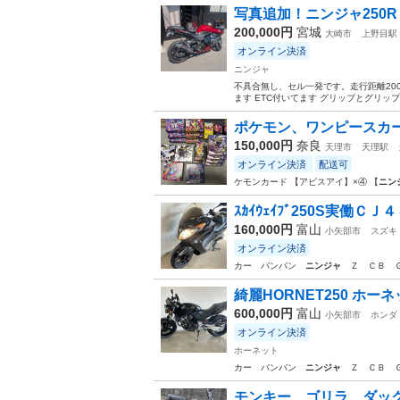
写真追加！ニンジャ250
200,000円
宮城
大崎市
上野目駅
オンライン決済
ニンジャ
不具合無し、セル一発です。走行距離200
ます ETC付いてます グリップとグリッ
ポケモン、ワンピースカ
150,000円
奈良
天理市
天理駅
オンライン決済
配送可
ケモンカード 【アビスアイ】×④ 【
ニン
ｽｶｲｳｪｲﾌﾞ250S実働
160,000円
富山
小矢部市
スズキ
オンライン決済
カー バンバン
ニンジャ
Ｚ ＣＢ ＧＳ
綺麗HORNET250 ホーネッ
600,000円
富山
小矢部市
ホンダ
オンライン決済
ホーネット
カー バンバン
ニンジャ
Ｚ ＣＢ ＧＳ
モンキー ゴリラ ダッ