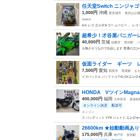
任天堂Switch ニンジャ
1,000円
沖縄
豊見城市
奥武山公
Switch
itch レゴ
ニンジャ
ゴー ムービー … レゴ
超希少！才谷屋パニガーレカウ
40,000円
茨城
稲敷市
滑河駅
バ
も無さそうなので出品します 普通の
ニン
仮面ライダー ギーツ 
7,500円
愛知
西尾市
西尾駅
お
イズバックル バッファコアID DX
ニンジ
HONDA VツインMagn
400,000円
福岡
大牟田市
新栄町
オンライン決済
配送可
エンジン
ス バンディット VTR ジェイド
ニンジャ
26600km ★始動動画あり★ 
175,000円
兵庫
神戸市
長田駅