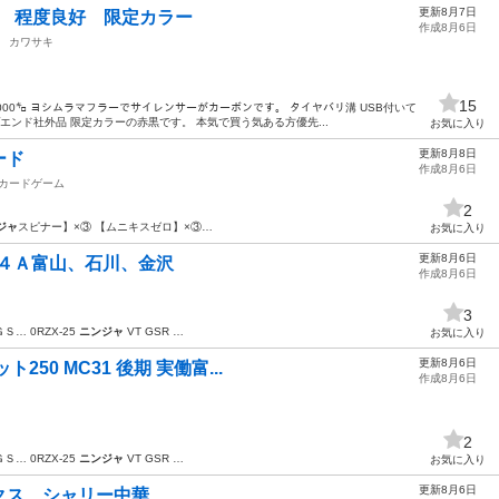
更新8月7日
R 程度良好 限定カラー
作成8月6日
カワサキ
15
00㌔ ヨシムラマフラーでサイレンサーがカーボンです。 タイヤバリ溝 USB付いて
プエンド社外品 限定カラーの赤黒です。 本気で買う気ある方優先...
お気に入り
更新8月8日
ード
作成8月6日
カードゲーム
2
ジャ
スピナー】×③ 【ムニキスゼロ】×③…
お気に入り
更新8月6日
ＣＪ４４Ａ富山、石川、金沢
作成8月6日
3
… 0RZX-25
ニンジャ
VT GSR …
お気に入り
更新8月6日
ト250 MC31 後期 実働富...
作成8月6日
2
… 0RZX-25
ニンジャ
VT GSR …
お気に入り
更新8月6日
クス シャリー中華