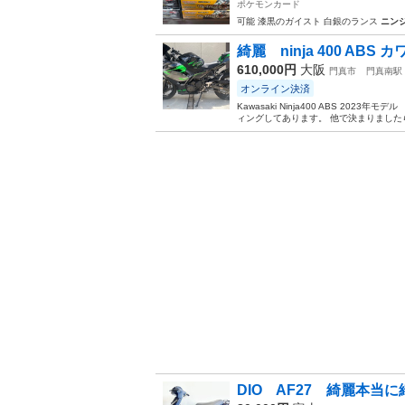
ポケモンカード
可能 漆黒のガイスト 白銀のランス
ニン
綺麗 ninja 400 ABS 
610,000円
大阪
門真市
門真南駅
オンライン決済
Kawasaki Ninja400 ABS 
ィングしてあります。 他で決まりましたら終
DIO AF27 綺麗本当に