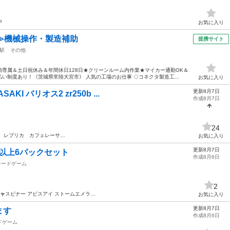
P
お気に入り
≫機械操作・製造補助
提携サイト
駅
その他
専属＆土日祝休み＆年間休日128日★クリーンルーム内作業★マイカー通勤OK＆
い制度あり！《茨城県常陸大宮市》 人気の工場のお仕事 ◇コネクタ製造工...
お気に入り
更新8月7日
 バリオス2 zr250b ...
作成8月7日
24
 レプリカ カフェレーサ…
お気に入り
更新8月7日
以上6パックセット
作成8月6日
カードゲーム
2
ャ
スピナー アビスアイ ストームエメラ…
お気に入り
更新8月7日
ます
作成8月6日
ドゲーム