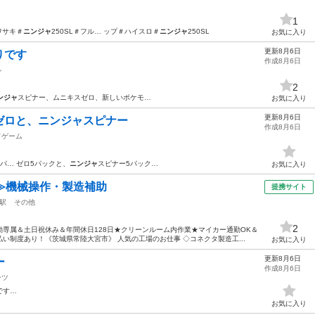
1
カワサキ＃
ニンジャ
250SL＃フル… ップ＃ハイスロ＃
ニンジャ
250SL
お気に入り
更新8月6日
りです
作成8月6日
ル
2
ンジャ
スピナー、ムニキスゼロ、新しいポケモ…
お気に入り
更新8月6日
ゼロと、ニンジャスピナー
作成8月6日
ドゲーム
パ… ゼロ5パックと、
ニンジャ
スピナー5パック…
お気に入り
≫機械操作・製造補助
提携サイト
駅
その他
2
専属＆土日祝休み＆年間休日128日★クリーンルーム内作業★マイカー通勤OK＆
い制度あり！《茨城県常陸大宮市》 人気の工場のお仕事 ◇コネクタ製造工...
お気に入り
更新8月6日
ー
作成8月6日
ーツ
です…
お気に入り