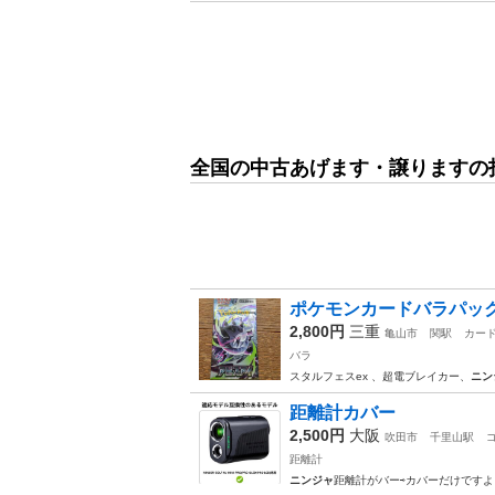
全国の中古あげます・譲りますの
ポケモンカードバラパッ
2,800円
三重
亀山市
関駅
カー
バラ
スタルフェスex 、超電ブレイカー、
ニン
距離計カバー
2,500円
大阪
吹田市
千里山駅
距離計
ニンジャ
距離計がバー⇨カバーだけですよ