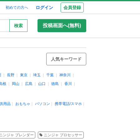
ログイン
会員登録
初めての方へ
投稿画面へ(無料)
検索
人気キーワード
梨
長野
東京
埼玉
千葉
神奈川
島根
岡山
広島
山口
徳島
香川
供用品
おもちゃ
パソコン
携帯電話/スマホ
ニンジャ ブレンダー
ニンジャ プロセッサー