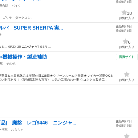
作成8月6日
野台駅
バイク
18
キー ゴリラ ダックスシ…
お気に入り
更新8月6日
パ SUPER SHERPA 実...
作成8月6日
キ
6
… 0RZX-25
ニンジャ
VT GSR …
お気に入り
≫機械操作・製造補助
提携サイト
駅
その他
専属＆土日祝休み＆年間休日128日★クリーンルーム内作業★マイカー通勤OK＆
い制度あり！《茨城県常陸大宮市》 人気の工場のお仕事 ◇コネクタ製造工...
お気に入り
更新8月7日
[新品] 廃盤 レゴ9446 ニンジャ...
作成8月6日
ーザ駅
おもちゃ