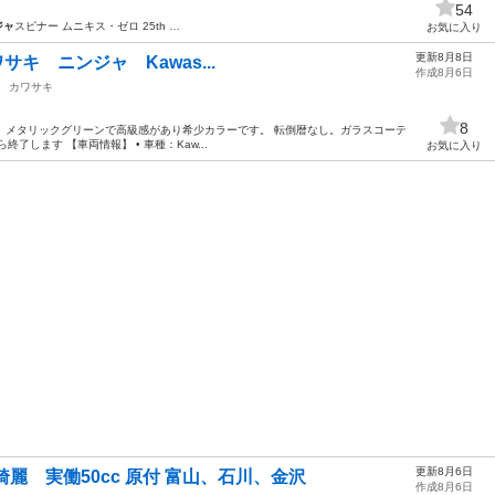
54
ジャ
スピナー ムニキス・ゼロ 25th …
お気に入り
更新8月8日
カワサキ ニンジャ Kawas...
作成8月6日
カワサキ
8
2023年モデル メタリックグリーンで高級感があり希少カラーです。 転倒暦なし。ガラスコーテ
了します 【車両情報】 • 車種：Kaw...
お気に入り
更新8月6日
綺麗 実働50cc 原付 富山、石川、金沢
作成8月6日