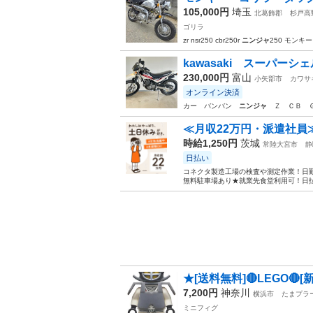
105,000円
埼玉
北葛飾郡
杉戸高
ゴリラ
zr nsr250 cbr250r
ニンジャ
250 モン
kawasaki スーパーシェル
230,000円
富山
小矢部市
カワサ
オンライン決済
カー バンバン
ニンジャ
Ｚ ＣＢ ＧＳ
≪月収22万円・派遣社員
時給1,250円
茨城
常陸大宮市
静
日払い
コネクタ製造工場の検査や測定作業！日勤
無料駐車場あり★就業先食堂利用可！日払
★[送料無料]🔴LEGO🔴
7,200円
神奈川
横浜市
たまプラ
ミニフィグ