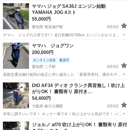
やカップルとの応募OK◎年間休日129日＆休出なしでプライベート充
佐賀
伊万里市
東山代駅
その他
ヤマハ ジョグ SA36J エンジン始動
実♪業務はクリーンルームで快適作業◎自社正社員登用制度あり★1食
YAMAHA JOG 4スト
300円～の格安食堂あり！《佐...
55,000円
愛知県 尾張瀬戸駅
8月6日
ヤマハ ジョグの入荷です!！ 走行距離26700km エンジンかかりま
す。 当店は尾張瀬戸駅近くになります。 書類は販売証明書をお渡し致
愛知
瀬戸市
尾張瀬戸駅
ヤマハ
ジョグ
ヤマハ ジョグワン
します。 画像にてご判断の上、ご購入お願い致します。 現在実動であ
200,000円
っても、エンジンが...
オンライン決済
配送可
愛知県 二子駅
8月6日
道路交通法施行規則の改正に伴い誕生した 「新基準原付」適合モデ
ル。 124㎤エンジンをベースに、 最高出力を4.0kW以下に制御。 これ
愛知
一宮市
二子駅
ヤマハ
DIO AF34 ディオ クランク異音無し！吹け上
により、50ccクラスのバイクと同様に普通自動車免許や 原動機付自転
がりOK！ 書類有り 原付き…
車免許での運転が可能...
54,400円
大阪府 枚方公園駅
8月6日
非常に調子いいです！ キック一発です！吹け上がりも良好です！ バッ
テリー上がってますので交換の場合は下記の料金をご覧ください。 プ
大阪
高槻市
枚方公園駅
ホンダ
タイヤ交換
ジョルノ af70 吹け上がりOK！ 書類有り 原付
ラグ交換など整備がご希望の方は下記の料金をご覧ください。 ↓↓↓↓↓↓