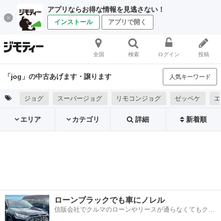
アプリならお得な情報を見逃さない！
インストール
アプリで開く
全国
検索
ログイン
投稿
「jog」の中古あげます・譲ります
人気キーワード
ジョグ
スーパージョグ
リモコンジョグ
ゼッペケ
エ
エリア
カテゴリ
詳細
新着順
ローンブラックでも車にノレル
信販会社でクルマのローンやリースが通らなくてもクル
マをご利用いただけるサービスがあります！