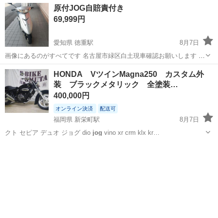
神奈川
藤沢市
藤沢駅
その他
原付JOG自賠責付き
法はユーチューブにあります 鍵は左側溝右側溝両方在庫あり 一本
69,999円
1200円 鍵は鍵屋で作製して...
愛知県 徳重駅
8月7日
画像にあるのがすべてです 名古屋市緑区白土現車確認お願いします 引
き取り限定 ナンバーついてます試乗出来ます 自賠責令和８年10月まで
愛知
名古屋市
徳重駅
ヤマハ
HONDA VツインMagna250 カスタム外
鍵２本 セルとキック両方ともかかります タイヤバリ山 バッテリー充
装 ブラックメタリック 全塗装…
電済み...
400,000円
オンライン決済
配送可
福岡県 新栄町駅
8月7日
クト セピア デュオ ジョグ dio
jog
vino xr crm klx kr…
福岡
大牟田市
新栄町駅
ホンダ
エンジン