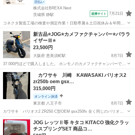
日払い
株式会社BREXA Next
7月21日
提携サイト
茨城県 静駅
コネクタ製造工場の検査や測定作業！日勤専属＆土日祝休み＆年間休
日128日★クリーンルーム内作業★マイカー通勤OK＆無料駐車場あり
茨城
常陸大宮市
静駅
その他
新古品⭐️JOG⭐️カメファクチャンバー⭐️パララ
★就業先食堂利用可！日払い制度あり！《茨城県常陸大宮市》 人気の
イザーⅢ⭐️
工場のお仕事 ◇コネクタ製造工...
23,500円
大阪府 恵美須町駅
8月7日
37.000円ほどで購入しました。 ホンモノのカメファクチャンバーで
す。 送料無料です！ まず、 ⚫︎定型分は禁止。 ⚫︎9:30-18:30間でお取引
大阪
大阪市
恵美須町駅
ヤマハ
新古品
カワサキ 川崎 KAWASAKI バリオス2
可能な 時間、日程を最低でも3パターン以上を 記載しメッセージよろ
zr250b oem gsx…
しくっ...
315,000円
オンライン決済
東京都 八王子市
8月7日
カワサキ バリオス2 ZR250 C型OEM gsx250fx 全く同じのバリオス2
です（４サイクルエンジン） ・排気量 250 ・車台番号 ZR250C ・自
東京
八王子市
スズキ
gsx
JOG レッツⅡ等 キタコ KITACO 強化クラッ
賠責 令和11年3月 ・メーター距離 34064乗っていますので...
チスプリングSET 商品コ…