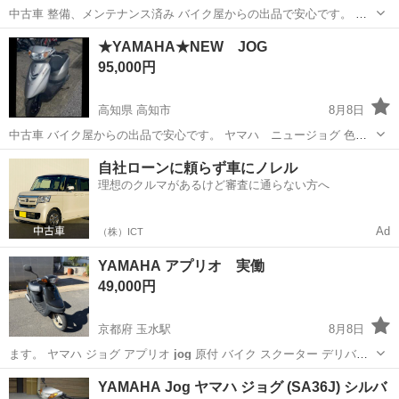
中古車 整備、メンテナンス済み バイク屋からの出品で安心です。 ヤ
マハ ジョグ 4サイクル 色 シルバー 錆びあり、ハケ塗りしてます。
高知
高知市
ヤマハ
ジョグ
★YAMAHA★NEW JOG
ライト交換してます。 基本引取希望ですが、配達も可能です。 配送料
95,000円
がかかります。 引取場...
高知県 高知市
8月8日
中古車 バイク屋からの出品で安心です。 ヤマハ ニュージョグ 色
シルバー 4サイクル 走行距離画像5をご覧下さい。 整備中になりま
高知
高知市
ヤマハ
画像
自社ローンに頼らず車にノレル
す。 引取場所は香南市になります。 基本引取希望ですが、配達も可能
理想のクルマがあるけど審査に通らない方へ
です。 配送料かかります。...
Ad
（株）ICT
YAMAHA アプリオ 実働
49,000円
京都府 玉水駅
8月8日
ます。 ヤマハ ジョグ アプリオ
jog
原付 バイク スクーター デリバリ
ー…
京都
綴喜郡
玉水駅
ヤマハ
YAMAHA Jog ヤマハ ジョグ (SA36J) シルバ