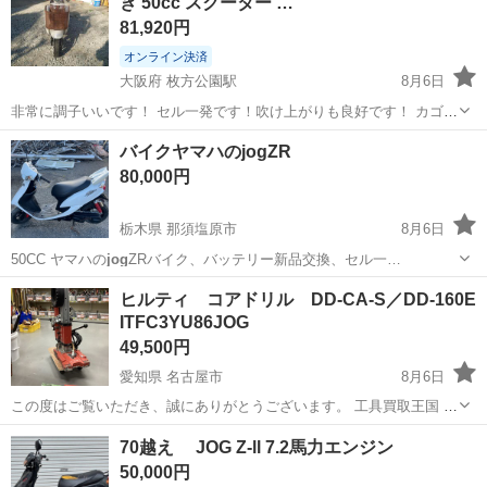
き 50cc スクーター …
始動動画↓↓↓↓↓...
81,920円
オンライン決済
大阪府 枚方公園駅
8月6日
非常に調子いいです！ セル一発です！吹け上がりも良好です！ カゴも
付いているので、お買い物もラクラク！ プラグ交換など整備がご希望
大阪
高槻市
枚方公園駅
ホンダ
タイヤ交換
バイクヤマハのjogZR
の方は下記の料金をご覧ください。 ↓↓↓↓↓↓始動動画↓↓↓↓↓↓ https://y...
80,000円
栃木県 那須塩原市
8月6日
50CC ヤマハの
jog
ZRバイク、バッテリー新品交換、セル一…
栃木
那須塩原市
ヤマハ
ヒルティ コアドリル DD-CA-S／DD-160E
ITFC3YU86JOG
49,500円
愛知県 名古屋市
8月6日
この度はご覧いただき、誠にありがとうございます。 工具買取王国 新
瑞橋店でございます！ 【商品名】 【中古B】ヒルティ コアドリル
愛知
名古屋市
その他
70越え JOG Z-ll 7.2馬力エンジン
DD-CA-S／DD-160E ◆ 商品状態・付属品 商品の状態や付属品等は掲
50,000円
載写真...