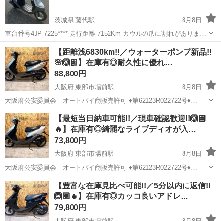
茨城県 藤代駅
8月8日
車台番号4JP-7225**** 走行距離 7152Km カウルの爪に割れがありま
す。 今回出品にあたり以下の作業を行っております。 ・シート新品交
茨城
取手市
藤代駅
ヤマハ
ジョグアプリオ
【距離浅6830km!!／ウォーターポンプ新品!!
換 タンク内は見える範囲で走行に支障があるような錆はなさそうでし
🌸🙆🏽】在庫有◎耐久性に優れ…
た。...
88,800円
大阪府 東部市場前駅
8月8日
大阪府公安委員会 オートバイ商販売許可 ♦︎第62123R022722号♦
_____________________________________ 当方では、全てのお客様
大阪
大阪市
東部市場前駅
バイク
ナンバープレート
【最短当日納車可能!!／現車確認歓迎!!🙆🏽
にご満足頂くため 初期不良が確認出来た場合...
🔥】在庫有◎綺麗なライブディオが入…
73,800円
大阪府 東部市場前駅
8月8日
大阪府公安委員会 オートバイ商販売許可 ♦︎第62123R022722号♦
_____________________________________ 当方では、全てのお客様
大阪
大阪市
東部市場前駅
バイク
Dio
【豊富な在庫見比べ可能!!／5分以内に返信!!
にご満足頂くため 初期不良が確認出来た場合...
🙆🏽🔥】在庫有◎カッコ良いアドレ…
79,800円
大阪府 東部市場前駅
8月8日