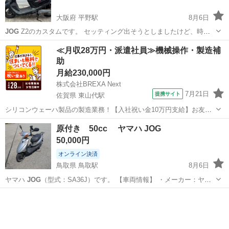
大阪府 平野駅
8月6日
JOG
Z2のカスタムです。 セッティング出そうとしましたけど、時間
が無いため途中でやめました。 カスタム点 ZEROユーロチャンバー
大阪
大阪市
平野駅
ヤマハ
≪月収28万円・派遣社員≫機械操作・製造補
（現在取り外しています。） ZERO プーリー 5AUクラッチ 純正ベル
助
ト（キタコありま...
月給230,000円
株式会社BREXA Next
7月21日
提携サイト
佐賀県 東山代駅
シリコンウェーハ製品の製造業務！【入社祝い金10万円支給】お友達
やカップルとの応募OK◎年間休日129日＆休出なしでプライベート充
佐賀
伊万里市
東山代駅
その他
原付き 50cc ヤマハ JOG
実♪業務はクリーンルームで快適作業◎自社正社員登用制度あり★1食
50,000円
300円～の格安食堂あり！《佐...
オンライン決済
鳥取県 鳥取駅
8月6日
ヤマハ
JOG
（型式：SA36J）です。 【車両情報】 ・メーカー：ヤマ
ハ ・車種：
JOG
（ジョグ） ・型式：SA36J ・排気量：50cc ・走行距
鳥取
鳥取市
鳥取駅
ヤマハ
離：約28,000km ・オーナー歴：セカンドオーナー ...