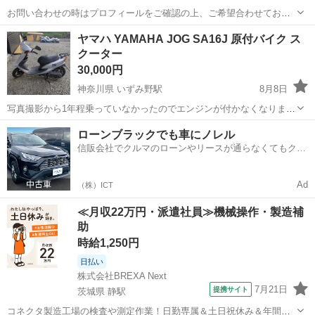
お問い合わせの時はプロフィールをご確認の上、ご希望合わせてお願
いします。 値引き交渉、取り置き、分割の対応はしておりません。 現
福岡
大野城市
水城駅
ヤマハ
ジョグ
ヤマハ YAMAHA JOG SA16J 原付バイク ス
車確認は現地で買う買わないが決められるように、充分ご検討の後に
クーター
お願いしますね。 入庫：二輪...
30,000円
神奈川県 いずみ野駅
8月8日
写真撮影から1年程乗っていなかったのでエンジンが付かなくなりまし
た。廃車の状態で廃車の書類がございます。引取限定です。
神奈川
横浜市
いずみ野駅
ヤマハ
ローンブラックでも車にノレル
信販会社でクルマのローンやリースが通らなくてもクル
マをご利用いただけるサービスがあります！
Ad
（株）ICT
≪月収22万円・派遣社員≫機械操作・製造補
助
時給1,250円
日払い
株式会社BREXA Next
7月21日
提携サイト
茨城県 静駅
コネクタ製造工場の検査や測定作業！日勤専属＆土日祝休み＆年間休