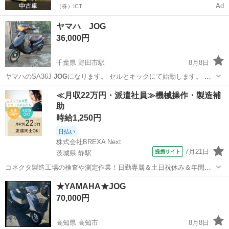
Ad
（株）ICT
ヤマハ JOG
36,000円
千葉県 野田市駅
8月8日
ヤマハのSA36J
JOG
になります。 セルとキックにて始動します。 走
る曲がる止まる問題ありません。 外装は比較的綺麗な方かと思いま
千葉
野田市
野田市駅
バイク
≪月収22万円・派遣社員≫機械操作・製造補
す。 通勤通学やUber eats等にも活躍してくれるかと思います。 譲渡
助
書類も完備で...
時給1,250円
日払い
株式会社BREXA Next
7月21日
提携サイト
茨城県 静駅
コネクタ製造工場の検査や測定作業！日勤専属＆土日祝休み＆年間休
日128日★クリーンルーム内作業★マイカー通勤OK＆無料駐車場あり
茨城
常陸大宮市
静駅
その他
★YAMAHA★JOG
★就業先食堂利用可！日払い制度あり！《茨城県常陸大宮市》 人気の
70,000円
工場のお仕事 ◇コネクタ製造工...
高知県 高知市
8月8日