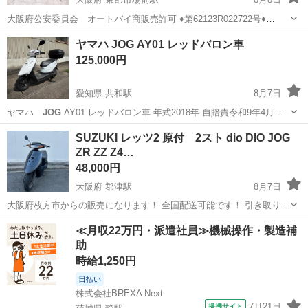
大阪府公安委員会 オートバイ商販売許可 ♦︎第62123R022722号♦
_____________________________________ 当方では、全てのお客様
大阪
大阪市
東部市場前駅
スズキ
Dio
ヤマハ JOG AY01 レッドバロン車
にご満足頂くため 初期不良が確認出来た場合...
125,000円
愛知県 共和駅
8月7日
ヤマハ
JOG
AY01 レッドバロン車 年式2018年 自賠責令和9年4月
自賠責の書類なし 走行距離7320km 値段125000円 装備品 リアボック
愛知
名古屋市
共和駅
ヤマハ
レッドバロン
SUZUKI レッツ2 原付 2スト dio DIO JOG
ス付き 鍵2個あり 走行に支障の出る不具合は現在ございません...
ZR ZZ Z4…
48,000円
大阪府 郡津駅
8月7日
大阪府枚方市からの販売になります！ 全国配送可能です！ 引き取りの
場合は、日時をコメントお願い致します。 配送の場合は送料をお調べ
大阪
枚方市
郡津駅
スズキ
SUZUKI
≪月収22万円・派遣社員≫機械操作・製造補
ますのでコメントで◯県◯市までご連絡下さい！ 敷地内走行しか行な
助
えない為最高速は不明です。...
時給1,250円
日払い
株式会社BREXA Next
7月21日
提携サイト