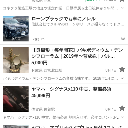
茨城県 静駅
コネクタ製造工場の検査や測定作業！日勤専属＆土日祝休み＆年間休
日128日★クリーンルーム内作業★マイカー通勤OK＆無料駐車場あり
茨城
常陸大宮市
静駅
その他
ローンブラックでも車にノレル
★就業先食堂利用可！日払い制度あり！《茨城県常陸大宮市》 人気の
信販会社でクルマのローンやリースが通らなくてもクル
工場のお仕事 ◇コネクタ製造工...
マをご利用いただけるサービスがあります！
Ad
（株）ICT
【良樹形・毎年開花】パキポディウム・デン
シフローラム｜2019年〜育成株｜パル…
5,000円
兵庫県 西宮北口駅
8月7日
パキポディウム・デンシフローラムの育成済株です。 2019年1月に、
宝塚の塊根植物・多肉植物専門店「パルコジョキ（PARCO
JOG
I）」
兵庫
西宮市
西宮北口駅
その他
パキポディウム
ヤマハ シグナスx110 中古、整備必須
にて購入し、5年以上自宅でじっくり育ててきました。 ■商品の特徴 •
45,999円
状態： 幹がどっ...
佐賀県 佐賀駅
8月7日
ヤマハ シグナスx110 中古、整備必須 即購入せず、必ずコメントお願
いします。 領収書発行不可、話が早いひと優先して値引きします。 名
佐賀
佐賀市
佐賀駅
バイク
シグナス
ヤマハ アプリオタイプ2 jog 原付 2スト バ