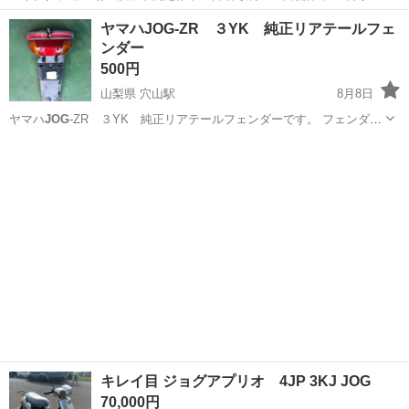
日128日★クリーンルーム内作業★マイカー通勤OK＆無料駐車場あり
茨城
常陸大宮市
静駅
その他
ヤマハJOG-ZR ３YK 純正リアテールフェ
★就業先食堂利用可！日払い制度あり！《茨城県常陸大宮市》 人気の
ンダー
工場のお仕事 ◇コネクタ製造工...
500円
山梨県 穴山駅
8月8日
ヤマハ
JOG
-ZR ３YK 純正リアテールフェンダーです。 フェンダー
にひび少有ります。 左側爪折れあります。 ○中古品になりますので写
山梨
韮崎市
穴山駅
ヤマハ
フェンダー
真を見た感じからご理解お願いします。 ○中古品なのでキズ、汚
れ、...
キレイ目 ジョグアプリオ 4JP 3KJ JOG
70,000円