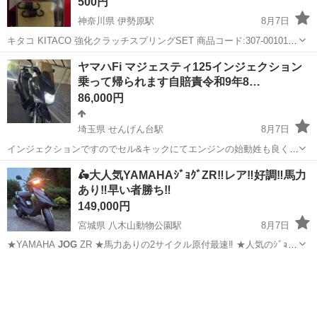
500円
神奈川県 伊勢原駅
8月7日
キタコ KITACO 強化クラッチスプリングSET 商品コード:307-0010100
JOG
レッツⅡ等 適合につきましては商品コード:307-0010100にてご判
神奈川
伊勢原市
伊勢原駅
バイク
KITACO
ヤマハFi マジェスティ125インジェクション
断をお願いいたします。 またお引き取り限定とさせていた...
乗って帰られます自賠責令和9年8…
86,000円
埼玉県 せんげん台駅
8月7日
インジェクションですのでセル&キックにてエンジンの始動姓も良く調
子は良好です。(全てを保証するわけではありません) 走行距離は31000
埼玉
越谷市
せんげん台駅
ヤマハ
BEAMS
🛵大人気YAMAHAｼﾞｮｸﾞZR‼️レア‼️好調‼️馬力
キロ。 125cc なのでファミリーバイク特約で安く任意保険入れます！
あり‼️早い者勝ち‼️
ヘッドライト...
149,000円
宮城県 八木山動物公園駅
8月7日
★YAMAHA
JOG
ZR ★馬力ありの2サイクル原付最速‼️ ★人気のｼﾞｮｸﾞ
入荷しました ★実働 マフラーなど穴なし ★純正カラー ハイマウント
宮城
仙台市
八木山動物公園駅
バイク
ジョグ
付き ★ブレーキハイマウント球切れ無し ★フロントライトダブルの希
少なｼ...