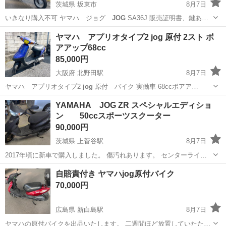
茨城県 坂東市
8月7日
いきなり購入不可 ヤマハ ジョグ
JOG
SA36J 販売証明書、鍵あり
(市役所にてナンバー取得可能) 走る、止まる、曲がる問題なし 灯火類
茨城
坂東市
ヤマハ
スクーター
ヤマハ アプリオタイプ2 jog 原付 2スト ボ
問題なし キックでエンジンかかります(バッテリーない為セル未確認)
アアップ68cc
便利なリアボッ...
85,000円
大阪府 北野田駅
8月7日
ヤマハ アプリオタイプ2
jog
原付 バイク 実働車 68ccボアア…
大阪
堺市
北野田駅
ヤマハ
YAMAHA JOG ZR スペシャルエディショ
ン 50ccスポーツスクーター
90,000円
茨城県 上菅谷駅
8月7日
2017年頃に新車で購入しました。 傷汚れあります。 センターライ
ト、ブレーキランプ、ウィンカー等 動作確認済。 現状実動車となり
茨城
那珂市
上菅谷駅
ヤマハ
自賠責付き ヤマハjog原付バイク
ますが、見落とし等あるかもしれません。あくまで中古車の為、神経
70,000円
質な方はお控え下さい。 現状ナン...
広島県 新白島駅
8月7日
ヤマハの原付バイクを出品いたします。 二週間ほど放置していたため