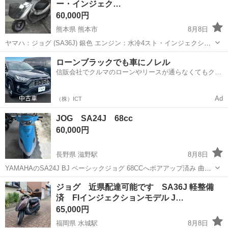
ー・インジェク…
60,000円
熊本県 熊本市
8月8日
ヤマハ：ジョグ (SA36J) 銀色 エンジン：水冷4スト・インジェクショ
ン 走行：16100Km セル・キックで始動します。 電装系：問題なし 駆
熊本
熊本市
ヤマハ
ローンブラックでも車にノレル
動系：問題なし バッテリー：新品 ...
信販会社でクルマのローンやリースが通らなくてもクル
マをご利用いただけるサービスがあります！
Ad
（株）ICT
JOG SA24J 68cc
60,000円
長野県 滋野駅
8月8日
YAMAHAのSA24J BJ ベーシックジョグ 68CCへボアアップ済み 曲が
る走る止まる 問題なし。 タイヤ交換・バルブ交換 必須です。 自家塗
長野
北佐久郡
滋野駅
ヤマハ
ジョグ 近県配達可能です SA36J 軽整備
装となります。別途料金でお好きな色に塗装してお渡しも可能です。
済 FIインジェクションモデル J…
...
65,000円
福岡県 水城駅
8月8日