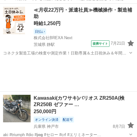
バッテリーが上がってしまい、現在エンジンがかからない状態です。
広島
広島市
新白島駅
ヤマハ
≪月収22万円・派遣社員≫機械操作・製造補
バッテリー交換すれば問題なく走行できます。
助
時給1,250円
日払い
株式会社BREXA Next
7月21日
提携サイト
茨城県 静駅
コネクタ製造工場の検査や測定作業！日勤専属＆土日祝休み＆年間休
日128日★クリーンルーム内作業★マイカー通勤OK＆無料駐車場あり
茨城
常陸大宮市
静駅
その他
★就業先食堂利用可！日払い制度あり！《茨城県常陸大宮市》 人気の
工場のお仕事 ◇コネクタ製造工...
Kawasaki(カワサキ)バリオス ZR250A(検
ZR250B ゼファー …
250,000円
オンライン決済
配送可
兵庫県 神戸市
8月7日
aki #triumph #dio #
jog
#セロー #crf #エリミネーター…