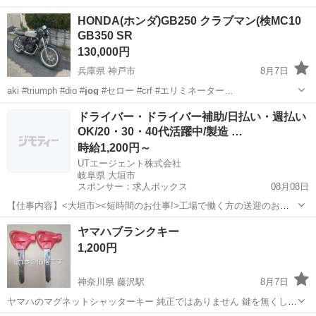
兵庫
神戸市
カワサキ
HONDA(ホンダ)GB250 クラブマン(検MC10
GB350 SR
130,000円
兵庫県 神戸市
8月7日
aki #triumph #dio #
jog
#セロー #crf #エリミネーター…
兵庫
神戸市
ホンダ
ドライバー・ドライバー補助/日払い・週払い
OK/20・30・40代活躍中/製造 …
時給1,200円～
UTエージェント株式会社
岐阜県 大垣市
スポンサー：求人ボックス
08月08日
【仕事内容】<大垣市><短時間のお仕事!>工場で働く方の送迎のお仕
事 第一種普通自動車免許があればOK!残業ほぼなし <履歴書不要 オン
アルバイト・パート
ヤマハブランクキー
ライン面接OK><入社キャンペーン実施中!> <業種> 機械・精密機器・
1,200円
金属 <仕事内容> 電...
神奈川県 藤沢駅
8月7日
ヤマハのマグネットシャッターキー 純正ではありません 鍵を無くして
シャッターを開けられなくて お困りの方 マグネットのセッティング方