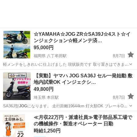
☆YAMAHA☆JOG ZR☆SA39J☆4スト☆イ
ンジェクション☆軽メンテ済…
95,000円
福岡県 八丁牟田駅
8月7日
軽メンテをしきれいに仕上げました 現状販売です 取り置きはできませ
ん早い者勝ちです！ 取引の早い方優先です！ 説明文が長いですけど最
福岡
三潴郡
八丁牟田駅
ヤマハ
インジェクション
【実動】ヤマハ JOG SA36J セル一発始動 敷
後まで読んでください 最初に言っときます分割払い、値下げ交渉、他
地内試乗OK インジェクシ…
のバイクの交換などはできま...
49,800円
埼玉県 本庄駅
8月7日
SA36J型
JOG
になります。 走行距離19644km 灯火類OK ブレーキOK
タイヤF6分山、 R2分山 敷地内試乗しましたが致命的な不具合は見当
埼玉
児玉郡
本庄駅
ヤマハ
≪月収22万円・派遣社員≫電子部品系工場で
たりませんでした。 今回、格安にて現状販売をさせていただきます。
の機械操作・製造オペレーター 日勤
乗り...
時給1,250円