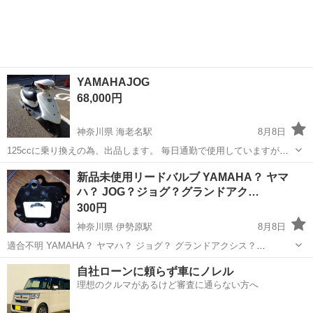
YAMAHAJOG
68,000円
神奈川県 海老名駅
8月8日
125ccに乗り換えの為、出品します。 毎日通勤で使用していますが、
特に不具合は感じません。 自賠責は令和9年9月まであるので、欲しい
神奈川
海老名市
海老名駅
ヤマハ
新品未使用リードバルブ YAMAHA？ ヤマ
方はお伝え下さい。 走行距離は、約18700キロですがまだまだ使用で
ハ？ JOG？ジョグ？グランドアク…
きると思いま...
300円
神奈川県 伊勢原駅
8月8日
適合不明 YAMAHA？ ヤマハ？ ジョグ？ グランドアクシス？
BWS100？ 新品未使用リードバルブ 適合不確認の為ジャンク品として
神奈川
伊勢原市
伊勢原駅
ヤマハ
リードバルブ
自社ローンに頼らず車にノレル
出品致します。 お引き取り限定とさせていただきます。 ジャンク品に
理想のクルマがあるけど審査に通らない方へ
つき3Nでよろしくお願...