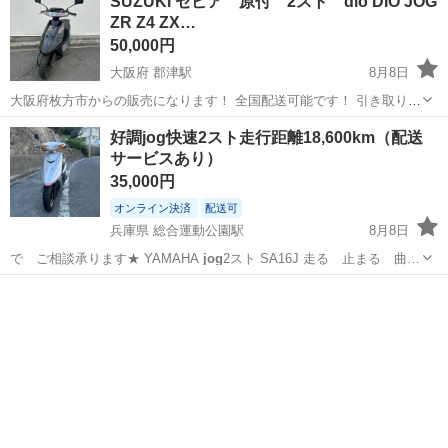
SUZUKI セピア 原付 2スト dio DIO JOG
ZR Z4 ZX…
50,000円
大阪府 郡津駅
8月8日
大阪府枚方市からの販売になります！ 全国配送可能です！ 引き取りの
場合は、日時をコメントお願い致します。 配送の場合は送料をお調べ
大阪
枚方市
郡津駅
スズキ
セピア
好調jog快速2スト走行距離18,600km（配送
ますのでコメントで◯県◯市までご連絡下さい！ 敷地内走行しか行な
サービスあり）
えない為最高速は不明です。...
35,000円
オンライン決済
配送可
兵庫県 総合運動公園駅
8月8日
で ご相談承ります★ YAMAHA
jog
2スト SA16J 走る 止まる 曲…
兵庫
神戸市
総合運動公園駅
ヤマハ