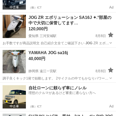
Ad
（株）ICT
JOG ZR エボリューション SA16J ✦.°部屋の
中で大切に保管してます…
120,000円
愛知県 三河安城駅
8月8日
お手数ですが商品説明文 自己紹介文全てご確認下さい
JOG
ZR エボリ
ューション 白 車台番号 SA16J-908★★★ エンジン番号 A125E-
愛知
安城市
三河安城駅
ヤマハ
エボリューション
YAMAHA JOG sa16j
908★★★ 走行距離はメーター読み20200kmです数年前販売店から
40,000円
購...
静岡県 遠江一宮駅
8月8日
調子良くキック1発で始動します。 2サイクルの中でもかなりパワーが
あり加速はかなり早いです。 エアーフィルターは新品入れました。 不
静岡
袋井市
遠江一宮駅
ヤマハ
自社ローンに頼らず車にノレル
具合 ホーンならない スピードメーター動かない 液晶映らない Fフォ
理想のクルマがあるけど審査に通らない方へ
ーク抜け バッテ...
Ad
（株）ICT