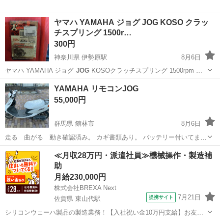
ヤマハ YAMAHA ジョグ JOG KOSO クラッ
チスプリング 1500r…
300円
神奈川県 伊勢原駅
8月6日
ヤマハ YAMAHA ジョグ
JOG
KOSOクラッチスプリング 1500rpm 長
期間室内で保管しておりました。 経年劣化による若干のサビ？があり
神奈川
伊勢原市
伊勢原駅
ヤマハ
YAMAHA リモコンJOG
ます。 ジャンク品として出品させていただきます。 3Nでよろしくお
55,000円
願いいたし...
群馬県 館林市
8月6日
走る 曲がる 動き確認済み。 カギ書類あり。 バッテリー付いてませ
ん、セル始動確認済み。 キック始動も確認済みです。 リモコン付きで
群馬
館林市
その他
≪月収28万円・派遣社員≫機械操作・製造補
す。 現状渡しです。 現車確認してからご購入お願いします。
助
月給230,000円
株式会社BREXA Next
7月21日
提携サイト
佐賀県 東山代駅
シリコンウェーハ製品の製造業務！【入社祝い金10万円支給】お友達