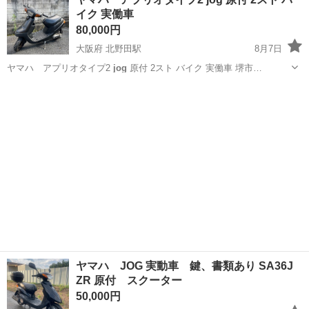
義変更は購入者でお願いします。 自賠責保険は切れてます。 車体・部
イク 実働車
品販売について ...
80,000円
大阪府 北野田駅
8月7日
ヤマハ アプリオタイプ2
jog
原付 2スト バイク 実働車 堺市…
大阪
堺市
北野田駅
ヤマハ
jog
ヤマハ JOG 実動車 鍵、書類あり SA36J
ZR 原付 スクーター
50,000円