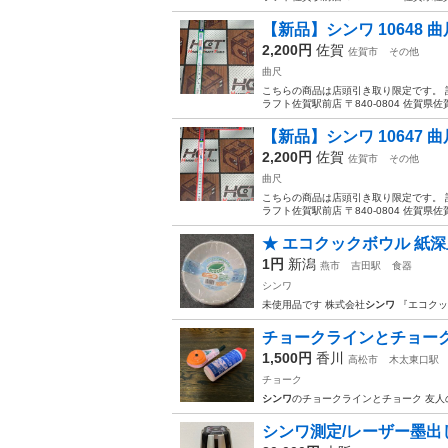
【新品】シンワ 10648 曲
2,200円
佐賀
佐賀市
その他
曲尺
こちらの商品は店頭引き取り限定です。 
ラフト佐賀駅前店 〒840-0804 佐賀県佐賀市
【新品】シンワ 10647 曲
2,200円
佐賀
佐賀市
その他
曲尺
こちらの商品は店頭引き取り限定です。 
ラフト佐賀駅前店 〒840-0804 佐賀県佐賀市
★ エコクックボウル 紙深
1円
新潟
燕市
吉田駅
食器
シンワ
未使用品です 株式会社
シンワ
『エコクッ
チョークラインとチョーク
1,500円
香川
高松市
木太東口駅
チョーク
シンワ
のチョークラインとチョーク 友人
シンワ測定/レーザー墨出し器/Ne