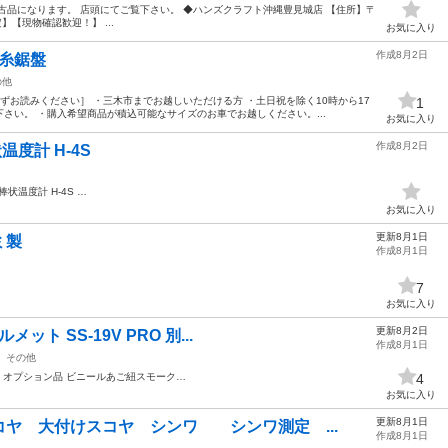
古品になります。 店頭にてご覧下さい。 ◆ハンズクラフト沖縄豊見城店 【住所】〒
限定】【現物確認歓迎！】 ...
お気に入り
作成8月2日
 糸鋸盤
の他
ずお読みください］ ・三木市までお越しいただける方 ・土日祝を除く10時から17
1
さい。 ・購入希望商品が積込可能なサイズのお車でお越しください。...
お気に入り
作成8月2日
状温度計 H-4S
棒状温度計 H-4S …
お気に入り
更新8月1日
ミ製
作成8月1日
7
お気に入り
更新8月2日
ト SS-19V PRO 別...
作成8月1日
その他
オプション品 ビニールあご紐スモーク…
4
お気に入り
更新8月1日
ヤ 大付けスコヤ シンワ シンワ測定 ...
作成8月1日