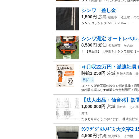
シンワ
製品4桁 600円未満なので他の掲
シンワ 差し金
1,500円
広島
福山市
道上駅
そ
シンワ
ステンレス 500 Χ 250mm …
シンワ測定 オートレベル SA-
8,580円
愛知
名古屋市
その他
！ 【商品名】 【中古Ｂ】
シンワ
測定 オー
≪月収22万円・派遣社員
時給1,250円
茨城
常陸大宮市
静
日払い
コネクタ製造工場の検査や測定作業！日勤
無料駐車場あり★就業先食堂利用可！日払
【法人出品・仙台発】設置6
1,000,000円
宮城
仙台市
その他
更地
だきありがとうございます。 株式会社
シ
ｼﾝﾜ ﾃﾞｼﾞﾀﾙﾉｷﾞｽ 大文字2 15
4,500円
沖縄
豊見城市
その他