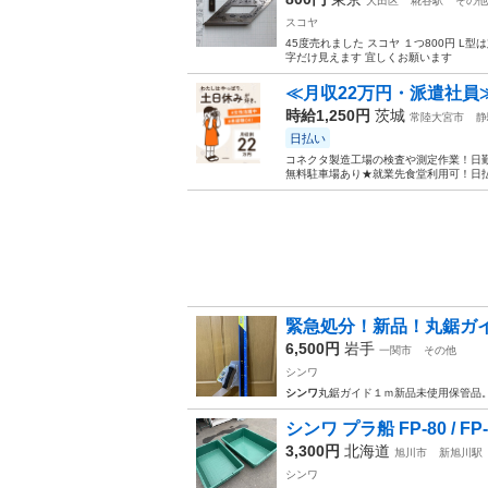
大田区
糀谷駅
その他
スコヤ
45度売れました スコヤ １つ800円 
字だけ見えます 宜しくお願います
≪月収22万円・派遣社員
時給1,250円
茨城
常陸大宮市
静
日払い
コネクタ製造工場の検査や測定作業！日勤
無料駐車場あり★就業先食堂利用可！日払
緊急処分！新品！丸鋸ガイ
6,500円
岩手
一関市
その他
シンワ
シンワ
丸鋸ガイド１ｍ新品未使用保管品
シンワ プラ船 FP-80 / FP-11
3,300円
北海道
旭川市
新旭川駅
シンワ