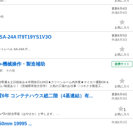
載品…
お気に入り
更新8月4日
作成8月4日
の他
お気に入り
更新8月5日
24A IT9T19YS1V3O
作成8月3日
トレベル SA-24A IT…
お気に入り
≫機械操作・製造補助
提携サイト
駅
その他
専属＆土日祝休み＆年間休日128日★クリーンルーム内作業★マイカー通勤OK＆
い制度あり！《茨城県常陸大宮市》 人気の工場のお仕事 ◇コネクタ製造工...
お気に入り
更新8月4日
年 コンテナハウス総二階（4基連結）有...
作成8月3日
1
ンワ
の担当早坂（はやさか）と申します。 …
お気に入り
作成8月2日
0mm 19995 ...