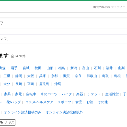
地元の掲示板 ジモティー
ンワ」
ます
全1470件
青森
岩手
宮城
秋田
山形
福島
新潟
富山
石川
福井
山梨
三重
静岡
大阪
兵庫
京都
滋賀
奈良
和歌山
鳥取
島根
大分
長崎
宮崎
鹿児島
沖縄
家具
家電
自転車
車のパーツ
バイク
楽器
チケット
生活雑貨
子
ン
靴/バッグ
コスメ/ヘルスケア
スポーツ
食品
お酒
その他
オンライン決済投稿のみ
オンライン決済投稿以外
ノギス