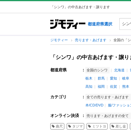
「シンワ」の中古あげます・譲ります
都道府県選択
ジモティー
売ります・あげます
全国の「シ
「シンワ」の中古あげます・譲り
都道府県
：
全国のシンワ
北海道
栃木
群馬
愛知
岐阜
高知
福岡
佐賀
熊本
カテゴリ
：
全ての売ります・あげます
本/CD/DVD
服/ファッショ
オンライン決済
：
売ります・あげますの全て
曲尺
タジマ
ミツトヨ
差し金