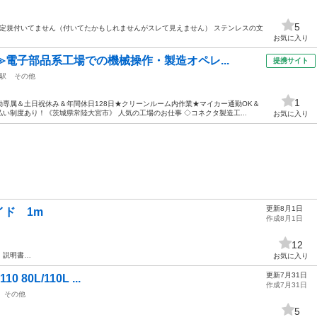
5
L型は定規付いてません（付いてたかもしれませんがスレて見えません） ステンレスの文
お気に入り
≫電子部品系工場での機械操作・製造オペレ...
提携サイト
駅
その他
1
専属＆土日祝休み＆年間休日128日★クリーンルーム内作業★マイカー通勤OK＆
い制度あり！《茨城県常陸大宮市》 人気の工場のお仕事 ◇コネクタ製造工...
お気に入り
更新8月1日
ド 1m
作成8月1日
12
。説明書…
お気に入り
更新7月31日
0 80L/110L ...
作成7月31日
その他
5