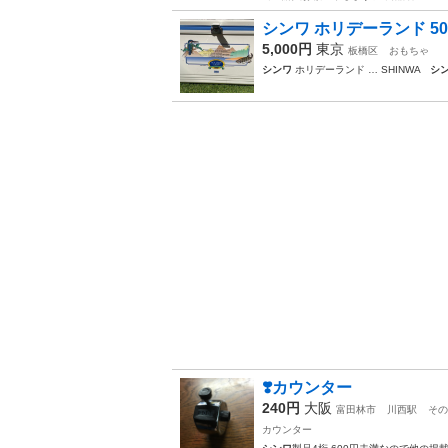
シンワ ホリデーランド 5
5,000円
東京
板橋区
おもちゃ
シンワ
ホリデーランド … SHINWA
シ
❣️カウンター
240円
大阪
富田林市
川西駅
その
カウンター