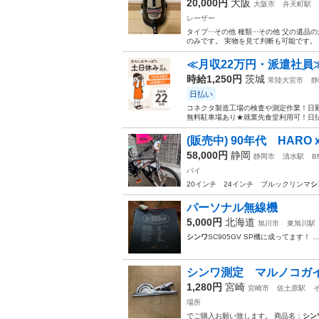
20,000円
大阪
大阪市
弁天町駅
レーザー
タイプ···その他 種類···その他 父
のみです。 実物を見て判断も可能です。 
≪月収22万円・派遣社員
時給1,250円
茨城
常陸大宮市
静
日払い
コネクタ製造工場の検査や測定作業！日勤
無料駐車場あり★就業先食堂利用可！日払
(販売中) 90年代 HARO x 
58,000円
静岡
静岡市
清水駅
B
バイ
20インチ 24インチ ブルックリンマ
シ
パーソナル無線機
5,000円
北海道
旭川市
東旭川駅
シンワ
SC905GV SP機に成ってます！ 
シンワ測定 マルノコガイ
1,280円
宮崎
宮崎市
佐土原駅
場所
でご購入お願い致します。 商品名：
シン