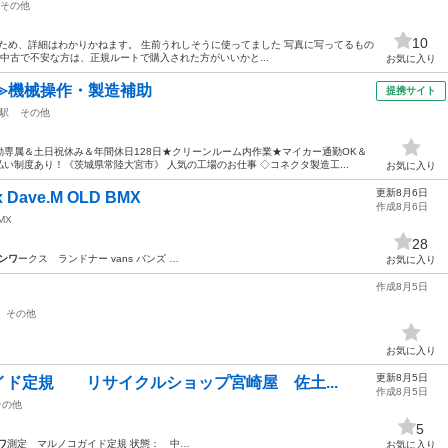
その他
10
の遺品のため、詳細はわかりかねます。 生前うれしそうに使ってました 写真に写ってるもの
中古で不安な方は、正規ルートで購入された方がいいかと...
お気に入り
≫機械操作・製造補助
提携サイト
駅
その他
専属＆土日祝休み＆年間休日128日★クリーンルーム内作業★マイカー通勤OK＆
い制度あり！《茨城県常陸大宮市》 人気の工場のお仕事 ◇コネクタ製造工...
お気に入り
更新8月6日
Dave.M OLD BMX
作成8月6日
MX
28
ンワ
ークス ランドナー vans バンズ …
お気に入り
作成8月5日
その他
…
お気に入り
更新8月5日
ド定規 リサイクルショップ宮崎屋 佐土...
作成8月5日
その他
5
ワ
測定 マルノコガイド定規 状態： 中…
お気に入り