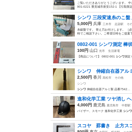
ご覧いただきありがとうございます。 中
901-0221 豊見城市座安152-1 【引取
シンワ 三段変速糸のこ盤
5,000円
兵庫
三木市
志染駅
そ
糸鋸盤です。 替え刃お付けします。 ［必
時でご相談下さい。ご希望日時をご提案下
0802-001 シンワ測定 棒
100円
山口
光市
生活家電
【商品について】 0802-001
シンワ
測定 
シンワ 伸縮自在器アル
2,500円
香川
高松市
その他
シンワ
シンワ
伸縮自在器アルミ製 品番7542…
進和化学工業 ツヤ消し ヘルメッ
4,000円
鹿児島
鹿児島市
中郡駅
バイザー、スモーク 進和化学工業
シンワ
スコヤ 罫書き 止方スコ
800円
東京