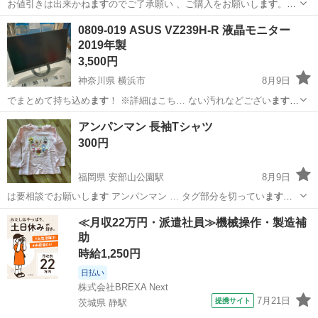
お値引きは出来かね
ます
のでご了承願い 、ご購入をお願いし
ます
。
【サイズ… るもので全てとなり
ます
詳細は現地でご… 連携して運営
愛媛
松山市
生活雑貨
現地
0809-019 ASUS VZ239H-R 液晶モニター
してい
ます
。 粗⼤ごみ等の… のをリユースしてい
ます
。 ご理解とご
2019年製
協… 力をお願い...
3,500円
神奈川県 横浜市
8月9日
でまとめて持ち込め
ます
！ ※詳細はこち… ない汚れなどござい
ます
・詳細は現地で… お値引きは出来かね
ます
のでご了承願い 、ご購入を
神奈川
横浜市
周辺機器
ASUS
アンパンマン 長袖Tシャツ
お願いし
ます
。 【サ… るもので全てとなり
ます
詳細は現地でご…
300円
福岡県 安部山公園駅
8月9日
は要相談でお願いし
ます
アンパンマン … タグ部分を切ってい
ます
。
あと1人分の記入…
福岡
北九州市
安部山公園駅
ベビー用品
アンパンマン
≪月収22万円・派遣社員≫機械操作・製造補
助
時給1,250円
日払い
株式会社BREXA Next
7月21日
提携サイト
茨城県 静駅