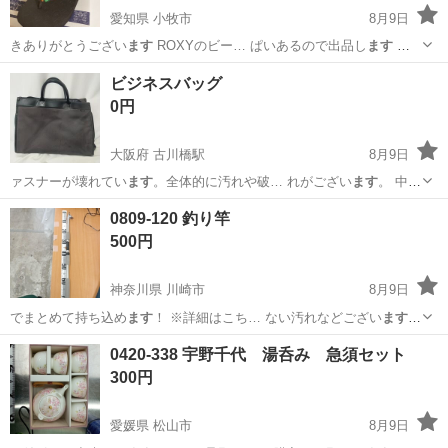
愛知県 小牧市
8月9日
きありがとうござい
ます
ROXYのビー… ぱいあるので出品し
ます
サ
イズ23㎝ … よろしくお願いし
ます
愛知
小牧市
靴
ビジネスバッグ
0円
大阪府 古川橋駅
8月9日
ァスナーが壊れてい
ます
。全体的に汚れや破… れがござい
ます
。 中古
品＆現状お… 渡しになり
ます
のでNCNRにてお… 願いいたし
ます
。
大阪
門真市
古川橋駅
バッグ
NCNR
0809-120 釣り竿
500円
神奈川県 川崎市
8月9日
でまとめて持ち込め
ます
！ ※詳細はこち… ない汚れなどござい
ます
・詳細は現地で… お値引きは出来かね
ます
のでご了承願い 、ご購入を
神奈川
川崎市
その他
釣り竿
0420-338 宇野千代 湯呑み 急須セット
お願いし
ます
。 【サイズ… るもので全てとなり
ます
詳細は現地で
300円
ご…
愛媛県 松山市
8月9日