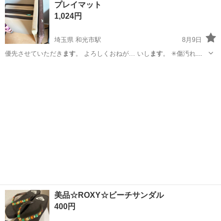
プレイマット
用意しており
ます
☆ 案件・求人に関… て美味しい食堂あり
ます
！ 1人
1,024円
暮らしだと… れる...
埼玉県 和光市駅
8月9日
優先させていただき
ます
。 よろしくおねが… いし
ます
。 ✳︎傷汚れ
あ… 縫い目らへんにあり
ます
✳︎2人の子供使… 大体の組み方になり
ま
埼玉
和光市
和光市駅
子供用品
す
✳︎梱包がなく、… まの受け渡しになり
ます
✳︎承知の上で受… 汚れ
がくっついてい...
美品☆ROXY☆ビーチサンダル
400円