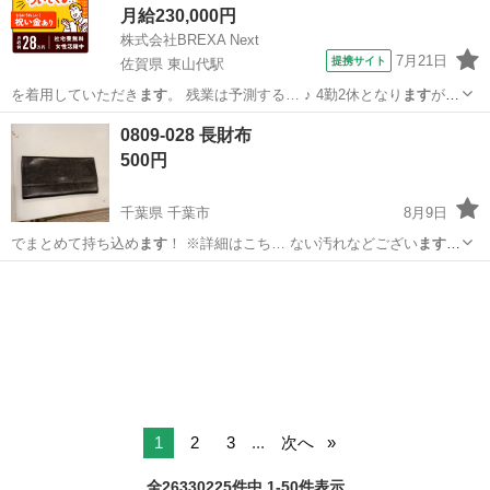
月給230,000円
株式会社BREXA Next
7月21日
提携サイト
佐賀県 東山代駅
を着用していただき
ます
。 残業は予測する… ♪ 4勤2休となり
ます
が、
年間休日は12… 人をご用意しており
ます
☆ 案件・求人に関… りをし
佐賀
伊万里市
東山代駅
その他
0809-028 長財布
っかり評価し
ます
！ 「日払い制度… なたの毎日を応援し
ます
！ ＜こ
500円
んなあなた… に正...
千葉県 千葉市
8月9日
でまとめて持ち込め
ます
！ ※詳細はこち… ない汚れなどござい
ます
・詳細は現地で… お値引きは出来かね
ます
のでご了承願い 、ご購入を
千葉
千葉市
小物
現地
お願いし
ます
。 【サイズ… るもので全てとなり
ます
詳細は現地で
ご…
1
2
3
...
次へ
全26330225件中 1-50件表示