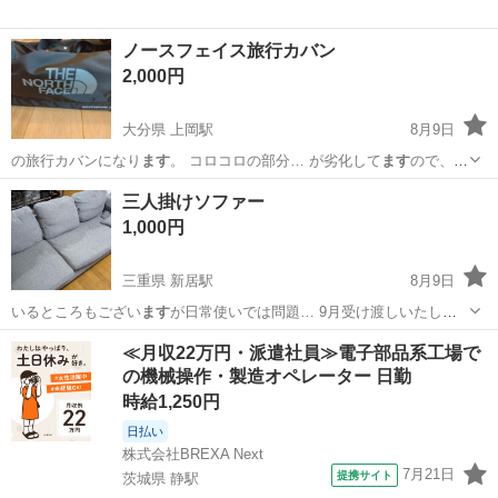
ノースフェイス旅行カバン
2,000円
大分県 上岡駅
8月9日
の旅行カバンになり
ます
。 コロコロの部分… が劣化して
ます
ので、2
枚目の写真… さい。 まだ使えて
ます
が、修理して使った… ほうがい
大分
佐伯市
上岡駅
バッグ
三人掛けソファー
いと思い
ます
。 中古品が気にな… でよろしくお願いし
ます
。
1,000円
三重県 新居駅
8月9日
いるところもござい
ます
が日常使いでは問題… 9月受け渡しいたし
ま
す
。
三重
伊賀市
新居駅
ソファ
≪月収22万円・派遣社員≫電子部品系工場で
の機械操作・製造オペレーター 日勤
時給1,250円
日払い
株式会社BREXA Next
7月21日
提携サイト
茨城県 静駅