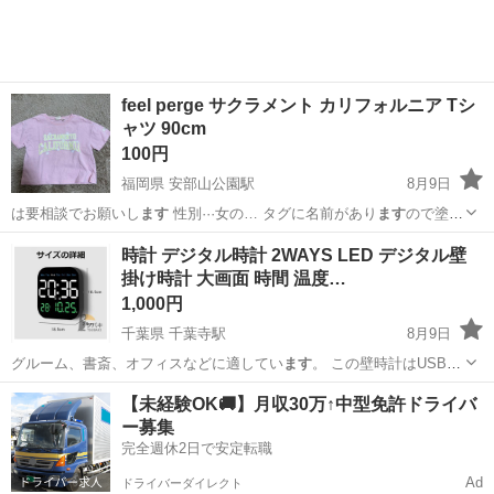
feel perge サクラメント カリフォルニア Tシ
ャツ 90cm
100円
福岡県 安部山公園駅
8月9日
は要相談でお願いし
ます
性別···女の… タグに名前があり
ます
ので塗り
つぶしてお… 渡しし
ます
ワンシーズンのみ…
福岡
北九州市
安部山公園駅
キッズ用品
しまむら
時計 デジタル時計 2WAYS LED デジタル壁
掛け時計 大画面 時間 温度…
1,000円
千葉県 千葉寺駅
8月9日
グルーム、書斎、オフィスなどに適してい
ます
。 この壁時計はUSBケ
ーブルを使って…
千葉
千葉市
千葉寺駅
生活家電
【未経験OK🚚】月収30万↑中型免許ドライバ
ー募集
完全週休2日で安定転職
Ad
ドライバーダイレクト