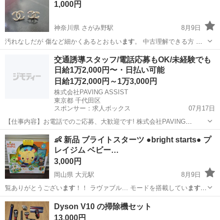
1,000円
神奈川県 さがみ野駅
8月9日
汚れなしだが 傷など細かくあるとおもい
ます
。 中古理解できる方 ノ
ベルティ、ヴィ…
神奈川
綾瀬市
さがみ野駅
アクセサリー
ノベルティ
交通誘導スタッフ/電話応募もOK/未経験でも
日給1万2,000円〜・日払い可能
日給1万2,000円～1万3,000円
株式会社PAVING ASSIST
東京都 千代田区
スポンサー：求人ボックス
07月17日
【仕事内容】お電話でのご応募、大歓迎です! 株式会社PAVING
ASSIST:03-5817-4907 「今すぐまとまったお金が必要」 「どうせ働く
アルバイト・パート
👶 新品 ブライトスターツ ●bright starts● プ
なら人間関係のしがらみがない綺麗な営業所が良い」 そんな貴方にぴ
レイジム ベビー…
ったりの環境です...
3,000円
岡山県 大元駅
8月9日
覧ありがとうござい
ます
！！ ラヴァブル… モードを搭載してい
ます
♪
taggie… グが沢山ついており
ます
♪ ジムリンクで… ゃをつなげて楽し
岡山
岡山市
大元駅
子供用品
プレイジム
Dyson V10 の掃除機セット
め
ます
♪ ○セット… がある場合がござい
ます
が、中身には影響あ…
13,000円