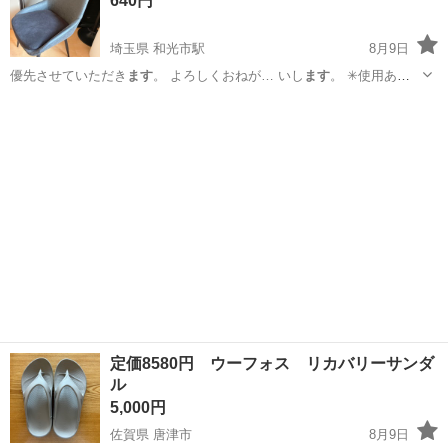
640円
きる限り清… た状...
埼玉県 和光市駅
8月9日
優先させていただき
ます
。 よろしくおねが… いし
ます
。 ✳︎使用あ
り…
埼玉
和光市
和光市駅
椅子
定価8580円 ウーフォス リカバリーサンダ
ル
5,000円
佐賀県 唐津市
8月9日