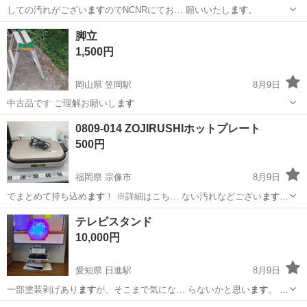
しての汚れがござい
ます
のでNCNRにてお… 願いいたし
ます
。
大阪
門真市
古川橋駅
スキー
SPALDING
脚立
1,500円
岡山県 笠岡駅
8月9日
中古品です ご理解お願いし
ます
岡山
笠岡市
笠岡駅
家庭用品
0809-014 ZOJIRUSHIホットプレート
500円
福岡県 宗像市
8月9日
でまとめて持ち込め
ます
！ ※詳細はこち… ない汚れなどござい
ます
【付属品】… るもので全てとなり
ます
詳細は現地でご…
福岡
宗像市
キッチン家電
スポット
テレビスタンド
10,000円
愛知県 日進駅
8月9日
一部塗装剥げあり
ます
が、そこまで気にな… らないかと思い
ます
。 あ
くまで中古品… 討宜しくお願い致し
ます
。