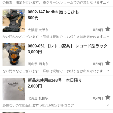
の検査、測定を行い
ます
。 ※クリーンル… ームでの作業となり
ます
。
・コネクタを… にセットして測定し
ます
） ・顕微鏡検査作… 人をご
茨城
常陸大宮市
静駅
その他
0802-147 kerätä 抱っこひも
用意しており
ます
☆ 案件・求人に関… て美味しい食堂あり
ます
！ 1人
800円
暮らしだと… れる...
大阪府 大阪市
8月9日
ない汚れなどござい
ます
・詳細は現地で… お値引きは出来かね
ます
の
でご了承願い 、ご購入をお願いし
ます
。 【サイズ… るもので全てと
大阪
大阪市
ベビー用品
現地
0809-051 【レトロ家具】 レコード型ラック
なり
ます
詳細は現地でご…
3,000円
岡山県 岡山市
8月9日
ない汚れなどござい
ます
・詳細は現地で… お値引きは出来かね
ます
の
でご了承願い 、ご購入をお願いし
ます
。 【サイズ… るもので全てと
岡山
岡山市
収納家具
現地
新品未使用size8号 本日限り
なり
ます
詳細は現地でご… ースに取り組んでい
ます
。 【引渡場… き
2,000円
る⽅に販...
北海道 札幌駅
8月9日
必要ないので出品し
ます
SILVER925/ジルコニア
北海道
札幌市
札幌駅
アクセサリー
新品