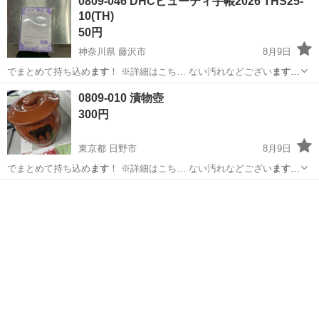
0809-046 DHCビューティ手帳2026 THS25-
10(TH)
50円
神奈川県 藤沢市
8月9日
でまとめて持ち込め
ます
！ ※詳細はこち… ない汚れなどござい
ます
・詳細は現地で… お値引きは出来かね
ます
のでご了承願い 、ご購入を
神奈川
藤沢市
手帳
DHC
0809-010 漬物壺
お願いし
ます
。 【サイズ… るもので全てとなり
ます
詳細は現地で
300円
ご…
東京都 日野市
8月9日
でまとめて持ち込め
ます
！ ※詳細はこち… ない汚れなどござい
ます
・詳細は現地で… 、ご購入をお願いし
ます
。 また、家電… るもの
東京
日野市
食器
漬物
で全てとなり
ます
詳細は現地でご… お値引きは出来かね
ます
のでご了
承をお願い… しま...