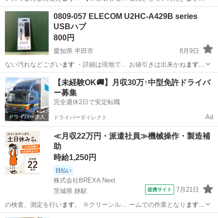
（早いもの勝ち… よろしくおねがいし
ます
。
広島
廿日市市
廿日市市役所前（平良）駅
ベビー用品
0809-057 ELECOM U2HC-A429B series
USBハブ
はらぺこあおむし
800円
愛知県 半田市
8月9日
ない汚れなどござい
ます
・詳細は現地で… お値引きは出来かね
ます
の
でご了承願い 、ご購入をお願いし
ます
。 【サイズ… るもので全てと
愛知
半田市
周辺機器
USBハブ
【未経験OK🚚】月収30万↑中型免許ドライバ
なり
ます
詳細は現地でご… ースに取り組んでい
ます
。 【引渡場… き
ー募集
る⽅に販...
完全週休2日で安定転職
Ad
ドライバーダイレクト
≪月収22万円・派遣社員≫機械操作・製造補
助
時給1,250円
日払い
株式会社BREXA Next
7月21日
提携サイト
茨城県 静駅
の検査、測定を行い
ます
。 ※クリーンル… ームでの作業となり
ます
。
・コネクタを… にセットして測定し
ます
） ・顕微鏡検査作… 人をご
茨城
常陸大宮市
静駅
その他