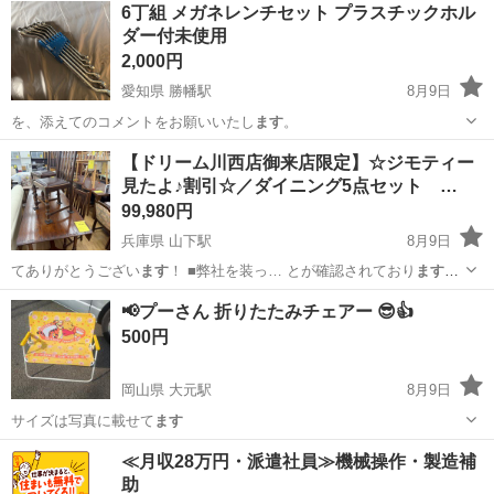
愛知
日進市
日進駅
収納家具
6丁組 メガネレンチセット プラスチックホル
ダー付未使用
2,000円
愛知県 勝幡駅
8月9日
を、添えてのコメントをお願いいたし
ます
。
愛知
愛西市
勝幡駅
メンテナンス用品
【ドリーム川西店御来店限定】☆ジモティー
見たよ♪割引☆／ダイニング5点セット …
99,980円
兵庫県 山下駅
8月9日
てありがとうござい
ます
！ ■弊社を装っ… とが確認されており
ます
。
これらのサイ… すがしっかりしてい
ます
。 ・座面は綺麗な… ・現
兵庫
川西市
山下駅
ダイニングセット
ドリーム
📢プーさん 折りたたみチェアー 😎👍
状販売品となり
ます
。必ず状態をご確認… ける方限定でござい
ます
。
500円
★申し訳ござい… も販...
岡山県 大元駅
8月9日
サイズは写真に載せて
ます
岡山
岡山市
大元駅
キッズ用品
プーさん
≪月収28万円・派遣社員≫機械操作・製造補
助