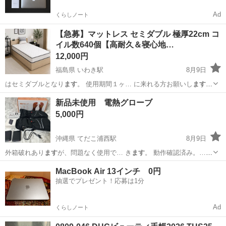
Ad
くらしノート
【急募】マットレス セミダブル 極厚22cm コ
イル数640個【高耐久＆寝心地…
12,000円
福島県 いわき駅
8月9日
はセミダブルとなり
ます
。 使用期間１ヶ… に来れる方お願いし
ます
。
サイズ …
福島
いわき市
いわき駅
ベッド
新品未使用 電熱グローブ
5,000円
沖縄県 てだこ浦西駅
8月9日
外箱破れあり
ます
が、問題なく使用で… き
ます
。 動作確認済み。…
国前店でお願い致し
ます
。
沖縄
沖縄市
てだこ浦西駅
季節、空調家電
MacBook Air 13インチ 0円
抽選でプレゼント！応募は1分
Ad
くらしノート