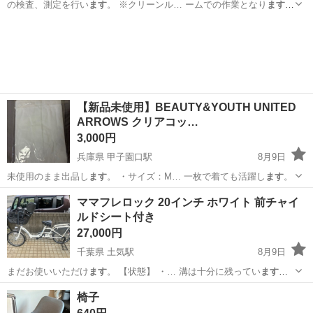
の検査、測定を行い
ます
。 ※クリーンル… ームでの作業となり
ます
。
・コネクタを… にセットして測定し
ます
） ・顕微鏡検査作… 人をご
茨城
常陸大宮市
静駅
その他
用意しており
ます
☆ 案件・求人に関… て美味しい食堂あり
ます
！ 1人
暮らしだと… れる...
【新品未使用】BEAUTY&YOUTH UNITED
ARROWS クリアコッ…
3,000円
兵庫県 甲子園口駅
8月9日
未使用のまま出品し
ます
。 ・サイズ：M… 一枚で着ても活躍し
ます
。
兵庫
西宮市
甲子園口駅
Tシャツ
ママフレロック 20インチ ホワイト 前チャイ
ルドシート付き
27,000円
千葉県 土気駅
8月9日
まだお使いいただけ
ます
。 【状態】 ・… 溝は十分に残ってい
ます
。
・オートLED… に補充をおすすめし
ます
。 ・パンク歴はな… 小キズ
千葉
千葉市
土気駅
その他
椅子
や汚れはあり
ます
ので、写真でご確認… 登録をお願いいたし
ます
。 で