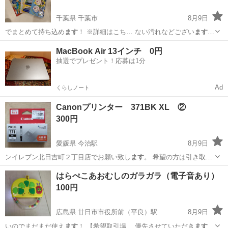
千葉県 千葉市
8月9日
でまとめて持ち込め
ます
！ ※詳細はこち… ない汚れなどござい
ます
・詳細は現地で… お値引きは出来かね
ます
のでご了承願い 、ご購入を
千葉
千葉市
絵本
用具
MacBook Air 13インチ 0円
お願いし
ます
。 【サイズ… るもので全てとなり
ます
詳細は現地で
抽選でプレゼント！応募は1分
ご…
Ad
くらしノート
Canonプリンター 371BK XL ②
300円
愛媛県 今治駅
8月9日
ンイレブン北日吉町２丁目店でお願い致し
ます
。 希望の方は引き取り
希望日時を2〜…
愛媛
今治市
今治駅
プリンター
はらぺこあおむしのガラガラ（電子音あり）
100円
広島県 廿日市市役所前（平良）駅
8月9日
いのでまだまだ使え
ます
！ 【希望取引場… 優先させていただき
ます
。