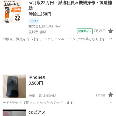
≪月収22万円・派遣社員≫機械操作・製造補
お願いし
ます
。 【サイズ… るもので全てとなり
ます
詳細は現地で
助
ご…
時給1,250円
日払い
株式会社BREXA Next
7月21日
提携サイト
茨城県 静駅
の検査、測定を行い
ます
。 ※クリーンル… ームでの作業となり
ます
。
・コネクタを… にセットして測定し
ます
） ・顕微鏡検査作… 人をご
茨城
常陸大宮市
静駅
その他
用意しており
ます
☆ 案件・求人に関… て美味しい食堂あり
ます
！ 1人
暮らしだと… れる...
iPhoneX
3,500円
神奈川県 本郷台駅
8月9日
ードが分からず開けなくなったので出品し
ます
。
神奈川
横浜市
本郷台駅
その他
ccピアス