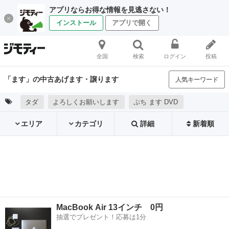
アプリならお得な情報を見逃さない！
インストール
アプリで開く
全国
検索
ログイン
投稿
「ます」の中古あげます・譲ります
人気キーワード
タダ
よろしくお願いします
ぷち ます DVD
エリア
カテゴリ
詳細
新着順
MacBook Air 13インチ 0円
抽選でプレゼント！応募は1分