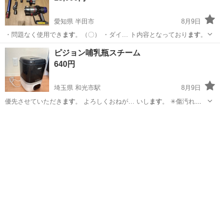
愛知県 半田市
8月9日
・問題なく使用でき
ます
。（〇） ・ダイ… ト内容となっており
ます
。
愛知
半田市
生活家電
ピジョン哺乳瓶スチーム
640円
埼玉県 和光市駅
8月9日
優先させていただき
ます
。 よろしくおねが… いし
ます
。 ✳︎傷汚れ
あ… 入れてお渡しになり
ます
。付属していた箱、… ずのお渡しにはな
埼玉
和光市
和光市駅
キッチン家電
り
ます
。すみません ✳… 程よろしくお願いし
ます
。 しばらく使っ…
，電源確認してあり...