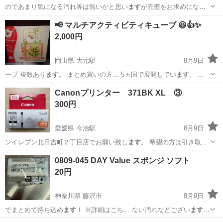
のであまり気になる汚れ等は無いかと思い
ます
が完璧をお求めになる
方はご遠慮ください…
佐賀
唐津市
靴
📢 マルチアクティビティキューブ 😆👍✨
2,000円
岡山県 大元駅
8月9日
ーブ 複数あり
ます
。 まとめ買いの方… 5ヵ国で展開してい
ます
。 確
認の為に一… 度開封しており
ます
が子供は、触ってお…
岡山
岡山市
大元駅
ベビー用品
ワールド
Canonプリンター 371BK XL ③
300円
愛媛県 今治駅
8月9日
ンイレブン北日吉町２丁目店でお願い致し
ます
。 希望の方は引き取り
希望日時を2〜…
愛媛
今治市
今治駅
プリンター
Canon
0809-045 DAY Value スポンジ ソフト
20円
神奈川県 藤沢市
8月9日
でまとめて持ち込め
ます
！ ※詳細はこち… ない汚れなどござい
ます
・詳細は現地で… お値引きは出来かね
ます
のでご了承願い 、ご購入を
神奈川
藤沢市
家庭用品
Value