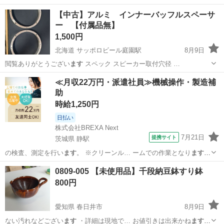
【中古】アルミ インナーバッフルスペーサ
ー 【付属品無】
1,500円
北海道 サッポロビール庭園駅
8月9日
閲覧ありがとうござい
ます
スペック スピーカー取付穴径 …
北海道
恵庭市
サッポロビール庭園駅
カーオーディオ
≪月収22万円・派遣社員≫機械操作・製造補
助
アルミ
時給1,250円
日払い
株式会社BREXA Next
7月21日
提携サイト
茨城県 静駅
の検査、測定を行い
ます
。 ※クリーンル… ームでの作業となり
ます
。
・コネクタを… にセットして測定し
ます
） ・顕微鏡検査作… 人をご
茨城
常陸大宮市
静駅
その他
0809-005 【未使用品】千段納豆鉢すり鉢
用意しており
ます
☆ 案件・求人に関… て美味しい食堂あり
ます
！ 1人
800円
暮らしだと… れる...
愛知県 春日井市
8月9日
ない汚れなどござい
ます
・詳細は現地で… お値引きは出来かね
ます
の