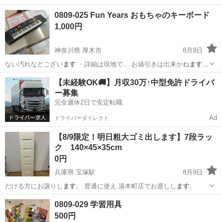
でご了承願い 、ご購入をお願いし
ます
。 【サイズ… るもので全てと
愛知
春日井市
調理器具
納豆
0809-025 Fun Years おもちゃのキーボード
なり
ます
詳細は現地でご…
1,000円
神奈川県 厚木市
8月9日
ない汚れなどござい
ます
・詳細は現地で… お値引きは出来かね
ます
の
でご了承願い 、ご購入をお願いし
ます
。 【サイズ… るもので全てと
神奈川
厚木市
おもちゃ
Fun
【未経験OK🚚】月収30万↑中型免許ドライバ
なり
ます
詳細は現地でご… ースに取り組んでい
ます
。 【引渡場… き
ー募集
る⽅に販...
完全週休2日で安定転職
Ad
ドライバーダイレクト
【8/9限定！明日粗大ゴミ出します】7段ラッ
ク 140×45×35cm
0円
兵庫県 宝塚駅
8月9日
だける方にお譲りし
ます
。 普通に使え 湯本町店でお渡しし
ます
。
兵庫
宝塚市
宝塚駅
収納家具
0809-029 学習用具
500円