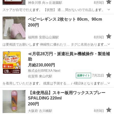
神奈川県 向ヶ丘遊園駅
8月9日
スケアが自宅で行え
ます
。 【状態】 通… 間がないので出品し
ます
。
神奈川
川崎市
向ヶ丘遊園駅
マッサージ器
ベビーレギンス 2枚セット 80cm、90cm
200円
福岡県 安部山公園駅
8月9日
は要相談でお願いし
ます
伸縮性に優れたリ… タグに名前があり
ます
の
で塗りつぶしてお… 渡しし
ます
※ユニクロは7…
福岡
北九州市
安部山公園駅
ベビー用品
≪月収28万円・派遣社員≫機械操作・製造補
助
月給230,000円
株式会社BREXA Next
7月21日
提携サイト
佐賀県 東山代駅
を着用していただき
ます
。 残業は予測する… ♪ 4勤2休となり
ます
が、
年間休日は12… 人をご用意しており
ます
☆ 案件・求人に関… りをし
佐賀
伊万里市
東山代駅
その他
【未使用品】スキー板用ワックススプレー
っかり評価し
ます
！ 「日払い制度… なたの毎日を応援し
ます
！ ＜こ
SPALDING 220ml
んなあなた… に正...
200円
大阪府 古川橋駅
8月9日