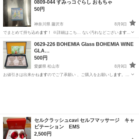
0809-044 すみっコぐらし おもちゃ
50円
神奈川県 藤沢市
8月9日
でまとめて持ち込め
ます
！ ※詳細はこち… ない汚れなどござい
ます
・詳細は現地で… お値引きは出来かね
ます
のでご了承願い 、ご購入を
神奈川
藤沢市
おもちゃ
すみっコぐらし
0629-226 BOHEMIA Glass BOHEMIA WINE
お願いし
ます
。 【サイズ… るもので全てとなり
ます
詳細は現地で
GLA…
ご…
500円
愛媛県 松山市
8月9日
お値引きは出来かね
ます
のでご了承願い 、ご購入をお願いし
ます
。
【サイズ… るもので全てとなり
ます
詳細は現地でご… 連携して運営
愛媛
松山市
食器
ワイングラス
してい
ます
。 粗⼤ごみ等の… のをリユースしてい
ます
。 ご理解とご
協… 力をお願い...
セルクラッシュcavi セルフマッサージ キャ
ビテーション EMS
2,500円