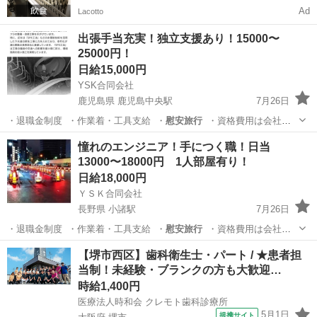
Ad
Lacotto
出張手当充実！独立支援あり！15000〜
25000円！
日給15,000円
YSK合同会社
鹿児島県 鹿児島中央駅
7月26日
・退職金制度 ・作業着・工具支給 ・
慰安旅行
・資格費用は会社負
担（社内事前審査…
鹿児島
鹿児島市
鹿児島中央駅
その他
設備工事
憧れのエンジニア！手につく職！日当
13000〜18000円 1人部屋有り！
日給18,000円
ＹＳＫ合同会社
長野県 小諸駅
7月26日
・退職金制度 ・作業着・工具支給 ・
慰安旅行
・資格費用は会社負
担（社内事前審査…
長野
小諸市
小諸駅
建築
設備工事
【堺市西区】歯科衛生士・パート / ★患者担
当制！未経験・ブランクの方も大歓迎…
時給1,400円
医療法人時和会 クレモト歯科診療所
5月1日
提携サイト