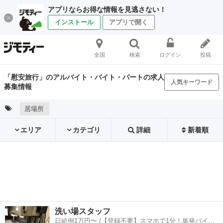
アプリならお得な情報を見逃さない！
インストール
アプリで開く
全国
検索
ログイン
投稿
「慰安旅行」のアルバイト・バイト・パートの求人
人気キーワード
募集情報
居場所
エリア
カテゴリ
詳細
新着順
洗い場スタッフ
日給例1万円〜 /【登録不要】スマホで1分！単発バイト