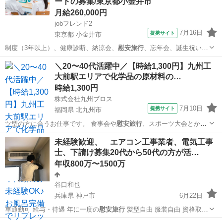
ートの募集/東京都小金井市
月給260,000円
jobフレンド2
7月16日
提携サイト
東京都 小金井市
制度（3年以上）、健康診断、納涼会、
慰安旅行
、忘年会、誕生祝い、
マッサージ、新人…
東京
小金井市
看護師
＼20〜40代活躍中／【時給1,300円】九州工
大前駅エリアで化学品の原材料の…
時給1,300円
株式会社九州ブロス
7月10日
提携サイト
福岡県 北九州市
ツ型の方に合うお仕事です。 食事会や
慰安旅行
、スポーツ大会とか定
期的にイベントを…
福岡
北九州市
仕分け
未経験歓迎、 エアコン工事業者、電気工事
士、下請け募集20代から50代の方が活…
年収800万〜1500万
谷口和也
兵庫県 神戸市
6月22日
車通勤可 給与・待遇 年に一度の
慰安旅行
髪型自由 服装自由 資格取
得…