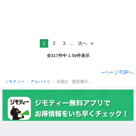
1
2
3
...
次へ
全317件中 1-50件表示
ページTOPへ
ジモティー
アルバイト
全国の「慰安旅行」