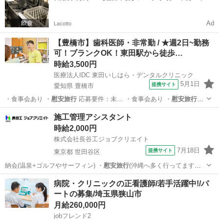
一括検索✨
Ad
Lacotto
【豊橋市】歯科医師・非常勤 / ★週2日~勤務
可！ブランクOK！東田駅から徒歩…
時給3,500円
医療法人IDC 東田いしはら・デンタルクリニック
5月1日
提携サイト
愛知県 豊橋市
・食事会あり ・
慰安旅行
応募要件：未… ・食事会あり ・
慰安旅行
〈資格〉歯科…
愛知
豊橋市
その他
施工管理アシスタント
時給2,000円
株式会社長谷工ジョブクリエイト
7月18日
提携サイト
東京都 世田谷区
納会(温泉+ゴルフやサーフィン) ・
慰安旅行
(沖縄へ多く行ってます。
過去はハワイ…
東京
世田谷区
大工
病院・クリニックの正看護師/若手活躍中!/パ
ートの募集/埼玉県狭山市
月給260,000円
jobフレンド2