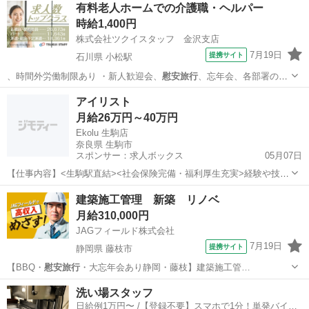
徳島
徳島市
文化の森駅
その他
有料老人ホームでの介護職・ヘルパー
時給1,400円
株式会社ツクイスタッフ 金沢支店
7月19日
提携サイト
石川県 小松駅
、時間外労働制限あり ・新人歓迎会、
慰安旅行
、忘年会、各部署の食
事会などたくさん…
石川
小松市
小松駅
その他
アイリスト
月給26万円～40万円
Ekolu 生駒店
奈良県 生駒市
スポンサー：求人ボックス
05月07日
【仕事内容】<生駒駅直結><社会保険完備・福利厚生充実>経験や技術
に応じてキャリアアップできる環境も魅力的!女性が長く安定して働け
正社員 / アルバイト・パート
建築施工管理 新築 リノベ
る環境Ekolu 生駒店(エコルイコマテン)からアイリスト(アイデザイナ
月給310,000円
ー・まつ毛エクステ)の求人...
JAGフィールド株式会社
7月19日
提携サイト
静岡県 藤枝市
【BBQ・
慰安旅行
・大忘年会あり静岡・藤枝】建築施工管…
静岡
藤枝市
その他
洗い場スタッフ
日給例1万円〜 /【登録不要】スマホで1分！単発バイト