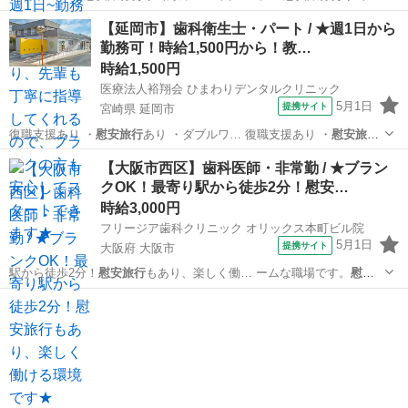
外 / …
大阪
吹田市
その他
【延岡市】歯科衛生士・パート / ★週1日から
勤務可！時給1,500円から！教…
時給1,500円
医療法人裕翔会 ひまわりデンタルクリニック
5月1日
提携サイト
宮崎県 延岡市
復職支援あり ・
慰安旅行
あり ・ダブルワ… 復職支援あり ・
慰安旅行
あり ・ダブルワ…
宮崎
延岡市
歯科衛生士
【大阪市西区】歯科医師・非常勤 / ★ブラン
クOK！最寄り駅から徒歩2分！慰安…
時給3,000円
フリージア歯科クリニック オリックス本町ビル院
5月1日
提携サイト
大阪府 大阪市
駅から徒歩2分！
慰安旅行
もあり、楽しく働… ームな職場です。
慰安
旅行
もあり、楽しく働…
大阪
大阪市
その他