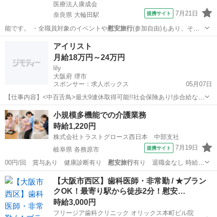
医療法人康成会
7月21日
提携サイト
奈良県 大輪田駅
能です。 ・全職員対象のイベントや
慰安旅行
(参加自由)もあり、それ
を楽しみに仕…
奈良
北葛城郡
大輪田駅
介護
アイリスト
月給18万円～24万円
lily
大阪府 堺市
スポンサー：求人ボックス
05月07日
【仕事内容】<中百舌鳥>最大9連休取得可能!!社会保険あり!歩合給なの
で稼げます!これからサロンを一緒に作り上げてくれるスタッフさん募
正社員 / アルバイト・パート
小規模多機能での介護業務
集!!カワイイ店内でオススメですよ!”lily(リリー)”からアイリスト(アイデ
時給1,220円
ザイナー・まつ毛...
株式会社トラストグロース西日本 中部支社
7月19日
提携サイト
岐阜県 各務原市
00円/回 賞与あり 健康診断有り
慰安旅行
有り 退職金なし 時給
1,050円…
岐阜
各務原市
介護
【大阪市西区】歯科医師・非常勤 / ★ブラン
クOK！最寄り駅から徒歩2分！慰安…
時給3,000円
フリージア歯科クリニック オリックス本町ビル院