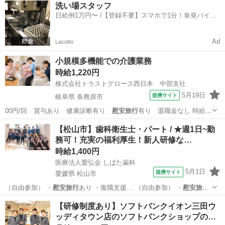
兵庫
神戸市
その他
引越し屋
洗い場スタッフ
日給例1万円〜 /【登録不要】スマホで1分！単発バイト
一括検索✨
Ad
Lacotto
小規模多機能での介護業務
時給1,220円
株式会社トラストグロース西日本 中部支社
5月19日
提携サイト
岐阜県 各務原市
00円/回 賞与あり 健康診断有り
慰安旅行
有り 退職金なし 時給
1,050円…
岐阜
各務原市
介護
【松山市】歯科衛生士・パート / ★週1日~勤
務可！充実の福利厚生！新人研修な…
時給1,400円
医療法人愛弘会 しばた歯科
5月1日
提携サイト
愛媛県 松山市
（自由参加） ・
慰安旅行
あり ・復職支援… （自由参加） ・
慰安旅行
あり ・復職支援…
愛媛
松山市
歯科衛生士
【研修制度あり】ソフトバンクイオン三田ウ
ッディタウン店のソフトバンクショップの…