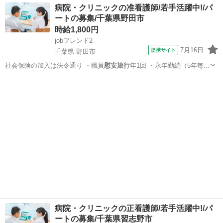
千葉
野田市
看護師
病院・クリニックの准看護師/若手活躍中!/パ
ートの募集/千葉県野田市
時給1,800円
jobフレンド2
7月16日
提携サイト
千葉県 野田市
社会保険の加入は法令通り ・職員
慰安旅行
年1回 ・永年勤続（5年毎に
病院全額…
千葉
野田市
看護師
病院・クリニックの正看護師/若手活躍中!/パ
ートの募集/千葉県習志野市