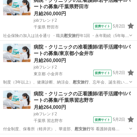
病院・クリニックの正看護師/若手活躍中!/パ
ートの募集/千葉県野田市
月給260,000円
jobフレンド2
5月2日
提携サイト
千葉県 野田市
社会保険の加入は法令通り ・職員
慰安旅行
年1回 ・永年勤続（5年毎に
病院全額…
千葉
野田市
看護師
病院・クリニックの准看護師/若手活躍中!/パ
ートの募集/東京都小金井市
月給260,000円
jobフレンド2
5月2日
提携サイト
東京都 小金井市
制度（3年以上）、健康診断、納涼会、
慰安旅行
、忘年会、誕生祝い、
マッサージ、新人…
東京
小金井市
看護師
病院・クリニックの正看護師/若手活躍中!/パ
ートの募集/千葉県習志野市
月給264,000円
jobフレンド2
5月2日
提携サイト
千葉県 習志野市
付金制度、保養所（軽井沢）、華道部、
慰安旅行
等 看護師資格
NOA・JAPA…