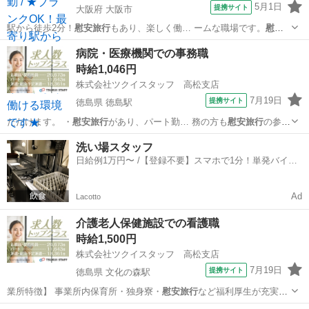
5月1日
提携サイト
大阪府 大阪市
駅から徒歩2分！
慰安旅行
もあり、楽しく働… ームな職場です。
慰安
旅行
もあり、楽しく働…
大阪
大阪市
その他
病院・医療機関での事務職
時給1,046円
株式会社ツクイスタッフ 高松支店
7月19日
提携サイト
徳島県 徳島駅
ただけます。 ・
慰安旅行
があり、パート勤… 務の方も
慰安旅行
の参加
が可能とな…
徳島
徳島市
徳島駅
その他
洗い場スタッフ
日給例1万円〜 /【登録不要】スマホで1分！単発バイト
一括検索✨
Ad
Lacotto
介護老人保健施設での看護職
時給1,500円
株式会社ツクイスタッフ 高松支店
7月19日
提携サイト
徳島県 文化の森駅
業所特徴】 事業所内保育所・独身寮・
慰安旅行
など福利厚生が充実し
ている働きやすい…