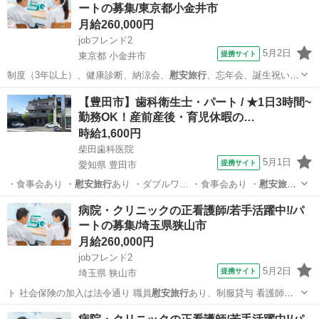
ートの募集/東京都小金井市
月給260,000円
jobフレンド2
5月2日
提携サイト
東京都 小金井市
制度（3年以上）、健康診断、納涼会、
慰安旅行
、忘年会、誕生祝い、
マッサージ、新人…
東京
小金井市
看護師
【豊田市】歯科衛生士・パート / ★1日3時間~
勤務OK！産前産後・育児休暇の…
時給1,600円
柴田歯科医院
5月1日
提携サイト
愛知県 豊田市
・食事会あり ・
慰安旅行
あり ・ダブルワ… ・食事会あり ・
慰安旅行
あり ・ダブルワ…
愛知
豊田市
歯科衛生士
病院・クリニックの正看護師/若手活躍中!/パ
ートの募集/埼玉県狭山市
月給260,000円
jobフレンド2
5月2日
提携サイト
埼玉県 狭山市
ト 社会保険の加入は法令通り 職員
慰安旅行
あり、制服貸与 看護師資
格 NO…
埼玉
狭山市
看護師