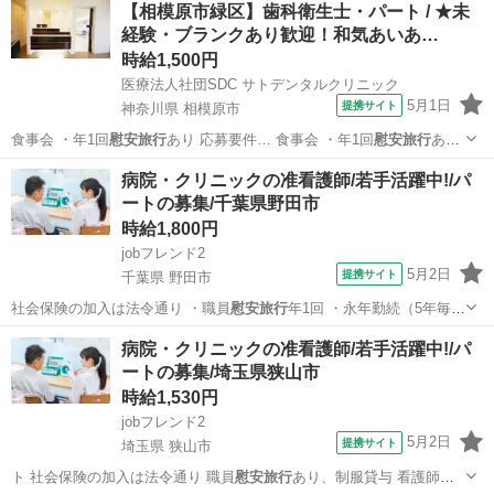
千葉
習志野市
看護師
【相模原市緑区】歯科衛生士・パート / ★未
経験・ブランクあり歓迎！和気あいあ…
時給1,500円
医療法人社団SDC サトデンタルクリニック
5月1日
提携サイト
神奈川県 相模原市
食事会 ・年1回
慰安旅行
あり 応募要件… 食事会 ・年1回
慰安旅行
あり
〈資格〉…
神奈川
相模原市
歯科衛生士
病院・クリニックの准看護師/若手活躍中!/パ
ートの募集/千葉県野田市
時給1,800円
jobフレンド2
5月2日
提携サイト
千葉県 野田市
社会保険の加入は法令通り ・職員
慰安旅行
年1回 ・永年勤続（5年毎に
病院全額…
千葉
野田市
看護師
病院・クリニックの准看護師/若手活躍中!/パ
ートの募集/埼玉県狭山市
時給1,530円
jobフレンド2
5月2日
提携サイト
埼玉県 狭山市
ト 社会保険の加入は法令通り 職員
慰安旅行
あり、制服貸与 看護師資