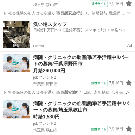
7月16日
提携サイト
埼玉県 狭山市
ト 社会保険の加入は法令通り 職員
慰安旅行
あり、制服貸与 看護師資
格 NO…
埼玉
狭山市
看護師
洗い場スタッフ
日給例1万円〜 /【登録不要】スマホで1分！単発バイト
一括検索✨
Ad
Lacotto
病院・クリニックの助産師/若手活躍中!/パー
トの募集/千葉県野田市
月給260,000円
jobフレンド2
7月16日
提携サイト
千葉県 野田市
ト 社会保険の加入は法令通り 職員
慰安旅行
年1回、永年勤続（5年毎に
病院全額負…
千葉
野田市
看護師
病院・クリニックの准看護師/若手活躍中!/パ
ートの募集/埼玉県狭山市
時給1,530円
jobフレンド2
7月16日
提携サイト
埼玉県 狭山市