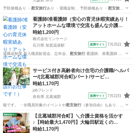
大阪府 堺市
予防接種あり ・
慰安旅行
あり ・退職金制… 予防接種あり ・
慰安旅行
あり ・退職金制…
大阪
堺市
歯科衛生士
看護師/准看護師（安心の育児休暇実績あり！
アットホームな環境で交流も盛んな介護…
時給1,200円
株式会社リンケージ
7月25日
提携サイト
石川県 加賀温泉駅
退職金制度 新入職員歓迎会、忘年会、
慰安旅行
看護師、准看護師 ※
普通自動車運…
石川
加賀市
加賀温泉駅
看護師
サービス付き高齢者向け住宅の介護職/ヘルパ
ー/(北葛城郡河合町)パート/サービ…
時給1,170円
jobフレンド
7月22日
提携サイト
奈良県 北葛城郡
能です。 ・全職員対象のイベントや
慰安旅行
（参加自由）もあり、そ
れを楽しみに仕…
奈良
北葛城郡
介護
【北葛城郡河合町】＼介護士資格を活かす
♪【時給最大1,470円】大輪田駅近くの…
時給1,170円