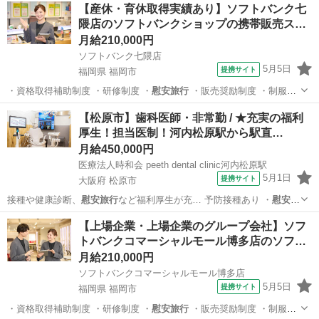
福岡
福岡市
携帯ショップ
【産休・育休取得実績あり】ソフトバンク七
隈店のソフトバンクショップの携帯販売ス…
月給210,000円
ソフトバンク七隈店
5月5日
提携サイト
福岡県 福岡市
・資格取得補助制度 ・研修制度 ・
慰安旅行
・販売奨励制度 ・制服貸
与 ・連休…
福岡
福岡市
携帯ショップ
【松原市】歯科医師・非常勤 / ★充実の福利
厚生！担当医制！河内松原駅から駅直…
月給450,000円
医療法人時和会 peeth dental clinic河内松原駅
5月1日
提携サイト
大阪府 松原市
接種や健康診断、
慰安旅行
など福利厚生が充… 予防接種あり ・
慰安旅
行
あり ・退職金制… 予防接種あり ・
慰安旅行
あり ・退職金制…
大阪
松原市
その他
【上場企業・上場企業のグループ会社】ソフ
トバンクコマーシャルモール博多店のソフ…
月給210,000円
ソフトバンクコマーシャルモール博多店
5月5日
提携サイト
福岡県 福岡市
・資格取得補助制度 ・研修制度 ・
慰安旅行
・販売奨励制度 ・制服貸