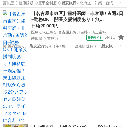
蓄制度 ◇健康診断 ◇慶弔金制度 ◇
慰安旅行
／北海道・沖縄・台湾・
グアムなど ◇…
兵庫
西宮市
携帯ショップ
【名古屋市東区】歯科医師・非常勤 / ★週2日
~勤務OK！開業支援制度あり！無…
日給20,000円
医療法人正翔会 名古屋あおい歯科・矯正歯科
5月1日
提携サイト
愛知県 名古屋市
健康診断あり ・
慰安旅行
あり（年1回） … 健康診断あり ・
慰安旅行
あり（年1回） …
愛知
名古屋市
その他