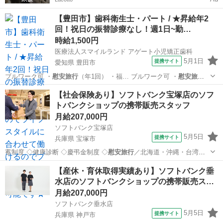
【豊田市】歯科衛生士・パート / ★昇給年2
回！祝日の振替診療なし！週1日~勤…
時給1,500円
医療法人スマイルランド アゲート小児矯正歯科
5月1日
提携サイト
愛知県 豊田市
ブルワーク可 ・
慰安旅行
（年1回） ・福… ブルワーク可 ・
慰安旅行
（年1回） ・福…
愛知
豊田市
歯科衛生士
【社会保険あり】ソフトバンク宝塚店のソフ
トバンクショップの携帯販売スタッフ
月給207,000円
ソフトバンク宝塚店
5月5日
提携サイト
兵庫県 宝塚市
蓄制度 ◇健康診断 ◇慶弔金制度 ◇
慰安旅行
／北海道・沖縄・台湾・
グアムなど ◇…
兵庫
宝塚市
携帯ショップ
【産休・育休取得実績あり】ソフトバンク垂
水店のソフトバンクショップの携帯販売ス…
月給207,000円
ソフトバンク垂水店
5月5日
提携サイト
兵庫県 神戸市