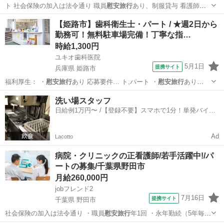
ト 社会保険の加入は法令通り 職員
慰安旅行
あり、制服貸与 看護師資
格 NO…
埼玉
狭山市
看護師
【姫路市】歯科衛生士・パート / ★週2日から
勤務可！無料駐車場完備！丁寧な指…
時給1,300円
ユキオ歯科医院
5月1日
提携サイト
兵庫県 姫路市
福利厚生： ・
慰安旅行
あり 応募要件… ト,パート ・
慰安旅行
あり
〈資格〉…
兵庫
姫路市
歯科衛生士
洗い場スタッフ
日給例1万円〜 /【登録不要】スマホで1分！単発バイト
一括検索✨
Ad
Lacotto
病院・クリニックの正看護師/若手活躍中!/パ
ートの募集/千葉県野田市
月給260,000円
jobフレンド2
7月16日
提携サイト
千葉県 野田市
社会保険の加入は法令通り ・職員
慰安旅行
年1回 ・永年勤続（5年毎に
病院全額…