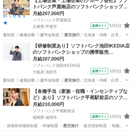
【上場企業・上場企業のグループ会社】ソフ
トバンク芦屋南店のソフトバンクショップ…
月給207,000円
ソフトバンク芦屋南店
5月5日
提携サイト
兵庫県 芦屋市
蓄制度 ◇健康診断 ◇慶弔金制度 ◇
慰安旅行
／北海道・沖縄・台湾・
グアムなど ◇…
兵庫
芦屋市
携帯ショップ
【研修制度あり】ソフトバンク池田IKEDIA店
のソフトバンクショップの携帯販売…
月給207,000円
ソフトバンク池田IKEDIA店
5月5日
提携サイト
大阪府 池田市
蓄制度 ◇健康診断 ◇慶弔金制度 ◇
慰安旅行
／北海道・沖縄・台湾・
グアムなど ◇…
大阪
池田市
携帯ショップ
【各種手当（家族・役職・インセンティブな
ど）あり】ソフトバンク平尾駅前店のソフ…
月給210,000円
ソフトバンク平尾駅前店
5月5日
提携サイト
福岡県 福岡市
・資格取得補助制度 ・研修制度 ・
慰安旅行
・販売奨励制度 ・制服貸
与 ・連休…