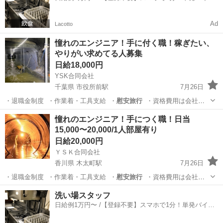
一括検索✨
Ad
Lacotto
憧れのエンジニア！手に付く職！稼ぎたい、
やりがい求めてる人募集
日給18,000円
YSK合同会社
千葉県 市役所前駅
7月26日
・退職金制度 ・作業着・工具支給 ・
慰安旅行
・資格費用は会社負
担（社内事前審査…
千葉
千葉市
市役所前駅
建築
設備工事
憧れのエンジニア！手につく職！日当
15,000〜20,000/1人部屋有り
日給20,000円
ＹＳＫ合同会社
香川県 木太町駅
7月26日
・退職金制度 ・作業着・工具支給 ・
慰安旅行
・資格費用は会社負
担（社内事前審査…
香川
高松市
木太町駅
建築
設備工事
洗い場スタッフ
日給例1万円〜 /【登録不要】スマホで1分！単発バイト
一括検索✨