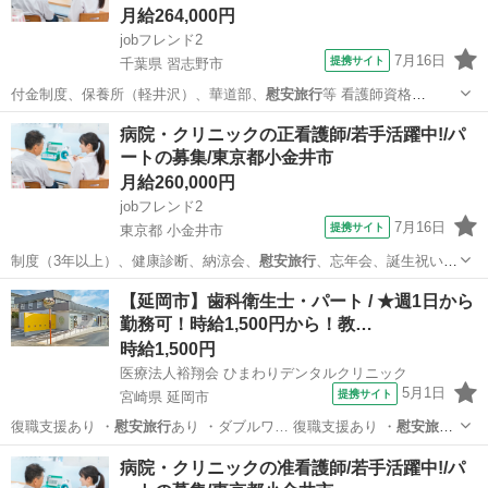
月給264,000円
jobフレンド2
7月16日
提携サイト
千葉県 習志野市
付金制度、保養所（軽井沢）、華道部、
慰安旅行
等 看護師資格
NOA・JAPA…
千葉
習志野市
看護師
病院・クリニックの正看護師/若手活躍中!/パ
ートの募集/東京都小金井市
月給260,000円
jobフレンド2
7月16日
提携サイト
東京都 小金井市
制度（3年以上）、健康診断、納涼会、
慰安旅行
、忘年会、誕生祝い、
マッサージ、新人…
東京
小金井市
看護師
【延岡市】歯科衛生士・パート / ★週1日から
勤務可！時給1,500円から！教…
時給1,500円
医療法人裕翔会 ひまわりデンタルクリニック
5月1日
提携サイト
宮崎県 延岡市
復職支援あり ・
慰安旅行
あり ・ダブルワ… 復職支援あり ・
慰安旅行
あり ・ダブルワ…
宮崎
延岡市
歯科衛生士
病院・クリニックの准看護師/若手活躍中!/パ