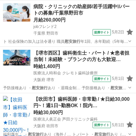
格 NO…
埼玉
狭山市
看護師
病院・クリニックの助産師/若手活躍中!/パー
トの募集/千葉県野田市
月給260,000円
jobフレンド2
5月2日
提携サイト
千葉県 野田市
ト 社会保険の加入は法令通り 職員
慰安旅行
年1回、永年勤続（5年毎に
病院全額負…
千葉
野田市
看護師
【堺市西区】歯科衛生士・パート / ★患者担
当制！未経験・ブランクの方も大歓迎…
時給1,400円
医療法人時和会 クレモト歯科診療所
5月1日
提携サイト
大阪府 堺市
予防接種あり ・
慰安旅行
あり ・退職金制… 予防接種あり ・
慰安旅行
あり ・退職金制…
大阪
堺市
歯科衛生士
【吹田市】歯科医師・非常勤 / ★日給30,000
円~！週1日~勤務OK！院内…
時給30,000円
医療法人眞正会 芦田クリニック歯科
5月1日
提携サイト
大阪府 吹田市
福利厚生： ・
慰安旅行
あり（海外 / … ト,パート ・
慰安旅行
あり（海