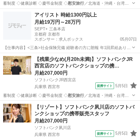
蓄制度 ◇健康診断 ◇慶弔金制度 ◇
慰安旅行
／北海道・沖縄・台湾・
グアムなど ◇…
兵庫
神戸市
携帯ショップ
アイリスト 時給1300円以上
月給19万円～28万円
SEPT+ 三条本店
京都府 京都市
スポンサー：求人ボックス
05月07日
【仕事内容】<三条>社会保険完備 経験者の方に朗報 年1回昇給あり・
有給休暇あり・長く勤められる環境の整ったサロン SEPT+ 三条本店
正社員 / アルバイト・パート
【残業少なめ(月20h未満)】ソフトバンクJR
(セプトプラス サンジョウホンテン)”からアイデザイナー(アイラッシ
西宮店のソフトバンクショップの携…
ュ・まつ毛エクステ)の求人...
月給207,000円
ソフトバンクJR西宮店
5月5日
提携サイト
兵庫県 西宮市
蓄制度 ◇健康診断 ◇慶弔金制度 ◇
慰安旅行
／北海道・沖縄・台湾・
グアムなど ◇…
兵庫
西宮市
携帯ショップ
【リゾート】ソフトバンク夙川店のソフトバ
ンクショップの携帯販売スタッフ
月給207,000円
ソフトバンク夙川店
5月5日
提携サイト
兵庫県 西宮市