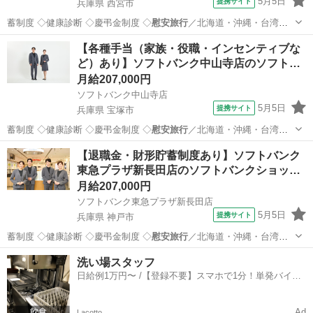
5月5日
提携サイト
兵庫県 西宮市
蓄制度 ◇健康診断 ◇慶弔金制度 ◇
慰安旅行
／北海道・沖縄・台湾・
グアムなど ◇…
兵庫
西宮市
携帯ショップ
【各種手当（家族・役職・インセンティブな
ど）あり】ソフトバンク中山寺店のソフト…
月給207,000円
ソフトバンク中山寺店
5月5日
提携サイト
兵庫県 宝塚市
蓄制度 ◇健康診断 ◇慶弔金制度 ◇
慰安旅行
／北海道・沖縄・台湾・
グアムなど ◇…
兵庫
宝塚市
携帯ショップ
【退職金・財形貯蓄制度あり】ソフトバンク
東急プラザ新長田店のソフトバンクショッ…
月給207,000円
ソフトバンク東急プラザ新長田店
5月5日
提携サイト
兵庫県 神戸市
蓄制度 ◇健康診断 ◇慶弔金制度 ◇
慰安旅行
／北海道・沖縄・台湾・
グアムなど ◇…
兵庫
神戸市
携帯ショップ
洗い場スタッフ
日給例1万円〜 /【登録不要】スマホで1分！単発バイト
一括検索✨
Ad
Lacotto