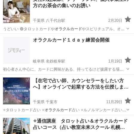
みたい！
オラクルカード
買っただけでま… していない
オラクルカー
方のお茶会の集いのお誘い
ド
もってるけど、…
千葉県 八千代台駅
2月20日
うどいい 🟢タロットカードや
オラクルカード
やスピリチュアル、オカ
ルト、呪術、…
千葉
八千代市
八千代台駅
その他
お茶会
オラクルカード１ｄａｙ練習会開催
岐阜県 名鉄岐阜駅
1月19日
初心者さん中心に、カードに興味がある、持ってるけど披露する場が
無いなど一緒に練習しませんか。ミスト体験付きのレッスン皆さんと
岐阜
岐阜市
名鉄岐阜駅
その他
オラクルカード
【在宅で占い師、カウンセラーをしたい方
練習していきましょう。
へ】オンラインで起業する方法を伝授しま
す！
千葉県 千葉市
11月29日
⭐️タロットカード占い ⭐️
オラクルカード
占い ⭐️ルノルマンカード占い
…
千葉
千葉市
その他
マヤ暦
✧通信講座 タロット占い＆オラクルカード
占いコース（占い教室未来スクール 札幌…