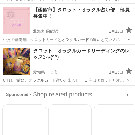
できるコースを開設…
北海道
札幌市
占い
【函館市】タロット・オラクル占い部 部員
募集中！
北海道 函館駅
2月12日
い方の基礎編 - タロットカードと
オラクルカード
の違いと使い方の基
本 -お気に入り…
北海道
函館市
函館駅
その他
オラクル
タロット・オラクルカードリーディングのレ
ッスン⭐︎(^^)
愛知県 一宮市
1月23日
0年ほど前に、
オラクルカード
占いと出会い、… 今はタロットと
オラ
クルカード
で、日々自分の…
愛知
一宮市
その他
オラクルカード