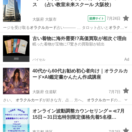
ス （占い教室未来スクール 大阪校）
7月24日
提携サイト
大阪府 大阪市
ージを受け取る
オラクルカード
占い――― … タロット占いと
オラクル
カード
占いの2つの資…
大阪
大阪市
占い
古い着物に海外需要!?高価買取が相次ぐ理由
眠った着物が宝物に!?驚きの買取額が続出
Ad
バイセル
40代から60代お勧め初心者向け｜オラクルカ
ード×AI鑑定書かんたん作成講座
大阪府 住道駅
7月7日
さい。
オラクルカード
が好きな方、占… 方へ。
オラクルカード
のメ
ッセージを… 座内容】 ・
オラクルカード
リーディングの… ックコー
大阪
大東市
住道駅
その他
オラクルカード
オンライン波動調整カウンセリング＝≪7月
ス
オラクルカード
とChatGP… すすめ】 ・
オラクルカード
初心者の方
15日～31日迄特別限定価格先着5名様…
…
東京都 港区
7月2日