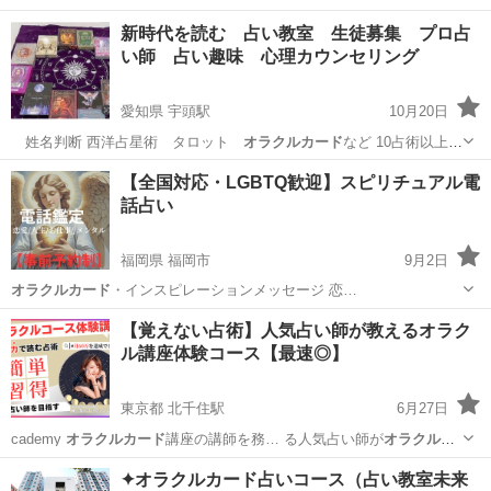
✨️お悩み相談…
大阪
堺市
タロット
タロット占い
新時代を読む 占い教室 生徒募集 プロ占
い師 占い趣味 心理カウンセリング
愛知県 宇頭駅
10月20日
姓名判断 西洋占星術 タロット
オラクルカード
など 10占術以上
料金 ⭐︎格…
愛知
岡崎市
宇頭駅
その他
占い師
【全国対応・LGBTQ歓迎】スピリチュアル電
話占い
福岡県 福岡市
9月2日
オラクルカード
・インスピレーションメッセージ 恋…
福岡
福岡市
占い
スピリチュアル
【覚えない占術】人気占い師が教えるオラク
ル講座体験コース【最速◎】
東京都 北千住駅
6月27日
cademy
オラクルカード
講座の講師を務… る人気占い師が
オラクルカ
ード
の知識・リーデ… がお届けする"
オラクルカード
講座"では何か…
東京
足立区
北千住駅
占い
占い師
✦オラクルカード占いコース（占い教室未来
グを体験 ❷
オラクルカード
占いを体感 … をお届け ❹
オラクルカード