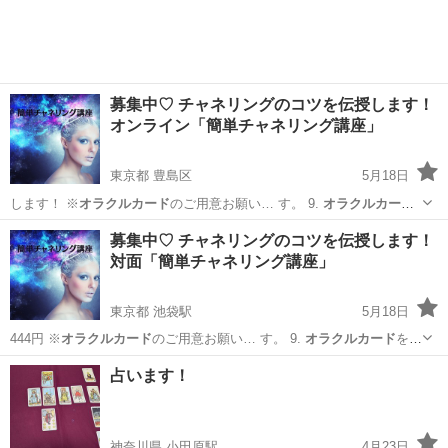
募集中♡ チャネリングのコツを伝授します！
オンライン「簡単チャネリング講座」
東京都 豊島区
5月18日
します！ ※
オラクルカード
のご用意お願い… す。 9.
オラクルカード
を使用した練習…
東京
豊島区
その他
チャネリング
募集中♡ チャネリングのコツを伝授します！
対面「簡単チャネリング講座」
東京都 池袋駅
5月18日
444円 ※
オラクルカード
のご用意お願い… す。 9.
オラクルカード
を使
用した練習…
東京
豊島区
池袋駅
その他
チャネリング
占います！
神奈川県 小田原駅
4月23日