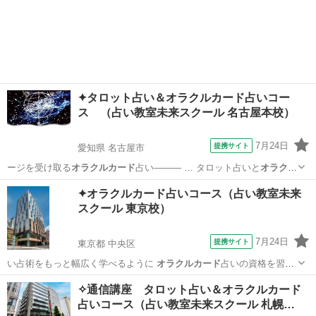
✦タロット占い＆オラクルカード占いコー
ス （占い教室未来スクール 名古屋本校）
7月24日
提携サイト
愛知県 名古屋市
ージを受け取る
オラクルカード
占い――― … タロット占いと
オラクル
カード
占いの2つの資…
愛知
名古屋市
占い
✦オラクルカード占いコース（占い教室未来
スクール 東京校）
7月24日
提携サイト
東京都 中央区
い占術をもっと幅広く学べるように
オラクルカード
占いの資格を習得
できるコースを開設…
東京
中央区
占い
✧通信講座 タロット占い＆オラクルカード
占いコース（占い教室未来スクール 札幌…