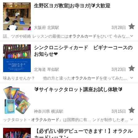
設いたしました。 …
大阪
大阪市
占い
生野区ヨガ教室|お寺ヨガ|🔰大歓迎
大阪府 北巽駅
3月28日
話、ツボや経絡 レッスンの最後には
オラクルカード
をひいて 今みなさ
んに必要なメッセ…
大阪
東大阪市
北巽駅
ヨガ
お寺
シンクロニシティカード ビギナーコースの
お知らせ❤
北海道 琴似駅
3月23日
味ありませんか？ 他の方と違った
オラクルカード
を使ってみたい
と思いませんか？ …
北海道
札幌市
琴似駅
その他
オラクルカード
🔰サイキックタロット講座お試し体験🔰
神奈川県 横浜駅
3月15日
ックタロット・
オラクルカード
』は国際的に有… ンドが制作した
オラ
クルカード
の要素を含み、… キックタロット
オラクルカード
） ・タロ
神奈川
横浜市
横浜駅
タロット
オンライン
【必ず占い師デビューできます！】オラクル
ッ…
カードレッスン