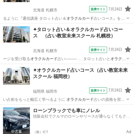
7月24日
提携サイト
北海道 札幌市
るように『通信講座 タロット占い＆
オラクルカード
占いコース』を開
設いたしました。 …
北海道
札幌市
占い
✦タロット占い＆オラクルカード占いコー
ス （占い教室未来スクール 札幌校）
7月24日
提携サイト
北海道 札幌市
ージを受け取る
オラクルカード
占い――― … タロット占いと
オラクル
カード
占いの2つの資…
北海道
札幌市
占い
✦オラクルカード占いコース（占い教室未来
スクール 福岡校）
7月24日
提携サイト
福岡県 福岡市
い占術をもっと幅広く学べるように
オラクルカード
占いの資格を習得
できるコースを開設…
福岡
福岡市
占い
ローンブラックでも車にノレル
信販会社でクルマのローンやリースが通らなくてもクル
マをご利用いただけるサービスがあります！
Ad
（株）ICT