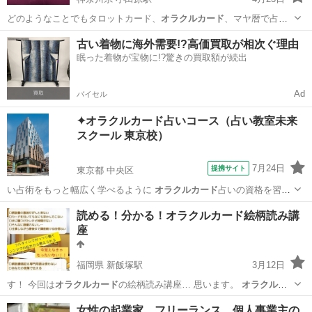
どのようなことでもタロットカード、
オラクルカード
、マヤ暦で占い
ます。 ご希望の方…
神奈川
小田原市
小田原駅
その他
マヤ暦
古い着物に海外需要!?高価買取が相次ぐ理由
眠った着物が宝物に!?驚きの買取額が続出
Ad
バイセル
✦オラクルカード占いコース（占い教室未来
スクール 東京校）
7月24日
提携サイト
東京都 中央区
い占術をもっと幅広く学べるように
オラクルカード
占いの資格を習得
できるコースを開設…
東京
中央区
占い
読める！分かる！オラクルカード絵柄読み講
座
福岡県 新飯塚駅
3月12日
す！ 今回は
オラクルカード
の絵柄読み講座… 思います。
オラクルカ
ード
をまだ持ってい… 最近よく聞く
オラクルカード
って何？ 可… て
福岡
飯塚市
新飯塚駅
その他
コマ
女性の起業家、フリーランス、個人事業主の