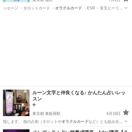
ッセージ ・タロットカード ・
オラクルカード
・ESR ・音叉ヒーリン
グ …
東京
港区
その他
波動
ルーン文字と仲良くなる♪ かんたん占いレッ
スン
東京都 東銀座駅
6月19日
指します。 他の占術（タロットや
オラクルカード
など）とも組み合わ
せがしやすく、セ…
東京
中央区
東銀座駅
占い
ルーン