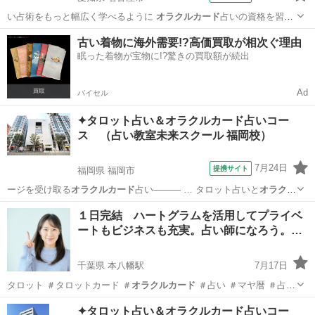
い占術をもっと幅広く学べるように
オラクルカード
占いの資格を習得
できるコースを開設…
愛知
名古屋市
占い
古い着物に海外需要!?高価買取が相次ぐ理由
眠った着物が宝物に!?驚きの買取額が続出
Ad
バイセル
✦タロット占い＆オラクルカード占いコー
ス （占い教室未来スクール 福岡校）
7月24日
提携サイト
福岡県 福岡市
ージを受け取る
オラクルカード
占い――― … タロット占いと
オラクル
カード
占いの2つの資…
福岡
福岡市
占い
１日完結 ハートグラムを活用してプライベ
ートもビジネスも充実。占い師になろう。…
千葉県 本八幡駅
7月17日
タロット ＃タロットカード ＃
オラクルカード
＃占い ＃マヤ暦 ＃占い
…
千葉
市川市
本八幡駅
その他
占い師
✦タロット占い＆オラクルカード占いコー