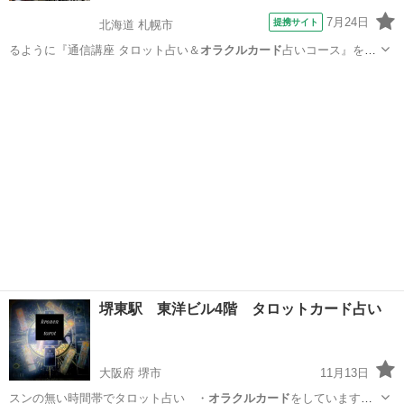
7月24日
提携サイト
北海道 札幌市
るように『通信講座 タロット占い＆
オラクルカード
占いコース』を開
設いたしました。 …
北海道
札幌市
占い
堺東駅 東洋ビル4階 タロットカード占い
大阪府 堺市
11月13日
スンの無い時間帯でタロット占い ・
オラクルカード
をしています、