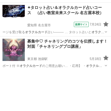
・…
東京
豊島区
その他
チャネリング
✦タロット占い＆オラクルカード占いコー
ス （占い教室未来スクール 名古屋本校）
7月24日
提携サイト
愛知県 名古屋市
ージを受け取る
オラクルカード
占い――― … タロット占いと
オラクル
カード
占いの2つの資…
愛知
名古屋市
占い
募集中♡ チャネリングのコツを伝授します！
対面「チャネリングプロ講座」
東京都 池袋駅
5月18日
ポート付 ※
オラクルカード
のご用意お願い… ・応用】 ・
オラクルカ
ード
を使ったチャネ…
東京
豊島区
池袋駅
その他
チャネリング