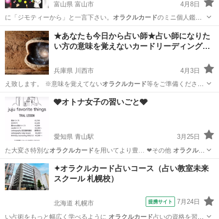
富山県 富山市
4月8日
に「ジモティーから」と一言下さい。
オラクルカード
のミニ個人鑑定
も無料で追加したしま…
富山
富山市
その他
アートセラピー
★あなたも今日から占い師★占い師になりた
い方の意味を覚えないカードリーディング…
兵庫県 川西市
4月3日
え致します。 ※意味を覚えてない
オラクルカード
等をご準備くださ
い！ ※レッスン…
兵庫
川西市
占い
占い師
🩶オトナ女子の習いごと🩶
愛知県 青山駅
3月25日
た大変さ特別な
オラクルカード
を用いてより豊… ❤︎その他
オラクルカ
ード
のひきかた、数…
愛知
半田市
青山駅
その他
レッスン
✦オラクルカード占いコース（占い教室未来
スクール 札幌校）
7月24日
提携サイト
北海道 札幌市
い占術をもっと幅広く学べるように
オラクルカード
占いの資格を習得