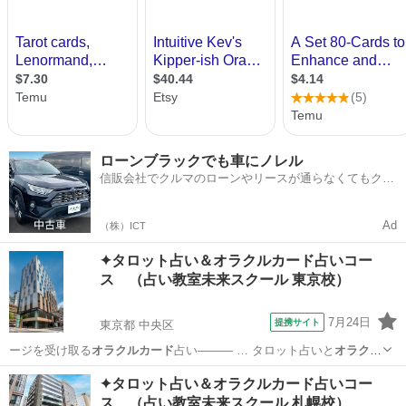
ローンブラックでも車にノレル
信販会社でクルマのローンやリースが通らなくてもクル
マをご利用いただけるサービスがあります！
Ad
（株）ICT
✦タロット占い＆オラクルカード占いコー
ス （占い教室未来スクール 東京校）
7月24日
提携サイト
東京都 中央区
ージを受け取る
オラクルカード
占い――― … タロット占いと
オラクル
カード
占いの2つの資…
東京
中央区
占い
✦タロット占い＆オラクルカード占いコー
ス （占い教室未来スクール 札幌校）