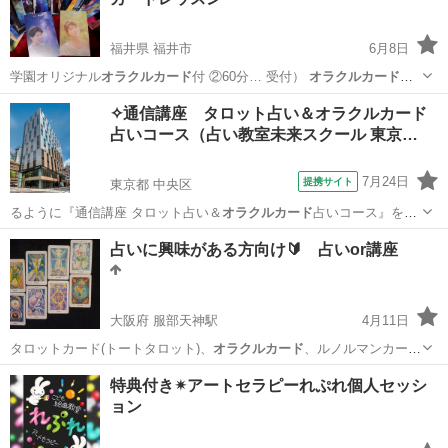
福井県 福井市
6月8日
学園オリジナル
オラクルカード
付 ②60分… 受付）
オラクルカード
の
切り方、リー…
福井
福井市
その他
オラクルカード
✧通信講座 タロット占い＆オラクルカード
占いコース（占い教室未来スクール 東京…
7月24日
提携サイト
東京都 中央区
るように『通信講座 タロット占い＆
オラクルカード
占いコース』を開
設いたしました。 …
東京
中央区
占い
占いに興味がある方向け🔰 占いor講座
大阪府 服部天神駅
4月11日
タロットカード(トートタロット)、
オラクルカード
、ルノルマンカー
ド、西洋占星術、ア…
大阪
豊中市
服部天神駅
占い
占い師
特典付き✴︎アートセラピーれぷれ個人セッシ
ョン