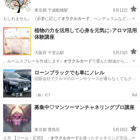
東京都 千歳船橋駅
6月11日
もしれません。 （必要に応じて
オラクルカード
、ペンデュラムなども
使用させていた…
東京
世田谷区
千歳船橋駅
セラピー
数秘術
植物の力を活用して心身を元気に♪アロマ活用
体験講座
大阪府 千里山駅
5月23日
、ルームスプレーを作成します♪
オラクルカード
で選んだ精油からの
メッセージカード…
大阪
吹田市
千里山駅
生活知識
ローンブラックでも車にノレル
信販会社でクルマのローンやリースが通らなくてもクル
マをご利用いただけるサービスがあります！
Ad
（株）ICT
募集中♡マンツーマンチャネリングプロ講座
東京都 豊島区
5月18日
り方 【ツール・応用】 ・
オラクルカード
を使ったチャネリング方法