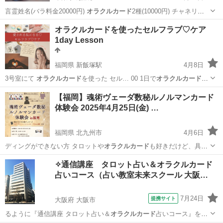
言霊姓名(バラ料金20000円)
オラクルカード
2種(10000円) チャネリン
グ…
千葉
木更津市
巌根駅
占い
占い師
オラクルカードを使ったセルフラブ♡ケア
1day Lesson
福岡県 新飯塚駅
4月8日
3号室にて
オラクルカード
を使った セル… 00 1日で
オラクルカード
を
読めるように… ります❣️
オラクルカード
というとフワフ…
福岡
飯塚市
新飯塚駅
占い
オラクルカード
【福岡】魂術ヴェーダ数秘ルノルマンカード
体験会 2025年4月25日(金) …
福岡県 北九州市
4月6日
ディングができない方 タロットや
オラクルカード
も好きだけど、具体
的なリーディング…
福岡
北九州市
占い
ルノルマンカード
✧通信講座 タロット占い＆オラクルカード
占いコース（占い教室未来スクール 大阪…
7月24日
提携サイト
大阪府 大阪市
るように『通信講座 タロット占い＆
オラクルカード
占いコース』を開