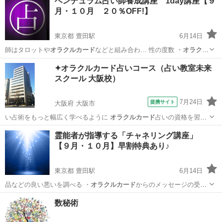
ペンデュラム占い師養成講座 1day講座【９
月・１０月 ２０％OFF!】
東京都 豊田駅
6月14日
師はタロットや
オラクルカード
などと組み合わ… 性の度数 ・
オラクル
カード
で実践 …
東京
日野市
豊田駅
その他
ダウジング
✦オラクルカード占いコース（占い教室未来
スクール 大阪校）
7月24日
提携サイト
大阪府 大阪市
い占術をもっと幅広く学べるように
オラクルカード
占いの資格を習得
できるコースを開設…
大阪
大阪市
占い
霊能者が指導する「チャネリング講座」
【９月・１０月】早割特典あり♪
東京都 豊田駅
6月14日
品などの良い悪いを調べる ・
オラクルカード
からのメッセージの受け
取り方 …
東京
日野市
豊田駅
その他
チャネリング
数秘術