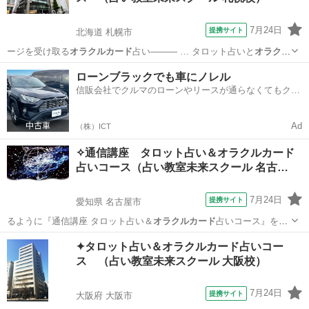
7月24日
提携サイト
北海道 札幌市
ージを受け取る
オラクルカード
占い――― … タロット占いと
オラクル
カード
占いの2つの資…
北海道
札幌市
占い
ローンブラックでも車にノレル
信販会社でクルマのローンやリースが通らなくてもクル
マをご利用いただけるサービスがあります！
Ad
（株）ICT
✧通信講座 タロット占い＆オラクルカード
占いコース（占い教室未来スクール 名古…
7月24日
提携サイト
愛知県 名古屋市
るように『通信講座 タロット占い＆
オラクルカード
占いコース』を開
設いたしました。 …
愛知
名古屋市
占い
✦タロット占い＆オラクルカード占いコー
ス （占い教室未来スクール 大阪校）
7月24日
提携サイト
大阪府 大阪市