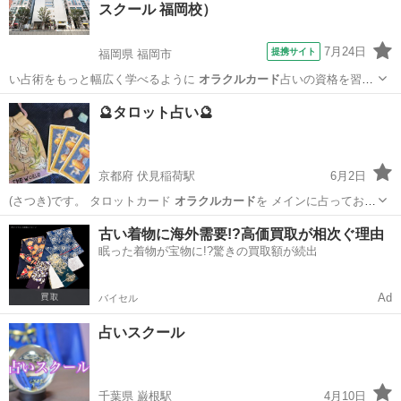
スクール 福岡校）
を引いてみよ...
7月24日
提携サイト
福岡県 福岡市
い占術をもっと幅広く学べるように
オラクルカード
占いの資格を習得
できるコースを開設…
福岡
福岡市
占い
🔮タロット占い🔮
京都府 伏見稲荷駅
6月2日
(さつき)です。 タロットカード
オラクルカード
を メインに占っており
ます🔮 人…
京都
京都市
伏見稲荷駅
タロット
タロット占い
古い着物に海外需要!?高価買取が相次ぐ理由
眠った着物が宝物に!?驚きの買取額が続出
Ad
バイセル
占いスクール
千葉県 巌根駅
4月10日