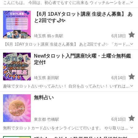
こんにちは。 今回は、初心者でもすぐに出来る ウィッチルーンをオス
スメします🔮 「占い経験ゼロでも大丈夫」 「覚える量が少ないので始
東京
中央区
東銀座駅
タロット
初心者
【6月 1DAYタロット講座 生徒さん募集】 あ
めやすい」 「イベントやマルシェですぐ活用できる」 「人を笑顔にで
と2回です🌙✨
きる占術」 ...
埼玉県 鶴ヶ島駅
6月18日
【6月 1DAYタロット講座 生徒さん募集】 あと2回です🌙✨ 「カードの
意味を覚える」だけではなく “感じる・受け取る・読む”を 体感してい
埼玉
川越市
鶴ヶ島駅
タロット
講座
New❗️タロット入門講座❗️火曜・土曜☆無料鑑
く時間 タロット初心者の方も 持っているけど使えていない方も 自己
定付❗️
流から一歩深...
埼玉県 新田駅
6月14日
趣味でタロット占いやってみたい！ 自分を占ってみたい！ いずれは、
人を占ってみたい！ タロットの世界にどっぷり浸かってみたい！ な
埼玉
草加市
新田駅
タロット
趣味
無料占い
ど… まったくの初心者の方 または タロットカード持っているけど 独
学だめだった…そんな方！...
東京都 竹橋駅
6月10日
無料でタロットカード占いをオンラインにて行います。 やり取りはジ
モティーのメッセージ機能を使用します。 占い方法はおみくじ感覚の
東京
千代田区
竹橋駅
タロット
タロット占い