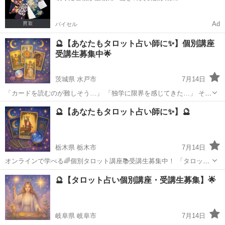
Ad
バイセル
🔮【あなたもタロット占い師に✨】個別講座
受講生募集中🌟
茨城県 水戸市
7月14日
「カードを読むのが難しそう…」 「独学に限界を感じてきた…」 そん
なあなたへ—— マンツーマンでじっくり学べる、オンライン限定のタ
茨城
水戸市
タロット
タロット占い
🔮【あなたもタロット占い師に✨】🔮
ロット占い個別講座がスタートします🌈 📌【こんな方におすすめ】 ✅
はじめてタロ...
栃木県 栃木市
7月14日
オンラインで学べる🌈個別タロット講座📚受講生募集中！ 「タロット
占いが好き💗でも、読み方が難しそう…」 「いつか占い師として活動
栃木
栃木市
タロット
🔮【タロット占い個別講座・受講生募集】🌟
してみたい💫」 そんなあなたへ✨ 初心者さんも安心🌱マンツーマンで
しっかり学べる ...
岐阜県 岐阜市
7月14日