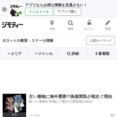
アプリならお得な情報を見逃さない！
インストール
アプリで開く
全国
検索
ログイン
投稿
タロットの教室・スクール情報
人気キーワード
エリア
ジャンル
詳細
新着順
古い着物に海外需要!?高価買取が相次ぐ理由
眠った着物が宝物に!?驚きの買取額が続出
Ad
バイセル