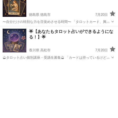
徳島県 徳島市
7月20日
〜自分だけの特別な力を目覚めさせる時間〜 「タロットカード、興味
はあるけど難しそう…」 「自分のペースでじっくり学びたい」 「占い
徳島
徳島市
タロット
タロット占い
🌟【あなたもタロット占いができるようにな
を仕事にしたい！」 そんなあなたへ🌙 1対1でしっかり学べる✨タロッ
る！】🌟
ト占い個...
香川県 高松市
7月20日
🔮タロット占い個別講座・受講生募集🔮 「カードは持っているけど、
読み解き方がわからない…」 「本やネットでは限界を感じる…」 「も
香川
高松市
タロット
タロット占い
っと深く、タロットの世界を学びたい✨」 そんなあなたへ―― 一人ひ
とりのペー...