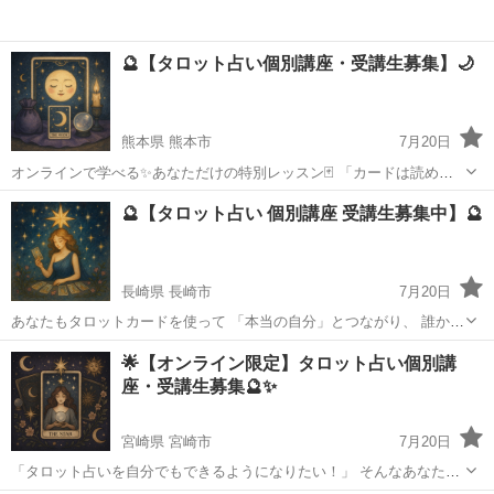
🔮【タロット占い個別講座・受講生募集】🌙
熊本県 熊本市
7月20日
オンラインで学べる✨あなただけの特別レッスン🃏 「カードは読める
けど、自信がない…」 「もっと深くリーディングできるようになりた
熊本
熊本市
タロット
タロット占い
🔮【タロット占い 個別講座 受講生募集中】🔮
い！」 「占いを仕事にしたいけど、どう始めればいい？」 そんなあな
たのための個別講座...
長崎県 長崎市
7月20日
あなたもタロットカードを使って 「本当の自分」とつながり、 誰かの
心にそっと光を灯せるようになりませんか？✨ 🌟初心者さん大歓迎🌟
長崎
長崎市
タロット
タロット占い
🌟【オンライン限定】タロット占い個別講
カードの意味がわからなくても大丈夫。 一枚一枚をじっくり丁寧に、
座・受講生募集🔮✨
あなたのペ...
宮崎県 宮崎市
7月20日
「タロット占いを自分でもできるようになりたい！」 そんなあなたの
ための【完全マンツーマン講座】がスタートします💫 🧙‍♀️初心者さん大