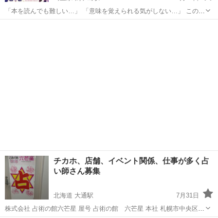
「本を読んでも難しい…」 「意味を覚えられる気がしない…」 この講
座は そんな方にこそ受けてほしい 1DAYタロット講座です🔮
埼玉
川越市
鶴ヶ島駅
タロット
講座
〜・〜・〜・〜・〜・〜・〜・〜・〜・〜 この講座は テキストのない
体感型・直感重視の講座 ...
チカホ、店舗、イベント関係、仕事が多く占
い師さん募集
北海道 大通駅
7月31日
株式会社 占術の館六芒星 屋号 占術の館 六芒星 本社 札幌市中央区南