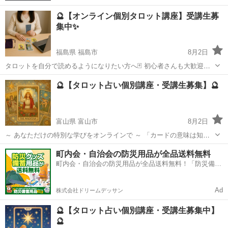
🔮【オンライン個別タロット講座】受講生募
集中✨
福島県 福島市
8月2日
タロットを自分で読めるようになりたい方へ🃏 初心者さんも大歓迎！
マンツーマンで丁寧に指導します💫 ✔ カードの意味が覚えられない ✔
福島
福島市
タロット
オンライン
🔮【タロット占い個別講座・受講生募集】🔮
自分や身近な人を占えるようになりたい ✔ カードを通して心の声にア
クセスしたい...
富山県 富山市
8月2日
～ あなただけの特別な学びをオンラインで ～ 「カードの意味は知っ
ているけど、自信がない」 「もっと深く読み解けるようになりたい」
富山
富山市
タロット
タロット占い
町内会・自治会の防災用品が全品送料無料
「人の心に寄り添えるタロット占い師になりたい」 そんなあなたのた
町内会・自治会の防災用品が全品送料無料！「防災備蓄
めの、完全マ...
用品ドットコム」
Ad
株式会社ドリームデッサン
🔮【タロット占い個別講座・受講生募集中】
🔮