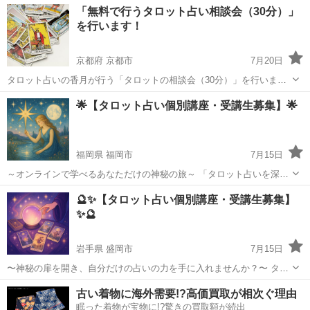
宮崎
宮崎市
タロット
「無料で行うタロット占い相談会（30分）」
歓迎！ カードの意味やスプレッドの展開方法だけでなく、 「どんなふ
を行います！
うに読み取れ...
京都府 京都市
7月20日
タロット占いの香月が行う「タロットの相談会（30分）」を行いま
す。 9：00から始めますので、お申し込みの際にご都合の良い時間を
京都
京都市
タロット
タロット占い
🌟【タロット占い個別講座・受講生募集】🌟
お知らせください。 予定時間は9：00から13：00でお一人30分です。
都合の良い日と時...
福岡県 福岡市
7月15日
～オンラインで学べるあなただけの神秘の旅～ 「タロット占いを深く
学んでみたい」 「自分や周りの人の心を癒す力を身につけたい」 そん
福岡
福岡市
タロット
タロット占い
🔮✨【タロット占い個別講座・受講生募集】
なあなたへ…🃏✨ 🔮この講座は、タロットが全く初めての方も大歓
✨🔮
迎！ カードの...
岩手県 盛岡市
7月15日
〜神秘の扉を開き、自分だけの占いの力を手に入れませんか？〜 タロ
ットに興味があるけど… 「どこから学べばいいかわからない💦」 「カ
岩手
盛岡市
タロット
タロット占い
古い着物に海外需要!?高価買取が相次ぐ理由
ードの意味が難しそう…🌀」 そんなあなたにぴったりの【マンツーマ
眠った着物が宝物に!?驚きの買取額が続出
ン講座】をご用意し...