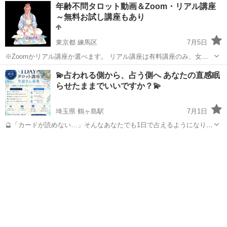
沖縄
那覇市
タロット
講座
年齢不問タロット動画＆Zoom・リアル講座
んか？ ✨ 本講座のポイント ○ 実践的なカリキュラム： リーディング
～無料お試し講座もあり
の流れから、お悩み...
東京都 練馬区
7月5日
※Zoomかリアル講座か選べます。 リアル講座は有料講座のみ、女性
限定で都内カフェで行います。 ★本を見て、ネットを見て覚えようと
東京
練馬区
タロット
講座
💫占われる側から、占う側へ あなたの直感眠
したけどカード１枚に対する意味が多すぎて覚えられない！ ★「覚え
らせたままでいいですか？💫
なくていい」とか「簡...
埼玉県 鶴ヶ島駅
7月1日
🔮「カードが読めない…」そんなあなたでも1日で占えるようになりま
す🔮 「タロットに興味はあるけど難しそう…」 「本を買ったけど挫折
埼玉
川越市
鶴ヶ島駅
タロット
講座
した…」 「自分や大切な人を占えるようになりたい」 そんな方のため
の 1DAYタロット講座...