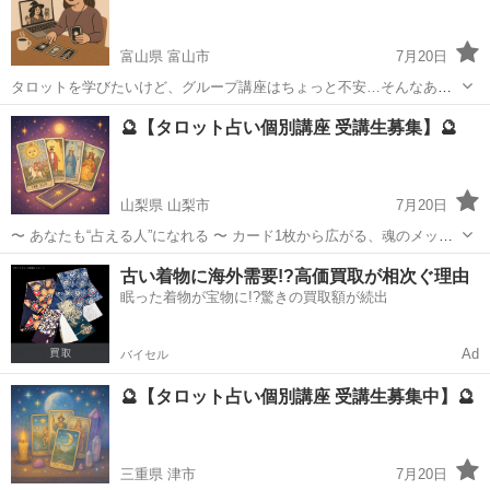
（オンライン...
富山県 富山市
7月20日
タロットを学びたいけど、グループ講座はちょっと不安…そんなあな
たに✨ 1対1でじっくり学べる【個別講座】をご用意しました🧙‍♀️🌟 初
富山
富山市
タロット
講座
🔮【タロット占い個別講座 受講生募集】🔮
心者さんも安心🌈 カードの意味や読み解き方、スプレッドの使い方ま
で、あなたのペー...
山梨県 山梨市
7月20日
〜 あなたも“占える人”になれる 〜 カード1枚から広がる、魂のメッセ
ージ。 タロット占いを「見てもらう」側から「読める」側へ✨ そんな
山梨
山梨市
タロット
タロット占い
古い着物に海外需要!?高価買取が相次ぐ理由
あなたの第一歩を、私と一緒に踏み出しませんか？ 🧙‍♀️この講座は…
眠った着物が宝物に!?驚きの買取額が続出
...
Ad
バイセル
🔮【タロット占い個別講座 受講生募集中】🔮
三重県 津市
7月20日