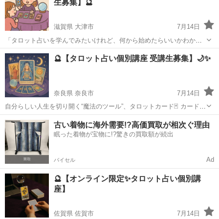
生募集】🔮
っくり学べる 【タロッ...
滋賀県 大津市
7月14日
「タロット占いを学んでみたいけれど、何から始めたらいいかわから
ない…」 そんなあなたにぴったりの【マンツーマン講座】をご用意し
滋賀
大津市
タロット
タロット占い
🔮【タロット占い個別講座 受講生募集】🌙✨
ました✨ 💻完全オンライン対応なので、全国どこからでもご受講可
能！ あなたのペースに合わ...
奈良県 奈良市
7月14日
自分らしい人生を切り開く“魔法のツール”、タロットカード🃏 カードの
意味だけでなく、リーディングのコツや心の読み解き方まで、 マンツ
奈良
奈良市
タロット
タロット占い
古い着物に海外需要!?高価買取が相次ぐ理由
ーマンでしっかり学べる《個別講座》を開講します💫 📍【こんな方に
眠った着物が宝物に!?驚きの買取額が続出
おすすめ】 ・タ...
Ad
バイセル
🔮【オンライン限定✨タロット占い個別講
座】
佐賀県 佐賀市
7月14日