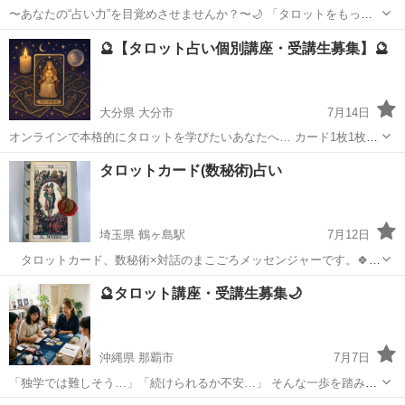
〜あなたの“占い力”を目覚めさせませんか？〜🌙 「タロットをもっと
深く読み解きたい」 「占いを自分の人生や仕事に活かしたい」 「いつ
佐賀
佐賀市
タロット
オンライン
🔮【タロット占い個別講座・受講生募集】🔮
か誰かを癒す占い師になりたい」 そんな想いを持つあなたへ── タロ
ットの神...
大分県 大分市
7月14日
オンラインで本格的にタロットを学びたいあなたへ… カード1枚1枚の
メッセージを深く読み解き、 「占う」から「導く」力へとステップア
大分
大分市
タロット
タロット占い
タロットカード(数秘術)占い
ップしませんか？🌟 ✨こんな方におすすめ✨ ・タロットに興味がある
けど独学に限界を...
埼玉県 鶴ヶ島駅
7月12日
タロットカード、数秘術×対話のまこごろメッセンジャーです。🍀
✨ちょっと話を聞いてほしい ✨これからのヒントがほしい ✨何がモヤ
埼玉
川越市
鶴ヶ島駅
タロット
数秘術
🔮タロット講座・受講生募集🌙
モヤするのをスッキリさせたい …そんなあなたのためにそっと背中を
おし、あなた本来の...
沖縄県 那覇市
7月7日
「独学では難しそう…」「続けられるか不安…」 そんな一歩を踏み出
せないあなたへ。丸暗記ではない、実践で使えるタロットを学びませ