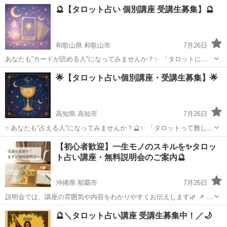
3条西3丁目10-4 三信ビル3階 TEL 011-213-1437 狸小路2丁目店 南3条
北海道
札幌市
大通駅
タロット
占い師
🔮【タロット占い 個別講座 受講生募集】🔮
西2丁目 011-520-1085 事...
和歌山県 和歌山市
7月26日
あなたも“カードが読める人”になってみませんか？✨ 「タロットに興
味はあるけど難しそう…」 「カードは持っているけど読み方が分から
和歌山
和歌山市
タロット
オンライン
🌟【タロット占い個別講座・受講生募集】🌟
ない…」 「将来的にセッションができるようになりたい！」 そんな方
のための【完...
高知県 高知市
7月26日
✨あなたも“占える人”になってみませんか？🔮✨ 「タロットって難しそ
う…」 「意味が覚えられない…」 そんなあなたでも大丈夫🌈 🔰初心
高知
高知市
タロット
タロット占い
【初心者歓迎】一生モノのスキルを✨タロッ
者さん大歓迎！ カードの扱い方からリーディングのコツまで、1対1で
ト占い講座・無料説明会のご案内🔮
丁寧に...
沖縄県 那覇市
7月26日
説明会では、講座の雰囲気や内容をわかりやすくお伝えします🌿 📌 無
料説明会でお伝えすること 🔹 講座の全体像と学べる内容 🔹 学習の進
沖縄
那覇市
タロット
🔮＼タロット占い講座 受講生募集中！／🌙
め方・無理のないスケジュール 🔹 質問タイムで不安や疑問を解消💬