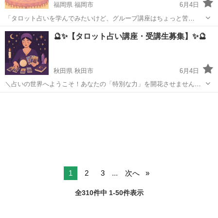
福岡県 福岡市
6月4日
「タロット占いを学んでみたいけど、グループ講座はちょっと苦
手…」 「自分のペースでしっかり学びたい！」 そんなあなたにぴった
福岡
福岡市
タロット
タロット占い
🔮✨【タロット占い講座・受講生募集】✨🔮
りの【個別オンラインタロット講座】をご用意しました🌈✨ 1対1でじ
っくり学べるから、初心者...
秋田県 秋田市
6月4日
＼占いの世界へようこそ！あなたの「特別な力」を開花させません
か？／ 🧙‍♀️オンライン限定・全国どこからでも参加OK！ 💫プロの現役
秋田
秋田市
タロット
オンライン
占い師が、初心者さんにもわかりやすく丁寧にレクチャー！ 「カード
を読めるように...
1
2
3
...
次へ
全310件中 1-50件表示