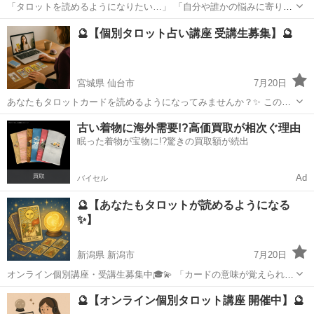
「タロットを読めるようになりたい…」 「自分や誰かの悩みに寄り添
える占いができたら…」 そんなあなたのための、完全マンツーマンの
山形
山形市
タロット
🔮【個別タロット占い講座 受講生募集】🔮
タロット講座です🌟 🧙‍♀️カードの意味だけじゃない！ この講座では、
カード1枚1枚...
宮城県 仙台市
7月20日
あなたもタロットカードを読めるようになってみませんか？✨ この講
座では、1対1でじっくりとタロットの基礎から実践までを丁寧に指導
宮城
仙台市
タロット
タロット占い
古い着物に海外需要!?高価買取が相次ぐ理由
いたします🌟 💻講座はオンラインで受講可能📱 ご自宅からリラックス
眠った着物が宝物に!?驚きの買取額が続出
して学べます🍵 初...
Ad
バイセル
🔮【あなたもタロットが読めるようになる
✨】
新潟県 新潟市
7月20日
オンライン個別講座・受講生募集中🎓💫 「カードの意味が覚えられな
い…」 「解釈に自信がない…」 そんなあなたへ💌 マンツーマンだか
新潟
新潟市
タロット
🔮【オンライン個別タロット講座 開催中】🔮
ら、あなたのペースでしっかり学べます😊💕 🃏タロット占い個別講座