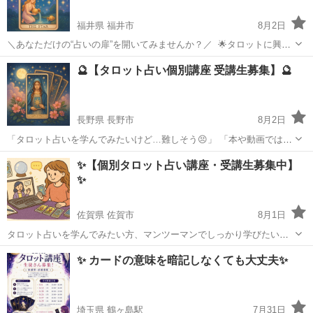
福井県 福井市
8月2日
＼あなただけの“占いの扉”を開いてみませんか？／ ⁠ 🌟タロットに興味
がある 🌟自分や大切な人を占えるようになりたい 🌟ゆくゆくはお仕事
福井
福井市
タロット
タロット占い
🔮【タロット占い個別講座 受講生募集】🔮
にもしたい ⁠ そんなあなたへ✨ オンラインで学べる【マンツーマン講
座】を...
長野県 長野市
8月2日
「タロット占いを学んでみたいけど…難しそう😣」 「本や動画では限
界があるかも…🤔」 そんなあなたへ✨ 🌟オンライン個別講座、スター
長野
長野市
タロット
タロット占い
✨【個別タロット占い講座・受講生募集中】
トします！🌟 マンツーマンで、あなたのペースに合わせて タロットの
✨
基本からリーデ...
佐賀県 佐賀市
8月1日
タロット占いを学んでみたい方、マンツーマンでしっかり学びたい方
へ✨ あなたのペースでじっくり学べるオンライン個別講座を開講して
佐賀
佐賀市
タロット
タロット占い
✨ カードの意味を暗記しなくても大丈夫✨
います💻🌈 🔸初心者の方も大歓迎！ 🔸カードの意味や読み方を基礎か
ら丁寧にお伝えします🃏...
埼玉県 鶴ヶ島駅
7月31日