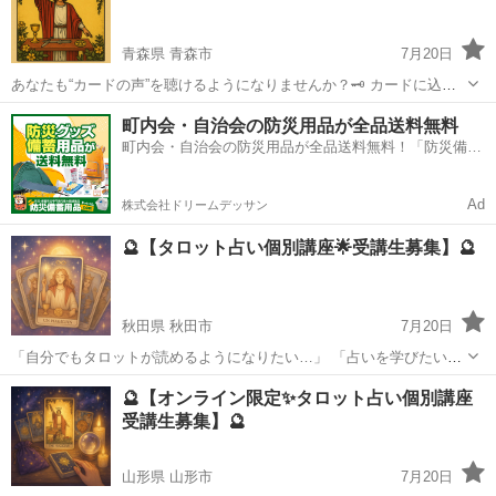
🔹 受講後...
青森県 青森市
7月20日
あなたも“カードの声”を聴けるようになりませんか？🗝️ カードに込め
られた神秘的なメッセージを読み解く力を、ゼロから丁寧にお伝えし
青森
青森市
タロット
タロット占い
町内会・自治会の防災用品が全品送料無料
ます。占い初心者の方も大歓迎✨ 「タロットが読めるようになった
町内会・自治会の防災用品が全品送料無料！「防災備蓄
ら、自分も誰かの力になれ...
用品ドットコム」
Ad
株式会社ドリームデッサン
🔮【タロット占い個別講座🌟受講生募集】🔮
秋田県 秋田市
7月20日
「自分でもタロットが読めるようになりたい…」 「占いを学びたいけ
れど、どこから始めたらいいか分からない」 そんなあなたにぴったり
秋田
秋田市
タロット
🔮【オンライン限定✨タロット占い個別講座
の講座が開講します✨ 🌟完全オンライン対応！全国どこからでも参加
受講生募集】🔮
OK♪ 🌟マンツーマ...
山形県 山形市
7月20日