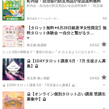
町内会・自治会の防災用品が全品送料無料
シンプルなタロット占いです。 基本は1枚引きですが、内容によって
町内会・自治会の防災用品が全品送料無料！「防災備蓄
は複数枚のカードを引くこともあ...
用品ドットコム」
Ad
株式会社ドリームデッサン
【タロット無料✦6月28日銀座🔰女性限定】無
料タロット体験会 〜自分と繋がるタ…
東京都 銀座駅
6月5日
たった1回の体験会で " 運命の出会い " が 占えるようになります✨️
【少人数制 2名から開催】 タロット初心者でも大丈夫！ 丁寧に楽し
東京
中央区
銀座駅
タロット
Rose
🔮【1DAYタロット講座 6月・7月 生徒さん募
く タロット大アルカナから 出会いを学びます😊 詳細はご連絡くださ
集】🔮
いませ...
埼玉県 鶴ヶ島駅
6月4日
🔮【1DAYタロット講座 6月・7月生徒さん募集】🔮
〜・〜・〜・〜・〜・〜・〜・〜・〜・〜・〜・〜・〜 タロットは
埼玉
川越市
鶴ヶ島駅
タロット
講座
🔮【オンライン個別タロット占い講座 受講生
「特別な能力がある人だけが読むもの」ではありません 大切なのはカ
募集中】🔮
ードの意味を 覚えることよりもカードを...