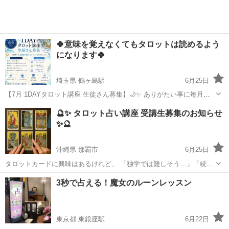
🍀意味を覚えなくてもタロットは読めるよう
になります🍀
埼玉県 鶴ヶ島駅
6月25日
【7月 1DAYタロット講座 生徒さん募集】🌙✨ ありがたい事に毎月好
評をいただいている 少人数制の1DAYタロット講座です🌟 「カードの
埼玉
川越市
鶴ヶ島駅
タロット
講座
🔮✨ タロット占い講座 受講生募集のお知らせ
意味を覚える」だけではなく “感じる・受け取る・読む”を 体感してい
✨🔮
く時間 タロ...
沖縄県 那覇市
6月25日
タロットカードに興味はあるけれど、 「独学では難しそう…」「続け
られるか不安…」 そんな方に向けた、少人数制のタロット講座を開講
沖縄
那覇市
タロット
タロット占い
3秒で占える！魔女のルーンレッスン
します🌙 カードの意味だけでなく、 🔸リーディングの流れ 🔸相談内
容に合わせた読み...
東京都 東銀座駅
6月22日