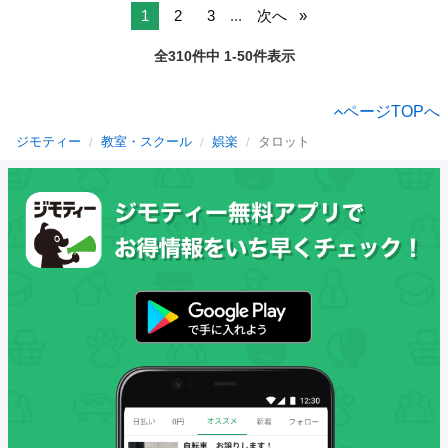
1
2
3
...
次へ
全310件中 1-50件表示
ページTOPへ
ジモティー
教室・スクール
娯楽
タロット