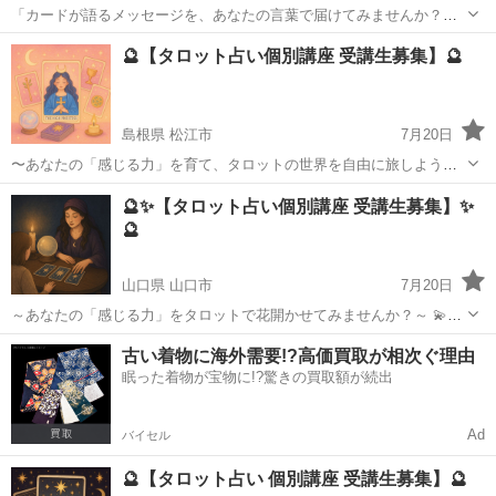
「カードが語るメッセージを、あなたの言葉で届けてみませんか？
✨」 タロットカードに興味があるけど、 「難しそう…」「意味を覚え
三重
津市
タロット
タロット占い
🔮【タロット占い個別講座 受講生募集】🔮
られるかな？」 そんな不安を感じている方にこそ届いてほしい講座で
す😊💫 この講座は...
島根県 松江市
7月20日
〜あなたの「感じる力」を育て、タロットの世界を自由に旅しよう〜
「タロットが読めたらいいな…」 「占いを学んでみたいけど、グルー
島根
松江市
タロット
講座
🔮✨【タロット占い個別講座 受講生募集】✨
プ講座はちょっと不安…」 そんな方へ🌙 マンツーマンでじっくり、あ
🔮
なたのペースに寄り...
山口県 山口市
7月20日
～あなたの「感じる力」をタロットで花開かせてみませんか？～ 💫タ
ロットに興味があるけど、どこから始めていいか分からない… 💫独学
山口
山口市
タロット
タロット占い
古い着物に海外需要!?高価買取が相次ぐ理由
で限界を感じている… 💫占えるようになって、誰かの力になりたい！
眠った着物が宝物に!?驚きの買取額が続出
そんなあなたへ...
Ad
バイセル
🔮【タロット占い 個別講座 受講生募集】🔮