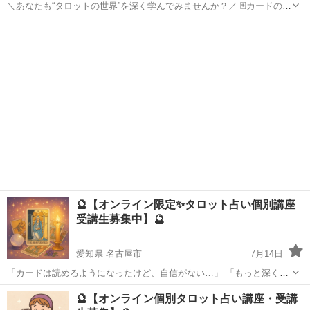
＼あなたも“タロットの世界”を深く学んでみませんか？／ 🃏カードの意
味がわからない 🗣リーディングに自信が持てない 🔍独学では限界を感
岐阜
岐阜市
タロット
じている そんな方に向けた、完全マンツーマンのタロット個別講座で
す✨ 💻...
🔮【オンライン限定✨タロット占い個別講座
受講生募集中】🔮
愛知県 名古屋市
7月14日
「カードは読めるようになったけど、自信がない…」 「もっと深く相
手の心に寄り添った占いがしたい」 「プロとして活動してみたいけ
愛知
名古屋市
タロット
タロット占い
🔮【オンライン個別タロット占い講座・受講
ど、一歩が踏み出せない」 そんなあなたのために、マンツーマンでじ