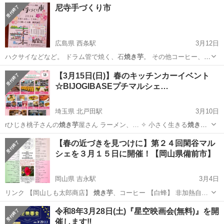
尼寺手づくり市
広島県 西条駅
3月12日
ハクサイなどなど。 ドラム管で焼く、石
焼き芋
。 その他コーヒー、軽
食、ケーキもあり…
広島
東広島市
西条駅
フリーマーケット
手づくり市
【3月15日(日)】春のキッチンカーイベント
☆BIJOGIBASEプチマルシェ…
埼玉県 北戸田駅
3月10日
rひじき桃子さんの
焼き芋
屋さん ラーメン、… ✧ 小さく生きる
焼き芋
屋さん🍠
埼玉
戸田市
北戸田駅
地域/お祭り
キッチンカー
【春の近づきを見つけに】第２４回閑谷マル
シェを３月１５日に開催！【岡山県備前市】
岡山県 吉永駅
3月4日
リンク 【岡山しも太郎商店】
焼き芋
、コーヒー 【白蜂】 非加熱自…
岡山
備前市
吉永駅
地域/お祭り
ハンドメイド
令和8年3月28日(土)『星空映画会(無料)』を開
催します‼