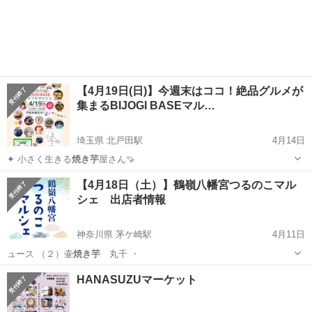
も来てくれます✨ …
神奈川
横浜市
いずみ中央駅
その他
会場
【4月19日(日)】今週末はココ！絶品グルメが
集まるBIJOGI BASEマル…
埼玉県 北戸田駅
4月14日
✦ 小さく生きる
焼き芋
屋さん🍠
埼玉
戸田市
北戸田駅
地域/お祭り
キッチンカー
【4月18日（土）】鶴嶺八幡宮つるのこマル
シェ 出店者情報
神奈川県 茅ケ崎駅
4月11日
ュース （２）壷
焼き芋
丸千 ・
神奈川
茅ヶ崎市
茅ケ崎駅
地域/お祭り
会場
HANASUZUマーケット