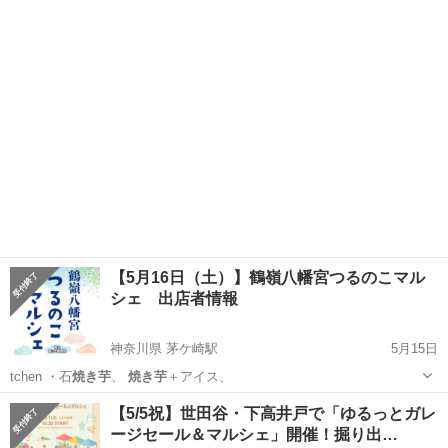
埼玉
戸田市
武蔵浦和駅
地域/お祭り
キッチンカー
【5月16日（土）】鶴嶺八幡宮つるのこマル
シェ 出店者情報
神奈川県 茅ケ崎駅
5月15日
tchen ・石
焼き芋
、
焼き芋
＋アイス、
神奈川
茅ヶ崎市
茅ケ崎駅
地域/お祭り
焼き芋
【5/5祝】世田谷・下高井戸で「ゆるっとガレ
ージセール＆マルシェ」開催！掘り出…