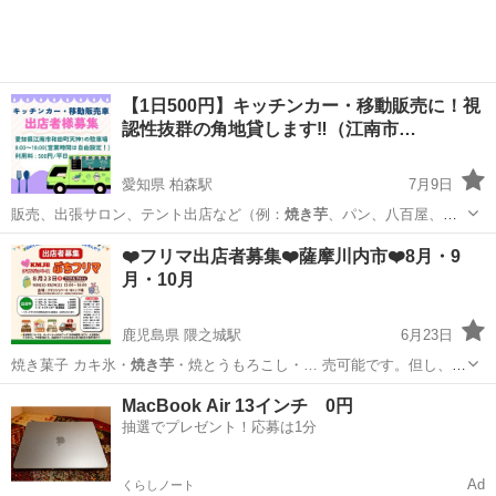
【1日500円】キッチンカー・移動販売に！視
認性抜群の角地貸します‼️（江南市…
愛知県 柏森駅
7月9日
販売、出張サロン、テント出店など（例：
焼き芋
、パン、八百屋、た
こ焼き、お弁当販売、…
愛知
丹羽郡
柏森駅
地域/お祭り
キッチンカー
❤️フリマ出店者募集❤️薩摩川内市❤️8月・9
月・10月
鹿児島県 隈之城駅
6月23日
焼き菓子 カキ氷・
焼き芋
・焼とうもろこし・… 売可能です。但し、
焼
き芋
と焼きとうもろこし…
鹿児島
薩摩川内市
隈之城駅
フリーマーケット
イス
MacBook Air 13インチ 0円
抽選でプレゼント！応募は1分
Ad
くらしノート