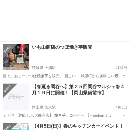
いも山商店のつぼ焼き芋販売
茨城県 土浦駅
4月4日
庭で、あまーいつぼ
焼き芋
を販売。 新しい… 城里町から美味しい
焼き
芋
屋さんがやってきま…
茨城
土浦市
土浦駅
フリーマーケット
商店
【春薫る閑谷へ】第２５回閑谷マルシェを４
月１９日に開催！【岡山県備前市】
岡山県 吉永駅
4月3日
テト他 【岡山しも太郎商店】
焼き芋
、コーヒー 【Freedom J…
岡山
備前市
吉永駅
地域/お祭り
めだか
【4月5日(日)】春のキッチンカーイベント！