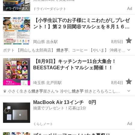
Ad
ドライバーダイレクト
【小学生以下のお子様にミニわたがしプレゼ
ント！】第２９回閑谷マルシェを８月１６…
岡山県 吉永駅
8月5日
ポテト 【岡山しも太郎商店】
焼き芋
、コーヒー 【やいま】 沖縄そ…
岡山
備前市
吉永駅
地域/お祭り
めだか
【8月9日】キッチンカー11台大集合！
BEESTAGEナイトマルシェ開催！！
埼玉県 北戸田駅
8月4日
♛ 小さく生きる
焼き芋
屋さん🍠 冷やし
焼き芋
焼きとろもろこし…
埼玉
戸田市
北戸田駅
地域/お祭り
キッチンカー
MacBook Air 13インチ 0円
抽選でプレゼント！応募は1分
Ad
くらしノート