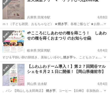
兵庫県 田尾寺駅
6月8日
ｍｔ（子ども雑貨、おもちゃなど） ★
焼き芋
、各種ご飯など ★お飲物
（コーヒー・…
兵庫
西宮市
田尾寺駅
フリーマーケット
1区
🌱こころにしあわせの種を蒔こう！ しあわ
せの種を蒔くおまつり のお知らせ🤗
岐阜県 関富岡駅
6月4日
すび＆平飼い卵の卵焼き、美味しい冷やし
焼き芋
🍠、こどもカフェ
🥞、平飼い卵のプリン🍮…
岐阜
関市
関富岡駅
地域/お祭り
まつり
【ふわふわドーム導入！】第２７回閑谷マル
シェを６月２１日に開催！【岡山県備前市】
岡山県 吉永駅
6月4日
、パン 【岡山しも太郎商店】
焼き芋
、コーヒー 【白蜂】 非加熱自…
岡山
備前市
吉永駅
地域/お祭り
雑貨