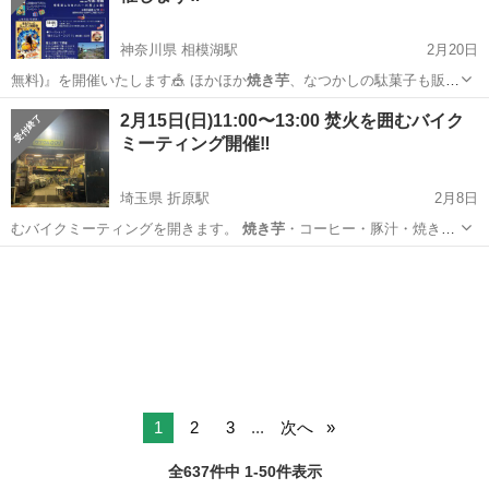
神奈川県 相模湖駅
2月20日
無料)』を開催いたします🎪 ほかほか
焼き芋
、なつかしの駄菓子も販売
します🍬 映…
神奈川
相模原市
相模湖駅
その他
焼き芋
2月15日(日)11:00〜13:00 焚火を囲むバイク
ミーティング開催‼️
埼玉県 折原駅
2月8日
むバイクミーティングを開きます。
焼き芋
・コーヒー・豚汁・焼き鳥
は販売になりま…
埼玉
大里郡
折原駅
その他
焼き芋
1
2
3
...
次へ
全637件中 1-50件表示