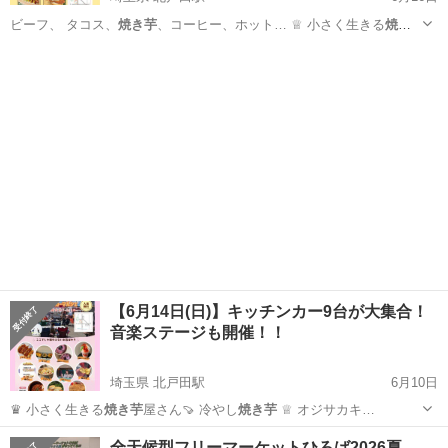
ビーフ、 タコス、
焼き芋
、コーヒー、ホット… ♕ 小さく生きる
焼き
芋
屋さん🍠 冷やし
焼き芋
♛ HARAP…
埼玉
戸田市
北戸田駅
地域/お祭り
キッチンカー
【6月14日(日)】キッチンカー9台が大集合！
音楽ステージも開催！！
埼玉県 北戸田駅
6月10日
♛ 小さく生きる
焼き芋
屋さん🍠 冷やし
焼き芋
♕ オジサカキ…
埼玉
戸田市
北戸田駅
地域/お祭り
キッチンカー
全天候型フリーマーケットひろば2026夏