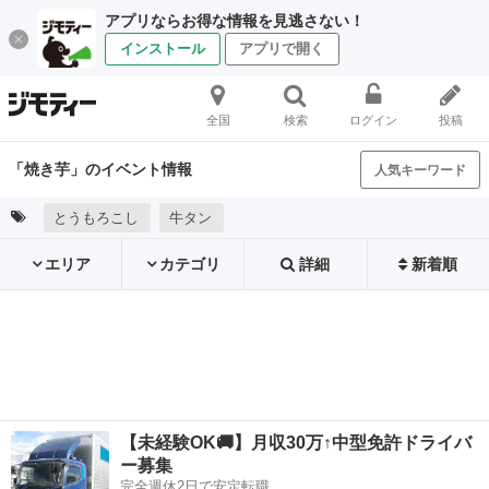
アプリならお得な情報を見逃さない！
インストール
アプリで開く
全国
検索
ログイン
投稿
「焼き芋」のイベント情報
人気キーワード
とうもろこし
牛タン
エリア
カテゴリ
詳細
新着順
【未経験OK🚚】月収30万↑中型免許ドライバ
ー募集
完全週休2日で安定転職