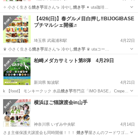
✧ 小さく生きる
焼き芋
屋さん🍠 冷やし
焼き芋
✦ uta珈琲…
埼玉
戸田市
武蔵浦和駅
地域/お祭り
キッチンカー
【4/26(日)】春グルメ目白押し‼︎BIJOGIBASE
プチマルシェ開催♬
埼玉県 武蔵浦和駅
4月22日
♛ 小さく生きる
焼き芋
屋さん🍠 冷やし
焼き芋
♛ utaコー…
埼玉
戸田市
武蔵浦和駅
その他
キッチンカー
柏崎メダカサミット第8弾 4月29日
新潟県 鯨波駅
4月21日
k 【food】 モンキークック 水晶
焼き芋
専門店「IMO BASE」 Crepe…
新潟
柏崎市
鯨波駅
フリーマーケット
めだか
横浜ほご猫譲渡会in山手
神奈川県 いずみ中央駅
4月14日
さま主催保護犬譲渡会も同時開催！！！
焼き芋
屋さんのフードワゴン