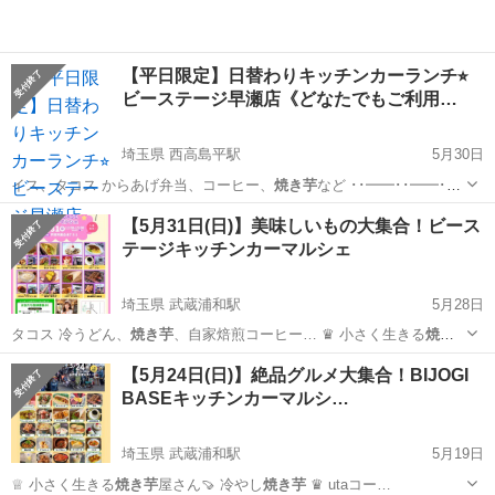
【平日限定】日替わりキッチンカーランチ⭐︎
ビーステージ早瀬店《どなたでもご利用…
埼玉県 西高島平駅
5月30日
イス、タコス からあげ弁当、コーヒー、
焼き芋
など ･･━━･･━━･･
━━･･━…
埼玉
戸田市
西高島平駅
地域/お祭り
キッチンカー
【5月31日(日)】美味しいもの大集合！ビース
テージキッチンカーマルシェ
埼玉県 武蔵浦和駅
5月28日
タコス 冷うどん、
焼き芋
、自家焙煎コーヒー… ♛ 小さく生きる
焼き
芋
屋さん🍠 冷やし
焼き芋
♕ HARAP…
埼玉
戸田市
武蔵浦和駅
地域/お祭り
キッチンカー
【5月24日(日)】絶品グルメ大集合！BIJOGI
BASEキッチンカーマルシ…
埼玉県 武蔵浦和駅
5月19日
♕ 小さく生きる
焼き芋
屋さん🍠 冷やし
焼き芋
♛ utaコー…