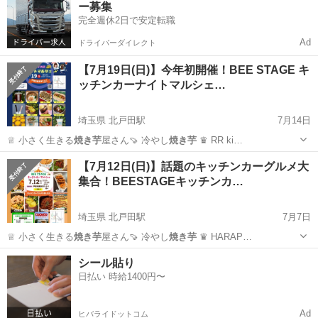
ー募集
完全週休2日で安定転職
Ad
ドライバーダイレクト
【7月19日(日)】今年初開催！BEE STAGE キ
ッチンカーナイトマルシェ…
埼玉県 北戸田駅
7月14日
♕ 小さく生きる
焼き芋
屋さん🍠 冷やし
焼き芋
♛ RR ki…
埼玉
戸田市
北戸田駅
地域/お祭り
キッチンカー
【7月12日(日)】話題のキッチンカーグルメ大
集合！BEESTAGEキッチンカ…
埼玉県 北戸田駅
7月7日
♕ 小さく生きる
焼き芋
屋さん🍠 冷やし
焼き芋
♛ HARAP…
埼玉
戸田市
北戸田駅
地域/お祭り
キッチンカー
シール貼り
日払い 時給1400円〜
Ad
ヒバライドットコム