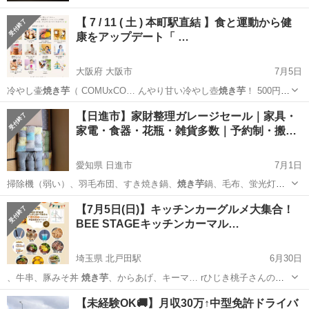
【 7 / 11 ( 土 ) 本町駅直結 】食と運動から健
康をアップデート「 …
大阪府 大阪市
7月5日
冷やし壷
焼き芋
（ COMUxCO… んやり甘い冷やし壺
焼き芋
！ 500円
…
大阪
大阪市
その他
入場無料
【日進市】家財整理ガレージセール｜家具・
家電・食器・花瓶・雑貨多数｜予約制・搬…
愛知県 日進市
7月1日
掃除機（弱い）、羽毛布団、すき焼き鍋、
焼き芋
鍋、毛布、蛍光灯、
物干しざお" \10…
愛知
日進市
フリーマーケット
雑貨
【7月5日(日)】キッチンカーグルメ大集合！
BEE STAGEキッチンカーマル…
埼玉県 北戸田駅
6月30日
、牛串、豚みそ丼
焼き芋
、からあげ、キーマ… rひじき桃子さんの
焼
き芋
屋さんと ビーステ… のコラボメニュー
焼き芋
ブリュレ、 ♕ 小さ
埼玉
戸田市
北戸田駅
地域/お祭り
キッチンカー
【未経験OK🚚】月収30万↑中型免許ドライバ
く生きる
焼き芋
屋さん🍠 冷やし
焼き芋
♛ Food …