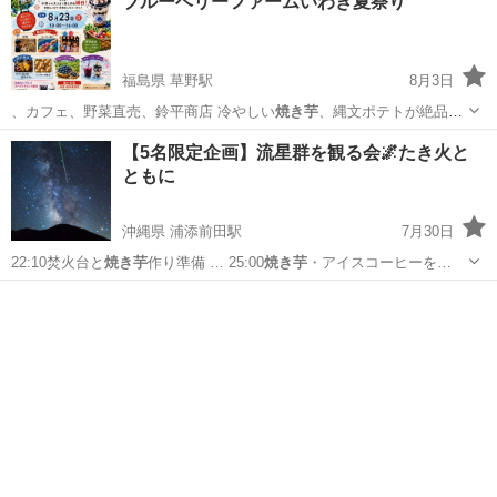
ブルーベリーファームいわき夏祭り
福島県 草野駅
8月3日
、カフェ、野菜直売、鈴平商店 冷やしい
焼き芋
、縄文ポテトが絶品🍠
ご来園お待ちして…
福島
いわき市
草野駅
地域/お祭り
夏祭り
【5名限定企画】流星群を観る会🌌たき火と
ともに
沖縄県 浦添前田駅
7月30日
22:10焚火台と
焼き芋
作り準備 … 25:00
焼き芋
・アイスコーヒーを…
沖縄
糸満市
浦添前田駅
その他
焼き芋