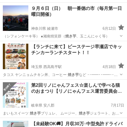
９月６日（日） 朝一番徳の市（毎月第一日
曜日開催）
神奈川県 綾瀬市
6月12日
（シフォンケーキ等） ●湘南焼笑群（
焼き芋
、玉こんにゃく等）
神奈川
綾瀬市
地域/お祭り
商工会
【ランチに来て】ビーステージ早瀬店でキッ
チンカーランチスタート！！
埼玉県 西高島平駅
4月18日
タコス ヤンニョムチキン丼、コーヒー
焼き芋
など ･･━━･･━━･･
━━･･━…
埼玉
戸田市
西高島平駅
その他
キッチンカー
第2回リノにゃんフェス☆楽しんで学べる猫
のおまつり【リノにゃんフェス運営委員会…
岐阜県 安八郡
7月17日
まいもスイーツ
焼き芋
ブリュレ、 ムージー、
焼き芋
ジェラート、おい
も… トアイス、塩バター
焼き芋
、
岐阜
安八郡
地域/お祭り
フェス
【未経験OK🚚】月収30万↑中型免許ドライバ