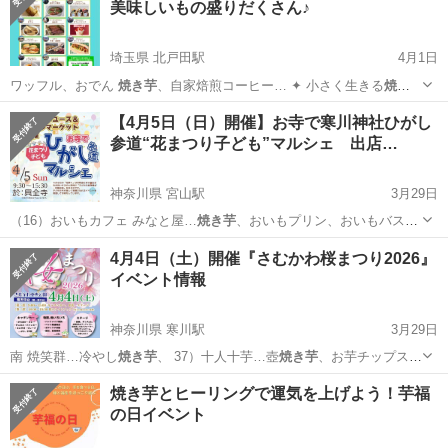
美味しいもの盛りだくさん♪
埼玉県 北戸田駅
4月1日
ワッフル、おでん
焼き芋
、自家焙煎コーヒー… ✦ 小さく生きる
焼き
芋
屋さん🍠
埼玉
戸田市
北戸田駅
地域/お祭り
キッチンカー
【4月5日（日）開催】お寺で寒川神社ひがし
参道“花まつり子ども”マルシェ 出店…
神奈川県 宮山駅
3月29日
（16）おいもカフェ みなと屋…
焼き芋
、おいもプリン、おいもバスク
チーズケー…
神奈川
高座郡
宮山駅
地域/お祭り
マルシェ
4月4日（土）開催『さむかわ桜まつり2026』
イベント情報
神奈川県 寒川駅
3月29日
南 焼笑群…冷やし
焼き芋
、 37）十人十芋…壺
焼き芋
、お芋チップス
… カフェ みなと屋…
焼き芋
、おいもプリン、お…
神奈川
高座郡
寒川駅
地域/お祭り
焼き芋
焼き芋とヒーリングで運気を上げよう！芋福
の日イベント