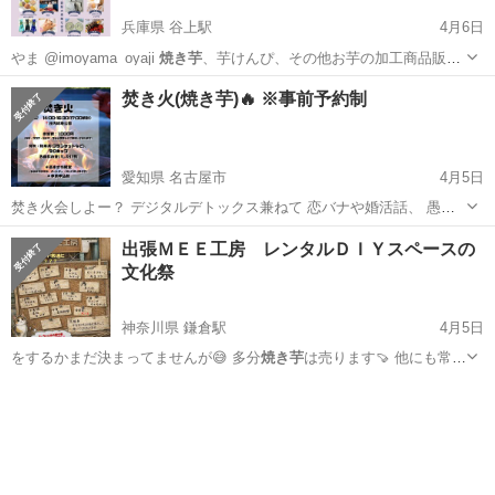
兵庫県 谷上駅
4月6日
やま @imoyama_oyaji
焼き芋
、芋けんぴ、その他お芋の加工商品販売
…
兵庫
神戸市
谷上駅
その他
マーケット
焚き火(焼き芋)🔥 ※事前予約制
愛知県 名古屋市
4月5日
焚き火会しよー？ デジタルデトックス兼ねて 恋バナや婚活話、 愚痴
や推し活など好きな事、 夢、悩みそう 色んなお話ゆったりしたい✨
愛知
名古屋市
その他
焼き芋
出張ＭＥＥ工房 レンタルＤＩＹスペースの
アルコール飲みたい方は持参ok ホットワインも作れるよう道具は用意
文化祭
してます 友達作り...
神奈川県 鎌倉駅
4月5日
をするかまだ決まってませんが😅 多分
焼き芋
は売ります🍠 他にも常連
のハンドメイ…
神奈川
鎌倉市
鎌倉駅
フリーマーケット
工房