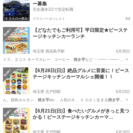
ー募集
完全週休2日で安定転職
Ad
ドライバーダイレクト
【どなたでもご利用可】平日限定★ビーステ
ージキッチンカーランチ
埼玉県 西高島平駅
6月30日
イス、タコス キーマカレー、コーヒー、
焼き芋
など ･･━━･･━━･･
━━･･━…
埼玉
戸田市
西高島平駅
その他
キッチンカー
【6月28日(日)】絶品グルメに音楽に！ビース
テージキッチンカーマルシェ開催！！
埼玉県 北戸田駅
6月23日
ん、徳島ホルモン、
焼き芋
etc… 人気のキ… ♕ 小さく生きる
焼き芋
屋
さん🍠 冷やし
焼き芋
♛ Hot@c…
埼玉
戸田市
北戸田駅
地域/お祭り
キッチンカー
【6月21日(日)】食べたいグルメがきっと見つ
かる！ビーステージキッチンカーマ…
埼玉県 北戸田駅
6月16日