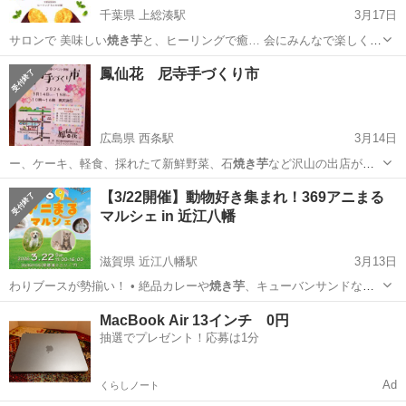
千葉県 上総湊駅
3月17日
サロンで 美味しい
焼き芋
と、ヒーリングで癒… 会にみんなで楽しく
焼
き芋
を焼いて、 その美… イベントです。
焼き芋
大好きな人、現実
千葉
富津市
上総湊駅
その他
焼き芋
鳳仙花 尼寺手づくり市
を…
広島県 西条駅
3月14日
ー、ケーキ、軽食、採れたて新鮮野菜、石
焼き芋
など沢山の出店があ
ります。 ワイワイ楽…
広島
東広島市
西条駅
フリーマーケット
手づくり市
【3/22開催】動物好き集まれ！369アニまる
マルシェ in 近江八幡
滋賀県 近江八幡駅
3月13日
わりブースが勢揃い！ • 絶品カレーや
焼き芋
、キューバンサンドなど
のキッチンカー。…
滋賀
近江八幡市
近江八幡駅
地域/お祭り
動物
MacBook Air 13インチ 0円
抽選でプレゼント！応募は1分
Ad
くらしノート