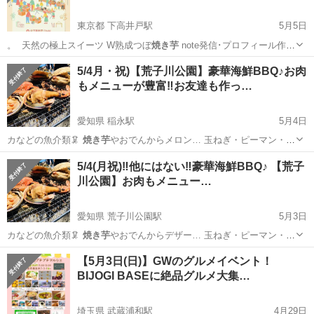
東京都 下高井戸駅
5月5日
。 ​ 天然の極上スイーツ W熟成つぼ
焼き芋
​note発信･プロフィール作成
相…
東京
世田谷区
下高井戸駅
フリーマーケット
ガレージ
5/4月・祝)【荒子川公園】豪華海鮮BBQ♪お肉
もメニューが豊富‼お友達も作っ…
愛知県 稲永駅
5月4日
カなどの魚介類🦑
焼き芋
やおでんからメロン… 玉ねぎ・ピーマン・
焼
き芋
■その他■ サラ…
愛知
名古屋市
稲永駅
パーティー
BBQ
5/4(月祝)‼︎他にはない‼︎豪華海鮮BBQ♪ 【荒子
川公園】お肉もメニュー…
愛知県 荒子川公園駅
5月3日
カなどの魚介類🦑
焼き芋
やおでんからデザー… 玉ねぎ・ピーマン・
焼
き芋
■その他■ サラ…
愛知
名古屋市
荒子川公園駅
パーティー
3/3
【5月3日(日)】GWのグルメイベント！
BIJOGI BASEに絶品グルメ大集…
埼玉県 武蔵浦和駅
4月29日