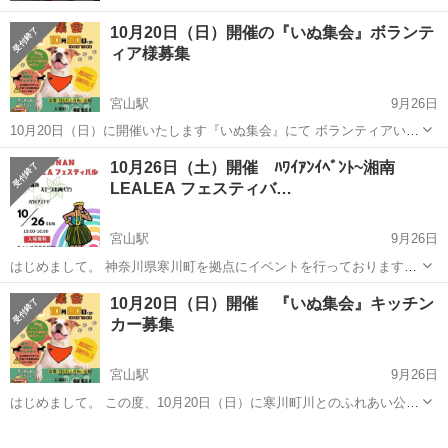
10月20日（日）開催の『いぬ集会』ボランテ
ィア様募集
宮山駅
9月26日
10月20日（日）に開催いたします『いぬ集会』にて ボランティアいた
だける方を募集いたします。 当日は、駐車場の案内や周囲の見回り他
神奈川
高座郡
宮山駅
地域/お祭り
駐車場
10月26日（土）開催 ﾊﾜｲｱﾝｲﾍﾞﾝﾄ~湘南
ドッグランの設営のご協力をお願いしたく思います。 ご協力いただけ
LEALEA フェスティバ…
る方、ご連絡お待ちしてお...
宮山駅
9月26日
はじめまして。 神奈川県寒川町を拠点にイベントを行っております。
この度、初めてのハワイアンイベントを行う運びとなりました🌺 10月
神奈川
高座郡
宮山駅
地域/お祭り
湘南
10月20日（日）開催 『いぬ集会』キッチン
26日に開催いたしますハワイアンイベント 〜湘南 LEALEA フェステ
カー募集
ィバル〜 では...
宮山駅
9月26日
はじめまして。 この度、10月20日（日）に寒川町川とのふれあい公園
にてドックイベント『いぬ集会』の開催が決定いたしました。 開催に
神奈川
高座郡
宮山駅
地域/お祭り
キッチンカー
伴い、ご参加いただけますキッチンカーの方を募集しております。 残