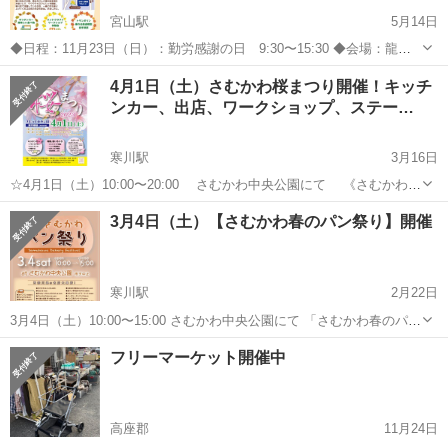
宮山駅
5月14日
◆日程：11月23日（日）：勤労感謝の日 9:30〜15:30 ◆会場：龍寶
山 興全寺 境内駐車場（寒川町宮山1785） ※寒川神社隣り --
神奈川
高座郡
宮山駅
地域/お祭り
多肉植物
4月1日（土）さむかわ桜まつり開催！キッチ
--------------------------------...
ンカー、出店、ワークショップ、ステー…
寒川駅
3月16日
☆4月1日（土）10:00〜20:00 さむかわ中央公園にて 《さむかわ桜
まつり》を開催します。 【タイムスケジュール】-------- （第一部）
神奈川
高座郡
寒川駅
地域/お祭り
キッチンカー
3月4日（土）【さむかわ春のパン祭り】開催
10:00〜15:00 キッチンカー、出店、ステージ （第...
寒川駅
2月22日
3月4日（土）10:00〜15:00 さむかわ中央公園にて 「さむかわ春のパン
祭り」が開催されます。 神奈川県各地から、21店舗が参加。 いずれも
神奈川
高座郡
寒川駅
地域/お祭り
葉山町
フリーマーケット開催中
有名なパン屋さんばかりです。 それぞれの自慢のパンを食べ比べ...
高座郡
11月24日