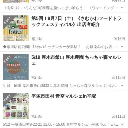
寒川駅
9月12日
《肉祭り》いろんな“肉”料理を腹いっぱい喰らう！ 《ワンコイングル
メ》美味しいものをリーズナブルに！ 「さむかわ音楽ひろば」で心も
神奈川
高座郡
寒川駅
地域/お祭り
焼き芋
第5回！9月7日（土）《さむかわフードトラ
癒す。 食べて！遊んで！学ぶ！ ワクワクする一日を体験してくださ
ックフェスティバル》出店者紹介
い。 -------...
寒川駅
9月6日
◆寒川駅前公園に15台のキッチンカーが集結！ お馴染みのお店、お
久しぶりのお店、寒川初登場のお店、どのお店も味自慢の美味しい食
神奈川
高座郡
寒川駅
地域/お祭り
フードトラック
5/19 厚木市飯山 厚木農園 ちっちゃ森マルシ
べ物ばかり。 皆様のご来場をお待ちしています！ --------------------...
ェ
宮山駅
5月18日
明日、5/19 厚木市飯山3830-1 厚木農園 ちっちゃ森マルシェ に出店い
たします✨ ペット連れ🐶 ファミリー👪 オススメ マルシェです✨ お待
神奈川
高座郡
宮山駅
地域/お祭り
マルシェ
平塚市田村 青空マルシェin平塚
ちしております✨ #厚木農園 #厚木市 #マルシェ #ネイル #占...
宮山駅
5月11日
5/12 平塚市田村9-22-21 11:00～15:00 青空マルシェin平塚 You market