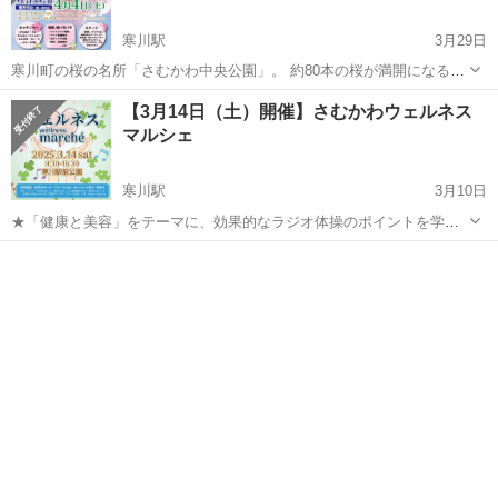
寒川駅
3月29日
寒川町の桜の名所「さむかわ中央公園」。 約80本の桜が満開になる時
期に 《第一部》キッチンカーや模擬店、ステージパフォーマンスによ
神奈川
高座郡
寒川駅
地域/お祭り
焼き芋
【3月14日（土）開催】さむかわウェルネス
るイベント 《第二部》寒川町観光協会による夜桜ライトアップイベン
マルシェ
トを催しています。 ...
寒川駅
3月10日
★「健康と美容」をテーマに、効果的なラジオ体操のポイントを学べ
る講習会（参加無料）や各種模擬店をはじめ、キッチンカーや飲食
神奈川
高座郡
寒川駅
地域/お祭り
芋煮
店、お子さま向けワークショップ、フリーマーケット、楽しい音楽ス
テージなど、春の足音を聴きながら癒しの一...