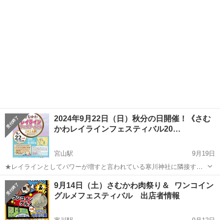
り5枠先着順ではなく、審...
2024年9月22日（日）秋分の日開催！《さむ
かわレイラインフェスティバル20…
宮山駅
9月19日
★レイラインとしてパワーが増すと言われている寒川神社に隣接する
大型駐車場「タイムズ寒川神社前」を会場に、キッチンカー他、美味
神奈川
高座郡
宮山駅
地域/お祭り
秋分の日
9月14日（土）さむかわ肉祭り＆ ワンコイン
しい食べ物のお店やハンドクラフトワークショップ、素敵な雑貨・ハ
グルメフェスティバル 出店者情報
ンドメイドetc、みんなが楽しめるイベ...