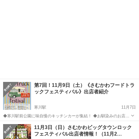
もたちが楽しめるワークショップや食べ物、ハンドクラフトのお店を
神奈川
高座郡
宮山駅
地域/お祭り
サンドアート
集め、出店者みんなで来場してくれた子どもたちをみんなでお祝いし
ます。 ----------...
第7回！11月9日（土）《さむかわフードトラ
ックフェスティバル》出店者紹介
寒川駅
11月7日
◆寒川駅前公園に味自慢のキッチンカーが集結！ ◆お馴染みのお店、
お久しぶりのお店、寒川初登場のお店、どのお店も味自慢の美味しい
神奈川
高座郡
寒川駅
地域/お祭り
フードトラック
11月3日（日）さむかわビッグタウンロック
食べ物ばかり。 ◆今回より、屋台、お子様向けのワークショップなど
フェスティバル出店者情報！（11月2…
も参加。 ◆皆様のご来場をお...