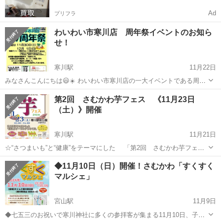
Ad
プリフラ
わいわい市寒川店 周年祭イベントのお知ら
せ！
寒川駅
11月22日
みなさんこんにちは😃☀️ わいわい市寒川店の一大イベントである周年
祭が今年もやってきました！！ 11月30日（土）、12月1日（日）の2日
神奈川
高座郡
寒川駅
地域/お祭り
めだか
第2回 さむかわ芋フェス 《11月23日
間行います！！！！ ○11月30日（土）の出店業者 ・生産者に...
（土）》開催
寒川駅
11月21日
☆“さつまいも”と“健康”をテーマにした 「第2回 さむかわ芋フェ
ス」 ◎焼き芋をはじめ「サツマイモ」を使った食品販売、子どもから
神奈川
高座郡
寒川駅
地域/お祭り
ジェラート
◆11月10日（日）開催！さむかわ「すくすく
大人まで楽しめるワークショップや体験会など、年末の楽しい一日を
マルシェ」
寒川町民、寒川に訪れた...
宮山駅
11月9日
◆七五三のお祝いで寒川神社に多くの参拝客が集まる11月10日、子ど