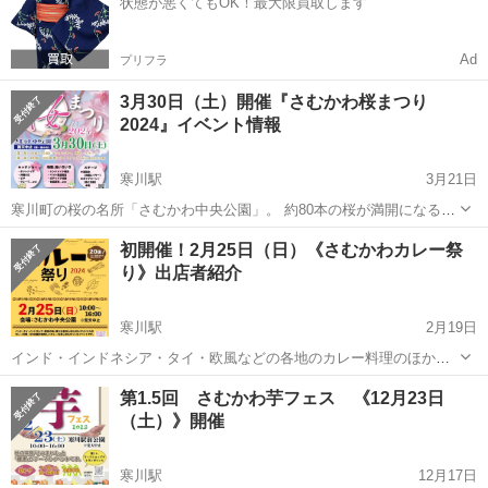
状態が悪くてもOK！最大限買取します
Ad
プリフラ
3月30日（土）開催『さむかわ桜まつり
2024』イベント情報
寒川駅
3月21日
寒川町の桜の名所「さむかわ中央公園」。 約80本の桜が満開になる時
期に 《第一部》キッチンカーや模擬店、ステージパフォーマンスによ
神奈川
高座郡
寒川駅
地域/お祭り
雑貨
初開催！2月25日（日）《さむかわカレー祭
るイベント 《第二部》寒川町観光協会による夜桜ライトアップイベン
り》出店者紹介
ト を催しています。 ...
寒川駅
2月19日
インド・インドネシア・タイ・欧風などの各地のカレー料理のほか、
オリジナルのカレーを使った食材など23店舗のキッチンカー・模擬店
神奈川
高座郡
寒川駅
地域/お祭り
ケバブ
第1.5回 さむかわ芋フェス 《12月23日
が出店！ 他にもワークショップ、ペット関連商品などなど、楽しいお
（土）》開催
店が揃いました。 連休...
寒川駅
12月17日