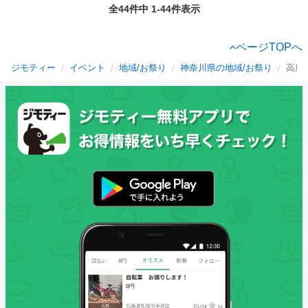
全44件中 1-44件表示
ページTOPへ
ジモティー
イベント
地域/お祭り
神奈川県の地域/お祭り
高座