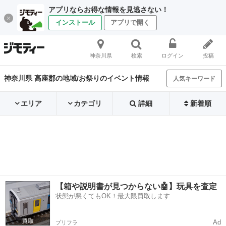
アプリならお得な情報を見逃さない！
インストール
アプリで開く
神奈川県
検索
ログイン
投稿
神奈川県 高座郡の地域/お祭りのイベント情報
人気キーワード
エリア
カテゴリ
詳細
新着順
【箱や説明書が見つからない🤖】玩具を査定
状態が悪くてもOK！最大限買取します
Ad
プリフラ