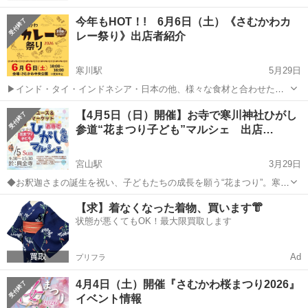
今年もHOT！! 6月6日（土）《さむかわカ
レー祭り》出店者紹介
寒川駅
5月29日
▶︎インド・タイ・インドネシア・日本の他、様々な食材と合わせたオ
リジナルのカレー料理…約20店舗が自慢腕を振るった美味しいカレー
神奈川
高座郡
寒川駅
地域/お祭り
会場
【4月5日（日）開催】お寺で寒川神社ひがし
を楽しめるHOTなイベントです。 ▶︎他にも子供も楽しめるワークショ
参道“花まつり子ども”マルシェ 出店…
ップ、ハンドメイド作品販売...
宮山駅
3月29日
◆お釈迦さまの誕生を祝い、子どもたちの成長を願う“花まつり”。寒川
神社のお隣、興全寺さんの境内駐車場で、子どもたちがワクワクでき
神奈川
高座郡
宮山駅
地域/お祭り
マルシェ
【求】着なくなった着物、買います👘
るマルシェを開催。 ■今回は、こどもふくリユース＆リサイクルマー
状態が悪くてもOK！最大限買取します
ケットも同時開催です。 ...
Ad
プリフラ
4月4日（土）開催『さむかわ桜まつり2026』
イベント情報