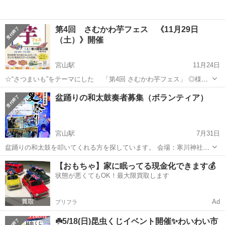
第4回 さむかわ芋フェス 《11月29日
（土）》開催
宮山駅
11月24日
☆“さつまいも”をテーマにした 「第4回 さむかわ芋フェス」 ◎様々
なフードを楽しめるキッチンカーも集結します。 ◎バンド、弾き語
神奈川
高座郡
宮山駅
地域/お祭り
フェス
盆踊りの和太鼓奏者募集（ボランティア）
り、フラダンスなどのステージも開催！ ☆寒空に負けない、ワクワク
するひととき...
宮山駅
7月31日
盆踊りの和太鼓を叩いてくれる方を探しています。 会場：寒川神社参
集殿（神奈川県高座郡寒川町宮山３８３５−１） ※JR相模線
神奈川
高座郡
宮山駅
地域/お祭り
盆踊り
【おもちゃ】家に眠ってる現金化できます💰
「宮山駅」徒歩5分 日程：8月12日（火）盆踊りは16:00〜20:00 詳細
状態が悪くてもOK！最大限買取します
等...
Ad
プリフラ
☘️5/18(日)昆虫くじイベント開催✨わいわい市