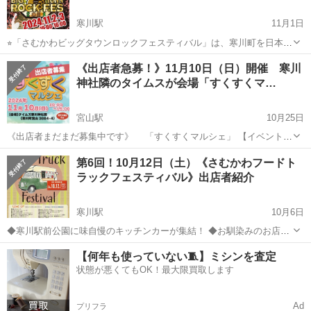
寒川駅
11月1日
⭐︎「さむかわビッグタウンロックフェスティバル」は、寒川町を⽇本⼀
⼤きな町に成⻑させるための⼀歩と して、⾳楽とイベントを通じて地
神奈川
高座郡
寒川駅
地域/お祭り
《出店者急募！》11月10日（日）開催 寒川
域の魅⼒を発信します。 ⭐︎11月2日（土）は、地元寒川高校の軽音楽部
神社隣のタイムスが会場「すくすくマ…
の若さあふれるステー...
宮山駅
10月25日
《出店者まだまだ募集中です》 「すくすくマルシェ」 【イベントの
趣旨】 七五三のお祝いで寒川神社に多くの参拝客が集まると 予想され
神奈川
高座郡
宮山駅
地域/お祭り
会場
第6回！10月12日（土）《さむかわフードト
る11月10日に、子どもたちが楽しめるワークショップや食べ物、ハン
ラックフェスティバル》出店者紹介
ドクラフトの...
寒川駅
10月6日
◆寒川駅前公園に味自慢のキッチンカーが集結！ ◆お馴染みのお店、
お久しぶりのお店、寒川初登場のお店、どのお店も味自慢の美味しい
神奈川
高座郡
寒川駅
地域/お祭り
焼き芋
【何年も使っていない🧵】ミシンを査定
食べ物ばかり。 ◆今回より、屋台、お子様向けのワークショップなど
状態が悪くてもOK！最大限買取します
も参加。 ◆皆様のご来場をお...
Ad
プリフラ