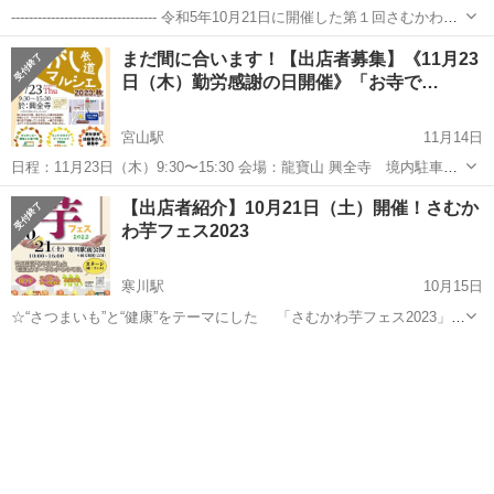
--------------------------------- 令和5年10月21日に開催した第１回さむかわ芋
フェスが大盛況に終わり、当日商品を購入できないお客様が続出しま
神奈川
高座郡
寒川駅
地域/お祭り
フェス
まだ間に合います！【出店者募集】《11月23
した。そこで、第１.５回さむかわ芋フェスを12...
日（木）勤労感謝の日開催》「お寺で…
宮山駅
11月14日
日程：11月23日（木）9:30〜15:30 会場：龍寶山 興全寺 境内駐車場
（寒川町宮山1785） 出店料：3,500円（税込） 募集内容：テントブー
神奈川
高座郡
宮山駅
地域/お祭り
マルシェ
【出店者紹介】10月21日（土）開催！さむか
ス（2.0m×2.0m）のみ ※キッチンカーの募集はして...
わ芋フェス2023
寒川駅
10月15日
☆“さつまいも”と“健康”をテーマにした 「さむかわ芋フェス2023」
◎焼き芋、さつまいもを食材とした色々な食品。 ◎健康・ヒーリング
神奈川
高座郡
寒川駅
地域/お祭り
トランポリン
の体験ブース。 ◎お子様も楽しめるトランポリン。 ◎音楽・踊りのス
テージ...