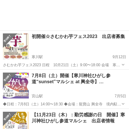
初開催☆さむかわ芋フェス2023 出店者募集
寒川駅
9月12日
さむかわ芋フェス2023 日程 10月21日（土）9:00〜18:00 会場 寒川
駅前公園 寒川町観光協会主催の 「秋の健康ウォーク」とコラボした
神奈川
高座郡
寒川駅
地域/お祭り
フェス
7月8日（土）開催【寒川神社ひがし参
健康食さつまいもを堪能するイベントです。 ☆出店条件☆ ...
道“sunset”マルシェ at 興全寺】…
宮山駅
7月5日
◆日程：7月8日（土）14:00〜18:30 ◆会場：龍寶山 興全寺 境内駐車
場（寒川町宮山1785） ※寒川神社隣り --------------------------------
神奈川
高座郡
宮山駅
地域/お祭り
チョコバナナ
【11月23日（木）：勤労感謝の日 開催】寒
-----------...
川神社ひがし参道マルシェ 出店者情報