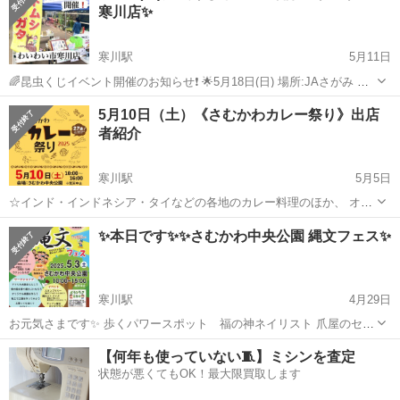
寒川店✨
寒川駅
5月11日
🌈昆虫くじイベント開催のお知らせ❗️ 🌟5月18日(日) 場所:JAさがみ わ
いわい市寒川店☘️ 時間:9時〜15時位まで✨ 昆虫くじ・メダカすくい/対
神奈川
高座郡
寒川駅
地域/お祭り
昆虫
5月10日（土）《さむかわカレー祭り》出店
面販売同時開催❗️ 《昆虫くじ》 ✨価格:一回800円✨ ✨特賞✨...
者紹介
寒川駅
5月5日
☆インド・インドネシア・タイなどの各地のカレー料理のほか、 オリ
ジナルのカレーを使った食材など23店舗のキッチンカー・模擬店が出
神奈川
高座郡
寒川駅
地域/お祭り
かき氷
✨本日です✨✨さむかわ中央公園 縄文フェス✨
店！ 他にもワークショップ、など、楽しいお店が揃いました。 夏が来
る前に美味しくて楽し...
寒川駅
4月29日
お元気さまです✨ 歩くパワースポット 福の神ネイリスト 爪屋のセイ
ジ‐相談師せいじ です😊 5/3(土) 10:00～15:00 #さむかわ中央公園 #縄
神奈川
高座郡
寒川駅
地域/お祭り
フェス
【何年も使っていない🧵】ミシンを査定
文フェス に出店いたします✨ https://www.inst...
状態が悪くてもOK！最大限買取します