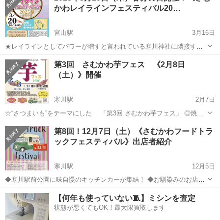
かわレイラインフェスティバル20…
宮山駅
3月16日
★レイラインとしてパワーが増すと言われている寒川神社に隣接する
大型駐車場「タイムズ寒川神社前」を会場に、キッチンカー他、美味
神奈川
高座郡
宮山駅
地域/お祭り
春分の日
第3回 さむかわ芋フェス 《2月8日
しい食べ物のお店やハンドクラフトワークショップ、素敵な雑貨・ハ
（土）》開催
ンドメイドetc、みんなが楽しめるイベ...
寒川駅
2月7日
☆“さつまいも”をテーマにした 「第3回 さむかわ芋フェス」 ◎焼き
芋をはじめ「サツマイモ」を使った食品販売などのショップも出店。
神奈川
高座郡
寒川駅
地域/お祭り
フェス
第8回！12月7日（土）《さむかわフードトラ
◎様々なフードを楽しめるキッチンカーも集結します。 ☆寒空に負け
ックフェスティバル》出店者紹介
ない、ワク...
寒川駅
12月5日
◆寒川駅前公園に味自慢のキッチンカーが集結！ ◆お馴染みのお店、
お久しぶりのお店、寒川初登場のお店、どのお店も味自慢の美味しい
神奈川
高座郡
寒川駅
地域/お祭り
焼き芋
【何年も使っていない🧵】ミシンを査定
食べ物ばかり。 ◆今回より、屋台、お子様向けのワークショップなど
状態が悪くてもOK！最大限買取します
も参加。 ◆皆様のご来場をお...