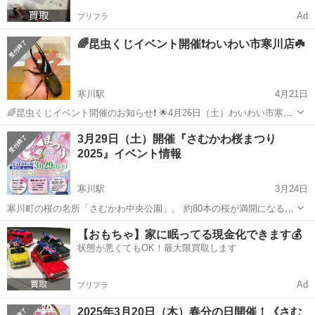
Ad
プリフラ
🌈昆虫くじイベント開催❗️わいわい市寒川店☘️
寒川駅
4月21日
🌈昆虫くじイベント開催のお知らせ❗️ 🌟4月26日（土）わいわい市寒川
店 9時半〜14時半位まで。 ※悪天候の場合中止になることがありま
神奈川
高座郡
寒川駅
地域/お祭り
昆虫
3月29日（土）開催『さむかわ桜まつり
す。 《✨昆虫くじ✨》 価格:一回660円 ハズレなし❗️ 昆虫くじの内容
2025』イベント情報
は以下を予...
寒川駅
3月24日
寒川町の桜の名所「さむかわ中央公園」。 約80本の桜が満開になる時
期に 《第一部》キッチンカーや模擬店、ステージパフォーマンスによ
神奈川
高座郡
寒川駅
地域/お祭り
ベビーカステラ
【おもちゃ】家に眠ってる現金化できます💰
るイベント 《第二部》寒川町観光協会による夜桜ライトアップイベン
状態が悪くてもOK！最大限買取します
トを催しています。 ...
Ad
プリフラ
2025年3月20日（木）春分の日開催！《さむ