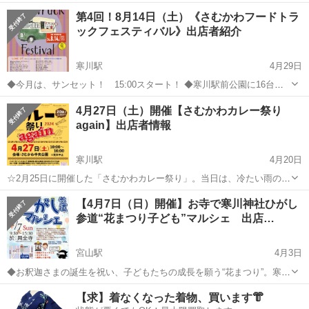
に出店いたします✨ 新メニューを２つ追加いたしました☺ １つ目誕生
神奈川
高座郡
宮山駅
地域/お祭り
霊視
第4回！8月14日（土）《さむかわフードトラ
日 特徴鑑定🍰 誕生日から特徴を見つけ出し、...
ックフェスティバル》出店者紹介
寒川駅
4月29日
◆今月は、サンセット！ 15:00スタート！ ◆寒川駅前公園に16台の
キッチンカーが集結！ お馴染みのお店、お久しぶりのお店、寒川初
神奈川
高座郡
寒川駅
地域/お祭り
フードトラック
4月27日（土）開催【さむかわカレー祭り
登場のお店、どのお店も味自慢の美味しい食べ物ばかり。 皆様のご
again】出店者情報
来場をお待ちしていま...
寒川駅
4月20日
☆2月25日に開催した「さむかわカレー祭り」。当日は、冷たい雨の降
る中、多くのお客様に来場いただきました。本来は、もっと楽しんで
神奈川
高座郡
寒川駅
地域/お祭り
ケバブ
【4月7日（日）開催】お寺で寒川神社ひがし
いただけるイベントを企画しています。リベンジの思いを込めて、4月
参道“花まつり子ども”マルシェ 出店…
27日（土）再開催をします。ご期...
宮山駅
4月3日
◆お釈迦さまの誕生を祝い、子どもたちの成長を願う“花まつり”。寒川
神社のお隣、興全寺さんの境内駐車場で、子どもたちがワクワクでき
神奈川
高座郡
宮山駅
地域/お祭り
お寺
【求】着なくなった着物、買います👘
るマルシェを開催。 【興全寺】---------------------- 寒川神社の東...