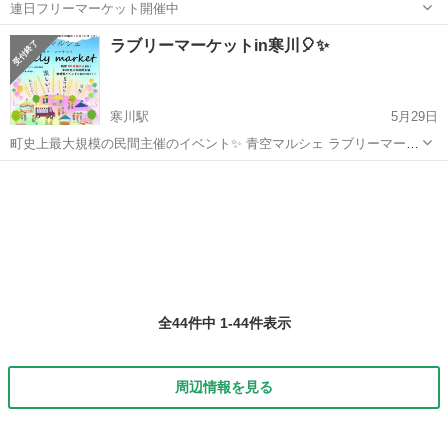
連日フリーマーケット開催中
神奈川
高座郡
地域/お祭り
ラブリーマーケットin寒川🎈✨
寒川駅
5月29日
町史上最大規模の民間主催のイベント✨ 青空マルシェ ラブリーマーケ
ットが開催されます✨ 出店数96店舗‼️ ハンドメイド作品販売 体験・ワ
神奈川
高座郡
寒川駅
地域/お祭り
ークショップ 飲食・キッチンカー 企業・体験 メインステージイベン
ト🎷 寒川高校ダ...
全44件中 1-44件表示
周辺情報を見る