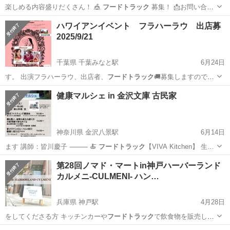
楽しめる内容盛りだくさん！ 🎪
フードトラック
募集！ 📩お問い合わ
せ・応募…
東京
大田区
蓮沼駅
地域/お祭り
フードトラック
ハワイアンイベント フラハーラウ 出店募
2025/9/21
千葉県 千葉みなと駅
6月24日
す。 出演フラハーラウ、出店者、
フードトラック
🚚募集しますのでお
問い合わせ下さい…
千葉
千葉市
千葉みなと駅
コンサート/ショー
フラ
健康マルシェ in 金沢文庫 古民家
神奈川県 金沢八景駅
6月14日
ます 講師：皆川慶子 ⸻ 🍝
フードトラック
【VIVA Kitchen】 生…
神奈川
横浜市
金沢八景駅
ワークショップ
第28回ノマド・マートin神戸ハーバーランド
カルメニ-CULMENI- ハン…
ファスティング
兵庫県 神戸駅
4月28日
をしてくださる方 キッチンカーや
フードトラック
で飲食物を販売して
くださる方 車…
兵庫
神戸市
神戸駅
フリーマーケット
会場