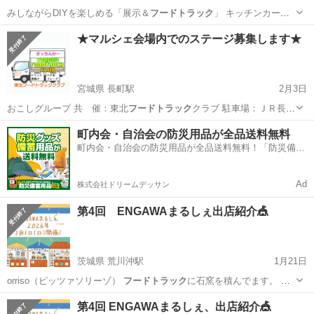
みしながらDIYを楽しめる「展示＆
フードトラック
」 キッチンカー：
焼きたての美…
大阪
東大阪市
弥刀駅
地域/お祭り
DIY
★マルシェ会場内でのステージ募集します★
宮城県 長町駅
2月3日
おこしグループ 共 催：東北
フードトラック
クラブ 駐車場：ＪＲ長町
駅東…
宮城
仙台市
長町駅
地域/お祭り
マルシェ
町内会・自治会の防災用品が全品送料無料
町内会・自治会の防災用品が全品送料無料！「防災備蓄
用品ドットコム」
Ad
株式会社ドリームデッサン
第4回 ENGAWAまるしぇ出店紹介🎪
茨城県 荒川沖駅
1月21日
orriso（ピッツァソリーゾ）
フードトラック
に石窯を積んでます。 環
境に優しい…
茨城
土浦市
荒川沖駅
フリーマーケット
線香
第4回 ENGAWAまるしぇ、出店紹介🎪