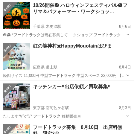
マンスが魅力。 …
東京
台東区
御徒町駅
その他
TOKYO
10/26開催🎃 ハロウィンフェスティバル🎃フ
リマ＆パフォーマー・ワークショッ…
千葉県 木更津駅
8月6日
🎃👻 *
フードトラック
は現在募集して… クショップ
フードトラック
🍔
ゲーム🎯…
千葉
木更津市
木更津駅
地域/お祭り
パフォーマー
虹の龍神村✖️HappyMouotainはぴま
広島県 道上駅
8月4日
軽四サイズ 11,000円 中型
フードトラック
中型スペース 22,000円 【…
広島
福山市
道上駅
地域/お祭り
スピリチュアル
キッチンカー‼️出店依頼／買取募集‼️
東京都 南阿佐ケ谷駅
8月3日
たします*\(^o^)/*‌‌
フードトラック
移動販売車
東京
杉並区
南阿佐ケ谷駅
地域/お祭り
買取
フードトラック募集 8月10日 出店料無
料 限定3台