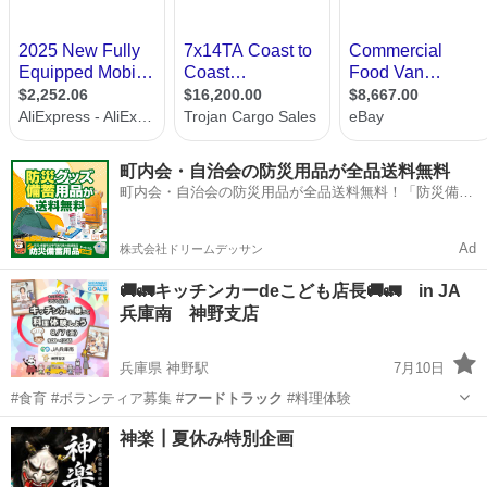
町内会・自治会の防災用品が全品送料無料
町内会・自治会の防災用品が全品送料無料！「防災備蓄
用品ドットコム」
Ad
株式会社ドリームデッサン
🚚🚛キッチンカーdeこども店長🚚🚛 in JA
兵庫南 神野支店
兵庫県 神野駅
7月10日
#食育 #ボランティア募集 #
フードトラック
#料理体験
兵庫
加古川市
神野駅
ワークショップ
こども店長
神楽┃夏休み特別企画