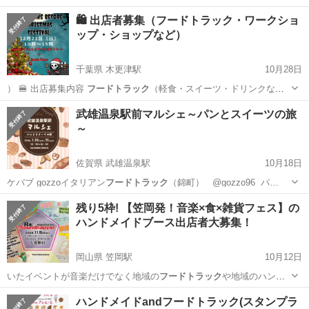
🛍️ 出店者募集（フードトラック・ワークショ
ップ・ショップなど）
千葉県 木更津駅
10月28日
） 🍔 出店募集内容
フードトラック
（軽食・スイーツ・ドリンクな
ど） …
千葉
木更津市
木更津駅
地域/お祭り
フードトラック
武雄温泉駅前マルシェ～パンとスイーツの旅
～
佐賀県 武雄温泉駅
10月18日
ケバブ gozzoイタリアン
フードトラック
（錦町） @gozzo96 パ…
佐賀
武雄市
武雄温泉駅
地域/お祭り
焼き菓子
残り5枠! 【笠岡発！音楽×食×雑貨フェス】の
ハンドメイドブース出店者大募集！
岡山県 笠岡駅
10月12日
いたイベントが音楽だけでなく地域の
フードトラック
や地域のハンド
メイド雑貨屋さんとタ…
岡山
笠岡市
笠岡駅
地域/お祭り
雑貨
ハンドメイドandフードトラック(スタンプラ