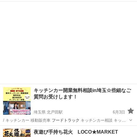
チンカーでの出店で…
千葉
勝浦市
地域/お祭り
キッチンカー
キッチンカー開業無料相談in埼玉☆些細なご
質問お受けします！
埼玉県 北戸田駅
6月3日
/ キッチンカー 移動販売車
フードトラック
キッチンカー相談 キッチ
ンカー開…
埼玉
戸田市
北戸田駅
セミナー
キッチンカー
夜遊び手持ち花火 LOCO★MARKET