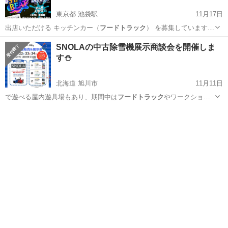
東京都 池袋駅
11月17日
出店いただける キッチンカー（
フードトラック
） を募集しています。
⸻ …
東京
豊島区
池袋駅
地域/お祭り
SNOLAの中古除雪機展示商談会を開催しま
す⛄
北海道 旭川市
11月11日
で遊べる屋内遊具場もあり、期間中は
フードトラック
やワークショッ
プイベントも併設して…
北海道
旭川市
展示会
フードトラック