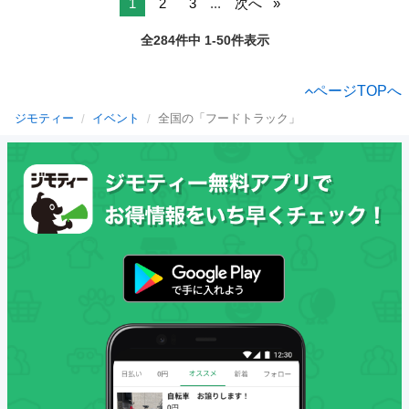
1
2
3
...
次へ
全284件中 1-50件表示
ページTOPへ
ジモティー
イベント
全国の「フードトラック」