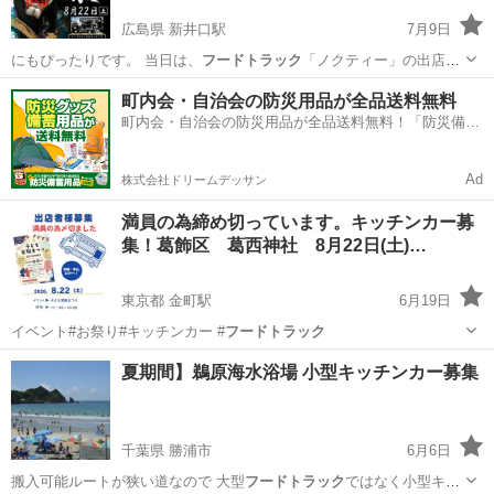
広島県 新井口駅
7月9日
にもぴったりです。 当日は、
フードトラック
「ノクティー」の出店も
予定していま…
広島
広島市
新井口駅
コンサート/ショー
会場
町内会・自治会の防災用品が全品送料無料
町内会・自治会の防災用品が全品送料無料！「防災備蓄
用品ドットコム」
Ad
株式会社ドリームデッサン
満員の為締め切っています。キッチンカー募
集！葛飾区 葛西神社 8月22日(土)…
東京都 金町駅
6月19日
イベント#お祭り#キッチンカー #
フードトラック
東京
葛飾区
金町駅
地域/お祭り
キッチンカー
夏期間】鵜原海水浴場 小型キッチンカー募集
千葉県 勝浦市
6月6日
搬入可能ルートが狭い道なので 大型
フードトラック
ではなく小型キッ