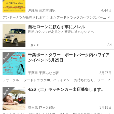
沖縄県 浦添前田駅
4月4日
アンドーナツが販売されます！ また
フードトラック
のヘブンズバーガ
ーが主催しており、…
沖縄
中頭郡
浦添前田駅
フリーマーケット
LIVE
自社ローンに頼らず車にノレル
理想のクルマがあるけど審査に通らない方へ
Ad
（株）ICT
千葉ポートタワー ポートパーク内ハワイア
ンイベント5月25日
千葉県 千葉みなと駅
3月27日
ラサークル、
フードトラック
🚚、ハワイアン… お持ちになり、
フード
トラック
🚚でお食事を購…
千葉
千葉市
千葉みなと駅
コンサート/ショー
4/26（土）キッチンカー出店募集します。
ハワイアン
埼玉県 芦ヶ久保駅
3月19日