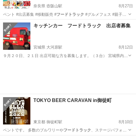
奈良県 壺阪山駅
8月27日
ベント #出店募集 #移動販売 #
フードトラック
#グルメフェス #親子イ
ベント …
奈良
高市郡
壺阪山駅
地域/お祭り
キッチンカー
キッチンカー フードトラック 出店者募集
宮城県 大河原駅
8月12日
９月２０日、２１日 出店可能な方を募集します。（３台） 宮城県内、
サーキットでの自動車レースのイベントです。 昨年実績、約２５､０
宮城
柴田郡
大河原駅
その他
キッチンカー
００人でした。昨年は雨でしたので今年は更に増える見込みです。
TOKYO BEER CARAVAN in御徒町
東京都 御徒町駅
8月10日
ベントです。 多数のブルワリーや
フードトラック
、ステージパフォー