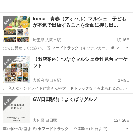
Iruma 青春（アオハル）マルシェ 子ども
が本気で出店することを全面に押し出…
埼玉県 入間市駅
1月16日
たちに見せてください。 ③
フードトラック
（キッチンカー） 🚚 マル
シェの熱…
埼玉
入間市
入間市駅
フリーマーケット
マルシェ
【出店案内】つなぐマルシェ＠竹見台マーケ
ット
大阪府 桃山台駅
1月9日
。 色んなハンドメイド作家さんや
フードトラック
なども来られるので
お近くの方は是非…
大阪
吹田市
桃山台駅
地域/お祭り
マルシェ
GW日田駅前！よくばりグルメ
大分県 日田駅
12月26日
00/日(3~7店舗まで) ◆
フードトラック
¥4000/日(10台まで)…