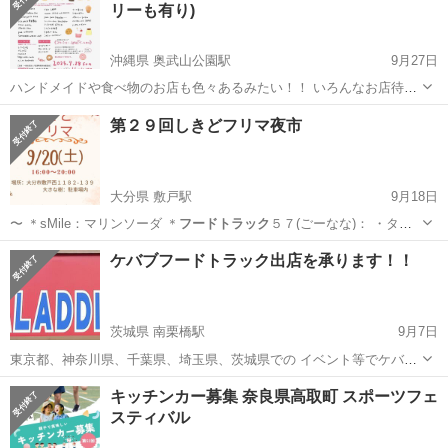
リーも有り)
沖縄県 奥武山公園駅
9月27日
ハンドメイドや食べ物のお店も色々あるみたい！！ いろんなお店待っ
てみるのも楽しそうなイベントですよー
沖縄
島尻郡
奥武山公園駅
地域/お祭り
フードトラック
第２９回しきどフリマ夜市
大分県 敷戸駅
9月18日
〜 ＊sMile：マリンソーダ ＊
フードトラック
５７(ごーなな)： ・タコ
ス・フラ…
大分
大分市
敷戸駅
フリーマーケット
夜市
ケバブフードトラック出店を承ります！！
茨城県 南栗橋駅
9月7日
東京都、神奈川県、千葉県、埼玉県、茨城県での イベント等でケバブ
キッチンカー出店のご依頼をお待ちしております。 本場トルコで長年
茨城
猿島郡
南栗橋駅
その他
ケバブ
キッチンカー募集 奈良県高取町 スポーツフェ
の経験をもつ料理人がつくる、 本格的ドネルケバブです。 主なメニュ
スティバル
ーは ドネルケバブ(チキン、ビ...