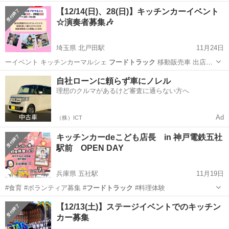
大分
日田市
日田駅
地域/お祭り
【12/14(日)、28(日)】キッチンカーイベント
☆演奏者募集🎶
埼玉県 北戸田駅
11月24日
ーイベント キッチンカーマルシェ
フードトラック
移動販売車 出店募
集 出店者募集…
埼玉
戸田市
北戸田駅
地域/お祭り
キッチンカー
自社ローンに頼らず車にノレル
理想のクルマがあるけど審査に通らない方へ
Ad
（株）ICT
キッチンカーdeこども店長 in 神戸電鉄五社
駅前 OPEN DAY
兵庫県 五社駅
11月19日
#食育 #ボランティア募集 #
フードトラック
#料理体験
兵庫
神戸市
五社駅
ワークショップ
こども店長
【12/13(土)】ステージイベントでのキッチン
カー募集