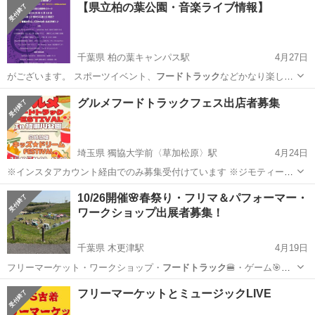
【県立柏の葉公園・音楽ライブ情報】
千葉県 柏の葉キャンパス駅
4月27日
がございます。 スポーツイベント、
フードトラック
などかなり楽しめ
る内容になっており…
千葉
柏市
柏の葉キャンパス駅
コンサート/ショー
グルメフードトラックフェス出店者募集
フードトラック
埼玉県 獨協大学前〈草加松原〉駅
4月24日
※インスタアカウント経由でのみ募集受付けています ※ジモティーの
メッセージは既読スルーします ・ブース出店者 ・ステージ出演者 ・
埼玉
草加市
獨協大学前〈草加松原〉駅
地域/お祭り
10/26開催🌸春祭り・フリマ＆パフォーマー・
キッチンカー ・協賛企業様 同時募集！ 応募、詳細はインスタトップ
ワークショップ出展者募集！
キッチンカー
ページのリンクGoogle...
千葉県 木更津駅
4月19日
フリーマーケット・ワークショップ・
フードトラック
🍔・ゲーム🎯・
ダンス💃🕺 外国人…
千葉
木更津市
木更津駅
地域/お祭り
パフォーマー
フリーマーケットとミュージックLIVE