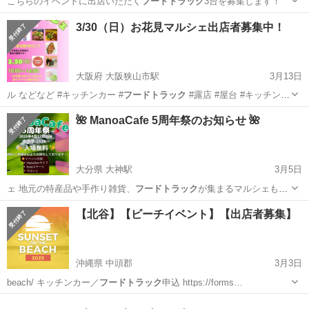
こちらのイベントに出店いただく
フードトラック
3台を募集します！
埼玉
秩父郡
芦ヶ久保駅
その他
キッチンカー
3/30（日）お花見マルシェ出店者募集中！
大阪府 大阪狭山市駅
3月13日
ル などなど #キッチンカー #
フードトラック
#露店 #屋台 #キッチンカ
ー出…
大阪
大阪狭山市
大阪狭山市駅
その他
キッチンカー
🌺 ManoaCafe 5周年祭のお知らせ 🌺
大分県 大神駅
3月5日
ェ 地元の特産品や手作り雑貨、
フードトラック
が集まるマルシェも開
催されます。お…
大分
速見郡
大神駅
地域/お祭り
マルシェ
【北谷】【ビーチイベント】【出店者募集】
沖縄県 中頭郡
3月3日
beach/ キッチンカー／
フードトラック
申込 https://forms…
沖縄
中頭郡
地域/お祭り
ビーチ