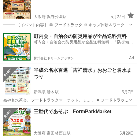
大阪府 浜寺公園駅
5月27日
━━━ 【イベント内容】 🍔
フードトラック
🎨 キッズ体験＆ワークシ
ョップ …
大阪
堺市
浜寺公園駅
地域/お祭り
手持ち花火
町内会・自治会の防災用品が全品送料無料
町内会・自治会の防災用品が全品送料無料！「防災備蓄
用品ドットコム」
Ad
株式会社ドリームデッサン
平成の名水百選「吉祥清水」おおごと名水ま
つり
新潟県 勝木駅
6月7日
売や名水茶会、
フードトラック
マーケット、ミ… 。 ■
フードトラック
マーケット（1…
新潟
村上市
勝木駅
地域/お祭り
会場
三世代であそぶ FormParkMarket
大阪府 富田林西口駅
5月29日