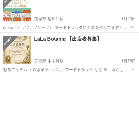
茨城県 荒川沖駅
1月20日
orriso（ピッツァソリーゾ）
フードトラック
に石窯を積んでます✨ 環
境に優しい…
茨城
土浦市
荒川沖駅
フリーマーケット
線香
LaLa Botaniq 【出店者募集】
群馬県 本中野駅
1月18日
彩るアイテム ・焼き菓子／パン／
フードトラック
など ※「暮らしに
寄り添うもの…
群馬
邑楽郡
本中野駅
ワークショップ
ボタニカル