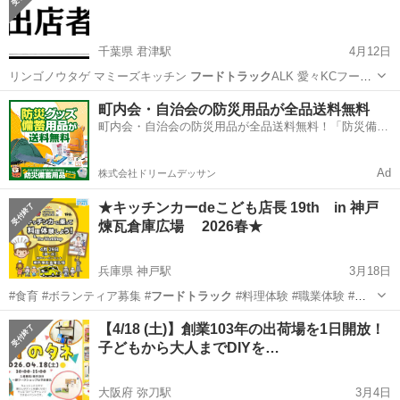
千葉県 君津駅
4月12日
リンゴノウタゲ マミーズキッチン
フードトラック
ALK 愛々KCフード
海の家一力…
千葉
君津市
君津駅
地域/お祭り
房総
町内会・自治会の防災用品が全品送料無料
町内会・自治会の防災用品が全品送料無料！「防災備蓄
用品ドットコム」
Ad
株式会社ドリームデッサン
★キッチンカーdeこども店長 19th in 神戸
煉瓦倉庫広場 2026春★
兵庫県 神戸駅
3月18日
#食育 #ボランティア募集 #
フードトラック
#料理体験 #職業体験 #
煉…
兵庫
神戸市
神戸駅
ワークショップ
こども店長
【4/18 (土)】創業103年の出荷場を1日開放！
子どもから大人までDIYを…
大阪府 弥刀駅
3月4日