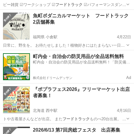
ビー雑貨 ☑︎ワークショップ ☑︎
フードトラック
☑︎パフォーマンスダンス
☑︎キ…
大阪
富田林市
富田林西口駅
地域/お祭り
キッズ
魚町ボダニカルマーケット フードトラック
2店舗募集
福岡県 小倉駅
4月22日
日常に、野生を。 お待たせしました！植物好きにはたまらない一日が
やってきます🌿 魚町みらい広場に、個性派植物たちが大集合する「魚
福岡
北九州市
小倉駅
地域/お祭り
植物
町内会・自治会の防災用品が全品送料無料
町ボタニカルマーケット」の開催が決定！ 人気のアガベを中心に、ビ
町内会・自治会の防災用品が全品送料無料！「防災備蓄
カクシダ（コウモリラン）...
用品ドットコム」
Ad
株式会社ドリームデッサン
『ポプラフェス2026』フリーマーケット出店
者募集！
北海道 西中駅
4月16日
トや古着屋さんなどが出店。 また
フードトラック
ものべ20台出展。 3
日間で約3…
北海道
空知郡
西中駅
フリーマーケット
フードトラック
2026/6/13 第7回房総フェスタ 出店募集