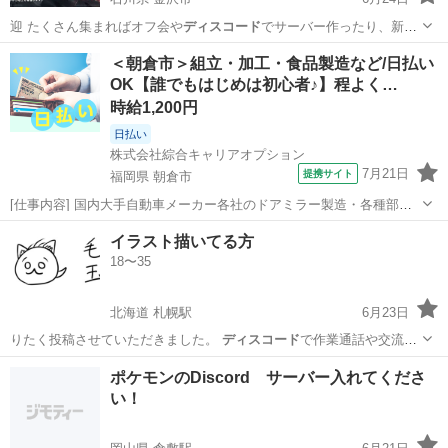
迎 たくさん集まればオフ会や
ディスコード
でサーバー作ったり、新た
にレイド制…
石川
金沢市
ゲーム/アプリ
フレンド
＜朝倉市＞組立・加工・食品製造など/日払い
OK【誰でもはじめは初心者♪】程よく…
時給1,200円
日払い
株式会社綜合キャリアオプション
7月21日
提携サイト
福岡県 朝倉市
[仕事内容] 国内大手自動車メーカー各社のドアミラー製造・各種部品
の組付作業・全自動機、 半自動機導入・部品運搬等その他付随業務有
福岡
朝倉市
工場
イラスト描いてる方
男女ともに活躍できる職場です。 工場内は空調設備も完備未経験から
18〜35
スタートしている方多数研修体制...
北海道 札幌駅
6月23日
りたく投稿させていただきました。
ディスコード
で作業通話や交流が
できたら嬉しいで…
北海道
札幌市
札幌駅
その他
ポケモンのDiscord サーバー入れてくださ
い！