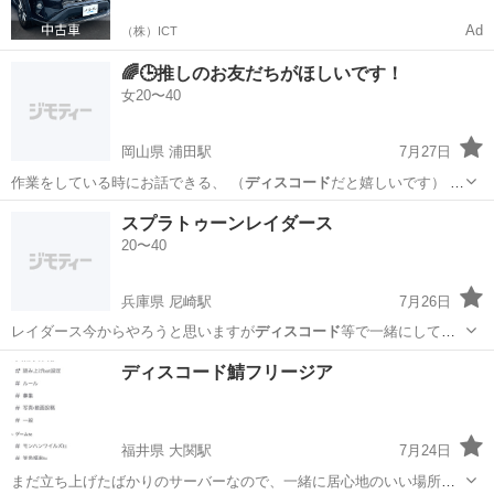
Ad
（株）ICT
🌈🕒️推しのお友だちがほしいです！
女20〜40
岡山県 浦田駅
7月27日
作業をしている時にお話できる、 （
ディスコード
だと嬉しいです） 🌈
🕒️（特にヒー…
岡山
倉敷市
浦田駅
その他
スプラトゥーンレイダース
20〜40
兵庫県 尼崎駅
7月26日
レイダース今からやろうと思いますが
ディスコード
等で一緒にしてく
れる方おられません…
兵庫
尼崎市
尼崎駅
ゲーム/アプリ
ディスコード鯖フリージア
福井県 大関駅
7月24日
まだ立ち上げたばかりのサーバーなので、一緒に居心地のいい場所を