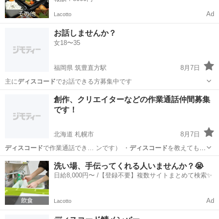
Ad
Lacotto
お話しませんか？
女18〜35
福岡県 筑豊直方駅
8月7日
主に
ディスコード
でお話できる方募集中です
福岡
直方市
筑豊直方駅
チャット
創作、クリエイターなどの作業通話仲間募集
です！
北海道 札幌市
8月7日
ディスコード
で作業通話でき… ンです） ・
ディスコード
を教えても連
絡…
北海道
札幌市
その他
blender
洗い場、手伝ってくれる人いませんか？😭
日給8,000円〜 /【登録不要】複数サイトまとめて検索✨
Ad
Lacotto