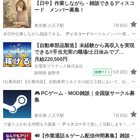
【日中】作業しながら・雑談できるディスコ
ード メンバー募集！
東京都 八王子駅
7月10日
本日中仕事しながら雑談できる。
ディスコード
サークルメンバー募
集 現在14名 …
東京
八王子市
八王子駅
ゲーム/アプリ
ディスコード
【自動車部品製造】未経験から高収入を実現
できる!!手当充実の職場/土日休みでプ…
月給220,500円
住電装プラテック株式会社
5月18日
提携サイト
静岡県 裾野市
[仕事内容] 【仕事内容】 自動車用コネクタの組立工程において、以下
業務をお願いいたします。 ■生産設備の操作（射出成型機やプレス
静岡
裾野市
工場
🎮 PCゲーム・MOD雑談｜全国版サークル募
機、組立機など） ■生産段取り ■箱替え ■材料供給及び補助作業 （業
集
務の変更の範囲） 会社...
東京都 八王子駅
7月10日
で盛り上がれる仲間を大募集 ✅
ディスコード
で楽しく活動します！ ✅
全国のP…
東京
八王子市
八王子駅
ゲーム/アプリ
ゲームサークル
🔊【作業通話＆ゲーム配信仲間募集】雑談・