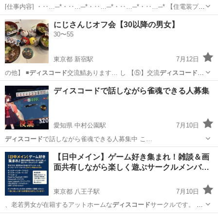
[仕事内容] ・‥…─*・‥…─*・‥…─*・‥…─*・‥…─* 【住電装プラ
テック株式会社】 当社では、 自動車の情報を伝達する重要な役割を果
静岡
御殿場市
工場
にじさんじオフ会【30以降の男女】
たしている、 ワイヤーハーネスの配線の分岐や接続を担うコネクタの
30〜55
製造を成形・プ...
東京都 新宿駅
7月12日
の他】 ◾️
ディスコード
交流鯖あります… し 【⑤】交流
ディスコード
に
参加するか …
東京
新宿区
新宿駅
カラオケ
にじさんじ
ディスコードで話しながら雀魂できる人募集
愛知県 中村公園駅
7月10日
ディスコード
で話しながら雀魂できる人募集中 こ…
愛知
名古屋市
中村公園駅
ゲーム/アプリ
【日中メイン】ゲーム好き集まれ！雑談＆画
面共有しながら楽しく遊ぶサークルメンバ…
東京都 八王子駅
7月10日
、老若男女が在籍するアットホームな
ディスコード
サークルです。 日
中イン率高めの方…
東京
八王子市
八王子駅
ゲーム/アプリ
ゲーム