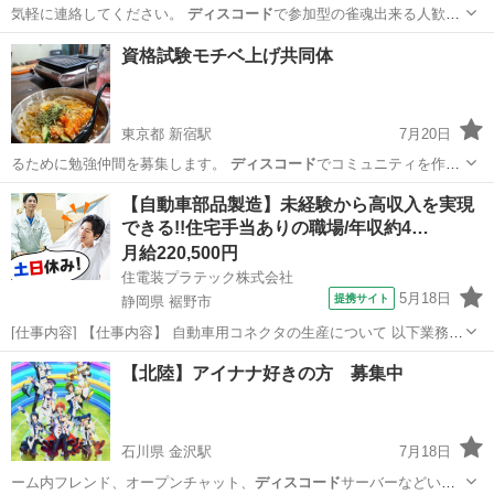
気軽に連絡してください。
ディスコード
で参加型の雀魂出来る人歓迎
します。…
神奈川
相模原市
友達
ディスコード
資格試験モチベ上げ共同体
東京都 新宿駅
7月20日
るために勉強仲間を募集します。
ディスコード
でコミュニティを作り
たいです。 …
東京
新宿区
新宿駅
その他
【自動車部品製造】未経験から高収入を実現
できる!!住宅手当ありの職場/年収約4…
月給220,500円
住電装プラテック株式会社
5月18日
提携サイト
静岡県 裾野市
[仕事内容] 【仕事内容】 自動車用コネクタの生産について 以下業務を
ご担当いただきます。（雇入れ直後） ○製品の寸法測定、機能検査、
静岡
裾野市
工場
【北陸】アイナナ好きの方 募集中
外観検査業務 ○その他付随作業 （業務内容の変更の範囲） 会社が定め
る範囲の業務 （...
石川県 金沢駅
7月18日
ーム内フレンド、オープンチャット、
ディスコード
サーバーなどいろ