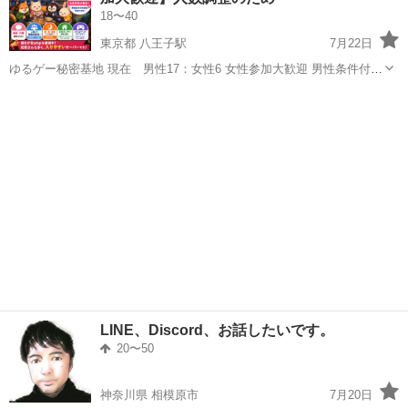
18〜40
東京都 八王子駅
7月22日
ゆるゲー秘密基地 現在 男性17：女性6 女性参加大歓迎 男性条件付き
募集【面接で説明】 ゲーム・雑談・作業通話、なんでも歓迎！ 人数よ
東京
新宿区
八王子駅
ゲーム/アプリ
ディスコード
り稼働率重視！ VC参加率・イン率高め ...
LINE、Discord、お話したいです。
20〜50
神奈川県 相模原市
7月20日