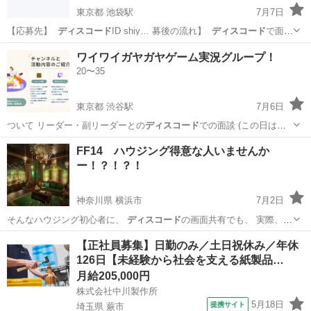
東京都 池袋駅
7月7日
【応募先】
ディスコード
ID shiy… 募後の流れ】
ディスコード
で面
談 ↓…
東京
千代田区
池袋駅
ゲーム/アプリ
java
ワイワイガヤガヤゲーム実況グループ！
20〜35
東京都 渋谷駅
7月6日
ついて リーダー・副リーダーとの
ディスコード
での面談 (この日はお
話のみにな…
東京
渋谷区
渋谷駅
ゲーム/アプリ
ゲーム
FF14 ハウジング得意な人いませんか
ー！？！？！
神奈川県 横浜市
7月2日
そんなハウジング初心者に、
ディスコード
の画面共有でも、 実際、ハ
ウスに…
神奈川
横浜市
ゲーム/アプリ
【正社員募集】日勤のみ／土日祝休み／年休
126日【未経験から社会を支える紙製品…
月給205,000円
株式会社中川製作所
5月18日
提携サイト
埼玉県 蕨市