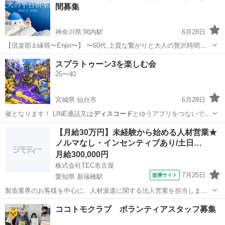
間募集
神奈川県 関内駅
6月28日
【倶楽部⚓️縁尋〜Enjin〜】 〜60代 上質な繋がりと大人の贅沢時間〜
『素敵な出会いが連鎖する』――。 そんな想いを込めたサークルで
神奈川
横浜市
関内駅
友達
大人
スプラトゥーン3を楽しむ会
す。 横浜みなとみらいを中心に、美味しい食事や音楽を楽しみなが
25〜40
ら、心豊かな交流を...
宮城県 仙台市
6月28日
催となります！ LINE通話又は
ディスコード
とゆうアプリをつないでや
ろうと思い…
宮城
仙台市
その他
スプラトゥーン
【月給30万円】未経験から始める人材営業★
ノルマなし・インセンティブあり/土日…
月給300,000円
株式会社TEC名古屋
7月25日
提携サイト
愛知県 新瑞橋駅
製造業界のお客様を中心に、人材派遣に関する法人営業を担当しま
す。 企業への提案から求職者との面談、就業後のフォローまで、一人
愛知
新瑞橋駅
営業事務
ココトモクラブ ボランティアスタッフ募集
の営業が一貫して携わる「両手型営業」なので、迅速な対応ができま
す。 【主な仕事内容】 ◆企業(お...