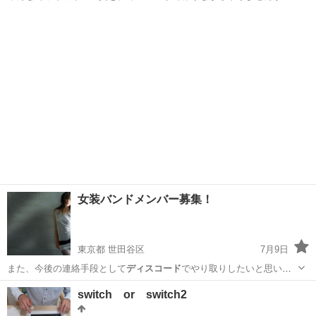
エン…
東京
八王子市
八王子駅
ゲーム/アプリ
ディスコード
女装バンドメンバー募集！
東京都 世田谷区
7月9日
また、今後の連絡手段として
ディスコード
でやり取りしたいと思いま
すので、ア…
東京
世田谷区
バンドメンバー
switch or switch2