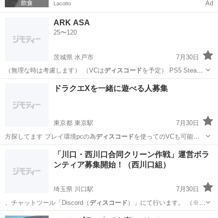
Ad
Lacotto
ARK ASA
25〜120
茨城県 水戸市
7月30日
（無理な時は考慮します） （VCは
ディスコード
を予定） PS5 Steam
など…
茨城
水戸市
ゲーム/アプリ
ドラクエXを一緒に遊べる人募集
東京都 東京駅
7月30日
方探してます プレイ環境pcの為
ディスコード
を使ってのVCも可能で
す
東京
中央区
東京駅
ゲーム/アプリ
「川口・西川口合同クリーン作戦」運営ボラ
ンティア募集開始！（西川口組）
埼玉県 川口駅
7月30日
、チャットツール「Discord（
ディスコード
）」にて行います。 （※導
入方法…
埼玉
川口市
川口駅
ボランティア
Discord