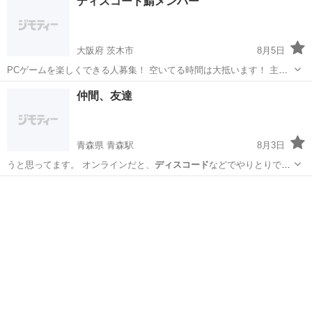
ディスコード鯖メンバー
大阪府 茨木市
8月5日
PCゲームを楽しくできる人募集！ 空いてる時間は大抵います！ 主は
雑食なのでいろんなゲームしてます（スチーム内に200本以上のゲー
大阪
茨木市
ゲーム/アプリ
仲間、友達
ム） いろんなゲームをして楽しめる仲間募集中
青森県 青森駅
8月3日
うと思ってます。 オンラインだと、
ディスコード
などでやりとりでき
ると嬉しいです。…
青森
青森市
青森駅
その他