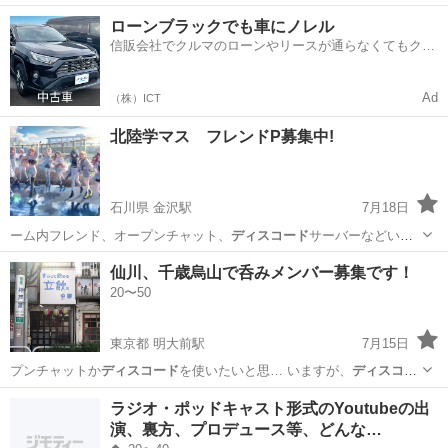
いろ用意できればい…
石川
金沢市
金沢駅
アニメ
アイナナ
ローンブラックでも車にノレル
信販会社でクルマのローンやリースが通らなくてもクル
マをご利用いただけるサービスがあります！
Ad
（株）ICT
北陸学マス フレンドP募集中!
石川県 金沢駅
7月18日
ーム内フレンド、オープンチャット、
ディスコード
サーバーなどいろ
いろ用意できればい…
石川
金沢市
金沢駅
ゲーム/アプリ
フレンド
仙川、千歳烏山で呑みメンバー募集です！
20〜50
東京都 明大前駅
7月15日
プンチャットか
ディスコード
を使いたいと思… いますが、
ディスコー
ド
の方が楽なので… 間など） ③
ディスコード
アカウントの有…
東京
世田谷区
明大前駅
その他
オープンチャット
ラジオ・ポッドキャスト形式のYoutubeの出
演、裏方、プロデュース等、どんな…