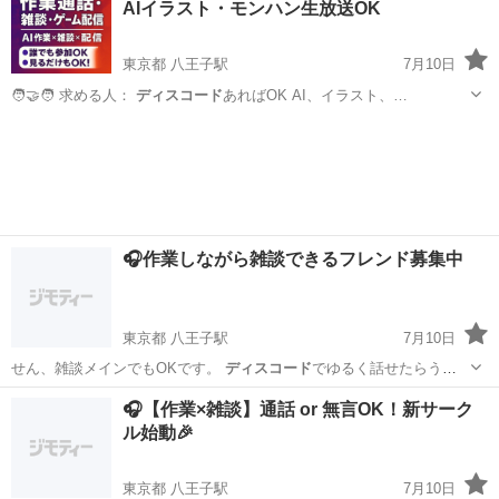
AIイラスト・モンハン生放送OK
東京都 八王子駅
7月10日
🧑‍🤝‍🧑 求める人：
ディスコード
あればOK AI、イラスト、…
東京
八王子市
八王子駅
友達
ゲーム
🎧作業しながら雑談できるフレンド募集中
東京都 八王子駅
7月10日
せん、雑談メインでもOKです。
ディスコード
でゆるく話せたらうれ
しいです。 …
東京
八王子市
八王子駅
友達
フレンド
🎧【作業×雑談】通話 or 無言OK！新サーク
ル始動🎉
東京都 八王子駅
7月10日