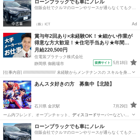
ローンブラックでも車にノレル
信販会社でクルマのローンやリースが通らなくてもクル
マをご利用いただけるサービスがあります！
Ad
（株）ICT
賞与年2回あり×未経験OK！★細かい作業が
得意な方大歓迎！★住宅手当あり★年間…
月給220,500円
住電装プラテック株式会社
5月18日
提携サイト
静岡県 御殿場市
[仕事内容] ////////////////////////// 未経験からメンテナンスの スキルを身に
つけられるお仕事です！ 模型やプラモデルの作成など、 細かい作業が
静岡
御殿場市
工場
あんスタ好きの方 募集中【北陸】
得意な方、大歓迎です！ //////////////...
石川県 金沢駅
7月29日
ーム内フレンド、オープンチャット、
ディスコード
サーバーなどいろ
いろ用意できればい…
石川
金沢市
金沢駅
アニメ
オープンチャット
ローンブラックでも車にノレル
信販会社でクルマのローンやリースが通らなくてもクル
マをご利用いただけるサービスがあります！