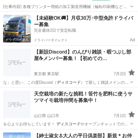
[仕事内容] 各種プリンター用紙の加工製造用機械（輪転印刷機など）
の 操作をお任せします。 ＜具体的には…＞ ・印刷機械やスリッター
埼玉
蕨市
工場
【未経験OK🚚】月収30万↑中型免許ドライバ
機の操作、製品の製造 ・製品に応じた機械の設定・調整 （裁断・型
ー募集
抜き・ミシン目・穴開け加...
完全週休2日で安定転職
Ad
ドライバーダイレクト
​【新設Discord】のんびり雑談・暇つぶし部
屋☕️メンバー募集！【初めての…
東京都 東京駅
7月2日
な」と思い、この度Discord（
ディスコード
）で新しく雑談メインのサ
ーバーを立…
東京
中央区
東京駅
友達
天空栽培の新たな挑戦！笹竹を肥料に使うサ
ツマイモ栽培仲間を募集中！
山口県 山口市
7月1日
を心よりお待ちしています！
ディスコード
やオープンチャットでの質
問も受け付…
山口
山口市
ボランティア
オープンチャット
【紳士淑女⚓️大人の平日倶楽部】新規＊お仲