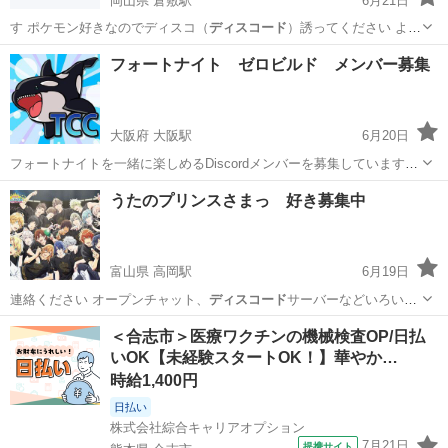
岡山県 倉敷駅
6月21日
す ポケモン好きなのでディスコ（
ディスコード
）誘ってください よろ
しくお願いし…
岡山
倉敷市
倉敷駅
ゲーム/アプリ
ポケモン
フォートナイト ゼロビルド メンバー募集
大阪府 大阪駅
6月20日
フォートナイトを一緒に楽しめるDiscordメンバーを募集しています。
また、フォートナイト以外のゲームも幅広く楽しむための姉妹サーバ
大阪
大阪市
大阪駅
ゲーム/アプリ
うたのプリンスさまっ 好き募集中
ーもございます。 🤝 サーバーの特徴とメンバーの雰囲気 Discordのボ
イスチ...
富山県 高岡駅
6月19日
連絡ください オープンチャット、
ディスコード
サーバーなどいろいろ
用意できればい…
富山
富山市
高岡駅
アニメ
オープンチャット
＜合志市＞医療ワクチンの機械検査OP/日払
いOK【未経験スタートOK！】華やか…
時給1,400円
日払い
株式会社綜合キャリアオプション
7月21日
提携サイト