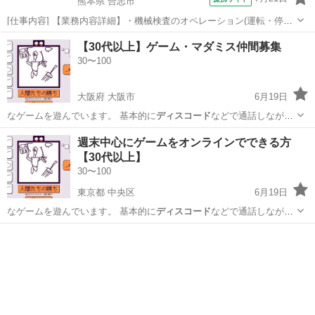
熊本県 合志市
[仕事内容] 【業務内容詳細】・機械検査のオペレーション(運転・停止
操作)・バイアルの投入作業、 整列作業・不良品の確認作業【取扱製品
熊本
合志市
工場
【30代以上】ゲーム・マダミス仲間募集
情報】医療用ワクチン 。＋お仕事探しはコンシェルスタッフにおまか
30〜100
せ＋。 あなたのお仕事...
大阪府 大阪市
6月19日
なゲームを遊んでいます。 基本的に
ディスコード
などで通話しながら
のプレイが多いで…
大阪
大阪市
ゲーム/アプリ
週末中心にゲームをオンラインでできる方
【30代以上】
30〜100
東京都 中央区
6月19日
なゲームを遊んでいます。 基本的に
ディスコード
などで通話しながら
のプレイが多いで…
東京
中央区
ゲーム/アプリ