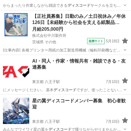
からまったり作業しながら雑談できる
ディスコード
サークルを立ち上
げました！🎧 …
東京
八王子市
八王子駅
友達
サークル
【正社員募集】日勤のみ／土日祝休み／年休
126日【未経験から社会を支える紙製品…
月給205,000円
株式会社中川製作所
5月18日
提携サイト
茨城県 その他
[仕事内容] 各種プリンター用紙の加工製造用機械（輪転印刷機など）
の 操作をお任せします。 ＜具体的には…＞ ・印刷機械やスリッター
茨城
その他
工場
AI・同人・作家・情報共有・雑談できる・友
機の操作、製品の製造 ・製品に応じた機械の設定・調整 （裁断・型
達募集
抜き・ミシン目・穴開け加...
東京都 八王子駅
7月10日
にメッセージください。 基本
ディスコード
ですが、使ったことない方
も簡単です…
東京
八王子市
八王子駅
アニメ
作家
星の翼ディスコードメンバー募集 初心者歓
迎
東京都 八王子駅
7月10日
みんなでワイワイ星の翼を
ディスコード
で喋りながらやりませんか？