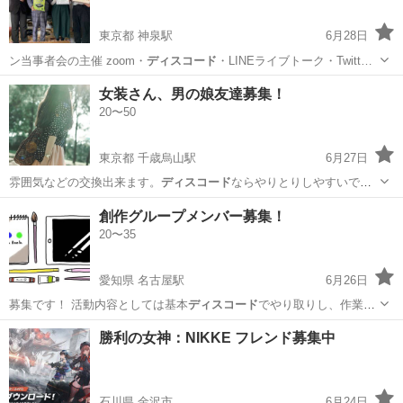
東京都 神泉駅
6月28日
ン当事者会の主催 zoom・
ディスコード
・LINEライブトーク・Twitt…
東京
渋谷区
神泉駅
ボランティア
オンライン
女装さん、男の娘友達募集！
20〜50
東京都 千歳烏山駅
6月27日
雰囲気などの交換出来ます。
ディスコード
ならやりとりしやすいで
す。 ご連…
東京
世田谷区
千歳烏山駅
その他
グランピング
創作グループメンバー募集！
20〜35
愛知県 名古屋駅
6月26日
募集です！ 活動内容としては基本
ディスコード
でやり取りし、作業通
話(無理に話さ…
愛知
名古屋市
名古屋駅
アニメ
お絵描き
勝利の女神：NIKKE フレンド募集中
石川県 金沢市
6月24日