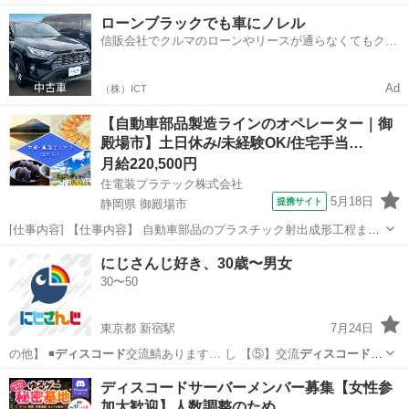
作ってくれる初期メンバーを募集しています！ 「固定メンバーで楽し
福井
坂井市
大関駅
ゲーム/アプリ
ゲーム
ローンブラックでも車にノレル
く遊びたい」「気軽にVCしながらゲームしたい」そんな人はぜひ！ 🌸
信販会社でクルマのローンやリースが通らなくてもクル
募集条件 ・...
マをご利用いただけるサービスがあります！
Ad
（株）ICT
【自動車部品製造ラインのオペレーター｜御
殿場市】土日休み/未経験OK/住宅手当…
月給220,500円
住電装プラテック株式会社
5月18日
提携サイト
静岡県 御殿場市
[仕事内容] 【仕事内容】 自動車部品のプラスチック射出成形工程また
は組立工程での以下業務をお願いします。 ・生産段取り、チョコ停解
静岡
御殿場市
工場
にじさんじ好き、30歳〜男女
除などの作業 ・箱替え、梱包などの作業 ・材料及び部材供給及び補助
30〜50
作業 ・物流や簡易保全作業...
東京都 新宿駅
7月24日
の他】 ◾️
ディスコード
交流鯖あります… し 【⑤】交流
ディスコード
に
参加するか …
東京
新宿区
新宿駅
その他
にじさんじ
ディスコードサーバーメンバー募集【女性参
加大歓迎】人数調整のため