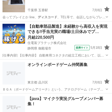
千葉県 五香駅
7月8日
会ってプレイとか line、
ディスコード
、TEL等で、会話しながらプレイ
…
千葉
松戸市
五香駅
その他
【自動車部品製造】未経験から高収入を実現
できる!!手当充実の職場/土日休みでプ…
月給220,500円
住電装プラテック株式会社
5月18日
提携サイト
静岡県 御殿場市
[仕事内容] 【仕事内容】 自動車用コネクタの組立工程において、以下
業務をお願いいたします。 ■組立自動機の操作 ■生産段取り ■箱替え ■
静岡
御殿場市
工場
オンラインボードゲーム仲間募集
材料供給及び補助作業 （業務の変更の範囲） 会社が定める範囲の業務
（勤務地の変...
東京都 品川区
7月8日
ＢＧＡ（ボードゲームアリーナ）という、アナログゲーム（テーブル
ゲーム・ボードゲーム）をスマホ・ＰＣから無料で遊べるオンライン
東京
品川区
ゲーム/アプリ
BGA
【java】マイクラ実況グループメンバー募
サイト等で遊べるサークルの仲間を探しています。 Discordというアプ
集！
リ（スマホでもＰＣでも...