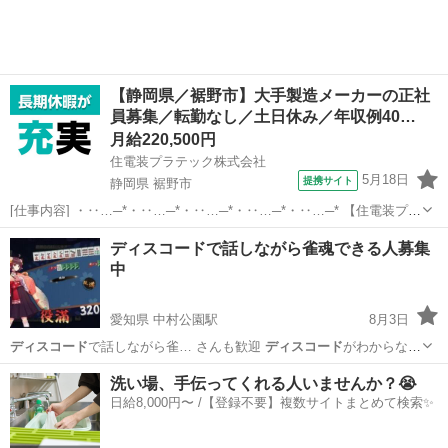
【静岡県／裾野市】大手製造メーカーの正社
員募集／転勤なし／土日休み／年収例40…
月給220,500円
住電装プラテック株式会社
5月18日
提携サイト
静岡県 裾野市
[仕事内容] ・‥…─*・‥…─*・‥…─*・‥…─*・‥…─* 【住電装プラ
テック株式会社】 当社では、 自動車の情報を伝達する重要な役割を果
静岡
裾野市
工場
ディスコードで話しながら雀魂できる人募集
たしている、 ワイヤーハーネスの配線の分岐や接続を担うコネクタの
中
製造を成形・プ...
愛知県 中村公園駅
8月3日
ディスコード
で話しながら雀… さんも歓迎
ディスコード
がわからない
場…
愛知
名古屋市
中村公園駅
ゲーム/アプリ
ディスコード
洗い場、手伝ってくれる人いませんか？😭
日給8,000円〜 /【登録不要】複数サイトまとめて検索✨