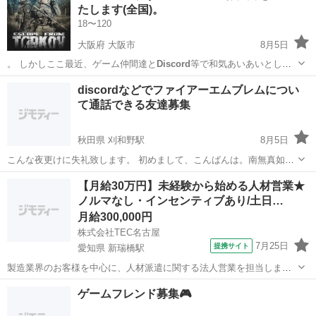
たします(全国)。
18〜120
大阪府 大阪市
8月5日
。 しかしここ最近、ゲーム仲間達と
Discord
等で和気あいあいとしな
がらマルチゲ…
大阪
大阪市
ゲーム/アプリ
discordなどでファイアーエムブレムについ
て通話できる友達募集
秋田県 刈和野駅
8月5日
こんな夜更けに失礼致します。 初めまして、こんばんは。南無真如。
秋田県からあざらしと申します。 どうぞ宜しくお願い致します。 ファ
秋田
大仙市
刈和野駅
ゲーム/アプリ
【月給30万円】未経験から始める人材営業★
イアーエムブレムについて 語れる仲間を探しております。 ...
ノルマなし・インセンティブあり/土日…
月給300,000円
株式会社TEC名古屋
7月25日
提携サイト
愛知県 新瑞橋駅
製造業界のお客様を中心に、人材派遣に関する法人営業を担当しま
す。 企業への提案から求職者との面談、就業後のフォローまで、一人
愛知
新瑞橋駅
営業事務
ゲームフレンド募集🎮
の営業が一貫して携わる「両手型営業」なので、迅速な対応ができま
す。 【主な仕事内容】 ◆企業(お...