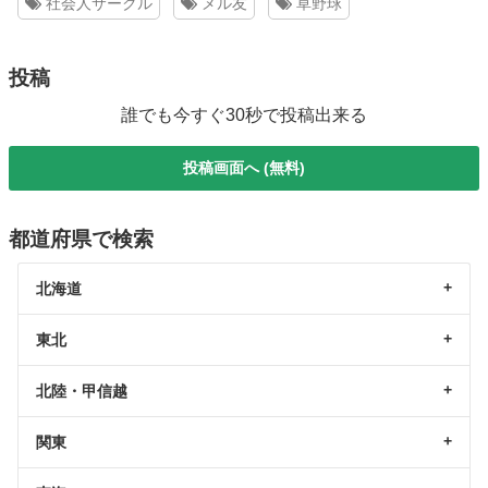
社会人サークル
メル友
草野球
投稿
誰でも今すぐ30秒で投稿出来る
投稿画面へ (無料)
都道府県で検索
北海道
東北
北陸・甲信越
関東