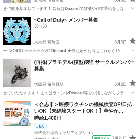
愛知県 名古屋市
8月3日
き仲間を募集しています！ 普段は
Discord
で雑談や作業通話をしなが
ら創作をし…
愛知
名古屋市
アニメ
~Call of Duty~ メンバー募集
30〜60
東京都 葛飾区
8月3日
ー NONRO ☆☆☆☆☆VC
Discord
★最近始めた方もこれから始…
東京
葛飾区
ゲーム/アプリ
(再掲)プラモデル(模型)製作サークルメンバー
募集
大阪府 泉佐野駅
8月2日
せていただきます！ まずはラインや
Discord
等でお話しながらプラモ
製作をできれ…
大阪
泉佐野市
泉佐野駅
友達
プラモデル
＜合志市＞医療ワクチンの機械検査OP/日払
いOK【未経験スタートOK！】華やか…
時給1,400円
日払い
株式会社綜合キャリアオプション
7月21日
提携サイト