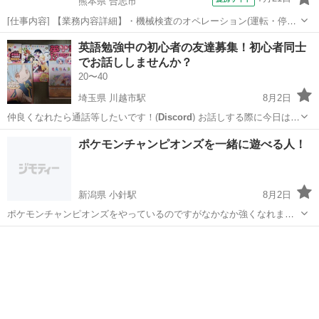
熊本県 合志市
[仕事内容] 【業務内容詳細】・機械検査のオペレーション(運転・停止
操作)・バイアルの投入作業、 整列作業・不良品の確認作業【取扱製品
熊本
合志市
工場
英語勉強中の初心者の友達募集！初心者同士
情報】医療用ワクチン 。＋お仕事探しはコンシェルスタッフにおまか
でお話ししませんか？
せ＋。 あなたのお仕事...
20〜40
埼玉県 川越市駅
8月2日
仲良くなれたら通話等したいです！(
Discord
) お話しする際に今日はこ
ん…
埼玉
川越市
川越市駅
その他
ポケモンチャンピオンズを一緒に遊べる人！
新潟県 小針駅
8月2日
ポケモンチャンピオンズをやっているのですがなかなか強くなれませ
ん 選出やポケモン技の思い切りがなくビビって勝ち優勢な時にミスっ
新潟
新潟市
小針駅
ゲーム/アプリ
て負けたりよくあります 一緒に裏でバトル練習や構築を教えてくれる
方でポケモンチャンピオンズを楽しん...