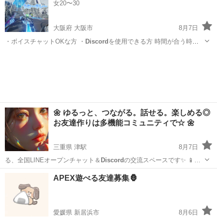
女20〜30
大阪府 大阪市
8月7日
・ボイスチャットOKな方 ・
Discord
を使用できる方 時間が合う時に
「…
大阪
大阪市
その他
🌼 ゆるっと、つながる。話せる。楽しめる◎
お友達作りは多機能コミュニティで☆ 🌼
三重県 津駅
8月7日
る、全国LINEオープンチャット＆
Discord
の交流スペースです✨ 📱…
三重
津市
津駅
グルチャ
お喋り
APEX遊べる友達募集🦍
愛媛県 新居浜市
8月6日