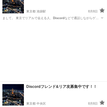
東京都 池袋駅
8月8日
まして。 東京でリアルで会える人、
Discord
などで通話しながらゲー
ムできる人募…
東京
豊島区
池袋駅
ゲーム/アプリ
Discord
Discordフレンド&リア友募集中です！！
東京都 中央区
8月8日