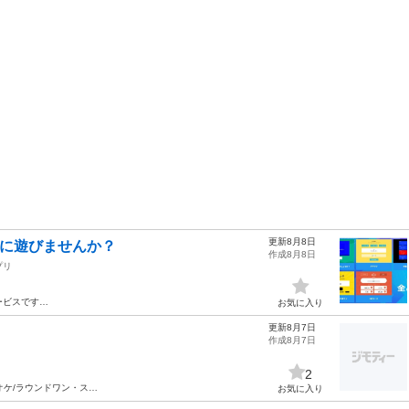
更新8月8日
緒に遊びませんか？
作成8月8日
プリ
ービスです…
お気に入り
更新8月7日
作成8月7日
2
オケ/ラウンドワン・ス…
お気に入り