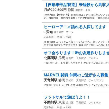
【自動車部品製造】未経験から高収入を
月給220,500円
静岡
裾野市
工場
[仕事内容] 【仕事内容】 自動車用コネクタの生産について
定、機能検査、外観検査業務 ○その他付随作業 （業務内容の
ヒーローアニメ語れる人探してます
-
愛知
名古屋市
アニメ
応募条件： 25歳 〜 35歳
to be hero X ってアニメ知ってる人いたら、嬉しい
や少年漫画系でも大丈夫です！ 気楽に話せれたらと思います
オフ会やります！🌺お友達作りしませ
北藤岡駅
群馬
藤岡市
北藤岡駅
グルチャ
一緒に行ったりして楽しんでます！
オンライン
飲み会、オ
MARVEL闘魂 仲間のご近所さん募集
天竜川駅
静岡
浜松市
天竜川駅
ゲーム/アプリ
に練習してみようと思います 基本は
オンライン
でと考えて
フットサルで遊ぼうよ！！
不動前駅
東京
品川区
不動前駅
フットサル
応募条件： 20歳 〜 35歳