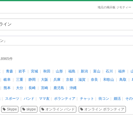
地元の掲示板 ジモティー
ン」
18965件
道
青森
岩手
宮城
秋田
山形
福島
新潟
富山
石川
福井
岐阜
三重
静岡
大阪
兵庫
京都
滋賀
奈良
和歌山
鳥取
熊本
大分
長崎
宮崎
鹿児島
沖縄
達
スポーツ
バンド
ママ友
ボランティア
チャット
街コン
婚活
その
Skype
skype
オンライン バンド
オンライン ボランティア