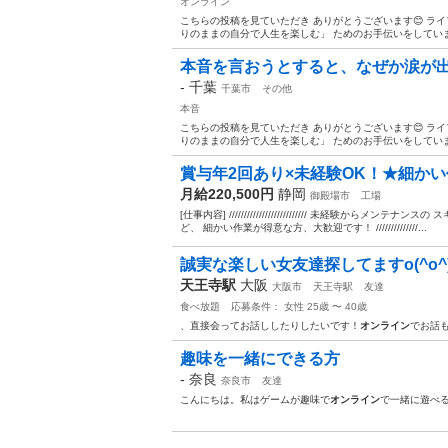
オンライン
こちらの投稿を見ていただき ありがとうございます😊 ライ
りのままの自分で人生を楽しむ」 ためのお手伝いをしています
本音を言おうとすると、なぜか涙が
-
千葉
千葉市
その他
本音
こちらの投稿を見ていただき ありがとうございます😊 ライ
りのままの自分で人生を楽しむ」 ためのお手伝いをしています
賞与年2回あり×未経験OK！★細かい
月給220,500円
静岡
御殿場市
工場
[仕事内容] ////////////////////////// 未経験
ど、 細かい作業が得意な方、大歓迎です！ //////////////...
誠実な楽しい女友達探してますo(^o^
天王寺駅
大阪
大阪市
天王寺駅
友達
食べ放題
応募条件： 女性 25歳 〜 40歳
、直接会ってお話ししたりしたいです！
オンライン
でお話も
趣味を一緒にできる方
-
奈良
奈良市
友達
こんにちは。私はゲームが趣味で
オンライン
で一緒に遊べ