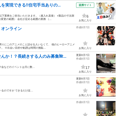
実現できる!!住宅手当ありの...
提携サイト
 以下業務をご担当いただきます。（雇入れ直後） ○製品の寸法測
6
変更の範囲） 会社が定める範囲の業務 （...
お気に入り
作成8月7日
 オンライン
です！ 周りにこのアニメのこと話せる人いなくて、 他のヒーローアニメ
。 ※出会い目的や勧誘は時間の無駄...
お気に入り
更新8月7日
んか！？長続きする人のみ募集🌺...
作成8月7日
フ会などのイベントは月に数…
17
お気に入り
更新8月7日
作成8月7日
いるのですが できるだけ近…
お気に入り
作成8月7日