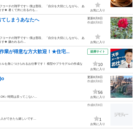
フコーチの翔平です✨ 僕は普段、 「自分を大切にしながら、 あ
🍀 暑くて外に出るのも...
お気に入り
更新8月8日
出てしまうあなたへ
作成8月8日
フコーチの翔平です✨ 僕は普段、 「自分を大切にしながら、 あ
 嫌われるの...
お気に入り
作業が得意な方大歓迎！★住宅...
提携サイト
からメンテナンスの スキルを身につけられるお仕事です！ 模型やプラモデルの作成な
10
お気に入り
更新8月8日
)o
作成8月8日
56
OK♪ 時間は戻ってこない…
お気に入り
作成8月8日
る人ができたら嬉しいです…
1
お気に入り