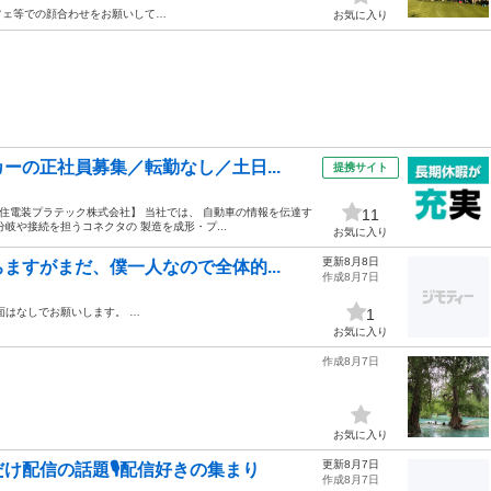
フェ等での顔合わせをお願いして…
お気に入り
ーの正社員募集／転勤なし／土日...
提携サイト
* 【住電装プラテック株式会社】 当社では、 自動車の情報を伝達す
11
岐や接続を担うコネクタの 製造を成形・プ...
お気に入り
更新8月8日
ますがまだ、僕一人なので全体的...
作成8月7日
面はなしでお願いします。 …
1
お気に入り
作成8月7日
お気に入り
更新8月7日
け配信の話題🎙配信好きの集まり
作成8月7日