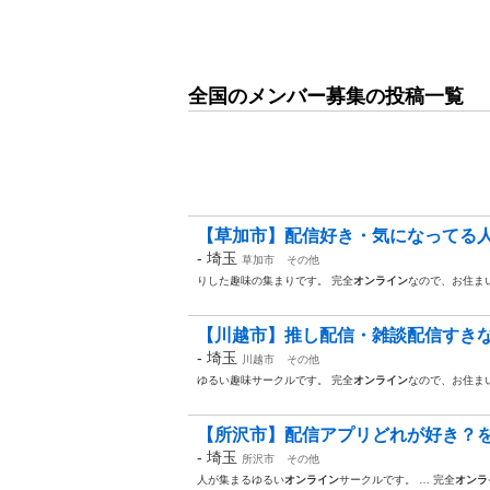
全国のメンバー募集の投稿一覧
【草加市】配信好き・気になってる
-
埼玉
草加市
その他
りした趣味の集まりです。 完全
オンライン
なので、お住ま
【川越市】推し配信・雑談配信すきな
-
埼玉
川越市
その他
ゆるい趣味サークルです。 完全
オンライン
なので、お住ま
【所沢市】配信アプリどれが好き？を
-
埼玉
所沢市
その他
人が集まるゆるい
オンライン
サークルです。 … 完全
オンラ