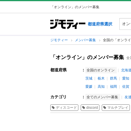
「オンライン」のメンバー募集
都道府県選択
ジモティー
メンバー募集
全国の「オンライ
「オンライン」のメンバー募集
全
都道府県
：
全国のオンライン
北海
茨城
栃木
群馬
愛知
愛媛
高知
福岡
佐賀
カテゴリ
：
全てのメンバー募集
友
ディスコード
discord
マルチプレイ