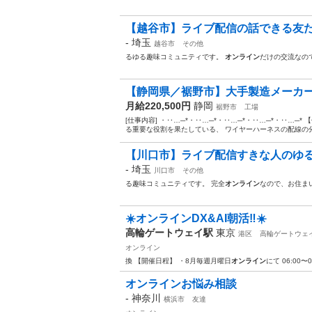
【越谷市】ライブ配信の話できる友だ
-
埼玉
越谷市
その他
るゆる趣味コミュニティです。
オンライン
だけの交流なの
【静岡県／裾野市】大手製造メーカー
月給220,500円
静岡
裾野市
工場
[仕事内容] ・‥…─*・‥…─*・‥…─*・‥…─*・‥…─
る重要な役割を果たしている、 ワイヤーハーネスの配線の分
【川口市】ライブ配信すきな人のゆる
-
埼玉
川口市
その他
る趣味コミュニティです。 完全
オンライン
なので、お住ま
☀️オンラインDX&AI朝活‼️☀️
高輪ゲートウェイ駅
東京
港区
高輪ゲートウェ
オンライン
換 【開催日程】 ・8月毎週月曜日
オンライン
にて 06:00〜
オンラインお悩み相談
-
神奈川
横浜市
友達