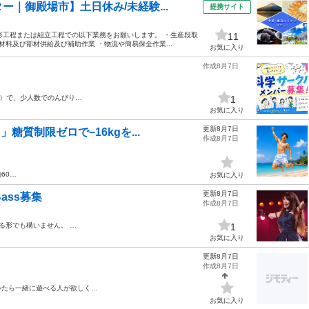
｜御殿場市】土日休み/未経験...
提携サイト
成形工程または組立工程での以下業務をお願いします。 ・生産段取
11
材料及び部材供給及び補助作業 ・物流や簡易保全作業...
お気に入り
作成8月7日
ど）で、少人数でのんびり…
1
お気に入り
更新8月7日
糖質制限ゼロで−16kgを...
作成8月7日
約60…
お気に入り
更新8月7日
ass募集
作成8月7日
する形でも構いません。 …
1
お気に入り
更新8月7日
作成8月7日
いたら一緒に遊べる人が欲しく…
お気に入り