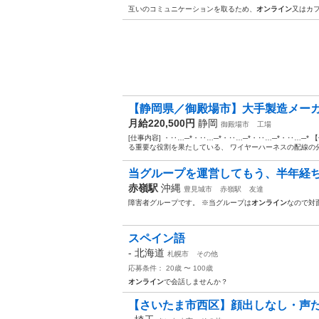
互いのコミュニケーションを取るため、
オンライン
又はカ
【静岡県／御殿場市】大手製造メーカ
月給220,500円
静岡
御殿場市
工場
[仕事内容] ・‥…─*・‥…─*・‥…─*・‥…─*・‥…─
る重要な役割を果たしている、 ワイヤーハーネスの配線の分
当グループを運営してもう、半年経ち
赤嶺駅
沖縄
豊見城市
赤嶺駅
友達
障害者グループです。 ※当グループは
オンライン
なので対
スペイン語
-
北海道
札幌市
その他
応募条件： 20歳 〜 100歳
オンライン
で会話しませんか？
【さいたま市西区】顔出しなし・声だ