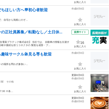
お気に入り
作成8月8日
ちほしい方へ💬初心者歓迎
で、自宅から気軽にのぞ…
お気に入り
の正社員募集／転勤なし／土日休...
提携サイト
* 【住電装プラテック株式会社】 当社では、 自動車の情報を伝達す
16
岐や接続を担うコネクタの 製造を成形・プ...
お気に入り
作成8月8日
趣味サークル🎤見る専も歓迎
いの場所を問わず参加い…
お気に入り
更新8月8日
作成8月8日
イ駅
その他
07:30 ※各…
お気に入り
更新8月8日
作成8月8日