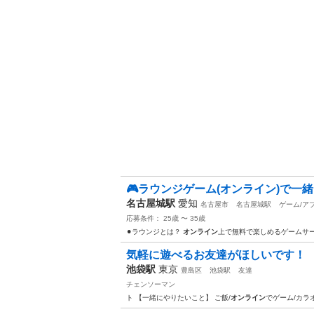
🎮ラウンジゲーム(オンライン)で一
名古屋城駅
愛知
名古屋市
名古屋城駅
ゲーム/ア
応募条件： 25歳 〜 35歳
⚫︎ラウンジとは？
オンライン
上で無料で楽しめるゲームサ
気軽に遊べるお友達がほしいです！
池袋駅
東京
豊島区
池袋駅
友達
チェンソーマン
ト 【一緒にやりたいこと】 ご飯/
オンライン
でゲーム/カラ