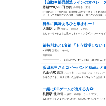
【自動車部品製造ラインのオペレーター
月給220,500円
静岡
御殿場市
工場
[仕事内容] 【仕事内容】 自動車部品のプラスチック射出
り、チョコ停解除などの作業 ・箱替え、梱包などの作業 ・
科学に興味あるひと集まれー！
大阪駅
大阪
大阪市
大阪駅
その他
おしゃべりできたらと思ってます✨
オンライン
（Zoomな
🚨特別あと1名🚨 「もう我慢しない！」
-
沖縄
那覇市
その他
糖質制限
━━━━━━━╮ ▪️１対１の
オンライン
相談（Zoom）💻 ▪️
浜田麻里さんコピーバンド GuitarとB
八王子駅
東京
八王子市
八王子駅
バンドメンバー
わせる形でも、 顔合せ兼ねたお茶や
オンライン
で お話し
一緒にPCゲームが出来る方🐶
札幌駅
北海道
札幌市
札幌駅
ゲーム/アプリ
ムしかやっていませんでしたが、GTA
オンライン
をやって