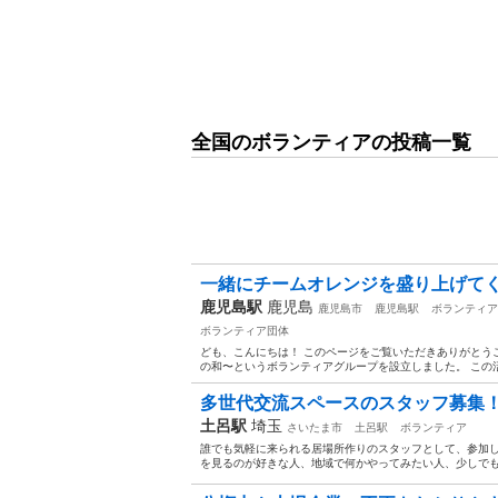
全国のボランティアの投稿一覧
一緒にチームオレンジを盛り上げて
鹿児島駅
鹿児島
鹿児島市
鹿児島駅
ボランティア
ボランティア団体
ども、こんにちは！ このページをご覧いただきありがとう
の和〜というボランティアグループを設立しました。 この活
多世代交流スペースのスタッフ募集
土呂駅
埼玉
さいたま市
土呂駅
ボランティア
誰でも気軽に来られる居場所作りのスタッフとして、参加し
を見るのが好きな人、地域で何かやってみたい人、少しでも興