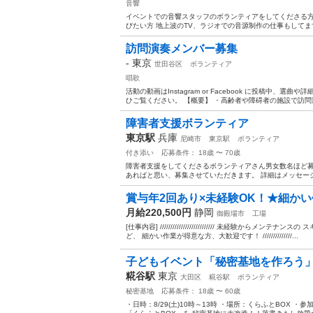
音響
イベントでの音響スタッフのボランティアをしてくださる方
びたい方 地上波のTV、ラジオでの音源制作の仕事もしてま
訪問演奏メンバー募集
-
東京
世田谷区
ボランティア
唱歌
活動の動画はInstagram or Facebook に投稿中
ひご覧ください。 【概要】 ・高齢者や障碍者の施設で訪問演奏
障害者支援ボランティア
東京駅
兵庫
尼崎市
東京駅
ボランティア
付き添い
応募条件： 18歳 〜 70歳
障害者支援をしてくださるボランティアさん男女数名ほど募
あればと思い、募集させていただきます。 詳細はメッセージ
賞与年2回あり×未経験OK！★細かい
月給220,500円
静岡
御殿場市
工場
[仕事内容] ////////////////////////// 未経験
ど、 細かい作業が得意な方、大歓迎です！ //////////////...
子どもイベント「秘密基地を作ろう
糀谷駅
東京
大田区
糀谷駅
ボランティア
秘密基地
応募条件： 18歳 〜 60歳
・日時：8/29(土)10時～13時 ・場所：くらふとBOX 