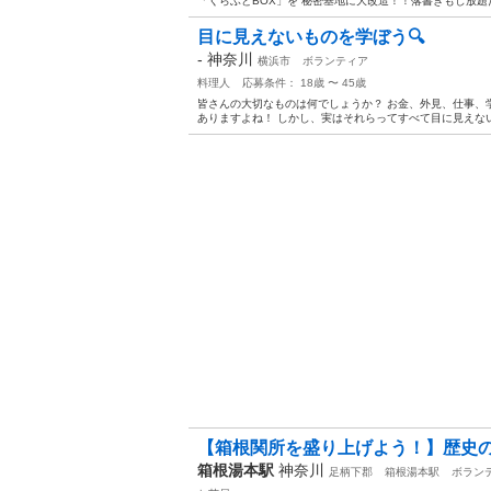
「くらふとBOX」を 秘密基地に大改造！！落書きもし放題だよ
目に見えないものを学ぼう🔍
-
神奈川
横浜市
ボランティア
料理人
応募条件： 18歳 〜 45歳
皆さんの大切なものは何でしょうか？ お金、外見、仕事、
ありますよね！ しかし、実はそれらってすべて目に見えない
【箱根関所を盛り上げよう！】歴史
箱根湯本駅
神奈川
足柄下郡
箱根湯本駅
ボラン