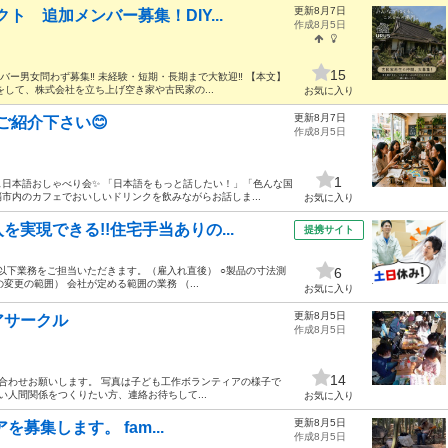
更新8月7日
 追加メンバー募集！DIY...
作成8月5日
15
バー男女問わず募集‼️ 未経験・短期・長期まで大歓迎‼️ 【本文】
して、株式会社を立ち上げ空き家や古民家の...
お気に入り
更新8月7日
ご紹介下さい😊
作成8月5日
1
日本語おしゃべり会✨ 「日本語をもっと話したい！」「色んな国
市内のカフェでおいしいドリンクを飲みながらお話しま...
お気に入り
実現できる!!住宅手当ありの...
提携サイト
 以下業務をご担当いただきます。（雇入れ直後） ○製品の寸法測
6
変更の範囲） 会社が定める範囲の業務 （...
お気に入り
更新8月5日
アサークル
作成8月5日
14
い合わせお願いします。 写真は子ども工作ボランティアの様子で
い人間関係をつくりたい方、連絡お待ちして...
お気に入り
更新8月5日
を募集します。 fam...
作成8月5日