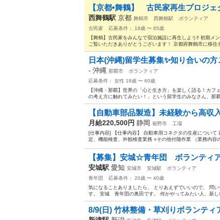
【京都•舞鶴】 古民家再生プロジェクト
西舞鶴駅
京都
舞鶴市
西舞鶴駅
ボランティア
古民家
応募条件： 18歳 〜 65歳
【舞鶴】古民家をみんなで宿泊施設に再生しよう‼️ 初期メン
ご覧いただきありがとうございます！ 京都府舞鶴市に移住を
日本(沖縄)留学生募集✨知り合いの方
-
沖縄
那覇市
ボランティア
応募条件： 女性 18歳 〜 60歳
【沖縄・那覇】世界の「心と生き方」を楽しく語る！カフェ
の考え方に触れてみたい！」という留学生のみなさん、那覇
【自動車部品製造】未経験から高収入を
月給220,500円
静岡
裾野市
工場
[仕事内容] 【仕事内容】 自動車用コネクタの生産について
定、機能検査、外観検査業務 ○その他付随作業 （業務内容の
【募集】安城☆青年団 ボランティ
安城駅
愛知
安城市
安城駅
ボランティア
青年団
応募条件： 20歳 〜 40歳
気になることありましたら、 とりあえずでいいので、 問
す。 安城 青年団の奥田です。 何かやってみたい人、新し
8/9(日) 竹林整備・草刈りボランティア
新津駅
新潟