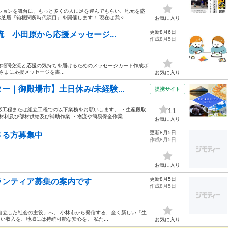
ションを舞台に、もっと多くの人に足を運んでもらい、地元を盛
居『箱根関所時代演目』を開催します！ 現在は我々...
お気に入り
更新8月6日
 小田原から応援メッセージ...
作成8月5日
 地域間交流と応援の気持ちを届けるためのメッセージカード作成ボ
まに応援メッセージを書...
お気に入り
｜御殿場市】土日休み/未経験...
提携サイト
成形工程または組立工程での以下業務をお願いします。 ・生産段取
11
材料及び部材供給及び補助作業 ・物流や簡易保全作業...
お気に入り
更新8月5日
さる方募集中
作成8月5日
お気に入り
更新8月5日
ランティア募集の案内です
作成8月5日
自立した社会の主役」へ。 小林市から発信する、全く新しい「生
い収入を、地域には持続可能な安心を。 私た...
お気に入り