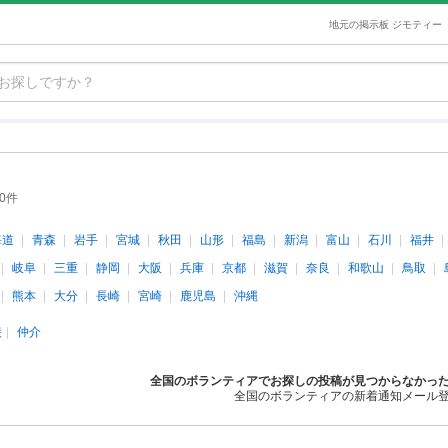
地元の掲示板 ジモティー
50件
海道
青森
岩手
宮城
秋田
山形
福島
新潟
富山
石川
福井
岐阜
三重
静岡
大阪
兵庫
京都
滋賀
奈良
和歌山
鳥取
熊本
大分
長崎
宮崎
鹿児島
沖縄
接
仲介
全国のボランティアでお探しの投稿が見つからなかっ
全国のボランティアの新着通知メール