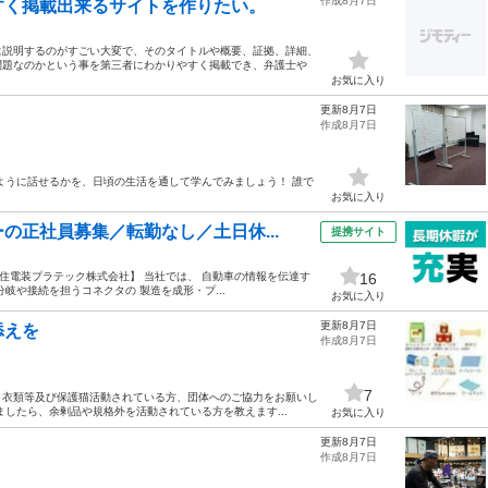
作成8月7日
すく掲載出来るサイトを作りたい。
に説明するのがすごい大変で、そのタイトルや概要、証拠、詳細、
問題なのかという事を第三者にわかりやすく掲載でき、弁護士や
お気に入り
更新8月7日
作成8月7日
ように話せるかを、日頃の生活を通して学んでみましょう！ 誰で
お気に入り
の正社員募集／転勤なし／土日休...
提携サイト
* 【住電装プラテック株式会社】 当社では、 自動車の情報を伝達す
16
岐や接続を担うコネクタの 製造を成形・プ...
お気に入り
更新8月7日
添えを
作成8月7日
7
・衣類等及び保護猫活動されている方、団体へのご協力をお願いし
したら、余剰品や規格外を活動されている方を教えます...
お気に入り
更新8月7日
作成8月7日