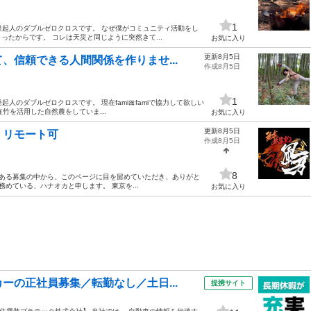
1
ニティ発起人のダブルゼロクロスです。 なぜ僕がコミュニティ活動をし
たからです。 コレは天災と同じように突然きて...
お気に入り
更新8月5日
、信頼できる人間関係を作りませ...
作成8月5日
1
ィ発起人のダブルゼロクロスです。 現在fami🎀famiで協力して欲しい
在竹を活用した自然農をしていま...
お気に入り
更新8月5日
 リモート可
作成8月5日
8
数ある募集の中から、このページに目を留めていただき、ありがと
めている、ハナオカと申します。 東京を...
お気に入り
ーの正社員募集／転勤なし／土日...
提携サイト