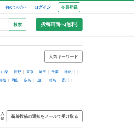
ログイン
会員登録
初めての方へ
投稿画面へ(無料)
検索
人気キーワード
山梨
長野
東京
埼玉
千葉
神奈川
島根
岡山
広島
山口
徳島
香川
た方
新着投稿の通知をメールで受け取る
登録