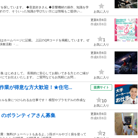
を探しています。 ◆音楽好きさん ◆音響機材の操作、知識を学
すので、そういった知識が学びたい方には情報もご提供い...
お気に入り
更新8月6日
作成8月6日
1
、選曲や詳細はホームページに記載。 上記のQRコードを掲載しています。ぜ
活動 ・...
お気に入り
更新8月6日
作成8月6日
集 はじめまして。 長期的に安心してお願いできる方とのご縁が
にてお伝えいたします。 ご質問などもお気軽にお問...
お気に入り
作業が得意な方大歓迎！★住宅...
提携サイト
からメンテナンスの スキルを身につけられるお仕事です！ 模型やプラモデルの作成な
10
お気に入り
更新8月6日
」のボランティアさん募集
作成8月6日
2
・参加費：無料(チューペットもあるよ。) 段ボールやゴミ袋を使って