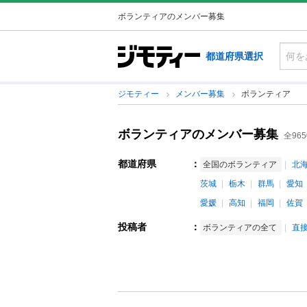
ボランティアのメンバー募集
都道府県選択
ジモティー
メンバー募集
ボランティア
ボランティアのメンバー募集
全96
都道府県
：
全国のボランティア
北
茨城
栃木
群馬
愛知
愛媛
高知
福岡
佐賀
投稿者
：
ボランティアの全て
直