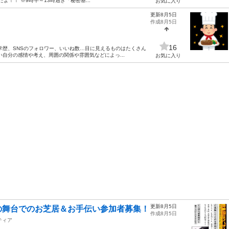
！！ ※9時半～13時過ぎ「秘密基...
お気に入り
更新8月5日
作成8月5日
16
学歴、SNSのフォロワー、いいね数…目に見えるものはたくさん
自分の感情や考え、周囲の関係や雰囲気などによっ...
お気に入り
更新8月5日
の舞台でのお芝居＆お手伝い参加者募集！
作成8月5日
ティア