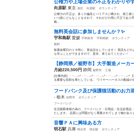
公権力や上場企業の不正をわかりや
向原駅
東京
港区
向原駅
ボランティア
公権力の不正は、多くの偏見とバイアスに晒され、第三者
いつ誰にどんなことをされて、それがどの用に不正であり
裁...
無料英会話に参加しませんか？✨
宇和島駅
愛媛
宇和島市
宇和島駅
ボランティア
無料
毎週金曜日の１９時に、英会話をしています！ 英語をどの
も学ぶことができますので、是非、来てみてください！
【静岡県／裾野市】大手製造メーカー
月給220,500円
静岡
裾野市
工場
[仕事内容] ・‥…─*・‥…─*・‥…─*・‥…─*・‥…─
る重要な役割を果たしている、 ワイヤーハーネスの配線の分
フードバンク及び保護猫活動のお力
-
栃木
佐野市
ボランティア
フードバンク
生活困窮者様の為の、フードバンク・日用品・生活必需品
たします。 品質には問題がなく廃棄されてしまう物がありま
音響ＰＡに興味ある方
明石駅
兵庫
明石市
明石駅
ボランティア