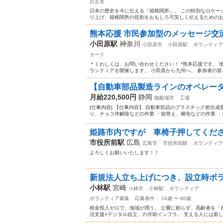
お芝居
日本の歴史を今に伝える「箱根関所」。 この特別なロケー
り上げ、箱根関所の役割をおもしろ可笑しく伝えるためのお芝
熊本応援 市民参加型のメッセージ交流
小田原駅
神奈川
小田原市
小田原駅
ボランティア
カード
＊くわしくは、お問い合わせください！ *熊本応援です。
ランティアを開催します。 小田原から九州へ。 参加者の皆さ
【自動車部品製造ラインのオペレーター
月給220,500円
静岡
御殿場市
工場
[仕事内容] 【仕事内容】 自動車部品のプラスチック射出
り、チョコ停解除などの作業 ・箱替え、梱包などの作業 ・
姫路市内ですが 車椅子押してくだ
市役所前駅
広島
広島市
市役所前駅
ボランティア
よろしくお願いいたします！！
新規法人立ち上げにつき、設立時ボ
小林駅
宮崎
小林市
小林駅
ボランティア
ボランティア募集
応募条件： 18歳 〜 80歳
税金投入ゼロで、地域が潤う。 公費に頼らず、高齢者を「
活支援×デジタル自立」の共助インフラ。 支える人には新し