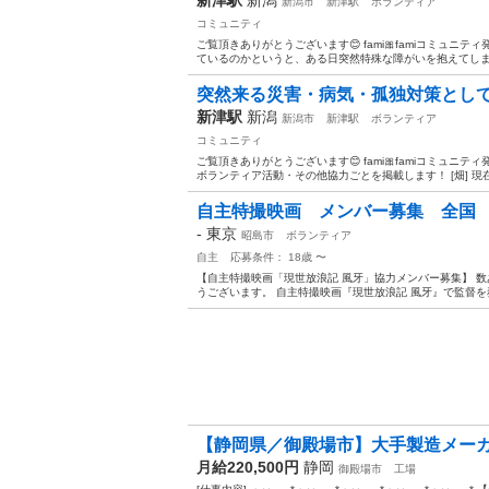
新潟市
新津駅
ボランティア
コミュニティ
ご覧頂きありがとうございます😊 fami🎀famiコミュ
ているのかというと、ある日突然特殊な障がいを抱えてしまっ
突然来る災害・病気・孤独対策として
新津駅
新潟
新潟市
新津駅
ボランティア
コミュニティ
ご覧頂きありがとうございます😊 fami🎀famiコミュニテ
ボランティア活動・その他協力ごとを掲載します！ [畑] 現
自主特撮映画 メンバー募集 全国
-
東京
昭島市
ボランティア
自主
応募条件： 18歳 〜
【自主特撮映画「現世放浪記 風牙」協力メンバー募集】 
うございます。 自主特撮映画『現世放浪記 風牙』で監督を務
【静岡県／御殿場市】大手製造メーカ
月給220,500円
静岡
御殿場市
工場