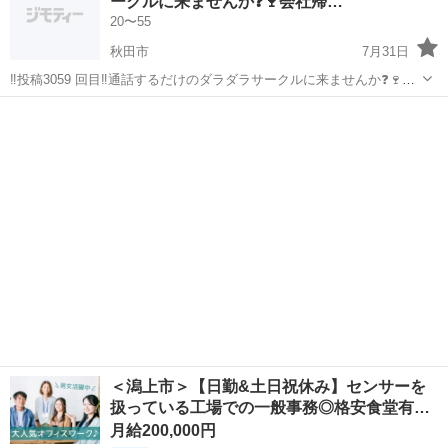
ークルに来ませんか❓🍷会社帰…
す。
20〜55
秋田市
7月31日
‼️投稿3059 回目‼️通話するだけのダラダラサークルに来ませんか❓🍷会
社帰ってからや運転中など暇な時間に通話しませんか❓メンバー130人
秋田
秋田市
グルチャ
顔出し
くらいいます。 男女比は半半くらいで年齢層は20代から40代が多いで
す。zoomやラ...
＜潟上市＞【日勤&土日祝休み】センサーを
扱っている工場での一般事務◎格安食堂有…
月給200,000円