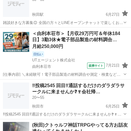
秋田駅
6月27日
雑談好きな方募集😊 全国の方々とLINEオープンチャットで楽しくお話
ししています。 年齢・性別問わず歓迎です。 興味のある方は、是非入
秋田
秋田市
秋田駅
チャット
独身者
＜由利本荘市＞【月収29万円可＆年休184
ってみてください。 元々あった独身者サークルの再集結版です。 新規
日】3勤3休★電子部品製造の材料調合…
メンバーも募集中です。 ...
月給250,000円
日払い
UTエージェント株式会社
7月21日
提携サイト
由利本荘市
[仕事内容] ＼未経験可！電子部品製造の材料調合や測定・検査など／
セラミックコンデンサを製造する工場でのお仕事です！ ☆コンデンサ
秋田
由利本荘市
工場
‼️投稿2545 回目‼️通話するだけのダラダラサ
とは…電気を蓄えたり、放出したりする電子部品のこと 自動車やス
ークルに来ませんか❓🍷会社帰…
マートフォンなどあらゆる製...
20〜55
秋田市
6月25日
‼️投稿2545 回目‼️通話するだけのダラダラサークルに来ませんか❓🍷会
社帰ってからや運転中など暇な時間に通話しませんか❓メンバー130人
秋田
秋田市
グルチャ
顔出し
(秋田)クトゥルフ神話TRPGやってる方お話友
くらいいます。 男女比は半半くらいで年齢層は20代から40代が多いで