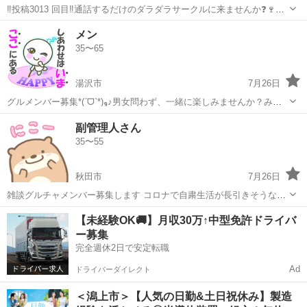
‼️投稿3013 回目‼️通話するだけのダラダラサークルに来ませんか❓🍷会
社帰ってからや運転中など暇な時間に通話しませんか❓メンバー130人
秋田
秋田市
グルチャ
顔出し
メン
くらいいます。 男女比は半半くらいで年齢層は20代から40代が多いで
35〜65
す。zoomやラ...
湯沢市
7月26日
グルメンバー募集*(ˊᗜˋ*)و♪男女問わず、一緒に楽しみませんか？みん
な楽しく和気あいあいやってるよ〜(*´∀`*)年齢も幅広くいます😊コロナ
秋田
湯沢市
グルチャ
コロナ
副管理人さん
に負けず一緒に盛り上がろ*(ˊᗜˋ*)و♪待ってま〜す♡♡ 男女に関わら
35〜55
ず、定...
秋田市
7月26日
雑談グルチャメンバー募集します コロナで自粛生活が長引きそうなの
で、グルチャで楽しくお話しませんか？ 副管理人は、女性なので女性
秋田
秋田市
グルチャ
コロナ
【未経験OK🚚】月収30万↑中型免許ドライバ
の方も気軽に問い合わせいただければと思います(⌯˃̶᷄ ⁻̫ ˂̶᷄⌯) 男女に関わ
ー募集
らず、...
完全週休2日で安定転職
Ad
ドライバーダイレクト
＜潟上市＞【人気の日勤&土日祝休み】製造