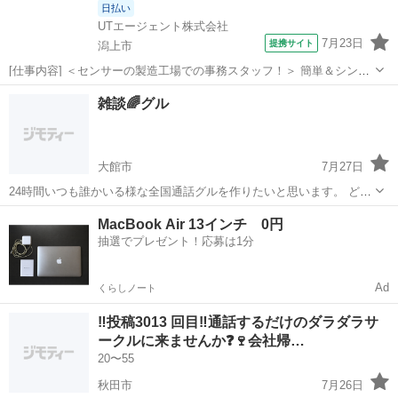
日払い
UTエージェント株式会社
7月23日
提携サイト
潟上市
[仕事内容] ＜センサーの製造工場での事務スタッフ！＞ 簡単＆シンプ
ル作業！難しい対応等はありません！ お仕事もすぐに覚えて頂けます
秋田
潟上市
工場
雑談🌈グル
♪ ＜具体的には…＞ ◆社内経費等のデータ入力 ・指定のフォーマット
があるから簡単！ ◆...
大館市
7月27日
24時間いつも誰かいる様な全国通話グルを作りたいと思います。 どん
な人もOKです😆 年齢制限なし 健常者、障害者もOK まだ作りたてほ
秋田
大館市
グルチャ
MacBook Air 13インチ 0円
やほやなので 途中から参加すると会話に入りにくいと思っている人で
抽選でプレゼント！応募は1分
も すぐに馴染めると思...
Ad
くらしノート
‼️投稿3013 回目‼️通話するだけのダラダラサ
ークルに来ませんか❓🍷会社帰…
20〜55
秋田市
7月26日