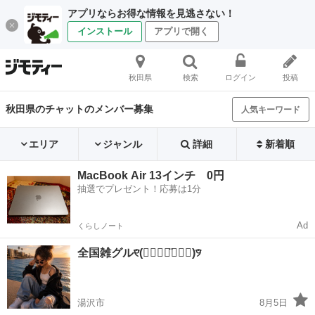
アプリならお得な情報を見逃さない！
インストール
アプリで開く
秋田県
検索
ログイン
投稿
秋田県のチャットのメンバー募集
人気キーワード
エリア
ジャンル
詳細
新着順
MacBook Air 13インチ 0円
抽選でプレゼント！応募は1分
Ad
くらしノート
全国雑グル୧⃛(๑⃙⃘◡̈︎๑⃙⃘)୨⃛
湯沢市
8月5日