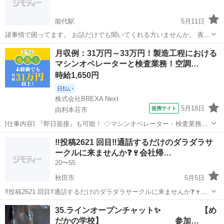
能代駅
5月11日
諸事情で困ってます。 お話だけでも聞いてくれる方いませんか。 夜19
時から空いています
秋田
能代市
能代駅
チャット
月収例：31万円～33万円！製造工程における
マシンオペレーターと検査業務！空調…
時給1,650円
日払い
株式会社BREXA Next
5月18日
提携サイト
由利本荘市
[仕事内容] 『即日面接』も可能！ ◇マシンオペレーター・検査業務◇
＜マシンオペレーター業務＞ 材料の投入作業や製造装置の製造過程に
秋田
由利本荘市
工場
‼️投稿2621 回目‼️通話するだけのダラダラサ
おけるエラー、トラブルの解除対応が中心作業となります。 製造装置
ークルに来ませんか❓🍷会社帰…
の工程毎に発生するエラ...
20〜55
秋田市
5月5日
‼️投稿2621 回目‼️通話するだけのダラダラサークルに来ませんか❓🍷会
社帰ってからや運転中など暇な時間に通話しませんか❓メンバー130人
秋田
秋田市
グルチャ
顔出し
35.ラインオープンチャット✨ 【め
くらいいます。 男女比は半半くらいで年齢層は20代から40代が多いで
だかの学校】 参加…
す。zoomやラ...