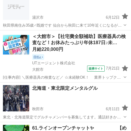
す。zoomやラ...
湯沢市
6月12日
秋田県南住み35歳♂既婚です 仙台から秋田に来て10年近くになるが仲
の良い人がいないのが寂しいです。 趣味は多趣味で釣り、カラオケ、
秋田
湯沢市
LINE友達
35歳
＜大館市＞【社宅費全額補助】医療器具の検
料理、いろいろやります カラオケ行きたいですなあ
査など！お休みたっぷり年休187日♪未…
月給220,000円
日払い
UTエージェント株式会社
7月21日
提携サイト
大館市
[仕事内容] ＼医療器具の検査など／ ☆未経験OK！ 業界トップクラ
スの医薬品受託製造メーカーでのお仕事◎ ＜具体的には…＞ ◆装置オ
秋田
大館市
工場
北海道・東北限定メンタルグル
ペレーション →マシンの起動・不具合時の対応 ◆製品検査 →異
物混入・キズ・汚れ...
秋田市
6月11日
東北・北海道限定でグルチャメンバーを募集してます。通話好きから
チャット好きな方どんなかたでも構いません。また管理人・管理人補
秋田
秋田市
グルチャ
メンタルグル
61.ラインオープンチャット✨ 【め
佐ともメンタルを病んでます。メンバーもにもそういう方がいますの