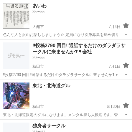
ル作業&指導担当が手厚くサポートしてくれるので、 安心して就業で
秋田
大館市
工場
あいわ
きます◎ お任せするのは製品の検査など！ 細かい作業をするのが得意
35〜55
な方にオススメです♪ ...
大館市
7月4日
色んな人と沢山お話ししましょう☺️ 定員になり次第募集を締め切りま
す。
秋田
大館市
グルチャ
‼️投稿2790 回目‼️通話するだけのダラダラサ
ークルに来ませんか❓🍷会社…
20〜55
秋田市
7月1日
‼️投稿2790 回目‼️通話するだけのダラダラサークルに来ませんか❓🍷会
社帰ってからや運転中など暇な時間に通話しませんか❓メンバー130人
秋田
秋田市
グルチャ
顔出し
東北・北海道グル
くらいいます。 男女比は半半くらいで年齢層は20代から40代が多いで
す。zoomや...
秋田市
6月30日
東北・北海道限定のグルになります。メンタル持ち大歓迎です。管理
人も管理人補佐もメンタル持ちです。 通話やチャットが好きな方、ぜ
秋田
秋田市
LINE友達
東北
独身者サークル
ひ私たちのグルに入りませんか？
30〜60