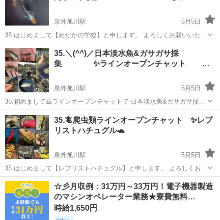
泉外旭川駅
5月5日
35.はじめまして【めだかの学校】と申します。 よろしくお願いいたし
ます。 ラインオプチャコミュニティとして活動中です。 今回はメンバ
秋田
秋田市
泉外旭川駅
グルチャ
メダカ
35.＼(^^)／日本淡水魚&ガサガサ採
ー募集のお知らせになります。 メンバー数90人グループですが、トラ
集 ✨ラインオープンチャット …
ブルもなく和気藹々とした...
泉外旭川駅
5月5日
35.初めまして🙇ラインオープンチャットで 日本淡水魚&ガサガサ採集
活動コミュニティ をしておりますTEAMGASAと申します。 タナゴ、
秋田
秋田市
泉外旭川駅
グルチャ
オヤニラミ
35.🦎爬虫類ラインオープンチャット ✨レプ
メダカ、オヤニラミ、雷魚、ナマズ ムギツク、カマツカ、ギギ、ウナ
リストハチュグル🐢
ギ、アカハライモリ、モ...
泉外旭川駅
5月5日
35.はじめまして【レプリストハチュグル】と申します。 よろしくお願
いいたします。 レプリストハチュグルはラインオープンチャット上で
秋田
秋田市
泉外旭川駅
グルチャ
爬虫類
☆彡月収例：31万円～33万円！電子機器製造
の爬虫類専門コミュニティです。 📢今回は新規メンバー募集のお知ら
のマシンオペレーター業務★寮費無料…
せです。 ハチュグルでは爬虫...
時給1,650円