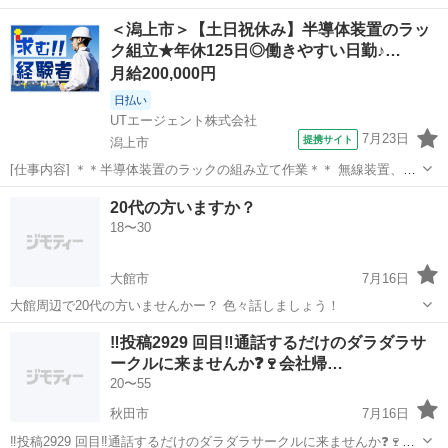
＜潟上市＞【土日祝休み】半導体装置のラッ
ク組立★年休125日◎働きやすい日勤♪…
月給200,000円
日払い
UTエージェント株式会社
7月23日
提携サイト
潟上市
[仕事内容] ＊＊半導体装置のラックの組み立て作業＊＊ 無線装置、セ
ンサー、通信機器など映像機器を製造している会社です！ 製造業の経
秋田
潟上市
工場
20代の方いますか？
験がある方は活かせます◎ 作業難易度は低めなので誰でもすぐに即戦
18〜30
力になれます！ ＜具体...
大館市
7月16日
大館周辺で20代の方いませんかー？ 色々話しましょう！
秋田
大館市
チャット
‼️投稿2929 回目‼️通話するだけのダラダラサ
ークルに来ませんか❓🍷会社帰…
20〜55
秋田市
7月16日
‼️投稿2929 回目‼️通話するだけのダラダラサークルに来ませんか❓🍷会