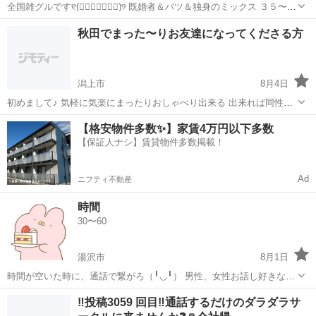
全国雑グルです୧⃛(๑⃙⃘◡̈︎๑⃙⃘)୨⃛ 既婚者＆バツ＆独身のミックス ３５〜50
歳 今は２０人前後でWaiWaiトークしてます その仲間に入りませんか
秋田
湯沢市
グルチャ
グル
秋田でまった〜りお友達になってくださる方
ぁ(⑉︎• •⑉︎)♡︎ 興味ある人メッセージください
潟上市
8月4日
初めまして♪ 気軽に気楽にまったりおしゃべり出来る 出来れば同性の
お友達になってくれる方 良かったらお願いします｡⁠◕⁠‿⁠◕⁠｡
秋田
潟上市
チャット
【格安物件多数✨】家賃4万円以下多数
【保証人ナシ】賃貸物件多数掲載！
Ad
ニフティ不動産
時間
30〜60
湯沢市
8月1日
時間が空いた時に、通話で繋がろ（╹◡╹） 男性、女性お話し好きな
方、カモーンヌ‼️ 副管理人さんは女性です(^_^*) グル通話だよ 男女に
秋田
湯沢市
グルチャ
グル
‼️投稿3059 回目‼️通話するだけのダラダラサ
関わらず、定員になり次第、 グルへの、招待が出来ない場合がありま