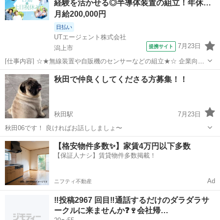
経験を活かせる◎半導体装置の組立！年休…
月給200,000円
日払い
UTエージェント株式会社
7月23日
提携サイト
潟上市
[仕事内容] ☆★無線装置や自販機のセンサーなどの組立★☆ 企業向け
の通信機器などを製造しています！ ◎製造経験がある方は活かせます
秋田
潟上市
工場
秋田で仲良くしてくださる方募集！！
慣れてしまえばコツコツ作業、集中して業務に取り組めます♪ ＜具
体的には…＞ ◆半導...
秋田駅
7月23日
秋田06です！ 良ければお話ししましょ〜
秋田
秋田市
秋田駅
チャット
【格安物件多数✨】家賃4万円以下多数
【保証人ナシ】賃貸物件多数掲載！
Ad
ニフティ不動産
‼️投稿2967 回目‼️通話するだけのダラダラサ
ークルに来ませんか❓🍷会社帰…