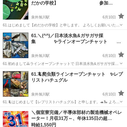
だかの学校】 参加…
で気軽に応募してみて下さい。
泉外旭川駅
6月10日
61.はじめまして【めだかの学校】と申します。 よろしくお願いいたし
ます。 ラインオプチャコミュニティとして活動中です。 今回はメンバ
秋田
秋田市
泉外旭川駅
グルチャ
メダカ
61.＼(^^)／日本淡水魚&ガサガサ採
ー募集のお知らせになります。 メンバー数100人のグループですが、
集 ✨ラインオープンチャット …
トラブルもなく和気藹々と...
泉外旭川駅
6月10日
61.初めまして🙇ラインオープンチャットで 日本淡水魚&ガサガサ採集
活動コミュニティ をしておりますTEAMGASAと申します。 タナゴ、
秋田
秋田市
泉外旭川駅
グルチャ
オヤニラミ
61.🦎爬虫類ラインオープンチャット ✨レプ
メダカ、オヤニラミ、雷魚、ナマズ ムギツク、カマツカ、ギギ、ウナ
リストハチュグル
ギ、アカハライモリ、モ...
泉外旭川駅
6月10日
61.🦎はじめまして【レプリストハチュグル】と申します。🐢🐍 よろし
くお願いいたします。🙇 レプリストハチュグルはラインオープンチャ
秋田
秋田市
泉外旭川駅
グルチャ
爬虫類
＼個室寮完備／半導体部材の製造機械オペレ
ット上での爬虫類専門コミュニティです。 📢今回は新規メンバー募集
ーター！月収31万～、年休135日の超…
のお知らせです。 ハチュグル...
時給1,550円