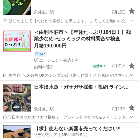
泉外旭川駅
7月15日
12.はじめまして【めだかの学校】と申します。 よろしくお願いいたし
ます。 ラインオプチャコミュニティとして活動中です。 今回はメンバ
秋田
秋田市
泉外旭川駅
グルチャ
メダカ
＜由利本荘市＞【年休たっぷり184日！】残
ー募集のお知らせになります。 メンバー数120人前後のグループです
業少なめ♪セラミックの材料調合や検査…
が、トラブルもなく和気藹...
月給190,000円
日払い
UTエージェント株式会社
7月21日
提携サイト
由利本荘市
[仕事内容] ＼未経験OKのシンプル繰り返し作業！／ 自動車やスマート
フォンなどに使用される セラミックコンデンサを製造している工場で
秋田
由利本荘市
工場
日本淡水魚・ガサガサ採集・投網 ライン…
のお仕事です♪ 身体を動かすことが好きな方にピッタリ☆
◇◇◇◇◇◇メーカー先への転...
泉外旭川駅
7月13日
(^-^)/日本淡水魚ガサガサ採集シーズンイン‼️ ガサガサ&フィッシング
ラインオープンチャットコミュニティー TEAMGASAと申します。 よ
秋田
秋田市
泉外旭川駅
グルチャ
タナゴ
【求】使わない楽器🎸売ってください‼️
ろしくお願い致します。🙇 梅雨明け間近いよいよ本格的なガサガサの
状態が悪くてもOK✨無料査定
シーズンがや...