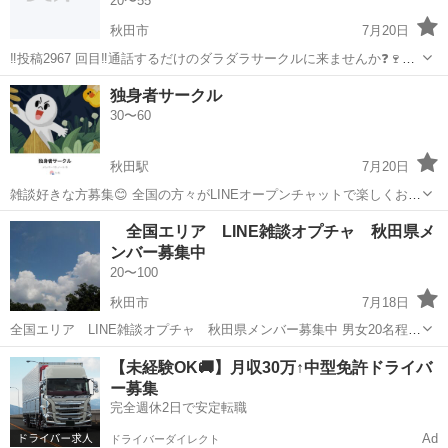
20〜55
秋田市
7月20日
‼️投稿2967 回目‼️通話するだけのダラダラサークルに来ませんか❓🍷会
社帰ってからや運転中など暇な時間に通話しませんか❓メンバー130人
秋田
秋田市
グルチャ
顔出し
独身者サークル
くらいいます。 男女比は半半くらいで年齢層は20代から40代が多いで
30〜60
す。zoomやラ...
秋田駅
7月20日
雑談好きな方募集😊 全国の方々がLINEオープンチャットで楽しくお話
ししています。 年齢・性別問わず歓迎です。 興味のある方は、是非入
秋田
秋田市
秋田駅
グルチャ
独身者
全国エリア LINE雑談オプチャ 秋田県メ
ってみてください。 元々あった独身者サークルの再集結版です。 新規
ンバー募集中
メンバーも募集中です。 ...
20〜100
秋田市
7月18日
全国エリア LINE雑談オプチャ 秋田県メンバー募集中 男女20名程
（20代～60代）が適当な雑談をする小さな集まりです 【禁止事
秋田
秋田市
LINE友達
オプチャ
【未経験OK🚚】月収30万↑中型免許ドライバ
項】 ●出会い系行為 ●あらゆる勧誘行為 ●通話・ライブトーク
ー募集
...
完全週休2日で安定転職
Ad
ドライバーダイレクト