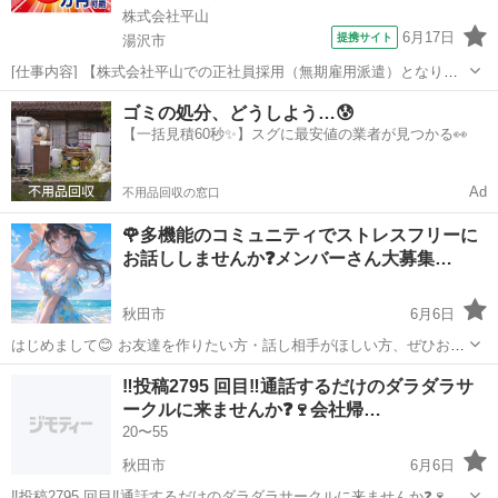
株式会社平山
6月17日
提携サイト
湯沢市
[仕事内容] 【株式会社平山での正社員採用（無期雇用派遣）となりま
す ◎住み込みOK！完全個室の寮をご用意します ◎家族寮やカップル
秋田
湯沢市
工場
ゴミの処分、どうしよう…😰
寮もOK♪ ＜半導体の部材の製造＞ 半導体・ディスプレイなどの製造に
【一括見積60秒✨】スグに最安値の業者が見つかる👀
欠かせない サファイヤ...
Ad
不用品回収の窓口
🌹多機能のコミュニティでストレスフリーに
お話ししませんか❓️メンバーさん大募集…
秋田市
6月6日
はじめまして😊 お友達を作りたい方・話し相手がほしい方、ぜひお気
軽にご覧ください🌸 現在総メンバー540人が在籍中のLINEオープンチ
秋田
秋田市
グルチャ
コミュニティ
‼️投稿2795 回目‼️通話するだけのダラダラサ
ャットとDiscordサーバーで、全国から新しいメンバーを募集していま
ークルに来ませんか❓🍷会社帰…
す📱✨ ...
20〜55
秋田市
6月6日
‼️投稿2795 回目‼️通話するだけのダラダラサークルに来ませんか❓🍷会