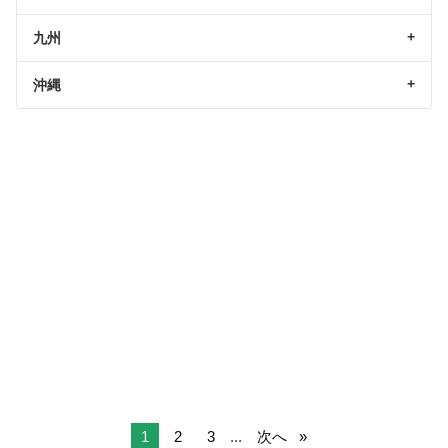
九州
沖縄
1
2
3
...
次へ