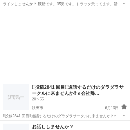
ラインしませんか？ 既婚です。35男です。トラック乗ってます。話相
手がいたらなあと 趣味、好きな事はカラオケ、釣り、DIY
秋田
にかほ市
LINE友達
‼️投稿2841 回目‼️通話するだけのダラダラサ
ークルに来ませんか❓🍷会社帰…
20〜55
秋田市
6月13日
‼️投稿2841 回目‼️通話するだけのダラダラサークルに来ませんか❓🍷会
社帰ってからや運転中など暇な時間に通話しませんか❓メンバー130人
秋田
秋田市
グルチャ
顔出し
お話ししませんか？
くらいいます。 男女比は半半くらいで年齢層は20代から40代が多いで