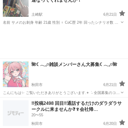
達なってくれませんか！
す。zoomやラ...
土崎駅
6月21日
名前 サメのお刺身 年齢 21歳 性別 ♀️ CoC歴 2年 回ったシナリオ数 だ
いたい50種類 好きなシナリオ キルキルイキル･鰯と柊･四季送り･同居
秋田
秋田市
土崎駅
LINE友達
クトゥルフ神話TRPG
人･プル夜 基本ボイセ･オンセ･夜20時〜24時 土日不可でやって...
🌺☾𓂃𓈒𓏸雑談メンバーさん大募集☾𓂃𓈒𓏸🌺
秋田市
6月21日
こんにちは✨️ ご覧いただきありがとうございます.𖥔 ݁ ˖ 全国募集のコミ
ュニティです💬 新しいメンバーさんを大募集しております！ 通話相手
秋田
秋田市
グルチャ
コミュニティ
‼️投稿2498 回目‼️通話するだけのダラダラサ
をお探しの方、お友達をお探しの方、ぜひ当コミュニティに参加して
ークルに来ませんか❓🍷会社帰…
みま...
20〜55
秋田市
6月20日