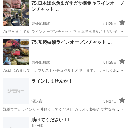
秋田
由利本荘市
工場
75.日本淡水魚&ガサガサ採集 ✨ラインオープ
ついては面談時にお伝えします。 ◎この他、全国各地にお仕事たくさ
ンチャット…
んあります！ 通勤のお仕事...
泉外旭川駅
5月25日
75.初めまして🙇 ラインオープンチャットで 日本淡水魚&ガサガサ採集
活動コミュニティ をしておりますTEAMGASAと申します。 タナゴ、
秋田
秋田市
泉外旭川駅
グルチャ
オヤニラミ
75.🦎爬虫類ラインオープンチャット …
メダカ、オヤニラミ、雷魚、ナマズ ムギツク、カマツカ、ギギ、ウナ
ギ、アカハライモリ、...
泉外旭川駅
5月25日
75.はじめまして【レプリストハチュグル】と申します。 よろしくお願
い致します。 レプリストハチュグルはラインオープンチャット上での
秋田
秋田市
泉外旭川駅
グルチャ
爬虫類
ラインしませんか！
爬虫類専門コミュニティです。 📣今回は新規メンバー募集のお知らせ
です。 ハチュグ...
湯沢市
5月17日
既婚ですがラインから仲良くしてください カラオケ🎤好きな方なら行
きましょう 秋田県南 出身仙台 35歳男です♪ トラック乗ってるから電
秋田
湯沢市
LINE友達
ライン
助けてください🙇‍♂️
話とか
18〜60