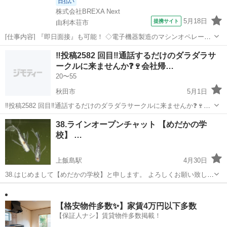
日払い
株式会社BREXA Next
5月18日
提携サイト
由利本荘市
[仕事内容] 『即日面接』も可能！ ◇電子機器製造のマシンオペレータ
ー業務◇ 主に下記の作業を行って頂きます。 ①マシンオペレータ業務
秋田
由利本荘市
工場
‼️投稿2582 回目‼️通話するだけのダラダラサ
材料の投入作業や製造装置の製造過程におけるエラー、トラブルの解
ークルに来ませんか❓🍷会社帰…
除対応が中心作業とな...
20〜55
秋田市
5月1日
‼️投稿2582 回目‼️通話するだけのダラダラサークルに来ませんか❓🍷会
社帰ってからや運転中など暇な時間に通話しませんか❓メンバー130人
秋田
秋田市
グルチャ
顔出し
38.ラインオープンチャット 【めだかの学
くらいいます。 男女比は半半くらいで年齢層は20代から40代が多いで
校】 …
す。zoomやラ...
上飯島駅
4月30日
38.はじめまして【めだかの学校】と申します。 よろしくお願い致しま
す。 ラインオープンチャット上でのコミュニティとして 活動中です。
秋田
秋田市
上飯島駅
グルチャ
メダカ
今回はメンバー募集のお知らせです。 グループは９０人ほどの人数で
すが トラブルもな...
【格安物件多数✨】家賃4万円以下多数
【保証人ナシ】賃貸物件多数掲載！