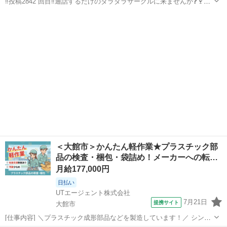
‼️投稿2842 回目‼️通話するだけのダラダラサークルに来ませんか❓🍷会
社帰ってからや運転中など暇な時間に通話しませんか❓メンバー130人
秋田
秋田市
グルチャ
顔出し
くらいいます。 男女比は半半くらいで年齢層は20代から40代が多いで
す。zoomやラ...
＜大館市＞かんたん軽作業★プラスチック部
品の検査・梱包・袋詰め！メーカーへの転…
月給177,000円
日払い
UTエージェント株式会社
7月21日
提携サイト
大館市
[仕事内容] ＼プラスチック成形部品などを製造しています！／ シンプ