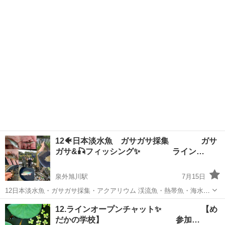
社帰ってからや運転中など暇な時間に通話しませんか❓メンバー130人
秋田
秋田市
グルチャ
顔出し
くらいいます。 男女比は半半くらいで年齢層は20代から40代が多いで
す。zoomやラ...
12🐠日本淡水魚 ガサガサ採集 ガサ
ガサ&🎣フィッシング✨ ライン…
泉外旭川駅
7月15日
12日本淡水魚・ガサガサ採集・アクアリウム 渓流魚・熱帯魚・海水
魚 専門 ラインオープンチャットコミュニティ TEAMGASAと申しま
秋田
秋田市
泉外旭川駅
グルチャ
フィッシング
12.ラインオープンチャット✨ 【め
す。 宜しくお願い致します🙇 世間では受け入れ窓口の狭い分野ではご
だかの学校】 参加…
ざいますが、同じ感性・趣...