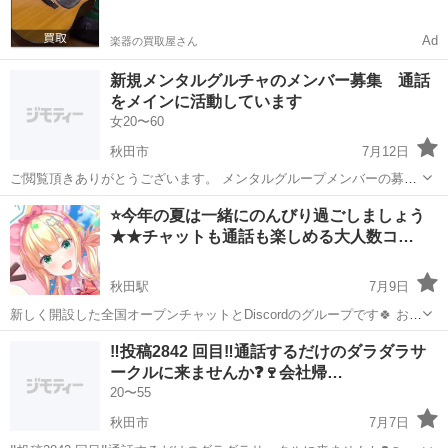
Ad
楽器の買取屋さん
新規メンタルグルチャのメンバー募集 通話
をメインに活動しています
女20〜60
秋田市
7月12日
ご閲覧頂きありがとうございます。 メンタルグループメンバーの募集
です。 全国での募集です。 通話がメインのグループです。 20代～50
秋田
秋田市
グルチャ
メンタルグルチャ
⭐️今年の夏は一緒にのんびり過ごしましょう
代まで。 メンタル疾患の方。 規約を守れる方。 常識のある方。 ...
★★チャットも通話も楽しめる大人数コ…
秋田駅
7月9日
新しく開設した全国オープンチャットとDiscordのグループです🍀 おか
げさまで総メンバー550人ほどご参加いただいておりますが、まだまだ
秋田
秋田市
秋田駅
グルチャ
オープンチャット
‼️投稿2842 回目‼️通話するだけのダラダラサ
新しい仲間を募集しております◎ そして、今年から新たなグループも
ークルに来ませんか❓🍷会社帰…
開始🎊 ...
20〜55
秋田市
7月7日