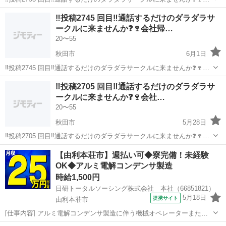
社帰ってからや運転中など暇な時間に通話しませんか❓メンバー130人
秋田
秋田市
グルチャ
顔出し
‼️投稿2745 回目‼️通話するだけのダラダラサ
くらいいます。 男女比は半半くらいで年齢層は20代から40代が多いで
ークルに来ませんか❓🍷会社帰…
す。zoomやラ...
20〜55
秋田市
6月1日
‼️投稿2745 回目‼️通話するだけのダラダラサークルに来ませんか❓🍷会
社帰ってからや運転中など暇な時間に通話しませんか❓メンバー130人
秋田
秋田市
グルチャ
顔出し
‼️投稿2705 回目‼️通話するだけのダラダラサ
くらいいます。 男女比は半半くらいで年齢層は20代から40代が多いで
ークルに来ませんか❓🍷会社…
す。zoomやラ...
20〜55
秋田市
5月28日
‼️投稿2705 回目‼️通話するだけのダラダラサークルに来ませんか❓🍷会
社帰ってからや運転中など暇な時間に通話しませんか❓メンバー130人
秋田
秋田市
グルチャ
顔出し
【由利本荘市】週払い可◆寮完備！未経験
くらいいます。 男女比は半半くらいで年齢層は20代から40代が多いで
OK◆アルミ電解コンデンサ製造
す。zoomや...
時給1,500円
日研トータルソーシング株式会社 本社（66851821）
5月18日
提携サイト
由利本荘市
[仕事内容] アルミ電解コンデンサ製造に伴う機械オペレーターまたは
補助作業。 ※業務の変更、就業場所の変更の範囲、契約更新の基準に