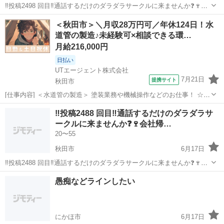
‼️投稿2498 回目‼️通話するだけのダラダラサークルに来ませんか❓🍷会
社帰ってからや運転中など暇な時間に通話しませんか❓メンバー130人
秋田
秋田市
グルチャ
顔出し
＜秋田市＞＼月収28万円可／年休124日！水
くらいいます。 男女比は半半くらいで年齢層は20代から40代が多いで
道管の製造♪未経験可×相談できる環…
す。zoomやラ...
月給216,000円
日払い
UTエージェント株式会社
7月21日
提携サイト
秋田市
[仕事内容] ＜水道管の製造＞ 塗装業務や機械操作などのお仕事！ ☆製
造業未経験OK！ しっかりしたサポートで安心◎ 早いうちに即戦
秋田
秋田市
工場
‼️投稿2488 回目‼️通話するだけのダラダラサ
力として活躍する方も多く、作業難易度は低めです♪ ＜具体的には…
ークルに来ませんか❓🍷会社帰…
＞ ◆刷毛やスポン...
20〜55
秋田市
6月17日
‼️投稿2488 回目‼️通話するだけのダラダラサークルに来ませんか❓🍷会
社帰ってからや運転中など暇な時間に通話しませんか❓メンバー130人
秋田
秋田市
グルチャ
顔出し
愚痴などラインしたい
くらいいます。 男女比は半半くらいで年齢層は20代から40代が多いで
す。zoomやラ...
にかほ市
6月17日