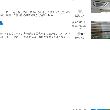
7
。 エアコンを分解して高圧洗浄すると今まで溜まってた黒い汚れ
校、病院、介護施設や商業施設など幅広く対応...
お気に入り
更新7月31日

作成7月31日
を付けるとくしゃみ、鼻水が出る症状の方にはかなりオススメで
87
得です。（税込） 汚れ具合により金額が変わる事は有りま...
お気に入り