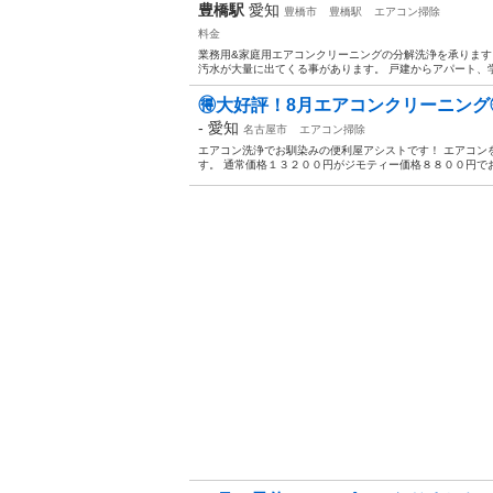
豊橋駅
愛知
豊橋市
豊橋駅
エアコン掃除
料金
業務用&家庭用エアコンクリーニングの分解洗浄を承ります
汚水が大量に出てくる事があります。 戸建からアパート、学
🉐大好評！8月エアコンクリーニング
-
愛知
名古屋市
エアコン掃除
エアコン洗浄でお馴染みの便利屋アシストです！ エアコン
す。 通常価格１３２００円がジモティー価格８８００円でお