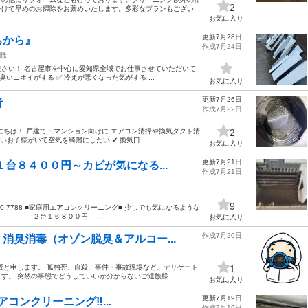
2
かけて早めのお掃除をお薦めいたします。多彩なプランもござい
お気に入り
更新7月28日
ちから』
作成7月24日
除
さい！ 名古屋市を中心に愛知県全域でお仕事させていただいて
いニオイがする ✅ 冷えが悪くなった気がする ...
お気に入り
更新7月26日
者
作成7月22日
にちは！ 戸建て・マンション向けに エアコン清掃や換気ダクト清
2
いお子様がいて空気を綺麗にしたい ✔ 換気口...
お気に入り
更新7月21日
台８４００円～カビが気になる...
作成7月21日
9
80-7788 ■家庭用エアコンクリーニング■ 少しでも気になるような
円 ２台１６８００円 ...
お気に入り
作成7月20日
消臭消毒（オゾン脱臭＆アルコー...
寺坂と申します。 孤独死、自殺、事件・事故現場など、デリケート
1
。 突然の事態でどうしていいか分からないご遺族様、...
お気に入り
更新7月19日
アコンクリーニング‼️...
作成7月19日