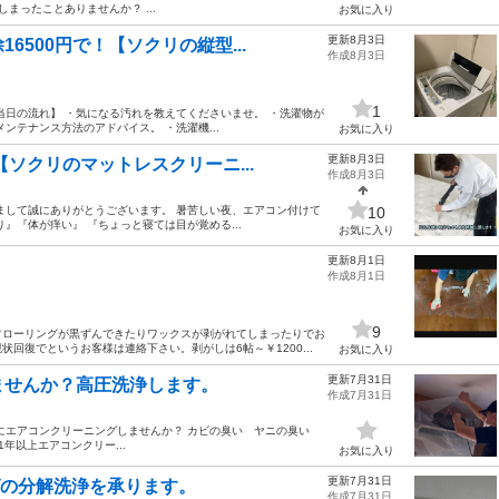
まったことありませんか？ ...
お気に入り
更新8月3日
500円で！【ソクリの縦型...
作成8月3日
1
当日の流れ】 ・気になる汚れを教えてくださいませ。 ・洗濯物が
ンテナンス方法のアドバイス。 ・洗濯機...
お気に入り
更新8月3日
【ソクリのマットレスクリーニ...
作成8月3日
まして誠にありがとうございます。 暑苦しい夜、エアコン付けて
10
』『体が痒い』 『ちょっと寝ては目が覚める...
お気に入り
更新8月1日
作成8月1日
9
フローリングが黒ずんできたりワックスが剥がれてしまったりでお
回復でというお客様は連絡下さい。剥がしは6帖～￥1200...
お気に入り
更新7月31日
ませんか？高圧洗浄します。
作成7月31日
前にエアコンクリーニングしませんか？ カビの臭い ヤニの臭い
年以上エアコンクリー...
お気に入り
更新7月31日
グの分解洗浄を承ります。
作成7月31日