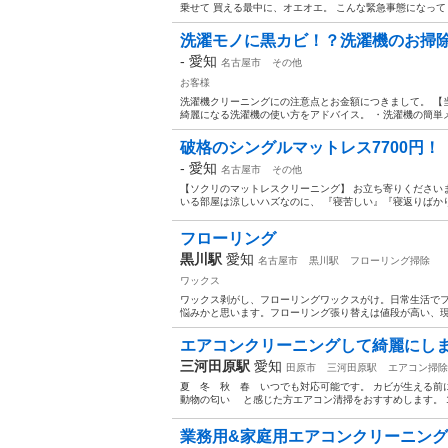
乗せて 買える最中に、オエオエ。 こんな緊急事態になってし
洗濯モノに黒カビ！？洗濯機のお掃除16
-
愛知
名古屋市
その他
お客様
洗濯機クリーニングにの注意点とお金額につきまして。 【
綺麗になる洗濯機の使い方をアドバイス。 ・洗濯機の簡単メ
破格のシングルマットレス7700円！
-
愛知
名古屋市
その他
【ソクリのマットレスクリーニング】 お立ち寄りください
いる部屋は涼しいハズなのに、 『寝苦しい』『寝返りばかり
フローリング
黒川駅
愛知
名古屋市
黒川駅
フローリング掃除
ワックス
ワックス剥がし、フローリングワックスがけ。日常生活で
悩みかと思います。フローリング張り替えは値段が高い、現状
エアコンクリーニングして綺麗にし
三河田原駅
愛知
田原市
三河田原駅
エアコン掃除
夏 冬 秋 春 いつでも対応可能です。 カビが生える
動物の匂い と感じた方エアコン清掃をおすすめします。 1
業務用&家庭用エアコンクリーニン