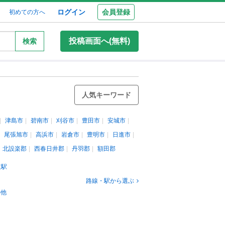
ログイン
会員登録
初めての方へ
投稿画面へ(無料)
検索
人気キーワード
津島市
碧南市
刈谷市
豊田市
安城市
尾張旭市
高浜市
岩倉市
豊明市
日進市
北設楽郡
西春日井郡
丹羽郡
額田郡
立駅
路線・駅から選ぶ
の他