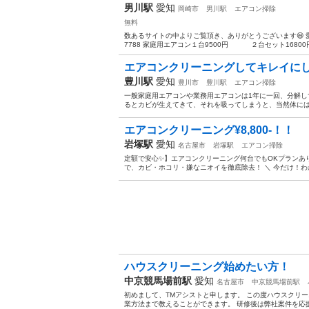
男川駅
愛知
岡崎市
男川駅
エアコン掃除
無料
数あるサイトの中よりご覧頂き、ありがとうございます😄 愛知県
7788 家庭用エアコン１台9500円 ２台セット16800円
エアコンクリーニングしてキレイに
豊川駅
愛知
豊川市
豊川駅
エアコン掃除
一般家庭用エアコンや業務用エアコンは1年に一回、分解し
るとカビが生えてきて、それを吸ってしまうと、当然体には有
エアコンクリーニング¥8,800-！！
岩塚駅
愛知
名古屋市
岩塚駅
エアコン掃除
定額で安心✨】エアコンクリーニング何台でもOKプランあ
で、カビ・ホコリ・嫌なニオイを徹底除去！ ＼ 今だけ！わか
ハウスクリーニング始めたい方！
中京競馬場前駅
愛知
名古屋市
中京競馬場前駅
初めまして、TMアシストと申します。 この度ハウスクリ
業方法まで教えることができます。 研修後は弊社案件を応援