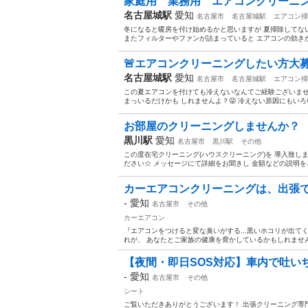
家庭用 業務用 エアコンクリーニ
名古屋城駅
愛知
名古屋市
名古屋城駅
エアコン掃
冬になると暖房を付け始めるかと思いますが 夏掃除してな
またフィルターやファンが詰まっていると エアコンの効きが
🚨エアコンクリーニングしたい方大
名古屋城駅
愛知
名古屋市
名古屋城駅
エアコン掃
この夏エアコンを付けても冷えないなんてご経験ございませ
まっいるだけかも しれませんよ？😜 冷えない原因にもいろ
お部屋のクリーニングしませんか？
黒川駅
愛知
名古屋市
黒川駅
その他
この度在宅クリーニング(ハウスクリーニング)を 導入致しま
ださい☆ メッセージにて詳細をお聞きし 金額などの説明をさ
カーエアコンクリーニングは、出張で33
-
愛知
名古屋市
その他
カーエアコン
『エアコンをつけると変な臭いがする...黒いホコリが出てく
れが、 あなたとご家族の健康を脅かしているかもしれません。 
【夜間・即日SOS対応】車内で吐いちゃ
-
愛知
名古屋市
その他
シート
ご覧いただきありがとうございます！ 出張クリーニング専