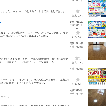
作成7月31日
。
りました。 キャンペーンは８月３１日まで受け付けておりま
お気に入り
更新7月31日
ン
作成7月31日
8/31まで。 暑い時期だからこそ、ハウスクリーニングはストラテ
の企画になっております。施工は９月以降...
お気に入り
更新7月28日
作成7月28日
1
のお手伝いをしております。 ご自宅のお掃除や、お引越し前後の
 ・浴室清掃 ・トイレ清掃 ・キッチン清掃 ・洗...
お気に入り
作成7月28日
」 「排水口からニオイがする…」 そんな症状が出る前に、定期的な
お家は要チェック！ ✅ 詰まり予防 ✅ ...
お気に入り
更新7月24日
作成7月24日
クリーニング
グの他にリフォームなども行っております。クリーニング以外の作