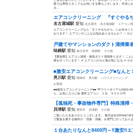
業では男性スタッフもお伺いする事もございます。年末に
ま...
エアコンクリーニング 『すぐやる
名古屋城駅
愛知
名古屋市
名古屋城駅
エアコン掃
エアコンクリーニングなら「すぐやるちから」にお任せくだ
おります！ エアコンのこんなお悩みありませんか？ ✅ カビ臭
戸建てやマンションのダクト清掃業
味鋺駅
愛知
春日井市
味鋺駅
その他
【愛知県】エアコン清掃・換気ダクト清掃承ります！ こん
掃を行っています！ ✔ エアコンのカビ臭が気になる ✔ 小さ
■激安エアコンクリーニング■なんと１
男川駅
愛知
岡崎市
男川駅
ハウスクリーニング
お客様
■■激安エアコンクリーニング■■ ➿フリーダイアル0800-0
ら、お気に入りに👍 通常エアコン １台 ９５００
【孤独死・事故物件専門】特殊清掃・
貝津駅
愛知
豊田市
貝津駅
その他
ご覧いただきありがとうございます。 株式会社GRAMの
で緊急を要する物件の「消臭・消毒」を専門に行っております
１台あたりなんと8400円～‼️激安‼️エ