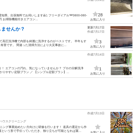
28
、出張無料でお伺いします🙇⤵️ フリーダイアル➿0800-080-
 お掃除機能付きエアコン...
お気に入り
更新7月17日
しませんか？
作成7月17日
て高圧洗浄機で内部を綺麗に洗浄するのがベストです。 半年もす
3
害です。 間違った清掃方法により火災事故に...
お気に入り
作成7月14日
り！ エアコンの汚れ、気になっていませんか？ プロの分解洗浄
1
りやすい定額プラン ／ 【シンプル定額プラン】...
お気に入り
作成7月13日
ハウスクリーニング
ーニング事業始めたい方向けに研修を行います！ 道具の選定から作
という形で手伝っていただき、独り立ちが可能となれば案...
お気に入り