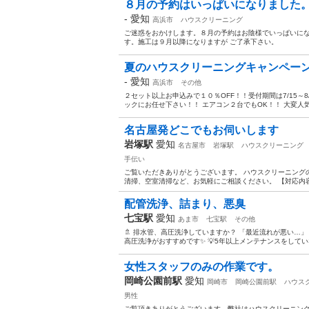
８月の予約はいっぱいになりました
-
愛知
高浜市
ハウスクリーニング
ご迷惑をおかけします。８月の予約はお陰様でいっぱいにな
す。施工は９月以降になりますが ご了承下さい。
夏のハウスクリーニングキャンペー
-
愛知
高浜市
その他
２セット以上お申込みで１０％OFF！！受付期間は7/15～
ックにお任せ下さい！！ エアコン２台でもOK！！ 大変人気
名古屋発どこでもお伺いします
岩塚駅
愛知
名古屋市
岩塚駅
ハウスクリーニング
手伝い
ご覧いただきありがとうございます。 ハウスクリーニング
清掃、空室清掃など、お気軽にご相談ください。 【対応内容】
配管洗浄、詰まり、悪臭
七宝駅
愛知
あま市
七宝駅
その他
🚿 排水管、高圧洗浄していますか？ 「最近流れが悪い…
高圧洗浄がおすすめです✨ 💡5年以上メンテナンスをしていない
女性スタッフのみの作業です。
岡崎公園前駅
愛知
岡崎市
岡崎公園前駅
ハウス
男性
ご覧頂きありがとうございます。弊社はハウスクリーニン