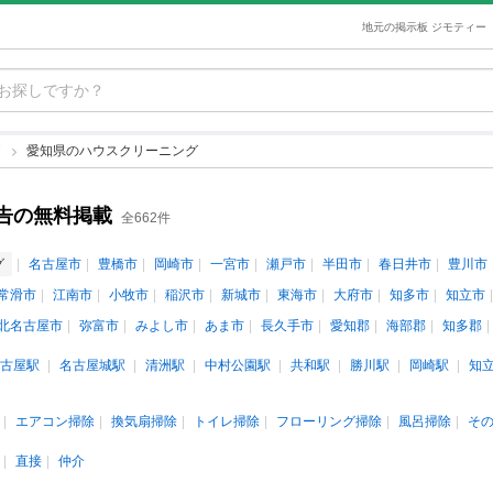
地元の掲示板 ジモティー
グ
愛知県のハウスクリーニング
告の無料掲載
全662件
グ
名古屋市
豊橋市
岡崎市
一宮市
瀬戸市
半田市
春日井市
豊川市
常滑市
江南市
小牧市
稲沢市
新城市
東海市
大府市
知多市
知立市
北名古屋市
弥富市
みよし市
あま市
長久手市
愛知郡
海部郡
知多郡
古屋駅
名古屋城駅
清洲駅
中村公園駅
共和駅
勝川駅
岡崎駅
知
エアコン掃除
換気扇掃除
トイレ掃除
フローリング掃除
風呂掃除
そ
直接
仲介