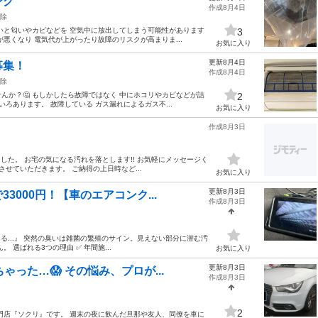
ング
作成8月4日
除
いと匂いやカビなどを 空気中に放出してしまう可能性があります
3
悪くなり 電気代が上がったり故障のリスクが高まりま...
お気に入り
更新8月4日
募集！
作成8月4日
除
んか？🤔 もしかしたら故障ではなく 中にホコリやカビなどが詰
2
いろあります。 故障している ガス漏れによるガス不...
お気に入り
作成8月3日
した。 お宅の気になる汚れを落とします!! お気軽にメッセージく
せていただきます。 ご納得の上日時など...
お気に入り
更新8月3日
000円！【車のエアコンク...
作成8月3日
る...』 突然の臭いは雑菌の繁殖のサイン。見えない部分に潜む汚
選ばれる3つの理由 ✅ 年間施...
お気に入り
更新8月3日
った…😱 その悩み、プロが...
作成8月3日
2
門店『ソクリ』です。 週末の夜に飲んだ旦那や友人、同僚を車に