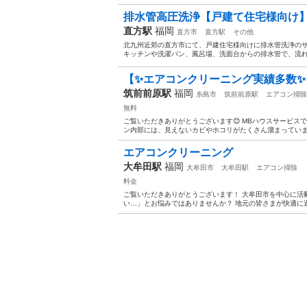
排水管高圧洗浄【戸建て住宅様向け】【一
直方駅
福岡
直方市
直方駅
その他
北九州近郊の直方市にて、戸建住宅様向けに排水管洗浄のサ
キッチンや洗濯パン、風呂場、洗面台からの排水管で、流れ
【✨エアコンクリーニング実績多数✨】
筑前前原駅
福岡
糸島市
筑前前原駅
エアコン掃除
無料
ご覧いただきありがとうございます😊 MBハウスサービス
ン内部には、見えないカビやホコリがたくさん溜まっています
エアコンクリーニング
大牟田駅
福岡
大牟田市
大牟田駅
エアコン掃除
料金
ご覧いただきありがとうございます！ 大牟田市を中心に活
い…」とお悩みではありませんか？ 地元の皆さまが快適に過