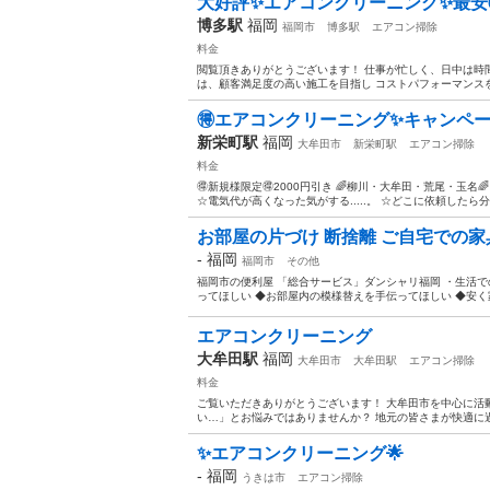
大好評✨エアコンクリーニング✨最安6,
博多駅
福岡
福岡市
博多駅
エアコン掃除
料金
閲覧頂きありがとうございます！ 仕事が忙しく、日中は時間
は、顧客満足度の高い施工を目指し コストパフォーマンスを
🉐エアコンクリーニング✨キャンペ
新栄町駅
福岡
大牟田市
新栄町駅
エアコン掃除
料金
🉐新規様限定🉐2000円引き 🌈柳川・大牟田・荒尾・玉名🌈 通
☆電気代が高くなった気がする.....。 ☆どこに依頼したら分からな
お部屋の片づけ 断捨離 ご自宅での家
-
福岡
福岡市
その他
福岡市の便利屋 「総合サービス」ダンシャリ福岡 ・生活
ってほしい ◆お部屋内の模様替えを手伝ってほしい ◆安く家
エアコンクリーニング
大牟田駅
福岡
大牟田市
大牟田駅
エアコン掃除
料金
ご覧いただきありがとうございます！ 大牟田市を中心に活
い…」とお悩みではありませんか？ 地元の皆さまが快適に過
✨エアコンクリーニング🌟
-
福岡
うきは市
エアコン掃除