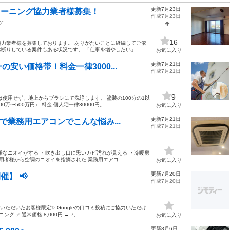
更新7月23日
リーニング協力業者様募集！
作成7月23日
グ
16
力業者様を募集しております。 ありがたいことに継続してご依
りしている案件もある状況です。 「仕事を増やしたい」...
お気に入り
更新7月21日
安い価格帯！料金一律3000...
作成7月21日
9
使用せず、地上からブラシにて洗浄します。 塗装の100分の1以
500万円） 料金:個人宅一律30000円。...
お気に入り
更新7月21日
で業務用エアコンでこんな悩み...
作成7月21日
嫌なニオイがする ・吹き出し口に黒いカビ汚れが見える ・冷暖房
者様から空調のニオイを指摘された 業務用エアコ...
お気に入り
更新7月20日
】 📢
作成7月20日
頼いただいたお客様限定✨ Googleの口コミ投稿にご協力いただけ
 通常価格 8,000円 → 7,...
お気に入り
更新8月6日