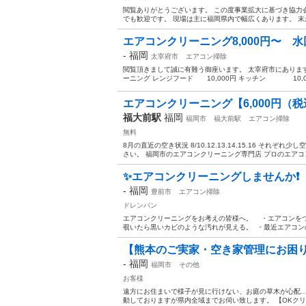
閲覧ありがとうございます。 この度事業拡大に基づき協力
でも歓迎です。 現場は主に福岡県内で幅広くあります。 末永
エアコンクリーニング8,000円〜 水回り
-
福岡
太宰府市
エアコン掃除
閲覧頂きまして誠に有難う御座います。 太宰府市にあります
ーニング レンジフード 10,000円 キッチン 10,000
エアコンクリーニング【6,000円（税
福大前駅
福岡
福岡市
福大前駅
エアコン掃除
無料
8月の直近の空き状況 8/10.12.13.14.15.16 それ
さい。 福岡市のエアコンクリーニング専門店 プロのエアコン
✨エアコンクリーニングしませんか❗️
-
福岡
豊前市
エアコン掃除
ドレンパン
エアコンクリーニングをお考えの皆様へ。 ・エアコンを
覗いたら黒いカビのような汚れが見える。 ・最近エアコンの
【熊本のご実家・空き家管理にお困
-
福岡
福岡市
その他
お客様
遠方にお住まいで様子が見に行けない、お庭の草木が心配…
動しておりますが県内全域までお伺い致します。 【OKクリーン