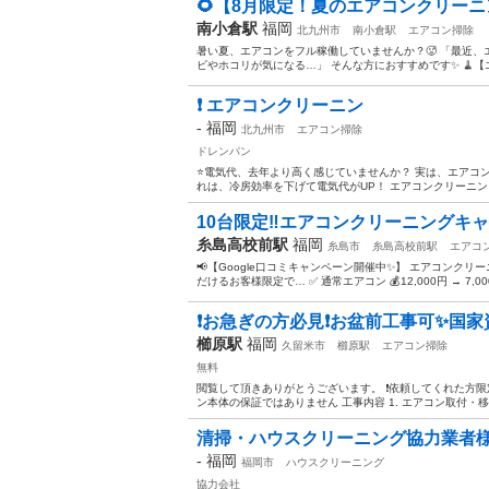
🌻【8月限定！夏のエアコンクリーニ
南小倉駅
福岡
北九州市
南小倉駅
エアコン掃除
暑い夏、エアコンをフル稼働していませんか？🥵 「最近、
ビやホコリが気になる…」 そんな方におすすめです✨ 🧹【エ
❗️ エアコンクリーニン
-
福岡
北九州市
エアコン掃除
ドレンパン
⭐️電気代、去年より高く感じていませんか？ 実は、エアコ
れは、冷房効率を下げて電気代がUP！ エアコンクリーニン
10台限定‼️エアコンクリーニングキ
糸島高校前駅
福岡
糸島市
糸島高校前駅
エアコ
📢【Google口コミキャンペーン開催中✨】 エアコンクリ
だけるお客様限定で… ✅ 通常エアコン 💰12,000円 → 7,00
❗️お急ぎの方必見❗️お盆前工事可✨国家
櫛原駅
福岡
久留米市
櫛原駅
エアコン掃除
無料
閲覧して頂きありがとうございます。 ❗️依頼してくれた方
ン本体の保証ではありません 工事内容 1. エアコン取付・移
清掃・ハウスクリーニング協力業者
-
福岡
福岡市
ハウスクリーニング
協力会社