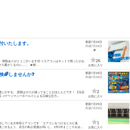
更新7月26日
付いたします。
作成7月26日
26
し・ 閲覧ありがとうございます😊 ☆エアコンはネットで買ったがお
夏がくるのに.....。 ★標...
お気に入り
更新7月26日
検🌈しませんか❓
作成7月26日
2
感じがする。 原因はガスが減ってることがほとんどです！ 【当店
 ○ゲージマニーホールドによる正確な圧力...
お気に入り
更新7月25日
作成7月25日
1
動している大牟田エアコンです 「エアコンをつけるとカビ臭
ごせるよう、店主の私が直接お伺いし、1件1件まごころを込...
お気に入り