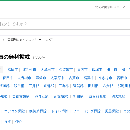
地元の掲示板 ジモティー
グ
福岡県のハウスクリーニング
告の無料掲載
全550件
グ
福岡市
北九州市
大牟田市
久留米市
直方市
飯塚市
田川市
柳川
春日市
大野城市
宗像市
太宰府市
古賀市
福津市
うきは市
宮若市
糟屋郡
鞍手郡
三井郡
京都郡
三潴郡
遠賀郡
田川郡
八女郡
那珂川
央駅
美夜古泉駅
波多江駅
新飯塚駅
和白駅
筑前前原駅
羽犬塚駅
エアコン掃除
換気扇掃除
トイレ掃除
フローリング掃除
風呂掃除
そ
直接
仲介