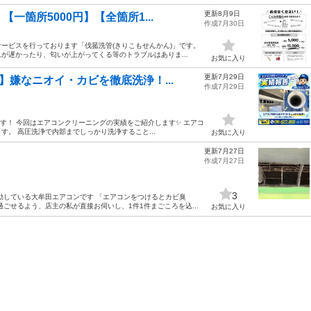
更新8月9日
箇所5000円】【全箇所1...
作成7月30日
ービスを行っております「伐菰洗管(きりこもせんかん)」です。
が遅かったり、匂いが上がってくる等のトラブルはありま...
お気に入り
更新7月29日
嫌なニオイ・カビを徹底洗浄！...
作成7月29日
です！ 今回はエアコンクリーニングの実績をご紹介します✨ エアコ
。 高圧洗浄で内部までしっかり洗浄すること...
お気に入り
更新7月27日
作成7月27日
3
動している大牟田エアコンです 「エアコンをつけるとカビ臭
ごせるよう、店主の私が直接お伺いし、1件1件まごころを込...
お気に入り