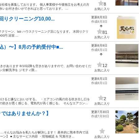
8
会社様を募集しております。 個人事業様や今後独立をお考えの方
いお付き合いができればと思っております。 ...
お気に入り
更新8月3日
クリーニング10,00...
作成8月3日
クリーン、lab ハウスクリーニング店になります。 水回りクリ
81
円 浴室 ...
お気に入り
更新8月9日
込）〜】8月の予約受付中■...
作成8月1日
12
ぞれ少し空きがあります 8/10以降も空きがありますので、お問い合わせくだ
分解洗浄を ジモティ限...
お気に入り
更新8月1日
作成8月1日
2
つけると嫌なにおいがする。 ・エアコンの風の出る吹き出し口を
効きが悪く感じる、電気代が高く感じる。 そんなエアコン...
お気に入り
更新7月30日
りではありませんか？】
作成7月30日
…そんなお悩みを私たちが解決します！ 基本的に熊本市内で活
】 ■ 主なサービス内容 ・現地確認 ＆ 写真付き...
お気に入り