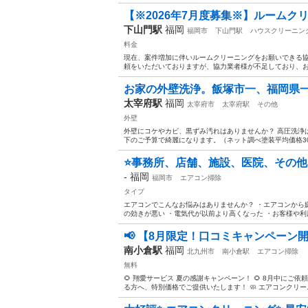
【※2026年7月度募集※】ルームク
下山門駅
福岡
福岡市
下山門駅
ハウスクリーニン
料金
現在、案件増加に伴いルームクリーニングをお願いできる協
頼をいただいておりますが、協力業者様が不足しており、お断
お家の外壁洗浄。飯塚市一、福岡県一の
太宰府駅
福岡
太宰府市
太宰府駅
その他
外壁
外壁にコケやカビ、黒ずみ汚れはありませんか？ 高圧洗浄は
下のご予算で綺麗になります。（ネット調べ塗装平均価格300万〜
⭐️事務所、店舗、施設、医院、その他
-
福岡
福岡市
エアコン掃除
タイプ
エアコンでこんなお悩みはありませんか？ ・エアコンから
の効きが悪い ・電気代が以前より高くなった ・お客様や利用
📢 【8月限定！口コミキャンペーン開催
南小倉駅
福岡
北九州市
南小倉駅
エアコン掃除
無料
🌻 翔愛サービス 夏の感謝キャンペーン！ 🌻 8月中にご依
る方へ、特別価格でご提供いたします！ 🧼 エアコンクリーニング ✅