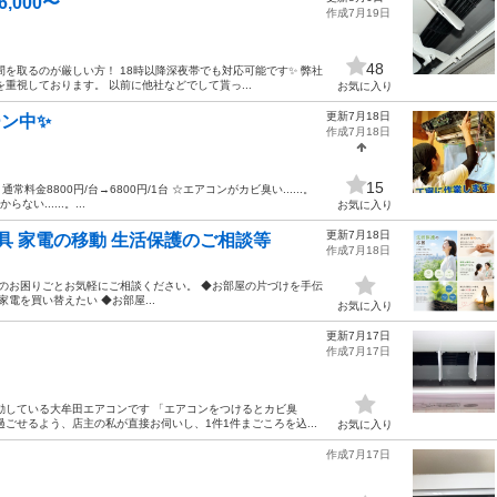
000〜
作成7月19日
48
を取るのが厳しい方！ 18時以降深夜帯でも対応可能です✨ 弊社
重視しております。 以前に他社などでして貰っ...
お気に入り
更新7月18日
ーン中✨
作成7月18日
15
常料金8800円/台→6800円/1台 ☆エアコンがカビ臭い......。
い......。...
お気に入り
更新7月18日
具 家電の移動 生活保護のご相談等
作成7月18日
でのお困りごとお気軽にご相談ください。 ◆お部屋の片づけを手伝
電を買い替えたい ◆お部屋...
お気に入り
更新7月17日
作成7月17日
動している大牟田エアコンです 「エアコンをつけるとカビ臭
ごせるよう、店主の私が直接お伺いし、1件1件まごころを込...
お気に入り
作成7月17日