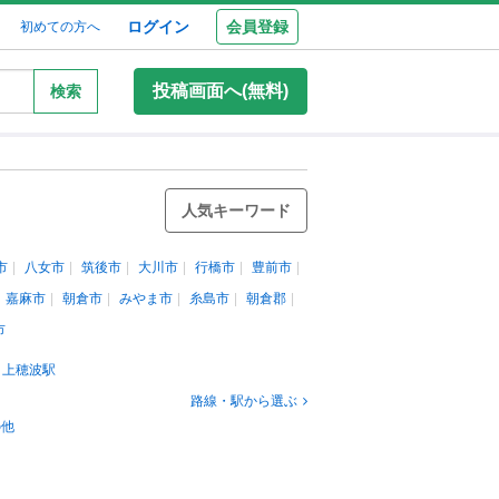
ログイン
会員登録
初めての方へ
投稿画面へ(無料)
検索
人気キーワード
市
八女市
筑後市
大川市
行橋市
豊前市
嘉麻市
朝倉市
みやま市
糸島市
朝倉郡
市
上穂波駅
路線・駅から選ぶ
の他