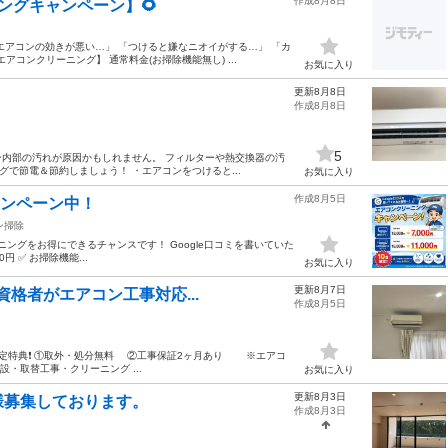
作成8月8日
ングキャンペーン】🌻
エアコンの効きが悪い…」 「つけると嫌なニオイがする…」 「カ
アコンクリーニング】 通常料金(お掃除機能無し) ...
お気に入り
更新8月8日
作成8月8日
5
ン内部の汚れが原因かもしれません。 フィルターや熱交換器の汚
グで節電＆節約しましょう！ ・エアコンをつけると...
お気に入り
作成8月5日
ャンペーン中！
ン掃除
ーニングをお得にできるチャンスです！ Google口コミを書いていた
0円 ✅ お掃除機能...
お気に入り
更新8月7日
資格者がエアコン工事対応...
作成8月5日
限定特典❗️ ①取外・処分無料 ②工事保証2ヶ月あり ※エアコ
設・取替工事・クリーニング ...
お気に入り
更新8月3日
様募集しております。
作成8月3日