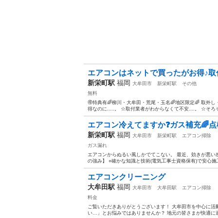
エアコンはネットで買ったがお得♪取
新栄町駅
福岡
大牟田市
新栄町駅
その他
無料
🉐特典有🌈柳川・大牟田・荒尾・玉名🌈地区限定🌈 取外
得なのに.....。 ☆取付業者がわからなくて不安....。 ☆そろそろ
エアコン冷えてますか❓ガス補充🌈点
新栄町駅
福岡
大牟田市
新栄町駅
エアコン掃除
ガス漏れ
エアコンからぬるい風しかでてこない。 最近、効きが悪い
の強み】 ○確かな知識と技術(電気工事士資格保有)で安心施工
エアコンクリーニング
大牟田駅
福岡
大牟田市
大牟田駅
エアコン掃除
料金
ご覧いただきありがとうございます！ 大牟田市を中心に活
い…」とお悩みではありませんか？ 地元の皆さまが快適に過