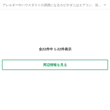
アレルギーやハウスダストの原因になるカビやダニはエアコン、浴
室、ジュータンや畳・・・色々な所に発生します。当社はシックハウ
石川
金沢市
ハウスクリーニング
スや健康住宅、ＩＳＯ取得に対しての洗剤等の管理には特に力を入れ
ております。 また、気になる床（フロー...
全22件中 1-22件表示
周辺情報を見る