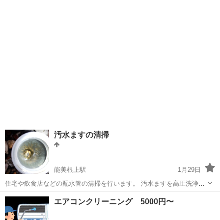
ルや 専門的なお掃除・定期清掃など承ります。 ～選ばれる理由～ ①
石川
金沢市
西泉駅
ハウスクリーニング
無料
資格：ハウスクリーニング士3級取得 安心安全のサービスです◎ ②
エコ洗剤...
汚水ますの清掃
能美根上駅
1月29日
住宅や飲食店などの配水管の清掃を行います。 汚水ますを高圧洗浄で
清掃します。 左がbeforeで右がafterです。
石川
能美市
能美根上駅
その他
飲食店
エアコンクリーニング 5000円〜