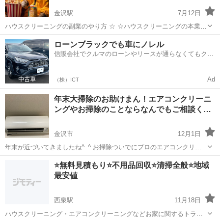
金沢駅
7月12日
ハウスクリーニングの副業のやり方 ☆ ☆ハウスクリーニングの本業の
やり方 ☆支援☆ 只今エアコンクリーニング 繁忙期 一日 3万 平均 !! 副
石川
金沢市
金沢駅
その他
やり方
ローンブラックでも車にノレル
業 例 土日 浴室クリーニング12000円 ...
信販会社でクルマのローンやリースが通らなくてもクル
マをご利用いただけるサービスがあります！
Ad
（株）ICT
年末大掃除のお助けまん！エアコンクリーニ
ングやお掃除のことならなんでもご相談く…
金沢市
12月1日
年末が近づいてきましたね^_^ お掃除ついでにプロのエアコンクリー
ニングはいかがですか？もちろん他の清掃もしております！キッチン
石川
金沢市
エアコン掃除
⭐️無料見積もり⭐️不用品回収⭐️清掃全般⭐️地域
や浴室など、、。ご自身では取れなかったカビなどもスッキリします
最安値
よ。 まずは気軽にご相談下さい^_...
西泉駅
11月18日
ハウスクリーニング・エアコンクリーニングなどお家に関するトラブ