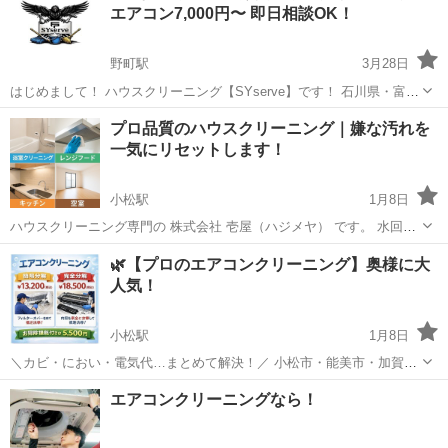
エアコン7,000円〜 即日相談OK！
野町駅
3月28日
はじめまして！ ハウスクリーニング【SYserve】です！ 石川県・富山
県・福井県の 北陸三県対応しています！ 「安い・丁寧・スピード対
石川
金沢市
野町駅
ハウスクリーニング
プロ品質のハウスクリーニング｜嫌な汚れを
応」でご依頼増えてます！ ⸻ ■こんなお悩みありませんか？ ・エ
一気にリセットします！
アコンのカビ・ニ...
小松駅
1月8日
ハウスクリーニング専門の 株式会社 壱屋（ハジメヤ） です。 水回り
から空室、エアコンまで、プロの技術で徹底的にキレイにします✨ ご
石川
小松市
小松駅
ハウスクリーニング
バランス
🌿【プロのエアコンクリーニング】奥様に大
家庭の気になる汚れ、引っ越し前後の清掃、頑固な油汚れ・水垢な
人気！
ど、 どんな内容でもお気軽にご...
小松駅
1月8日
＼カビ・におい・電気代…まとめて解決！／ 小松市・能美市・加賀市
エリア対応✨ 「子どもが咳きこむ…」「エアコンつけるとニオイが気
石川
小松市
小松駅
エアコン掃除
料金
エアコンクリーニングなら！
になる…」 そんなお悩み、プロの分解洗浄でまるごとスッキリしませ
んか？😊 ⸻ 🛠️【料金】...