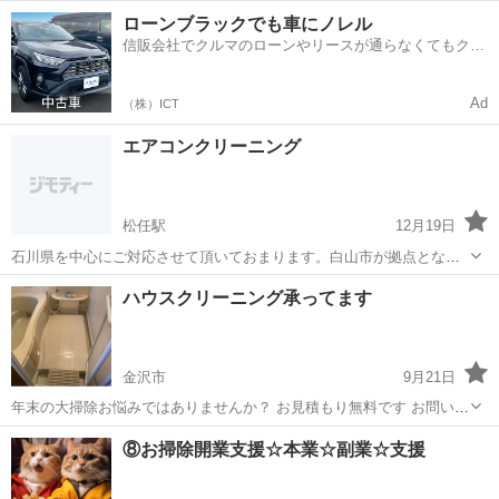
エリア対応✨ 「子どもが咳きこむ…」「エアコンつけるとニオイが気
石川
小松市
小松駅
エアコン掃除
ローンブラックでも車にノレル
になる…」 そんなお悩み、プロの分解洗浄でまるごとスッキリしませ
信販会社でクルマのローンやリースが通らなくてもクル
んか？😊 ⸻ 🛠️【料金】...
マをご利用いただけるサービスがあります！
Ad
（株）ICT
エアコンクリーニング
松任駅
12月19日
石川県を中心にご対応させて頂いておまります。白山市が拠点とな
り、20km圏内は出張費は頂いておりません。先ずは室内機、室外機設
石川
白山市
松任駅
エアコン掃除
ハウスクリーニング承ってます
置状況のお写真、設置情報をご拝見させて下さい。必ず確かな技術で
のご提供をお約束致します。 壁...
金沢市
9月21日
年末の大掃除お悩みではありませんか？ お見積もり無料です お問い合
わせお待ちしてます♪
石川
金沢市
ハウスクリーニング
無料
⑧お掃除開業支援☆本業☆副業☆支援