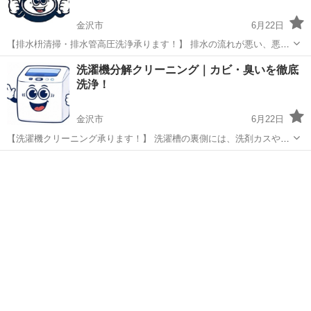
金沢市
6月22日
【排水枡清掃・排水管高圧洗浄承ります！】 排水の流れが悪い、悪臭
がする、排水管のつまりが心配な方はご相談ください！ ✔ 排水枡清掃
石川
金沢市
ハウスクリーニング
洗濯機分解クリーニング｜カビ・臭いを徹底
✔ 排水管高圧洗浄 ✔ 悪臭対策 ✔ つまり予防 ✔ 戸建て・店舗対応
洗浄！
【料金（税込）...
金沢市
6月22日
【洗濯機クリーニング承ります！】 洗濯槽の裏側には、洗剤カスやカ
ビ、汚れが蓄積しています。 洗濯物の臭いや黒い汚れが気になる方は
石川
金沢市
その他
無料
ぜひご相談ください！ ✔ 洗濯槽を取り外して洗浄 ✔ カビ・洗剤カス
除去 ✔ 臭い対策 ✔...