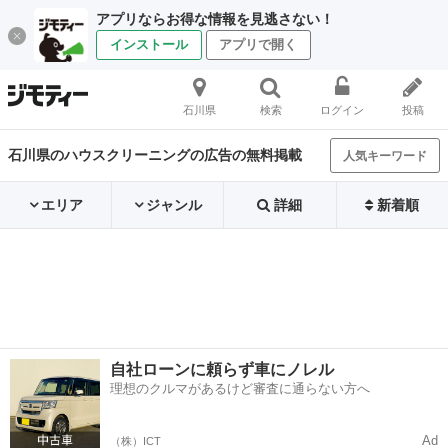
アプリならお得な情報を見逃さない！
インストール
アプリで開く
石川県
検索
ログイン
投稿
石川県のハウスクリーニングの広告の無料掲載
人気キーワード
エリア
ジャンル
詳細
新着順
自社ローンに頼らず車にノレル
理想のクルマがあるけど審査に通らない方へ
Ad
（株）ICT