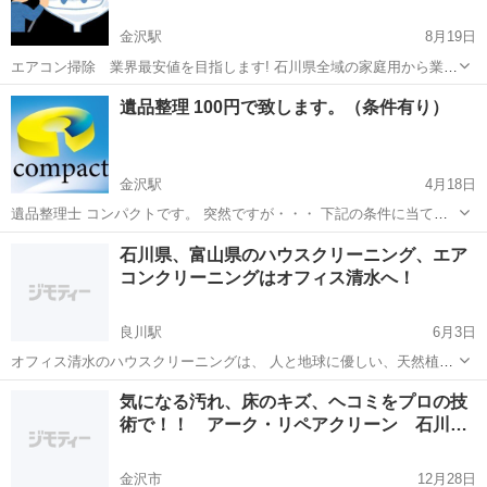
金沢駅
8月19日
エアコン掃除 業界最安値を目指します! 石川県全域の家庭用から業務
用エアコンまでお掃除します! お気軽にお問合せ下さい。 ※料金は場
石川
金沢市
金沢駅
エアコン掃除
料金
遺品整理 100円で致します。（条件有り）
所、お掃除ロボット付き、業務用エアコン等により変わります。 ※エ
アコンの型式または写真をご用...
金沢駅
4月18日
遺品整理士 コンパクトです。 突然ですが・・・ 下記の条件に当ては
まる方は100円で遺品整理作業が出来るかもしれません。 また、買取
石川
金沢市
金沢駅
ハウスクリーニング
遺品整理士
石川県、富山県のハウスクリーニング、エア
りが発生した場合、逆に買取り金額をご遺族様へお支払いさせていた
コンクリーニングはオフィス清水へ！
だきます。 その条件...
良川駅
6月3日
オフィス清水のハウスクリーニングは、 人と地球に優しい、天然植物
洗剤を中心に使用しています。 プロの技術、安心の損害保険と、安心
石川
その他
良川駅
ハウスクリーニング
植物
気になる汚れ、床のキズ、ヘコミをプロの技
料金、明朗会計。 天然植物洗剤へのこだわりと、フィトンチッド消臭
術で！！ アーク・リペアクリーン 石川…
の「エコクリーン消臭施...
金沢市
12月28日