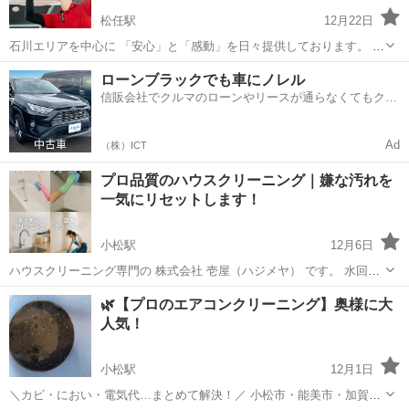
松任駅
12月22日
石川エリアを中心に 「安心」と「感動」を日々提供しております。 ■
料金 ・エアコン分解洗浄：9,980円 ・お掃除ロボ付き：18,700円 ・室
石川
白山市
松任駅
エアコン掃除
無料
ローンブラックでも車にノレル
外機：3,300円 ※県内出張費無料 ※複数台割引あり ■作...
信販会社でクルマのローンやリースが通らなくてもクル
マをご利用いただけるサービスがあります！
Ad
（株）ICT
プロ品質のハウスクリーニング｜嫌な汚れを
一気にリセットします！
小松駅
12月6日
ハウスクリーニング専門の 株式会社 壱屋（ハジメヤ） です。 水回り
から空室、エアコンまで、プロの技術で徹底的にキレイにします✨ ご
石川
小松市
小松駅
ハウスクリーニング
バランス
🌿【プロのエアコンクリーニング】奥様に大
家庭の気になる汚れ、引っ越し前後の清掃、頑固な油汚れ・水垢な
人気！
ど、 どんな内容でもお気軽にご...
小松駅
12月1日
＼カビ・におい・電気代…まとめて解決！／ 小松市・能美市・加賀市