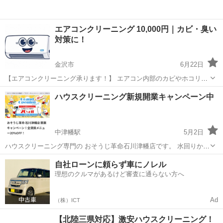
エアコンクリーニング 10,000円｜カビ・臭い
対策に！
金沢市
6月22日
【エアコンクリーニング承ります！】 エアコン内部のカビやホコリを
高圧洗浄でしっかり洗浄いたします。 こんなお悩みありませんか？ ✔
石川
金沢市
エアコン掃除
無料
ハウスクリーニング新規開業キャンペーン中
エアコンから嫌な臭いがする ✔ 黒い汚れが飛んでくる ✔ 冷えが悪く
なった気がする ✔...
中津幡駅
5月2日
ハウスクリーニング専門の おそうじ革命石川津幡店です。 水回りから
空室、エアコンまで、プロの技術で徹底的にキレイにします✨ ご家庭
石川
河北郡
中津幡駅
ハウスクリーニング
自社ローンに頼らず車にノレル
の気になる汚れ、引っ越し前後の清掃、頑固な油汚れ・水垢など、 ど
理想のクルマがあるけど審査に通らない方へ
んな内容でもお気軽にご相談下さい！
Ad
（株）ICT
【北陸三県対応】激安ハウスクリーニング！