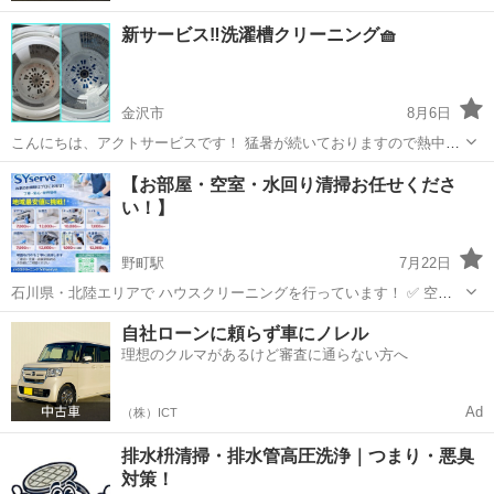
新サービス‼️洗濯槽クリーニング🧺
金沢市
8月6日
こんにちは、アクトサービスです！ 猛暑が続いておりますので熱中症
には気をつけてください‼️ 弊社では草刈り、引越しに外作業が連日続
石川
金沢市
その他
【お部屋・空室・水回り清掃お任せくださ
いておりますがまだまだ頑張っていきます！ さて、この度弊社では新
い！】
サービス洗濯槽クリーニング...
野町駅
7月22日
石川県・北陸エリアで ハウスクリーニングを行っています！ ✅ 空室
清掃 ✅ お風呂・キッチン・トイレ ✅ エアコン清掃 ✅ 引越し前後 ✅
石川
金沢市
野町駅
ハウスクリーニング
自社ローンに頼らず車にノレル
汚部屋 cleaning対応 「時間がない」 「自分では落ちない汚れがある」
理想のクルマがあるけど審査に通らない方へ
そ...
Ad
（株）ICT
排水枡清掃・排水管高圧洗浄｜つまり・悪臭
対策！