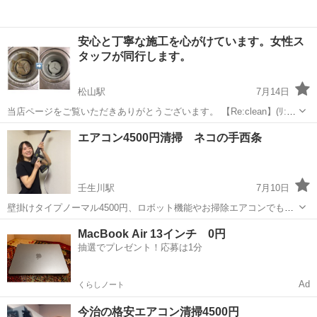
安心と丁寧な施工を心がけています。女性ス
タッフが同行します。
松山駅
7月14日
当店ページをご覧いただきありがとうございます。 【Re:clean】(ﾘ:ｸﾘ
ｰﾝ)と申します｡ 集合住宅・社宅・寮・戸建てなど お家、お部屋全体の
愛媛
松山市
松山駅
その他
お客様
エアコン4500円清掃 ネコの手西条
クリーニングが大好評 1R 20,000円〜 様々なご依頼も対...
壬生川駅
7月10日
壁掛けタイプノーマル4500円、ロボット機能やお掃除エアコンでも
5000円でエアコンクリーニングします^_^ 追加料など一切ありませ
愛媛
西条市
壬生川駅
エアコン掃除
格安
MacBook Air 13インチ 0円
ん。 詳細、ご予約はネコの手WEBから▶️ https://www.nekonote-sai...
抽選でプレゼント！応募は1分
Ad
くらしノート
今治の格安エアコン清掃4500円