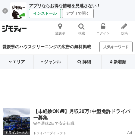
アプリならお得な情報を見逃さない！
インストール
アプリで開く
愛媛県
検索
ログイン
投稿
愛媛県のハウスクリーニングの広告の無料掲載
人気キーワード
エリア
ジャンル
詳細
新着順
【未経験OK🚚】月収30万↑中型免許ドライバ
ー募集
完全週休2日で安定転職
Ad
ドライバーダイレクト