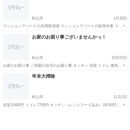
松山市
1月18日
マンションアパートの共用部清掃 マンションアパートの除草作業 マン
ションアパートの退居後クリーニング マンションアパートの空室が続
愛媛
松山市
ハウスクリーニング
ワックス
お家のお困り事ございませんかっ！
いてる部屋の管理清掃 マンションアパートの入居前清掃 民泊清掃 お
庭の草むしり ...
松山市
10月22日
お家のお困り事 ご両親の自宅のお困り事 キッチン 浴室 トイレ 換気扇
エアコン ガラスサッシ 玄関 庭の雑草 事務所、店舗の清掃 業務拡大に
愛媛
松山市
ハウスクリーニング
年末大掃除
つき在宅クリーニングどんどん行っております！ 是非お問い合わせく
ださい！ ...
松山市
11月2日
浴室15400円 トイレ7700円 キッチン（レンジフード込み）18700円 エ
アコン（ノーマル）9900円 窓ガラス冊子網戸6600円 ベランダ5500円
愛媛
松山市
ハウスクリーニング
窓ガラス
その他 金額は税込表示価格です。 二つ以上のセットでお値引き対応
し...