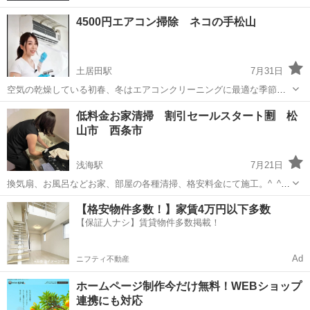
4500円エアコン掃除 ネコの手松山
土居田駅
7月31日
空気の乾燥している初春、冬はエアコンクリーニングに最適な季節で
す。洗浄後にカビ戻りがありません。暖房電気代削減にも効果的。冷
愛媛
松山市
土居田駅
エアコン掃除
低料金お家清掃 割引セールスタート🈹 松
房使用時にもした風が出ます。また、予約もスムーズに取りやすい季
山市 西条市
節です。 冬がエアコン清掃の正解！ ...
浅海駅
7月21日
換気扇、お風呂などお家、部屋の各種清掃、格安料金にて施工。^_^
部屋全体清掃ご注文の方はエアコンクリーニング1台無料サービス。
愛媛
松山市
浅海駅
ハウスクリーニング
無料
【格安物件多数！】家賃4万円以下多数
お家の掃除は、松山市ネコの手まで。新居浜、今治、西条市にもご訪
【保証人ナシ】賃貸物件多数掲載！
問。 詳細予約はネコの手サイトか...
Ad
ニフティ不動産
ホームページ制作今だけ無料！WEBショップ
連携にも対応