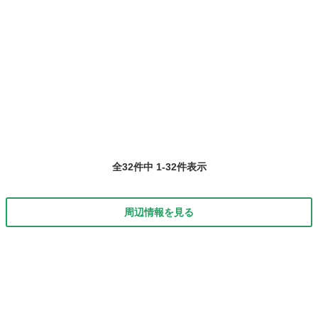
清掃、高所ブランコ 作業、貯水槽...
全32件中 1-32件表示
周辺情報を見る