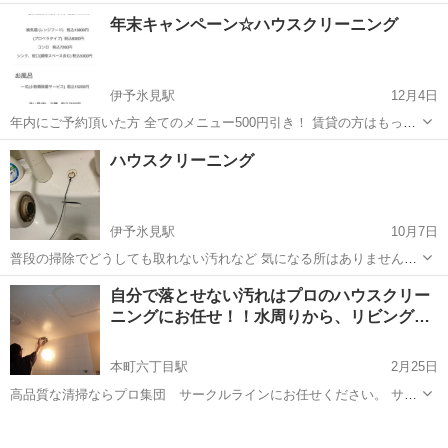
ト！￥￥40,000⇒￥￥35,000 浴室＋換気扇＋トイレ＋キッチン＋洗
愛媛
松山市
鷹ノ子駅
風呂掃除
年末キャンペーン☆ハウスクリーニング
面所 ■水回り大掃除4点セット！￥34,300⇒￥30,00...
伊予氷見駅
12月4日
年内にご予約頂いた方 全てのメニュー500円引き！ 賃貸の方はもっも
お得に1000円引き☆ お気軽にお問い合わせ下さい！
愛媛
西条市
伊予氷見駅
ハウスクリーニング
ハウスクリーニング
https://yamabisou.amebaownd.com LINE @wnr3850f
伊予氷見駅
10月7日
普段の掃除でどうしても取れない汚れなど 気になる所はありません
か？ キッチンコンロ、換気扇 洗面台についたカリカリ汚れ お風呂場
愛媛
西条市
伊予氷見駅
ハウスクリーニング
タイル
自分で落とせない汚れはプロのハウスクリー
タイルの黒ずみ など 網戸張替えも承ります キッチン1式、お風呂1式
ニングにお任せ！！水周りから、リビング…
で 業者さんに頼むと軽く...
本町六丁目駅
2月25日
高品質な清掃ならプロ集団 サークルラインにお任せください。 サー
クルラインでは熟練されたプロスタッフが お家まるごとクリーニング
愛媛
松山市
本町六丁目駅
ハウスクリーニング
から水回り、エアコン等の部分的なクリーニング、マンションの定期