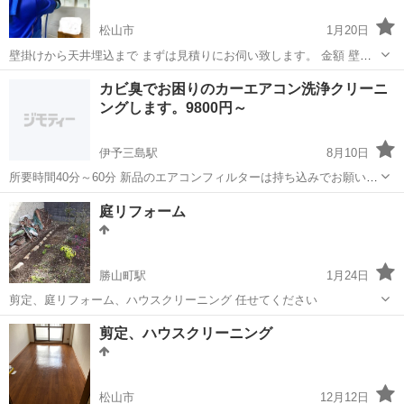
松山市
1月20日
壁掛けから天井埋込まで まずは見積りにお伺い致します。 金額 壁掛
け8000〜16000(お掃除機能付は高くなります) 天井パッケージ、天吊
愛媛
松山市
エアコン掃除
天井
カビ臭でお困りのカーエアコン洗浄クリーニ
20000〜35000 室外機2000〜5000 抗菌2000〜5000 複数台の...
ングします。9800円～
伊予三島駅
8月10日
所要時間40分～60分 新品のエアコンフィルターは持ち込みでお願いし
ます。（交換は無料） 黄ばんだヘッドライト磨き、コーティング5000
愛媛
四国中央市
伊予三島駅
エアコン掃除
庭リフォーム
円 ブレーキパット交換 5000円（ブレーキパットは持ち込み） その
カーエアコン
他、点検、整備...
勝山町駅
1月24日
剪定、庭リフォーム、ハウスクリーニング 任せてください
愛媛
松山市
勝山町駅
ハウスクリーニング
剪定、ハウスクリーニング
松山市
12月12日