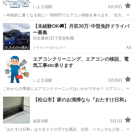
いよ立花駅
6月25日
✨️本格的に暑くなる前に✨️ 5000円でエアコン掃除を承ります。 当方、
電気工事業者の登録済です。 ご不明な点はお気軽にお問い合わせくだ
愛媛
松山市
いよ立花駅
エアコン掃除
【未経験OK🚚】月収30万↑中型免許ドライバ
さい。
ー募集
完全週休2日で安定転職
Ad
ドライバーダイレクト
エアコンクリーニング、エアコンの移設、電
気工事etc承ります
いよ立花駅
5月26日
これからの季節にエアコンクリーニングはいかがですか？ エアコンの
移設、電気工事、リフォーム(要相談)etc…いろいろ承ります。 電気工
愛媛
松山市
いよ立花駅
エアコン掃除
無料
【松山市】家のお清掃なら『おたすけ日和』
事業者の登録済みです。 🆓お見積もり無料🆓 詳しくはお気軽にお問い
合わせください。 24時...
福音寺駅
5月1日
『おたすけ日和』は５分２２０円でお風呂、台所、ベランダなど自宅