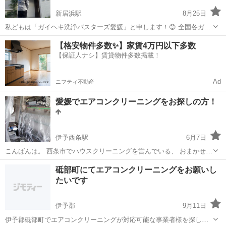
新居浜駅
8月25日
私どもは「ガイヘキ洗浄バスターズ愛媛」と申します！😊 全国各ガイ
ヘキ洗浄バスターズの愛媛1号店！ ✅無料診断・無料見積🏠 「外壁1面
愛媛
新居浜市
新居浜駅
その他
外壁
【格安物件多数✨】家賃4万円以下多数
約¥40.000前後〜」「塗装の約1/10価格を目指して！」 お家を建て
【保証人ナシ】賃貸物件多数掲載！
て、約5年くら...
Ad
ニフティ不動産
愛媛でエアコンクリーニングをお探しの方！
伊予西条駅
6月7日
こんばんは。 西条市でハウスクリーニングを営んでいる、 おまかせジ
ョニーと申します。 普段はエアコンクリーニングをメインとしてま
愛媛
西条市
伊予西条駅
エアコン掃除
くらし
砥部町にてエアコンクリーニングをお願いし
す。 梅雨も明けそうで、そろそろエアコンの本格的な時期になりま
たいです
す。 つけた瞬間に変...
伊予郡
9月11日
伊予郡砥部町でエアコンクリーニングが対応可能な事業者様を探して