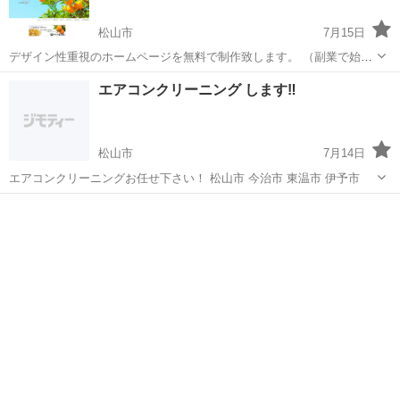
松山市
7月15日
デザイン性重視のホームページを無料で制作致します。 （副業で始め
たばかりなので、無料制作させて頂いております。） 〇POINT ・
愛媛
松山市
ハウスクリーニング
無料
エアコンクリーニング します‼️
SEO対策やデザイン性もバッチリ （本業はプロのWEBデザイナーと
して仕事をし...
松山市
7月14日
エアコンクリーニングお任せ下さい！ 松山市 今治市 東温市 伊予市
愛媛
松山市
エアコン掃除