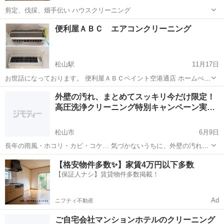
剪定、伐採、畑手伝い ハウスクリーニング
愛媛
松山市
ハウスクリーニング
手伝い
便利屋ＡＢＣ エアコンクリーニング
松山駅
11月17日
お世話になっております。 便利屋ＡＢＣペイント空港通店 ホームぺー
ジ https://abc-paint.net お住いのお困りごと、解決します。 まずは、
愛媛
松山市
松山駅
エアコン掃除
無料
外壁の汚れ、まとめてスッキリ今だけ限定！
見積無料。何でもご相談下さい。 エアコンクリーニング ...
高圧洗浄クリーニング特別キャンペーン実…
松山市
6月9日
長年の雨風・ホコリ・カビ・コケ… 気づかないうちに、外壁の汚れが
住まいの印象を暗くしていませんか？ プロの高圧洗浄で、外壁をピカ
愛媛
松山市
その他
外壁
【格安物件多数✨】家賃4万円以下多数
ピカにリフレッシュ！ ・専用の高圧洗浄機で、頑固な汚れも根こそぎ
【保証人ナシ】賃貸物件多数掲載！
除去！ ・外壁だけでなく、玄関...
Ad
ニフティ不動産
ご自宅会社マンションホテルのクリーニング