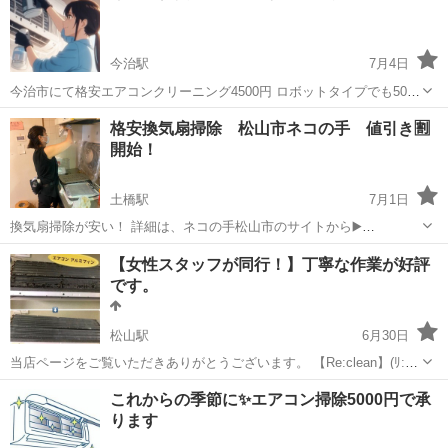
今治駅
7月4日
今治市にて格安エアコンクリーニング4500円 ロボットタイプでも5000
円にてエアコンクリーニング！！ ご予約はこちらのサイト内のLINEか
愛媛
今治市
今治駅
エアコン掃除
格安
格安換気扇掃除 松山市ネコの手 値引き🈹
ら こちらからサイト見れます▶️https://www.nekonote-saij...
開始！
土橋駅
7月1日
換気扇掃除が安い！ 詳細は、ネコの手松山市のサイトから▶️
https://www.nekonote-saijo.com/p/6/ 格安のエアコン掃除4500円のペー
愛媛
松山市
土橋駅
その他
無料
【女性スタッフが同行！】丁寧な作業が好評
ジはこちらタップ▶️ https://www.nekon...
です。
松山駅
6月30日
当店ページをご覧いただきありがとうございます。 【Re:clean】(ﾘ:ｸﾘ
ｰﾝ)と申します｡ 某サイトにて口コミで高評価を頂いております。 沢山
愛媛
松山市
松山駅
エアコン掃除
タイプ
これからの季節に✨️エアコン掃除5000円で承
のカテゴリはホームページにて http://re-clean.net/...
ります