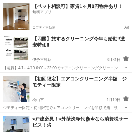
のクリーニングお任せください✨ 日常のちょっとしたお困りごとに対
愛媛
松山市
福音寺駅
その他
御用聞き
【ペット相談可】家賃1ヶ月0円物件あり！
応します。 【作業実績(例)】 ✅作業時間(６０分)：２，６４０円(税込)
無料アプリ
✅出張料...
Ad
ニフティ不動産
【四国】旅するクリーニング今年も始動‼️激
安特価‼️
伊予三島駅
3月31日
【急募】4/1～4/10 6:00～22:00でエアコンクリーニングクリーニング
希望者募集‼️ 今なら激安特価 ノーマル1台6000円 お掃除機能付き1台
愛媛
四国中央市
伊予三島駅
エアコン掃除
【初回限定】エアコンクリーニング半額 ジ
11000円 業務用天カセエアコン1台16000円 埋込みエアコン1台...
モティー限定
松山市
1月10日
ジモティー限定・初回限定でエアコンクリーニングを半額で施工致し
ます✅ 通常タイプ 9900円→4950円半額‼️ お掃除ロボット付き
愛媛
松山市
エアコン掃除
半額
⭐︎戸建必見！⭐︎外壁洗浄代🏠今なら消費税サー
19800円→9900円半額‼️ 【エアコンクリーニングについて】 ●施工日時
ビス！💰
の...