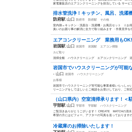
家電量販店のエアコンクリーニングを担当している サービス
排水管洗浄！キッチン、風呂、洗濯
防府駅
山口
防府市
防府駅
その他
室内側→キッチン・洗面台・洗濯機・お風呂セット ☆お得
臭いのお困り事の解消に全力で取り組みます ・作業見学を
エアコンクリーニング 業務用もO
岩国駅
山口
岩国市
岩国駅
エアコン掃除
カビ取り
清掃全般 ハウスクリーニング エアコンクリーニング 
岩国市でハウスクリーニングが可能
-
山口
岩国市
ハウスクリーニング
お客様
岩国市でハウスクリーニング等可能な事業者様いらっしゃい
リーニングをしてほしいとご相談をお受けしており、ご対応が
（山口県内）空室清掃承ります！＜駐
宇部駅
山口
宇部市
宇部駅
ハウスクリーニング
ご覧頂きありがとうございます！ CREATE MATCHの
希望の方にはビフォー、アフターの写真を送っておりますので
冷蔵庫のお掃除いたします！
下松駅
山口