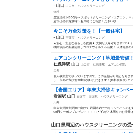
-
山口
山口市
ハウスクリーニング
無料
空室清掃14000円〜 スポットクリーニング（エアコン、キ
府市は出張費無料✨ お気軽にご相談ください😄
今こそ万全対策を！【一般住宅】
-
山口
宇部市
ハウスクリーニング
★安心・安全な暮らしを提供★ 大切な人を守ります FDA（
機関承認の薬剤使用しコロナウイルス不活化！ 人体無害の10
エアコンクリーニング！地域最安値
仁保津駅
山口
山口市
仁保津駅
エアコン掃除
天井
個人事業主でやっていますので、この金額が可能となります
し、市外の方は別途出張費いただきます！(燃料代程度) エアコン
【岩国エリア】年末大掃除キャンペー
岩国駅
山口
岩国市
岩国駅
ハウスクリーニング
天井
年末大掃除大掃除に向けて 岩国市内でのキャンペーンのお知ら
00円クーポンプレゼント！！！ (∩´∀`∩)♡ 水周りのお掃除
山口県周辺のハウスクリーニングの受