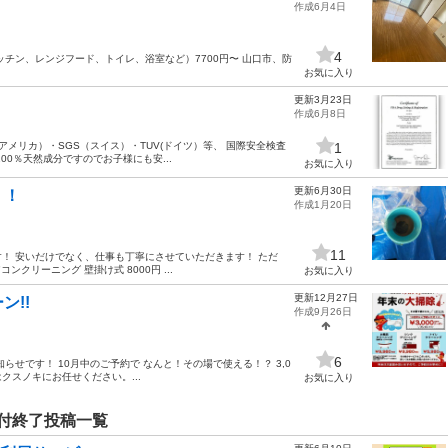
作成6月4日
4
ッチン、レンジフード、トイレ、浴室など）7700円〜 山口市、防
お気に入り
更新3月23日
作成6月8日
アメリカ）・SGS（スイス）・TUV(ドイツ）等、 国際安全検査
1
0％天然成分ですのでお子様にも安...
お気に入り
更新6月30日
！！
作成1月20日
11
！ 安いだけでなく、仕事も丁寧にさせていただきます！ ただ
クリーニング 壁掛け式 8000円 ...
お気に入り
更新12月27日
ン!!
作成9月26日
6
せです！ 10月中のご予約で なんと！その場で使える！？ 3,0
はクスノキにお任せください。...
お気に入り
付終了投稿一覧