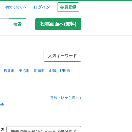
ログイン
会員登録
初めての方へ
投稿画面へ(無料)
検索
人気キーワード
柳井市
美祢市
周南市
山陽小野田市
路線・駅から選ぶ
の他
た方
新着投稿の通知をメールで受け取る