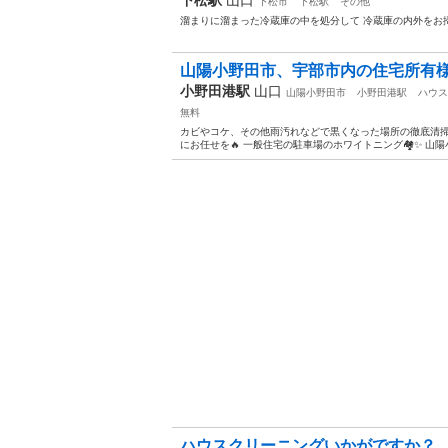
下松市
下松駅
その他
溜まりに溜まった冷蔵庫の中を処分して 冷蔵庫の内外をお
山陽小野田市、宇部市内の住宅所有様必
小野田港駅
山口
山陽小野田市
小野田港駅
ハウス
無料
カビやコケ、その他雨汚れなどで黒くなった場所の徹底清掃 
にお任せを🔥 一般住宅の駐車場のホワイトニング🏘✨ 山
ハウスクリーニングいかがですか？