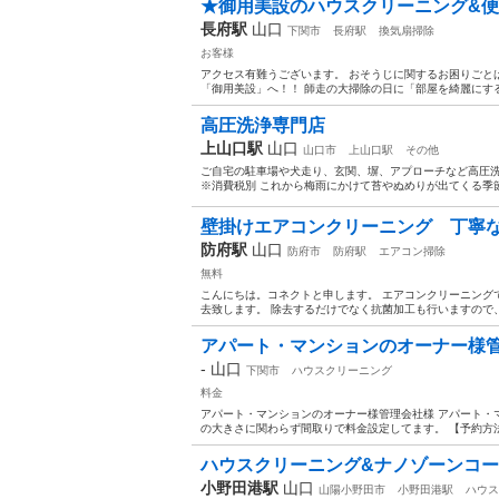
★御用美設のハウスクリーニング&便
長府駅
山口
下関市
長府駅
換気扇掃除
お客様
アクセス有難うございます。 おそうじに関するお困りごと
「御用美設」へ！！ 師走の大掃除の日に「部屋を綺麗にする
高圧洗浄専門店
上山口駅
山口
山口市
上山口駅
その他
ご自宅の駐車場や犬走り、玄関、塀、アプローチなど高圧洗
※消費税別 これから梅雨にかけて苔やぬめりが出てくる季節。
壁掛けエアコンクリーニング 丁寧
防府駅
山口
防府市
防府駅
エアコン掃除
無料
こんにちは。コネクトと申します。 エアコンクリーニング
去致します。 除去するだけでなく抗菌加工も行いますので、
アパート・マンションのオーナー様
-
山口
下関市
ハウスクリーニング
料金
アパート・マンションのオーナー様管理会社様 アパート・
の大きさに関わらず間取りで料金設定してます。 【予約方法
ハウスクリーニング&ナノゾーンコ
小野田港駅
山口
山陽小野田市
小野田港駅
ハウス