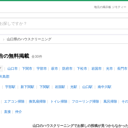
地元の掲示板 ジモティー
グ
山口県のハウスクリーニング
告の無料掲載
全30件
グ
山口市
下関市
宇部市
萩市
防府市
下松市
岩国市
光市
長門市
大島郡
宇部駅
新下関駅
下関駅
岩国駅
光駅
山口駅
南中川駅
エアコン掃除
換気扇掃除
トイレ掃除
フローリング掃除
風呂掃除
そ
直接
仲介
山口のハウスクリーニングでお探しの投稿が見つからなかっ