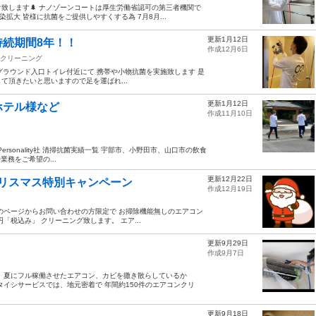
致します🌲 ナノゾーンコートは厚生労働省認可の第三者機関で
染拡大 皆様に抗菌をご提供しやすくする為 7月8月...
更新1月12日
続期間8年！！
作成12月6日
クリーニング
夕祭り グラウンド入口トイレ付近にて 携帯や小物抗菌を実施致します 是
頂きたいと思いますので足を運ばれ...
更新1月12日
ホテル様など
作成11月10日
 Personality社 清掃抗菌実績一覧 宇部市、小野田市、山口市の飲食
務をご希望の...
更新12月22日
クリスマス特別キャンペーン
作成12月19日
のページからお問い合わせの方限定で お掃除機能無しのエアコン
円「税込み」 クリーニング致します。 エア...
更新9月29日
作成9月7日
 夏にフル稼働させたエアコン、カビを撒き散らしているか
イシサービスでは、地元密着で 年間約150件のエアコンクリ
更新9月18日