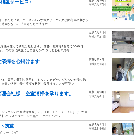
更新6月10日
利屋サービス♪
作成5月17日
は、私たちに頼って下さい♪ ハウスクリーニングと便利屋の事なら
時間がない」 「自分たちで清掃す...
更新5月11日
作成4月27日
浄機を使って綺麗に致します。 価格 駐車場1台分で8000円
 その前に綺麗にしませんか？ きっと心も気持ち...
更新7月7日
な清掃を心掛けます
作成1月16日
では、専用の薬剤を使用してしつこいカビやこびりついた埃を除
無臭の状態で長く清潔な状態で使用することが可能で...
更新3月28日
管理会社様 空室清掃を承ります。
作成8月4日
マンションの空室清掃承ります。 1ｋ・1Ｒ～３ＬＤＫまで 部屋
】 ハウスクリーニング黒田 ホームページ...
更新1月12日
ート抗菌
作成12月6日
クリーニング