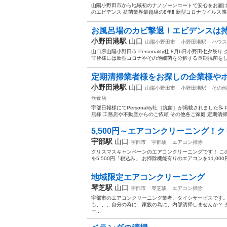
山陽小野田市から地域初のナノゾーンコートで安心をお届け
のエビデンス 抗菌業界最超級の8年‼︎ 新型コロナウイルス感
お風呂場のカビ撃退！エビデンスは持
小野田港駅
山口
山陽小野田市
小野田港駅
ハウス
山口県山陽小野田市 Personality社 8月6日小野田七
非皆様には新型コロナやその他細菌を分解する長期抗菌をして
定期清掃業者様をお探しの企業様や
小野田港駅
山口
山陽小野田市
小野田港駅
その他
飲食店
宇部日報様にてPersonality社［抗菌］が掲載されました📝
店様 工務店や不動産からのご依頼 その他各ご家庭 定期清掃業
5,500円～エアコンクリーニング！
宇部駅
山口
宇部市
宇部駅
エアコン掃除
クリスマスキャンペーンのエアコンクリーニングです！ こ
を5,500円「税込み」 お掃除機能有りのエアコンを11,000
地域限定エアコンクリーニング
琴芝駅
山口
宇部市
琴芝駅
エアコン掃除
宇部市のエアコンクリーニング業者、タイシサービスです。
も、、、自分の為に、家族の為に、内部清掃しませんか？ タ
ー...