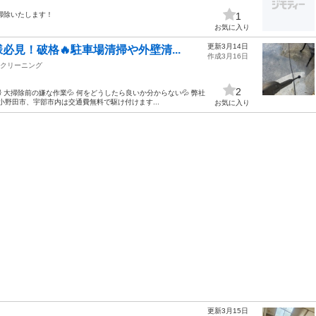
掃除いたします！
1
お気に入り
更新3月14日
見！破格🔥駐車場清掃や外壁清...
作成3月16日
クリーニング
2
大掃除前の嫌な作業💦 何をどうしたら良いか分からない💦 弊社
陽小野田市、宇部市内は交通費無料で駆け付けます...
お気に入り
更新3月15日