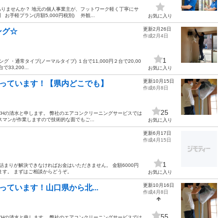
りませんか？ 地元の個人事業主が、フットワーク軽く丁寧にサ
お手軽プラン(月額5,000円税別) 外観...
お気に入り
更新2月26日
ング☆
作成2月4日
1
 ・通常タイプ(ノーマルタイプ) １台で11,000円２台で20,00
3,200...
お気に入り
更新10月15日
グやっています！【県内どこでも】
作成6月8日
25
TCHの清水と申します。 弊社のエアコンクリーニングサービスでは
マンが作業しますので技術的な面でもご...
お気に入り
更新6月17日
作成4月15日
1
詰まりが解決できなければお金はいただきません。 金額6000円
ます。 まずはご相談からどうぞ。
お気に入り
更新10月16日
やっています！山口県から北...
作成4月8日
55
TCHの清水と申します。 弊社のエアコンクリーニングサービスでは