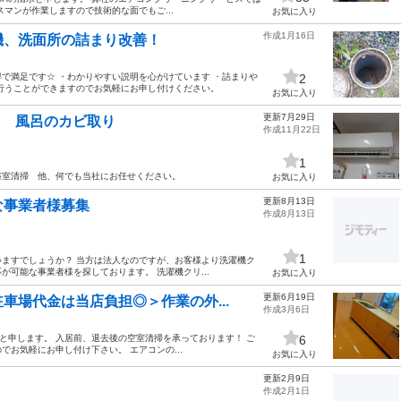
マンが作業しますので技術的な面でもご...
お気に入り
作成1月16日
機、洗面所の詰まり改善！
で満足です☆ ・わかりやすい説明を心がけています ・詰まりや
2
行うことができますのでお気軽にお申し付けください。
お気に入り
更新7月29日
K! 風呂のカビ取り
作成11月22日
1
浴室清掃 他、何でも当社にお任せください。
お気に入り
更新8月13日
な事業者様募集
作成8月13日
1
ますでしょうか？ 当方は法人なのですが、お客様より洗濯機ク
可能な事業者様を探しております。 洗濯機クリ...
お気に入り
更新6月19日
車場代金は当店負担◎＞作業の外...
作成3月6日
清水と申します。 入居前、退去後の空室清掃を承っております！ ご
6
お気軽にお申し付け下さい。 エアコンの...
お気に入り
更新2月9日
作成2月1日