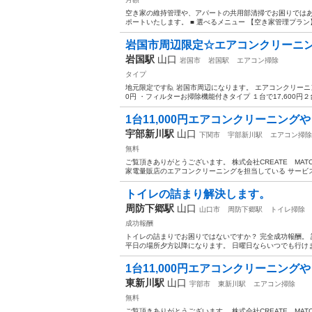
空き家の維持管理や、アパートの共用部清掃でお困りではあ
ポートいたします。 ■ 選べるメニュー 【空き家管理プラン】 
岩国市周辺限定☆エアコンクリーニ
岩国駅
山口
岩国市
岩国駅
エアコン掃除
タイプ
地元限定です🙋 岩国市周辺になります。 エアコンクリーニング
0円 ・フィルターお掃除機能付きタイプ １台で17,600円２台で3
1台11,000円エアコンクリーニン
宇部新川駅
山口
下関市
宇部新川駅
エアコン掃除
無料
ご覧頂きありがとうございます。 株式会社CREATE MA
家電量販店のエアコンクリーニングを担当している サービス
トイレの詰まり解決します。
周防下郷駅
山口
山口市
周防下郷駅
トイレ掃除
成功報酬
トイレの詰まりでお困りではないですか？ 完全成功報酬。 
平日の場所夕方以降になります。 日曜日ならいつでも行け
1台11,000円エアコンクリーニング
東新川駅
山口
宇部市
東新川駅
エアコン掃除
無料
ご覧頂きありがとうございます。 株式会社CREATE MA