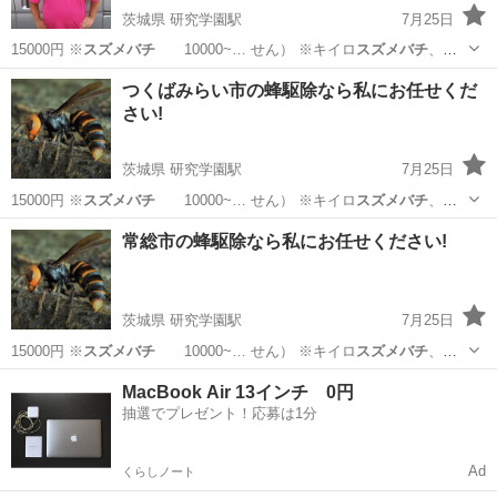
茨城県 研究学園駅
7月25日
15000円 ※
スズメバチ
10000~… せん） ※キイロ
スズメバチ
、オ
オ 社様】 ◼
スズメバチ
10000円 … キイロ
スズメバチ
茨城
つくば市
研究学園駅
便利屋
スズメバチ
つくばみらい市の蜂駆除なら私にお任せくだ
5000円 … ルズ】 ◼
スズメバチ
10000円 … キイ...
さい!
茨城県 研究学園駅
7月25日
15000円 ※
スズメバチ
10000~… せん） ※キイロ
スズメバチ
、オ
オ 社様】 ◼
スズメバチ
10000円 … キイロ
スズメバチ
茨城
つくば市
研究学園駅
便利屋
スズメバチ
常総市の蜂駆除なら私にお任せください!
5000円 … ルズ】 ◼
スズメバチ
10000円 … キイ...
茨城県 研究学園駅
7月25日
15000円 ※
スズメバチ
10000~… せん） ※キイロ
スズメバチ
、オ
オ 社様】 ◼
スズメバチ
10000円 … キイロ
スズメバチ
茨城
つくば市
研究学園駅
便利屋
スズメバチ
MacBook Air 13インチ 0円
5000円 … ルズ】 ◼
スズメバチ
10000円 … キイ...
抽選でプレゼント！応募は1分
Ad
くらしノート