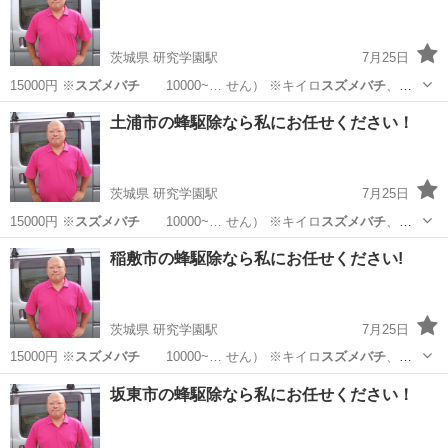
茨城県 研究学園駅
7月25日
15000円 ※
スズメバチ
10000~… せん） ※キイロ
スズメバチ
、オ
オ 社様】 ◼
スズメバチ
10000円 … キイロ
スズメバチ
茨城
つくば市
研究学園駅
便利屋
スズメバチ
土浦市の蜂駆除なら私にお任せください！
5000円 … ルズ】 ◼
スズメバチ
10000円 … キイ...
茨城県 研究学園駅
7月25日
15000円 ※
スズメバチ
10000~… せん） ※キイロ
スズメバチ
、オ
オ 社様】 ◼
スズメバチ
10000円 … キイロ
スズメバチ
茨城
つくば市
研究学園駅
便利屋
スズメバチ
稲敷市の蜂駆除なら私にお任せください!
5000円 … ルズ】 ◼
スズメバチ
10000円 … キイ...
茨城県 研究学園駅
7月25日
15000円 ※
スズメバチ
10000~… せん） ※キイロ
スズメバチ
、オ
オ 社様】 ◼
スズメバチ
10000円 … キイロ
スズメバチ
茨城
つくば市
研究学園駅
便利屋
スズメバチ
坂東市の蜂駆除なら私にお任せください！
5000円 … ルズ】 ◼
スズメバチ
10000円 … キイ...