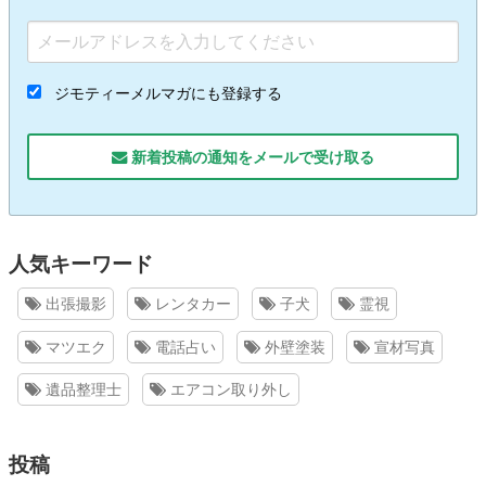
ジモティーメルマガにも登録する
新着投稿の通知をメールで受け取る
人気キーワード
出張撮影
レンタカー
子犬
霊視
マツエク
電話占い
外壁塗装
宣材写真
遺品整理士
エアコン取り外し
投稿