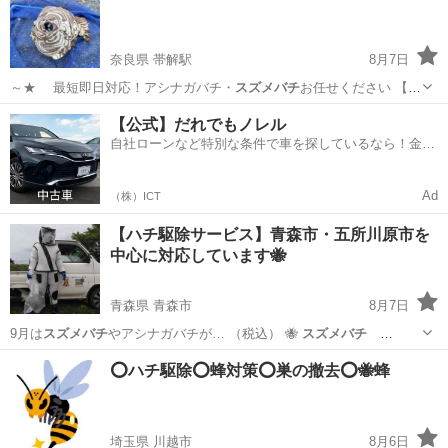
奈良県 帯解駅
8月7日
～★ 最短即日対応！アシナガバチ・
スズメバチ
お任せください 【見
積り無料】
奈良
天理市
帯解駅
蜂の巣駆除
【公式】だれでもノレル
自社ローンなど特別な条件で車を探しているなら！金利
0%で車をご提供、ノレル独自与信システム。
Ad
（株）ICT
【ハチ駆除サービス】青森市・五所川原市を
中心に対応しています🐝
青森県 青森市
8月7日
9月は
スズメバチ
やアシナガバチが… （税込） 🐝
スズメバチ
10,000〜… り中の被害。特に
スズメバチ
は集団で襲ってく…
青森
青森市
蜂の巣駆除
スズメバチ
⭕️ハチ駆除⭕️蜂対策⭕️巣の撤去⭕️🐝蜂
埼玉県 川越市
8月6日