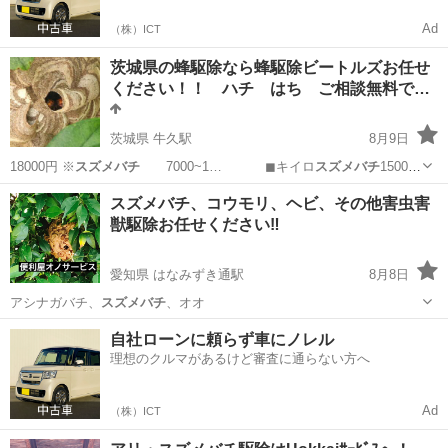
Ad
（株）ICT
茨城県の蜂駆除なら蜂駆除ビートルズお任せ
ください！！ ハチ はち ご相談無料で…
茨城県 牛久駅
8月9日
18000円 ※
スズメバチ
7000~1… ◼キイロ
スズメバチ
15000
円 … ◼キイロ
スズメバチ
8000円 … 社様】 ◼
スズ
茨城
牛久市
牛久駅
便利屋
料金
スズメバチ、コウモリ、ヘビ、その他害虫害
メバチ
8000円 … ズ】 ◼
スズメバチ
8000円 ...
獣駆除お任せください‼️
愛知県 はなみずき通駅
8月8日
アシナガバチ、
スズメバチ
、オオ
愛知
長久手市
はなみずき通駅
害虫/害獣駆除
自社ローンに頼らず車にノレル
理想のクルマがあるけど審査に通らない方へ
スズメバチ
Ad
（株）ICT