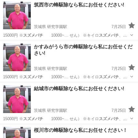
筑西市の蜂駆除なら私にお任せください!
茨城県 研究学園駅
7月25日
15000円 ※
スズメバチ
10000~… せん） ※キイロ
スズメバチ
、オ
オ 社様】 ◼
スズメバチ
10000円 … キイロ
スズメバチ
茨城
つくば市
研究学園駅
便利屋
スズメバチ
かすみがうら市の蜂駆除なら私にお任せくだ
5000円 … ルズ】 ◼
スズメバチ
10000円 … キイ...
さい!
茨城県 研究学園駅
7月25日
15000円 ※
スズメバチ
10000~… せん） ※キイロ
スズメバチ
、オ
オ 社様】 ◼
スズメバチ
10000円 … キイロ
スズメバチ
茨城
つくば市
研究学園駅
便利屋
スズメバチ
結城市の蜂駆除なら私にお任せください!
5000円 … ルズ】 ◼
スズメバチ
10000円 … キイ...
茨城県 研究学園駅
7月25日
15000円 ※
スズメバチ
10000~… せん） ※キイロ
スズメバチ
、オ
オ 社様】 ◼
スズメバチ
10000円 … キイロ
スズメバチ
茨城
つくば市
研究学園駅
便利屋
スズメバチ
桜川市の蜂駆除なら私にお任せください！
5000円 … ルズ】 ◼
スズメバチ
10000円 … キイ...