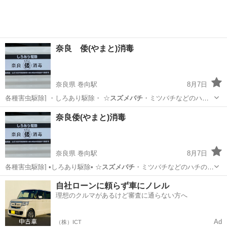
奈良 倭(やまと)消毒
奈良県 巻向駅
8月7日
各種害虫駆除] ・しろあり駆除・ ☆
スズメバチ
・ミツバチなどのハチ
の巣駆除 ☆アラ…
奈良
桜井市
巻向駅
蜂の巣駆除
害虫駆除
奈良倭(やまと)消毒
奈良県 巻向駅
8月7日
各種害虫駆除] •しろあり駆除• ☆
スズメバチ
・ミツバチなどのハチの巣
駆除 ☆アラ…
奈良
桜井市
巻向駅
シロアリ駆除
害虫駆除
自社ローンに頼らず車にノレル
理想のクルマがあるけど審査に通らない方へ
Ad
（株）ICT