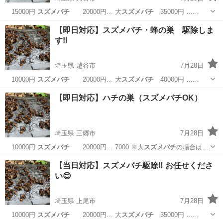
15000円
スズメバチ
20000円… 大
スズメバチ
35000円 …
12000 ※大
スズメバチ
の場合は別途お見…
埼玉
久喜市
害虫/害獣駆除
スズメバチ
【即日対応】スズメバチ・蜂の巣 駆除しま
す‼️
埼玉県 越谷市
7月28日
10000円
スズメバチ
20000円… 大
スズメバチ
40000円 …
12000 ※大
スズメバチ
の場合は別途お見…
埼玉
越谷市
蜂の巣駆除
スズメバチ
【即日対応】ハチの巣（スズメバチOK）
埼玉県 三郷市
7月28日
10000円
スズメバチ
20000円… 7000 ※大
スズメバチ
の場合は別
途お見…
埼玉
三郷市
蜂の巣駆除
スズメバチ
【当日対応】スズメバチ駆除‼️ お任せくださ
い😊
埼玉県 上尾市
7月28日
10000円
スズメバチ
20000円… 大
スズメバチ
35000円 …