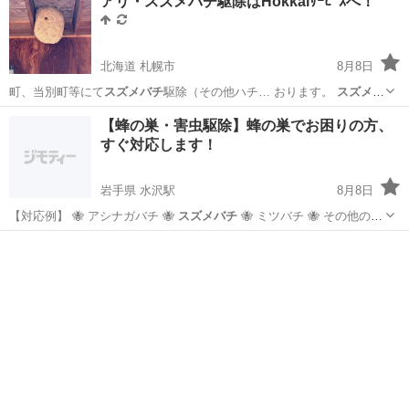
アリ・スズメバチ駆除はHokkaiｻｰﾋﾞｽへ！
北海道 札幌市
8月8日
町、当別町等にて
スズメバチ
駆除（その他ハチ… おります。
スズメバ
チ
駆除料金 普通駆… 〜6000円 ・
スズメバチ
〜8000円 …
北海道
札幌市
蜂の巣駆除
スズメバチ
【蜂の巣・害虫駆除】蜂の巣でお困りの方、
すぐ対応します！
岩手県 水沢駅
8月8日
【対応例】 🐝 アシナガバチ 🐝
スズメバチ
🐝 ミツバチ 🐝 その他の
蜂・害虫…
岩手
奥州市
水沢駅
蜂の巣駆除