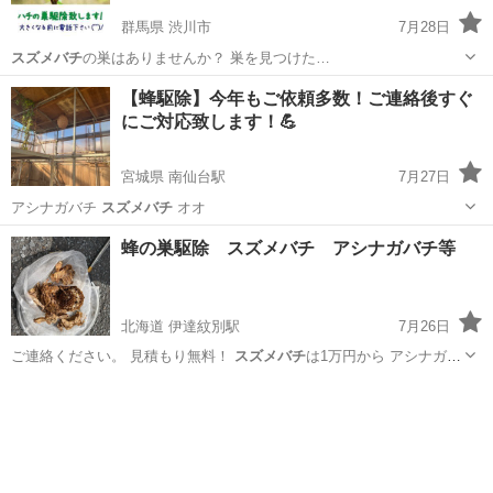
群馬県 渋川市
7月28日
スズメバチ
の巣はありませんか？ 巣を見つけた…
群馬
渋川市
便利屋
無料
【蜂駆除】今年もご依頼多数！ご連絡後すぐ
にご対応致します！💪
宮城県 南仙台駅
7月27日
アシナガバチ
スズメバチ
オオ
宮城
仙台市
南仙台駅
蜂の巣駆除
無料
蜂の巣駆除 スズメバチ アシナガバチ等
北海道 伊達紋別駅
7月26日
ご連絡ください。 見積もり無料！
スズメバチ
は1万円から アシナガバ
チは5000…
北海道
伊達市
伊達紋別駅
蜂の巣駆除