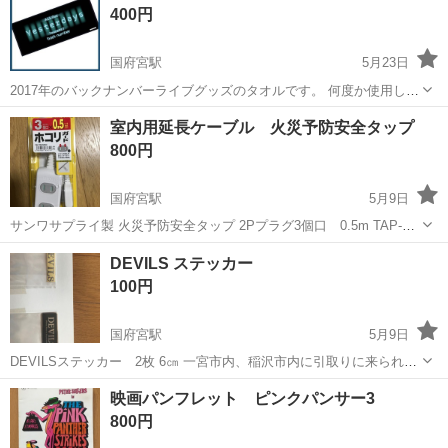
400円
国府宮駅
5月23日
2017年のバックナンバーライブグッズのタオルです。 何度か使用し、
その後しまってあったため出品いたします。 バックナンバーのロゴが
愛知
稲沢市
国府宮駅
その他
タオル
室内用延長ケーブル 火災予防安全タップ
少しほつれ気味です。（画像３枚目） 使用感ご理解の上購入お願いし
800円
ます。
国府宮駅
5月9日
サンワサプライ製 火災予防安全タップ 2Pプラグ3個口 0.5m TAP-
TSH305N 一宮市内、稲沢市内に引取りに来られる方宜しくお願いしま
愛知
一宮市
国府宮駅
その他
プラグ
DEVILS ステッカー
す。
100円
国府宮駅
5月9日
DEVILSステッカー 2枚 6㎝ 一宮市内、稲沢市内に引取りに来られる
方宜しくお願いします。
愛知
一宮市
国府宮駅
その他
ステッカー
映画パンフレット ピンクパンサー3
800円