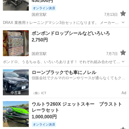
450,000円
オンライン決済
国府宮駅
7月13日
DRAX 業務用トレーニングマシン3台セットになります。 メーカー：
DRAX （WELLIV STRENGTHシリーズ） ① レッグエクステンション
愛知
稲沢市
国府宮駅
その他
ボンボンドロップシールなどいろいろ
② シーテッドレッグカール ③ ヒップアブダクション／アダクショ...
2,750円
国府宮駅
7月7日
ボンドロ、うるちゅる、いろいろあります！ それぞれ組み合わせて5
枚セットになります！ 各定価でお譲りです！
愛知
稲沢市
国府宮駅
その他
セット
ローンブラックでも車にノレル
信販会社でクルマのローンやリースが通らなくてもクル
マをご利用いただけるサービスがあります！
Ad
（株）ICT
ウルトラ260X ジェットスキー ブラストト
レーラセット
1,000,000円
オンライン決済