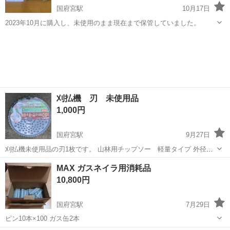
国府宮駅
10月17日
2023年10月に購入し、未使用のまま現在まで保管していました。
愛知
稲沢市
国府宮駅
その他
刈払機 刃 未使用品
1,000円
国府宮駅
9月27日
刈払機未使用品の刃1枚です。 山林用チップソー 軽量タイプ 外径
230mm チップ数54P 刃厚1.8mm 穴径25.4mm 一宮市内、稲沢市内に
愛知
一宮市
国府宮駅
その他
払機
MAX ガスネイラ用消耗品
引取りに来られる方宜しくお願いします。
10,800円
国府宮駅
7月29日
ピン10本×100 ガス缶2本