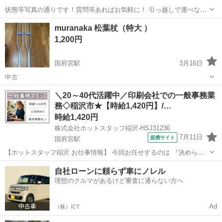
状態等写真の通りです！質問等あればお気軽に！ 引っ越しで運べない
ためお譲りしたいです！
愛知
稲沢市
国府宮駅
その他
クワズイモ
muranaka 松葉杖（特大 ）
1,200円
国府宮駅
3月16日
中古
愛知
稲沢市
国府宮駅
その他
特大
＼20～40代活躍中／印刷会社での一般事務業
務◇稲沢市★【時給1,420円】/…
時給1,420円
株式会社ホットスタッフ稲沢-HSJ31236
7月11日
提携サイト
国府宮駅
【ホットスタッフ稲沢 お仕事情報】 今回お任せするのは 『決められ
たフォーマットへの入力作業!』
愛知
国府宮駅
一般事務
自社ローンに頼らず車にノレル
━━━━━━━━━━━━━━━━━━━━ 【 仕事内容 】 ・納品書
理想のクルマがあるけど審査に通らない方へ
作成 ・請求書作成 ・電話対応(取次ぎ程度) 以上の...
Ad
（株）ICT