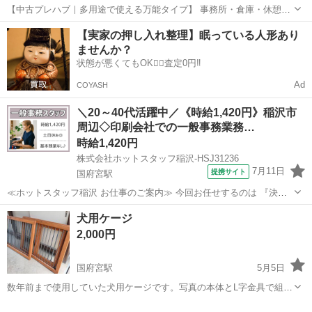
【中古プレハブ｜多用途で使える万能タイプ】 事務所・倉庫・休憩
所・作業部屋・趣味スペースなど、幅広い用途に対応できる中古プレ
愛知
稲沢市
国府宮駅
その他
プレハブ
【実家の押し入れ整理】眠っている人形あり
ハブです。 シンプルな構造で使い勝手がよく、設置後すぐに活用でき
ませんか？
る実用的な一棟。 ■サイズ 横：約5...
状態が悪くてもOK🙆‍♀️査定0円‼️
Ad
COYASH
＼20～40代活躍中／《時給1,420円》稲沢市
周辺◇印刷会社での一般事務業務…
時給1,420円
株式会社ホットスタッフ稲沢-HSJ31236
7月11日
提携サイト
国府宮駅
≪ホットスタッフ稲沢 お仕事のご案内≫ 今回お任せするのは 『決め
られたフォーマットへの入力作業!』 ────────────────── ＼お
愛知
国府宮駅
一般事務
犬用ケージ
仕事の詳細♪/ ────────────────── ・納品書作成 ・請求書...
2,000円
国府宮駅
5月5日
数年前まで使用していた犬用ケージです。写真の本体とL字金具で組み
立てが必要です。ご自身でご対応いただける方のみご連絡ください。
愛知
稲沢市
国府宮駅
その他
ケージ