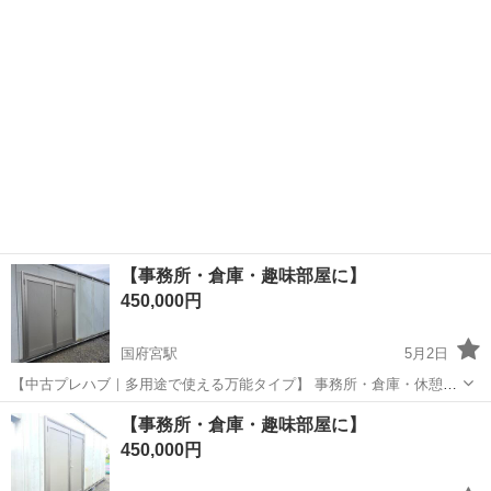
木製＆金属製なのでかなり重量があります。ご自身で搬出、運搬でき
る方のみです。 サイズは一辺W...
【事務所・倉庫・趣味部屋に】
450,000円
国府宮駅
5月2日
【中古プレハブ｜多用途で使える万能タイプ】 事務所・倉庫・休憩
所・作業部屋・趣味スペースなど、幅広い用途に対応できる中古プレ
愛知
稲沢市
国府宮駅
その他
プレハブ
【事務所・倉庫・趣味部屋に】
ハブです。 シンプルな構造で使い勝手がよく、設置後すぐに活用でき
450,000円
る実用的な一棟。 ■サイズ 横：約5...