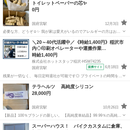
トイレットペーパーの芯✨
お引き取りいただけましたら多少お安くします。 海釣り 釣竿 釣り
0円
国府宮駅
12月3日
必要な方、どうぞ☺️✨ 我が家は愛犬がいるのでアレルギーの方はお気
をつけください。
愛知
稲沢市
国府宮駅
その他
トイレットペーパー
＼20～40代活躍中／《時給1,400円》稲沢市
内◇印刷オペレーターや運搬作業…
時給1,400円
株式会社ホットスタッフ稲沢-HSM74235
6月18日
提携サイト
国府宮駅
残業が一切なく、 毎日定時退社が可能です◎ プライベートの時間をし
っかり確保して 自分時間を大切にしたい方にピッタリ♪ 他にもポイン
愛知
国府宮駅
その他
テラヘルツ 高純度シリコン
トたくさん◎ ○午前に小休憩あり ○正社員登用のチャンスあり ○髪色
28,000円
自由で自分らしく働ける*...
国府宮駅
10月26日
【新品】100％ブランドの新しい。 【高純度単結晶】99.99％の高純度
単結晶シリコンブロック。 【良好な半導体材料】温度が上がるにつれ
愛知
稲沢市
国府宮駅
その他
テラヘルツ
スーパーハウス！ バイクカスタムに倉庫、
て導電率が高くなるので、良好な半導体材料であり、コンバータ、ト