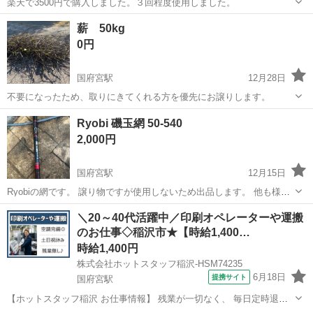
楽天で3500円で購入しました。３回程度使用しました。
愛知
稲沢市
国府宮駅
その他
楽天
薪 50kg
0円
国府宮駅
12月28日
不要になったため、取りにきてくれる方を優先にお譲りします。
愛知
名古屋市
国府宮駅
その他
譲り
Ryobi 磯玉網 50-540
2,000円
国府宮駅
12月15日
Ryobiの網です。 譲り物ですが使用しないため出品します。 他も様々
出品しています。まとめてお買い求めの方はご連絡ください。多少お
愛知
稲沢市
国府宮駅
その他
Ryobi
＼20～40代活躍中／印刷オペレーターや運搬
安くいたします。 不明点ある方はご連絡ください。 よろしくお願いい
のお仕事◇稲沢市★【時給1,400…
たします。 魚 釣り 海 川
時給1,400円
株式会社ホットスタッフ稲沢-HSM74235
6月18日
提携サイト
国府宮駅
【ホットスタッフ稲沢 お仕事情報】 残業が一切なく、 毎日定時退社
が可能です◎ プライベートの時間をしっかり確保して 自分時間を大切