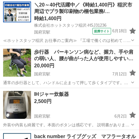
愛知
稲沢市
国府宮駅
その他
ガスネイラ
＼20～40代活躍中／《時給1,400円》稲沢市
周辺でプラ製印刷物の梱包業務/…
時給1,400円
株式会社ホットスタッフ稲沢-HSJ31236
6月18日
提携サイト
国府宮駅
≪ホットスタッフ稲沢 お仕事のご案内≫ 『工場で働くのは初めて…』
という方も 全く心配いりません! 数名のチームで協力して作業を行う
愛知
国府宮駅
仕分け
歩行器 パーキンソン病など、握力、手や肩
ので、 困ったときはすぐに 先輩が助けてくれますよ! 他にもポイント
の弱い人、腰が曲がった人が使用しやすい…
たくさん◎ ○正社員登用...
20,000円
国府宮駅
7月12日
通常の歩行器として、ハンドルに止まって押して歩くタイプです。ハ
ンドルは握力が弱い人が使いやすいように、腕を乗せれば操作できま
愛知
稲沢市
国府宮駅
その他
ブレーキ
IHジャー炊飯器
す。手根管症候群、パーキンソン病、核上性麻痺などで、手指の動き
2,500円
が悪かったり、腰が曲がるなどして、身体...
国府宮駅
6月2日
外装や内装も綺麗です。本面のボタンは感応です。 説明書がありま
す。
愛知
稲沢市
国府宮駅
その他
back number ライブグッズ マフラータオル