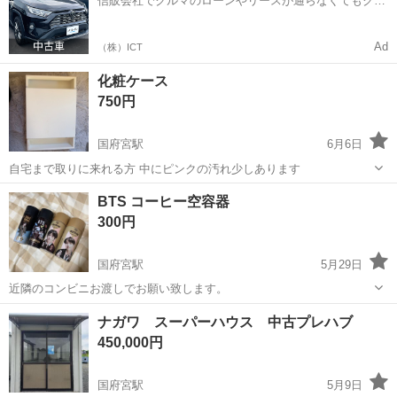
信販会社でクルマのローンやリースが通らなくてもクル
マをご利用いただけるサービスがあります！
Ad
（株）ICT
化粧ケース
750円
国府宮駅
6月6日
自宅まで取りに来れる方 中にピンクの汚れ少しあります
愛知
稲沢市
国府宮駅
その他
ケース
BTS コーヒー空容器
300円
国府宮駅
5月29日
近隣のコンビニお渡しでお願い致します。
愛知
稲沢市
国府宮駅
その他
BTS
ナガワ スーパーハウス 中古プレハブ
450,000円
国府宮駅
5月9日