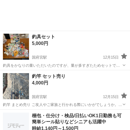
愛知
国府宮駅
その他
にしたい方にピッタリ♪ 他にもポイントたくさん◎ ○午前に小休憩あ
り ○正社員登用のチャンス...
釣具セット
5,000円
国府宮駅
12月15日
釣具をかなりの量いただいたのですが、量が多すぎたためセットで出
品いたします。 新品もあれば中古もありまして、釣り針、浮き、おも
愛知
稲沢市
国府宮駅
その他
釣具
釣竿 セット売り
り、リール、ガン玉、ガイドなどあります。 海釣り用から川釣りよう
4,000円
まで、小魚から大物まで狙える感...
国府宮駅
12月15日
釣竿 まとめ売り ご友人やご家族と行かれる際にいかがでしょうか。
穴釣りやサビキもいけると思います。 shimano ホリデー 島風2号 370
愛知
稲沢市
国府宮駅
その他
釣竿
梱包・仕分け・検品/日払いOK1日勤務も可
も入ってます。 いただきものですが使用しないので出品します。 他に
簡単シール貼りなどシニアも活躍中
も様々出品して...
時給1,140円～1,500円