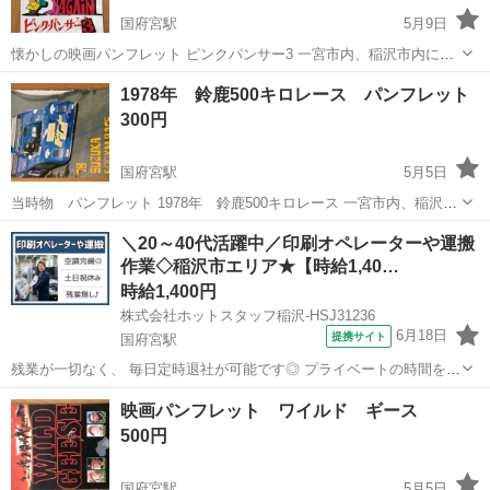
国府宮駅
5月9日
懐かしの映画パンフレット ピンクパンサー3 一宮市内、稲沢市内に引
取りに来られる方宜しくお願いします。
愛知
一宮市
国府宮駅
その他
1978年 鈴鹿500キロレース パンフレット
300円
国府宮駅
5月5日
当時物 パンフレット 1978年 鈴鹿500キロレース 一宮市内、稲沢市
内に引取りに来られる方宜しくお願いします。
愛知
一宮市
国府宮駅
その他
レース
＼20～40代活躍中／印刷オペレーターや運搬
作業◇稲沢市エリア★【時給1,40…
時給1,400円
株式会社ホットスタッフ稲沢-HSJ31236
6月18日
提携サイト
国府宮駅
残業が一切なく、 毎日定時退社が可能です◎ プライベートの時間をし
っかり確保して 自分時間を大切にしたい方にピッタリ♪ 他にもポイン
愛知
国府宮駅
その他
映画パンフレット ワイルド ギース
トたくさん◎ ○午前に小休憩あり ○正社員登用のチャンスあり ○髪色
500円
自由で自分らしく働ける*...
国府宮駅
5月5日