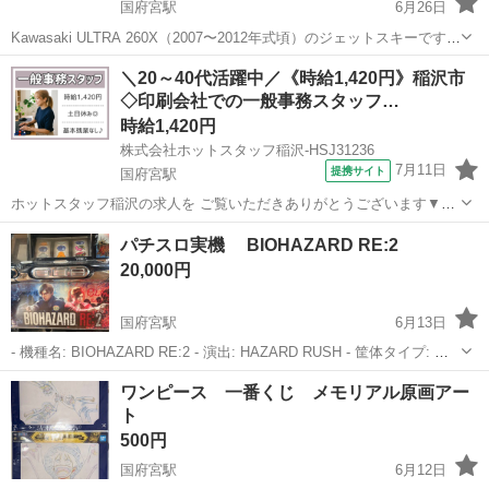
国府宮駅
6月26日
Kawasaki ULTRA 260X（2007〜2012年式頃）のジェットスキーです。
トレーラー一式とのセット出品になります。 ■使用状況 使用時間：67
愛知
稲沢市
国府宮駅
その他
エンジン
＼20～40代活躍中／《時給1,420円》稲沢市
アワー 淡水のみでの使用です。 ■整備履歴 ・オイ...
◇印刷会社での一般事務スタッフ…
時給1,420円
株式会社ホットスタッフ稲沢-HSJ31236
7月11日
提携サイト
国府宮駅
ホットスタッフ稲沢の求人を ご覧いただきありがとうございます▼・
ω・▽ 今回お任せするのは 『決められたフォーマットへの入力作業!』
愛知
国府宮駅
一般事務
パチスロ実機 BIOHAZARD RE:2
———————————————————— 【 ココで働くメリット
20,000円
】 ————————...
国府宮駅
6月13日
- 機種名: BIOHAZARD RE:2 - 演出: HAZARD RUSH - 筐体タイプ: パ
チスロ実機 ご覧いただきありがとうございます。 他にも出品してます
愛知
稲沢市
国府宮駅
その他
パチスロ
ワンピース 一番くじ メモリアル原画アー
ので、 ご希望の際はコメントください。 息子が部屋...
ト
500円
国府宮駅
6月12日