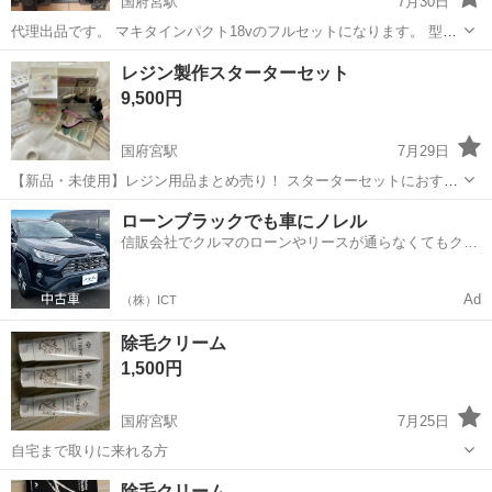
国府宮駅
7月30日
代理出品です。 マキタインパクト18vのフルセットになります。 型番
TD173Dになります。 本体 1つ バッテリーは6.0Ah 2つ 充電器 ケー
愛知
稲沢市
国府宮駅
その他
マキタ
レジン製作スターターセット
スになります。 軸ブレ無し 不都合もありません。 多少の使用傷はあ
9,500円
りますが大...
国府宮駅
7月29日
【新品・未使用】レジン用品まとめ売り！ スターターセットにおすす
め！ レジン製作に興味を持って購入しましたが、購入した時点で満足
愛知
稲沢市
国府宮駅
その他
ローンブラックでも車にノレル
してしまい、一度も使用しませんでした。 そのため、すべて新品・未
信販会社でクルマのローンやリースが通らなくてもクル
使用です！ （ダイソー セリ...
マをご利用いただけるサービスがあります！
Ad
（株）ICT
除毛クリーム
1,500円
国府宮駅
7月25日
自宅まで取りに来れる方
愛知
稲沢市
国府宮駅
その他
除毛クリーム