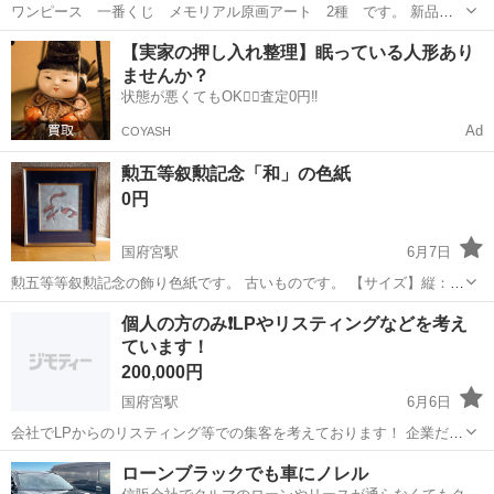
ワンピース 一番くじ メモリアル原画アート 2種 です。 新品未
開封品ですが、傷み色褪せ等あります。 素人保管であることと、完璧
愛知
稲沢市
国府宮駅
その他
一番くじ
【実家の押し入れ整理】眠っている人形あり
をお求めになられる方はご遠慮ください。 お釣りのないようお願いし
ませんか？
ます。
状態が悪くてもOK🙆‍♀️査定0円‼️
Ad
COYASH
勲五等叙勲記念「和」の色紙
0円
国府宮駅
6月7日
勲五等等叙勲記念の飾り色紙です。 古いものです。 【サイズ】縦：
44,5cm、横：41,5cm 幅：3,5cm 【希望取引場所】稲沢市 【希望取引
愛知
稲沢市
国府宮駅
その他
個人の方のみ❗️LPやリスティングなどを考え
日時】10時〜16時 よろしくおねがいします。
ています！
200,000円
国府宮駅
6月6日
会社でLPからのリスティング等での集客を考えております！ 企業だと
単価も合わず、個人事業主やフリーランスの方で自信のある方是非ご
愛知
稲沢市
国府宮駅
その他
個人
ローンブラックでも車にノレル
連絡下さい❗️ 相談に乗って下さい❗️ 宜しくお願い致します。