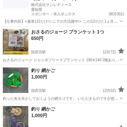
株式会社サンレディース
愛知県
スポンサー：求人ボックス
08月05日
【仕事内容】<激単1日だけ!シニアの方活躍中!> この1日だけ,1ヵ月間
だけ,4時間だけなど あなた優先で自由に決めれます! シニア・60代・
アルバイト・パート
おさるのジョージ ブランケット 1つ
70代の方を 積極的に採用中 たくさんご活躍いただいてます こんなお
650円
仕事をお願いします!...
国府宮駅
12月7日
おさるのジョージ ジャンボフリースブランケット 190✕140 2種ありま
す クリスマスプレゼントにいかがですが？ プロフィールご一読くださ
愛知
一宮市
国府宮駅
その他
おさるのジョージ
釣り 網かご
い。
1,000円
国府宮駅
12月5日
釣った魚を生かしておくようの網カゴです。 いただきものですが使用
しないので出品します。 他にも様々出品しておりますので、まとめて
愛知
稲沢市
国府宮駅
その他
かご
釣り 網かご
お引き取りいただけましたら多少お安くします。 海釣り 釣竿 釣り
1,000円