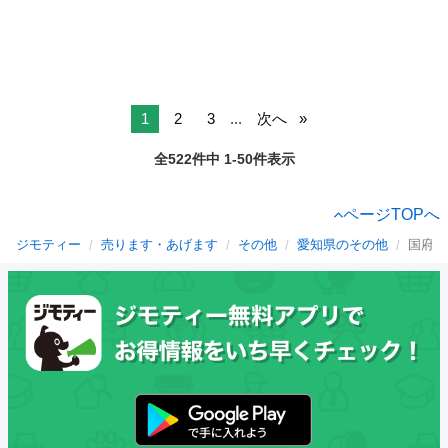
1
2
3
...
次へ
全522件中 1-50件表示
ページTOPへ
ジモティー
売ります・あげます
その他
愛知県のその他
国府宮