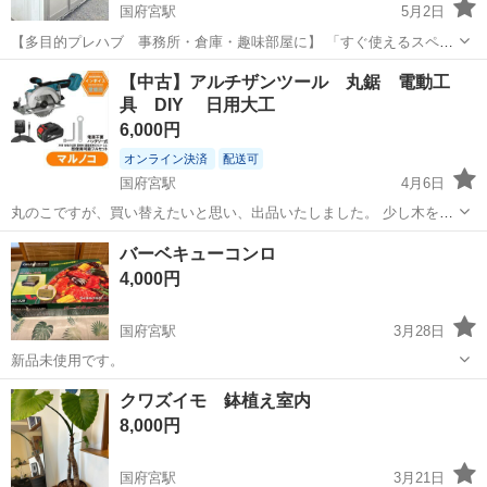
国府宮駅
5月2日
【多目的プレハブ 事務所・倉庫・趣味部屋に】 「すぐ使えるスペー
スが欲しい」 そんな方にちょうどいい、中古プレハブのご案内です。
愛知
稲沢市
国府宮駅
その他
部屋
【中古】アルチザンツール 丸鋸 電動工
事務所・倉庫・休憩所・作業部屋・趣味部屋など、用途は自由。 シン
具 DIY 日用大工
プルだからこそ、現場でもプライ...
6,000円
オンライン決済
配送可
国府宮駅
4月6日
丸のこですが、買い替えたいと思い、出品いたしました。 少し木を切
りたいとか、ゴミ出しのために小さくしたいなど。 たまに使いました
愛知
稲沢市
国府宮駅
その他
電動工具
バーベキューコンロ
が、本体、充電器、バッテリーあります。 【内容】 本体 （木材用の
4,000円
刃つき、分厚いです） バッテリ...
国府宮駅
3月28日
新品未使用です。
愛知
稲沢市
国府宮駅
その他
バーベキュー
クワズイモ 鉢植え室内
8,000円
国府宮駅
3月21日