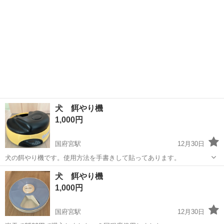
犬 餌やり機
1,000円
国府宮駅
12月30日
犬の餌やり機です。使用方法を手書きして貼ってあります。
愛知
稲沢市
国府宮駅
その他
犬 餌やり機
1,000円
国府宮駅
12月30日