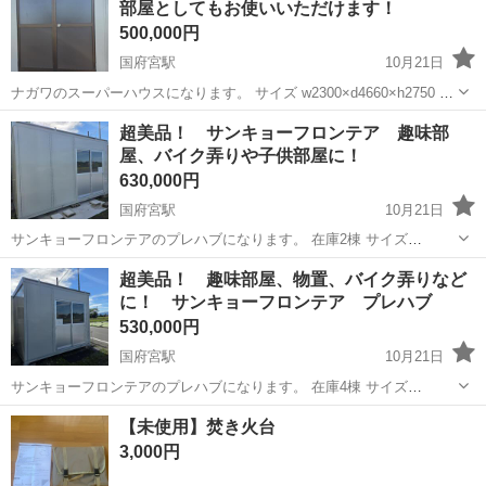
部屋としてもお使いいただけます！
ランジスタ、ダイオードなど...
500,000円
国府宮駅
10月21日
ナガワのスーパーハウスになります。 サイズ w2300×d4660×h2750 商
品説明 中古品になります。 内装も比較的きれいです。 ※配送費が
愛知
稲沢市
国府宮駅
その他
スーパーハウス
超美品！ サンキョーフロンテア 趣味部
別途かかりますので必ず入札前にお問い合わせください。 設置に必...
屋、バイク弄りや子供部屋に！
630,000円
国府宮駅
10月21日
サンキョーフロンテアのプレハブになります。 在庫2棟 サイズ
w4260×d2357×h2670 商品説明 状態は新品に近くかなりきれいだと思
愛知
稲沢市
国府宮駅
その他
プレハブ
超美品！ 趣味部屋、物置、バイク弄りなど
います。 LED照明も着いているので電気の引き込みをすればすぐに使
に！ サンキョーフロンテア プレハブ
える状態です...
530,000円
国府宮駅
10月21日
サンキョーフロンテアのプレハブになります。 在庫4棟 サイズ
w3300×d2357×h2670 商品説明 状態は新品に近くかなりきれいだと思
愛知
稲沢市
国府宮駅
その他
プレハブ
【未使用】焚き火台
います。 LED照明も着いているので電気の引き込みをすればすぐに使
3,000円
える状態です...