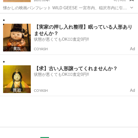
懐かしの映画パンフレット WILD GEESE 一宮市内、稲沢市内に引取
りに来られる方宜しくお願いします。
愛知
一宮市
国府宮駅
その他
【実家の押し入れ整理】眠っている人形あり
ませんか？
状態が悪くてもOK🙆‍♀️査定0円‼️
Ad
COYASH
【求】古い人形譲ってくれませんか？
状態が悪くてもOK🙆‍♀️査定0円‼️
Ad
COYASH