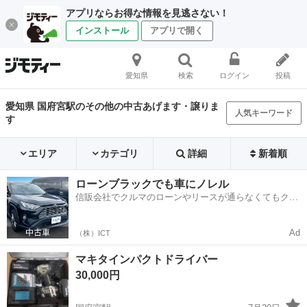
アプリならお得な情報を見逃さない！
インストール
アプリで開く
愛知県
検索
ログイン
投稿
愛知県 国府宮駅のその他の中古あげます・譲りま
人気キーワード
す
エリア
カテゴリ
詳細
新着順
ローンブラックでも車にノレル
信販会社でクルマのローンやリースが通らなくてもクル
マをご利用いただけるサービスがあります！
Ad
（株）ICT
マキタインパクトドライバー
30,000円