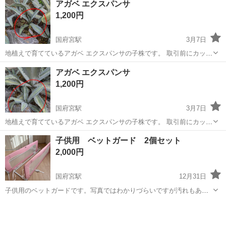
アガベ エクスパンサ
1,200円
国府宮駅
3月7日
地植えで育てているアガベ エクスパンサの子株です。 取引前にカット
してそのままお渡しします。 基本的には土日の受け渡しを希望してお
愛知
稲沢市
国府宮駅
その他
アガベ
アガベ エクスパンサ
ります。 場所は名鉄国府宮駅でお願いしております。
1,200円
国府宮駅
3月7日
地植えで育てているアガベ エクスパンサの子株です。 取引前にカット
してそのままお渡しします。 基本的には土日の受け渡しを希望してお
愛知
稲沢市
国府宮駅
その他
アガベ
子供用 ベットガード 2個セット
ります。 場所は名鉄国府宮駅でお願いしております。
2,000円
国府宮駅
12月31日
子供用のベットガードです。写真ではわかりづらいですが汚れもあり
ますので、ご了承いただける方にお譲りします。 高さ42cm、幅
愛知
稲沢市
国府宮駅
その他
ベット
140cm