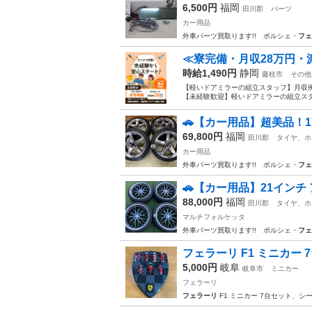
6,500円
福岡
田川郡
パーツ
カー用品
外車パーツ買取ります!! ポルシェ・
フェ
≪寮完備・月収28万円・
時給1,490円
静岡
藤枝市
その他
【軽いドアミラーの組立スタッフ】月収例
【未経験歓迎】軽いドアミラーの組立スタ
🚗【カー用品】超美品！17イ
69,800円
福岡
田川郡
タイヤ、ホ
カー用品
外車パーツ買取ります!! ポルシェ・
フェ
🚗【カー用品】21インチ 
88,000円
福岡
田川郡
タイヤ、ホ
マルチフォルケッタ
外車パーツ買取ります!! ポルシェ・
フェ
フェラーリ F1 ミニカー 
5,000円
岐阜
岐阜市
ミニカー
フェラーリ
フェラーリ
F1 ミニカー 7台セット、シ