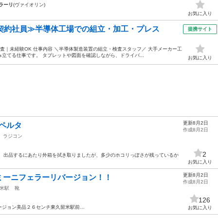
ラーリ
(ヴァイオリン)
お気に入り
・契約社員≫半導体工場での組立・加工・プレス
提携サイト
査｜未経験OK 仕事内容 ＼半導体製造装置の組立・検査スタッフ／ 大手メーカー工
立てる仕事です。 タブレットや図面を確認しながら、ドライバ...
お気に入り
更新8月2日
アペルタ
作成8月2日
ラジコン
2
。 出品するにあたり外箱を拭き取りましたが、多少のホコリっぽさが残っているか
お気に入り
更新8月2日
ミーニフェラーリバージョン！！
作成8月2日
米駅
靴
126
ージョン美品２６センチ東久留米駅前…
お気に入り