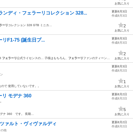
お気に入り
更新8月3日
ンディ・フェラーリコレクション 328...
作成8月3日
ラーリ
コレクション 328 GTB ミニカ…
2
お気に入り
更新8月3日
ーリF1-75 (誕生日プ...
作成8月3日
2
18
フェラーリ
公式ライセンスの… 子様はもちろん、
フェラーリ
ファンのティーン…
お気に入り
更新8月3日
作成8月2日
ン
1
ので 使用していないです。。
お気に入り
更新8月2日
ーリ モデナ 360
作成8月2日
ー
5
デナ 360 です。 長期…
お気に入り
更新8月2日
モーツァルト・ヴィヴァルディ
作成8月2日
その他