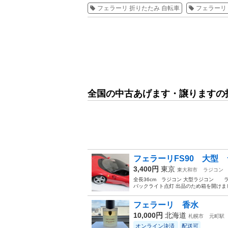
フェラーリ 折りたたみ 自転車
フェラーリ
全国の中古あげます・譲りますの
フェラーリFS90 大型
3,400円
東京
東大和市
ラジコン
全長36cm ラジコン 大型ラジコン ライ
バックライト点灯 出品のため箱を開け
フェラーリ 香水
10,000円
北海道
札幌市
元町駅
オンライン決済
配送可