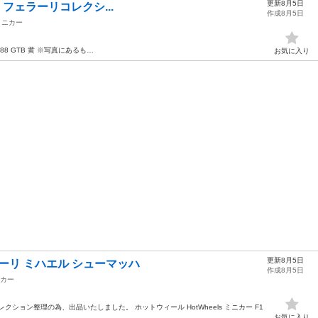
更新8月5日
 GTB フェラーリコレクシ...
作成8月5日
ミニカー
488 GTB 黄 ※写真にあるも…
お気に入り
更新8月5日
ーリ ミハエル シューマッハ
作成8月5日
カー
ション整理の為、出品いたしました。 ホットウィール HotWheels ミニカー F1
お気に入り