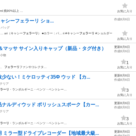
l 残90%以上 …
お気に入り
作成8月6日
ri キャシーフェラーリ ショ...
バッグ
 ari（キャシー
フェラーリ
） ■カラー：パ… ri #キャシー
フェラーリ
#ショルダー
お気に入り
更新8月6日
＆マッサ サイン入りキャップ（新品・タグ付き）
作成8月6日
小物
1
ン、
フェラーリ
ファンやコレクタ…
お気に入り
更新8月6日
少ない！ミケロッティ35Φ ウッド 【カ...
作成8月6日
テリア
ラーリ
・ランボルギーニ・ベンツ・ベントレー…
3
お気に入り
更新8月6日
ナルディウッド ポリッシュスポーク【カー...
作成8月6日
テリア
3
ラーリ
・ランボルギーニ・ベンツ・ベントレー…
お気に入り
更新8月6日
 ミラー型ドライブレコーダー【地域最大級...
作成8月6日