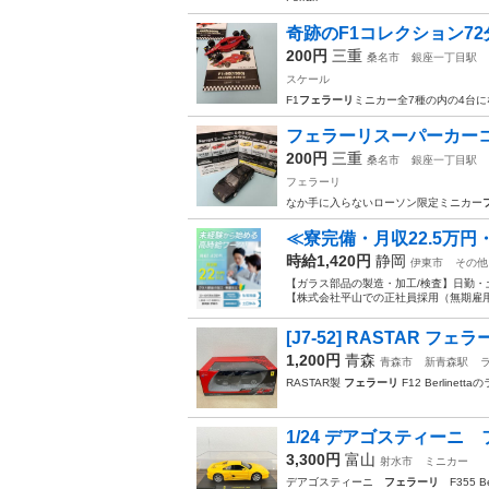
奇跡のF1コレクション7
200円
三重
桑名市
銀座一丁目駅
スケール
F1
フェラーリ
ミニカー全7種の内の4台
フェラーリスーパーカーコ
200円
三重
桑名市
銀座一丁目駅
フェラーリ
なか手に入らないローソン限定ミニカー
≪寮完備・月収22.5万
時給1,420円
静岡
伊東市
その他
【ガラス部品の製造・加工/検査】日勤・
【株式会社平山での正社員採用（無期雇用派
[J7-52] RASTAR フェラーリ 
1,200円
青森
青森市
新青森駅
RASTAR製
フェラーリ
F12 Berlinett
1/24 デアゴスティーニ フェラ
3,300円
富山
射水市
ミニカー
デアゴスティーニ
フェラーリ
F355 Ber