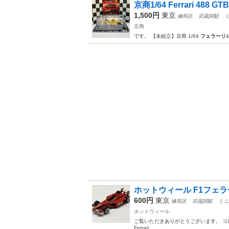
京商1/64 Ferrari 488
1,500円
東京
練馬区
武蔵関駅
京商
です。 【未組立】京商 1/64
フェラーリ
ホットウィール F1フェラ
600円
東京
練馬区
武蔵関駅
ミニ
ホットウィール
ご覧いただきありがとうございます。 コレク
Ferrari