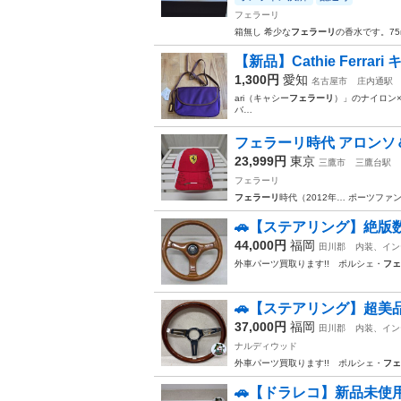
フェラーリ
箱無し 希少な
フェラーリ
の香水です。75m
​【新品】Cathie Ferra
1,300円
愛知
名古屋市
庄内通駅
ari（キャシー
フェラーリ
）」のナイロン×…
バ…
フェラーリ時代 アロンソ
23,999円
東京
三鷹市
三鷹台駅
フェラーリ
フェラーリ
時代（2012年… ポーツファ
🚗【ステアリング】絶版数
44,000円
福岡
田川郡
内装、イン
外車パーツ買取ります!! ポルシェ・
フェ
🚗【ステアリング】超美品
37,000円
福岡
田川郡
内装、イン
ナルディウッド
外車パーツ買取ります!! ポルシェ・
フェ
🚗【ドラレコ】新品未使用