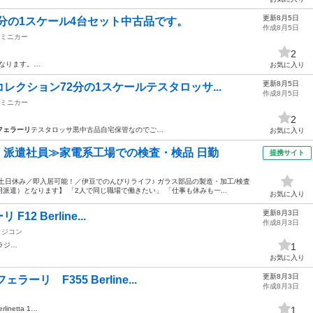
更新8月5日
2分の1スケール4台セット中古品です。
作成8月5日
ミニカー
2
になります。…
お気に入り
更新8月5日
レクション72分の1スケールテスタロッサ...
作成8月5日
ミニカー
2
フェラーリ
テスタロッサ黒中古品自宅保管なのでご…
お気に入り
円・派遣社員≫家電系工場での検査・検品 日勤
提携サイト
土日休み／即入居可能！／伊豆でのんびりライフ♪ ガラス部品の製造・加工/検査
遣）となります】 「2人で同じ職場で働きたい」 「仕事も休みも一...
お気に入り
更新8月3日
F12 Berline...
作成8月3日
ラジコン
aのラジ…
1
お気に入り
更新8月3日
ーリ F355 Berline...
作成8月3日
linetta 1…
1