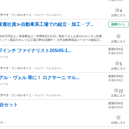
4
ラーリ
・ランボルギーニ・ベンツ・ベントレー…
お気に入り
派遣社員≫自動車系工場での組立・加工・プ...
提携サイト
28万円以上／単身寮あり／年間休日121日／初めてさんも安心のカンタン作業
ッフ｜新設のキレイな工場◎男女活躍中！ 大手自動車部品メーカーの新設工...
お気に入り
更新8月6日
ンチ ファイナリスト205/45-1...
作成8月6日
イール
5
ラーリ
・ランボルギーニ・ベンツ・ベントレー…
お気に入り
更新8月6日
アル・ヴェル 等に！ ロクサーニ マル...
作成8月6日
イール
22
ラーリ
・ランボルギーニ・ベンツ・ベントレー…
お気に入り
更新8月6日
7台セット
作成8月6日
ール…
お気に入り