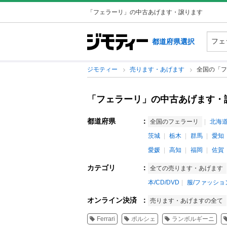
「フェラーリ」の中古あげます・譲ります
都道府県選択
ジモティー
売ります・あげます
全国の「フ
「フェラーリ」の中古あげます・
都道府県
：
全国のフェラーリ
北海
茨城
栃木
群馬
愛知
愛媛
高知
福岡
佐賀
カテゴリ
：
全ての売ります・あげます
本/CD/DVD
服/ファッショ
オンライン決済
：
売ります・あげますの全て
Ferrari
ポルシェ
ランボルギーニ