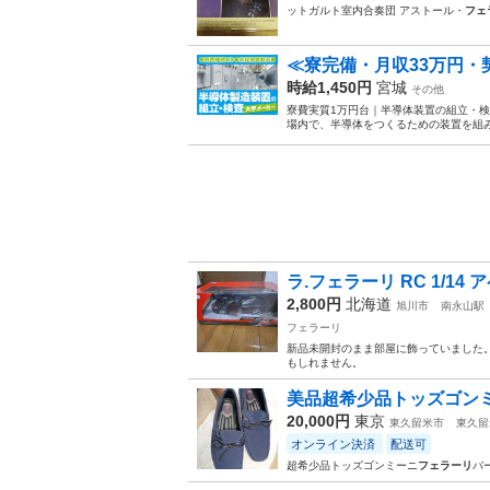
ットガルト室内合奏団 アストール・
フェ
≪寮完備・月収33万円
時給1,450円
宮城
その他
寮費実質1万円台｜半導体装置の組立・検
場内で、半導体をつくるための装置を組み
ラ.フェラーリ RC 1/14 
2,800円
北海道
旭川市
南永山駅
フェラーリ
新品未開封のまま部屋に飾っていました
もしれません。
美品超希少品トッズゴン
20,000円
東京
東久留米市
東久留
オンライン決済
配送可
超希少品トッズゴンミーニ
フェラーリ
バ