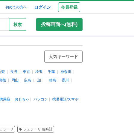
ログイン
会員登録
初めての方へ
投稿画面へ(無料)
検索
人気キーワード
山梨
長野
東京
埼玉
千葉
神奈川
島根
岡山
広島
山口
徳島
香川
供用品
おもちゃ
パソコン
携帯電話/スマホ
フェラーリ
フェラーリ 腕時計