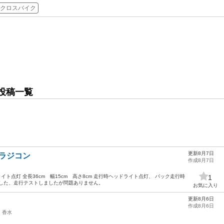
 クロスバイク
投稿一覧
更新8月7日
 ラジコン
作成8月7日
ト点灯 全長36cm 幅15cm 高さ8cm 走行時ヘッドライト点灯、 バック走行時
1
ました、走行テストしましたが問題ありません。
お気に入り
更新8月6日
作成8月6日
香水