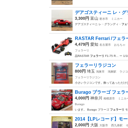
デアゴスティーニ レ・グラ
3,300円
富山
射水市
ミニカー
デアゴスティーニ レ・グランディ・
フェ
RASTAR Ferrari /フェラ
4,479円
愛知
名古屋市
おもちゃ
フェラーリ
品RASTAR
フェラーリ
F1-75 R… ー 1/
フェラーリラジコン
800円
埼玉
鴻巣市
鴻巣駅
ラジコ
フェラーリラジコン
小さいラジコンです。飾ってあっただけな
Burago ブラーゴ フェラ
4,000円
神奈川
相模原市
ミニカ
Burago
います。 Burago ブラーゴ
フェラーリ
モ
2014【LPレコード】
2,000円
大阪
大阪市
西九条駅