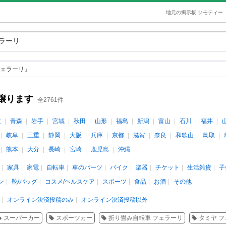
地元の掲示板 ジモティー
ェラーリ」
譲ります
全2761件
道
青森
岩手
宮城
秋田
山形
福島
新潟
富山
石川
福井
岐阜
三重
静岡
大阪
兵庫
京都
滋賀
奈良
和歌山
鳥取
熊本
大分
長崎
宮崎
鹿児島
沖縄
家具
家電
自転車
車のパーツ
バイク
楽器
チケット
生活雑貨
子
ン
靴/バッグ
コスメ/ヘルスケア
スポーツ
食品
お酒
その他
オンライン決済投稿のみ
オンライン決済投稿以外
スーパーカー
スポーツカー
折り畳み自転車 フェラーリ
タミヤ 