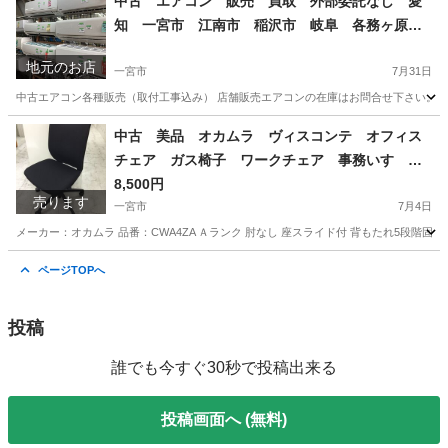
中古 エアコン 販売 買取 外部委託なし 愛
知 一宮市 江南市 稲沢市 岐阜 各務ヶ原
岐南町 羽島 グッドプライス一宮
地元のお店
一宮市
7月31日
中古エアコン各種販売（取付工事込み） 店舗販売エアコンの在庫はお問合せ下さい。 （シー
愛知
一宮市
その他
ホームページ
中古 美品 オカムラ ヴィスコンテ オフィス
チェア ガス椅子 ワークチェア 事務いす デ
スクチェア 高機能チェア OAチェア 肘なし
8,500円
売ります
座スライド付 背もたれ5段階固定 愛知 一宮
一宮市
7月4日
市 江南市 稲沢市 岩倉市 名古屋 岐阜 各
メーカー：オカムラ 品番：CWA4ZA Ａランク 肘なし 座スライド付 背もたれ5段階固定 税込価格9,350円 --
務ヶ原 羽島 三重 グッドプライス一宮
愛知
一宮市
オフィス用家具
オカムラ
ページTOPへ
投稿
誰でも今すぐ30秒で投稿出来る
投稿画面へ (無料)