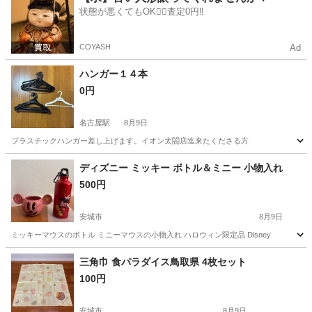
状態が悪くてもOK🙆‍♀️査定0円‼️
COYASH
Ad
ハンガー１４本
0円
名古屋駅
8月9日
プラスチックハンガー差し上げます。イオン太閤店迄来たくださる方
愛知
名古屋市
名古屋駅
その他
イオン
ディズニー ミッキー ボトル＆ミニー 小物入れ
500円
安城市
8月9日
ミッキーマウスのボトル ミニーマウスの小物入れ ハロウィン限定品 Disney
愛知
安城市
その他
ミニー
三角巾 食パラダイス鳥取県 4枚セット
100円
安城市
8月9日