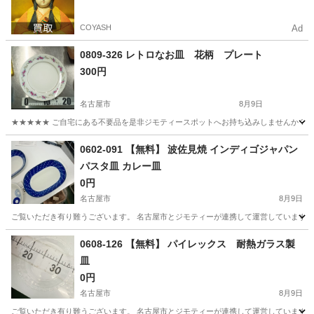
COYASH
Ad
0809-326 レトロなお皿 花柄 プレート
300円
名古屋市
8月9日
★★★★★ ご自宅にある不要品を是非ジモティースポットへお持ち込みしませんか？ 家
愛知
名古屋市
食器
現地
0602-091 【無料】 波佐見焼 インディゴジャパン
パスタ皿 カレー皿
0円
名古屋市
8月9日
ご覧いただき有り難うございます。 名古屋市とジモティーが連携して運営しています。 
愛知
名古屋市
食器
リユース
0608-126 【無料】 パイレックス 耐熱ガラス製
皿
0円
名古屋市
8月9日
ご覧いただき有り難うございます。 名古屋市とジモティーが連携して運営しています。 