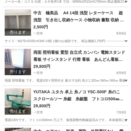
イス一宮
メーカー名：コクヨ 仕様：カギ各所1本 寸法：W900xD515xH1790mm 税込価格23,100円 -----
愛知
一宮市
オフィス用家具
コクヨ
中古 極美品 A4 14段 浅型 レターケース 超
浅型 引き出し収納ケース 小物収納 書類 収納 ケ
ース 小物ケース 書類整理 書類ケース 超スリム
2,500円
売ります
トレー 各1個 愛知県 一宮市 名古屋 稲沢 江南
一宮市
8月8日
岩倉 岐阜 羽島 各務ヶ原 三重 愛知 グッドプライス
サイズ：W275×D335×H340 14段 1個のお値段です。 税込価格2,750円 ------------------
一宮
愛知
一宮市
オフィス用家具
ケース
両面 照明看板 置型 自立式 カンバン 電飾スタンド
看板 サインスタンド 行燈 看板 あんどん看板
愛知県 一宮市 名古屋 稲沢 江南 岩倉 岐阜 羽島 各
29,800円
売ります
務ヶ原 三重 愛知 グッドプライス一宮
一宮市
8月8日
両面 照明看板 です。 電源100Ｖ照明付き 最大寸法約 高さ1,320㎜ 560㎜ 560㎜ 看板部分
愛知
一宮市
その他
看板
YUTAKA ユタカ 卓上 糸ノコ YSC-500F 糸のこ
スクロールソー 糸鋸 糸鋸盤 フトコロ500㎜
愛知県 一宮市 名古屋 稲沢 江南 岩倉 岐阜 羽島 各
29,800円
売ります
務ヶ原 三重 愛知 グッドプライス一宮
一宮市
7月8日
電源100Vです。 フトコロ500mm 刃上下、速度調整作動確認済みです。 本体後部
愛知
一宮市
その他