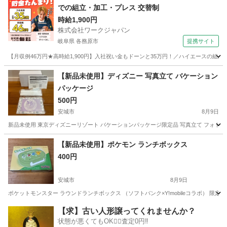
での組立・加工・プレス 交替制
時給1,900円
株式会社ワークジャパン
岐阜県 各務原市
提携サイト
【月収例46万円★高時給1,900円】入社祝い金もドーンと35万円！／ハイエースの組
岐阜
各務原市
その他
【新品未使用】ディズニー 写真立て バケーション
パッケージ
500円
安城市
8月9日
新品未使用 東京ディズニーリゾート バケーションパッケージ限定品 写真立て フォトフレーム 箱
愛知
安城市
その他
新品
【新品未使用】ポケモン ランチボックス
400円
安城市
8月9日
ポケットモンスター ラウンドランチボックス （ソフトバンク×Y!mobileコラボ） 限定、非
愛知
安城市
その他
ポケモン
【求】古い人形譲ってくれませんか？
状態が悪くてもOK🙆‍♀️査定0円‼️