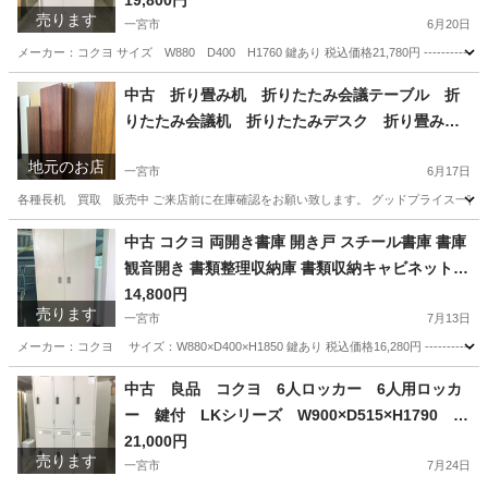
ールキャビネット 書類棚 鍵付 愛知県 一宮市
19,800円
売ります
名古屋 稲沢 江南 岩倉 岐阜 羽島 各務ヶ原 三重 愛
一宮市
6月20日
知 グッドプライス一宮
メーカー：コクヨ サイズ W880 D400 H1760 鍵あり 税込価格21,780円 ---------------
愛知
一宮市
オフィス用家具
中古 折り畳み机 折りたたみ会議テーブル 折
りたたみ会議机 折りたたみデスク 折り畳み会
議机 長机 買取 販売 愛知 一宮市 江南
地元のお店
市 稲沢市 名古屋 岐阜 各務ヶ原 岐南町
一宮市
6月17日
羽島 三重 グッドプライス一宮
各種長机 買取 販売中 ご来店前に在庫確認をお願い致します。 グッドプライス一宮店／
愛知
一宮市
リサイクルショップ
買取
中古 コクヨ 両開き書庫 開き戸 スチール書庫 書庫
観音開き 書類整理収納庫 書類収納キャビネット 5
段 鍵付 W880×D400×H1850 KOKUYO 愛知 岐
14,800円
売ります
阜 三重 一宮市 グッドプライス一宮
一宮市
7月13日
メーカー：コクヨ サイズ：W880×D400×H1850 鍵あり 税込価格16,280円 ---------------
愛知
一宮市
オフィス用家具
中古 良品 コクヨ 6人ロッカー 6人用ロッカ
ー 鍵付 LKシリーズ W900×D515×H1790 愛
知県 一宮市 名古屋市 稲沢市 江南市 岩倉市 岐阜
21,000円
売ります
羽島市 各務ヶ原市 岐阜市 三重県 愛知 グッドプラ
一宮市
7月24日