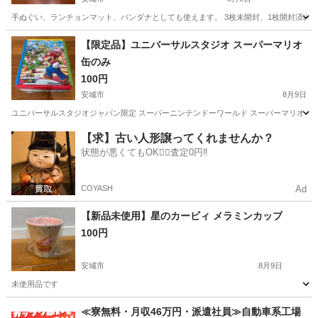
手ぬぐい、ランチョンマット、バンダナとしても使えます。 3枚未開封、1枚開封済み
愛知
安城市
その他
手ぬぐい
【限定品】ユニバーサルスタジオ スーパーマリオ
缶のみ
100円
安城市
8月9日
ユニバーサルスタジオジャパン限定 スーパーニンテンドーワールド スーパーマリオ 中
愛知
安城市
その他
スーパーマリオ
【求】古い人形譲ってくれませんか？
状態が悪くてもOK🙆‍♀️査定0円‼️
COYASH
Ad
【新品未使用】星のカービィ メラミンカップ
100円
安城市
8月9日
未使用品です
愛知
安城市
食器
星のカービィ
≪寮無料・月収46万円・派遣社員≫自動車系工場