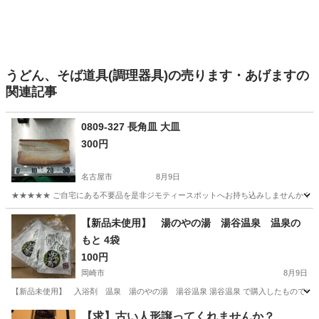
うどん、そば道具(調理器具)の売ります・あげますの
関連記事
0809-327 長角皿 大皿
300円
名古屋市
8月9日
★★★★★ ご自宅にある不要品を是非ジモティースポットへお持ち込みしませんか？ 家
愛知
名古屋市
食器
大皿
【新品未使用】 湯のやの湯 湯谷温泉 温泉の
もと 4袋
100円
岡崎市
8月9日
【新品未使用】 入浴剤 温泉 湯のやの湯 湯谷温泉 湯谷温泉 で購入したものです。
愛知
岡崎市
家庭用品
温泉
【求】古い人形譲ってくれませんか？