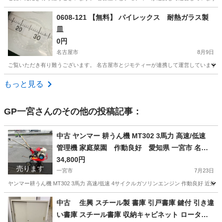
愛知
名古屋市
食器
リユース
0608-121 【無料】 パイレックス 耐熱ガラス製
皿
0円
名古屋市
8月9日
ご覧いただき有り難うございます。 名古屋市とジモティーが連携して運営しています。 
愛知
名古屋市
食器
リユース
もっと見る
GP一宮
さんのその他の投稿記事：
中古 ヤンマー 耕うん機 MT302 3馬力 高速/低速
管理機 家庭菜園 作動良好 愛知県 一宮市 名古
屋 稲沢 江南 岩倉 岐阜 羽島 各務ヶ原 三重 愛知 グ
34,800円
売ります
ッドプライス一宮
一宮市
7月23日
ヤンマー耕うん機 MT302 3馬力 高速/低速 4サイクルガソリンエンジン 作動良好 近郊
愛知
一宮市
その他
耕うん機
中古 生興 スチール製 書庫 引戸書庫 鍵付 引き違
い書庫 スチール書庫 収納キャビネット ロータイ