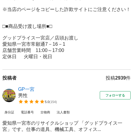
※当店のページをコピーした詐欺サイトにご注意ください！

□■商品受け渡し場所■□

グッドプライス一宮店／店頭お渡し

愛知県一宮市常願通7－16－1

店舗営業時間　11:00～17:00

投稿者
投稿
2939
件
GP一宮
男性
フォローする
5.0
(
154
)
身分証
電話番号
古物商
法人書類
愛知県一宮市のリサイクルショップ 「グッドプライス一
宮」です。仕事の道具、機械工具、オフィス...