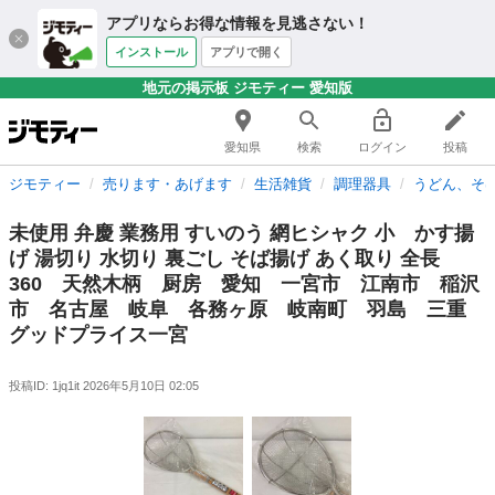
アプリならお得な情報を見逃さない！
インストール
アプリで開く
地元の掲示板 ジモティー 愛知版
愛知県
検索
ログイン
投稿
ジモティー
売ります・あげます
生活雑貨
調理器具
うどん、そ
未使用 弁慶 業務用 すいのう 網ヒシャク 小 かす揚
げ 湯切り 水切り 裏ごし そば揚げ あく取り 全長
360 天然木柄 厨房 愛知 一宮市 江南市 稲沢
市 名古屋 岐阜 各務ヶ原 岐南町 羽島 三重
グッドプライス一宮
投稿ID: 1jq1it
2026年5月10日 02:05