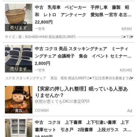
愛知
一宮市
その他
中古 乳母車 ベビーカー 手押し車 藤製 昭
和 レトロ アンティーク 愛知県 一宮市 名古屋
稲沢 江南 岩倉 岐阜 羽島 各務ヶ原 三重 愛知 グッ
22,800円
売ります
ドプライス一宮
一宮市
8月9日
サイズ：籠：810×600×H440 税込価格25,080円 -----------------------------
愛知
一宮市
その他
乳母車
中古 コクヨ 美品 スタッキングチェア ミーティ
ングチェア 会議椅子 集会 イベント セミナー
愛知県 一宮市 名古屋 稲沢 江南 岩倉 岐阜 羽島 各
2,800円
売ります
務ヶ原 三重 愛知 グッドプライス一宮
一宮市
6月14日
コクヨ スタッキングチェア 美品 黒色 税込3,080円 □■下記注意事項を最後まで必
愛知
一宮市
オフィス用家具
スタッキングチェア
【実家の押し入れ整理】眠っている人形あ
りませんか？
状態が悪くてもOK🙆‍♀️査定0円‼️
COYASH
Ad
中古 コクヨ 上下書庫 上下引違い書庫 上下
書庫セット 引き戸 2段書庫 上段ガラス スチ