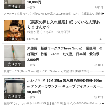
プ 3段 ローキャビネット 幅900×奥400×高さ1
10,000円
売ります
110mm 愛知 一宮市 江南市 稲沢市 岩倉
一宮市
8月2日
市 名古屋 岐阜 各務ヶ原 羽島 三重 グッ
メーカー：生興 サイズ：幅900×奥400×高さ1110mm 鍵付（2本） 在庫数あり 税込価格11,000円 ----
ドプライス一宮
愛知
一宮市
オフィス用家具
書庫
【実家の押し入れ整理】眠っている人形あ
りませんか？
状態が悪くてもOK🙆‍♀️査定0円‼️
COYASH
Ad
未使用 新越ワークス(Three Snow) 業務用 そ
ば揚げ 竹柄 24cm たて型 日本製 愛知県
一宮市 名古屋 稲沢 江南 岩倉 岐阜 羽島 各務ヶ原
2,000円
売ります
三重 愛知 グッドプライス一宮
一宮市
5月10日
新越ワークス(Three Snow) 網サイズ：24×24cm たて型 税込価格2,200円 ---------------
愛知
一宮市
調理器具
ワークス
ホシザキ IM-35M 35kg 製氷機 W500D450H800m
m アンダーカウンター キューブ アイスメーカー
愛知県 一宮市 名古屋 稲沢 江南 岩倉 岐阜 羽島 各
90,000円
売ります
務ヶ原 三重 愛知 グッドプライス一宮
一宮市
6月17日
作動OKです。 ホシザキ IM-35M 35k製氷機 2012年製 サイズW500D450H80