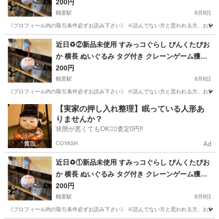
品❁¨̮
200円
鶴里駅
8月8日
《プロフィール内の取引条件必ずお読み下さい》 ※読んでない方と思われる方、お返事しません
愛知
名古屋市
鶴里駅
その他
すみっコぐらし
近日♻️②新品未使用 すみっコぐらし ぴんくたぴお
か 横長 ぬいぐるみ タグ付き クレーンゲーム獲得
品❁¨̮
200円
鶴里駅
8月8日
《プロフィール内の取引条件必ずお読み下さい》 ※読んでない方と思われる方、お返事しません
愛知
名古屋市
鶴里駅
その他
すみっコぐらし
【実家の押し入れ整理】眠っている人形あ
りませんか？
状態が悪くてもOK🙆‍♀️査定0円‼️
COYASH
Ad
近日♻️①新品未使用 すみっコぐらし ぴんくたぴお
か 横長 ぬいぐるみ タグ付き クレーンゲーム獲得
品❁¨̮
200円
鶴里駅
8月8日
《プロフィール内の取引条件必ずお読み下さい》 ※読んでない方と思われる方、お返事しません