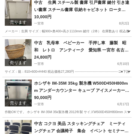
中古 生興 スチール製 書庫 引戸書庫 鍵付 引き違
い書庫 スチール書庫 収納キャビネット ロータイ
プ 3段 ローキャビネット 幅900×奥400×高さ1
10,000円
売ります
110mm 愛知 一宮市 江南市 稲沢市 岩倉
一宮市
8月2日
市 名古屋 岐阜 各務ヶ原 羽島 三重 グッ
メーカー：生興 サイズ：幅900×奥400×高さ1110mm 鍵付（2本） 在庫数あり 税込価格11,000円 ----
ドプライス一宮
愛知
一宮市
オフィス用家具
書庫
中古 乳母車 ベビーカー 手押し車 藤製 昭
和 レトロ アンティーク 愛知県 一宮市 名古屋
稲沢 江南 岩倉 岐阜 羽島 各務ヶ原 三重 愛知 グッ
24,800円
売ります
ドプライス一宮
一宮市
6月10日
サイズ：籠：810×600×H440 税込価格27,280円 -----------------------------
愛知
一宮市
その他
乳母車
ホシザキ IM-35M 35kg 製氷機 W500D450H800m
m アンダーカウンター キューブ アイスメーカー
愛知県 一宮市 名古屋 稲沢 江南 岩倉 岐阜 羽島 各
90,000円
売ります
務ヶ原 三重 愛知 グッドプライス一宮
一宮市
6月17日
作動OKです。 ホシザキ IM-35M 35k製氷機 2012年製 サイズW500D450H80
愛知
一宮市
その他
中古 コクヨ 美品 スタッキングチェア ミーティ
ングチェア 会議椅子 集会 イベント セミナー