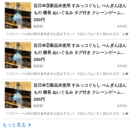
愛知
名古屋市
鶴里駅
その他
すみっコぐらし
近日♻️③新品未使用 すみっコぐらし ぺんぎんほん
もの 横長 ぬいぐるみ タグ付き クレーンゲーム獲
得品❁¨̮
200円
鶴里駅
8月8日
《プロフィール内の取引条件必ずお読み下さい》 ※読んでない方と思われる方、お返事しません
愛知
名古屋市
鶴里駅
その他
すみっコぐらし
近日♻️②新品未使用 すみっコぐらし ぺんぎんほん
もの 横長 ぬいぐるみ タグ付き クレーンゲーム獲
得品❁¨̮
200円
鶴里駅
8月8日
《プロフィール内の取引条件必ずお読み下さい》 ※読んでない方と思われる方、お返事しません
愛知
名古屋市
鶴里駅
その他
すみっコぐらし
近日♻️①新品未使用 すみっコぐらし ぺんぎんほん
もの 横長 ぬいぐるみ タグ付き クレーンゲーム獲
得品❁¨̮
200円
鶴里駅
8月8日
《プロフィール内の取引条件必ずお読み下さい》 ※読んでない方と思われる方、お返事しません
愛知
名古屋市
鶴里駅
その他
すみっコぐらし
もっと見る