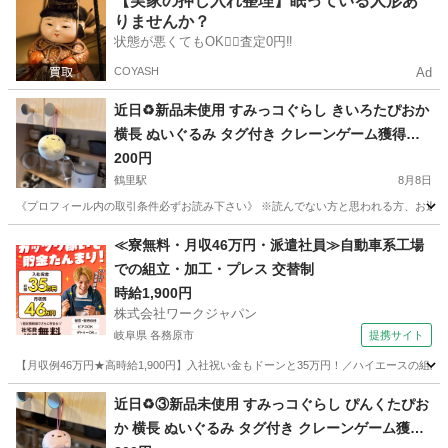
【実家の押し入れ整理】眠っている人形あ
りませんか？
状態が悪くてもOK🙆‍♀️査定0円‼️
COYASH
Ad
近日♻️新品未使用 すみっコぐらし きいろたぴおか
横長 ぬいぐるみ タグ付き クレーンゲーム獲得品❁
¨̮
200円
鶴里駅
8月8日
《プロフィール内の取引条件必ずお読み下さい》 ※読んでない方と思われる方、お返事しません
愛知
名古屋市
鶴里駅
その他
すみっコぐらし
≪寮無料・月収46万円・派遣社員≫自動車系工場
での組立・加工・プレス 交替制
時給1,900円
株式会社ワークジャパン
岐阜県 各務原市
提携サイト
【月収例46万円★高時給1,900円】入社祝い金もドーンと35万円！／ハイエースの組
岐阜
各務原市
その他
近日♻️③新品未使用 すみっコぐらし ぴんくたぴお
か 横長 ぬいぐるみ タグ付き クレーンゲーム獲得