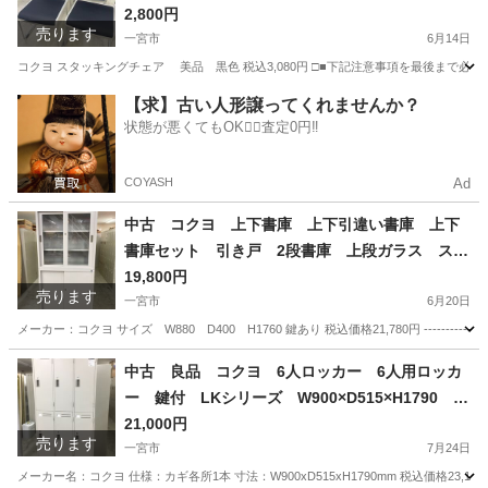
愛知県 一宮市 名古屋 稲沢 江南 岩倉 岐阜 羽島 各
2,800円
売ります
務ヶ原 三重 愛知 グッドプライス一宮
一宮市
6月14日
コクヨ スタッキングチェア 美品 黒色 税込3,080円 □■下記注意事項を最後まで必
愛知
一宮市
オフィス用家具
スタッキングチェア
【求】古い人形譲ってくれませんか？
状態が悪くてもOK🙆‍♀️査定0円‼️
COYASH
Ad
中古 コクヨ 上下書庫 上下引違い書庫 上下
書庫セット 引き戸 2段書庫 上段ガラス スチ
ールキャビネット 書類棚 鍵付 愛知県 一宮市
19,800円
売ります
名古屋 稲沢 江南 岩倉 岐阜 羽島 各務ヶ原 三重 愛
一宮市
6月20日
知 グッドプライス一宮
メーカー：コクヨ サイズ W880 D400 H1760 鍵あり 税込価格21,780円 ---------------
愛知
一宮市
オフィス用家具
中古 良品 コクヨ 6人ロッカー 6人用ロッカ
ー 鍵付 LKシリーズ W900×D515×H1790 愛
知県 一宮市 名古屋市 稲沢市 江南市 岩倉市 岐阜
21,000円
売ります
羽島市 各務ヶ原市 岐阜市 三重県 愛知 グッドプラ
一宮市
7月24日
イス一宮
メーカー名：コクヨ 仕様：カギ各所1本 寸法：W900xD515xH1790mm 税込価格23,100円 -----