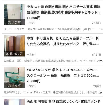
愛知
一宮市
オフィス用家具
コクヨ
中古 コクヨ 両開き書庫 開き戸 スチール書庫 書庫
観音開き 書類整理収納庫 書類収納キャビネット 5
段 鍵付 W880×D400×H1850 KOKUYO 愛知 岐
14,800円
売ります
阜 三重 一宮市 グッドプライス一宮
一宮市
7月13日
メーカー：コクヨ サイズ：W880×D400×H1850 鍵あり 税込価格16,280円 ---------------
愛知
一宮市
オフィス用家具
中古 折り畳み机 折りたたみ会議テーブル 折
りたたみ会議机 折りたたみデスク 折り畳み会
議机 長机 買取 販売 愛知 一宮市 江南
地元のお店
市 稲沢市 名古屋 岐阜 各務ヶ原 岐南町
一宮市
6月17日
羽島 三重 グッドプライス一宮
各種長机 買取 販売中 ご来店前に在庫確認をお願い致します。 グッドプライス一宮店／
愛知
一宮市
リサイクルショップ
買取
YUTAKA ユタカ 卓上 糸ノコ YSC-500F 糸のこ
スクロールソー 糸鋸 糸鋸盤 フトコロ500㎜
愛知県 一宮市 名古屋 稲沢 江南 岩倉 岐阜 羽島 各
29,800円
売ります
務ヶ原 三重 愛知 グッドプライス一宮
一宮市
7月8日
電源100Vです。 フトコロ500mm 刃上下、速度調整作動確認済みです。 本体後部
愛知
一宮市
その他
両面 照明看板 置型 自立式 カンバン 電飾スタンド