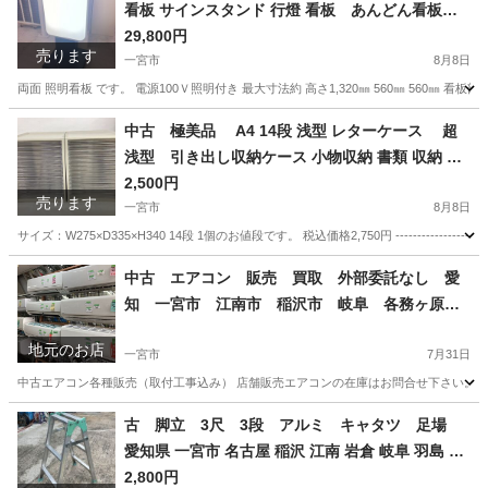
看板 サインスタンド 行燈 看板 あんどん看板
愛知県 一宮市 名古屋 稲沢 江南 岩倉 岐阜 羽島 各
29,800円
売ります
務ヶ原 三重 愛知 グッドプライス一宮
一宮市
8月8日
両面 照明看板 です。 電源100Ｖ照明付き 最大寸法約 高さ1,320㎜ 560㎜ 560㎜ 看板部分
愛知
一宮市
その他
看板
中古 極美品 A4 14段 浅型 レターケース 超
浅型 引き出し収納ケース 小物収納 書類 収納 ケ
ース 小物ケース 書類整理 書類ケース 超スリム
2,500円
売ります
トレー 各1個 愛知県 一宮市 名古屋 稲沢 江南
一宮市
8月8日
岩倉 岐阜 羽島 各務ヶ原 三重 愛知 グッドプライス
サイズ：W275×D335×H340 14段 1個のお値段です。 税込価格2,750円 ------------------
一宮
愛知
一宮市
オフィス用家具
ケース
中古 エアコン 販売 買取 外部委託なし 愛
知 一宮市 江南市 稲沢市 岐阜 各務ヶ原
岐南町 羽島 グッドプライス一宮
地元のお店
一宮市
7月31日
中古エアコン各種販売（取付工事込み） 店舗販売エアコンの在庫はお問合せ下さい。 （シー
愛知
一宮市
その他
ホームページ
古 脚立 3尺 3段 アルミ キャタツ 足場
愛知県 一宮市 名古屋 稲沢 江南 岩倉 岐阜 羽島 各
務ヶ原 三重 愛知 グッドプライス一宮
2,800円