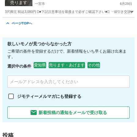
売ります
一宮市
6月29日
3尺脚立 税込3,080円 □■下記注意事項を最後まで必ずご確認下さい■□ ・値引き交渉
愛知
一宮市
その他
ページTOPへ
欲しいモノが見つからなかった方
ご希望の条件を登録するだけで、新着情報をいち早くお届け出来ま
す。
愛知県
売ります・あげます
その他
選択中の条件
ジモティーメルマガにも登録する
新着投稿の通知をメールで受け取る
投稿