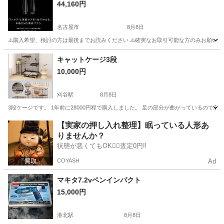
44,160円
名古屋市
8月8日
⚠️購入希望、検討の方は最後までお読みください ⚠️確実なお取引可能な方のみお願いします 早期
愛知
名古屋市
その他
EMS
キャットケージ3段
10,000円
刈谷駅
8月8日
3段ケージです。 1年前に28000円程で購入しました。 足の部分が曲がっているので
愛知
刈谷市
刈谷駅
その他
キャットケージ
【実家の押し入れ整理】眠っている人形あ
りませんか？
状態が悪くてもOK🙆‍♀️査定0円‼️
COYASH
Ad
マキタ7.2vペンインパクト
15,000円
港北駅
8月8日