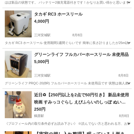
ほぼ新品の状態です。 バッテリー2個充電器付きです！かなりお買い得かと思います！
愛知
名古屋市
港北駅
その他
タカギ RC3 ホースリール
4,000円
三河安城駅
8月8日
タカギ RC3 ホースリール 使用期間1週間ぐらいです 簡単に長さ計りましたが25m以
愛知
安城市
三河安城駅
その他
タカギ
グリーンライフ フルカバーホースリール 未使用品
5,000円
三河安城駅
8月8日
グリーンライフ PRQC-20(BR) フルカバーホースリール 未使用品です 状態は個
愛知
安城市
三河安城駅
その他
グリーン
近日♻️【250円以上を2点で50円引き】 新品未使用
映画 すみっコぐらし えびふらいのしっぽ ぬいぐ
るみ タグ付き クレーンゲーム獲得品❁¨̮
250円
鶴里駅
8月8日
《プロフィール内の取引条件必ずお読み下さい》 ※読んでない方と思われる方、お返事しません
愛知
名古屋市
鶴里駅
その他
すみっコぐらし