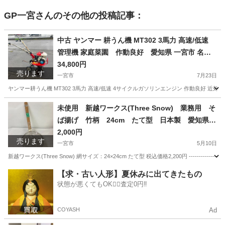
GP一宮
さんのその他の投稿記事：
中古 ヤンマー 耕うん機 MT302 3馬力 高速/低速
管理機 家庭菜園 作動良好 愛知県 一宮市 名古
屋 稲沢 江南 岩倉 岐阜 羽島 各務ヶ原 三重 愛知 グ
34,800円
売ります
ッドプライス一宮
一宮市
7月23日
ヤンマー耕うん機 MT302 3馬力 高速/低速 4サイクルガソリンエンジン 作動良好 近郊
愛知
一宮市
その他
耕うん機
未使用 新越ワークス(Three Snow) 業務用 そ
ば揚げ 竹柄 24cm たて型 日本製 愛知県
一宮市 名古屋 稲沢 江南 岩倉 岐阜 羽島 各務ヶ原
2,000円
売ります
三重 愛知 グッドプライス一宮
一宮市
5月10日
新越ワークス(Three Snow) 網サイズ：24×24cm たて型 税込価格2,200円 ---------------
愛知
一宮市
調理器具
ワークス
【求・古い人形】夏休みに出てきたもの
状態が悪くてもOK🙆‍♀️査定0円‼️
COYASH
Ad