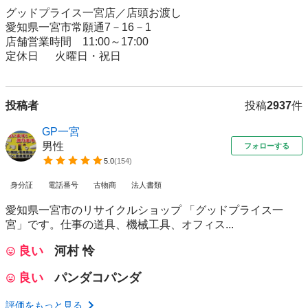
グッドプライス一宮店／店頭お渡し

愛知県一宮市常願通7－16－1

店舗営業時間　11:00～17:00

定休日 　 火曜日・祝日
投稿者
投稿
2937
件
GP一宮
男性
フォローする
5.0
(
154
)
身分証
電話番号
古物商
法人書類
愛知県一宮市のリサイクルショップ 「グッドプライス一
宮」です。仕事の道具、機械工具、オフィス...
良い
河村 怜
良い
パンダコパンダ
評価をもっと見る