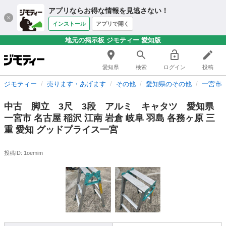
アプリならお得な情報を見逃さない！
インストール
アプリで開く
地元の掲示板 ジモティー 愛知版
愛知県
検索
ログイン
投稿
ジモティー
売ります・あげます
その他
愛知県のその他
一宮市
中古 脚立 3尺 3段 アルミ キャタツ 愛知県
一宮市 名古屋 稲沢 江南 岩倉 岐阜 羽島 各務ヶ原 三
重 愛知 グッドプライス一宮
投稿ID: 1oemim